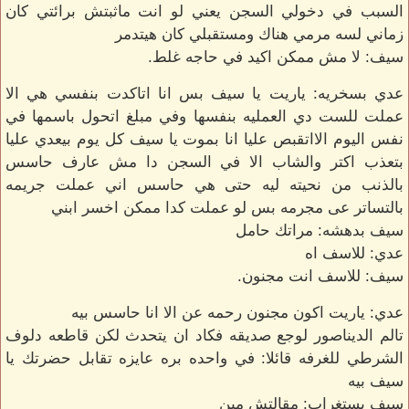
السبب في دخولي السجن يعني لو انت ماثبتش برائتي كان
زماني لسه مرمي هناك ومستقبلي كان هيتدمر
سيف: لا مش ممكن اكيد في حاجه غلط.
عدي بسخريه: ياريت يا سيف بس انا اتاكدت بنفسي هي الا
عملت للست دي العمليه بنفسها وفي مبلغ اتحول باسمها في
نفس اليوم الااتقبص عليا انا بموت يا سيف كل يوم بيعدي عليا
بتعذب اكتر والشاب الا في السجن دا مش عارف حاسس
بالذنب من نحيته ليه حتى هي حاسس اني عملت جريمه
بالتساتر عى مجرمه بس لو عملت كدا ممكن اخسر ابني
سيف بدهشه: مراتك حامل
عدي: للاسف اه
سيف: للاسف انت مجنون.
عدي: ياريت اكون مجنون رحمه عن الا انا حاسس بيه
تالم الديناصور لوجع صديقه فكاد ان يتحدث لكن قاطعه دلوف
الشرطي للغرفه قائلا: في واحده بره عايزه تقابل حضرتك يا
سيف بيه
سيف بستغراب: مقالتش مين