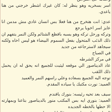
اسر بسخريه وهو ينظر له: كان غيرك اشطر خرجني من هنا
ياعدي.
عدي: انت هتخرج من هنا فعلا بس انسان عادي مش مدمن انا
عايز اسر اخويا يرجع
وتركه ورحل تركه وهو يسبه بافظع الشتائم ولكن النمر يتفهم ان
ذلك الذئب المتحول بفعل السموم البيضاء هو ليس اخاه ولكنه
سيجاهد لاسترجاعه من جديد
في الصباح
في مركز الشرطه
عاد الديناصور الي موقعه ليثبت للجميع انه يحق له ان يحمل
ذلك اللقب
توجه اليه الجميع بسعاده وعلي راسهم النمر والعميد
العميد: نورت مكتبك يا سياده المقدم.
سيف بعد تحيه رئيسه: بنورك يافندم
العميد: بنوري ايه بس المكتب منور بالديناصور بتاعنا وبمهارته
الا حطها بالخطه الجديده