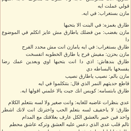
قولي عملت ايه
مازن بستغراب: في ايه.
طارق بغمزه: في البنت الا بتحبها
مازن بغضب: من فضلك ياطارق مش عايز اتكلم في الموضوع
دا
طارق بستغراب: في ايه يامازن انت مش محدد الفرح
مازن بحزن: مفيش فرح يا طارق الخطوبه اتفسخت
طارق بندهاش: اذي دا انت بتحبها اوي وبعدين عمك رضا
يفسخها بالبساطه دي
مازن بالم: نصيب ياطارق نصيب
قاطع حديثهم النمر الذي قال: بتتكلموا في ايه
طارق بابتسامه: كويس انك جيت يالا علمني اقولها ايه.
عدي بنظرات غاضبه للغايه: وانت صغير ولا لسه بتتعلم الكلام
طارق: لا ياخفيف لسه بتعلم الحب واخترتك انت لانك اشطر
واحد فين خبير بالعشق الكل عارف بعلاقتك مع المدام
تالم قلب عدي الذي دعس عليه العشق وتركه عاشق محطم