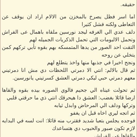
حقيقه.
اما اسر فظل يصرخ بالمخزن من الالام اراد ان يوقف عن
التعاطى ولكنه فشل كثيرا
دلف عدي الي الغرفه ليجد نورسين ملقاه باهمال عى الفراش
وتحمل الالبومات التي تحمل الذكريات الجميله لهم
التقت احد الصور من يدها المتمسكه بهم بقوه تأبي تركهم كمن
يتخلي عن روحه
ونجح اخيرا في جذبها منها واخذ يتطلع لهم
ثم قال بالالم: انتي الا دمرتي اللحظات دي مش انا دمرتيني
معهم دمرتي حبي ليكي دمرتي العشق كسرتيني يانورسين.
ثم تحولت عيناه الي جحيم فالوي الصوره بيده بقوه والقاها
ارضا قائلا بغضب: العشق دا هيحرقك انتي ذي ما حرقتي قلبي
وتركها ودلف الي المرحاض وابدل ثيابه
ثم اتجه ليري اخاه قبل ان يغفو
فوجده يجلس بتعبا شديد فقترب منه قائلا: انت لسه في البدايه
لازم تكون صبور والحبوب دي هتساعدك
والقاها عى الفراش