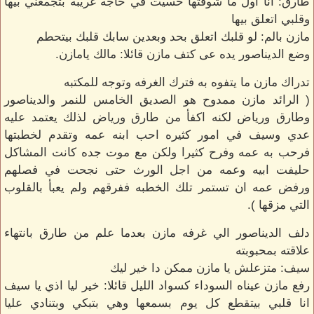
طارق: انا اول ما شوفتها حسيت في حاجه غريبه بتجمعني بيها
وقلبي اتعلق بيها
مازن بالم: لو قلبك اتعلق بحد وبعدين سابك قلبك بيتحطم
وضع الديناصور يده عى كتف مازن قائلا: مالك يامازن.
تدراك مازن ما يتفوه به فترك الغرفه وتوجه للمكتبه
( الرائد مازن ممدوح هو الصديق الخامس للنمر والديناصور
وطارق ورياض لكنه اكفأ من طارق ورياض لذلك يعتمد عليه
عدي وسيف في امور كثيره احب ابنه عمه وتقدم لخطبتها
فرحب به عمه وفرح كثيرا ولكن مع موت جده كانت المشاكل
حليفت ابيه وعمه من اجل الورث حتى نجحت في فصلهم
ورفض عمه ان تستمر تلك الخطبه ففرقهم ولم يعبأ بالقلوب
التي مزقها ).
دلف الديناصور الي غرفه مازن بعدما علم من طارق بانتهاء
علاقته بمحبوبته
سيف: متزعلش يا مازن ممكن دا خير ليك
رفع مازن عيناه السوداء كسواد الليل قائلا: خير ليا اذي يا سيف
انا قلبي بيتقطع كل يوم بسمعها وهي بتبكي وبتنادي عليا