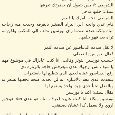
الشرطي ؛لا بس بتقول ان حضرتك تعرفها
سيف: خليها تدخل
الشرطي: تحت امرك يا فندم
فام عدي واتجه الي البراد الصغير بالغرفه وجذب منه زجاجه
مياه ولكنه صدم عندما راي نورسين تدلف الي المكتب ولكن لم
تراه بعد فهو خلفها.
لا تقل صدمه الديناصور عن صدمه النمر
فقال: نورسين اتفضلي
جلست نورسين بتوتر وقالت: انا كنت عايزاك في موضوع مهم
يا سيف بس ارجوك عدي ميعرفش حاجه بالزياره دي
رفع الديناصور عيناه لعدي الذي يتطلع لها باستغراب
فتحدث عدي معه بالاشاره انه لن يحدث ضجه تجعلها تشعر به
وبالفعل تخبأ عدي جيدا واخذ يستمع لها
فقال سيف: اكيد يا نورسين
نورسين ببكاء: انا كنت عايزه اعرف منك هو عدي فعلا هيتجوز
اروي ولا بيعمل كدا عشان يضيقني.