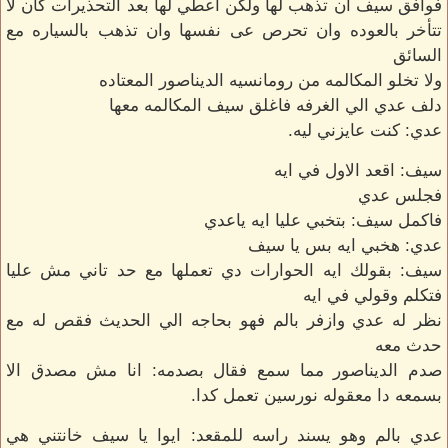
فوافق سيف ان تذهب لها ولكن اعطي لها بعد التحذيرات كأن لا
تتأخر بالعوده وان تحرص عى نفسها وان تذهب بالسياره مع
السائق
ولا تخلو المكالمه من رومانسيه الديناصور المعتاده
دلف عدي الي الغرفه فاغلق سيف المكالمه معها
عدي: كنت عايزني ليه.
سيف: اقعد الاول في ايه
فجلس عدي
فاكمل سيف: بتخبي عليا ايه ياعدي
عدي: هخبي ايه بس يا سيف
سيف: بقولك ايه الحوارات دي تعملها مع حد تاني مش عليا
فتكلم وقولي في ايه
نظر له عدي وازفر بالم فهو بحاجه الي الحديث فقص له مع
حدث معه
صدم الديناصور مما سمع فقال بصدمه: انا مش مصدق الا
بسمعه دا معقوله نورسين تعمل كدا.
عدي بالم وهو يسند راسه للمقعد: ايوا يا سيف خانتني هي