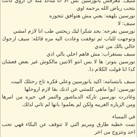
سيف: معرفش يانورسين بس الا انا متاكد منه ان اروي كانت
بتحب رياض الله يرحمه اوي
نورسين بلهفه: يعني مش هتوافق تتجوزه
سيف: لا
نورسين بفرحه: بجد شكرا ليك ريحتني طب انا لازم امشي
وتوجهت للباب ثم توقفت وعادت اليه مره قائله: سيف ارجوك
خالي بالك من عدي
سيف بستغراب: مش فاهم اخلي بالي اذي
نورسين بتوتر: ها لا بس انتو الاتنين مالكوش غير بعض فعشان
كدا انا قولت الكلام دا.
سيف بابتسامه: اكيد يانورسين وعلي فكره تاج رحتلك البيت
نورسين: ايوا ماهي كلمتني عن اذنك بقا لازم اروحلها
وغادرت نورسين تاركه الديناصور والنمر في حيره من امرها
ومن الزياره الغريبه ولكن لم يعلموا بانها لم تاتي لذلك.
في المساء
تمت خطبه طارق ومريم التي لا تتوقف عن البكاء فهي تحب
احد وتتزوج من اخر