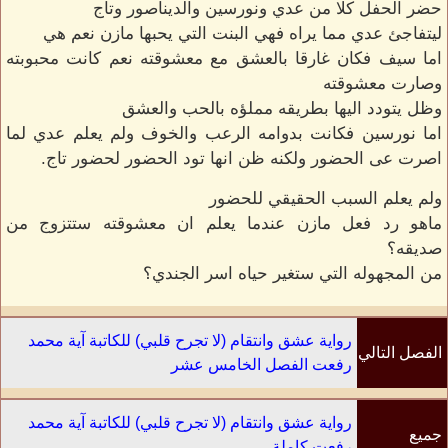
حضر الحفل كلا من عدي ونورسين والديناصور وتاج
ليتفاجئ عدي مما يراه فهي البنت التي يحبها مازن نعم هي
اما سيف فكان غارقا بالعشق مع معشوقته نعم كانت محبوبته
وصارت معشوقته
وظل يتودد اليها بطريقه مملؤه بالحب والعشق
اما نورسين فكانت بدوامه الرعب والخوف ولم يعلم عدي لما
اصرت عى الحضور ولكنه ظن انها تود الحضور لحضور تاج.
ولم يعلم السبب الحقيقي للحضور
ماهو رد فعل مازن عندما يعلم ان معشوقته ستتزوج من
صديقه؟
من المجهوله التي ستغير حياه اسر الجندي؟
رواية عشق وانتقام (لا تجرح قلبي) للكاتبة آية محمد
الفصل التالي
رفعت الفصل الخامس عشر
رواية عشق وانتقام (لا تجرح قلبي) للكاتبة آية محمد
جميع
رفعت كاملة