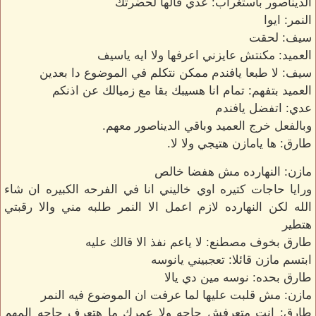
الديناصور باستغراب: عدي قالها لحضرتك
النمر: ايوا
سيف: لحقت
العميد: مكنتش عايزني اعرفها ولا ايه ياسيف
سيف: لا طبعا يافندم ممكن نتكلم في الموضوع دا بعدين
العميد بتفهم: تمام انا هسيبك بقا مع زميالك عن اذنكم
عدي: اتفضل يافندم
وبالفعل خرج العميد وباقي الديناصور معهم.
طارق: ها يامازن هتيجي ولا لا.
مازن: النهارده مش هفضا خالص
ورايا حاجات كتيره اوي خاليني انا في الفرحه الكبيره ان شاء
الله لكن النهارده لازم اعمل الا النمر طلبه مني والا رقبتي
هتطير
طارق بخوف مصطنع: لا ياعم نفذ الا قالك عليه
ابتسم مازن قائلا: تعجبيني يانوسه
طارق بحده: نوسه مين دي يالا
مازن: مش قلبت عليها لما عرفت ان الموضوع فيه النمر
طارق: انت متعرفش حاجه ولا عمرك ما هتعرف حاجه المهم