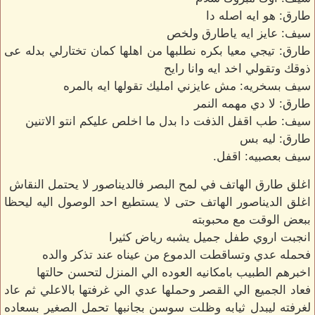
طارق: هو ايه اصله دا
سيف: عايز ايه ياطارق ولخص
طارق: تيجي معيا بكره نطلبها من اهلها كمان تختارلي بدله عى
ذوقك وتقولي اخد ايه وانا رايح
سيف بسخريه: مش عايزني امليك تقولها ايه بالمره
طارق: لا دي مهمه النمر
سيف: طب اقفل الذفت دا بدل ما اخلص عليكم انتو الاتنين
طارق: ليه بس
سيف بعصبيه: اقفل.
اغلق طارق الهاتف في لمح البصر فالديناصور لا يحتمل النقاش
اغلق الديناصور الهاتف حتى لا يستطيع احد الوصول اليه ليحظا
ببعض الوقت مع محبوبته
انجبت اروي طفل جميل يشبه رياض كثيرا
فحمله عدي وتساقطت الدموع من عيناه عند تذكر والده
اخبرهم الطبيب بامكانيه العوده الي المنزل لتحسن حالتها
فعاد الجميع الي القصر وحملها عدي الي غرفتها بالاعلي ثم عاد
لغرفته ليبدل ثيابه وظلت سوسن بجانبها تحمل الصغير بسعاده