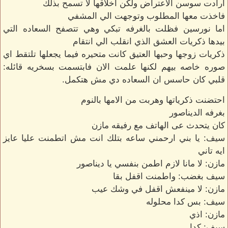
ارادت سوسن الاعتراض ولكن اخلاقها لا تسمح بذلك
فاخذت معها المطلوب وتوجهت الي المشفي
اما نورسين فظلت بالغرفه تبكي وهي تتصفح السعاده التي
بيدها ذكريات العشق الذي انقلب الي انتقام
ذكريات زوجها وحبها العتيق كانت متحيره فيما يجعلها تلتقط اي
صوره خاصه بيهم لكنها علمت الان فابتسمت بسخريه قائله:
قلبي كان حاسس ان السعاده دي مش هتكمل.
احتضنت ذكرياتها وهربت من الامها بالنوم
بغرفه الديناصور
كان يتحدث عى الهاتف مع رفيقه مازن
سيف: يا بني ارحمني ساعه بتلك انت مش اتطمنت عليا عايز
ايه تاني
مازن: لا مانا لازم اطمن بنفسي يا ديناصور
سيف بغضب: واطمنت اقفل بقا
مازن: لا مينفعش اقفل في وشك عيب
سيف: بس كدا محلوله
مازن: اذي
سيف: كدا