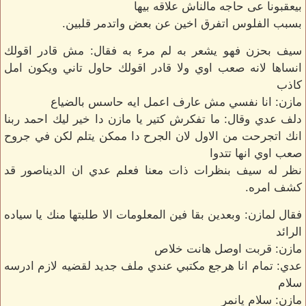
بيعقبونا عى حاجه مالناش علاقه بيها
بسبب الفلوس اتفرق اخين عن بعض واتدمر قلبين.
سيف بحزن فهو يشعر به لم مرء به فقال: مش قادر اقولك
انساها لانه صعب اوي ولا قادر اقولك حاول تاني ويكون امل
كاذب
مازن: انا نفسي مش عارف اعمل ايه حاسس بالضياع
دلف عدي وقال: ما تفكرش كتير يا مازن دا خير ليك احمد ربنا
انك اتجرحت من الاول لان الجرح دا ممكن يتلم لكن في جروح
صعب اوي انها تتدوا
نظر له سيف بنظرات ذات معنا فعلم عدي ان الديناصور قد
كشف امره.
فقال لمازن: وبعدين بقا فين المعلومات الا طلبتها منك يا سياده
الرائد
مازن: قربت اوصل هانت خلاص
عدي: تمام انا هرجع مكتبي عندي ملف جديد لقضيه لازم ادرسه
سلام
مازن: سلام يانمر