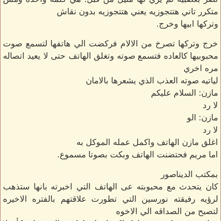
متكرر تاني هتتجوزيه يعني هتتجوزيه بدون نقاش
وتركها ابيها وخرج.
خرج وتركها تصرخ من الالام فركضت الي هاتفها لتسمع صوت
محبوبيها كالعاده فتسمع صوته وتغلق الهاتف حتى لا يعيد اتصاله
مره اخري
لياتيه صوته العذب الذي يشعرها بالامان
مازن: السلام عليكم
لا رد
مازن: الو
لا رد
اغلق مازن الهاتف واكمل عمله الموكل به
اما مريم فحتضنت الهاتف وبكت بصوتا مسموع.
بمكتب الديناصور
كان يتحدث مع محبوبته عى الهاتف التي اخبرته بانها ستذهب
لرؤيه رفيقته نورسين التي تطورت علاقتهم بالفتره الاخيره
لتصبح من الصداقه الي الاخوه