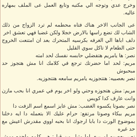
وخرج عدي وتوجه الي مكتبه وتابع العمل عى الملف بمهاره
عاليه.
عى الجانب الاخر هناك فتاه محطمه لم ترد الزواج من ذلك
الشاب لك تضع راسها بالارض خجلا ولكن غضبا فهي تعشق اخر
دلف اباها الي الغرفه بكرسيه المتحرك بعد ان امتنعت الخروج
حتى الطعام لا تاكل سوي القليل
نصر: ها يامريم هتفضلي حابسه نفسك لحد امته
مريم: لحد اما حضرتك ترجع في كلامك انا مش هتجوز حد
مبحبوش
نصر بعصبيه: هتتجوزيه يامريم سامعه هتتجوزيه.
مريم: مش هتجوزه وحتي ولو اخر يوم في عمري انا بحب مازن
وانت عارف كدا كويس
نصر بصوتا يكسوه الغضب: مش عايز اسمع اسم الزفت دا
مريم ببكاء وصوتا مرتفع: حرام عليك الا بتعمله دا ايه دخلنا
بموضوع الورث دا بابا ارجوك انا بحبه اووي مقدرش اعيش مع
حد غيره
نصر بعصبيه لم يري لها مثيل من قبل: هي كلمه واحده ومش