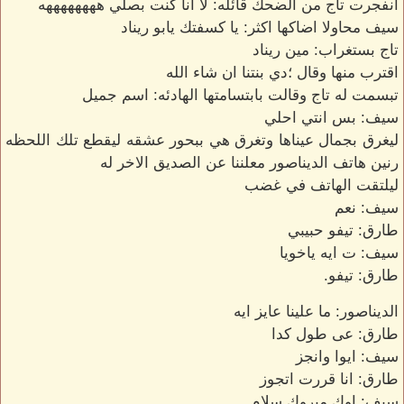
انفجرت تاج من الضحك قائله: لا انا كنت بصلي ههههههههه
سيف محاولا اضاكها اكثر: يا كسفتك يابو ريناد
تاج بستغراب: مين ريناد
اقترب منها وقال ؛دي بنتنا ان شاء الله
تبسمت له تاج وقالت بابتسامتها الهادئه: اسم جميل
سيف: بس انتي احلي
ليغرق بجمال عيناها وتغرق هي ببحور عشقه ليقطع تلك اللحظه
رنين هاتف الديناصور معلننا عن الصديق الاخر له
ليلتقت الهاتف في غضب
سيف: نعم
طارق: تيفو حبيبي
سيف: ت ايه ياخويا
طارق: تيفو.
الديناصور: ما علينا عايز ايه
طارق: عى طول كدا
سيف: ايوا وانجز
طارق: انا قررت اتجوز
سيف: اوك مبروك سلام