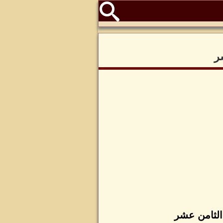
ر
الثامن عشر