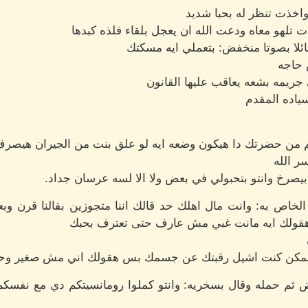
اخذت تنظر له بحبا شديد
ت تلهو معاه ودعت الله ان يعجل بلقاء فلذه كبدها
ئلا بصوتا منخفض: بتعملي ايه مسكتك
 حاجه
جريمه بشعه يعاقب عليها القانون
سياده المقدم
علم من حضرتك دا هيكون وضعه ايه لو علق بنت من الجيران هيصرف 
ر الله
بيصرخ وانتو بتحبولي في بعض ولا الا لسه عرسان جداد.
اص به: وانت مال اهلك حد قالك اننا متجوزين بقالنا قرن وبعد
هقولك ايه مانت غبي مش عارف حتى تعترف بحبك
ا ممكن كنت اشيل رقبتك عن جسمك بس هقولك اني مش صغير و
ض ثم حمله وقال بسخريه: وانتو كملوا رومانسيتكم دي مع نفسكم