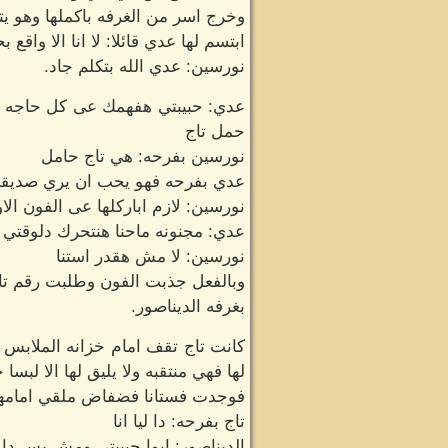
وخرج اسر من الغرفه باكملها وهو ي
ابتسم لها عدي قائلا: لا انا الا واقع 
نورسين: عدي الله بتكلم جاد.
عدي: حبيبتي هفهمك عى كل حاجه ب
حمل تاج
نورسين بفرحه: هي تاج حامل
عدي بفرحه فهو يحب ان يري صديقه 
نورسين: لازم اباركلها عى الفون الا
عدي: مجنونه ماحنا هنتحرك دلوقتي
نورسين: لا مش هقدر استنا
وبالفعل جذبت الفون وطلبت رقم تا
بغرفه الديناصور.
كانت تاج تقف امام خزانه الملابس ل
لها فهي منتقبه ولا يليق لها الا لبسا 
فوجدت فستانا فضفاض ملقي امامها 
تاج بفرحه: دا ليا انا
الديناصور: ايوا حبيبتي ومش بس دا 