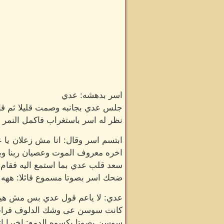
اسر بدهشه: عدي
جلس عدي بجانبه وصمت قليلا ثم قال
نظر له اسر باستغراب فاكمل النمر 
ابتسم اسر وقال: انا مش زعلان يا 
اخره معروف الموت وعصيان ربنا وبكد
سعد قلب عدي بما استمع اليه فقام
ضحك اسر بصوتا مسموع قائلا: ههه ال
عدي: لا ياعم قول عدي بس مش هيبق
كانت سوسن عى وشك الدلوف فرات ا
سوسن بصوتا يكسوه الدمع: اخيرا ات