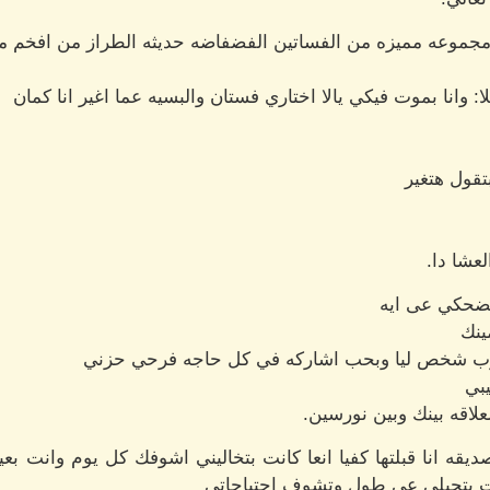
مجموعه مميزه من الفساتين الفضفاضه حديثه الطراز من افخم ما 
ا: وانا بموت فيكي يالا اختاري فستان والبسيه عما اغير انا كمان
ول هتغير
عشا دا.
تضحكي عى ايه
ينك
قرب شخص ليا وبحب اشاركه في كل حاجه فرحي حزني
يبي
اقه بينك وبين نورسين.
ديقه انا قبلتها كفيا انعا كانت بتخاليني اشوفك كل يوم وانت ب
ت بتجيلي عى طول وتشوف احتياجاتي