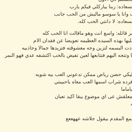
بسعاده: ربنا يباركلي فيكم يارب
 وانا يا سوسو ماليش من الحب جانب
اده: لا دانتي الحب كله.
ائله: واسع انت وهو ماقالت انا الحب كله
ليها بهذه السيده العظيمه تعويضا عن فقدان الام
دت البسمه لتزين وجه معشوقته فتزيدها جمالا وجاذبيه
وتتجه اليهم فتتابعها لعين تفيض بالحب اكتشفه عدي فهو النمر
عليكي حضن رياض ممكن تدعوني العب بيه شويه
فرده شراب اسمها العب معاه ياحبيبتي
ماما
معلقش عى اي موضوع يبقا اكيد تعبان
ع المقدم بيقول جلاشه عههععع