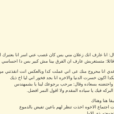
: انا عارف انك زعلان مني بس كان غصب عني اسر انا بعتبرك ا
قائلا: متستغربش عارف ان الفرق بينا مش كبير بس دا احساسي ن
عدي انا محروج منك عى اني عملت كدا وبالعكس انت انقذتني من
ا اكون خسرت الدنيا والاخره انا بجد فخور اني ليا اخ ذيك
 واحتضنه بسعاده وقال: مرحب برجوعك لينا يا بشمهندس
بركه فيك يا سياده المقدم ولا اقول النمر افضل.
ا هنا وهناك
جتماع الاخوه اخذت تنظر لهم باعين تفيض بالدموع
جمعتم ذي الاول