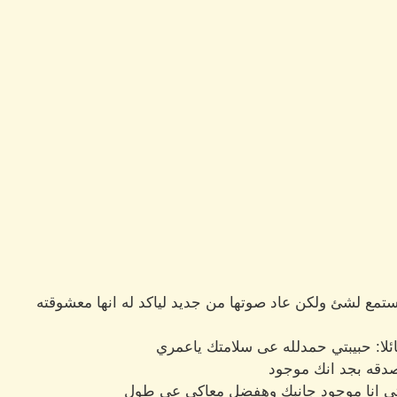
ستمع لشئ ولكن عاد صوتها من جديد لياكد له انها معشوقته
ئلا: حبيبتي حمدلله عى سلامتك ياعمري
دقه بجد انك موجود
بتي انا موجود جانبك وهفضل معاكي عى طول