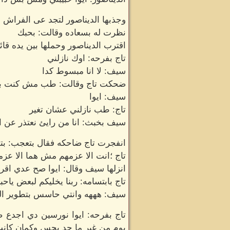
وجذبها الديناصور لتجد عى الفراش 
نظرت له بسعاده وقالت: بحبك
اقترب الديناصور وحملها بين يده قائل
تاج بفرحه: اوك نازلني
سيف: لا انا مبسوط كدا
ضحكت تاج وقالت: طب مش كنت بتق
سيف: ايوا
تاج: طب نازلني عشان تغير
سيف بخبث: انا من رايئ نعتذر عن ال
انفجرت تاج ضاحكه فقال بتعجب: ب
تاج ؛انت الا عزمهم مش هما الا عزم
انزلها سيف وقال: ايوا صح عدي ا
تاج بابتسامه: ربنا يخليكم لبعض ياحب
سيف: هههه وانتي حاسس بتطوير العل
تاج بفرحه: ايوا نورسين دي اجدع ص
يوم من غير ما حد بحس وكمان كان