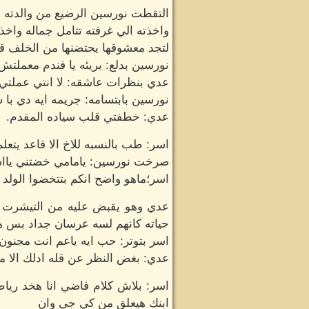
التقطت نورسين الرضيع من والدته و
واخذته الي غرفته تتامل جماله واخذ
لتجد معشوقها يحتضنها من الخلف قا
نورسين بدلع: بريئه يا فندم معملتش
عدي بنظرات عاشقه: لا انتي عملتي 
نورسين بابتسامه: جريمه ايه دي با 
عدي: خطفتي قلب سياده المقدم.
اسر: طب بالنسبه للاخ الا قاعد يت
صرخت نورسين: يامامي خضتني يااس
اسر؛ماهو واضح انكم بتتخضوا الولد 
عدي وهو يقبض عليه من التيشرت الخ
حياته كانهم لسه عرسان جداد بس 
اسر بتوتر: حب ايه ياعم انت مجنون
عدي: بغض النظر عن قله ادلك ال
اسر: بلاش كلام فاضي انا هخد ريا
ابنك هيعلق من كي جي وان