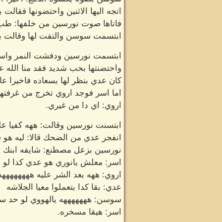
اتجه اليها الاثنين واحتضونها فقالت 
فاتاها صوت نورسين من خلفها: طب
ابتسمت سوسن والتفت لها وقالت بسع
ابتسمت نورسين ودفشت النمر واسر ق
واحتضنتها بحب شديد فقد منا الله ع
كان عدي بنظر لها بسعاده فاخيرا عا
اما اسر فوجد اروي تخرج من غرفتها 
اروي: اي دا من غيري.
ابتسنت نورسين وقالت: ههه كفيا 
انفجر عدي من الضحك قالا: ليه هو 
نورسين بزعل مصطنع: شايفه ابنك يا
اسر: معلش يانوري هو عدي كدا لو 
اروي: ههه بعد الشر عليه ههههههههه
عدي: بقا كدا بتعملوا معيا الجلاشه
سوسن: هههههههه يالهووي لو حد سم
اسر: هيقا مسخره.