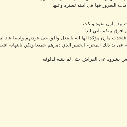
ات السرور فها هي ابنته تسترد وعيها
بيد مازن بقوه وبكت
افرق بينكم تاني ابدا
دث مازن مؤكدا لها انه بالفعل وافق عى عودتهم وايضا عاد ابيه
عى يد ذلك المجرم الحقير الذي دمرهم جميعا ولكن بالنهايه انت
س بشرود عى الفراش حتى لم ينتبه لدلوفه