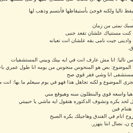
قظ تاليا ولكنه فوجئ بأستيقاظها فأبتسم وذهب لها
حسبك نمتى من زمان
ت كنت مستنياك علشان تقعد جنبى
وادينى جيت نامى بقه علشان انت تعبانه
ق.
 تاليا: انا مش عارف انت في ايه بينك وبيني المستشفيات
جرى الموضوع: بص هو المنحوس منحوس من يومه انا طول عمري باح
مستشفى انا وشي فقر قوي صح
جرى الموضوع و لكنه تجاهل هذا فهو في يوم سيعلم ما بها: انت مرت
 هيا واسعه قوي والبنطلون سنه وهيوقع مني
د بكره ونشوف الدكتوره هتقول ايه ماشي يا حبيبتي
هتنام فين
روح انام في الفندق وهاجيلك بكره الصبح
ح ن، نضال انتا بتهزر.