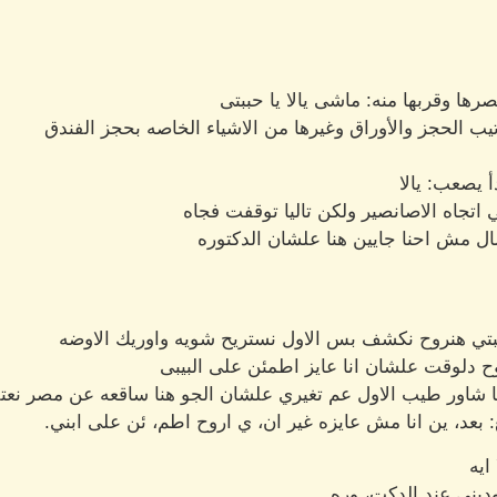
ها وقربها منه: ماشى يالا يا حببتى
ب الحجز والأوراق وغيرها من الاشياء الخاصه بحجز الفندق
دأ يصعب: يالا
 اتجاه الاصانصير ولكن تاليا توقفت فجاه
ال مش احنا جايين هنا علشان الدكتوره
بتي هنروح نكشف بس الاول نستريح شويه واوريك الاوضه
وح دلوقت علشان انا عايز اطمئن على البيبى
ا شاور طيب الاول عم تغيري علشان الجو هنا ساقعه عن مصر نعت
 بعد، ين انا مش عايزه غير ان، ي اروح اطم، ئن على ابني.
ايه
 وديني عند الدكت، وره