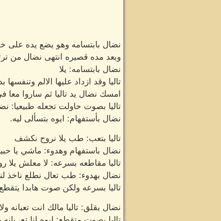
نضال بابتسامه وهو يضع يده على خصر
وبعد مده قصيره انتهى نضال من ترتي
نضال بابتسامه: يلا
تاليا وقد ازداد عليها الالم وتنفسها ب
امسك نضال يد تاليا ثم ساروا معا في
تاليا بصوت حاولت تجعله طبيعيا: نض
نضال بأستفهام: ايوه بتسألى ليه.
تاليا بتعب: طب يلا نروح نكشف
نضال باستفهام وهدوء: ماشي يا حبي
تاليا مقاطعه بسرعه: لا معلش يلا ر
نضال بهدوء: طب تعال نطلع ناخذ لن
تاليا بسرعه ولكن صوت هابدا يتقطع:
نضال بقلق: تاليا مالك انت تعبانه ولا 
تاليا بصوت متقطع: ايوه انا تع، بانه