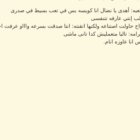
ا متعبه: أهدى يا نضال انا كويسه بس في تعب بسيط في صدرى
 إنتي عارفه تتنفسى
زاح حاولت اصتناعه ولكنها اتقنته: انتا صدقت بسرعه واااو عرفت
امه: تاليا متعمليش كدا تانى ماشى
انا عاوزه انام.