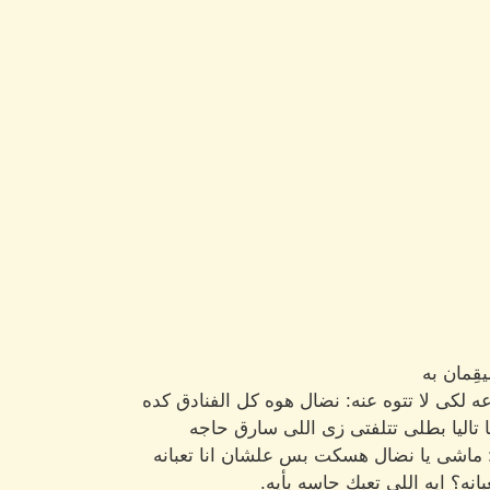
قِمان به
ه لكى لا تتوه عنه: نضال هوه كل الفنادق كده
ا تاليا بطلى تتلفتى زى اللى سارق حاجه
ا: ماشى يا نضال هسكت بس علشان انا تعبانه
انه؟ ايه اللى تعبك حاسه بأيه.