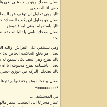
نضال بضحك وهو يربت على ظهرها: أ
حقي انا الصعيدي
تاليا وهي تحاول ان توقف عن السعال
نضال هو يحاول ان يكبت الضحك: خ
تاليا باستفهام: يعني ايه فشوش
نضال بضحك: نامى يا تاليا انت تعبانه
بجد.
وهي تستلقي على الفراش: والله الع
نضال هو يخلع الجاكيت الخاص به: جن
تاليا بفرح وهي تبتعد لكى تسمح له ب
نضال بابتسامه لفرح محبوبته: ياااه
تاليا بضحك: البركه في جوزي حبيبي 
نضال بيضحك وهو يحتضنها ويدثرها 
هههههههههههه.
في المستشفى...
عمار مسرعا الى الطبيب: سمر مالها 