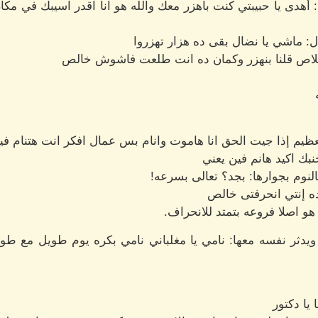
هدى يا حبيبتي كنت باهزر معك والله هو انا اقدر اسيبك في م
: ماشي يا نضال بقى ده هزار تهزروا
لاص قلنا بنهزر وكمان ده انت طلعت فاشوش خالص
ظيم إذا جيت الحق انا هاموت وانام بس عمال افكر انت هتنام في
بك اكيد هانم فين يعني
النوم بجوارها: بجد؟ تعالى بسرعه!
 ده إنتي انحرفتى خالص
هو اصلا فروعه بتمتد للانحراف.
ويدثر نفسه معها: نامي يا مغلباني نامي بكره يوم طويل مع 
يا دكتور