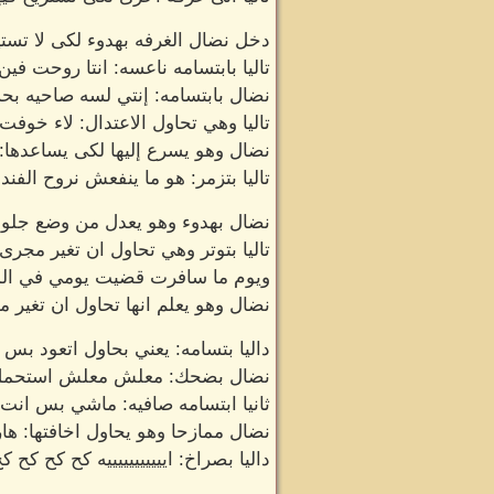
دخل نضال الغرفه بهدوء لكى لا تستي
تاليا بابتسامه ناعسه: انتا روحت فين
نضال بابتسامه: إنتي لسه صاحيه ب
تاليا وهي تحاول الاعتدال: لاء خوف
نضال وهو يسرع إليها لكى يساعدها: 
تاليا بتزمر: هو ما ينفعش نروح الفند
نضال بهدوء وهو يعدل من وضع جلوس
تاليا بتوتر وهي تحاول ان تغير م
ويوم ما سافرت قضيت يومي في ال
نضال وهو يعلم انها تحاول ان تغير م
داليا بتسامه: يعني بحاول اتعود بس
نضال بضحك: معلش معلش استحمل لح
ثانيا ابتسامه صافيه: ماشي بس انت 
نضال ممازحا وهو يحاول اخافتها: ها
داليا بصراخ: ايييييييييييه كح كح كح ك