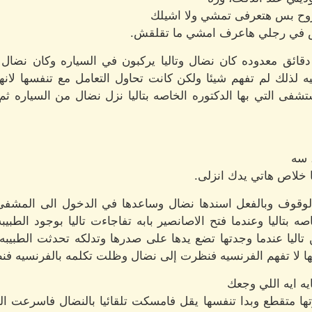
روح بس هتعرفى تمشي ولا اشيلك
مش في رجلي هاعرف امشي ما تقلقش.
قائق معدوده كان نضال وتاليا يركبون في السياره وكان نضال ي
يه لذلك لم تفهم شيئا ولكن كانت تحاول التعامل مع تنفسها لان
 التي بها الدكتوره الخاصه بتاليا نزل نضال من السياره ثم دا
، سه
 خلاص هاتي يدك انزلى.
لوقوف وبالفعل اسندها نضال وساعدها في الدخول الى المشفى 
خاصه بتاليا وعندما فتح الاصانصير بابه تفاجاءت تاليا بوجود الط
يا عندما وجدتها تضع يدها على صدرها وتدلكه تحدثت الطبيبه بال
ها لا تفهم الفرنسيه فنظرت إلى نضال وظلت تكلمه بالفرنسيه فنظر
يه ايه اللي وجعك
تها متقطع وبدا تنفسها يقل فامسكت تلقائيا بالنضال فاسرعت الط