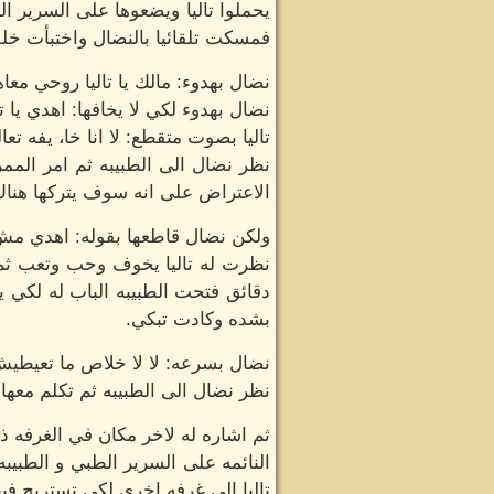
يحملوا تاليا ويضعوها على السرير ال
فمسكت تلقائيا بالنضال واختبأت خلف
نضال بهدوء: مالك يا تاليا روحي مع
نضال بهدوء لكي لا يخافها: اهدي ي
تاليا بصوت متقطع: لا انا خا، يفه تعا
نظر نضال الى الطبيبه ثم امر الممر
الاعتراض على انه سوف يتركها هناك
ولكن نضال قاطعها بقوله: اهدي مش ه
نظرت له تاليا يخوف وحب وتعب ثم 
دقائق فتحت الطبيبه الباب له لكي ي
بشده وكادت تبكي.
نضال بسرعه: لا لا خلاص ما تعيطيش
نظر نضال الى الطبيبه ثم تكلم معها
ثم اشاره له لاخر مكان في الغرفه ذ
النائمه على السرير الطبي و الطبيب
تاليا الى غرفه اخرى لكى تستريح فيه