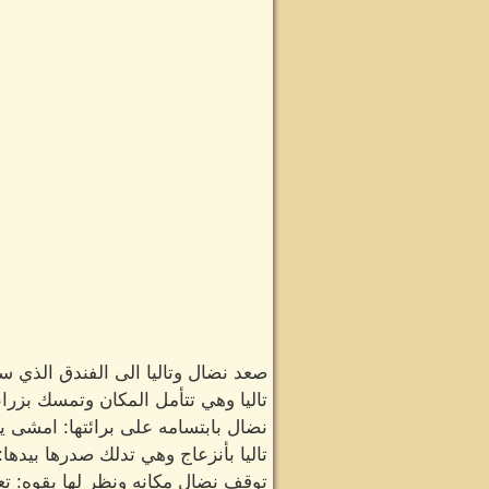
صعد نضال وتاليا الى الفندق الذي سي
تاليا وهي تتأمل المكان وتمسك بزراع
نضال بابتسامه على برائتها: امشى ي
تاليا بأنزعاج وهي تدلك صدرها بيده
توقف نضال مكانه ونظر لها بقوه: تعب