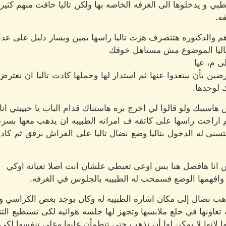
طبي و يدخلوها الى الغرفه الخاصه بها ولكن تاليا خافت منهم كثير
ه.
اهم والدكتوره هتتصرف هزت تاليا راسها يمين ويسار دليل على عد
ا تاليا الموضوع مش مستاهل خوفك
لى م، عيا
ضين بأن يبتعدوا عنها ثم استدار لها وحملها كادت تاليا ان تعت
 لوحدها.
اسيبك ولو قالوا لي اخرج بره هاستناك قدام الباب يا حبيبتي انا
اراحت راسها على كاتفه ف امراته الطبيبه ان يذهب معها بس
تسنى له الدخول بتاليا وضع نضال تاليا على الفراش برفق ثم كاد ا
 انا هافضل هنا بس اوعى تعيطي علشان انت اصلا تعبانه اوكي
 وافهمها الوضع فسمحت له الطبيبه بالجلوس في الغرفه.
هب نضال إلى مكان اشاره الطبيبه له وكان يوجد بعض الكراسي و ت
ه تعاونها في خلع ملابسها وتجهز لها جلسه هوائيه لكى تستطيع ال
ا لانها لا يمكن لها أن تذهب حتى تتطمأن عليها وعلى تنفسها لكى 