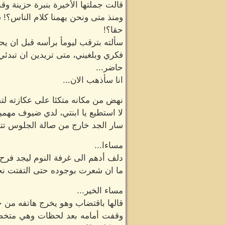
قالت جملتها الأخيرة بنبرة حزينة وقد
ومنذ متى ونحن يهمنا كلام الناس؟! س
حقا؟!
سألته بترقب ليومأ برأسه قبل ان يحت
فكري وبلغيني، متى تريدين ان تبدئي
حاضر...
انا سأذهب الان...
نهض من مكانه متكئا على عكازته لتق
لا استطيع يا ابنتي، لدي ضيوف مهمي
سار الجد خارج من صالة الجلوس تتبع
مساءا...
دلف أدهم الى غرفة النوم ليجد فرح ت
ما ان شعرت بوجوده حتى التفتت نحوه
مساء الخير...
قالها باقتضاب وهو يخرج هاتفه من جي
وقفت أمامه بعد لحظات وهي متخصرة