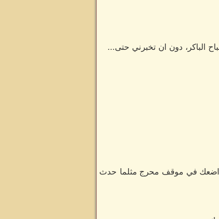
الباكر، دون ان تخبرني حتى...
ان اضعك في موقف محرج مثلما حدث