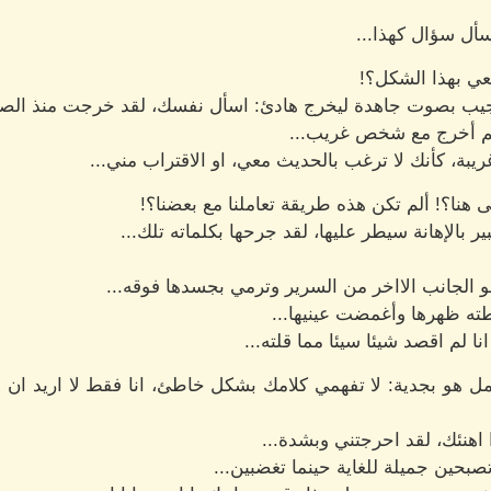
يسأل سؤال كهذا...
معي بهذا الشكل؟!
ب بصوت جاهدة ليخرج هادئ: اسأل نفسك، لقد خرجت منذ الصباح 
م أخرج مع شخص غريب...
ة، كأنك لا ترغب بالحديث معي، او الاقتراب مني...
ى هنا؟! ألم تكن هذه طريقة تعاملنا مع بعضنا؟!
 بالإهانة سيطر عليها، لقد جرحها بكلماته تلك...
حو الجانب الااخر من السرير وترمي بجسدها فوقه...
ه ظهرها وأغمضت عينيها...
ا لم اقصد شيئا سيئا مما قلته...
مل هو بجدية: لا تفهمي كلامك بشكل خاطئ، انا فقط لا اريد 
اهنئك، لقد احرجتني وبشدة...
تصبحين جميلة للغاية حينما تغضبين...