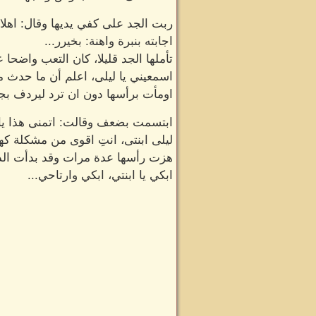
ربت الجد على كفي يديها وقال: اهلا
اجابته بنبرة واهنة: بخيرر...
تأملها الجد قليلا، كان التعب واضحا عل
اسمعيني يا ليلى، اعلم أن ما حدث م
اومأت برأسها دون ان ترد ليردف بجدي
ابتسمت بضعف وقالت: اتمنى هذا يا
ليلى ابنتى، انتِ اقوى من مشكلة كهذ
هزت رأسها عدة مرات وقد بدأت الدم
ابكي يا ابنتي، ابكي وارتاحي...