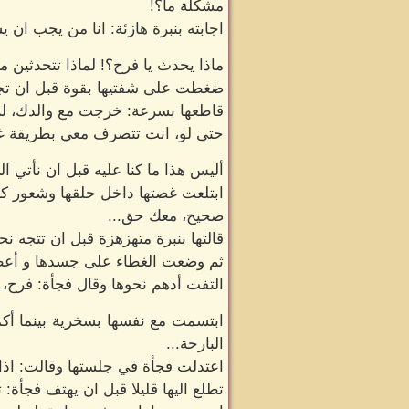
مشكلة ما؟!
اجابته بنبرة هازئة: انا من يجب ان 
ماذا يحدث يا فرح؟! لماذا تتحدثين 
ضغطت على شفتيها بقوة قبل ان تجي
قاطعها بسرعة: خرجت مع والدك، ل
حتى لو، انت تتصرف معي بطريقة غريب
أليس هذا ما كنا عليه قبل ان نأتي ال
ابتلعت غصتها داخل حلقها وشعور كبير
صحيح، معك حق...
قالتها بنبرة متهزهزة قبل ان تتجه ن
ثم وضعت الغطاء على جسدها و أعطت
التفت أدهم نحوها وقال فجأة: فرح، ان
ابتسمت مع نفسها بسخرية بينما أك
البارحة...
اعتدلت فجأة في جلستها وقالت: اذا 
تطلع اليها قليلا قبل ان يهتف فجأة: 