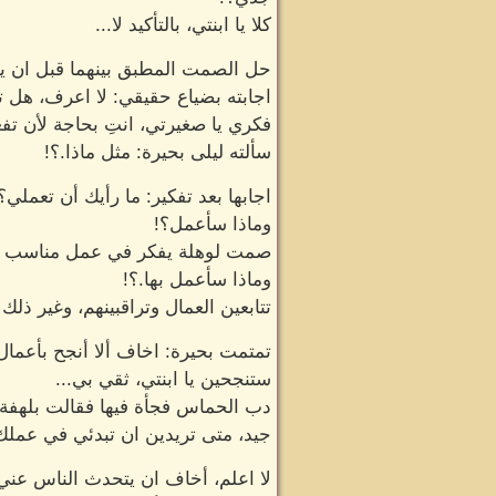
كلا يا ابنتي، بالتأكيد لا...
حل الصمت المطبق بينهما قبل ان يقو
اجابته بضياع حقيقي: لا اعرف، هل 
فكري يا صغيرتي، انتِ بحاجة لأن تف
سألته ليلى بحيرة: مثل ماذا.؟!
اجابها بعد تفكير: ما رأيك أن تعم
وماذا سأعمل؟!
صمت لوهلة يفكر في عمل مناسب لها 
وماذا سأعمل بها.؟!
تتابعين العمال وتراقبينهم، وغير ذل
تمتمت بحيرة: اخاف ألا أنجح بأعمال
ستنجحين يا ابنتي، ثقي بي...
دب الحماس فجأة فيها فقالت بلهفة: ح
جيد، متى تريدين ان تبدئي في عملك
لا اعلم، أخاف ان يتحدث الناس عني 