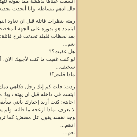
اتسعت عيناها بدهشة مما يقوله لته
قال ادهم ببساطة: وانا أتحدث بجدية
رمته بنظرات قاتلة قبل ان تعاود النو
ليتمدد هو بدوره على الجهة المخصصة
بعد لحظات قليلة تحدثت فرح قائلة: 
نعم...
هل غفيت؟!'
لو كنت غفيت ما كنت لأجيبك الان، أ
سخيف...
ماذا قلت ِ؟!
ردت: قلت كم إنك رجل فكاهي دمك 
ابتسم في داخله قبل ان يهتف بها: م
اجابته: كنت أريد إخبارك بأنني سأبقى
لا يعرف لماذا ازعجه ما قالته، ولم ي
وجد نفسه يقول عل مضض: كما تريد
ادهم...
نعم...