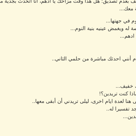
تف بعدم تصديق: هل هذا وقت مزاحك يا ادهم، انا اتحدث بجدية مع
 معك...
م في جهتها...
 له ويغمض عينيه بنية النوم...
ادهم...
م أنني احدثك مباشرة من حلمي الثاني..
خفيف...
اذا كنت تريدين؟!
 هنا لعدة ايام اخرى، ليلى تريدني أن أبقى معها..
جد تفسيرا له..
ين...