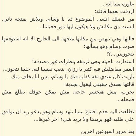
عاوزة مننا ايه...
اردفت بعدها قائلة:
من فضلك انسى الموضوع ده يا وسام، وبلاش نفتحه تاني،
الست دي مكانش ولا هيكون ليها دور فحياتنا...
قالتها وهي تنهض من مكانها متجهة الى الخارج الا انه استوقفها
صوت وسام وهو يسألها:
تتجوزيني...؟!
استدارت ناحيته وهي ترمقه بنظرات غير مصدقة:
العمر مفاضلش فيه كتير يا رزان، نتعب نفسنا ليه، خلينا نتجوز...
ياريت كان عندي ثقة كفاية فيك يا وسام، بس انا بخاف منك...
قالتها بصدق حقيقي ليقول بجدية:
نجرب، مش هنخسر حاجة، مش يمكن خوفك يطلع مش
فمحله...
تطلعت اليه بعدم اقتناع بينما تنهد وسام وهو يدعو ربه ان توافق
على طلبه فهو يريدها ولا يريد شيء اخر غيرها...
بعد مرور اسبوعين اخرين