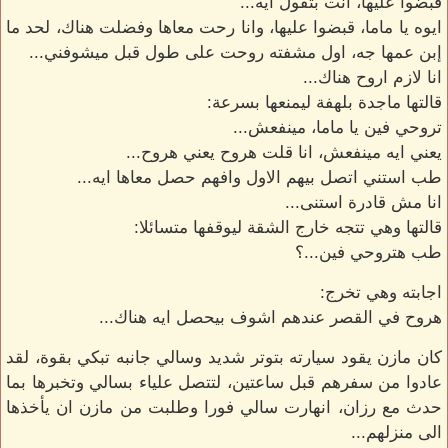
قبضوا عليها، انت بتقول ايه...
ايوه يا ماما، قبضوا عليها، وانا رحت معاها وفضلت هناك، لحد ما
إبن عمها جه، اول مشفته روحت على طول قبل ميشوفني...
انا لازم اروح هناك...
قالتها ماجدة بلهفة ليمنعها بسرعة:
تروحي فين يا ماما، مينفعش...
يعني ايه مينفعش، انا قلت هروح يعني هروح...
طب استني اتصل بيهم الاول وافهم حصل معاها ايه...
انا مش قادرة استنى...
قالتها وهي تتجه خارج الشقة ليوقفها متسائلا:
طب هتروحي فين...؟
اجابته وهي تخرج:
هروح في القصر عندهم اشوف بيحصل ايه هناك...
كان مازن يقود سيارته بتوتر شديد وسالي جانبه تبكي بقوة، لقد
عادوا من سفرهم قبل ساعتين، لتتصل علياء بسالي وتخبرها بما
حدث مع رزان، انهارت سالي فورا وطلبت من مازن ان يأخذها
الى منزلهم...