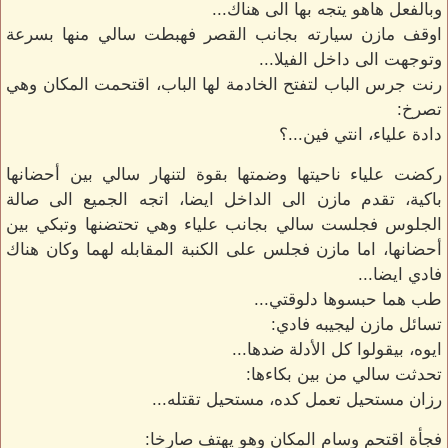
وبالفعل هاهو يتجه بها الى هناك...
اوقف مازن سيارته بجانب القصر فهبطت سالي منها بسرعة
وتوجهت الى داخل الفيلا...
رنت جرس الباب لتفتح الخادمة لها الباب، اقتحمت المكان وهي
تصرخ:
دادة علياء، انتي فين...؟
ركضت علياء ناحيتها وضمتها بقوة لتنهار سالي بين أحضانها
باكية، تقدم مازن الى الداخل ايضا، اتجه الجميع الى صالة
الجلوس فجلست سالي بجانب علياء وهي تحتضنها وتبكي بين
أحضانها، اما مازن فجلس على الكنبة المقابله لهما وكان هناك
فادي ايضا...
طب هما حبسوها دلوقتي...
تسائل مازن ليجيبه فادي:
ايوه، بيقولوا كل الأدلة ضدها...
تحدثت سالي من بين بكاءها:
رزان مستحيل تعمل كده، مستحيل تقتله...
فجأة اقتحم وسام المكان وهو يهتف صارخا: