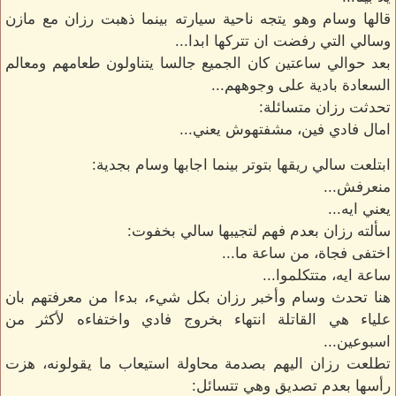
قالها وسام وهو يتجه ناحية سيارته بينما ذهبت رزان مع مازن
وسالي التي رفضت ان تتركها ابدا...
بعد حوالي ساعتين كان الجميع جالسا يتناولون طعامهم ومعالم
السعادة بادية على وجوههم...
تحدثت رزان متسائلة:
امال فادي فين، مشفتهوش يعني...
ابتلعت سالي ريقها بتوتر بينما اجابها وسام بجدية:
منعرفش...
يعني ايه...
سألته رزان بعدم فهم لتجيبها سالي بخفوت:
اختفى فجاة، من ساعة ما...
ساعة ايه، متتكلموا...
هنا تحدث وسام وأخبر رزان بكل شيء، بدءا من معرفتهم بان
علياء هي القاتلة انتهاء بخروج فادي واختفاءه لأكثر من
اسبوعين...
تطلعت رزان اليهم بصدمة محاولة استيعاب ما يقولونه، هزت
رأسها بعدم تصديق وهي تتسائل: