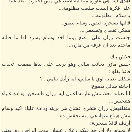
اهدى ايه، هي عاوزة مننا ايه اصلا، هي مش اختارت تبعد عننا...
على فكرة الست طلعت مظلومة...
يا سلام، مظلومة...
قالتها بسخرية ليقول وسام بضيق:
ممكن تقعدي وتسمعي...
جلست رزان على مضغ بينما اخذ وسام يسرد لها ما قالته
ماجده بعد ان عرفه من مازن...
فلاش باك
جلس مازن بجانب سالي وهو يربت على يدها بصمت، تحدث
قائلا بقلق:
شكلك تعبانه اوي يا سالي، ايه رأيك تنامي...؟!
اجابته سالي بدموع:
انا تعبانه فعلا، مش عارفة اعمل ايه، رزان فالسجن، ودادة علياء
هتتحبس...
متقلقيش، رزان هتخرج عشان هي بريئة ودادة علياء اكيد وسام
مش هيبلغ عنها، هي متستحقش ده...
أردف قائلا بسخرية:
لا وسام ولا اي حد فيكم زعلان عشان موت الراجل ده، يعني