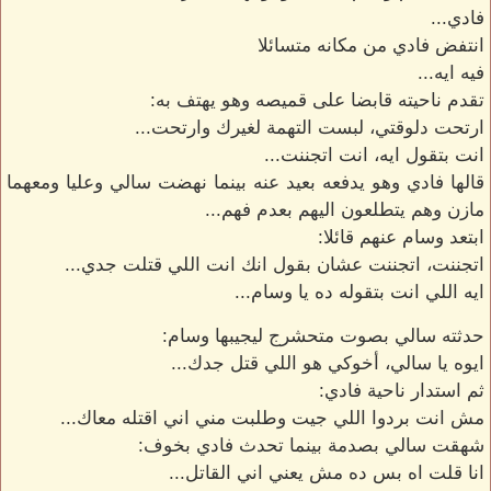
فادي...
انتفض فادي من مكانه متسائلا
فيه ايه...
تقدم ناحيته قابضا على قميصه وهو يهتف به:
ارتحت دلوقتي، لبست التهمة لغيرك وارتحت...
انت بتقول ايه، انت اتجننت...
قالها فادي وهو يدفعه بعيد عنه بينما نهضت سالي وعليا ومعهما
مازن وهم يتطلعون اليهم بعدم فهم...
ابتعد وسام عنهم قائلا:
اتجننت، اتجننت عشان بقول انك انت اللي قتلت جدي...
ايه اللي انت بتقوله ده يا وسام...
حدثته سالي بصوت متحشرج ليجيبها وسام:
ايوه يا سالي، أخوكي هو اللي قتل جدك...
ثم استدار ناحية فادي:
مش انت بردوا اللي جيت وطلبت مني اني اقتله معاك...
شهقت سالي بصدمة بينما تحدث فادي بخوف:
انا قلت اه بس ده مش يعني اني القاتل...