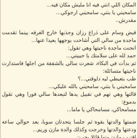
المكان اللي انتي فيه انا مليش مكان فيه...
سامحيني يا بنتي، سامحيني ارجوكي...
مقدرش..
قبض وسام على ذراع رزان وجذبها خارج الغرفه بينما تقدمت
ماجدة من سالي التي أشاحت بوجهها بعيدا عنها...
انحنت ماجدة ناحيتها وهي تقول:
حمد لله على سلامتك يا حبيبتي...
ثم بدأت في البكاء، شعرت سالي بالشفقة من اجلها فاستدارت
ناحيتها متسائلة:
طب بتعيطي ليه دلوقتي...؟
سامحيني يا بنتي، سامحيني بالله عليكي...
قالتها وهي تهم في تقبيل يدها لتبعدها سالي فورا وهي تقول
بدموع:
مسامحاكي، مسامحاكي يا ماما...
ضمتها والدتها بقوة ثم جلسا يتحدثان سويا، بعد حوالي ساعة
ودعتها والدتها وخرجت وكذلك والدة مازن وريم...
اقترب مازن منها قائلا بحب: