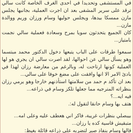
في المستشفى وتحديدا في احدى الغرف الخاصة كانت سالي
ترقد على سرير المشفى بعد ان اجرت العملية، بجانبها يجلس
مازن ممسكا بيدها، ويجلس حوليها وسام ورزان وريم ووالدة
مازن...
كان الجميع يتحدثون سويا بمرح وسعادة فعملية سالي نجمت
بامتياز...
سمعوا طرقات على الباب يتبعها دخول الدكتور محمد مبتسما
وهو يسأل سالي عن احوالها، لقد اصرت سالي ان يجري هو لها
العملية كونها ارتاحت له، وبالرغم من معارضة رزان لهذا في
بادئ الامر الا انها وافقت على مضغ خوفا على سالي...
بعد ان تأكد م حمد من سلامتها استأذنهم خارجا وهو يرمي رزان
بنظراته المترجيه مما جعلها تلكز وسام في ذراعه...
فيه ايه...؟
هتف بها وسام حانقا لتقول له:.
بيبصلي بنظرات غريبة، فاكر اني هعطف عليه وعلى امه...
متبقيش قاسية كده يا رزان...
قالها وسام بنفاذ صبر لتضربه على ذراعه قائلة بغيظ: