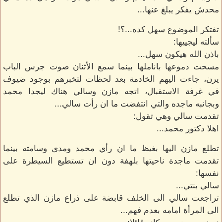
محدش يفكر يبلغ عنها...
تفتكر الموضوع سهل كده...؟!
سألته ليجييها:
باذن الله هيكون سهل...
مسحت دموعها باناملها بينما سمع الأثنان صوت جرس الباب
يرن، جاءت اليهم الخادمة بعد لحظات لتخبرهم بوجود ضيوف
في غرفة الاستقبال، اتجه مازن وسالي هناك ليجدا محمد
وبجانبه ماجده والتي انتفضت ما ان رأت سالي...
تقدمت سالي وهي تقول:
اهلا دكتور محمد...
تطلع مازن اليها بغيظ ما ان رأي محمد ومدى وسامته بينما
تقدمت ماجدة ناحيتها بلهفة دون ان تستطيع السيطرة على
نفسها:
سالي بنتي...
تراجعت سالي الى الخلف قابضة على ذراع مازن الذي تطلع
الى المرأة امامه بعدم فهم...