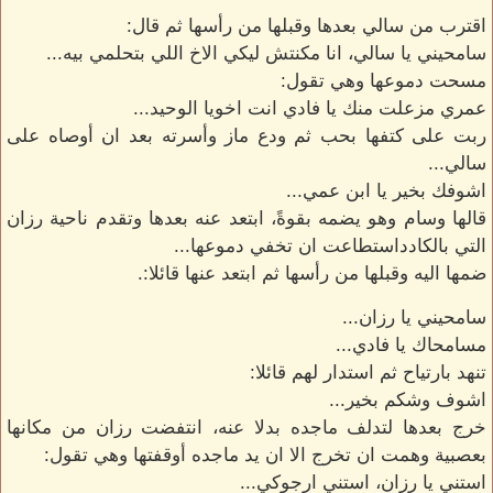
اقترب من سالي بعدها وقبلها من رأسها ثم قال:
سامحيني يا سالي، انا مكنتش ليكي الاخ اللي بتحلمي بيه...
مسحت دموعها وهي تقول:
عمري مزعلت منك يا فادي انت اخويا الوحيد...
ربت على كتفها بحب ثم ودع ماز وأسرته بعد ان أوصاه على
سالي...
اشوفك بخير يا ابن عمي...
قالها وسام وهو يضمه بقوةً، ابتعد عنه بعدها وتقدم ناحية رزان
التي بالكادداستطاعت ان تخفي دموعها...
ضمها اليه وقبلها من رأسها ثم ابتعد عنها قائلا:.
سامحيني يا رزان...
مسامحاك يا فادي...
تنهد بارتياح ثم استدار لهم قائلا:
اشوف وشكم بخير...
خرج بعدها لتدلف ماجده بدلا عنه، انتفضت رزان من مكانها
بعصبية وهمت ان تخرج الا ان يد ماجده أوقفتها وهي تقول:
استني يا رزان، استني ارجوكي...