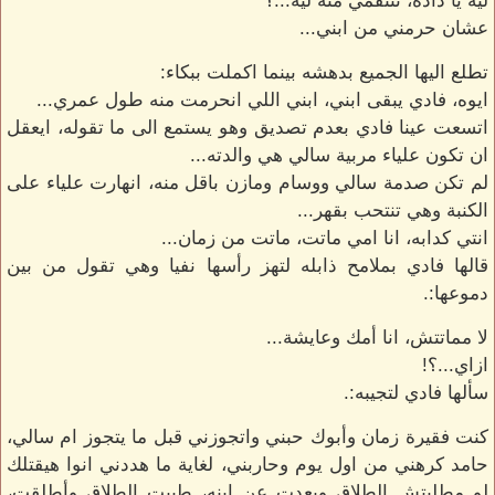
ليه يا دادة، تنتقمي منه ليه...؟
عشان حرمني من ابني...
تطلع اليها الجميع بدهشه بينما اكملت ببكاء:
ايوه، فادي يبقى ابني، ابني اللي انحرمت منه طول عمري...
اتسعت عينا فادي بعدم تصديق وهو يستمع الى ما تقوله، ايعقل
ان تكون علياء مربية سالي هي والدته...
لم تكن صدمة سالي ووسام ومازن باقل منه، انهارت علياء على
الكنبة وهي تنتحب بقهر...
انتي كدابه، انا امي ماتت، ماتت من زمان...
قالها فادي بملامح ذابله لتهز رأسها نفيا وهي تقول من بين
دموعها:.
لا مماتتش، انا أمك وعايشة...
ازاي...؟!
سألها فادي لتجيبه:.
كنت فقيرة زمان وأبوك حبني واتجوزني قبل ما يتجوز ام سالي،
حامد كرهني من اول يوم وحاربني، لغاية ما هددني انوا هيقتلك
لو مطلبتش الطلاق وبعدت عن ابنه، طبيت الطلاق وأطلقت،