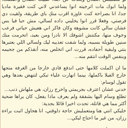
ولما ابوك مات اترجيته انوا يساعدني لاني كنت فقيرة ماديا
جدا، انا بصراحة كنت عاوزة اقرب منكِ باي طريقة، ولقيت دي
فرصتي، وفعلا قرر انوا يخليني داده لسالي، مش حبا فيا بس
عشان سالي كانت مشوهة وكان فاكر اني هعيش حياتي فرعب
وخوف منها، مكنتش اشوفك الا نادرا ومن بعيد، اتحرمت منك
سنين طويلة بسببه، ولما شفت تعذيبه ليك ولسالي اللي بعتبرها
بنتي ولبقية أحفاده، قررت اني اتخلص منه، أنقذكم من جحيمه
وبنفس الوقت انتقم منه...
ما ان اكملت كلامها حتى اندفع فادي خارجا من الغرفة متجها
خارج الفيلا باكملها، بينما انهارت علياء تبكي لتنهض بعدها وهي
تقول لوسام:
خدني عشان اعترف بجريمتي واخرج رزان، هي ملهاش ذنب...
تطلع وسام اليها بشفقة ولم يعرف ماذا يفعل، كان يراها ضحية
أكثر مما هي قاتلة، تحدث اخيرا قائلا بجدية:
خليكي انتي هنا ومتعمليش حاجة دلوقتي، انا هحاول اثبت براءة
رزان، من غير ما احتاج ليكي...