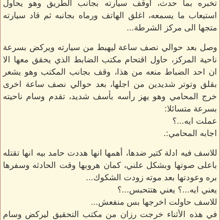
تخبره بما حدث، اوقف سيارته بجانب الطريق وهو يحاول
استيعاب ما يسمعه، اغلق الهاتف ورماه بجانبه ثم قاد سيارته
متجها الى مركز الشرطة...
وصل بعد حوالي نصف ساعة ليهبط من سيارته ويركض بسرعة
ناحية المركز، حاول اقتحام مكتب الضابط الذي يحقق معها الا
ان احد الضباط منعه من هذا، وقف بجانب المكتب وهو يشعر
بقلق وتوتر شديدين من اجلها، بعد حوالي نصف ساعة اخرى
خرج المحامي وهو يهز رأسه بأسف شديد، تقدم وسام ناحيته
بسرعة متسائلا:
عملت ايه...؟
اجابه المحامي:.
للاسف فيه ادلة كتير ضدها، أهمها انها هددت حامد بيه انها تقتله
باعلى صوتها وبشكل علني، كمان هروبها وقت الحادثه وسفرها
بره وعودتها بعد موته زودت الشكوك...
يعني ايه...؟ يعني هتتحبس...؟
للاسف حاولت اخرجها بس منفعش...
في هذه الأثناء خرجت رزان من مكتب التحقيق ليركض وسام