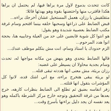
كانت تتحدث بدموع لاول مرة يراها فيها، لم يحتمل ان يراها
هكذا فاقترب منها واحتضنها بقوة وهو يهدئها قائلا:
متقلقيش يا رزان، هعمل المستحيل عشان أخرجك براءه...
قبض الضابط على ذراعها وسحبها خلفه بينما اقتحم وسام غرفة
مكتب الضابط بعصبية شديدة وهو يقول:
هو انتوا كل شوية قابضين على حد من العيلة وجايبيه هنا، بحجة
انوا هدد المرحوم...
الزم حدودك يا استاذ وسام، انت مش بتكلم موظف عندك...
قالها الضابط بتحدي وهو ينهض من مكانه مواجها له، تحدث
وسام بجدية محاولا ان يسيطر على غضبه:
رزان بريئة، مش معنى انها هددته تبقى قتله...
لو بريئة يبقى هتخرج براءه، مع اني اشك فده، لانوا كل
المؤشرات بتقول انها قتلته...
زفر انفاسه بضيق ثم تطلع الى الضابط بنظرات كارهه، خرج
بعدها من غرفة التحقيق وتوجه خارج مركز الشرطة باكمله وهو
يعد نفسه ان يجد دليل براءتها بأسرع وقت...