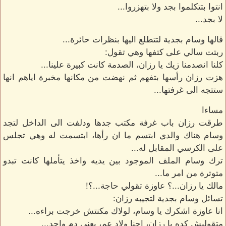
انتوا بتتكلموا بجد ولا بتهزروا...
لا بجد...
قالها وسام بجدية لتتطلع اليها بنظرات حائرة...
ربتت سالي على كتفها وهي تقول:
كلنا انصدمنا زيك يا رزان، الصدمة كانت كبيرة علينا...
هزت رزان رأسها بتفهم ثم نهضت من مكانها مخبرة اياهم انها
ستتجه الى غرفتها...
مساءا
طرقت رزان باب غرفة مكتب جدها ودلفت الى الداخل لتجد
وسام هناك والدي ابتسم ما ان رأها، ابتسمت له وهي تجلس
على الكرسي المقابل له...
ترك وسام الملف الموجود بين يديه واخذ يتأملها كانت تبدو
متوترة من امر ما...
مالك يا رزان...؟ عاوزة تقولي حاجة...؟!
تسائل وسام بجدية لتجيبه رزان:
انا عاوزة اشكرك يا وسام، لولاك مكنتش خرجت براءه...
متقوليش كده يا رزان، احنا ولاد عم، يعني دم واحد...