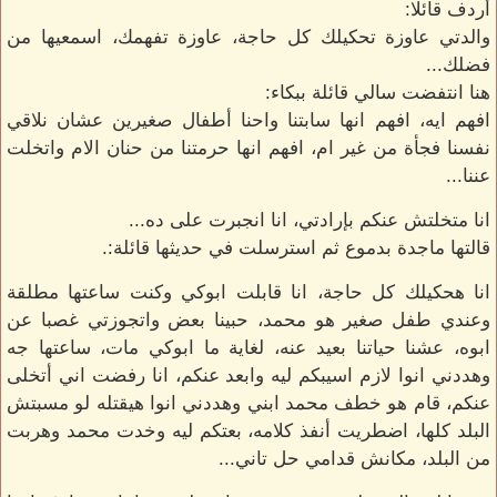
أردف قائلا:
والدتي عاوزة تحكيلك كل حاجة، عاوزة تفهمك، اسمعيها من
فضلك...
هنا انتفضت سالي قائلة ببكاء:
افهم ايه، افهم انها سابتنا واحنا أطفال صغيرين عشان نلاقي
نفسنا فجأة من غير ام، افهم انها حرمتنا من حنان الام واتخلت
عننا...
انا متخلتش عنكم بإرادتي، انا انجبرت على ده...
قالتها ماجدة بدموع ثم استرسلت في حديثها قائلة:.
انا هحكيلك كل حاجة، انا قابلت ابوكي وكنت ساعتها مطلقة
وعندي طفل صغير هو محمد، حبينا بعض واتجوزتي غصبا عن
ابوه، عشنا حياتنا بعيد عنه، لغاية ما ابوكي مات، ساعتها جه
وهددني انوا لازم اسيبكم ليه وابعد عنكم، انا رفضت اني أتخلى
عنكم، قام هو خطف محمد ابني وهددني انوا هيقتله لو مسبتش
البلد كلها، اضطريت أنفذ كلامه، بعتكم ليه وخدت محمد وهربت
من البلد، مكانش قدامي حل تاني...