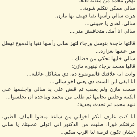
نهض محمد من مكانه قائلا:
سالي ممكن نتكلم شوية...
هزت سالي رأسها نفيا فهتف بها مازن:
سالي، اهدي يا حبيبتي...
سالي انا أمك، متخافيش مني...
قالتها ماجدة بتوسل ورجاء لتهز سالي رأسها نفيا والدموع تهطل
من عينيها بغزارة...
سالي خليها تحكي من فضلك...
قالها محمد برجاء لينهره مازن:
وانت ايه علاقتك فالموضوع ده، دي مشاكل عائلية...
انا ابقى ابن الست دي يعني اخو سالي...
صمت مازن ولم يعقب ثم قبض على يد سالي واجلسها على
الكنبة وجلس بجانبها ثم طلب من محمد وماجدة ان يجلسوا...
تنهد محمد ثم تحدث بجدية:.
انا كنت عارف انكم اخواتي من ساعة مبعتوا الملف الطبي،
عرفتكم فورا، طلبت من الدكتور اني اتولى عمليتك يا سالي
عشان تكون فرصة ليا اقرب منكم...