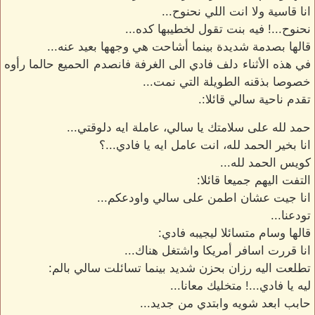
انا قاسية ولا انت اللي نحنوح...
نحنوح...! فيه بنت تقول لخطيبها كده...
قالها بصدمة شديدة بينما أشاحت هي وجهها بعيد عنه...
في هذه الأثناء دلف فادي الى الغرفة فانصدم الحميع حالما رأوه
خصوصا بذقنه الطويلة التي نمت...
تقدم ناحية سالي قائلا:.
حمد لله على سلامتك يا سالي، عاملة ايه دلوقتي...
انا بخير الحمد لله، انت عامل ايه يا فادي...؟
كويس الحمد لله...
التفت اليهم جميعا قائلا:
انا جيت عشان اطمن على سالي واودعكم...
تودعنا...
قالها وسام متسائلا ليجيبه فادي:
انا قررت اسافر أمريكا واشتغل هناك...
تطلعت اليه رزان بحزن شديد بينما تسائلت سالي بالم:
ليه يا فادي...! متخليك معانا...
حابب ابعد شويه وابتدي من جديد...