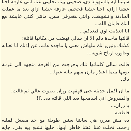
سبتينا ليه بالسهولة دي، ضحيتي بينا، تخليتي عنا، انتي عارفة احنا
عشنا ازاي، احنا عشنا فجحيم، عارفة عشنا ازاي بعد ما عملت
الحادثة واتشوهت، وانتي هتعرفي منين، مانتي كنتي عايشة مع
ابنك فامان الله...
انا اتعذبت اوي فبعدكم...
قالتها ماجدة بالم الا ان سالي نهضت من مكانها قائلة:
كلامك وتبريراتك ملهاش معنى يا ماجدة هانم، عن إذنك انا تعبانه
وعاوزة ارتاح شوية...
قالت سالي كلماتها تلك وخرجت من الغرفة متجهه الى غرفة
نومها بينما اعتذر مازن منهم نيابة عنها...
باك.
ما ان اكمل حديثه حتى قهقهت رزان بصوت عالي ثم قالت:
والمفروض اني اسامحها بعد اللي قالته ده...؟!
يا رزان...
قاطعته:
ده مش مبرر، هي سابتنا سنين طويلة مع جد مفيش فقلبه
رحمه، تخلت عننا عشا خاطر ابنها، خليها تشبع بيه بقى، جايه