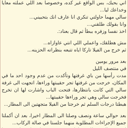
اني بحبك، بس الواقع غير كده، وخصوصا بعد اللي عملته معايا
وخداعك ليا...
سالي مهما حاولتي تنكري انا عارف انك بتحبيني...
وانا بقولك طلقني...
اخذ نفسا وزفره ببطأ ثم قال بعناد:.
مش هطلقك، واعملي اللي انتي عاوازاه...
ثم خرج من الفيلا تاركا اياه تتبعه بنظراته الحزينه...
بعد مرور يومين
في منتصف الليل
مدت رأسها من باي غرفتها وتأكدت من عدم وجود احد ما في
المكان، خرجت من غرفتها تجر حقيبتها وراءها، اتجهت الى غرفة
سالي التي كانت بانتظارها، فتحت الباب واشارت لها ان تخرج
فخرجت سالي وهي تجر وراءها حقيبتها...
هبطتا درجات السلم ثم خرجتا من الفيلا متجهتين الى المطار...
بعد حوالي ساعة ونصف وصلتا الى المطار اخيرا، بعد ان أكملتا
جميع الإجراءات المطلوبة منهما جلستا في صالة الركاب...