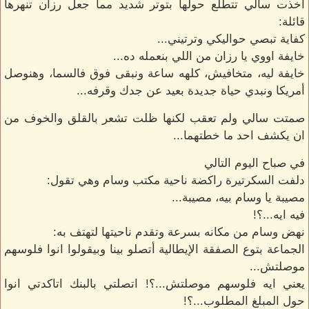
اخذت سالي تتطلع حولها بتوتر شديد مما جعل رزان تنهرها
قائلة:
كفاية تبصي حواليكي وترتيني...
خايفة اووي يا رزان من اللي بنعمله ده...
خايفة ليه، متخافيش، كلهه ساعة ونبقى فوق فالسما، وهنوصل
أمريكا ونبدي حياة جديدة بعيد عن جدك وقرفه...
صمتت سالي ولم تعقب لكنها ظلت تشعر بالقلق والخوف من
ان يكشف احد ما خطتهما...
في صباح اليوم التالي
دلفت السكرتيرة راكضة ناحية مكتب وسام وهي تقول:
مصيبة يا وسام بيه، مصيبة...
فيه ايه...؟!
نهض وسام من مكانه بسرعة وتقدم ناحيتها لتهتف به:
الجماعة بتوع الصفقة الإيطالية أتصلو بينا وبيقولوا انوا فلوسهم
موصلتش...
يعني ايه فلوسهم موصلتش...؟! اتصلتي بالبنك اتاكدتي انوا
حول المبلغ المطلوب...؟!