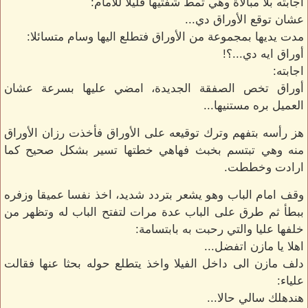
اجابته بلا مبالاة وهي تمط شفتيها قليلا للأمام:
عشان توقع الأوراق دي...
مدت يديها بمجموعة من الأوراق فتطلع اليها وسام متسائلا:
أوراق ايه دي...؟!
اجابته:
أوراق تخص الصفقة الجديدة، امضي عليها بسرعة عشان
العميل بره مستنيها...
هز رأسه بتفهم وترك توقيعه على الأوراق فأخذت رزان الأوراق
منه وهي تبتسم بخبث فهاهي خطتها تسير بشكل صحيح كما
ارادت وخططت.
وقف امام الباب وهو يشعر بتردد شديد، اخذ نفسا عميقا وزفره
ببطأ ثم طرق على الباب عدة مرات لتفتح الباب له وتظهر من
خلفها عليا والتي رحبت به بابتسامة:
اهلا يا مازن اتفضل...
دلف مازن الى داخل الفيلا واخذ يتطلع حوله بحثا عنها فقالت
علياء:
هندهلك سالي حالا...