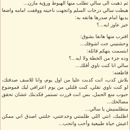
ثم ذهبت الى سالي تطلب منها الهبوط ورؤية مازن...
هبطت سالي درجات السلم واتجهت ناحيته ووقفت امامه واضعا
يديها امام صدرها هاتفه به:
خير عاوز ايه...؟
اقترب منها هاتفا بشوق:
وحشتيني جت اشوفك...
ابتسمت بتهكم قائلة:
وده جزء من الخطة ولا ايه...؟
سالي انا كنت ناوي أقلك...
قاطعته:
بلاش كدب، انت كدبت عليا من اول يوم، وانا للاسف صدقتك،
لو كنت ناوي تقلي، كنت قلتلي من يوم اعترافي ليك فموضوع
حبوب منع الحمل، بس انت قررت تستمر فكدبتك عشان تحقق
مصالحك...
متظلمنيش يا سالي...
اظلمك، انتي اللي ظلمتني وخدعتني، خلتني اصدق اني ممكن
اعيش حياة طبيعية وأحب واتحب...