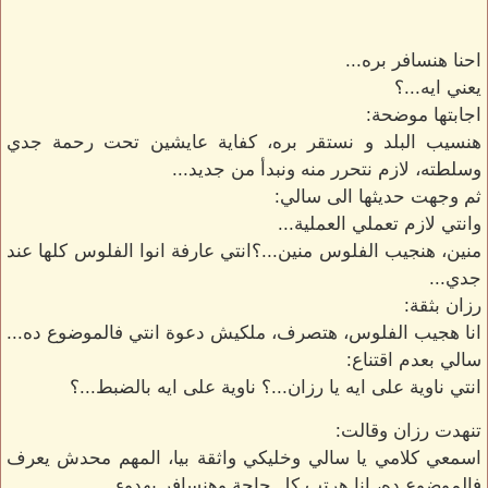
احنا هنسافر بره...
يعني ايه...؟
اجابتها موضحة:
هنسيب البلد و نستقر بره، كفاية عايشين تحت رحمة جدي
وسلطته، لازم نتحرر منه ونبدأ من جديد...
ثم وجهت حديثها الى سالي:
وانتي لازم تعملي العملية...
منين، هنجيب الفلوس منين...؟انتي عارفة انوا الفلوس كلها عند
جدي...
رزان بثقة:
انا هجيب الفلوس، هتصرف، ملكيش دعوة انتي فالموضوع ده...
سالي بعدم اقتناع:
انتي ناوية على ايه يا رزان...؟ ناوية على ايه بالضبط...؟
تنهدت رزان وقالت:
اسمعي كلامي يا سالي وخليكي واثقة بيا، المهم محدش يعرف
فالموضوع ده، انا هرتب كل حاجة وهنسافر بهدوء...