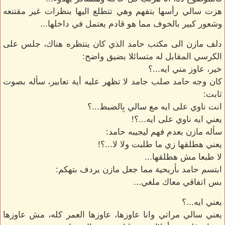
هزت سالي رأسها بتفهم وهي تتطلع اليها بنظرات غير مقتنعه
وشعور كبير بالخوف مما هو قادم يعتمل في داخلها...
دلف مازن الى مكتب حامد الذي كان ينتظره هناك، جلس على
الكرسي المقابل له متسائلا بضيق واضح:
خير، عاوز مني ايه...؟
كان وجه حامد صلب جامد لا تظهر عليه أية تعابير، سأله بصوت
ثابت:
انت ناوي على ايه مع سالي بِالضبط...؟
يعني ايه ناوي على ايه...؟!
سأله مازن بعدم فهم ليجيبه حامد:
يعني هطلقها زي ما طلبت ولا لا...؟!
لا طبعا مش هطلقها...
ابتسم حامد بأريحية مما جعل مازن يردف بتهكم:
بس اتفاقي معاك ملغي...
يعني ايه...؟
يعني سالي مراتي وانا عاوزها، عاوزها العمر كله، مش عاوزها