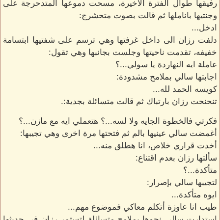
رفيقها طوال الفترة الاخيرة، مسحت دموعها المتدحرجة على
وجنتيها باناملها ثم قالت بصوت متحشرج:
ادخل...
دلفت رزان الى داخل غرفتها وهي ترسم على شفتيها ابتسامة
خفيفه، تقدمت ناحيتها وجلست بجانبها وهي تقول:
عاملة ايه النهاردة يا سولي...؟
اجابتها سالي بملامح مشدودة:
كويسه الحمد لله...
تنحنحت رزان بارتباك ثم قالت متسائلة بجدية:.
فكرتي فالخطوة الجايه ولا لسه...؟ هتعملي ايه مع مازن...؟
أغمضت سالي عينيها بالم ثم فتحتها مرة اخرى وهي تجيبها:
أخدت قراري خلاص، انا هطلق منه...
سألتها رزان بعدم اقتناع:
متأكدة...؟
لتجيبها سالي بإصرار:
ايوه متأكدة...
طيب انا عاوزة أتكلم معاكي فموضوع مهم...
استدارت سالي نحوها بملامح متسائلة لتستمر رزان في حديثها