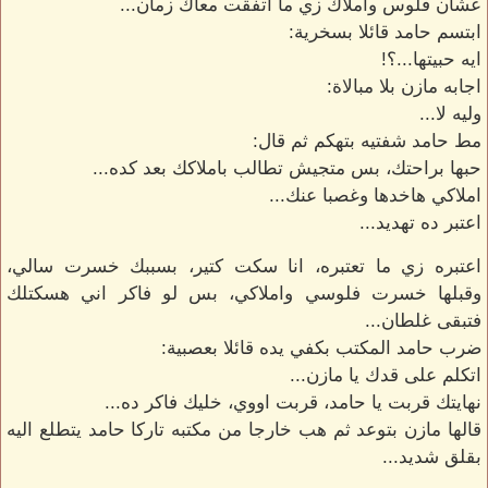
عشان فلوس وأملاك زي ما اتفقت معاك زمان...
ابتسم حامد قائلا بسخرية:
ايه حبيتها...؟!
اجابه مازن بلا مبالاة:
وليه لا...
مط حامد شفتيه بتهكم ثم قال:
حبها براحتك، بس متجيش تطالب باملاكك بعد كده...
املاكي هاخدها وغصبا عنك...
اعتبر ده تهديد...
اعتبره زي ما تعتبره، انا سكت كتير، بسببك خسرت سالي،
وقبلها خسرت فلوسي واملاكي، بس لو فاكر اني هسكتلك
فتبقى غلطان...
ضرب حامد المكتب بكفي يده قائلا بعصبية:
اتكلم على قدك يا مازن...
نهايتك قربت يا حامد، قربت اووي، خليك فاكر ده...
قالها مازن بتوعد ثم هب خارجا من مكتبه تاركا حامد يتطلع اليه
بقلق شديد...