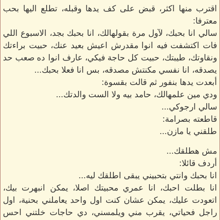
اقترب منها اكثر، قبض على كف يدها وقبله، تطلع اليها بحب
معترفا:
سالي انا بحبك، لآول مرة بقولهالك، انا بحبك بجد، الاسبوع اللي
فات اكتشفت فيه انوا مقدرش اعيش بعيد عنك، حبيت براءتك
ونقاوتك، طيبتك، حبيت كل حاجة فيكي، عارف انوا ده صعب حد
يصدقه، انا نفسي مكنتش مصدقه، بس انا فعلا بحبك...
أبعدت يدها بنفور ثم قالت بقسوة:
ودي مين علمهالك، حامد بيه ولا الست والدتك...
سالي ارجوكي...
قاطعته بصرامة:
طلقني يا مازن...
مش هطلقك...
أردف قائلا:
انا بحبك وانتي بتحبيني يبقى اطلقك ليه...
انا بطلت احبك، انا عمري محبيتك اصلا، يمكن انبهرت بيك،
اتعودت عليك، يمكن عشان كنت اول واحد يعاملني بحنية، اول
راجل فحياتي، يقرب مني ويلمسني، دي حاجات خلتني احس