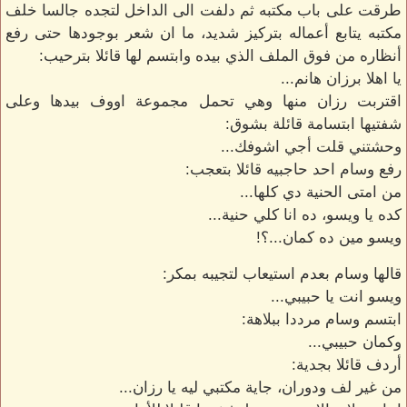
طرقت على باب مكتبه ثم دلفت الى الداخل لتجده جالسا خلف
مكتبه يتابع أعماله بتركيز شديد، ما ان شعر بوجودها حتى رفع
أنظاره من فوق الملف الذي بيده وابتسم لها قائلا بترحيب:
يا اهلا برزان هانم...
اقتربت رزان منها وهي تحمل مجموعة اووف بيدها وعلى
شفتيها ابتسامة قائلة بشوق:
وحشتني قلت أجي اشوفك...
رفع وسام احد حاجبيه قائلا بتعجب:
من امتى الحنية دي كلها...
كده يا ويسو، ده انا كلي حنية...
ويسو مين ده كمان...؟!
قالها وسام بعدم استيعاب لتجيبه بمكر:
ويسو انت يا حبيبي...
ابتسم وسام مرددا ببلاهة:
وكمان حبيبي...
أردف قائلا بجدية:
من غير لف ودوران، جاية مكتبي ليه يا رزان...