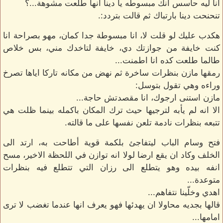
انا ليه حاسس انك مبسوطه يا دينا انها طلعت مشوهة...؟
تنحنحت دينا بارتباك ثم قالت بتردد:.
هكدب عليك لو قلت لا، انا مبسوطة جدا كمان، مهو بصراحة انا
كنت خايفة من جوازتك دي، خايفة لتاخدك مني، بس خلاص
طالما طلعت كده انا اطمنت...
رمقها مازن بنظرات ساخرة ثم نهض من مكانه تاركا اياها تصرخ
وراءه وهي تقول بتوسل:
مازن استنى ارجوك، انا مقصدتش حاجة...
الا انه لم يأبه لترجيها حيث ترك المكان باكمله بينما ظلت هي
تتبعه بنظرات نادمة تلعن نفسها على ما قالته.
فتح وسام الباب ليتفاجئ بلكمة قوية أطاحت به، ارتد الى
الخلف وكاد ان يقع ارضا لولا انه توازن في اللحظة الاخير، مسح
انفه بيده وهو يتطلع الى رزان التي تتطلع فيه بنظرات
متوعدة...
اهدي وخلّينا نتفاهم...
قالها بجديه محاولا ان يهدئها فهو يعرف انها عندما تغضب لا ترى
امامها...