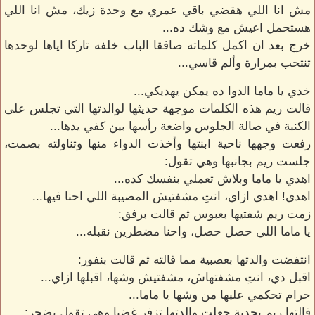
مش انا اللي هقضي باقي عمري مع وحدة زيك، مش انا اللي
هستحمل اعيش مع وشك ده...
خرج بعد ان اكمل كلماته صافقا الباب خلفه تاركا اياها لوحدها
تنتحب بمرارة وألم قاسي...
خدي يا ماما الدوا ده يمكن يهديكي...
قالت ريم هذه الكلمات موجهة حديثها لوالدتها التي تجلس على
الكنبة في صالة الجلوس واضعة رأسها بين كفي يدها...
رفعت وجهها ناحية ابنتها وأخذت الدواء منها وتناولته بصمت،
جلست ريم بجانبها وهي تقول:
اهدي يا ماما وبلاش تعملي بنفسك كده...
اهدى! اهدى ازاي، انتِ مشفتيش المصيبة اللي احنا فيها...
زمت ريم شفتيها بعبوس ثم قالت برفق:
يا ماما اللي حصل حصل، واحنا مضطرين نقبله...
انتفضت والدتها بعصبية مما قالته ثم قالت بنفور:
اقبل دي، انتِ مشفتهاش، مشفتيش وشها، اقبلها ازاي...
حرام تحكمي عليها من وشها يا ماما...
قالتها ريم بجدية جعلت والدتها تزفر غضبا وهي تقول بضجر: