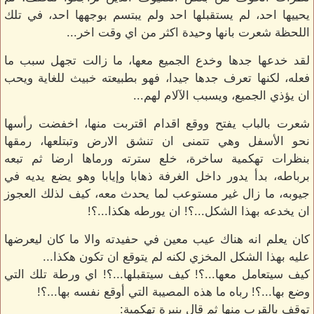
يحييها احد، لم يستقبلها احد ولم يبتسم بوجهها احد، في تلك
اللحظة شعرت بانها وحيدة اكثر من اي وقت اخر...
لقد خدعها جدها وخدع الجميع معها، ما زالت تجهل سبب ما
فعله، لكنها تعرف جدها جيدا، فهو بطبيعته خبيث للغاية ويحب
ان يؤذي الجميع، ويسبب الآلام لهم...
شعرت بالباب يفتح ووقع اقدام اقتربت منها، اخفضت رأسها
نحو الأسفل وهي تتمنى ان تنشق الارض وتبتلعها، رمقها
بنظرات تهكمية ساخرة، خلع سترته ورماها ارضا ثم تبعه
برباطه، بدأ يدور داخل الغرفة ذهابا وإيابا وهو يضع يديه في
جيوبه، ما زال غير مستوعب لما يحدث معه، كيف لذلك العجوز
ان يخدعه بهذا الشكل...؟! ان يورطه هكذا...؟!
كان يعلم انه هناك عيب معين في حفيدته والا ما كان ليعرضها
عليه بهذا الشكل المخزي لكنه لم يتوقع ان تكون هكذا...
كيف سيتعامل معها...؟! كيف سيتقبلها...؟! اي ورطة تلك التي
وضع بها...؟! رباه ما هذه المصيبة التي أوقع نفسه بها...؟!
توقف بالقرب منها ثم قال بنبرة تهكمية: