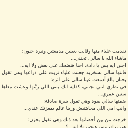
تقدمت علياء منها وقالت بعينين مدمعتين ونبرة حنون:
ماشاء الله يا سالي، تجنني...
اجنن ايه بس يا دادة، احنا هنضحك على بعض ولا ايه...
قالتها سالي بسخريه جعلت علياء تربت على ذراعها وهي تقول
بحنان بالغ أدمعت عينا سالي على اثره:
في نظري انتي تجنني، كفاية انك بنتي اللي ربَّتها وعشت معاها
سنين عمري...
ضمتها سالي بقوة وهي تقول بنبرة صادقة:
وانتِ امي اللي مجابتنيش وربنا عالم بمعزتك عندي...
خرجت من بين أحضانها بعد ذلك وهي تقول بحزن:
هي رزان مش هتجي ولا ايه...؟