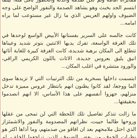
ابتسم الجد بخبث وهو يشاهد الصدمة والنفور الواضح على وجه
الضيوف واولهم العريس الذي ما زال غير مستوعب لما يراه
امامه...
كانت جالسه على السرير بفستانها الأبيض الواسع لوحدها في
تلك الغرفة الواسعة، تفرك يديها الاثنتين بتوتر شديد وعيناها
تتطلع الى المكان برهبة شديدة، كانت الغرفة كبيرة للغاية أثاثها
انيق يليق بعروس جديدة، الاثاث باللون الكريمي الراقي،
والورود منتشرة في اغلب المكان...
ابتسمت داخلها بسخرية من تلك الترتيبات التي لا تزيدها سوى
الما ووجعا، لقد كانوا يظنون انهم بانتظار عروس مميزة تدخل
منزلهم، جهزوا أنفسهم على هذا الأساس، الا انهم انصدموا
بحقيقتها...
ما زالت تتذكر تفاصيل تلك اللحظة التي لن تمحى من عقلها
وروحها طالما حييت، نظراتهم المصدومة والنفور والاشمئزاز
الذي احتل ملامحهم بعد ان افاقو من صدمتهم، وما أذاها اكثر هو
نظرات الخوف من بعض الضيوف الذين تراجعوا للخلف، لم