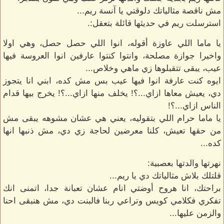
مش ناقصة مثالياتك دلوقتي يا آنسة ريم...
استرسلت ريم في حديثها قائلة بتعقل:.
يا ماما اللي عاوزة أقوله، انوا اللي حصل حصل، وهي اولا
واخيرا جوازة مصلحة، وانتوا كنتوا عارفين انوا العروسة فيها
عيب، يبقى تتقبلوها زي ماهي وخلاص...
ايوه كنت عارفة انوا فيها عيب بس مش كده، ابني انا يتجوز
دي، يعيش معاها ازاي...؟! يخلف منها ازاي...؟! يخرج بيها قدام
الناس ازاي...؟!
يا ماما حرام اللي بتقوليه، يعني هي عشان مشوهه يبقى مش
من حقها تعيش، كلنا معرضين لحاجة زي دي، مش ذنبها انها
كده...
نهرتها والدتها بعصبية:
قلتلك بلاش مثالياتك دي يا ريم...
براحتك، انا هروح أوضتي انام عشان تعبانة جدا، اتمنى انك
تفكري فكلامي كويس وتراعي ربنا فالبنت دي، مش هنبقى احنا
والزمن عليها...