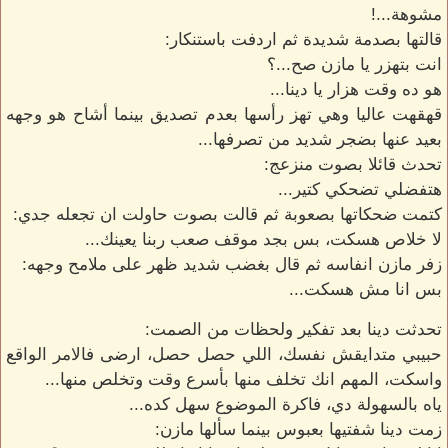
مشوهة...!
قالتها بصدمة شديدة ثم اردفت باستنكار:
انت بتهزر يا مازن صح...؟
هو ده وقت هزار يا دينا...
قهقهت عاليا وهي تهز رأسها بعدم تصديق بينما أشاح هو وجهه
بعيد عنها بضجر شديد من تصرفها...
تحدث قائلا بصوت منزعج:
هتفضلي تضحكي كتير...
كتمت ضحكاتها بصعوبة ثم قالت بصوت حاولت ان تجعله جدي:
لا خلاص هسكت، بس بجد موقف صعب ربنا يعينك...
زفر مازن انفاسه ثم قال بغضب شديد ظهر على ملامح وجهه:
بس انا مش هسكت...
تحدثت دينا بعد تفكير ولحظات من الصمت:
حبيبي متدايقش نفسك، اللي حصل حصل، ارضى فالامر الواقع
واسكت، المهم انك تخلف منها بأسرع وقت وتخلص منها...
ياه بالسهولة دي، فاكرة الموضوع سهل كده...
زمت دينا شفتيها بعبوس بينما سألها مازن: