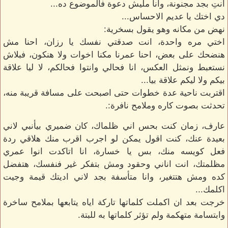
انتِ بجد مجنونة، وانا مليش دعوة فالموضوع ده...
دي اختك يا عديم الاحساس...
نهض من مكانه وهو يقول بسخرية:
اختي مره واحدة، انت صدقتي نفسك يا رزان، احنا مش
هنضحك على بعض، احنا عمرنا مكنا اخوات ولا هنكون، فبلاش
نستعبط ونمثل العكس، انا فحالي وانتوا فحالكم، لا ليا علاقة
بيكم ولا ليكم علاقة بيا...
اقتربت ناحية عدة خطوات حتى اصبحت على مسافة قريبة منه،
تحدثت بصوت كاره وملامح نافرة:.
عارف، زمان كنت بحس اني ظلماك، كان ضميري بيأنبي لاني
بعيدة عنك، كنت اقول يمكن لو اجرب اقرب منك هلاقي ردة
فعل كويسه منك، بس يا خسارة، انا اتاكدت انوا عمري
مظلمتك، انت اناني وحقود ومش بتفكر غير فنفسك، هتفضل
كده ومش هتتغير، وانا متأسفة بجد لاني اديتك قيمة وجيت
اكلمك...
خرجت بعد ان اكملت كلماتها تاركة اياه يتابعها بملامح ساخرة
وابتسامة متهكمة ولم تؤثر كلماتها به للبتة.