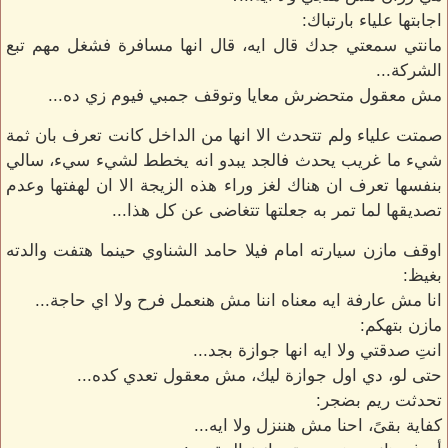
اجابتها علياء بارتباك:
مانتي سمعتي جدك قال ايه، قال انها مسافرة فشغل مهم تبع
الشركة...
مش معقول متحضرش معايا وتوقف جمبي فيوم زي ده...
صمتت علياء ولم تتحدث الا انها من الداخل كانت تعرف بان ثمة
شيء ما غريب يحدث فالجد يبدو انه يخطط لشيء سيء، سالي
بنفسها تعرف ان هناك لغز وراء هذه الزيجة الا ان لهفتها وعدم
تصديقها لما تمر به جعلتها تتغاضى عن كل هذا...
اوقف مازن سيارته امام فيلا حامد الشناوي حينما هتفت والدته
بغيظ:
انا مش عارفة ايه معناه اننا مش هنعمل فرح ولا اي حاجة...
مازن بتهكم:
انتِ صدقتي ولا ايه انها جوازة بجد...
حتى لو، دي اول جوازة ليك، مش معقول تعدي كده...
تحدثت ريم بضجر:
كفاية بقىً، احنا مش هننزل ولا ايه...