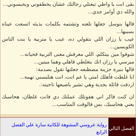
بقى انت يا واطي تبعتلي رجالتك عشان يخطفوني ويحبسوني...
والله دي أوامر جدي...
قالها بتوسل جعلها تلعنه وتشتمه بكلمات بذيئه اتسعت عيناه
بسببها...
عيب يا رزان اللي بتقولي ده، عيب يا متربية يا بنت الناس
الكويسين...
شوفوا مين بيتكلم، اللي معرفش معنى التربية فحياته...
ميرسي يا رزان انك بتغلطي فاهلي وهما ميتين...
قالها بنبرة حزينة مصطنعه جعلتها تقول بصدمة:
انا غلطت فأهلك امتى يا عم انت، انت هتلبسني تهمة...
اردفت قائلة بجدية وهي تشير باصبعها ناحيته:.
ان كنت فاكر اني هفوتلك عملتك دي فانت غلطان، هحاسبك
يعني هحاسبك، بس فالوقت المناسب...
رواية عروسي المشوهة للكاتبة سارة علي الفصل
الفصل التالي
الرابع