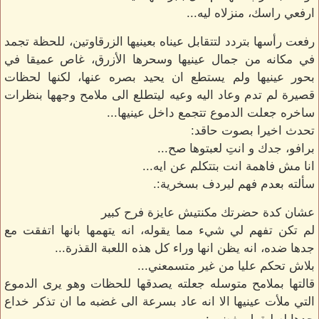
ارفعي راسك، منزلاه ليه...
رفعت رأسها بتردد لتتقابل عيناه بعينيها الزرقاوتين، للحظة تجمد
في مكانه من جمال عينيها وسحرها الأزرق، غاص عميقا في
بحور عينيها ولم يستطع ان يحيد بصره عنها، لكنها لحظات
قصيرة لم تدم وعاد اليه وعيه ليتطلع الى ملامح وجهها بنظرات
ساخره جعلت الدموع تتجمع داخل عينيها...
تحدث اخيرا بصوت حاقد:
برافو، جدك و انتِ لعبتوها صح...
انا مش فاهمة انت بتتكلم عن ايه...
سألته بعدم فهم ليردف بسخرية:.
عشان كدة حضرتك مكنتيش عايزة فرح كبير
لم تكن تفهم لي شيء مما يقوله، انه يتهمها بانها اتفقت مع
جدها ضده، انه يظن انها وراء كل هذه اللعبة القذرة...
بلاش تحكم عليا من غير متسمعني...
قالتها بملامح متوسله جعلته يصدقها للحظات وهو يرى الدموع
التي ملأت عينيها الا انه عاد بسرعة الى غضبه ما ان تذكر خداع