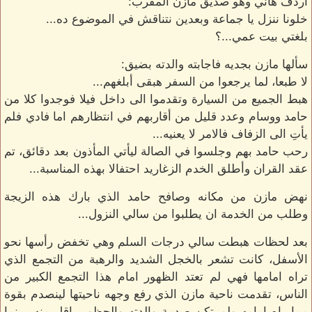
أردف هاني وهو صديق مازن المقرب:
خلونا ننزل يا جماعة وبعدين نتناقش في الموضوع ده...
بلغتي بيت عمي...؟
سألها مازن بجديه فاجابته والدته بضيق:
لا طبعا، لما يرجعوا من السفر هبقى أبلغهم...
هبط الجميع من السيارة وتقدموا الى داخل فيلا فوجدوا كلا من
حامد ووسام وعدد قليل من أقاربهم في انتظارهم اما فادي فلم
يأتِ الى الزفاف فالامر لا يعنيه...
رحب حامد بهم وجلسوا في الصالة ليأتي المأذون بعد دقائق، تم
عقد القران وأطلق الخدم الزغاريد احتفالا بهذه المناسبة...
نهض مازن من مكانه وصافح حامد الذي بارك هذه الزيجة
وطلب من الخدمة ان يطلبوا من سالي النزول...
بعد لحظات هبطت سالي درجات السلم وهي تخفض رأسها نحو
الأسفل، كانت تشعر بالخجل الشديد والرهبة من التجمع الذي
تراه امامها فهي لم تعتد الظهور امام هذا التجمع الكبير من
الناس، تقدمت ناحية مازن الذي رفع وجهه ناحيتها لينصدم بقوة
ممايراه امامه ولم تكن صدمة والدته والحظور باقل منه، بينما