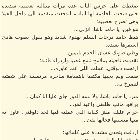
ضغطت على جرس الباب عدة مرات متتالية بعصبية شديدة
حتى فتحت الخادمة لها الباب، اندفعت متقدمة الى داخل الفيلا
وهي تصرخ بعصبية:
هو فين، يا حامد باشا، انزلي...
هبط حامد درجات السلم بهدوء شديد وهو يقول بصوت هادئ
استفزها بشدة:
وطي صوتك عشان الخدم نايمين...
تقدمت ناحيته بملامح تشع غضبا وازدراء قائلة:
ارتحت دلوقتي، عملت اللي انت عاوزه...
صمت ولم يجبها مكتفيا بابتسامة ساخره مرتسمة على شفتيه
لتصرخ به:.
مترد يا حامد باشا، ولا لسه الدور جاي عليا انا كمان...
برافو، مانتِ طلعتي واعية اهو...
حرام عليك، مش كفاية اللي عملته فيها لحد دلوقتي، عاوز ايه
منها متسيبها فحالها بقىً...
اردفت بتحدي مشددة على كلماتها: