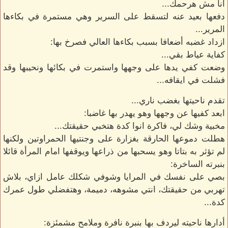
انا مش هرحمك...
دفعها بعيد عنه لتسقط على السرير وهي مستمرة في بكاءها
المرير...
ازداد غضبه أضعافا بسبب بكاءها العالي فصرخ بها:
كفاية عياط بقي...
وضعت كفي يدها على وجهها واستمرت في بكائها ونحيبها وقد
فشلت في ايقافه...
تقدم ناحيتها بغضب ناري...
ابعد كفيها عن وجهها وهو يهدر بها غاضبا:
مخبية وشك لي، فاكرة انوا كدة هتخبي حقيقتك...
هطلت دموعها الحارقة بغزارة على وجنتيها الحمراوتين ولكنها
لم تؤثر به بتاتا وهو يسحبها من ذراعها ويوقفها امام المرأة قائلا
بنبرته الساخرة:
بصي على نفسك في المرايا وشوفي شكلك عامل ازاي، بلاش
تهربي من حقيقتك، انتي مشوهه، دميمة، وهتفضلي طول عمرك
كدة...
أدارها ناحيته ليردف بها بنبرة نافرة وملامح مشمئزة: