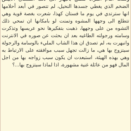
الضخم الذي يغطي جسدها النحيل، لم تتصور في أبعد أحلامها
انها سترتدي في يوم ما فستان كهذا، شعرت بغصة قوية وهي
تتطلع الى وجهها المشوه وتمنت لو بامكانها ان تمحي ذلك
التشوه من على وجهها، ذهبت بتفكيرها نحو عريسها وتذكرت
وسامته ورجولته الطاغيه بعد ان بحثت عن صوره في الانترنت
وانبهرت به، لم تصدق ان هذا الشاب المليء بالوسامة والرجولة
سيتزوج بها هي، ما زالت تجهل سبب موافقته على الارتباط به
وهي بهذه الهيئة، استبعدت ان يكون سبب زواجه بها من اجل
المال فهو من عائلة غنية مشهورة، اذا لماذا سيتزوج بها...؟