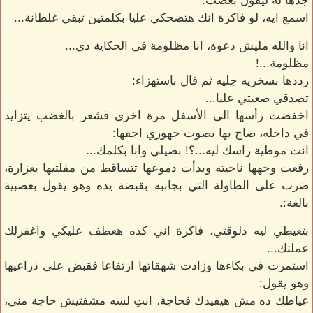
جدها له ليقول بغضب:
اسمع ايه، لو فاكرة انك هتضحكي عليا بكلمتين تبقي غلطانة...
انا والله مليش دعوة، انا مظلومة في الحكاية دي...
مظلومة...!
رددها بسخريه جليه ثم قال باستهزاء:
تصدقي صعبتي عليا...
اخفضت رأسها الى الأسفل مرة اخرى فشعر بالغضب يتزايد
في داخله، صاح بها بصوت جهوري اجفها:
انت موطية راسك ليه...؟! بصيلي وانا بكلمك...
رفعت وجهها ناحيته وبدأت دموعها تتساقط من مقلتيها بغزارة،
ضرب على الطاولة التي بجانبه بقبضة يده وهو يقول بعصبية
بالغة:.
بتعيطي ليه دلوقتي، فاكرة اني كده هعطف عليكي واغفرلك
عملتك...
استمرت في بكاءها وزادت شهقاتها ارتفاعا فقبض على ذراعيها
وهو يقول:
عياطك ده مش هيفيدك فحاجة، انتِ لسه مشفتيش حاجة مني،