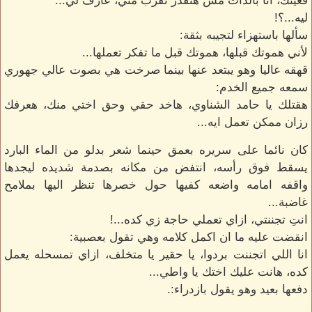
فعينك، انا بالذات مش هتقدر تقرب مني، عارف لي...
ليه...؟!
سألها باستهزاء لتجيبه بثقة:
لأني هموتك قبلها، هموتك قبل ما تفكر تعملها...
قهقه عاليا وهو يبتعد عنها بينما صرخت هي بصوت عالي جهوري
سمعه جميع الخدم:
هقتلك يا حامد الشناوي، هاخد حقي وحق اختي منك، هعرفك
رزان ممكن تعمل ايه...
كان نائما على سريره بعمق حينما شعر بدلو من الماء البارد
يسقط فوق رأسه، انتفض من مكانه بصدمة شديده ليجدها
واقفه امامه واضعه كفيها حول خصرها تنظر اليها بملامح
غاضبة...
انتِ تجننتي، ازاي تعملي حاجة زي كده...!
انقضت عليه ما ان اكمل كلامه وهي تقول بعصبية:
انا اللي اتجننت بردوا، يا حقير يا متخلف، ازاي تمسحله يعمل
كده، هانت عليك اختك يا واطي...
دفعها بعيد وهو يقول بازدراء:.