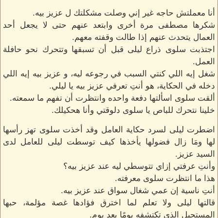
أنا معملتش حاجه غير إني وصلت مشكلتك ل عزيز بيه.
شكرها مصطفى مرة أخرى وابتعد عنهم حتى لا يجعل أحد
العمال يتحدث عنهم إذا طالت وقفته معهم.
اجتذبت سلوى ذراع ليلى قبل أن تسبقها وتتحرك نحو حافلة
العمل.
شغل إيه اللي كنتي السبب في رجوعه ليه، و عزيز بيه إيه اللي
دخله في الحكاية، هو أنتِ تعرفي عزيز بيه يا ليلي.
ألقت سلوى اسألتها دفعة واحده وانتظرت أن تفهم ما سمعته.
خلينا نتحرك للباص يا سلوى دلوقتي وأنا هحكيلك.
اضطرت ليلى لسرد حكاية العامل وقد أخذت سلوى تهز رأسها
لها ومَا زال فضولها يأخذها كيف توسطت ليلى للعامل لدى
السيد عزيز.
وأنتِ عرفتي إزاي تتوسطي ليه عند عزيز بيه؟
هذا ما انتظرت سلوى معرفته.
أنتِ ناسية إن عمي شغال سواق عند عزيز بيه.
قالتها ليلى ولا تعلم لما اخترق فؤادها غصة مؤلمة، حبها
المستحيل الذي تكتشفه يومًا بعد يوم.