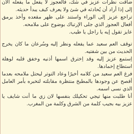
ضاقت نظرات عزيز في شك، فالعجوز لا يفعل ما يفعله الآن
إلى إذا أراد أن يُحادثه في شئ ولا يعرف كيف يبدأ حديثه.
تراجع عزيز إلى الوراء واستند على ظهر مقعده وأخذ يرمق
أفعال العجوز الذي جلى الإرتباك بوضوح على ملامحه.
عايز تقول إيه يا راجل يا طيب.
توقف العم سعيد عما يفعله ونظر إليه وسُرعان ما كان يخرج
الحديث من بين شفتيه.
اِستمع عزيز إليه وقد اِخترق اسمها أذنيه وخفق قلبه لوهلة
استطاع إخمادها.
فرغ العم سعيد من كلامه أخيرًا وعاد التوتر ليحتل ملامحه بعدما
أفصح عن وجودها بالمطبخ منتظرة مقابلته لتخبره بأمر العامل
الذي نسى اسمه.
أنا طلبت منها تيجي تحكيلك بنفسها لان زي ما أنت شايف يا
عزيز بيه بجيب كلمة من الشرق وكلمة من المغرب.