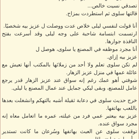
تصدقي نسيت خالص...
قالتها سلوى ثم استطردت بمزاح.
أنا قولت لنفسي ليلى خلاص عدت ووصلت ل عزيز بيه شخصيًا.
ارتسمت ابتسامة شاحبة على وجه ليلى وقد أسرعت بفتح
النافذة جوارها.
أنا مجرد موظفه في المصنع يا سلوى، هوصل ل
عزيز بيه إزاي.
لم تكن سلوى تعلم ولا أحد من زملائها بالمكتب أنها تعيش مع
عائلة عمها في منزل عزيز الزهار.
شوفتي أهو عمك رغم إنه سواق عند عزيز الزهار قدر يرجع
عامل للمصنع، وبقى ليكي جمايل عند عمال المصنع يا ليلى.
خرج حديث سلوى في دعابة ثقيلة أشبه بالتهكم وانشغلت بعدها
باللعب بهاتفها.
عزيز بيه بيعتبر عمي فرد من عيلته، عمره ما اتعامل معاه إنه
مجرد سواق عنده.
توقفت سلوى عن العبث بهاتفها وسُرعان ما كانت تستدير