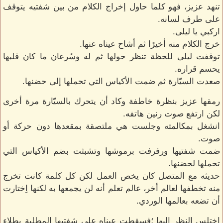
تنهد عزيز، فهو كلما حاول إخراج الكلام من بين شفتيه يتوقف
على طرف لسانه.
اركبي يا ليلى.
خرج الكلام منه أخيرًا ثم أشاح عيناه عنها.
توقفت ليلى للحظة تنظر حولها ثم له وسُرعان ما كان قلبها
يحسم قراره.
صعدت السيّارة ثم ضمت الأكياس التي تحملها إلى حضنها.
رمقها عزيز بنظرة خاطفة وكاد أن يتحرك بالسيّارة مرة أخرى
لكن ارتفع صوت رنين هاتفه.
انشغل بمكالمته وجلست هي ملتصقة بمقعدها دون حركة أو
صوت.
ضمت شفتيها ورفرفت برموشها وتشبثت بضم الأكياس التي
تحملها لحضنها.
حديثه مع المتصل كان يخص العمل لكن كل كلمة كانت تخرج
منه تخطفها لعالم أخر، عالم تعلم أنه لن يجمعها به لكنها اِختارت
أن تضعه بعالمها الوردي.
اختلس النظر إليها ؛فسقطت عيناه على شفتيها المطلية بطلاء