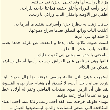
هز نائل رأسه لها وقد تجلى الحزن في حدقتيه.
أرجع رأسه للوراء وأغلق جفنيه مُداعيًا حاجته للراحة.
اطفي نور الأوضه واقفلي الباب وراكي يا زينب.
حدقت زينب به بنظرة حزن وأسرعت بتنفيذ ما أمرها به.
أغلقت الباب ورائها لتطلق بعدها سراح دموعها.
لا حيلة لها في أمرها.
كتمت صوت بكائها بكف يدها و ابتعدت عن غرفة جدها بعدما
طالعت باب الحجرة المغلق.
سامحني يا جدو، سامحني إني كذبت عليك.
قالتها وهي تستلقي على الفراش ودست رأسها أسفل وسادتها
لتتمكن من البكاء.
استمرت عينيّ نائل عالقة بسقف غرفته ومَا زال حديث ابنه
يتردد صداه داخل أذنيه، لا يُصدق أن هشام صار بهذه القسوة،
لقد ظن أن الزمن طوى صفحات الماضي وغفر له أولاده خطأ
وقع به عندما أطاع رغبة فؤاده.
تنهيدة طويلة خرجت منه، لقد أحب زينب رغمًا عنه، أحب الفتاة
المكافحة التي تسعى لمساعدة والدتها ليستطيعوا العيش...