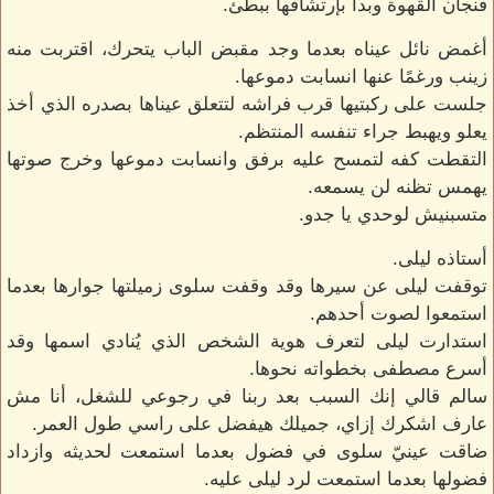
فنجان القهوة وبدأ بإرتشافها ببطئ.
أغمض نائل عيناه بعدما وجد مقبض الباب يتحرك، اقتربت منه
زينب ورغمًا عنها انسابت دموعها.
جلست على ركبتيها قرب فراشه لتتعلق عيناها بصدره الذي أخذ
يعلو ويهبط جراء تنفسه المنتظم.
التقطت كفه لتمسح عليه برفق وانسابت دموعها وخرج صوتها
يهمس تظنه لن يسمعه.
متسبنيش لوحدي يا جدو.
أستاذه ليلى.
توقفت ليلى عن سيرها وقد وقفت سلوى زميلتها جوارها بعدما
استمعوا لصوت أحدهم.
استدارت ليلى لتعرف هوية الشخص الذي يُنادي اسمها وقد
أسرع مصطفى بخطواته نحوها.
سالم قالي إنك السبب بعد ربنا في رجوعي للشغل، أنا مش
عارف اشكرك إزاي، جميلك هيفضل على راسي طول العمر.
ضاقت عينيّ سلوى في فضول بعدما استمعت لحديثه وازداد
فضولها بعدما استمعت لرد ليلى عليه.