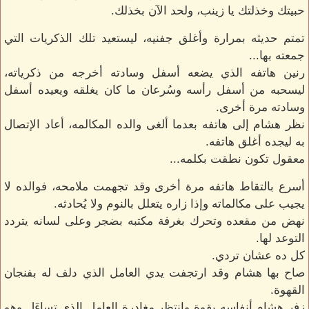
حبيتك وخذلتك يا زينب، ولحد الآن بخذلك.
تمتم حديثه بمرارة وأغلق جفنيه، ليستعيد تلك الذكريات التي
جمعته بها...
رنين هاتفه الذي يضعه أسفل وسادته أخرجه من ذكرياته،
ليسحبه من أسفل رأسه وسُرعان ما كان يغلقه ويعيده أسفل
وسادته مرة أخرى.
نظر هشام إلى هاتفه بعدما ألغى والده المكالمه، أعاد الإتصال
به ليجده أغلق هاتفه.
معقول تكون نطقت بكلمه...
أسرع بالتقاط هاتفه مرة أخرى وقد تجهمت ملامحه، فوالده لا
يجيب على مكالماته وإذا زاره يتعلل بالنوم ولا يُحادثه.
نهض من مقعده وتحرك بغرفة مكتبه بضجر وعلى لسانه يتردد
التوعد لها.
كل ده عشان تردي.
صاح بها هشام وقد ارتجفت يدي العامل الذي دلف له بفنجان
القهوة.
زفر هشام أنفاسه بقوة وانتظر مغادرة العامل الذي تساءَل وهو