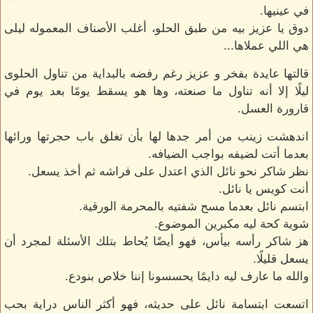
في عينيها.
دوق يا عزيز بيه من طبق الحلو، أغلب الأصناف المعموله ليلى
هي اللي عملاها...
قالتها عايدة بفخر و عزيز رغم رفضه بالبداية من تناول الحلوى
ليلًا إلا أنه تناول ما صنعته، وها هو يسقط يومًا بعد يوم في
قارورة العسل.
اندهشت زينب من أمر جدها لها بأن تغلق باب حجرتها ورائها
بعدما أتت لضيفه بواجب الضيافه.
نظر شاكر نحو نائل الذي اعتدل على فراشه ثم أخذ يسعل.
أنت كويس يا نائل.
ابتسم نائل بعدما مسح شفتيه بالمحرمة الورقية.
شوية كحة ليه مكبرين الموضوع.
هز شاكر رأسه بيأس، فهو أيضًا يُحاط بتلك الأسئلة لمجرد أن
يسعل قليلًا.
والله ما عارف ليه دايمًا يحسسونا إننا خلاص بنودع.
اتسعت ابتسامة نائل على حديثه، فهو أكثر الناس دراية بحب