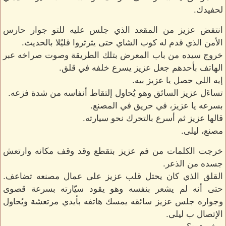
لحفيدك.
انتفض عزيز من المقعد الذي جلس عليه للتو جوار حارس
الأمن الذي قدم له كوب الشاي حتى يثرثروا قليًلا بالحديث.
خروج سيده من باب المعرض بتلك الطريقة وصوت صراخه عبر
الهاتف بأحدهم جعل عزيز يسرع خلفه في قلق.
إيه اللي حصل يا عزيز بيه.
تساءَل عزيز السائق وهو يُحاول إلتقاط أنفاسه من شدة فزعه.
بسرعه يا عزيز، في حريق في المصنع.
قالها عزيز ثم أسرع بالتحرك نحو سيارته.
مصنع، ليلى.
خرجت الكلمات من فم عزيز بتقطع وقد وقف مكانه وارتعش
جسده من الذعر.
القلق الذي كان يحتل قلب عزيز على عمال مصنعه تضاعف.
حتى أنه لم يشعر بنفسه وهو يقود سيّارته بسرعة قصوى
وجواره جلس عزيز سائقه يمسك هاتفه بأيدي مرتعشة ويُحاول
الإتصال ب ليلى.