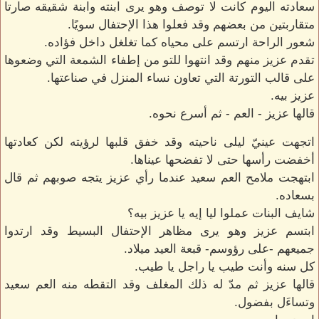
سعادته اليوم كانت لا توصف وهو يرى ابنته وابنة شقيقه صارتا
متقاربتين من بعضهم وقد فعلوا هذا الإحتفال سويًا.
شعور الراحة ارتسم على محياه كما تغلغل داخل فؤاده.
تقدم عزيز منهم وقد انتهوا للتو من إطفاء الشمعة التي وضعوها
على قالب التورتة التي تعاون نساء المنزل في صناعتها.
عزيز بيه.
قالها عزيز - العم - ثم أسرع نحوه.
اتجهت عينيّ ليلى ناحيته وقد خفق قلبها لرؤيته لكن كعادتها
أخفضت رأسها حتى لا تفضحها عيناها.
ابتهجت ملامح العم سعيد عندما رأي عزيز يتجه صوبهم ثم قال
بسعاده.
شايف البنات عملوا ليا إيه يا عزيز بيه؟
ابتسم عزيز وهو يرى مظاهر الإحتفال البسيط وقد ارتدوا
جميعهم -على رؤوسم- قبعة العيد ميلاد.
كل سنه وأنت طيب يا راجل يا طيب.
قالها عزيز ثم مدّ له ذلك المغلف وقد التقطه منه العم سعيد
وتساءَل بفضول.