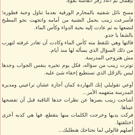
بإهمال ثم أعاد زفر أنفاسه بقوة.
مسح نائل شفتيه بالمحارم الورقية بعدما تناول وجبة فطوره؛
فأسرعت زينب بحمل الصَنية من أمامه واتجهت نحو المطبخ
لتضعها به ثم عادت إليه بحبة الدواء وكأس الماء.
بالشفا يا جدو.
قالتها وهي تلتقط منه كأس الماء وكادت أن تغادر غرفته لتهرب
من ذلك السؤال الذي يسأله لها منذ أيام.
مش هتروحي المدرسة.
توترت زينب من سؤاله، فكل يوم تخبره بنفس الجواب وجدها
ليس بالرَجُل الذي تستطيع إخفاء شئ عليه.
أوعي تقوليلي إنك النهاردة كمان أجازة عشان تراعيني ومديرة
المدرسة متفهمه الأمر...
أشاحت زينب بصرها عن نظرات جدها الثاقبة قبل أن تفضحها
عيناها.
فركت يديها وخرجت الكلمات منها بتقطع، فها هي كذبه أخرى
اختلقتها.
أصلهم قالولي لما نحتاجك هنطلبك...