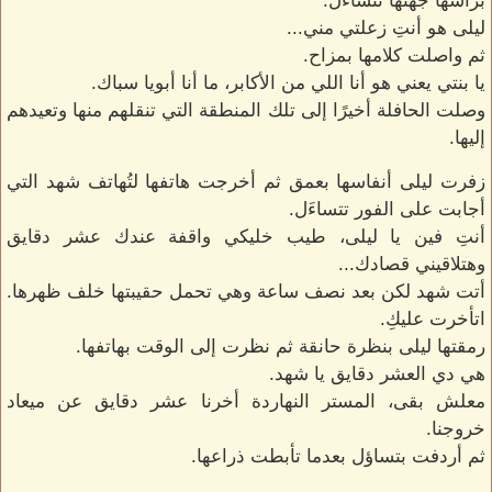
برأسها جهتها تتساءَل.
ليلى هو أنتِ زعلتي مني...
ثم واصلت كلامها بمزاح.
يا بنتي يعني هو أنا اللي من الأكابر، ما أنا أبويا سباك.
وصلت الحافلة أخيرًا إلى تلك المنطقة التي تنقلهم منها وتعيدهم
إليها.
زفرت ليلى أنفاسها بعمق ثم أخرجت هاتفها لتُهاتف شهد التي
أجابت على الفور تتساءَل.
أنتِ فين يا ليلى، طيب خليكي واقفة عندك عشر دقايق
وهتلاقيني قصادك...
أتت شهد لكن بعد نصف ساعة وهي تحمل حقيبتها خلف ظهرها.
اتأخرت عليكِ.
رمقتها ليلى بنظرة حانقة ثم نظرت إلى الوقت بهاتفها.
هي دي العشر دقايق يا شهد.
معلش بقى، المستر النهاردة أخرنا عشر دقايق عن ميعاد
خروجنا.
ثم أردفت بتساؤل بعدما تأبطت ذراعها.