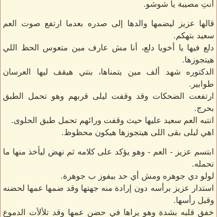
أنتِ مصيبة يا شوشو.
قالها عزيز ليضمها والدها إلى صدره بعدما ارتفع صوت العم
سعيد بتهكم.
دلع فيها يا أخويا دلع، أنا مش عارف مين متعوس الحظ اللي
هيتجوزها.
الدكتوره شهد ألف مين يتمناها، بنتي هيقف ليها العرسان
طوابير.
ارتفعت الضحكات وقد وقفت ليلى قربهم وهو تحمل الطبق
بحرج.
انتبه العم سعيد عليها حيث وقفت ورائهم تحمل طبق الحلوى.
اهي ليلى بقى اللى هيتجوزها هيكون محظوظ.
ابتسم عزيز - العم - وهو يؤكد على كلامه ثم نهض ليأخذ منها ما
تحمله.
لولو دي جوهره ومش أي حد بيفوز ب جوهرة.
استدار عزيز برأسه دون إرادة منه جهتها وقد ضمها عمها لحضنه
وقبل رأسها.
خفق قلبه بشدة وهو يراها في حضن عمها وقد تلألأت الدموع