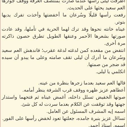
أطرقت ليلى رأسها عندما صارت بمنتصف الغرفة ووقف جوارها
العم سعيد يحثها على الحديث.
رفعت رأسها قليلًا وسُرعان ما أخفضتها وأخذت تفرك يديها
بتوتر.
عيناه خانته نحوها وقد ترك لهما الحرية في تأملها، وقد عادت
صورتها بشعرها الأحمر وعنقها الطويل تطرق حصون ذاكرته
مرة أخرى.
انتفض من مقعده كمن لدغته لدغة عقرب؛ فاندهش العم سعيد
وسُرعان ما أدرك أن ليلى تقف صامته وعلى ما يبدو أن سيده
قد ضجر من صمتها.
اتكلمي يا ليلى.
قالها العم سعيد بعدما زجرها بنظرة من عينه.
أعطاهم عزيز ظهره ووقف قرب الشرفة ينظر أمامه.
صوتها الخفيض تسلل داخله، أغمض عيناه ثم فتحهما واستدار
جهتها وقد توقفت عن الكلام بعدما سردت له كل شئ.
اسمه إيه المشرف المسئول عن العامل.
تساءَل عزيز بنبرة جامده، جعلتها تعود لخفض رأسها على الفور.
اسمه. أستاذ أحمد.