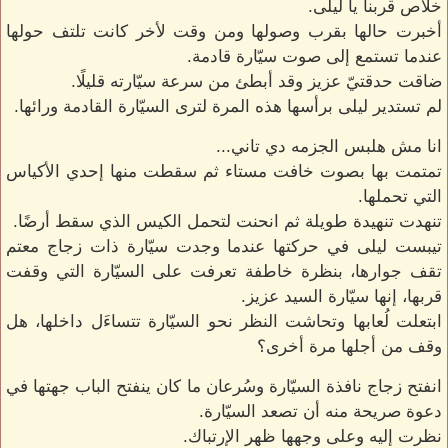
خلاص قربنا يا ليلى.
أخبرت حالها بقرب وصولها ومن وقت لأخر كانت تلتف حولها
عندما تستمع إلى صوت سيّارة قادمة.
ضاقت حدقتيّ عزيز وقد أبطئ من سرعة سيّارته قليلًا.
لم تستدير ليلى برأسها هذه المرة لترى السيّارة القادمة ورائها.
انا مش هلبس الجزمه دي تاني...
تمتمت بها بصوت خافت مستاء ثم سقطت منها إحدي الأكياس
التي تحملها.
تنهدت تنهيدة طويلة ثم انحنت لتحمل الكيس الذي سقط أرضًا.
تيبست ليلى في حركتها عندما وجدت سيّارة ذات زجاج معتم
تقف جوارها، بنظرة خاطفة تعرفت على السيّارة التي وقفت
قربها، إنها سيّارة السيد عزيز.
ابتعلت لُعابها وتحاشت النظر نحو السيّارة تتساءَل داخلها، هل
وقف من أجلها مرة أخرى؟
انفتح زجاج نافذة السيّارة وسُرعان ما كان ينفتح الباب جهتها في
دعوة صريحة منه أن تصعد السيّارة.
نظرت إليه وعلى وجهها ظهر الإرتباك.