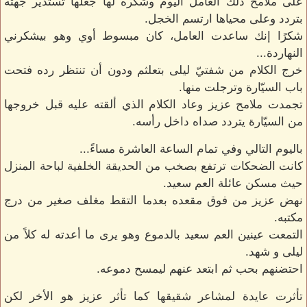
على ملامح ذلك العامل اليوم وشكره لها جعلها تستدير جهته
بتردد وعلى محياها ارتسم الخجل.
شكرًا إنك ساعدت العامل، كان مبسوط أوي وهو بيشكرني
النهاردة...
خرج الكلام من شفتيّ ليلى بتعلثم ودون أن تنتظر رده فتحت
باب السيّارة وترجلت منها.
تجمدت ملامح عزيز وعاد الكلام الذي ألقته عليه قبل خروجها
من السيّارة يتردد صداه داخل رأسه.
باليوم التالي وفي تمام الساعة العاشرة مساءً...
كانت الضحكات ترتفع بصخب من الحديقة الخلفية لباحة المنزل
حيث مسكن عائلة العم سعيد.
نهض عزيز من فوق مقعده بعدما التقط مغلف صغير من درج
مكتبه.
التمعت عينين العم سعيد بالدموع وهو يرى ما أعدته له كلاً من
ليلى و شهد.
احتضنهم بحب ثم ابتعد عنهم ليمسح دموعه.
تأثرت عايدة لمشاعر شقيقها كما تأثر عزيز هو الأخر لكن