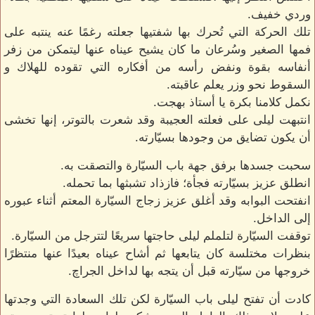
وردي خفيف.
تلك الحركة التي تُحرك بها شفتيها جعلته رغمًا عنه ينتبه على
فمها الصغير وسُرعان ما كان يشيح عيناه عنها ليتمكن من زفر
أنفاسه بقوة ونفض رأسه من أفكاره التي تقوده للهلاك و
السقوط نحو وزر يعلم عاقبته.
نكمل كلامنا بكرة يا أستاذ بهجت.
انتبهت ليلى على فعلته العجيبة وقد شعرت بالتوتر، إنها تخشى
أن يكون تضايق من وجودها بسيّارته.
سحبت جسدها برفق جهة باب السيّارة والتصقت به.
انطلق عزيز بسيّارته فجأة؛ فازذاد تشبثها بما تحمله.
انفتحت البوابه وقد أغلق عزيز زجاج السيّارة المعتم أثناء عبوره
إلى الداخل.
توقفت السيّارة لتلملم ليلى حاجتها سريعًا لتترجل من السيّارة.
بنظرات مختلسة كان يتابعها ثم أشاح عيناه بعيدًا عنها منتظرًا
خروجها من سيّارته قبل أن يتجه بها لداخل الجراچ.
كادت أن تفتح ليلى باب السيّارة لكن تلك السعادة التي وجدتها