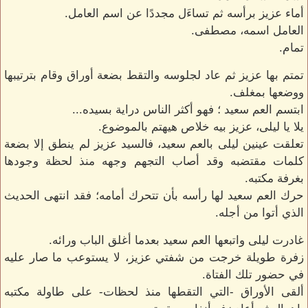
أماء عزيز برأسه ثم تساءَل مجددًا عن اسم العامل.
العامل اسمه، مصطفى.
تمام.
تمتم بها عزيز ثم عاد لجلوسه والتقط بضعة أوراق وقام بترتيبها
ووضعها بمغلف.
ابتسم العم سعيد ؛ فهو أكثر الناس دراية بسيده...
يلا يا ليلى، عزيز بيه خلاص هيهتم بالموضوع.
تعلقت عينين ليلى بالعم سعيد، فالسيد عزيز لم ينطق إلا بضعة
كلمات مقتضبه وقد أصاب التجهم وجهه منذ لحظة وجودها
بغرفة مكتبه.
حرك العم سعيد لها رأسه بأن تتحرك أمامه؛ فقد انتهى الحديث
الذي أتوا من أجله.
غادرت ليلى واتبعها العم سعيد بعدما أغلق الباب ورائه.
زفرة طويلة خرجت من شفتي عزيز، لا يستوعب ما صار عليه
في حضور تلك الفتاة.
ألقى الأوراق -التي التقطها منذ لحظات- على طاولة مكتبه