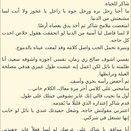
شاكر للحياة.
ما أحنا رِجل بره ورِجل جوه يا راجل يا عجوز ولا أنت لسا
مشبعتش من الدنيا.
امتعضت ملامح شاكر ثم أخذ يدق بعصاه أرضًا.
لا لسا فاضل ليا أمنية من الدنيا لو اتحققت هقول خلاص اخدت
كل حاجه.
وبنبرة تحمل الحب واصل كلامه وقد لمعت عيناه بالدموع.
نفسي اشوف صالح زي زمان، نفسي اجوزه واشوفه سعيد، أنا
ظلمته يا نائل لكن اعمل إيه عيشت طول عمري هدفي مصلحة
العيلة وترابطها.
ثم أخفض رأسه بخزي وآسف.
سامحني على كلامي أخر مرة معاك، الكلام خاني...
أول ما نجيب قالي إنك عايز تشوفني جيتلك على طول.
قدم شاكر إعتذاره الذي قليلًا ما يُقدمه.
اعتبرني مقولتش حاجه، وشغل حفيدتك عندي يا نائل لو حابب
إنها تشتغل في شركتي.
أنا موافق يا شاكر على عرضك لو لسا فعلاً عايز حفيدتي