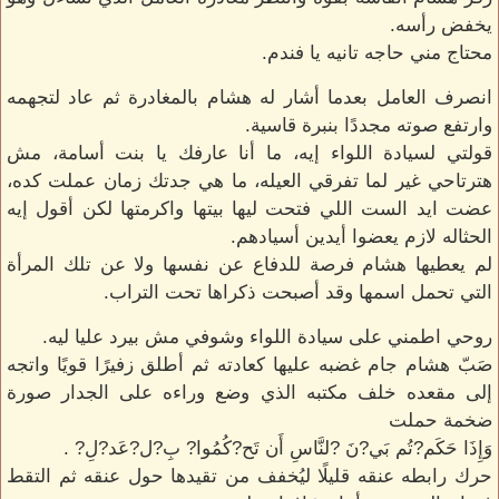
يخفض رأسه.
محتاج مني حاجه تانيه يا فندم.
انصرف العامل بعدما أشار له هشام بالمغادرة ثم عاد لتجهمه
وارتفع صوته مجددًا بنبرة قاسية.
قولتي لسيادة اللواء إيه، ما أنا عارفك يا بنت أسامة، مش
هترتاحي غير لما تفرقي العيله، ما هي جدتك زمان عملت كده،
عضت ايد الست اللي فتحت ليها بيتها واكرمتها لكن أقول إيه
الحثاله لازم يعضوا أيدين أسيادهم.
لم يعطيها هشام فرصة للدفاع عن نفسها ولا عن تلك المرأة
التي تحمل اسمها وقد أصبحت ذكراها تحت التراب.
روحي اطمني على سيادة اللواء وشوفي مش بيرد عليا ليه.
صَبّ هشام جام غضبه عليها كعادته ثم أطلق زفيرًا قويًا واتجه
إلى مقعده خلف مكتبه الذي وضع وراءه على الجدار صورة
ضخمة حملت
وَإِذَا حَكَم?تُم بَي?نَ ?لنَّاسِ أَن تَح?كُمُوا? بِ?ل?عَد?لِ? .
حرك رابطه عنقه قليلًا ليُخفف من تقيدها حول عنقه ثم التقط