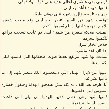
قوليلي بقى هنشتري لخالي هدية على ذوقك ولا ذوقي.
قالتها شهد ؛ فأتاها رد ليلى.
ودي محتاجه سؤال يا شهد، على ذوقي طبعًا.
توقفت شهد عن السير لتنظر نحو ليلى وقد مطت شفتيها
للأمام، فهذه عادتها إذا لم يُعجبها الكلام.
انفلتت ضحكة صغيرة من شفتيّ ليلى ثم عادت تسحب ذراعها
ليُكمِلوا سيرهم.
خلاص نختار سوا.
إذا كان كده ماشي.
تمتمت بها شهد لترتفع بعدها صوت ضحكاتها التي كممتها ليلى
بكف يدها.
انتهوا من شِراء الهدايا التي سيقدموها غدًا، لتنظر شهد إلى ما
قاموا بشرائه.
أنا عارفه بعد اللف ده كله مش هتعجبوا الهدايا وهيقول خسارة
الفلوس اللي دفعتوها.
قالتها شهد وهي تعطي حقيبة الهدايا إلى ليلى التي داعبت
شفتيها ابتسامة خفيفة.
هو بيقول كده لكن من جواه بيكون فرحان يا شهد.