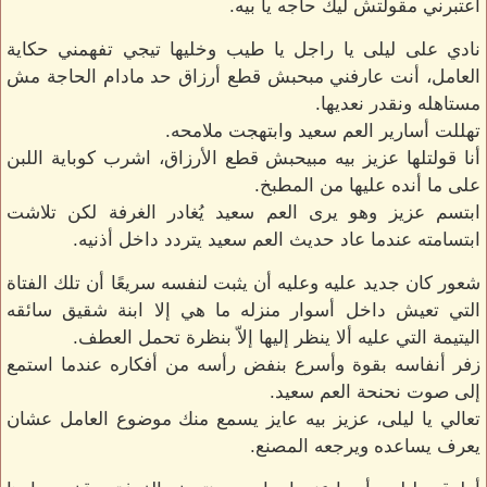
اعتبرني مقولتش ليك حاجه يا بيه.
نادي على ليلى يا راجل يا طيب وخليها تيجي تفهمني حكاية
العامل، أنت عارفني مبحبش قطع أرزاق حد مادام الحاجة مش
مستاهله ونقدر نعديها.
تهللت أسارير العم سعيد وابتهجت ملامحه.
أنا قولتلها عزيز بيه مبيحبش قطع الأرزاق، اشرب كوباية اللبن
على ما أنده عليها من المطبخ.
ابتسم عزيز وهو يرى العم سعيد يُغادر الغرفة لكن تلاشت
ابتسامته عندما عاد حديث العم سعيد يتردد داخل أذنيه.
شعور كان جديد عليه وعليه أن يثبت لنفسه سريعًا أن تلك الفتاة
التي تعيش داخل أسوار منزله ما هي إلا ابنة شقيق سائقه
اليتيمة التي عليه ألا ينظر إليها إلاّ بنظرة تحمل العطف.
زفر أنفاسه بقوة وأسرع بنفض رأسه من أفكاره عندما استمع
إلى صوت نحنحة العم سعيد.
تعالي يا ليلى، عزيز بيه عايز يسمع منك موضوع العامل عشان
يعرف يساعده ويرجعه المصنع.