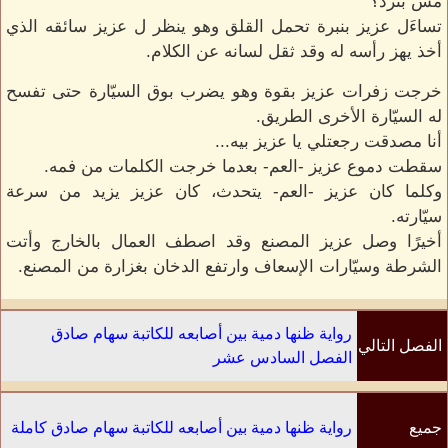
مش بترد؟
تساءَل عزيز بنبرة تحمل القلق وهو ينظر ل عزيز سائقه الذي
أخذ يهز رأسه له وقد ثقل لسانه عن الكلام.
خرجت زفرات عزيز بقوة وهو يضرب بوق السيّارة حتى تفسح
له السيّارة الأخرى الطريق.
أنا مصدقت رجعتلي يا عزيز بيه...
سقطت دموع عزيز -العم- بعدما خرجت الكلمات من فمه.
وكلما كان عزيز -العم- يتحدث، كان عزيز يزيد من سرعة
سيّارته.
أخيرًا وصل عزيز المصنع وقد اصطف العمال بالخارج وأتت
الشرطة وسيّارات الإسعاف وارتفع الدخان بغزارة من المصنع.
رواية ظنها دمية بين أصابعه للكاتبة سهام صادق
الفصل التالي
الفصل السادس عشر
جميع
رواية ظنها دمية بين أصابعه للكاتبة سهام صادق كاملة