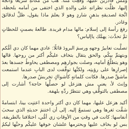
ومش قادرين عليها، وقعِت منِّنا. هبَّ من مكانهِ سريعًا واتَّجهَ
إليها، ظلَّت نظراتهِ على والدهِ الذي اختفى من أمامه بلحظة،
اتَّجهَ لصديقهِ بذهنٍ شاردٍ وهو لا يعلمَ ماذا يقول، ظلَّ لدقائقَ
وغادر.
رفعَ رأسهُ إلى إسلام: مالها مدام فريدة. طالعهُ بصمتٍ للحظاتٍ
ثمَّ تحدَّث: يهمَّك ياإلياس؟
تصلَّبت تعابيرُ وجههِ ورسمَ البرودَ قائلًا: عادي مهما كان دي أمُّكم
وبتهتمِّ بيكُم، والحق يتقال بتخاف عليكُم أكتر من روحها. قالها
وهو يتطلَّعُ أمامِه، وصلت بجوارهِم ومصطفى يحاوطُ جسدها بعدَ
إصرارِها على رؤيتِه، ولكنَّها توقَّفت لدى البابِ عندما استمعت
ماشقَّ صدرها. فكانت كلماتهٍ كأشواكٍ تخربشُ صدرها.
وإنتَ لأ، يعني مش هتزعل لو حصلَّها حاجة؟ أشارت إلى
مصطفى بالتوقُّفِ وهي تنتظرُ ردِّهِ بلهفة.
أكيد هزعل عليها، مهما كان دي أكتر واحدة اعتنِت بينا، ابتسامةً
شقَّت ثغرها وهي تستمعُ إليه. إلى أن اختتمَ حديثهِ الذي سحبَ
أنفاسها: كانت في وقتِ من الأوقاتِ زي أمُّي، اختلافنا بالطريقة،
بس لو بخاف عليها وبحترمها علشان خوفها عليكُم وحبَّها ليكمُ