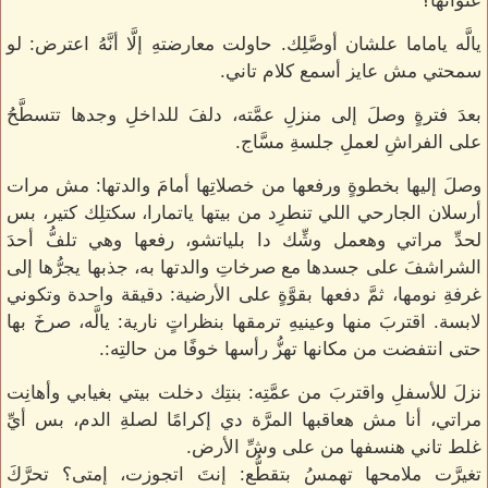
عنوانها؟
يالَّه ياماما علشان أوصَّلِك. حاولت معارضتهِ إلَّا أنَّهُ اعترض: لو
سمحتي مش عايز أسمع كلام تاني.
بعدَ فترةٍ وصلَ إلى منزلِ عمَّته، دلفَ للداخلِ وجدها تتسطَّحُ
على الفراشِ لعملِ جلسةِ مسَّاج.
وصلَ إليها بخطوةٍ ورفعها من خصلاتِها أمامَ والدتها: مش مرات
أرسلان الجارحي اللي تنطرِد من بيتها ياتمارا، سكتلِك كتير، بس
لحدِّ مراتي وهعمل وشِّك دا بلياتشو، رفعها وهي تلفُّ أحدَ
الشراشفَ على جسدها مع صرخاتِ والدتها به، جذبها يجرُّها إلى
غرفةِ نومها، ثمَّ دفعها بقوَّةٍ على الأرضية: دقيقة واحدة وتكوني
لابسة. اقتربَ منها وعينيهِ ترمقها بنظراتٍ نارية: يالَّه، صرخَ بها
حتى انتفضت من مكانها تهزُّ رأسها خوفًا من حالتِه:.
نزلَ للأسفلِ واقتربَ من عمَّتِه: بنتِك دخلت بيتي بغيابي وأهانِت
مراتي، أنا مش هعاقبها المرَّة دي إكرامًا لصلةِ الدم، بس أيِّ
غلط تاني هنسفها من على وشِّ الأرض.
تغيرَّت ملامحها تهمسُ بتقطُّع: إنتَ اتجوزت، إمتى؟ تحرَّكَ