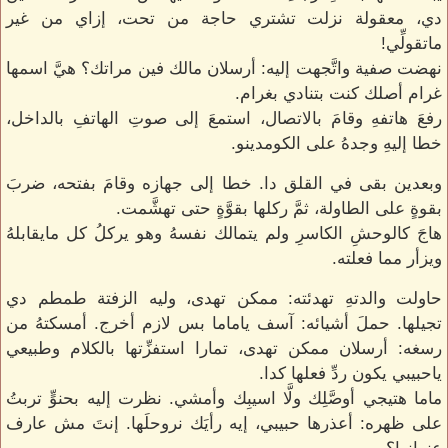
دي، معقولة نزلت تشتري حاجة من تحت، إزاي من غير
ماتقولِّي!
نهضت صفية واتَّجهت إليه: أرسلان مالك فين مراتك؟ هيَّ اسمها
غرام أصلك كنت بتنادي بغرام.
رفعَ هاتفهِ وقامَ بالاتصال، استمعَ إلى صوتِ الهاتفِ بالداخل،
خطا إليهِ وجدهُ على الكومدينو.
وبعدين بقى في القلق دا. خطا إلى جهازه وقامَ بفتحه، ضربَ
بقوةٍ على الطاولة، ثمَّ ركلها بقوَّةٍ حتى تهشَّمت.
هاجَ كالوحشِ الكاسرِ ولم يتمالك نفسهُ وهو يركلُ كل مايقابلهُ
ويزأر مما فعلته.
حاولت والدتهِ تهدئته: ممكن تهدى، وليه الزفتة طمطم دي
تجيلها. حملَ أشيائه: آسف ياماما بس لازم أخرج. أمسكتهُ من
رسغه: أرسلان ممكن تهدى، تمارا استفزِّتها بالكلام وطبيعي
ياحبيبي يكون ردِّ فعلها كدا.
ماما هتيجي أوصَّلِك ولَّا اسيبِك وأمشي. نظرت إليه بحنوٍّ تربتُ
على ظهره: أعذرها حبيبي، إيه رأيَك نروحلَها. إنتَ مش عارف