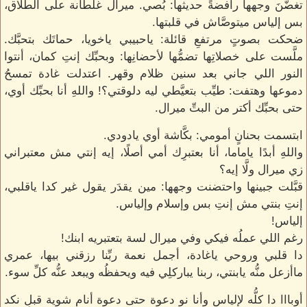
تغضَّنَ وجهها رافضةً حديثها: بُصي. ميرال غلطانة على الطلاق،
بس إلياس ميتوصَّاش في قلبتها.
ضحكت بصوتٍ مرتفعِ قائلة: ياحبيبي ياخويا، حماتَك بتحبَّك.
ملَّست على خصلاتِها تضمُّها لأحضانِها: وبحبِّك إنتِ كمان، أنتوا
النور اللي جاني بعد سنين ظلام وقهر. اعتدلت غادة تمسحُ
دموعها وهتفت: طيِّب بتعيَّطي ليه دلوقتي؟! واللهِ أنا بحبِّك أوي،
حتى بحبِّك أكتر من البتِّ ميرال.
ابتسمت بحنانٍ أمومي: بكَّاشة أوي يادودي.
واللهِ أبدًا ياماما، أنا بعتبرِك أمي أصلًا، إيه إنتي مش معتبراني
زي ميرال ولَّا إيه؟
قبَّلت جبينها واحتضنت وجهها: مين يقدَر يقول غير كدا ياقلبي،
إنتِ بنتي مش إنتِ بس وإسلام وإلياس.
إلياس!
رغم اللي عملُه فيكي وفي ميرال لسة بتعتبريه ابنك!
دا قلبي وروحي ياغادة، أجمل نعمة ربِّنا رزقني بيها، عمري
ماأزعل منُّه يابنتي، ربنا يباركلِي فيه ويحفظُه ويبعد عنُّه كلِّ سوء.
أوبااا دا كلُّه لإلياس وأنا نو دعوة حتى دعوة أنام شوية قبلِ نكد