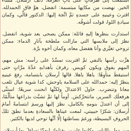
استمعت إلى طرقاتٍ على بابِ الغرفة، دلفَ أرسلان: مساء
الخير. نهضت من مكانِها مبتسمة: اتفضل، هوَّ فاق الحمدلله.
اقتربَ وعينيهِ على جسدهِ ثمَّ اتَّجهَ إليها: الدكتور قالِّي، وكمان
سيادةِ اللوا، قولت أشوفُه.
استدارت بنظرِها إليهِ قائلة: ممكن يصحى بعد شوية، اتفضل.
نظرَ إلى ملابسها التي مازالت ملطخة بآثارِ الدماء: ممكن
تروحي تغيَّري وأنا هفضل معاه، وكمان أخوه برَّة.
هزَّت رأسها بالنفي ثمَّ اقتربت تمسِّدُ على رأسه: مش مهم،
المهم يفوق ويكون كويس. رفرفَ بأهدابهِ عدَّةَ مرَّاتٍ حتى
استيقظَ متأوِهًا: ياهلا ياهلا. قالها أرسلان بابتسامة، رفعَ عينيهِ
ينظرُ إليه: حمدالله على السلامة ياوحش، كدا شوية عيال تلعب
معانا وتنضرِب. حاولَ الاعتدالَ ولكنَّها انحنت سريعًا: استنَّى
هرفعلَك السرير، ماتتحرَّكش. أومأَ لها ثمَّ تشبَّث بذراعها متألِّمًا،
إلى أن اعتدلَ بنومهِ بالكامل، نظرَ إليها ورسمَ ابتسامةً أمامَ
أرسلان: شكرًا حبيبتي، لمعت عيناها بالسعادةِ بعدما نطقَ تلكَ
الحروفِ البسيطة، ورغمَ بساطتها إلَّا أنَّها توحي لديها بالكثير.
مين دول ياإلياس وكانوا عايزين يقتلوك ليه؟! تساءلَ بها أرسلان.