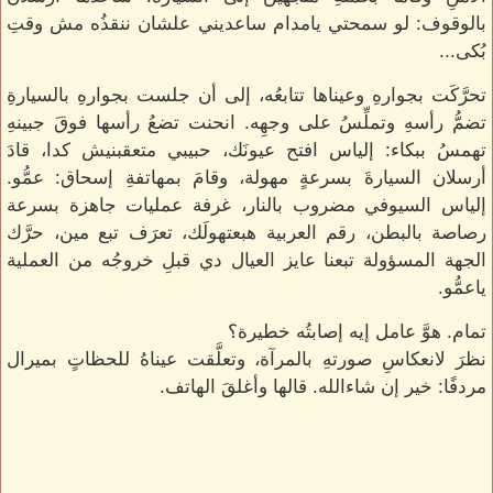
بالوقوف: لو سمحتي يامدام ساعديني علشان ننقذُه مش وقتِ
بُكى...
تحرَّكَت بجوارهِ وعيناها تتابعُه، إلى أن جلست بجوارهِ بالسيارةِ
تضمُّ رأسهِ وتملِّسُ على وجهِه. انحنت تضعُ رأسها فوقَ جبينهِ
تهمسُ ببكاء: إلياس افتح عيونَك، حبيبي متعقبنيش كدا، قادَ
أرسلان السيارةَ بسرعةٍ مهولة، وقامَ بمهاتفةِ إسحاق: عمُّو.
إلياس السيوفي مضروب بالنار، غرفة عمليات جاهزة بسرعة
رصاصة بالبطن، رقم العربية هبعتهولَك، تعرَف تبع مين، حرَّك
الجهة المسؤولة تبعنا عايز العيال دي قبلِ خروجُه من العملية
ياعمُّو.
تمام. هوَّ عامل إيه إصابتُه خطيرة؟
نظرَ لانعكاسِ صورتهِ بالمرآة، وتعلَّقت عيناهُ للحظاتٍ بميرال
مردفًا: خير إن شاءالله. قالها وأغلقَ الهاتف.