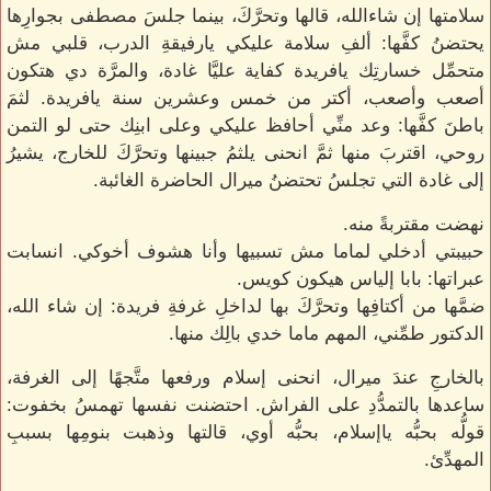
سلامتها إن شاءالله، قالها وتحرَّكَ، بينما جلسَ مصطفى بجوارِها
يحتضنُ كفَّها: ألفِ سلامة عليكي يارفيقةِ الدرب، قلبي مش
متحمِّل خسارتِك يافريدة كفاية عليَّا غادة، والمرَّة دي هتكون
أصعب وأصعب، أكتر من خمس وعشرين سنة يافريدة. لثمَ
باطنَ كفَّها: وعد منِّي أحافظ عليكي وعلى ابنِك حتى لو التمن
روحي، اقتربَ منها ثمَّ انحنى يلثمُ جبينها وتحرَّكَ للخارج، يشيرُ
إلى غادة التي تجلسُ تحتضنُ ميرال الحاضرة الغائبة.
نهضت مقتربةً منه.
حبيبتي أدخلي لماما مش تسبيها وأنا هشوف أخوكي. انسابت
عبراتها: بابا إلياس هيكون كويس.
ضمَّها من أكتافِها وتحرَّكَ بها لداخلِ غرفةِ فريدة: إن شاء الله،
الدكتور طمِّني، المهم ماما خدي بالِك منها.
بالخارجِ عندَ ميرال، انحنى إسلام ورفعها متَّجهًا إلى الغرفة،
ساعدها بالتمدُّدِ على الفراش. احتضنت نفسها تهمسُ بخفوت:
قولُّه بحبُّه ياإسلام، بحبُّه أوي، قالتها وذهبت بنومِها بسببِ
المهدِّئ.