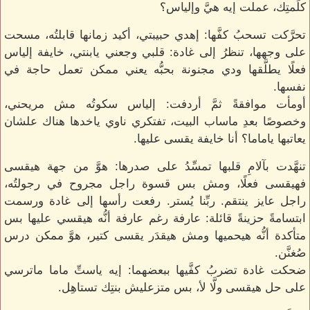
كلِّمتِك، عملت إيه هيَّ وإلياس؟
تحرَّكت تسحبُ كفَّها: إهدي حبيبتي، أكيد زمانها قابلتُه، مسحت
على وجهها، تنظرُ إلى غادة: قلبي وجعني يابنتي، خايفة إلياس
فعلًا يطلَّقها ودي مجنونة بحبُّه يعني ممكن تعمل حاجة في
نفسها.
أومأت موافقةً ثمَّ أردفت: إلياس سكوتُه مش مريحني،
وخصوصًا بعدِ ماساب البيت، تفتكري ناوي ياخدها هناك علشان
يعاتبها ياماما؟ أنا خايفة يقسى عليها.
تنهَّدت بآلامِ قلبها تمسِّدُ على صدرها: هوَّ من جهة هيقسى
فهيقسى فعلًا، ومش بس قسوة راجل مجروح في رجولتُه،
راجل عايز ينتقم. ربِّنا يُستر. رفعت رأسها إلى غادة ورسمت
ابتسامةً حزينةً قائلة: عارفة رغم عارفة أنُّه هيقسي عليها بس
متأكدة أنُّه هيحميها ومش هيقدَر يقسى كتير، هوَّ ممكن درس
صُغنَّن.
ضحكت غادة تضربُ كفَّيها ببعضهما: إيه ياستِّ ماما ماترسي
على حل هيقسى ولَّا لأ، بس متزعليش بنتِك تستاهِل.