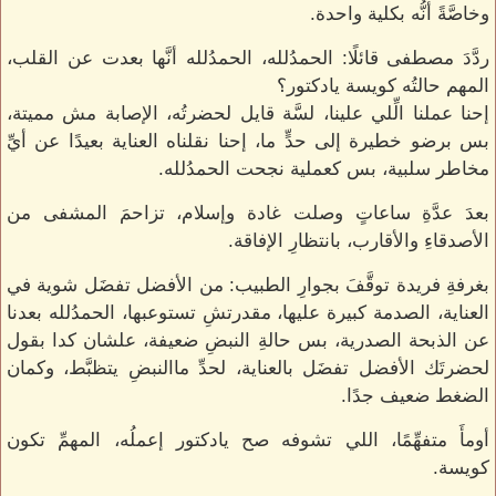
وخاصَّةً أنُّه بكلية واحدة.
ردَّدَ مصطفى قائلًا: الحمدُلله، الحمدُلله أنَّها بعدت عن القلب،
المهم حالتُه كويسة يادكتور؟
إحنا عملنا الِّلي علينا، لسَّة قايل لحضرتُه، الإصابة مش مميتة،
بس برضو خطيرة إلى حدٍّ ما، إحنا نقلناه العناية بعيدًا عن أيِّ
مخاطر سلبية، بس كعملية نجحت الحمدُلله.
بعدَ عدَّةِ ساعاتٍ وصلت غادة وإسلام، تزاحمَ المشفى من
الأصدقاءِ والأقارب، بانتظارِ الإفاقة.
بغرفةِ فريدة توقَّفَ بجوارِ الطبيب: من الأفضل تفضَل شوية في
العناية، الصدمة كبيرة عليها، مقدرتشِ تستوعبها، الحمدُلله بعدنا
عن الذبحة الصدرية، بس حالةِ النبضِ ضعيفة، علشان كدا بقول
لحضرتَك الأفضل تفضَل بالعناية، لحدِّ ماالنبضِ يتظبَّط، وكمان
الضغط ضعيف جدًا.
أومأَ متفهِّمًا، اللي تشوفه صح يادكتور إعملُه، المهمِّ تكون
كويسة.