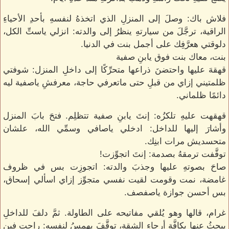
فلاش باك: وصلَ إلى المنزلِ الذي اتخذهُ لنفسهِ بأحدِ الأحياءِ
الراقية، ترجَّلَ من سيارتهِ ينظرُ إلى والدته: انزلي ياستِّ الكل،
دلوقتي هعرَّفِك على أجمل بنت في الدنيا.
بنت، معاك بنت فوق يابنِ صفية
قهقهَ عليها واحتضنَ ذراعها متحرِّكًا إلى داخلِ المنزل: شوفتي
ظلمتيني إزاي من قبلِ حتى ماتعرفي حاجة، معرفشِ ياصفية ليه
دائمًا ظلماني.
قهقهت عليهِ تلكزُه: إنتَ يابنِ صفية تتظلِم. فتحَ بابَ المنزل
وأشارَ إليها للداخل: ادخلي ياصافي وسمِّي الله، علشان
متحسديش مرات ابنِك.
توقَّفت ترمقهُ بصدمة: إنتَ اتجوِّزت!
صاحَ بصوتهِ عليها وجذبَ والدته: اتجوزِت بس في ظروف
غامضة، نمت وقومت لقيت نفسي متجوِّز إزاي اسألي إسحاق،
بس أحسن جوازة ياصفصف.
غرام، قالها وهو يُلقي مفاتيحه على الطاولة. ثمَّ دلفَ للداخلِ
يبحثُ عنها بكافَّةِ أرجاءِ الشقة، توقَّفَ يهمسُ لنفسه: راحت فين