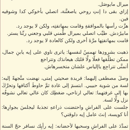
ميرال مايوصَل.
إزاي بقى دا إنتِ روحي ياصغنَّنة، اتصلي بأخوكي كدا وشوفيه
فين.
هزَّت رأسها بالموافقةِ وقامت بمهاتفتِه، ولكن لا يوجد رد.
مابيرُدش. طيِّب اتصلي بميرال طَّمني قلبي وجعني ربِّنا يستر.
قامت بمهاتفتِها مرَّةَ أخرى ولكن كالعادة لا يوجد رد.
ذهبت بشرودِها تهمسُ لنفسها: ياترى ناوي على إيه يابنِ جمال،
ممكن تطلَّقها فعلًا ولَّا قلبَك هيعاندَك وتتراجع
أتمنَّى تتراجِع ياإلياس علشان متخسرهاش.
وصلَ مصطفى إليهما: فريدة صحيتي إمتى، نهضت متَّجهةً إليه:
لسة من شوية حبيبي. ابتسمَ إلى غادة ثمَّ حاوطَ أكتافها وتحرَّكَ
بها إلى غرفتهما: تعالي ارتاحي، ضغطِك كان عالي تعالي نشوفُه
نزل ولَّا لسة.
جلست على الفراشِ واحتضنت ذراعهِ تجذبهُ ليجلسَ بجوارِها:
أنا كويسة، إنتَ عامل إيه دلوقتي؟
تمدَّدَ على الفراشِ وسحبها لأحضانه: إيه رأيِك نسافر حجّ السنة