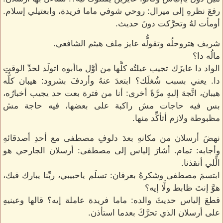
رفعَ نظرهِ إلى ميرال: روحي شوفي ماما فريدة، وابعتيلي إسلام.
أومأت لهُ وتحرَّكت دونَ حديث.
شريف هتروحلُه وتقولُّه عايز ملف هيثم الشافعي.
مالُه دا؟
الواد دا عايزَك تجيب عيلتُه كلَّها من أوَّل ماأبوه اتولَد لحدِّ الوقتِ
دا. يعني بسبب شُغلَك؟ ابتعدَ عنهُ وأردفَ بشرود: هيبان كلُّه
هيبان، اتَّجهَ إليهِ مرَّةً أخرى: أنا من فترة بعت حد يجيب أخبارُه،
بس فيه حاجات مش راكبة على بعضها، فيه حاجة مش
مظبوطة ولازم أتأكِّد منها.
نهضَ أرسلان من مكانهِ بعدَ دلوفِ مصطفى مع أحدِ أصدقائهِ
وأجابه: تمام. أشارَ إلياس إلى مصطفى: أرسلان الجارحي هو
الِّلي أنقذنا.
ابتسمَ مصطفى وشكرهُ بعرفان: تسلَم ياحبيبي، ربِّنا يبارك فيك،
هوَّ إنتَ ظابط ولَّا إيه؟
قطعَ إلياس حديثَ والده: ماما فريدة عاملة إيه؟ قالها وعينيهِ
على أرسلان الذي تحرَّكَ بعدما استأذن.