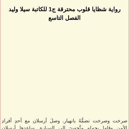
رواية شظايا قلوب محترقة ج1 للكاتبة سيلا وليد
الفصل التاسع
صرخت وصرخت تضمُّهُ بانهيار. وصلَ أرسلان مع أحدِ أفرادِ
الأمنِ وقاما بحملهِ متَّجهينَ إلى السيارة. ساعدها أرسلان