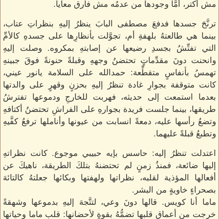
مش أكتر، أمَّا وجودها من عدمُه مش فارق معايا.
ترنَّحَ جسدها فدفعَ مصطفى البابَ ينظرُ إليهِ بنظراتِ عتاب،
بينما هي طالعتهُ بلهفةِ أم، تجوَّلت بأنظارِها على جسدهِ كالأمِّ
التي تفتِّشُ بجسدِ رضيعها عن إصابتهِ بمكروه. وصلت إليهِ
وانحنت دونَ مقدِّماتٍ تحتضنُ وجههِ وقبلةً حنونةً فوقَ جبينهِ
تهمسُ بأنفاسٍ متقطِّعة: حمدالله على السلامة يانور عيني،
كانت متوقفة بجوارِ غادة تنظرُ إليهِ بحزنٍ وقهرٍ على والدتها
بعدما استمعت إلى حديثه، فهربت للخارجِ ودموعها تفترشُ
طريقها، بينما جلست فريدة بجوارهِ على الفراشِ تحتضنُ أكتافهِ
وتضعُ رأسها عليه، دمعةً انسابت من عيونها وأناملها ترفعُ كفَّيهِ
وتطبعُ قبلةً عليهما.
اعتدلت تنظرُ إليه: حاسس بإيه حبيبي موجوع. كانت نظراتهِ
إليها ضائعة، فمنذُ زمنٍ لم تحتضنهُ بتلكَ الطريقة، ناهيكَ عن
أفعالها المؤذية لقلبه، نظراتها ولهفتها وبكائها جعلتهُ كالتائهَ
بصحراءٍ خاويةٍ من البشر.
ماما أنا كويس. قالها دونَ وعي، لتتَّجهَ إليهِ بدموعها وشهقةً
خرجت من أعماقِ قلبها تضمُّهُ بقوةٍ لأحضانها: قلب ماما وحياتها