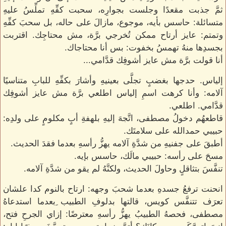
ثمَّ جذبت مقعدًا وجلست بجوارِه، سحبت كفِّهِ تملِّسُ عليهِ
متسائلة: حاسس بأيه، موجوع، مازالَ على حاله، بل سحبَ كفِّهِ
وتمتم: عايز أرتاح ممكن تُخرجي برَّة، مش محتاجِك. اقتربت
بجسدِها منهُ تهمسُ بخفوت: بس أنا محتاجاك.
أنا قولت برَّة مش عايز أشوفِك قدَّامي...
إلياس. حدجها بغضبٍ تجلَّى بعينيهِ وأشارَ بكفِّهِ للبابِ متناسيًا
آلامه: وأنا كرهت اسمِ إلياس اطلعي برَّة مش عايز أشوفِك
قدَّامي. اطلعي.
قاطعهُم دخولُ مصطفى، اتَّجهَ إليهِ بلهفةِ أبٍ مكلومٍ على ولدِه:
حبيبي حمدالله على سلامتَك.
أطبقَ على جفنيهِ من شدَّةِ آلامه يهزُّ رأسهِ بعدما فقدَ الحديث.
مسحَ على رأسه: حبيبي مالَك، حاسس بإيه.
تنفَّسَ بتثاقلٍ وحاولَ الحديث، ولكنَّهُ لم يقو من شدَّةِ آلامه.
انحنت ترفعُ جسدهِ بعدما شحبَ وجهه: ارتاح بالنوم كدا علشان
تعرَف تتنفَّس كويس، قالتها بدلوفِ الطبيب ِبعدما استدعاهُ
مصطفى، فحصهُ الطبيبُ يهزُّ رأسهِ معترضًا: إزاي الجرحِ فتح،