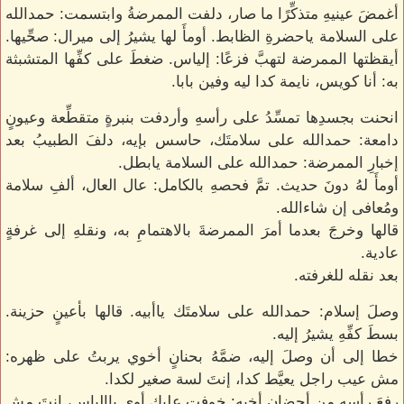
أغمضَ عينيهِ متذكِّرًا ما صار، دلفت الممرضةُ وابتسمت: حمدالله
على السلامة ياحضرةِ الظابط. أومأَ لها يشيرُ إلى ميرال: صحِّيها.
أيقظتها الممرضة لتهبَّ فزعًا: إلياس. ضغطَ على كفِّها المتشبثة
به: أنا كويس، نايمة كدا ليه وفين بابا.
انحنت بجسدِها تمسِّدُ على رأسهِ وأردفت بنبرةٍ متقطِّعة وعيونٍ
دامعة: حمدالله على سلامتَك، حاسس بإيه، دلفَ الطبيبُ بعد
إخبارِ الممرضة: حمدالله على السلامة يابطل.
أومأَ لهُ دونَ حديث. تمَّ فحصهِ بالكامل: عال العال، ألفِ سلامة
ومُعافى إن شاءالله.
قالها وخرجَ بعدما أمرَ الممرضةَ بالاهتمامِ به، ونقلهِ إلى غرفةٍ
عادية.
بعد نقله للغرفته.
وصلَ إسلام: حمدالله على سلامتَك ياأبيه. قالها بأعينٍ حزينة.
بسطَ كفِّهِ يشيرُ إليه.
خطا إلى أن وصلَ إليه، ضمَّهُ بحنانٍ أخوي يربتُ على ظهره:
مش عيب راجل يعيَّط كدا، إنتَ لسة صغير لكدا.
رفعَ رأسهِ من أحضانِ أخيه: خوفت عليك أوي ياإلياس، إنتَ مش