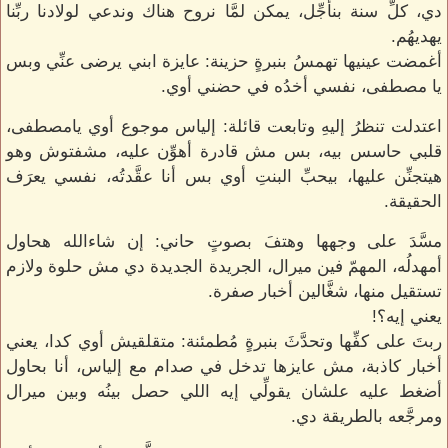
دي، كلِّ سنة بنأجِّل، يمكن لمَّا نروح هناك وندعي لولادنا ربِّنا
يهديهُم.
أغمضت عينيها تهمسُ بنبرةٍ حزينة: عايزة ابني يرضى عنِّي وبس
يا مصطفى، نفسي أخدُه في حضني أوي.
اعتدلت تنظرُ إليهِ وتابعت قائلة: إلياس موجوع أوي يامصطفى،
قلبي حاسس بيه، بس مش قادرة أهوِّن عليه، مشفتوش وهو
هيتجنِّن عليها، بيحبِّ البنتِ أوي بس أنا عقَّدتُه، نفسي يعرَف
الحقيقة.
مسَّدَ على وجهها وهتفَ بصوتٍ حاني: إن شاءالله هحاول
أمهدلُه، المهمّ فين ميرال، الجريدة الجديدة دي مش حلوة ولازم
تستقيل منها، شغَّالين أخبار صفرة.
يعني إيه؟!
ربتَ على كفِّها وتحدَّثَ بنبرةٍ مُطمئنة: متقلقيش أوي كدا، يعني
أخبار كاذبة، مش عايزها تدخل في صدام مع إلياس، أنا بحاول
أضغط عليه علشان يقولِّي إيه اللي حصل بينُه وبين ميرال
ومرجَّعه بالطريقة دي.