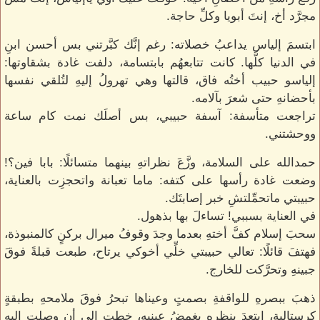
مجرَّد أخ، إنتَ أبويا وكلِّ حاجة.
ابتسمَ إلياس يداعبُ خصلاته: رغم إنَّك كبَّرتني بس أحسن ابنِ
في الدنيا كلَّها. كانت تتابعهُم بابتسامة، دلفت غادة بشقاوتها:
إلياسو حبيب أختُه فاق، قالتها وهي تهرولُ إليهِ لتُلقي نفسها
بأحضانهِ حتى شعرَ بآلامه.
تراجعت متأسفة: آسفة حبيبي، بس أصلَك نمت كام ساعة
ووحشتني.
حمدالله على السلامة، وزَّعَ نظراتهِ بينهما متسائلًا: بابا فين؟!
وضعت غادة رأسها على كتفه: ماما تعبانة واتحجزِت بالعناية،
حبيبتي ماتحمِّلتشِ خبر إصابتَك.
في العناية بسببي! تساءلَ بها بذهول.
سحبَ إسلام كفَّ أختهِ بعدما وجدَ وقوفُ ميرال بركنٍ كالمنبوذة،
فهتفَ قائلًا: تعالي حبيبتي خلِّي أخوكي يرتاح، طبعت قبلةً فوقَ
جبينهِ وتحرَّكت للخارج.
ذهبَ ببصرهِ للواقفةِ بصمتٍ وعيناها تبحرُ فوقَ ملامحهِ بطبقةٍ
كرستالية، ابتعدَ بنظرهِ يغمضُ عينيه، خطت إلى أن وصلت إليهِ