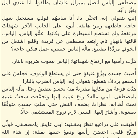
مصطفى إلياس اتصل بميرال علشان يطَّلقوا، أنا عندي أمل
يغيَّر رأيُه.
إنتِ بتقولي إيه، اتجنِّن دا، أنا سايبهُم قولتِ مستحيل يعمِل
حاجة. قاطعهم رنينَ هاتفه: أيوة. على الجانبِ الآخر: شهقاتٌ
مرتفعةٌ ولم تستطع السيطرة على بكائِها، عمُّو إلياس، إلياس.
قالتها بانهيارٍ تام. ابتعدَ مصطفى عن فريدة وقلبهِ اشتعلَ من
الخوفِ مردِّدًا بتقطُّع: مالُه إلياس حبيبتي، عمل فيكي حاجة؟
هزَّت رأسها مع ارتفاعِ شهقاتها: إلياس بيموت ضربوه بالنار.
أُصيبَ جسدهِ بهزَّةٍ عنيفةٍ حتى لم يستطعَ الوقوف، فجلسَ على
المقعدِ يردفُ بتقطُّع: بتقولي إيه، إلياس انضرب بالنار!
هبَّت فزعةً من مكانِها مقتربةً منهُ بجسدٍ ينتفضُ رعبًا: مالُه إلياس
يامصطفى. ابني ماله؟ رفعَ عينيهِ إليها وتجمَّعت سحبُ عينيهِ
تحتَ أهدابه، نظراتٌ بضعفِ النبضِ حتى صلبَ جسدهِ متوقِّفًا
بصعوبة، وأشارَ إليها: البسي لازم نروح المستشفى حالًا.
أطبقت على ذراعيهِ تنظرُ بمقلتيه: ابني عايش يامصطفى، قولِّي
وريَّح قلبي. احتضنَ رأسها ودمغَ جبينها بقبلة: إن شاء الله