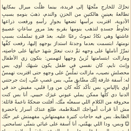
تحرَّكَ للخارجِ متَّجهًا إلى فريدة، بينما ظلَّت ميرال بمكانِها
تطالعهُ بعينينٍ هالكتينِ من الحزنِ والندم، ذهبَ بنومهِ بسببِ
الأدوية، اقتربت برأسها تضعها بجوارِ رأسهِ ورفعت ذراعها
تحاوطُ جسدهِ لتذهب بنومها بقربهِ بعدَ مرورِ ساعاتٍ عصيبةٍ
عاشتها وهي تكادُ تموتُ رعبًا عليه. بعدَ فترةٍ تململت بسببِ
نومتها، ابتسمت بعدما وجدتهُ استدارَ بوجههِ إليها، رفعت كفَّها
تمرِّرُ أناملها على وجهه ثمَّ دنت تبعثرُ شهدَ حياتِها على خاصتِه،
ومازالت ابتسامتها تُزينُ وجهها لتهمس: بتكون زي الأطفال
وإنتَ نايم، كان نفسي في طفل يكون شبهَك أوي، بس
محصلشِ نصيب، مازالت تملِّسُ على وجههِ حتى اقتربت تهمسُ
له: آسفة عارفة إنَّك مضَّايق منِّي، بس غصبِ عنِّي، إنتَ جرحتني
أوي ياإلياس، بس تأكَد كلُّه كان من ورا قلبي، مفيش حد في
الدنيا دي كلَّها ممكن يملي عيوني غيرَك حبيبي. أنا بس كنت
محروقة من الكلامِ اللي سمعتُه منَّك، أفلتت ضحكةً ناعمةً قائلة:
مش أنا قرأت أمواجك المتلاطمة، طلع عندَك أسرار ياحضرةِ
الظابط، بس فيه حاجات كتيرة مفهمتهاش، مفهمتش غير حبَّك
ليَّا وبس، ودا اللي يهمِّني، أنا آسفة على غبائي بتمنَّى تسامحني.