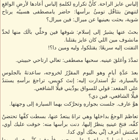
إلياس عايز الراحة. كأنَّ تكرارهِ لكلمةِ إلياس أعادها لأرضِ الواقعِ
لتنهضَ بتثاقُل تومئُ برأسها: حاضر يامصطفى هسيبُه يرتاح
شوية، بحثت بعينيها عن ميرال: فين ميرال؟
بحثَ عنها يشيرُ إلى إسلام: شوفها فين وخلِّي بالَك منها لحدِّ
مانشوف مين اللي كان عايز يقتلنا.
التفتت إليه سريعًا: يقتلكوا، وليه ومين دا؟!
تمدَّدَ وأغلقَ عينيه. سحبها مصطفى: تعالي ارتاحي حبيبتي.
بعدَ عدَّةِ أيامٍ وهو اليوم المقرَّرُ لخروجه، ساعدتهُ بالجلوسِ
بالسيارة، ثمَّ استدارت إليه: إنتَ كويس، تراجعَ برأسهِ يستندُ
على المقعد: قولي للسواق يودِّيني فيلَّا الشافعي.
فيلَّا الشافعي، فين دي؟
هوَّ عارف. جلست بجوارهِ وتحرَّكت بهما السيارة إلى وجهتها.
تعاظمَ الوجعُ بداخلها وهي تراهُ يبتعدُ عنها، بسطت كفَّها تحتضنُ
كفِّه، فتحَ عينيهِ ينظرُ إليها، دنت برأسها منه: خوفت عليك أوي،
مكنتش أعرف إنِّي بحبَّك أوي كدا.
لاحت ابتسامةً ساخرةً على وجهه، فأردف: كتَّر خيرِك، ودا