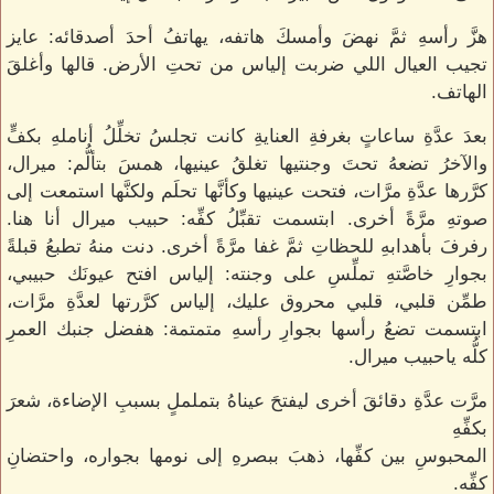
هزَّ رأسهِ ثمَّ نهضَ وأمسكَ هاتفه، يهاتفُ أحدَ أصدقائه: عايز
تجيب العيال اللي ضربت إلياس من تحتِ الأرض. قالها وأغلقَ
الهاتف.
بعدَ عدَّةِ ساعاتٍ بغرفةِ العنايةِ كانت تجلسُ تخلِّلُ أناملهِ بكفٍّ
والآخرُ تضعهُ تحتَ وجنتيها تغلقُ عينيها، همسَ بتألُّم: ميرال،
كرَّرها عدَّةِ مرَّات، فتحت عينيها وكأنَّها تحلَم ولكنَّها استمعت إلى
صوتهِ مرَّةً أخرى. ابتسمت تقبِّلُ كفِّه: حبيب ميرال أنا هنا.
رفرفَ بأهدابهِ للحظاتِ ثمَّ غفا مرَّةً أخرى. دنت منهُ تطبعُ قبلةً
بجوارِ خاصَّتهِ تملِّسِ على وجنته: إلياس افتح عيونَك حبيبي،
طمِّن قلبي، قلبي محروق عليك، إلياس كرَّرتها لعدَّةِ مرَّات،
ابتسمت تضعُ رأسها بجوارِ رأسهِ متمتمة: هفضل جنبك العمرِ
كلُّه ياحبيب ميرال.
مرَّت عدَّةِ دقائقَ أخرى ليفتحَ عيناهُ بتململٍ بسببِ الإضاءة، شعرَ
بكفِّهِ
المحبوسِ بين كفِّها، ذهبَ ببصرهِ إلى نومها بجواره، واحتضانِ
كفِّه.