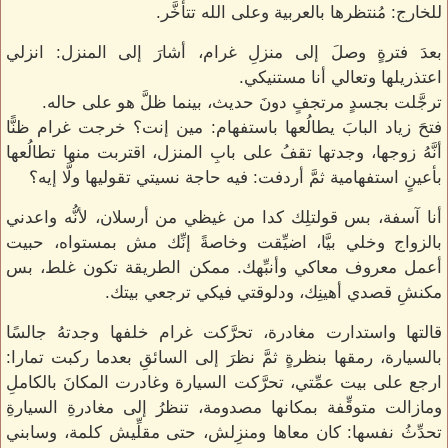
للخارج: مُنتظرها بالعربية وعلى الله تتأخَّر.
بعدَ فترةٍ وصلَ إلى منزلِ غرام، أشارَ إلى المنزل: انزلي
اعتذريلها وتعالي أنا مستنيكي.
ترجَّلت بجسدٍ مرتجفٍ دونَ حديث، بينما ظلَّ هو على حاله.
فتحَ زياد البابَ يطالُعها باستفهام: مين إنت؟ خرجت غرام ظنًّا
أنَّهُ زوجها، وجدتها تقفُ على بابِ المنزل، اقتربت منها تطالُعها
بأعينٍ استفهامية ثمَّ أردفت: فيه حاجة نسيتي تقوليها ولَّا إيه؟
أنا آسفة، بس قولتلِك كدا من غيظي من أرسلان، لأنُّه واعدني
بالزواج وخلي بيَّا، اضيِّقت وخاصةً إنِّك مش بمستواه، حبيت
أعمل معروف معاكي وأنبِّهك. ممكن الطريقة تكون غلط، بس
مكنشِ قصدي أهينِك، ودلوقتي فيكي ترجعي بيتك.
قالتها واستدارت مغادرة، تحرَّكت غرام خلفها وجدتهُ جالسًا
بالسيارة، رمقها بنظرةٍ ثمَّ نظرَ إلى السائقِ بعدما ركبت تمارا:
ارجع على بيت عمِّتي، تحرَّكت السيارة وغادرت المكانَ بالكاملِ
ومازالت متوقِّفة بمكانها مصدومة، تنظرُ إلى مغادرةِ السيارةِ
تحدِّثُ نفسها: كان معاها ومنزِلش، حتى مقلِّيش كلمة، وسابني