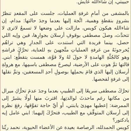
حبيبتي، إن شاءالله عايش.
بالمشفى من أمامِ غرفةِ العمليات، جلست على المقعدِ تنظرُ
بشرودٍ بنقطةٍ وهمية، اتَّجهَ إليها بعدما وجدَ حالتها: مدام، إن
شاءالله هيكون كويس، مازالت على وضعها لا تسمعُ لاترى لا
تتحدَّث، وصلَ مصطفى بوقوفِ أرسلان بجوارِها، فين وإيه اللي
حصل، بينما فريدة التي استندت على الجدارِ وهي تراهُم
يُخرجونَهُ من غرفةِ العملياتِ متَّجهينَ بهِ للعناية، تحرَّكَ فراشهِ
وهو كالجُثَّةِ الهامدةِ لا حولَ لهُ ولا قوَّة، همست بتقطُّع: ابني.
قالتها ثمَّ هوت على الأرضية، ليصرخَ مصطفى باسمِها، مع هرولةِ
أرسلان إليها الذي قامَ بحملِها بوصولِ أحدِ المسعفين، وتمَّ نقلها
إلى غرفةٍ لفحصها.
تحرَّكَ مصطفى سريعًا إلى الطبيبِ بعدما وجدَ عدمَ تحرُّكِ ميرال
من مكانها رغم ماحدثَ لوالدتِها، اقتربَ منها أولًا يشيرُ إلى
الممرضة: إعطيها مهدِئ يابنتي، أو أيِّ حاجة تفوَّقها، رفعَ نظرهِ
إلى أرسلان المتوقِّفِ مع الطبيب، فتحرَّكَ إليهما: ابني عامل إيه
يادكتور؟
كويس الحمدلله، الرصاصة بعيدة عن الأعضاء الحيوية، نحمد ربِّنا