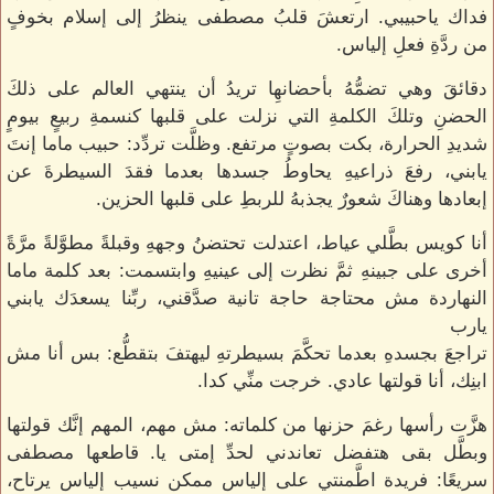
فداك ياحبيبي. ارتعشَ قلبُ مصطفى ينظرُ إلى إسلام بخوفٍ
من ردَّةِ فعلِ إلياس.
دقائقَ وهي تضمُّهُ بأحضانهِا تريدُ أن ينتهي العالم على ذلكَ
الحضنِ وتلكَ الكلمةِ التي نزلت على قلبها كنسمةِ ربيعٍ بيومٍ
شديدِ الحرارة، بكت بصوتٍ مرتفع. وظلَّت تردِّد: حبيب ماما إنتَ
يابني، رفعَ ذراعيهِ يحاوطُ جسدها بعدما فقدَ السيطرةَ عن
إبعادها وهناكَ شعورٌ يجذبهُ للربطِ على قلبها الحزين.
أنا كويس بطَّلي عياط، اعتدلت تحتضنُ وجههِ وقبلةً مطوَّلةً مرَّةً
أخرى على جبينهِ ثمَّ نظرت إلى عينيهِ وابتسمت: بعد كلمة ماما
النهاردة مش محتاجة حاجة تانية صدَّقني، ربِّنا يسعدَك يابني
يارب
تراجعَ بجسدهِ بعدما تحكَّمَ بسيطرتهِ ليهتفَ بتقطُّع: بس أنا مش
ابنِك، أنا قولتها عادي. خرجت منِّي كدا.
هزَّت رأسها رغمَ حزنها من كلماته: مش مهم، المهم إنَّك قولتها
وبطَّل بقى هتفضل تعاندني لحدِّ إمتى يا. قاطعها مصطفى
سريعًا: فريدة اطَّمنتي على إلياس ممكن نسيب إلياس يرتاح،