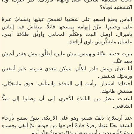
اكتشفتيه فجأة؟
إلياس وضعَ إصبعهِ على شفتيها لتغمضَ عينيها وتنسابُ عبرةً
على وجنتيها. مرَّرَ إبهامهِ يمسحها قائلًا: مبقاش فيه إلياس
ياميرال، أوصل البيت وهكلِّم المحامي وأوثَّق طلاقنا أبدي،
علشان ماتفكَّريش ناوي أرجَّعِك.
بترت حديثهِ تقبِّلهُ وتهمس: مش عايزة أطلَّق، مش هقدر أعيش
بعيد عنَّك.
أنا تعبان ومش قادر اتكلِّم، ممكن تبعدي شوية، عايز أتنفس
وريحتِك بتخنقني.
أخنقَك! استدارَ برأسهِ إلى النافذة واستأنف: فوق ماتتخيَّلي،
مبقتشِ طايقِك.
ابتعدت تنظرُ من النافذةِ الأخرى إلى أن وصلوا إلى فيلَّا
الشافعي.
عندَ أرسلان: دلفَ شقتهِ وهو على الاريكة، يدورُ بعينيهِ بأرجاءِ
الشقةِ بحثًا عنها، زفرةً حادةً أخرجها من جوفه، ثمَّ ألقى بجسدهِ
يضعُ كفَّيهِ تحتَ رأسهِ وذهبَ بذاكرتهِ منذُ عدَّةِ أيام.