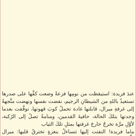
عندَ فريدة: استيقظت من نومِها فزعةً وضعت كفَّها على صدرها
تستعيذُ باللهِ من الشيطانِ الرجيم، نفضت نفسها ونهضت متَّجهةً
إلى غرفةِ ميرال، قابلتها غادة تحملُ كوبَ قهوتها، توقَّفت بعدما
وجدتها بتلكَ الحالة، حافيةَ القدمين، ومنامةً تصلُ إلى الرُكبة،
لأوَّلِ مرَّة تخرجُ خارجَ غرفتها بمثلِ تلكَ الثياب
ماما فريدة! التفتت إليها تتساءلُ بنغزةٍ تخترقُ قلبها: ميرال