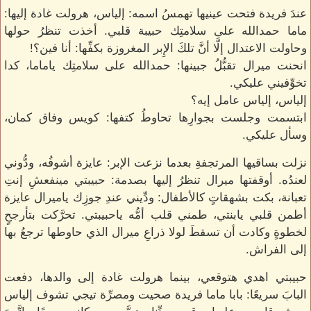
عندَ فريدة فتحت عينيها تهمسُ اسمه: إلياس، هرولت غادة إليها:
ماما حمدالله على سلامتِك حبيبة قلبي. أخذت تنظرُ حولها
وحاولت الاعتدال إلَّا أنَّ تلكَ الإِبر المغروزة بكفِّها: أنا فين؟!
انحنت ميرال تقبُّلُ جبينها: حمدالله على سلامتِك ياماما، كدا
تخوِّفيني عليكي.
إلياس، إلياس عامل إيه؟
ابتسمت وجلست بجوارِها تحاوطُ كتفها: كويس وفاق كمان،
وسأل عليكي.
نزلت بساقيها المرتجفةِ بعدما نزعت الإبر: عايزة أشوفُه، ودُّوني
لعندُه. أوقفتها ميرال تنظرُ إليها بصدمة: حبيبتي مينفعشِ إنتِ
تعبانة، بكت بشهقاتٍ كالأطفال: ودِّيني عندِ جوزِك ياميرال عايزة
أطمن قلبي يابنتي، طمني قلب أمُّه ياحبيبتي. تحرَّكت بتأرجحٍ
لخطوةٍ وكادت أن تسقطَ لولا ذراعِ ميرال الذي حاوطها ترجعُ بها
إلى الفراش.
حبيبتي اهدي هتوقعي، بينما هرولت غادة إلى والدها، دفعت
البابَ سريعًا: بابا ماما فريدة صحيت ومصرِّة تيجي تشوف إلياس