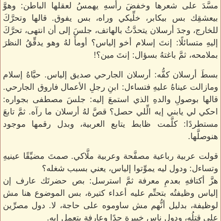
مسَّدَ على شعرها وخفضَ رأسهِ يهمسُ لعقلها الباطن: وهوَّ
بيعشقِك بس بيكابر، خلِّيكي وراه، بس يفوق. قالها وتحرَّكَ
للخارج، وجدَ أرسلان يتحدَّثُ بالهاتف، جلسَ إلى أن انتهى، تحرَّكَ
إليهِ متسائلًا: إنتَ إسلام أخو إلياس؟ أومأَ لهُ وهو يدقِّقُ النظرَ
بملامحه، ثمَّ باغتهُ بسؤال: إنتَ مين؟!
بسطَ أرسلان كفُّه: أرسلان الجارحي صديق إلياس. حيَّاهُ إسلام
ومازالت عيناهُ عليهِ فتساءل: ابنِ رجلِ الأعمال فاروق الجارحي.
قالها بوصولِ والدهِ الذي استمعَ إليه: جلسَ مصطفى بجواره:
احكي لي يابني إيه الِّلي حصل؟ قصَّ لهُ أرسلان ما رآه. ثمَّ تابعَ
مستطردًا: كلَّمت ظابط يتابع العربية، وبدل رقمها موجود
هنوصلَّها.
قولت عربية رباعية مصفَّحة وعربية ملَّاكي. صمتَ مضيِّقًا عينيهِ
وتساءل: ودول ليه يموِّتوا إلياس، يعني بسبب شغله؟
هزَّ أكتافهِ بعدمِ معرفة ثمَّ استرسل: بص حضرتَك عارف إن
إلياس وظيفتُه بتحتِّم عليه أعداء كتيرة، بس الموضوع هنا مش
لوظيفة، بدليل أنُّهم مش ساوموه على حاجة، لا. دول مصرِّين
على قتلُه، ودول ناس خبيرة جدًا وعارفة بتعمل إيه.