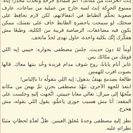
إنتَ اتحرَّكَت من مكانَك؟ أتمَّ ضمادةِ جرحهِ وتحدَّثَ محذرًا إياه:
ممنوع الحركة إنتَ لسة خارج من عملية من ساعات، عارف
صعوبة تحكُّم الظباط في انفعالاتهم، لكن لازم تحافِظ على
صحتَك، لو سمحت ياحضرةِ الظابط خاف على نفسَك، ممكن
يكون فيه مضاعفات، الرصاصة قريبة من الكلية، وطبعًا مش
هفكَّرك إنَّك بكلية واحدة، حاول تهدى لحدِّ ماتخف.
أومأَ لهُ دونَ حديث، جلسَ مصطفى بجواره: حبيبي إيه اللي
قومَك من مكانَك بس.
عايز أنام يابابا، روح شوف مدام فريدة وخُد بنتها معاك. قالها
بصوت اقرب للهمس
طالعهُ بصدمةٍ يهتفُ بذهول: إيه اللي بتقولُه دا ياإلياس!
ابتعدَ للجهةِ الأخرى، تنهَّدَ مصطفى بحزنٍ ثمَّ نهضَ من مكانهِ
متَّجهًا إلى ميرال: تعالي معايا حبيبتي. اتَّجهت إليهِ وجلست على
المقعد: أنا مش هسيب جوزي ياعمُّو، يقول اللي يقوله، مش
هخرج.
نظرَ إليهِ مصطفى وجدهُ مُغلقَ العينين. ظلَّ لعدَّةِ لحظاتٍ مثبتًا
نظراتهِ عليه.