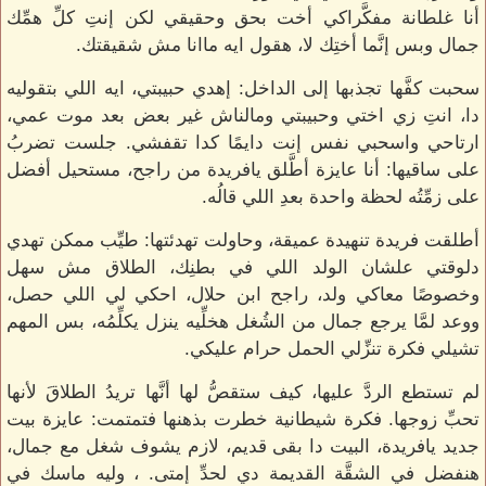
أنا غلطانة مفكَّراكي أخت بحق وحقيقي لكن إنتِ كلِّ همِّك
جمال وبس إنَّما أختِك لا، هقول ايه ماانا مش شقيقتك.
سحبت كفَّها تجذبها إلى الداخل: إهدي حبيبتي، ايه اللي بتقوليه
دا، انتِ زي اختي وحبيبتي ومالناش غير بعض بعد موت عمي،
ارتاحي واسحبي نفس إنت دايمًا كدا تقفشي. جلست تضربُ
على ساقيها: أنا عايزة أطَّلق يافريدة من راجح، مستحيل أفضل
على زمِّتُه لحظة واحدة بعدِ اللي قالُه.
أطلقت فريدة تنهيدة عميقة، وحاولت تهدئتها: طيِّب ممكن تهدي
دلوقتي علشان الولد اللي في بطنِك، الطلاق مش سهل
وخصوصًا معاكي ولد، راجح ابن حلال، احكي لي اللي حصل،
ووعد لمَّا يرجع جمال من الشُغل هخلِّيه ينزل يكلِّمُه، بس المهم
تشيلي فكرة تنزِّلي الحمل حرام عليكي.
لم تستطع الردَّ عليها، كيف ستقصُّ لها أنَّها تريدُ الطلاقَ لأنها
تحبِّ زوجها. فكرة شيطانية خطرت بذهنها فتمتمت: عايزة بيت
جديد يافريدة، البيت دا بقى قديم، لازم يشوف شغل مع جمال،
هنفضل في الشقَّة القديمة دي لحدِّ إمتى. ، وليه ماسك في