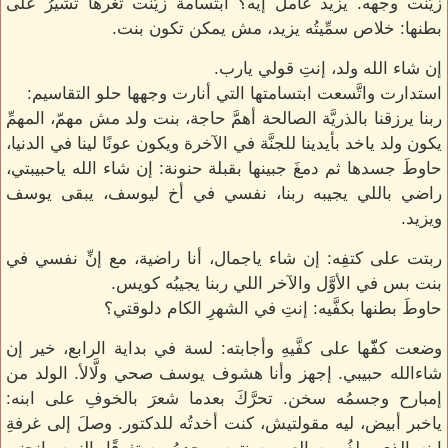
زيَّنت وجهه. يزيد عامل إيه؟ ابتسامة زيَّنت ثغرها تشيرُ على
بطنها: خلاص سمِّيتُه يزيد، مش يمكن تكون بنت.
إن شاء الله ولد، إنتِ قولي يارب.
استدارت واتَّسعت ابتسامتها التي أنارت وجهها حلو التقاسيم:
ربنا يرزقنا بالذريَّة الصالحة أهمَّ حاجة، بنت ولد مش مهمّ، المهمِّ
يكون ولد ياخد بأيدينا للجنَّة في الآخرة ويكون عونًا لينا في الدنيا،
حاوطَ جسدها ثم دمغَ جبينها بقبلة حنونة: إن شاء الله ياحبيبتي،
راضي باللي يجيبه ربنا، نفسي في أخ ليوسف، يبقى يوسف
ويزيد.
ربتت على كتفِه: إن شاء ياجمال، أنا راضية، مع إنِّ نفسي في
بنت بس في الأوَّل والآخر اللي ربنا يجيبُه كويس.
حاوطَ بطنها بكفَّيه: إنتِ في الشهرِ الكام دلوقتي؟
وضعت كفّّها على كفَّيهِ وأجابته: لسة في بداية الرابع، خير إن
شاءالله حبيبي. إجهز وأنا هشوف يوسف صحي ولَّالأ. الولد من
إمبارح وجسمُه سخن. تحرَّكَ بعدما شعرَ بالخوفِ على ابنه:
ياخبر أبيض، ليه مقولتيش، كنت أخدتُه للدكتور. وصلَ إلى غرفةِ