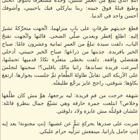
ابنهِ الذي يبلغُ من العمرِ سنتين، وجدهُ مستغرقًا بالنوم، انحنى
وطبعَ قبلةً فوقَ جبينه: ربنا يباركلي فيك ياحبيبي، وأشوفك
أحسن واحد في الدنيا.
قطعَ حديثهم طرقاتٍ على بابِ منزلهما، اتَّجهت متحرِّكةً تشيرُ
إليهِ: اطلع إفطر وبعدين صلِّي الضحى. قالتها واتَّجهت تفتحُ
الباب، دلفت سيدة تبلغُ من العمرِ ثمانية وعشرون عامًا: صباح
الخير يافريدة. جذبتها من ذراعها: صباح الخير حبيبتي، أدخلي
هتفضلي واقفة. دلفت بخطى متعثِّرة تكادُ قدميها تحملنها،
أسرعت فريدة تساندها: رانيا مالك ياقلبي؟! سحبتها لتجلسَ
على الأريكة التي تقابلُ طاولةَ الطَّعامِ ثمَّ جلست بجوارها. ارتفعَ
بكاؤها: شوفتي، راجح عايز يرجَّع طليقتُه.
شهقة خرجت من فمِ فريدة: ليه يرجعها، هوَّ مش كان طلَّقها
وخلاص؟ ابتلعت جمرة حارقة وهي تشيِّعُ جمال بنظرةٍ قائلة:
علشان قولتلُه مش عايزة ولاد دلوقتي.
ضربت على صدرها بحركةٍ تنمُّ عن غضبها: إنتِ مجنونة! بعد إيه
إنتِ حامل يارانيا، مينفعش تنزلِّيه حرام عليكي.