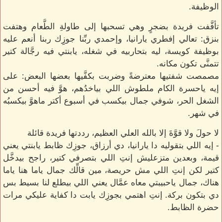
الوظيفة.
تأفَّفت فريدة بضجرٍ وهي تسحبها إلى طاولةِ الطَّعام وهتفت
بنزق: تعالي إفطري يارانيا، وإحمدي ربِّنا جوزِِك ربنا أنعم عليه
بوظيفة كويسة، ليه بتحاربيه في شغله، يابنتي فيه رجَّالة كتير
تتمنَّى تكون مكانه.
مصمصت شفتيها معترضةً وضربت بكفَّيها بعضها البعض: على
إيه ياحسرة الكام ملطوش اللي بياخدُهم، هوَّ فيه أحسن من
الشغل الحر، شوفي جمال بيكسب في أسبوع أكتر ماهوَّ بيكسبُه
في شهر.
لا حولَ ولا قوَّةَ إلا بالله العلي العظيم، رددتها فريدة قائلة
- إيه اللي بتقوليه دا يارانيا، دي أرزاق، جوزِك ظابط يابنتي يعني
قيمة، وبعدين متزعليش إنتِ اللي بتصرفي كتير، راجح بيدخَّل
كتير لكن إنتِ اللي مش حريصة، مين قالِّك جمال ياما هنا ياما
هناك، جمال ياحبيبتي معاه عمَّال يعني اللي بيطلع لنا بسيط بس
دي بتكون بركة. إنتِ اهتمي بجوزِك يابت دا كفاية عليكي مرات
حضرة الظابط.