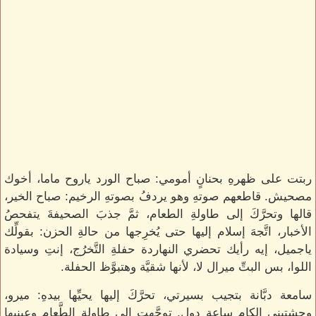
ربتت على ظهرهِ بحنانٍ أمومي: صباح الورد ياروح ماما، أخوك
مصحيش. قاطعهم صوتهِ وهو يردفُ بصوتهِ الرخيم: صباح الخير،
قالها وتحرَّكَ إلى طاولةِ الطعام، ثمَّ جذبَ الصحيفةَ يتفحصُ
الأخبار، اتَّجهَ إسلام إليها حتى يُخرِجها من حالةِ الحزن: بقولِّك
ياجميل، إيه رأيك تحضري النهاردة حفلةِ التَّخرُج، إنتِ وسيادة
اللوا، بس البتِّ ميرال لا، لأنها شقيَّة وهتبوَّظ الحفلة.
سامعة دبَّانة بتجيب بسيرتي، تحرَّكَ إليها يحيِّها بيدهِ: ميرو،
وحشتيني الكام ساعة دول. توجَّهت إلى طاولةِ الطَّعامِ وعينيها