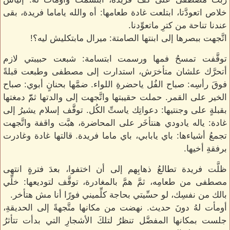
خلاص اتعودَّتا، ابتلعت غادة طعامها: أه والله ياماما فريدة، بقى
عندنا تناحة من كترِ ماتعوِّدنا.
اتَّجهت ببصرها إلى ابنتها الصامتة: ميرال مابتكليش ليه؟!
توقَّفت تمسحُ فمها ورسمت ابتسامة: شبعت حبيبتي لازم
أتحرَّك علشان متأخرَش، استدارت إلى مصطفى وطبعت قبلةً
فوقَ رأسِه: صباح الفُل ياحضرةِ اللواء. ضمَّها بحنانٍ أبوي: صباح
الخير على القمر. حملت حقيبتها واتَّجهت إلى والدتها ثمّّ دمغتها
بقبلةٍ على وجنتيها: دعواتِك ياستِّ الكُل. توقَّف إسلام يشيرُ إلى
غادة: ياله يادودي هنتأخَر على المحاضرة، هبَّت واقفة واتَّجهت
تجمعُ أشياءها: باي يابابي، باي ماما فريدة. قالتها غادة وغادرت
برفقةِ أخيها.
ظلَّت فريدة تطالعُ ذهابِهم إلى أن اختفوا، بعدَ فترةٍ انتهى
مصطفى من طعامِه، ثمَّ همَّ بالمغادرة، توقَّف لتوديعها: خلِّي
بالك من نفسِك، لو حسِّيتي بحاجة كلِّميني فورًا أنا مش هتأخر.
أومأت لهُ دونَ حديث. نهضت من مكانها متَّجهةً إلى الحديقةِ،
جلست بمكانها المفضَّل تنظرُ لتلكَ الأشجارِ التي بدأت تتأثرُ