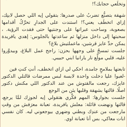
وتخلَعي حجابك؟!
شهقة بتصنُّع تضربُ على صدرها: بتقولي إيه اللي حصل لابنِك،
إزاي اتخطَف يعني؟! استندت على الجدارِ تحرِّكُ أقدامها
بصعوبة، وساحت عبراتها على وجنتيها حتى فقدت الرؤية. ،
سحبتها إلى داخل منزلها ثم ساعدتها بالجلوس: إهدي يافريدة
يمكن حدِّ عايز قرشين، ماعملتيش بلاغ؟
جلست تمسحُ على وجهها بحزن: راجح عمل البلاغ، وبيدوَّروا
عليه، قلبي مولَّع نار يارانيا ابني حبيبي.
تابعتها بملامحٍ جامدة، احكي لي ازاي اتخطف، أنتِ كنتِ فين
-لعبوا عليا دخلت واحدة لابسة لبس ممرضات قالتلي الدكتور
عايزك، رجعت مالقتوش من عند الدكتور اللي مكنش دكتور
اصلًا. قالتها بشهقة وقلبها يئن من الوجع
جلست بجوارهِا: المهم فكَّري هتقولي إيه لجوزِك لمَّا يرجع،
قالتها ونهضت قائلة: معلش يافريدة، تعبانة معرَفش من وقتِ
مارجعت من عندِك وبطني وضهري بيوجعوني ليه. كان نفسي
ابات معاكي، بس أنا تعبانة اوي.