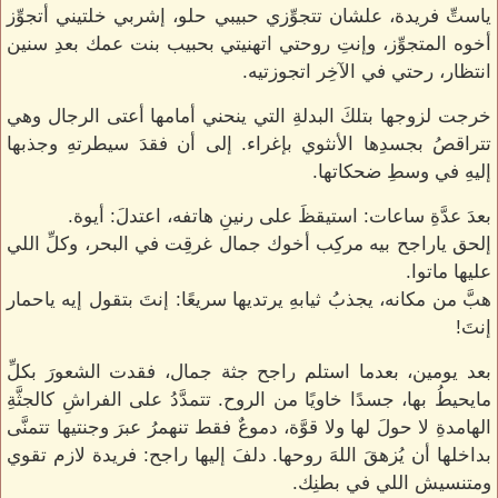
ياستِّ فريدة، علشان تتجوِّزي حبيبي حلو، إشربي خلتيني أتجوِّز
أخوه المتجوِّز، وإنتِ روحتي اتهنيتي بحبيب بنت عمك بعدِ سنين
انتظار، رحتي في الآخِر اتجوزتيه.
خرجت لزوجها بتلكَ البدلةِ التي ينحني أمامها أعتى الرجال وهي
تتراقصُ بجسدِها الأنثوي بإغراء. إلى أن فقدَ سيطرتهِ وجذبها
إليهِ في وسطِ ضحكاتها.
بعدَ عدَّةِ ساعات: استيقظَ على رنينِ هاتفه، اعتدلَ: أيوة.
إلحق ياراجح بيه مركِب أخوك جمال غرقِت في البحر، وكلِّ اللي
عليها ماتوا.
هبَّ من مكانه، يجذبُ ثيابهِ يرتديها سريعًا: إنتَ بتقول إيه ياحمار
إنتَ!
بعد يومين، بعدما استلم راجح جثة جمال، فقدت الشعورَ بكلِّ
مايحيطُ بها، جسدًا خاويًا من الروح. تتمدَّدُ على الفراشِ كالجثَّةِ
الهامدةِ لا حولَ لها ولا قوَّة، دموعٌ فقط تنهمرُ عبرَ وجنتيها تتمنَّى
بداخلها أن يُزهقَ اللهَ روحها. دلفَ إليها راجح: فريدة لازم تقوي
ومتنسيش اللي في بطنِك.