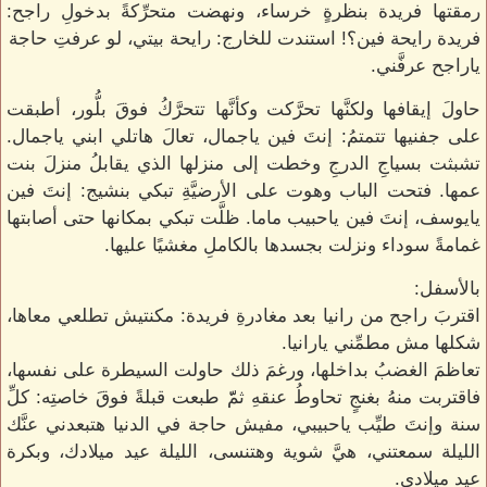
رمقتها فريدة بنظرةٍ خرساء، ونهضت متحرِّكةً بدخولِ راجح:
فريدة رايحة فين؟! استندت للخارج: رايحة بيتي، لو عرفتِ حاجة
ياراجح عرفَّني.
حاولَ إيقافها ولكنَّها تحرَّكت وكأنَّها تتحرَّكُ فوقَ بلُّور، أطبقت
على جفنيها تتمتمُ: إنتَ فين ياجمال، تعالَ هاتلي ابني ياجمال.
تشبثت بسياجِ الدرجِ وخطت إلى منزلها الذي يقابلُ منزلَ بنت
عمها. فتحت الباب وهوت على الأرضيَّةِ تبكي بنشيج: إنتَ فين
يايوسف، إنتَ فين ياحبيب ماما. ظلَّت تبكي بمكانها حتى أصابتها
غمامةً سوداء ونزلت بجسدها بالكاملِ مغشيًا عليها.
بالأسفل:
اقتربَ راجح من رانيا بعد مغادرةِ فريدة: مكنتيش تطلعي معاها،
شكلها مش مطمِّني يارانيا.
تعاظمَ الغضبُ بداخلها، ورغمَ ذلك حاولت السيطرة على نفسها،
فاقتربت منهُ بغنجٍ تحاوطُ عنقهِ ثمّّ طبعت قبلةً فوقَ خاصتِه: كلِّ
سنة وإنتَ طيِّب ياحبيبي، مفيش حاجة في الدنيا هتبعدني عنَّك
الليلة سمعتني، هيَّ شوية وهتنسى، الليلة عيد ميلادك، وبكرة
عيد ميلادي.