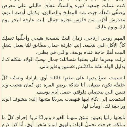
كنت عملت جمعية كبيرة والستِّ عفاف قالتلي على معرض
بيصفِّي شُغلُه جبت منه المطبخ والصالون، وكمان أوضة النوم،
مقدرش أقرَّب من فلوس تجارة جمال، إنتِ عارفة البحر يوم
ليك ويوم عليك.
المهم روحي ارتاحي، زمان البتِّ سميحة هتيجي وأخلِّيها تعملِك
كلِّ الأكل اللي بتحبيه، إنتِ عارفة جمال بيضَّايق لمَّا بعمل شغلِ
البيت أهمِّ حاجة عنده يوسف واللي في بطني.
نزلت ببصرِها على بطنها متسائلة: جمال بيحبِّ الولاد شكله كدا،
بدليل الولد لسَّة ماكمِّلش 3سنين وعايز تاني.
ابتسمت تضعُ يديها على بطنها قائلة: أوي يارانيا، ونفسُه كلِّ
خلفتُه تكون صبيان، أنا شاكة برضو المرة دي كمان هجيب ولد
نفس اللي بيحصلي دلوقتي حصل أيام يوسف.
استمعت إلى بكاءِ ابنها فنهضت سريعًا متجهةً إليه: هشوف الولد
وراجعة لك. أومأت لها.
تابعتها رانيا بعينين تنبثقُ منهما الغيرة ونيرانًا تريدُ إحراق كلَّ ما
تملكه. خرجت تحملُ الولد: يالهوي الولد سُخن أوي، أنا كدا لازم