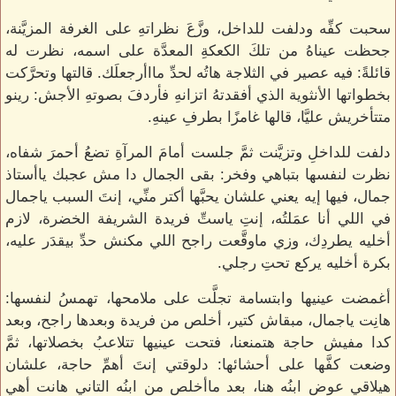
سحبت كفِّه ودلفت للداخل، وزَّعَ نظراتهِ على الغرفة المزيَّنة،
جحظت عيناهُ من تلكَ الكعكةِ المعدَّة على اسمه، نظرت له
قائلةً: فيه عصير في الثلاجة هاتُه لحدِّ مااأرجعلَك. قالتها وتحرَّكت
بخطواتها الأنثوية الذي أفقدتهُ اتزانهِ فأردفَ بصوتهِ الأجش: رينو
متتأخريش عليَّا، قالها غامزًا بطرفِ عينهِ.
دلفت للداخلِ وتزيَّنت ثمَّ جلست أمامَ المرآةِ تضعُ أحمرَ شفاه،
نظرت لنفسها بتباهي وفخر: بقى الجمال دا مش عجبك ياأستاذ
جمال، فيها إيه يعني علشان يحبَّها أكتر منِّي، إنتَ السبب ياجمال
في اللي أنا عمَلتُه، إنتِ ياستِّ فريدة الشريفة الخضرة، لازم
أخليه يطردِك، وزي ماوقَّعت راجح اللي مكنش حدِّ بيقدَر عليه،
بكرة أخليه يركع تحتِ رجلي.
أغمضت عينيها وابتسامة تجلَّت على ملامحها، تهمسُ لنفسها:
هانِت ياجمال، مبقاش كتير، أخلص من فريدة وبعدها راجح، وبعد
كدا مفيش حاجة هتمنعنا، فتحت عينيها تتلاعبُ بخصلاتها، ثمَّ
وضعت كفَّها على أحشائها: دلوقتي إنتَ أهمِّ حاجة، علشان
هيلاقي عوض ابنُه هنا، بعد ماأخلص من ابنُه التاني هانت أهي