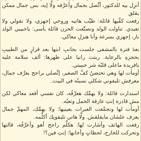
أنزِل بيه للدكتور، أتِّصل بجمال وأعرَّفه ولَّا إيه، بس جمال ممكن
يقلق
رفعت كفَّيها قائلة: طيِّب هاتيه وروحي إجهزي، ولا تقولي ولا
تعيدي. تناولت الولد وتصنّّعت الحزن قائلة بأسى: ياحبيبي الولد
نار، إجهزي بسرعة وأنا هنزلِ معاكي.
بعدَ فترة بالمشفى جلست بجانبِ ابنها بعد قرارٍ من الطبيبِ
بحجزهِ بالرعاية. ربتت رانيا على ظهرها: ألف سلامة عليه
يافريدة ماعلى قلبُه شر حبيبتي.
أومأت لها وهي تحتضنُ كفَّ الصغير، إتِّصلي براجح يعرَّف جمال،
معرفش تليفوني شكلي نسيتُه في البيت.
استدارت قائلة: ولا يهمِّك هعرَّفُه، كان نفسي أقعد معاكي لكن
مش قادرة إنتِ عارفة الحمل وتعبُه.
أومأت لها وتجمَّعت العبرات بعينيها: ولا يهمِّك، المهمِّ جمال
يعرف علشان مايقلقش. ولَّا هاتي تليفونِك أكلِّمه.
رفعت الهاتف وأشارت لها: هكلِّم راجح أهو وأعرَّفُه، قالتها
وتحركت للخارج، لحظاتٍ وأجابها: إنتِ فين؟!