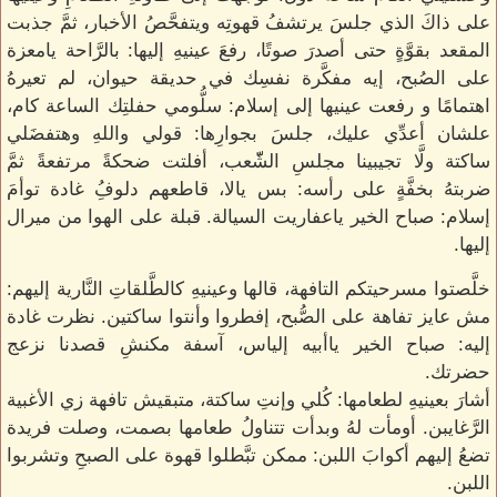
على ذاكَ الذي جلسَ يرتشفُ قهوتِه ويتفحَّصُ الأخبار، ثمَّ جذبت
المقعد بقوَّةٍ حتى أصدرَ صوتًا، رفعَ عينيهِ إليها: بالرَّاحة يامعزة
على الصُبح، إيه مفكَّرة نفسِك في حديقة حيوان، لم تعيرهُ
اهتمامًا و رفعت عينيها إلى إسلام: سلُّومي حفلتِك الساعة كام،
علشان أعدِّي عليك، جلسَ بجوارِها: قولي واللهِ وهتفضَلي
ساكتة ولَّا تجيبينا مجلسِ الشّّعب، أفلتت ضحكةً مرتفعةً ثمَّ
ضربتهُ بخفَّةٍ على رأسه: بس يالا، قاطعهم دلوفُِ غادة توأمَ
إسلام: صباح الخير ياعفاريت السيالة. قبلة على الهوا من ميرال
إليها.
خلَّصتوا مسرحيتكم التافهة، قالها وعينيهِ كالطَّلقاتِ النَّارية إليهم:
مش عايز تفاهة على الصُّبح، إفطروا وأنتوا ساكتين. نظرت غادة
إليه: صباح الخير ياأبيه إلياس، آسفة مكنشِ قصدنا نزعج
حضرتك.
أشارَ بعينيهِ لطعامها: كُلي وإنتِ ساكتة، متبقيش تافهة زي الأغبية
الرَّغايبن. أومأت لهُ وبدأت تتناولُ طعامها بصمت، وصلت فريدة
تضعُ إليهم أكوابَ اللبن: ممكن تبَّطلوا قهوة على الصبحِ وتشربوا
اللبن.