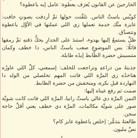
الخارجينَ عن القانون يُعرَف بعطوة: عامل إيه ياعطوة؟
كويِّس ياستِّ الناس. تلفَّتت حولها ثمَّ أردفت بصوتٍ خافت:
عايزة منَّك خدمة تعملها زي اللي عملتها في الأوِّل ياعطوة
وتتصدَّق.
ظلَّ يستمعُ إليها بهدوء، استندَ على الجدارِ يحكُّ ذقنهِ ثمَّ رمقها
قائلًا: بس الموضوع صعب ياستِّ الناس، دا خطف وكمان
متنسيش حضرة الظَّابط إيدُه طايلة.
جذبتهُ من ذراعهِ وتراجعت للخلف: إسمعني، كلِّ اللي عاوزُه
هتاخدُه زي المرَّة اللي فاتت المهم تخلصلي من الولد دا
النهاردة قبلِ بكرة، ومتخفش من حضرة الظابط.
صمت ثم رفع عيناه إليها:
التمن المرَّة دي غالي ياستِّ رانيا، المرَّة اللي فاتت كانت شويِّة
صور على شويِّة مكالمات، المرَّة دي خطف يعني أقلِّ حاجة
سجن.
طالعتهُ بتذمُّر: إخلص ياعطوة عايز كام؟
نصِّ مليون.