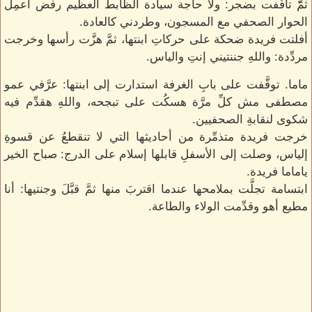
ثمّّ تأفَّفت بضجر: ولا حاجة سيادة الظابط العظيم رفض أعمِل
الحوار الصحفي مع المسجون، وطردني كالعادة.
أفلتت فريدة ضحكة على حركاتِ ابنتها، ثمَّ هزَّت رأسها وخرجت
مردِّدة: واللهِ جننتيني إنتِ والياس.
ماما. توقَّفت على بابِ الغرفة استدارت إلى ابنتها: عرَّفي عمو
مصطفى مش كلِّ مرَّة هسكُت على تبجحه، واللهِ هقدِّم فيه
شكوى لنقابةِ الصحفيين.
خرجت فريدة متذمِّرة من أحاديثها التي لا تنقطعُ عن قسوةِ
إلياس، وصلت إلى الأسفلِ قابلها إسلام على الدرج: صباح الخير
ياماما فريدة.
ابتسامة تجلَّت بملامحها عندما اقتربَ منها ثمَّ قبَّلَ وجنتيها: أنا
مطيع أهو وقدِّمت الولاء والطاعة.