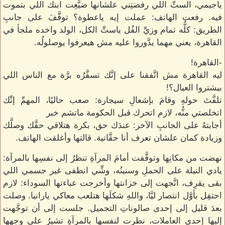
ياجيمي، الستِّ اللي رفضتِني علشانها ضيَّعِت ابنك اللي بتموت
فيه. رفعت الهاتف: عملت إيه ياعطوة؟ توقَّفَ على جانبِ
الطريق: كلُّه تمام وزيِّ الفُل ياستِّ الكل، الولد واخده ملجأ في
القاهرة، يعني مهما يدَّوروا عليه مش هيعرفوا يوصلولُه.
-القاهرة!
ليه القاهرة مش اتَّفقنا على إنَّك تسفَّرُه برَّة مع الناس اللي
بيشتروا العيال؟!
تلفَّتَ حولهِ وقامَ بإشعالِ سيجارة: صعب حاليًا، المهمِّ إنِّك
اتخلصتي منُّه، لازم اتحرك قبل الحكومة ماتشم خبر
أجابتهُ على الجانبِ الآخر: عندَك حق، بكرة هتلاقي حقَّك وصلَّك
وزيادة كمان علشان تعرف أنا حقَّانية. قالتها وأغلقت الهاتف.
نهضت من مكانِها وتوقَّفت أمامَ المرآةِ تنظرُ إلى نفسِها بالمرآة:
يادي النيلة على الحملِ وسنينُه، وشِّي انطفى غير جسمي اللي
بقى يقرِف، اتَّجهت إلى خزانتها وأخرجت عباءتها السوداء: لازم
احتفِل بأوَّل انتصار ليَّا، واللهِ شكلَها هتلعب معاكي يارانيا. وصلت
بعدَ قليل إلى إحدى صالوناتِ التجميل. جلست إلى أن توجَّهت
إليها إحدى العاملات، نظرت لنفسها بالمرآةِ تشيرُ على وجهها