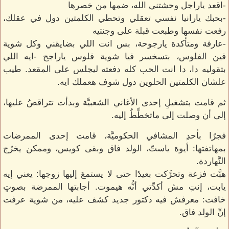
-اقعد ياراجل وحشتني الله، ضمها من خصرها
-بحبك يارانيا نفسي تعقلي وتحطي الكلمتين دول في عقلك،
رفعت نفسها وطبعت قبلة على وجنتيه
-عارفة ومتأكدة يارجوحة، بس انت اللي بضايقني وكل شوية
فين الفلوس، بتسخسر فيا شوية فلوس ياراجح -ايه اللي
بتقوليه دا، دا انت الحب كله دفعته ليجلس على المقعد. طيب
علشان الكلمتين الحلوين دول شوف هعملك ايه.
ثم قامت بتشغيلِ إحدى الأغاني الشعبيَّة وبدأت تتراقصُ عليها،
إلى أن وصلت إلى ماتخطِّطُ إليه.
فجرًا بأحدِ المشافي الحكوميَّة، قامت إحدى الممرضات
بمهاتفتها: أيوة ياستّ، الولد فاق وبقى كويس، وممكن يخرُج
النَّهاردة.
هبَّت فزعة وتحرَّكت بعيدًا حتى لا يستمعَ إليها زوجها: يعني إيه
يابت، إنتِ مش أكدِّتي أنُّه هيموت. أجابتها الممرضة بصوتٍ
خافت: معرفش فيه دكتور جديد كشف عليه، من شوية عرفت
إنِّ الولد فاق.