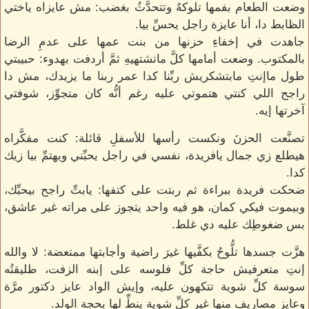
وضعت الطعام بفمها تلوكهُ وتتحدَّثُ بغضب: مش عايزاه ياختي
الظابط دا، أنا عايزة راجل يحسِّ بيا.
جاهدت في إخفاءِ حزنها من بنت عمها على عدمِ الرضا
بالمكتوب. وضعت أمامها كلَّ ماتشتهيهِ ثمَّ أردفت بهدوء: حبيبتي
طول ماإنتِ مابتشكريش ربِّنا كدا عمر ربنا ما يزيدك، مش دا
راجح اللي كنتي هتموتي عليه رغم أنُّه كان متجوِّز، شوفتي
آخرتها إيه.
تصنَّعت الحزنَ ونكست رأسها للأسفلِ قائلة: كنت مفكَّراه
هيطلع زي جمال يافريدة، نفسي في راجل يحبِّني ويهتمِّ بيا زيك
كدا.
ضحكت فريدة ببراءة ثم ربتت على كتفها: يابتِّ راجح بيحبِّك،
وبيموت فيكي كمان، هو فيه واحد يتجوز على مراته غير عاشق،
بس ضغوطِك عليه دي غلط.
هزَّت جسدها تلُّوحُ بكفَّيها غيرَ راضية وأجابتها ممتعضة: لا والله
إنتِ متعرفيش حاجة كلِّ فلوسه على إبنه الزفت، طليقتُه
سوسة كلِّ شوية تتكهون عليه، وإيش الواد عايز دكتور مرَّة
وعايز مصاريف منها غير كلِّ شوية ينطِّ لها بحجة الولد.