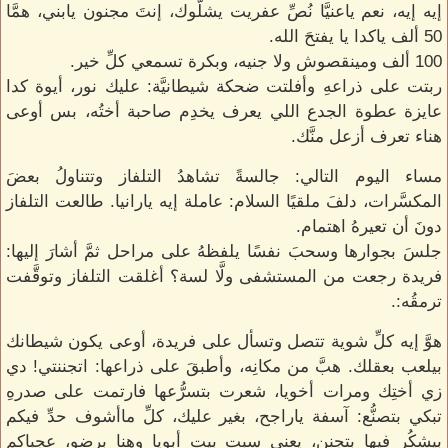
إيه إيه، نعم ياعنيَّا نُصِّ عفريت يشلُّوك، إنتَ مجنون يابني، همَّا
50 ألف ياكدا يا يفتحَ الله.
100 ألف ومينقصوش ولا جنيه، وبكرة تسمعي كلِّ خير.
ربتت على ذراعهِ وأفلتت ضحكة شيطانيَّة: عليك نور، أيوة كدا
عايزة عطوة الجدع اللي يعرف يخدِم صاحبة أختُه، بس أوعى
هناء تعرف أزعل منَّك.
مساء اليوم التالي: جالسةً تشاهدُ التلفاز وتتناولُ بعضَ
المكسَّرات، دلفَ ملقيًا السلام: عاملة إيه يارانيا. طالعت التلفاز
دونَ أن تعيرهُ اهتمام.
جلسَ بجوارها وسحبَ نفسًا يلفظهُ على مراحل ثمَّ أشارَ إليها:
فريدة رجعت من المستشفى ولَّا لسة؟ أغلقت التلفاز وتوقَّفت
ترمقُه:.
هوَّ إيه كلِّ شوية تتصل وتسأل على فريدة، أوعى يكون شيطانك
بيلعب بعقلك. هبَّ من مكانِه، وأطبقَ على ذراعها: اتجننتي! دي
زي أختِك ومرات أخويا، شعرت بتسرُّعها فارتمت على صدرهِ
تبكي بتصنُّع: آسفة ياراجح، بغير عليك، كلِّ ماأشوف حدِّ فيكم
بيشكُر فيها بتجنن، يعني سبت بيت أبويا وهنا برضو، عجباكم