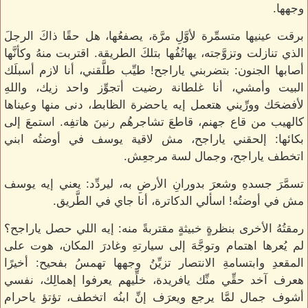
وجهها.
برقت عينيها متسمِّرة لأوَّلِ مرَّة، يصفعُها، هل حقًا ذاكَ الرجلَ
الذي تنازلت وتزوَّجته، يهاتُفُها بتلكَ الطريقة. اقتربت منهُ وكأنَّها
أصابها الجنون: بتضربني ياراجح! طيِّب طلَّقني، أنا لازم أسبلَك
البيت وأمشي، أنا غلطانة رضيت أتجوِّز واحد زيك، واللهِ
لأفضحَك وورِّيني هتعمل إيه ياحضرة الظابط، دنى منها وعيناها
كالهيب من قاع جهنم، قاطعَ تشاجرهُم رنينَ هاتفِه. استمعَ إلى
بكائها: إلحقني ياراجح، مش لاقية يوسف في أوضتُه ابني
اتخطف ياراجح، وجمال لسة مرجعِش.
تسمَّرَ جسدهِ وشعرَ بدورانِ الأرضِ به، ليردِّد: يعني إيه يوسف
مش في أوضتُه! اسألي الدكاترة، أنا جاي في الطَّريق.
رمقتُهُ الأخرى بنظرةٍ خبيثةٍ مقتربةً منه: إيه اللي حصل ياراجح؟
لم يُعرها اهتمام وتوجَّهَ إلى سيارتهِ وغادرَ المكان، هوت على
المقعدِ وابتسامةِ الانتصار تزيِّنُ وجهها تهمسُ بفحيح: أخيرًا
هعرف آخد حقِّي منِّك يافريدة، خلِّيهم يعرفوا إهمالِك، نفسي
أشوف جمال لمَّا يرجع ويعرَف إنِّ ابنُه اتخطف، تؤتؤ ياحرام