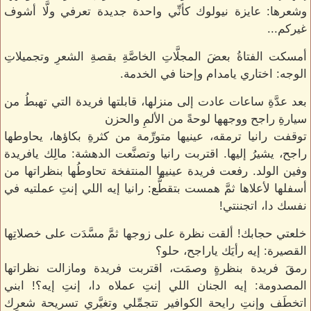
وشعرها: عايزة نيولوك كأنِّي واحدة جديدة تعرفي ولَّا أشوف
غيركم...
أمسكت الفتاةُ بعضَ المجلَّاتِ الخاصَّةِ بقصةِ الشعرِ وتجميلاتِ
الوجه: اختاري يامدام وإحنا في الخدمة.
بعد عدَّةِ ساعات عادت إلى منزلها، قابلتها فريدة التي تهبطُ من
سيارةِ راجح ووجهها لوحةً من الألمِ والحزن
توقفت رانيا ترمقه، عينيها متورِّمة من كثرةِ بكاؤها، يحاوطها
راجح، يشيرُ إليها. اقتربت رانيا وتصنَّعت الدهشة: مالِك يافريدة
وفين الولد. رفعت فريدة عينيها المنتفخة تحاوطُها بنظراتها من
أسفلها لأعلاها ثمَّ همست بتقطُّع: رانيا إيه اللي إنتِ عملتيه في
نفسك دا، اتجننتي!
خلعتي حجابك! ألقت نظرة على زوجها ثمَّ مسَّدَت على خصلاتِها
القصيرة: إيه رأيَك ياراجح، حلو؟
رمقَ فريدة بنظرةٍ وصمَت، اقتربت فريدة ومازالت نظراتها
المصدومة: إيه الجنان اللي إنتِ عملاه دا، إنتِ إيه؟! ابني
اتخطَف وإنتِ رايحة الكوافير تتجمِّلي وتغيَّري تسريحة شعرِك