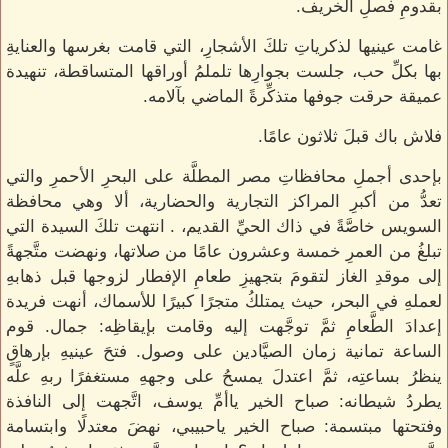
بقدومِ فصلِ الخريف.
غامت عينيها لذكرياتِ تلكَ الأشجارِ، التي قامت بغرسها والعنايةِ
بها بكلِّ حب، جلست بجوارِها تلملمُ أوراقها المتساقطة، تنهيدة
عميقة حرقت جوفها متذكِّرةً الماضي بآلامه.
فلاش باك قبلَ ثلاثون عامًا.
بإحدى أجملِ محافظاتِ مصر المطلَّة على البحرِ الأحمرِ والتي
تعدُّ من أكبرِ المراكز التجارية والحضارية، ألا وهي محافظة
السويس خاصَّةً في ذاك الحيِّ القديم، . انتهت تلكَ السيدة التي
تبلغُ من العمرِ خمسة وعشرون عامًا من صلاتها، ونهضت متَّجهةً
إلى موقدِ الغاز لتقومَ بتجهيزِ طعامِ الإفطار لزوجها قبل ذهابهِ
لعملهِ في البحر، حيث يمتلكُ متجرًا كبيرًا للأسماك، أنهت فريدة
إعدادَ الطَّعامِ ثمَّ توجَّهت إليه وقامت بإيقاظِه: جمال. قوم
الساعة تمانية زمان الصيَّادين على وصول. فتحَ عينيهِ بإرهاقٍ
ينظرُ بساعتِه، ثمَّ اعتدلَ يمسحُ على وجههِ مستغفرًا ربهِ علَّه
يطردُ شيطانه: صباح الخير ياأمِّ يوسف، اتَّجهت إلى النافذة
وفتحتها مبتسمة: صباح الخير ياحبيبي، نهضَ معتدلًا وابتسامة