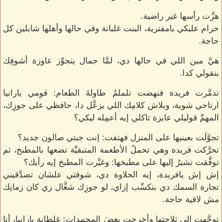
هزَّت رأسها غير راضية.
حرام عليكي يامفترية، البنت غلبانة وفي حالها وأهلها شايلين كل
حاجة.
هيَّ مين اللي في حالها دي، لمَّا جمال يتجوِّز عاوزة أشوفِك
بتقولي كدا.
تذمَّرت فريدة فنهضت تلملمُ طاولةَ الطعام: قومي يارانيا
ارتاحي شوية، وبلاش كلامِك اللي يزعَّل دا، حافظي على جوزِك،
المهمِّ قوليلي عايزة تاكلي إيه أعمِله ليكي؟
تجوَّلَت بعينيها على المنزل فهتفت: إنت جبتي صالون جديد؟
تحرَّكت فريدة وهي تحملُ الأطعمة المتبقيِّة تضعها بالمطبخ، ثم
توقَّقت تشيرُ إليها على مطبخها: وغيَّرت المطبخ إيه رأيك؟
إش إش يافريدة، إيه الحلاوة دي، شوفتي علشان تصدَّقيني
تجارة السمك دي بتكسِّب إزاي، لو جوزِك شغَّال زي كان زمانِك
مش لاقية حاجة.
توجَّهت إلى ثلاجتها وأخرجت بعضَ المجمدات: غلطانة يارانيا، أنا