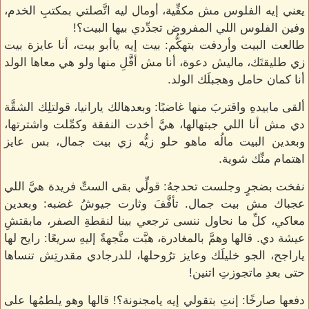
يعني إيه الفلوس مش مكفِّية، أومال ليه اتَّصلتي بمكتبِ الخدم،
وفين الفلوس اللي المفروض تجدِّدي بيها البيت؟!
طالعت البيت وأردفت بتهكُّم: بيت إيه ياأبو بيت، أنا عايزة بيت
زي طليقتَك، ماليش دعوة، أنا مش أقَّلِ منها ولو هي معاها الولد
أنا كمان حامل وهجبلَك الولد.
ألقى مابيدهِ واقتربَ منها غاضبًا: وبعدهالك يارانيا، قولتلِك الشقَّة
دي مش أنا اللي جبتهالها، هيَّ أخدت النفقة وكمِّلت واشترتها،
وبعدين البيت مالُه ماهو حلو زيُّه زي بيت جمال، بس عايز
اهتمام منِّك شوية.
نفخت بضجرٍ وجلست تحدجهُ: قولِّي بقى الستِّ فريدة هيَّ اللي
عجباك مش بيت جمال. تأفَّفَ وثارت جيوشُ غضبه: وبعدين
معاكي، كلِّ ما نحاول ننسى ترجعي بينا لنقطةِ الصفر، مابقتشِ
عيشة دي. قالها وهمَّ بالمغادرة، هبَّت متَّجهةً إليهِ سريعًا: رايح لها
ياراجح، الجو خليلَك وعايز ترُوحلها، للدرجادي مقدرتِش تنساها
حتى بعدِ ماتجوزتِ اتنين!
دفعها صارخًا: إنتِ بتقولي إيه يامجنونة؟! قالها وهو يلطمُها على