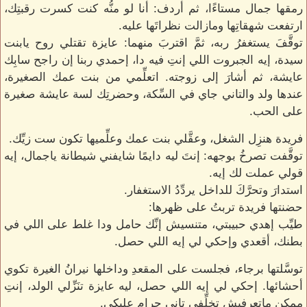
رمقها جمال مستاءًا، ثم أردف: أنا لو منُّه كنت كسرت رقبتِك،
ارتفعت شهقاتِها ومازالت نظراتَها عليه.
توقَّفَ يستغفرُ ربه، ثمَّ اقتربَ منهما: عايزة تقتلي روح يابنت
سيدة، إيه الجبروت اللي إنتِ فيه دا، إحمدي ربنا إن راجح سابِك
عايشة، ثم أشارَ إلى زوجته. اتعلِّمي من بنت عمك الصغيرة،
عندها ولد والتاني جاي في السِّكة، وحضرتِك لسة عايشة صغيرة
على الحب.
فريدة هنزِل الشغل، وعقَّلي بنت عمك وعلِّميها تكون ست زيِّك.
توقَّفت تصرخُ بوجهه: إنتَ ليه دايمًا شايفني شيطانة ياجمال، إيه
قولي عملت لك إيه.
استدارَ وتحرَّكَ للداخل يردِّدُ الاستغفار.
حضنتها فريدة تربتُ على ظهرها:
طيِّب إهدي حبيبتي، متنسيش إنِّك حامل ودا غلط على اللي في
بطنك، أقعدي وإحكي لي إيه اللي حصل.
توسَّلتها برجاء، فجلست على المقعدِ وداخلها نيرانُ الغيرة تكوي
أحشائها. إحكي لي إيه اللي حصل، ليه عايزة تنَزِّلي الولد، إنتِ
ممكن ماتعرفيش تخلِّفي تاني حرام عليكي.