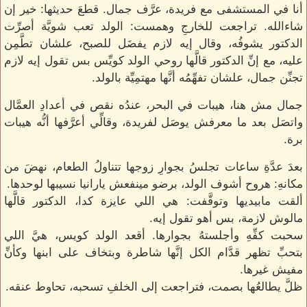
أنا في المستشفى مع فريدة، عرَّف جمال. قطعَ حديثها: خير إن
شاءالله. تراجعت للخارجِ وهمست: الولد تعب شويَّة أصرِّت
الدكتور يشوفُه، وقال إيه لازم يفضَل للصبح، علشان تطَّمِن
عليه، مع إنِّ الدكتور قالَّها روحي الولد كويِّس بس تقول إيه لازم
تجنِّن جمال، علشان تفهِّمُه أنَّها مهتمِيِّة بالولد.
جمال مش هنا، هيبات في البحر، عندُه نقص في أعدادِ العمَّال
واتصَل بعد ما معرفش يوصَل لفريدة، وقالِّي أعرَّفها أنُّه هيبات
برة.
بعدَ عدَّةِ ساعات تجلسُ بجوارِ زوجها تتناولُ الطعام، نهضَ من
مكانهِ: هروح أشوف الولد، برضو مينفعش يارانيا نسيبها لوحدها.
ألقت مابيديها وتوقَّفت: هي اللي عايزة كدا، الدكتور قالَّها
مالوش لازمة، بس أهو تقول إيه.
سحبت كفِّهِ وأجلستهُ بجوارها. أقعد الولد كويس، هيَّ اللي
بتحبِّ تظهر قدَّام الكل إنَّها شاطرة وبتخاف على ابنها وكأنِّ
مفيش غيرها.
ظلَّ يطالعُها بصمت، فتراجعت إلى الخلفِ تسحبه، تحاوط عنقه.