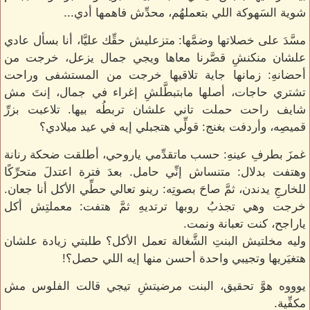
شوية السَهوكة اللي بتعملهُم، محدِّش فاهمها أدي...
مسَّدَ على خصلاتها وضمَّها: متزعليش حقِّك عليَّا، أنا بسأل عادي
علشان منكنشِ قصَّرنا معاها ويجي جمال يزعل، خرجت من
أحضانهِ: زمانها جاية تلاقيها خرجت من المستشفى وراحت
تشتري حاجات، أصلها مابتبطَّلشِ إغراء في جمال، إنتَ مش
شايف راحت حملت تاني علشان تربطُه بيها. تلاعبت بزرِّ
قميصِه، وأردفت بغنج: قولِّي هتجبلي إيه في عيد ميلادي؟
غمزَ بطرفِ عينهِ: حسب ماتقدِّمي ياروحي، أطلقت ضحكة رنانة
وهتفت بدلال: متنساش إنِّي حامل. بعدَ فترة اعتدلَ متحرِّكًا
للخارجِ يدندن، ثمَّ صاحَ بصوتِه: رينو تعالي حطِّي الأكل أنا جعان.
خرجت وهي تجذبُ روبها ترتديهِ ثمَّ هتفت: معملتِش أكل
ياراجح، كنت تعبانة ونمت.
وليه مخلتيش البنتِ الشَّغالة تعمل الأكل؟ طلبتي زيادة علشان
هتغيَريها وتجيبي واحدة أحسن منها إيه اللي حصل؟!
يوووه هوَّ تحقيق، البنت مرضيتشِ تيجي قالت الفلوس مش
مكفِّية.