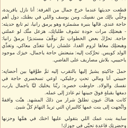
قطعت حديثها عندما خرجَ جمال من الغرفة: أنا نازل يافريدة،
وخلِّي بالِك من نفسِك، ومن يوسف واللي في بطنك، دول أهم
حاجة عندي. قالها بنبرة مشمئزة وهو يرمق رانيا، ثم تابع حديثه:
- هبعتلِك مرات حودة تشوف طلباتِك، هزعل منِّك لو عملتي
حاجة. تحرَّكَ بعض الخطواتِ ثمَّ توقَّفَ مستديرًا يرمقُ رانيا:
وهبعتلِك معاها لزوم الغدا، علشان رانيا تتغدَّى معاكي، وتغذِّي
الولد كويس. تحرَّكت إليه: متبعتش حاجة ياجمال، خيرَك موجود
ياحبيبي، بلاش مصاريف على الفاضي.
حملَ جاكيتهِ يشيرُ إليها بالتقرب إليه ثمَّ طوَّقها بين أحضانِه:
حبيبتي أنا ومالي تحتِ رجليكي، اوعي تسخسري حاجة في
نفسك والولاد. حاوطت خصرِه: ربِّنا يخليك ليَّا ياجمال يارب،
دمغها بقبلةٍ فوقَ جبينها ثم غادرَ إلى عمله.
كانت هناكَ عيون تطلقُ شرار من ذلكَ المشهد. هبَّت واقفةً
واتَّجهت إلى بنت عمها كالنيرانِ التي تريدُ التهامَ كلَّ شيئ.
سايبة بنت عمك اللي بتقولي عليها اختك في همَّها وحزنها
وحضرتِك قاعدة تحبِّي في جوزك!