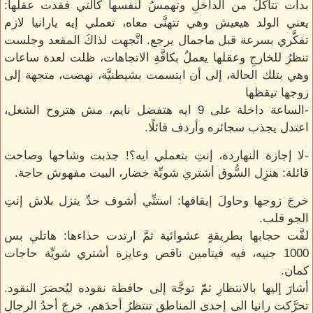
بدأت تتآكلُ من الداخلِ وتهمسُ لنفسها كالتي فقدت عقلها:
يعني الولد هيعيش وهي تتهنَّى معاه، تعملي إيه يارانيا لازم
تفكَّري بسرعة قبل ماجمال يرجع. اتَّجهت لذاكَ المقعد وجلست
تنظرُ للخارجِ وعقلها يعملُ بكافَّةِ الاتجاهات، ظلت لعدة ساعات
وهي بتلك الحالة، إلى أن ابتسمت بشيطنيَّة، نهضت، متجهة إلى
زوجها تيقظها
-الساعة داخلة على 9 ايه هتفضل نايم، مش هتروح الشغل،
اعتدل يجذب سجائره وأردف قائلًا.
-لا إجازة النهاردة، إنتِ بتعملي ايه؟! جذبت وشاحها وصاحت
قائلة: هنزِل السُّوق أشتري شويِّة خضار، البيت مفهوش حاجة.
خرجَ زوجها وحاولَ إيقافها: استنِّي أشوف حدِّ ينزل بلاش إنتِ
الجو قلب.
لفَّت حجابها بطريقةٍ عشوائية ثمَّ ارتدت حذاءها: هاتلي بس
1000 جنيه، فيه فيتامين ناقص وعايزة أشتري شويِّة حاجات
كمان.
أشارَ إليها بالانتظارِ ثمّّ توجَّهَ إلى حافظة نقوده ليُحضرَ النقود.
تحرَّكت رانيا الى إحدى المناطقِ تنتظرُ أحدَهم، خرجَ أحدُ الرجالِ