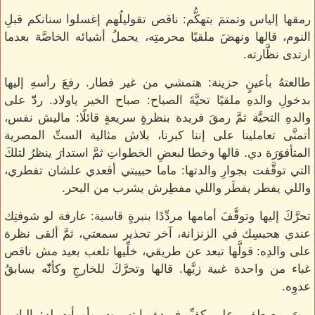
رمقها إلياس وتمتمَ بتهكُّم: ناقص تقوليلُهم إغسلوا سنانكم قبلِ
النوم، قالها ونهضَ ملقيًا محرمتِه، يحملُ أشيائه الخاصَّة بعدما
ارتدى نظَّارته.
طالعتهُ بأعينٍ حزينة: هتمشي من غير فطار. رفعَ رأسهِ إليها
بدخولِ والدهِ ملقيًا تحيَّةَ الصباح: صباح الخير ياولاد. ردّّ على
والدهِ التحيَّة ثمَّ رمقَ فريدة بنظرةٍ سريعةٍ قائلًا: ماليش نفس،
أتمنَّى تعاملينا على إننا كبرنا، بلاش مثالية الستِّ المصرية
المتأفوَرَة دي. قالها وخطا لبعضِ الخطواتِ ثمَّ استدارَ ينظرُ لتلكَ
التي توقَّفت بجوارِ والدتها: ماما حبيبتي أقعدي علشان تفطري،
واللي يفطر يفطَر واللي مفطِرش يشرب من البحر.
تحرَّكَ إليها وتوقَّفَ أمامها مردِّدًا بنبرةٍ قاسية: عارفة لو شوفتِك
عندي هحبسِك في الزنزانة، آخر تحذير سمعتي، ثمَّ ألقى نظرة
على والدِه: قولَّها تبعد عن طريقي، خلِّيها تلعب بعيد مش ناقص
غباء من واحدة غبية زيَّها. قالها وتحرَّكَ للخارجِ وكأنّّه يسابقُ
عدوِه.
ربتَ مصطفى على كفِّ فريدة، ابتسمت وأومأت له: إلياس