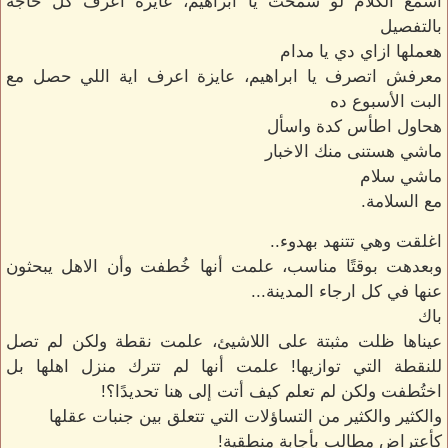
اسمع الكلام لو سمحت يا ابراهيم، عايزة اعرف كل حاجة
بالتفصيل
هعملها ازاي دي يا مدام
معرفش اتصرف يا ابراهيم، عايزة اعرف اية اللي حصل مع
البت الأسبوع ده
هحاول اطأس كدة واسأل
ماشي هستنى منك الاخبار
ماشي سلام
مع السلامة.
اغلقت وهي تتنهد بهدوء..
وبعدهت بوقتًا مناسب، علمت أنها خُطفت وأن الاهل يبحثون
عنها في كل ارجاء المدينة...
باك
عيناها ظلت مثبتة على اللاشيئ، علمت نقطة ولكن لم تصل
للنقطة التي توازيها! علمت أنها لم تترك منزل اهلها بل
اختُطفت ولكن لم تعلم كيف أتت إلى هنا تحديدًا؟!
والكثير والكثير من التساؤلات التي تتعلق بين جنبات عقلها
كأعتراض مطالب بأجابة منطقية!