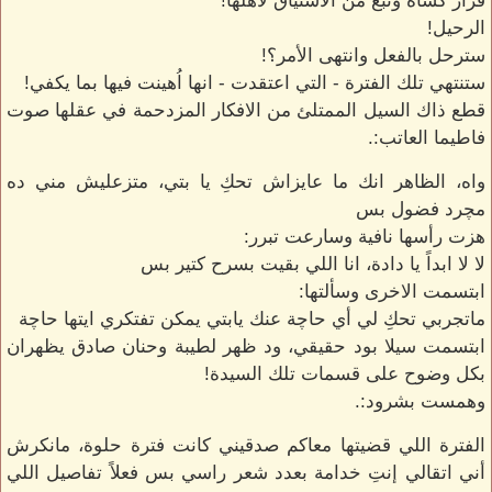
قرار كساه ونبع من الأشتياق لأهلها!
الرحيل!
سترحل بالفعل وانتهى الأمر؟!
ستنتهي تلك الفترة - التي اعتقدت - انها اُهينت فيها بما يكفي!
قطع ذاك السيل الممتلئ من الافكار المزدحمة في عقلها صوت
فاطيما العاتب:.
واه، الظاهر انك ما عايزاش تحكِ يا بتي، متزعليش مني ده
مچرد فضول بس
هزت رأسها نافية وسارعت تبرر:
لا لا ابداً يا دادة، انا اللي بقيت بسرح كتير بس
ابتسمت الاخرى وسألتها:
ماتجربي تحكِ لي أي حاچة عنك يابتي يمكن تفتكري ايتها حاچة
ابتسمت سيلا بود حقيقي، ود ظهر لطيبة وحنان صادق يظهران
بكل وضوح على قسمات تلك السيدة!
وهمست بشرود:.
الفترة اللي قضيتها معاكم صدقيني كانت فترة حلوة، مانكرش
أني اتقالي إنتِ خدامة بعدد شعر راسي بس فعلاً تفاصيل اللي