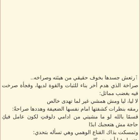
ٱرتعش جسدها بخوف حقيقي من هيئته وصراخه..
صراخة الذي هدم أخر بناء للثبات والقوة لديها، وفجأة صرخت
فيه بغضب مماثل:
لا ليا، ليا ومش همشي غير لما تهدى خالص
رمقه بنظرات كشفتها امام نفسها الضعيفة وهددها صراحةً:
قسمًا بالله لو ما مشيتي من ادامي دلوقتِ لكون عامل فيكِ
حاجة مش هتعجبك ابدًا
وتمسكت بذاك القناع الوهمي وهي تسأله بتحدي: