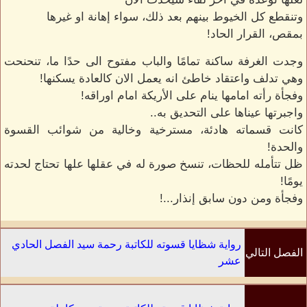
وتنقطع كل الخيوط بينهم بعد ذلك، سواء إهانة او غيرها
بمقص، القرار الحاد!
وجدت الغرفة ساكنة تمامًا والباب مفتوح الى حدًا ما، تنحنحت
وهي تدلف واعتقاد خاطئ انه يعمل الان كالعادة يسكنها!
وفجأة رأته امامها ينام على الأريكة امام اوراقه!
واجبرتها عيناها على التحديق به..
كانت قسماته هادئة، مسترخية وخالية من شوائب القسوة
والحدة!
ظل تتأمله للحظات، تنسخ صورة له في عقلها علها تحتاج لحدته
يومًا!
وفجأة ومن دون سابق إنذار...!
رواية شظايا قسوته للكاتبة رحمة سيد الفصل الحادي
الفصل التالي
عشر