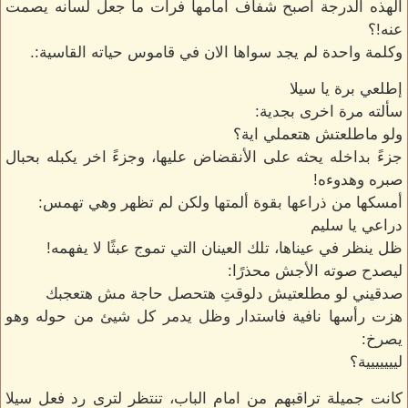
ألهذه الدرجة أصبح شفاف أمامها فرأت ما جعل لسانه يصمت
عنه!؟
وكلمة واحدة لم يجد سواها الان في قاموس حياته القاسية:.
إطلعي برة يا سيلا
سألته مرة اخرى بجدية:
ولو ماطلعتش هتعملي اية؟
جزءً بداخله يحثه على الأنقضاض عليها، وجزءً اخر يكبله بحبال
صبره وهدوءه!
أمسكها من ذراعها بقوة ألمتها ولكن لم تظهر وهي تهمس:
دراعي يا سليم
ظل ينظر في عيناها، تلك العينان التي تموج عبثًا لا يفهمه!
ليصدح صوته الأجش محذرًا:
صدقيني لو مطلعتيش دلوقتِ هتحصل حاجة مش هتعجبك
هزت رأسها نافية فاستدار وظل يدمر كل شيئ من حوله وهو
يصرخ:
لييييييية؟
كانت جميلة تراقبهم من امام الباب، تنتظر لترى رد فعل سيلا