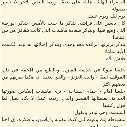
الصفراء الهانئة، هانئة على بعضًا، وربما البعض الأخر لا، تسير
بمقولة
يوم ليك ويوم عليك!
كان ياسين على فراشه، يتذكر ما حدث بالأمس، يتذكر الورطة
التي وُضع فيها، ويتذكر سعادة ماهيتاب التي كانت تتقافز من بين
عيناها!
يتذكر ثرثرتها الزائدة معه وحده، ويتذكر إختلائها به، وقد عُكست
الأية تمامًا!
فلاش باك..
جلسا سويًا في حديقة المنزل، وبالطبع من اقحمه في ذلك
الموقف ايضًا - والده العزيز - والذي يعتقد أنه هكذا يقربهم من
بعضهم اكثر!
جلسا امام - حمام السباحة - ترى ماهيتاب إنعكاس صورتها
الجذابة، بفستانها القصير والذي إرتدته عمدًا لا يكاد يصل لما
فوق ركبتيها!
ابتسمت وهي تبادر بالقول:
مبسوطة إنك وعيت للي كنت بتقوله يا ياسوو، وأفتكرت إن احنا
ماننفعش غير لبعض