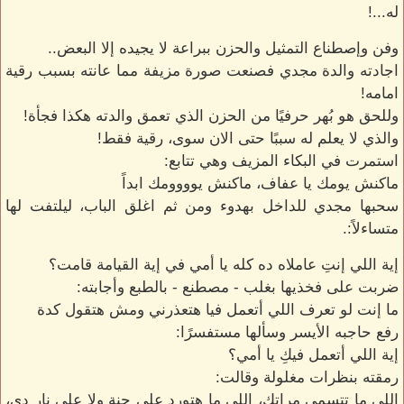
له...!
وفن وإصطناع التمثيل والحزن ببراعة لا يجيده إلا البعض..
اجادته والدة مجدي فصنعت صورة مزيفة مما عانته بسبب رقية
امامه!
وللحق هو بُهر حرفيًا من الحزن الذي تعمق والدته هكذا فجأة!
والذي لا يعلم له سببًا حتى الان سوى، رقية فقط!
استمرت في البكاء المزيف وهي تتابع:
ماكنش يومك يا عفاف، ماكنش يوووومك ابداً
سحبها مجدي للداخل بهدوء ومن ثم اغلق الباب، ليلتفت لها
متساءلاً:.
إية اللي إنتِ عاملاه ده كله يا أمي في إية القيامة قامت؟
ضربت على فخذيها بغلب - مصطنع - بالطبع وأجابته:
ما إنت لو تعرف اللي أتعمل فيا هتعذرني ومش هتقول كدة
رفع حاجبه الأيسر وسألها مستفسرًا:
إية اللي أتعمل فيكِ يا أمي؟
رمقته بنظرات مغلولة وقالت:
اللي ما تتسمى مراتك، اللي ما هتورد على جنة ولا على نار دي،