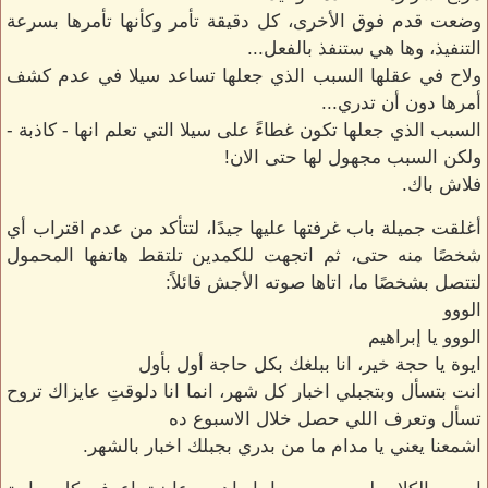
وضعت قدم فوق الأخرى، كل دقيقة تأمر وكأنها تأمرها بسرعة
التنفيذ، وها هي ستنفذ بالفعل...
ولاح في عقلها السبب الذي جعلها تساعد سيلا في عدم كشف
أمرها دون أن تدري...
السبب الذي جعلها تكون غطاءً على سيلا التي تعلم انها - كاذبة -
ولكن السبب مجهول لها حتى الان!
فلاش باك.
أغلقت جميلة باب غرفتها عليها جيدًا، لتتأكد من عدم اقتراب أي
شخصًا منه حتى، ثم اتجهت للكمدين تلتقط هاتفها المحمول
لتتصل بشخصًا ما، اتاها صوته الأجش قائلاً:
الووو
الووو يا إبراهيم
ايوة يا حجة خير، انا ببلغك بكل حاجة أول بأول
انت بتسأل وبتجبلي اخبار كل شهر، انما انا دلوقتِ عايزاك تروح
تسأل وتعرف اللي حصل خلال الاسبوع ده
اشمعنا يعني يا مدام ما من بدري بجبلك اخبار بالشهر.