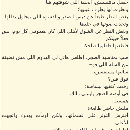
حصل ماتتنسيش، الحنية اللي شوفتهم هنا
ونظرت لها بطرف عينيها:
بغض النظر طبعاً عن دبش الصقر والقسوة اللي بيحاول يقللها
وتحدث صوتها في خلدها:
وبغض النظر عن الشوق لأهلي اللي كان هيموتني كل يوم، بس
فعلاً حبيتكم
قاطعتها فاطيما ضاحكة:.
طب بمناسبة الصجر، إطلعي هاتي لي الهدوم اللي مش نضيفة
من السلة اللي فوج
سألتها مستفسرة:
فوق فين؟
رفعت كتفيها ببساطة:
في أوضة الصجر يابنيتي مالك
همست:
مليش حاضر طالعةة
أفترش التوتر على قسماتها، ولكن اومأت بهدوء واتجهت
للأعلى..
لعلها توعده في اخر لقَاء سيحدث الان