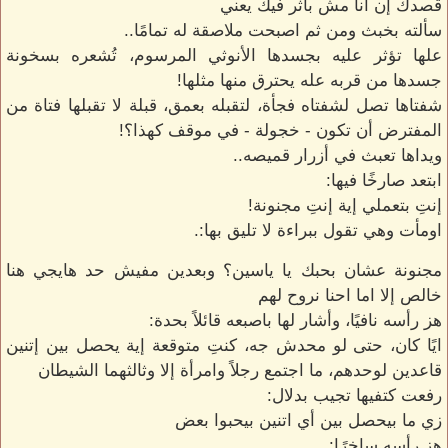
قصدك إن انا مش بأثر فيك يعني
سألته بخبث ومن ثم اصبحت ملاصقة له تمامًا..
علها تؤثر عليه بجسدها الأنوثي المرسوم، تُشعره بسخونة
جسدها من قربه عله يحترق منها مثلها!
شفتاها تصل لشفتاه فجأة، لتقبله بعمق، قبلة لا تقبلها فتاة من
المفترض أن تكون - خجولة - في موقف كهذا؟!
ويداها تعبث في أزرار قميصه..
ابتعد صارخًا فيها:
إنتِ بتعملي إية إنتِ مجنونة!
اومأت وهي تقول ببراءة لا تليق بها:.
مجنونة عشان بحبك يا ياسين؟ وبعدين مفيش حد هايجي هنا
خالص إلا اما احنا نروح لهم
هز رأسه نافيًا، وأشار لها باصبعه قائلاً بحدة:
ايًا كان، حتى لو محدش جه، كنتِ متوقعة إية يحصل بين إتنين
قاعدين لوحدهم، ما اجتمع رجلاً وامرأة إلا وثالثهما الشيطان
رفعت كتفيها تجيب بدلال:
زي ما بيحصل بين أي اتنين بيحبوا بعض
هز رأسه ساخرًا:.