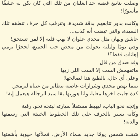
وصلت ينابيع غضبه حد الغليان من تلك التي كان يكن له عشقًا
مأسورًا!
وكانت بدور تتابعهم بدقة شديدة، وتترقب كل حرف تنطقه تلك
السيدة، والتي تيقنت أنه كذب...
عاشق ولهان مثل مجدي علوان لا يهب قلبه إلا لمن تستحق!
وفي يومًا وليلته تحولت من محض حب الجميع، لحجرًا يرمي
إهانات فقط؟!
وقد صدق من قال
ماتفهمش الست إلا الست اللي زيها
وعلى أي حال، بالطبع هذا لصالحها!
بينما نهض مجدي وشرارات غاضبة تتطاير من عيناه ليزمجر:
كدة جابت اخرها معايا، وانا هوريها بقا سيد الرجالة هيعمل إية!
وإتجه نحو الباب، ليهبط مستقلاً سيارته ليتجه نحو، رقية
وكأنه يسير بالحرف على تلك الخطوط الخبيثة التي رسمتها
والدته!
شقت شمس يومًا جديد سماء الأرض، فملأتها حيوية بأشعتها