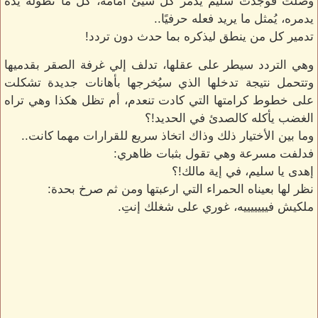
وصلت فوجدت سليم يدمر كل شيئ أمامه، كل ما تطوله يده
يدمره، يُمثل ما يريد فعله حرفيًا..
تدمير كل من ينطق ليذكره بما حدث دون تردد!
وهي التردد سيطر على عقلها، تدلف إلي غرفة الصقر بقدميها
وتتحمل نتيجة تدخلها الذي سيُخرجها بأهانات جديدة تشكلت
على خطوط كرامتها التي كادت تنعدم، أم تظل هكذا وهي تراه
الغضب يأكله كالصدئ في الحديد!؟
وما بين الأختيار ذلك وذاك اتخاذ سريع للقرارات مهما كانت..
فدلفت مسرعة وهي تقول بثبات ظاهري:
إهدى يا سليم، في إية مالك!؟
نظر لها بعيناه الحمراء التي ارعبتها ومن ثم صرخ بحدة:
ملكيش فيييييييه، غوري على شغلك إنتِ.