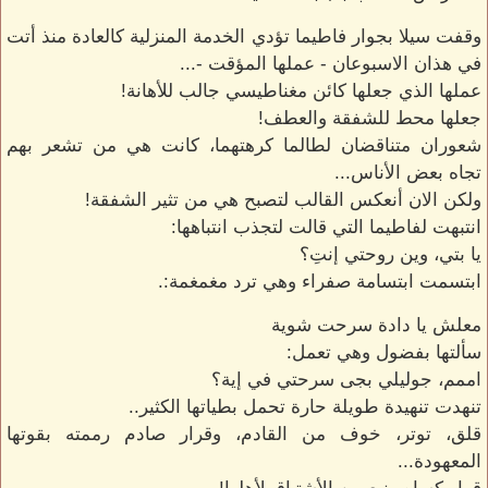
وقفت سيلا بجوار فاطيما تؤدي الخدمة المنزلية كالعادة منذ أتت
في هذان الاسبوعان - عملها المؤقت -...
عملها الذي جعلها كائن مغناطيسي جالب للأهانة!
جعلها محط للشفقة والعطف!
شعوران متناقضان لطالما كرهتهما، كانت هي من تشعر بهم
تجاه بعض الأناس...
ولكن الان أنعكس القالب لتصبح هي من تثير الشفقة!
انتبهت لفاطيما التي قالت لتجذب انتباهها:
يا بتي، وين روحتي إنتِ؟
ابتسمت ابتسامة صفراء وهي ترد مغمغمة:.
معلش يا دادة سرحت شوية
سألتها بفضول وهي تعمل:
اممم، جوليلي بجى سرحتي في إية؟
تنهدت تنهيدة طويلة حارة تحمل بطياتها الكثير..
قلق، توتر، خوف من القادم، وقرار صادم رممته بقوتها
المعهودة...