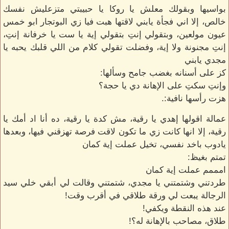
بواسيها وبقولك معلش يا روكا يا حبيبتي متزعليش نفسك
خالص، إلا اني فجأة يابني لاقتها هبت فيا زي البوتجار ابو خمس
عيون مولعين، وبتقولي إنتِ بتقولي إية يا ست يا خرفانة إنتِ،
إنتِ مجنونة ولا إية، وفضلت تقولي كلام من اللي قلبك يحبه يا
مجدي يابني
كز على أسنانه بغضب جامح وسألها:
وإنتِ سكتِ على الإهانة دي يا حجة؟
هزت رأسها نافية:.
عمالة اقولها إهدي يا رقية، مش كدة يا رقية، ده أنا اد أمك يا
رقية، إلا انها كانت زي ما تكون لاقت فرصة تهزقني فيها، وبعدها
يادوب باخد نفسي، تخيل عملت إية كمان
تمتم بغيظ:
امممم عملت إية كمان
طردتني وشتمتني يا مجدي، شتمتني وقالت لي أبقي خلي سيد
الرجالة يبعت لي ورقة طلاقي في أقرب وقت!
عند هذه النقطة ويكفي!
طلاق، مصاحب بالإهانة له؟!