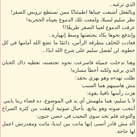
الذي ترغبه..
وبالفعل أشبعت عيناها اطمئنانًا ممن تستطع ترويض الصقر!
نظر سليم لسيلا، ولمعت تلك الدموع بعيناه الحجرية!
عرفت الدموع لعينا الصقر طريقًا!؟
وإندفع نحوها يكاد يحتضنها وسط إنهياره..
فعادت للخلف مطرقة الرأس، دائمًا ما تضع الله أمامها في كل
خطوة، لن تُفضل سليم على شرع الله ابدًا...
وهنا تدخلت جميلة فاسرعت نحوه تحتضنه، تعطيه ذاك الحنان
الذي يرغبه ولكنه أخطأ مساره!
ظلت تهدءه وهو يهزي بحقد:
مش هاسيبهم هما السبب
هزت رأسها نافيةً بقوة:
لأ يا سليم، هما ملهمش أي يد في الموضوع، ده قضاء ربنا يابني
أنتحب صوته وهو يتابع، بأحبال صوتية اُرهقت من كثرة الصراخ
والتوعد فلم تجد سوى النحيب في حضن حنون:
آآه مش قادر أنسى إنها ماتت بين ايديا، ماتت ومقدرتش اعمل
لها حاجة.