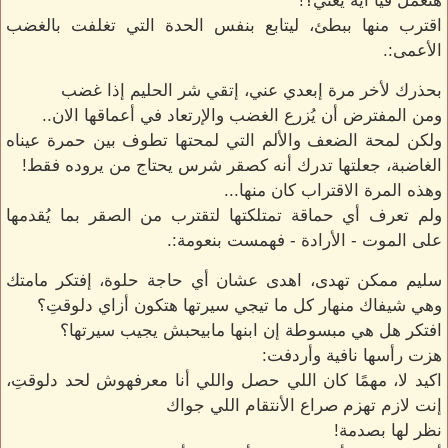
هتعمل فيا أية يعني؟!
اقترب منها ببطئ، ليتابع بنفس الحدة التي تغلفت بالغضب
الأعمى:.
بحذرك لأخر مرة إبعدي عني، إتقي شر الحليم إذا غضب
ومن المفترض أن يُزرع الغضب والإرتعاد في أعماقها الان..
ولكن لمحة الضعف والألم التي لمحتها تطوف بين حمرة عيناه
الغاضبة، جعلتها تدرك أنه كصقر شرس يحتاج من يروده فقط!
وهذه المرة الاقتراب كان منها...
ولم تعرف أي حماقة تمتلكتها لتقترب من الصقر بما يُقدمها
على الموت - الأرادة - فهمست بنعومة:.
سليم ممكن تهدى، اهدى عشان أي حاجة حلوة، إفتكر مامتك
وهي شيفاك منهار كل ما تيجي سيرتها هتكون أزاي دلوقتِ؟
افتكر هل هي مبسوطة إن ابنها مابيحبش يجيب سيرتها؟
هزت رأسها نافية وأردفت:
اكيد لا، مهمًا كان اللي حصل واللي أنا معرفهوش لحد دلوقتِ،
إنت لازم تهزم صراع الأنتقام اللي جواك
نظر لها بصدمة!