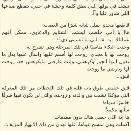
تنشك في بوقها اللي نطق كلمة وحشة في حقي، يتقطع صباعها
اللي شاور عليا وآآ.
قاطعها مجدي بملل شابه شبرًا من الغضب:
هاا يا أمي خلصتِ ليستت الشتايم والدعاوي، ممكن أفهم
عملتلك إية بقا اللي ما تتسمى دي؟!
وجدت البكاء مناسبًا في تلك المرحلة وهي تشرح له:
روحت لها يا مجدي، روحت لها أسلم عليها واسأل عليها بدل ما
تقول ابنها اتجوز وكرهتني، وإنت عارفني مابكرهش حد، روحت
لها وياريتني ما روحت
قلق...
قلق حقيقي طرق باب قلبه في تلك اللحظات من تلك المعركة
التي مؤكدًا نشبت بين والدته و زوجته، والتي لن يكون فيها طرفًا
خاسرًا سواه!
سألها مكملاً:
ها إية اللي حصل هناك بدون مقدمات
اكملت وهي تمسح عيناها، علها تهدئ من ذاك الانهيار المزيف:.