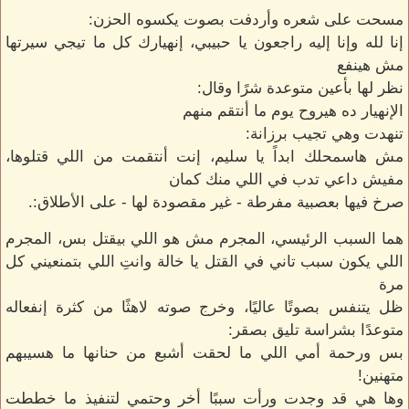
مسحت على شعره وأردفت بصوت يكسوه الحزن:
إنا لله وإنا إليه راجعون يا حبيبي، إنهيارك كل ما تيجي سيرتها
مش هينفع
نظر لها بأعين متوعدة شرًا وقال:
الإنهيار ده هيروح يوم ما أنتقم منهم
تنهدت وهي تجيب برزانة:
مش هاسمحلك ابداً يا سليم، إنت أنتقمت من اللي قتلوها،
مفيش داعي تدب في اللي منك كمان
صرخ فيها بعصبية مفرطة - غير مقصودة لها - على الأطلاق:.
هما السبب الرئيسي، المجرم مش هو اللي بيقتل بس، المجرم
اللي يكون سبب تاني في القتل يا خالة وانتِ اللي بتمنعيني كل
مرة
ظل يتنفس بصوتًا عاليًا، وخرج صوته لاهثًا من كثرة إنفعاله
متوعدًا بشراسة تليق بصقر:
بس ورحمة أمي اللي ما لحقت أشبع من حنانها ما هسيبهم
متهنين!
وها هي قد وجدت ورأت سببًا أخر وحتمي لتنفيذ ما خططت