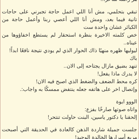
تبقي بتحلمي، مش أنا اللي اعمل حاجة تجبرني على حاجات
تانية فيما بعد، ومش أنا اللي أعصي ربنا وأعمل حاجة من
الكبائر عشان واحدة ست
خص كلمته الاخيرة بنظرة استحقار لم يستطع اخفاؤوها من
عيناه..
ليوليها ظهره منهيًا ذاك الحوار الذي لم يودي نتيجة نافعًا ابداً!
باك
تنهد بضيق مازال يجتاحه إلى الان..
لا يدرك ماذا يفعل!
كره محط الضعف والضغط الذي اصبح فيه الان!
وإتصال اخر على هاتفه جعله ينتفض ممسكًا به واجاب:.
الووو ايوة
واتاه صوتها صارخًا بفزع:
إلحقنا يا دكتور ياسين، البنت حاولت تنتحر!
جلست جميلة شاردة الذهن كالعادة في الحديقة التي أصبحت
مربع أسرارها الخالدة الوحيد!