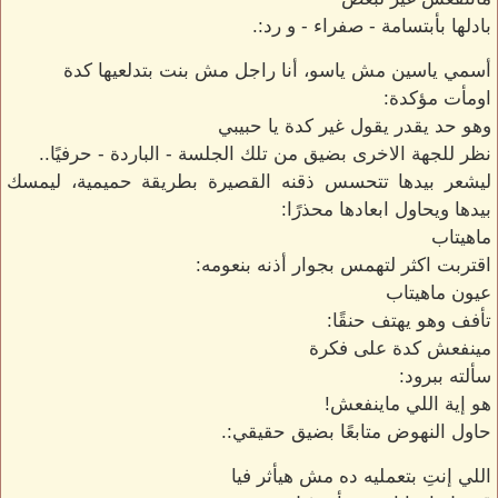
بادلها بأبتسامة - صفراء - و رد:.
أسمي ياسين مش ياسو، أنا راجل مش بنت بتدلعيها كدة
اومأت مؤكدة:
وهو حد يقدر يقول غير كدة يا حبيبي
نظر للجهة الاخرى بضيق من تلك الجلسة - الباردة - حرفيًا..
ليشعر بيدها تتحسس ذقنه القصيرة بطريقة حميمية، ليمسك
بيدها ويحاول ابعادها محذرًا:
ماهيتاب
اقتربت اكثر لتهمس بجوار أذنه بنعومه:
عيون ماهيتاب
تأفف وهو يهتف حنقًا:
مينفعش كدة على فكرة
سألته ببرود:
هو إية اللي ماينفعش!
حاول النهوض متابعًا بضيق حقيقي:.
اللي إنتِ بتعمليه ده مش هيأثر فيا