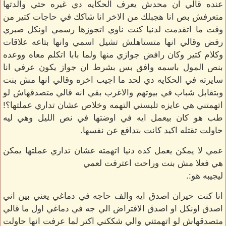
عنده قالي ان محدش يعرف الحكايه دي غيره حتي والدتها
متعرفش بص انا هجبلك من الاخر انا شاكك في حاجات كتير من
وقت ما اتقدمت لدنيا كنت ناوي اتجوزها رسمي اونكل صبري
رفض وقالي انها متستاهلش تشيل اسمي وانها بتاعه علاقات
وكلام كتير وكان رافض جوازي منها ولما بابا اتكلم معاه ووعده
بنص المول باسمه وافق بس بشرط ان جواز يكون عرفي انا
سايرته في الحكايه دي لحد ما اجيب اخره وقالي انها مش بنت
وبتقابل شباب في بيوتهم والاغرب بقي انه قالي متصدقهاش لو
اتهمتني هي عايزه تلبسني التهمه وخلاص عشان تداري عملتها؟!
طب هو كان بيعمل ايه في اوضتها في نص الليل وهي ليه
حاولت تقتله اكيد كانت بتدافع عن نفسها.
عمي لا يمكن يعمل كده دنيا اتهمته عشان تداري عملتها يمكن
هي فعلا مش بنت وراحت اعترفت لعمي
ليجيبه هو:.
انا كنت حيران اصدق ايه والف حاجه في دماغي يعني بين اني
اصدق اونكل او اصدق الافتراض الي جه في دماغي اول ما قالي
متصدقهاش لو اتهمتني والي شككني اكتر لما عرفت انها حاولت