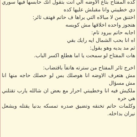
كده المفتاح بتاع الاوضه الي انت بتقول انك حابسها فيها سوري
دي خطيبتي وانا مقبلش عليها كده
اختنق من لا مبالاه التي يراها ف حاتم فهتف ثائر:
هتجوز واحده اخلاقها مش كويسه
اجابه حاتم ببرود تام:
اه انا بحب الشمال ايه رايك بقي
ثم مد يديه وهو يقول:
هات المفتاح لو سمحت يا اما هطلع اكسر الباب.
اخرج ثائر المفتاح من سترته هاتفآ باقتضاب:
مش هتعرف الاوضه انا هوصلك بس لو حصلك حاجه منها انا
مش مسؤال
ملكيش فيه انا وخطيبتي احرار مع بعض ان شالله يارب تقتلني
هي حره
وكلمات حاتم تخنقه وتضيق صدره تمسكه بدنيا يقتله ويشعل
نيران بداخله.