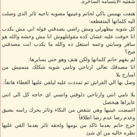
شفتيه الابتسامه الساخره.
هتفت بهمس باكي لحاتم وعينيها مصوبه ناحيه ثائر الذي وصلت
اليه كلماتها المتقطعه:
كل شويه بيظهرلي ومش راضي يصدقني قوله اني مش بكدب
انا خوفت عليه عشان كده مقولتلهوش انا مش وحشه والله هو
سافر وسابني وعمه استغل ده والله ما بكدب انت مصدقني
صح؟
لم يفهم حاتم كلماتها ولكن هتف وهو حتي يسايرها:
انا مصدقك تعالي ارتاحي ونامي شويه شكلك منمتيش من
امبارح يلا
وصل بها الي الفراش ثم تمددت عليه ليلقي عليها الغطاء هاتفآ:.
يلا نامي انتي وارتاحي دلوقتي وانسي اي حاجه كل الي انتي
عايزاها هيحصل
اغمضت عينيها وهي تنتفض من البكاء وثائر يحرك راسه بضيق
وعدم رضا عدم رضا اطلاقآ
خرج حاتم بعدما تاكد من نومها ولحقه ثائر بعدما القي عليها
نظره خاليه من اي شئ