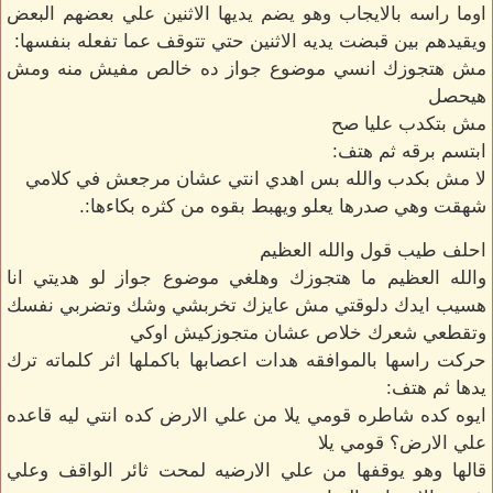
اوما راسه بالايجاب وهو يضم يديها الاثنين علي بعضهم البعض
ويقيدهم بين قبضت يديه الاثنين حتي تتوقف عما تفعله بنفسها:
مش هتجوزك انسي موضوع جواز ده خالص مفيش منه ومش
هيحصل
مش بتكدب عليا صح
ابتسم برقه ثم هتف:
لا مش بكدب والله بس اهدي انتي عشان مرجعش في كلامي
شهقت وهي صدرها يعلو ويهبط بقوه من كثره بكاءها:.
احلف طيب قول والله العظيم
والله العظيم ما هتجوزك وهلغي موضوع جواز لو هديتي انا
هسيب ايدك دلوقتي مش عايزك تخربشي وشك وتضربي نفسك
وتقطعي شعرك خلاص عشان متجوزكيش اوكي
حركت راسها بالموافقه هدات اعصابها باكملها اثر كلماته ترك
يدها ثم هتف:
ايوه كده شاطره قومي يلا من علي الارض كده انتي ليه قاعده
علي الارض؟ قومي يلا
قالها وهو يوقفها من علي الارضيه لمحت ثائر الواقف وعلي