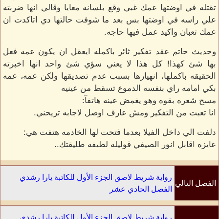
تقتله في اوضتها عمك غبي وقع بلسانه معايا وقالي انها ضربته
علي راسه في اوضتها بس بعد ما شوفت حالتها دي اتاكدت ان
عمك تعبان واكيد عمل فيها حاجه.
وحديث حاتم عقد تفكير ثائر باكمله ايعقل ان يكون عمه فعل
بها شئ كهذا! كل هذا لا يعني سؤي شئ واحد انها اخبرته
الحقيقه باكملها، انهيارها بسبب عدم تصديقها ولكن عمه، عمه
بكي امامه راي بنفسه الدموع تسقط من عينيه
مسح شعره بقوه وهو يغمض عينه هاتفآ:
انا تعبت من التفكير ومش عارف اوصل لاجابه تريحني.
دلفت الي داخل الفيلا بعدما فتحت لها الخادمه هتفت هي:
عايزه اقابل انور الصيفي قوليله لطيفه طليقتك..
رواية شريط لاصق الجزء الأول للكاتبة يارا رشدي
الفصل التالي
الفصل الحادي عشر
رواية شريط لاصق الجزء الأول للكاتبة يارا رشدي