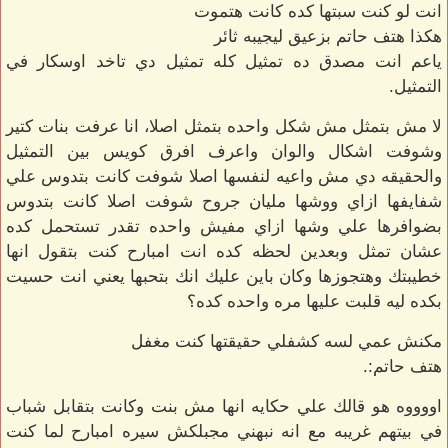
انت لو كنت سبتها كده كانت هتموت
هكذا هتف حاتم بزعيق ليجيبه ثائر
ياعم انت مصدق ده تمثيل كله تمثيل دي تاخد اوسكار في
التمثيل.
لا مش بتمثل مش شكل واحده بتمثل اصلا، انا عرفت بنات كتير
وشوفت اشكال والوان واعرف افرق كويس بين التمثيل
والحقيقه دي مش واعيه لنفسها اصلا شوفت كانت بتدوس علي
شفايفها ازاي ووشها مليان جروح شوفت اصلا كانت بتدوس
بضوافرها علي وشها ازاي مفيش واحده تقدر تستحمل كده
عشان تمثل وبعدين لحظه كده انت امبارح كنت بتقول انها
خطيبتك وهتجوزها وكان باين عليك انك بتحبها يعني انت حسيت
بكده ليه قلبت عليها مره واحده كده؟
مكنش عمي لسه كشفلي حقيقتها كنت مغفل
هتف حاتم:.
اووووه هو قالك علي حكايه انها مش بنت وكانت بتقابل شباب
في بيتهم غريبه مع انه نبهني مجبلكش سيره امبارح لما كنت