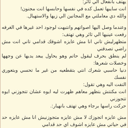
يهتف بانفعال الي ثائر:
انت سايبها تعمل كده في نفسها وحابسها انت مجنون!
والله دي معاملتي مع المجانين الي زيها والاستهبال.
وعندما وصل اليها اصواتهم وانتبهت لوجود احد غيرها في الغرفه
رفعت عينيها الي ثائر وهي تهتف:
متظهرليش تاني انا مش عايزه اشوفك قدامي تاني انت مش
راضي تصدقني
لم ينطق بحرف ليقول حاتم وهو يحاول يبعد يديها عن وجهها
وخصلات شعرها:
دنيا حاسبي شعرك انتي بتقطعيه من غير ما تحسي وبتعوري
نفسك
التفت اليه وهي تقول:
انت مكنتش بتظهر معاهم ظهرت ليه ايوه عشان تتجوزني ايوه
تتجوزني
حركت راسها برجاء وهي تهتف بانهيار:.
مش عايزه اتجوزك لا مش عايزه متجوزنيش انا مش عايزه حد
في حياتي مش عايزه اشوف اي حد قدامي