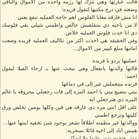
قالت عبارتها وهي تترك لها رزمه واحده من الاموال والباقي
وضعته في درج مكتبها لتقول فريده:
انا مش فارقه معايا الفلوس اهم حاجه العمليه تنفع يعني
لا من ناحيه دي متقلقيش خالص واطمني شيلي بقي فلوسك
دي انا خدت فلوس العمليه خلاص
وفي الحقيقه هي اخذت اكثر من تكاليف العمليه فريده وضعت
امامها مبلغ كبيير من الاموال...
عملتيها بردو يا فريده
قالتها والدتها بانفعال وهي تبحث عنها بـ ارجاء الفيلا ليقول
احمد:
فريده مبتعملش غير إلى في دماغها
بنتي بتضيع مني يا احمد المره إلى فات رجعتلي محروقه يا عالم
المره دي هترجعلي ايه
على اقل انتي مره دي عارفه هي فين وكلها يومين تخلص ورق
كليتها وترجع اطمني
ووالدتها غير مطمنه اطلاقآ تشعر بوجود شئ تخفيه ابنتها عنها...
همس اياد إلى اخيه قائلا بسخريه:
مش هتقوم تدور عليها ولا ايه؟!