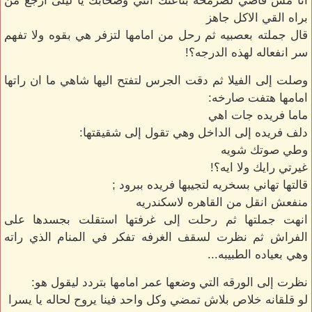
انا مش فاضي لصرمحه بتاعتك انتي وصحابك يا ليلى ارجع من
براه القي الاكل جاهز
قال جملته بعصبيه ثم رحل من امامها لتزفر هي بقوه ولا تفهم
سر انفعاله لهذه الدرجه؟!
وصلت إلى الفيلا ثم دقت الجرس لتفتح اليها شاهي ما ان راتها
امامها هتفت صارخه:
ماما فريده جات اهي
دلف فريده إلى الداخل وهي تقول إلى شقيقتها:
وطي صوتك شويه
غيرتي رايك ولا ايه؟!
قالتها تهاني بسخريه لتجيبها فريده ببرود ;
منفعش انقل من القاهره لاسكندريه
انهت جملتها ثم رحلت إلى غرفتها استقلت بجسدها على
الفراش ثم نظرت لسقف الغرفه تفكر في المنام الذي راته
وهي بعياده الطبيبه...
نظرت إلى الورقه التي وضعها عمر امامها بتردد ليقول هو:
لو قلقانه خلاص بلاش تمضي وكل واحد فينا يروح لحاله يا يسرا