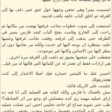
ابتسمت يسرا وهي تخفي وجهها حول عنق عمر دلف بها إلى
الغرفه ثم اغلق الباب خلفه بكعب قدميه.
استمعت إلى صوت خطوات بجانب غرفتها نهضت من مكانها ثم
راحت إلى الخارج وقامت بفتح الباب لتجد فارس يسير في
الطرقه حتى يذهب إلى غرفته، وقفت بجانب غرفتها وعينيها
عليه، منتظره ان يوجه اليها اي حديث ولكنه مر بجانبها دون ان
ينظر اليها من الاساس وكانها غير موجوده...
ضغطت على شفتيها بضيق ثم دلفت إلى الغرفه مره اخري...
هي ارادات فقط ان تعتذر له عن كلماتها التي قالتها له من قبل..
احسن عنك ما كلمتني خساره فيك اصلا الاعتذار إلى كنت
هعتذرهولك
جلست على الاريكه قائله:
مش ناقصاك يا فارس والله كفايه هم العمليه إلى انا فيه ده
ازاي عمليه مهمه زي كده متعملش اي وجع من اثر الخياطه؟!
طب حتى شويه صداع اي حاجه تخليني احس اني عملت عمليه
ده على كده الواحده تقضيها براحتها وبعدين تختفي ساعتين