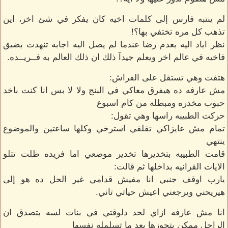
لم ينتبه فارس إلى كلمات اخيه كان يفكر في شئ اخر، اين
تذهب كل مره تختفي بها؟!
نظر اياد اليه بعدم رضا عندما لم يصل اليه اجابه تنهدت بضيق
فاخيه في عالم اخر ويعلم جيدآ ذلك ان ذلك العالم به فــريــده.
هتفت وهي تستقل على الفراش:
مش عارفه ده هيفرق معاكي في البنج ولا لا بس انا كنت باخد
حبوب مخدره ومبطله من كام اسبوع
حركت الطبيبه راسها وهي تقول:
تمام مش عايزاكي تقلقي استرخي وكلها ساعتين والموضوع
ينتهي
قامت الطبيبه بتخديرها تخدير موضعي اما فريده ظلت تتلو
الايات القرانيه بداخلها ثم قالت:
يارب اوقف جنبي انا مفيش قدامي غير الحل ده هو إلى
هيريحني ويرجعني اعيش حياتي تاني.
انا مش عارفه ازاي لحد دلوقتي في بنات لسه بتصدق ان
الراجل ممكن يتجوزها بعد ما تسلمله نفسها