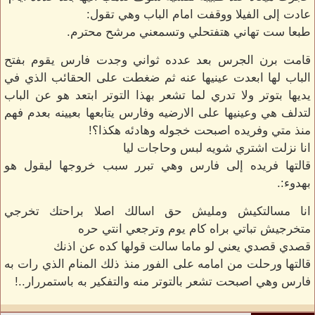
عادت إلى الفيلا ووقفت امام الباب وهي تقول:
طبعا ست تهاني هتفتحلي وتسمعني مرشح محترم.
قامت برن الجرس بعد عدده ثواني وجدت فارس يقوم بفتح
الباب لها ابعدت عينيها عنه ثم ضغطت على الحقائب الذي في
يديها بتوتر ولا تدري لما تشعر بهذا التوتر ابتعد هو عن الباب
لتدلف هي وعينيها على الارضيه وفارس يتابعها بعيينه بعدم فهم
منذ متي وفريده اصبحت خجوله وهادئه هكذا؟!
انا نزلت اشتري شويه لبس وحاجات ليا
قالتها فريده إلى فارس وهي تبرر سبب خروجها ليقول هو
بهدوء:.
انا مسالتكيش ومليش حق اسالك اصلا براحتك تخرجي
متخرجيش تباتي براه كام يوم وترجعي انتي حره
قصدي قصدي يعني لو ماما سالت قولها كده عن اذنك
قالتها ورحلت من امامه على الفور منذ ذلك المنام الذي رات به
فارس وهي اصبحت تشعر بالتوتر منه والتفكير به باستمررار..!