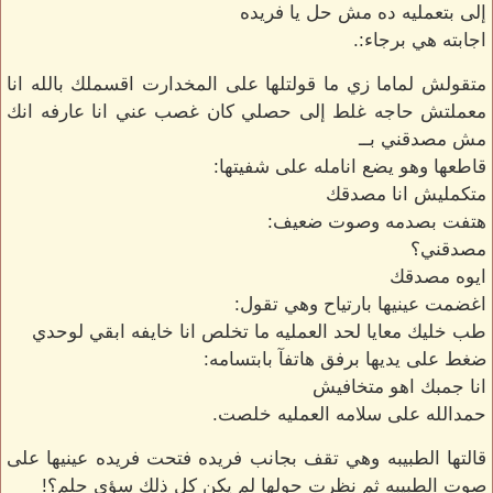
إلى بتعمليه ده مش حل يا فريده
اجابته هي برجاء:.
متقولش لماما زي ما قولتلها على المخدارت اقسملك بالله انا
معملتش حاجه غلط إلى حصلي كان غصب عني انا عارفه انك
مش مصدقني بــ
قاطعها وهو يضع انامله على شفيتها:
متكمليش انا مصدقك
هتفت بصدمه وصوت ضعيف:
مصدقني؟
ايوه مصدقك
اغضمت عينيها بارتياح وهي تقول:
طب خليك معايا لحد العمليه ما تخلص انا خايفه ابقي لوحدي
ضغط على يديها برفق هاتفآ بابتسامه:
انا جمبك اهو متخافيش
حمدالله على سلامه العمليه خلصت.
قالتها الطبيبه وهي تقف بجانب فريده فتحت فريده عينيها على
صوت الطبيبه ثم نظرت حولها لم يكن كل ذلك سؤي حلم؟!