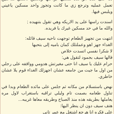
تعمل عمليه وترجع زي ما كانت وتجوز واحد مسكين ياعيني
ويلبس فيها.
اسندت راسها على يد الاريكه وهي تقول بتنهيده ;
والله ما في حد مسكين غيرك يا فريده.
انتهت من تجهيز الطعام توجهت ناحيه سيف قائله:
الغداء جهز اهو وعملتلك كمان باميه إلى بتحبها
لا شكرا نفسي اتسدت خلاص
قالها سيف بجمود لتقول هي:
حرام عليك يا سيف انا حتى مغيرتش هدومي وواقفه على رجلي
من اول ما جيت من جامعه عشان اجهزلك الغداء قوم يلا عشان
خاطري.
نهض باستسلام من مكانه ثم جلس على مائده الطعام وبدا في
تناول طعامه بصمت تام وليلي تراقبه باستغراب لاول مره
يعاملها بطريقه هذه منذ الصباح وطريقه معاها غريبه...
هتف سيف دون ان ينظر اليها:
على فكره انا هرجع اشتغل مع عمر تاني