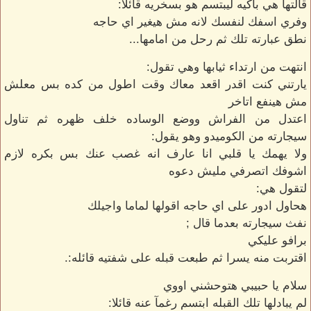
قالتها هي باكيه ليبتسم هو بسخريه قائلا:
وفري اسفك لنفسك لانه مش هيغير اي حاجه
نطق عبارته تلك ثم رحل من امامها...
انتهت من ارتداء ثيابها وهي تقول:
يارتني كنت اقدر اقعد معاك وقت اطول من كده بس معلش
مش هينفع اتاخر
اعتدل من الفراش ووضع الوساده خلف ظهره ثم تناول
سيجارته من الكوميدو وهو يقول:
ولا يهمك يا قلبي انا عارف انه غصب عنك بس بكره لازم
اشوفك اتصرفي مليش دعوه
لتقول هي:
هحاول ادور على اي حاجه اقولها لماما واجيلك
نفث سيجارته بعدما قال ;
برافو عليكي
اقتربت منه يسرا ثم طبعت قبله على شفتيه قائله:.
سلام يا حبيبي هتوحشني اووي
لم يبادلها تلك القبله ابتسم رغمآ عنه قائلا: