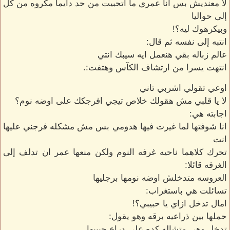
لا معنديش بس انا عمري ما اتحبيت من حد دايما مكروه من كل
إلى حواليا
وبيكرهوك ليه؟!
انتبه إلى نفسه ثم قال:
عالم زباله بقي هنعمل ايه سيبك انتي
انتهت يسرا من ارتشاف الكآس وهتفت:.
اوعي تقولي اشربي تاني
لا يا قلبي مش هقولك خلاص تيجي افرجكك على اوضه نوم؟
اجابته هي:
انا شوفتها لما غيرت فيها هدومي بس مش مشكله فرجني عليها
انت
تحرك كلاهما ناحيه غرفه النوم ولكن منعها عمر ان تدلف إلى
الغرفه قائلا:
العروسه متدخلش اوضه نومها برجليها
تسائلت هي باستغراب:
امال تدخل ازاي يا حبيبي؟!
حملها بين ذراعيه برقه وهو يقول:
تدخل وهي متشاله كده على دراع حبيبها.