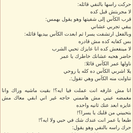
حركت راسها بالنفي قائله:
لا مجربتش قبل كده
قرب الكآس إلى شفيتها وهو يقول بهمس:
يبقي تجربي عشاني
وبالفعل ارتشفت يسرا ثم ابعدت الكآس بيديها قائله:
بس كفايه كده مش قادره
لا مينفعش كده انا عايزك تحبي الشرب
حاضر هحبه عشانك خاطرك يا عمر
ناولها عمر الكآس قائلا:
يلا اشربي الكآس ده كله يا روحي
تناولت منه الكآس وهي تقول:.
انا مش عارفه انت عملت فيا ايه؟! بقيت ماشيه وراك وانا
مغمضه عيني مش هاممني حاجه غير اني ابقي معاك مش
عايزه ابعد عنك ثانيه واحده
بتحبيني من قلبك يا يسرا؟!
طبعا يا عمر انت عندك شك في حبي ولا ايه؟!
حرك راسه بالنفي وهو يقول: