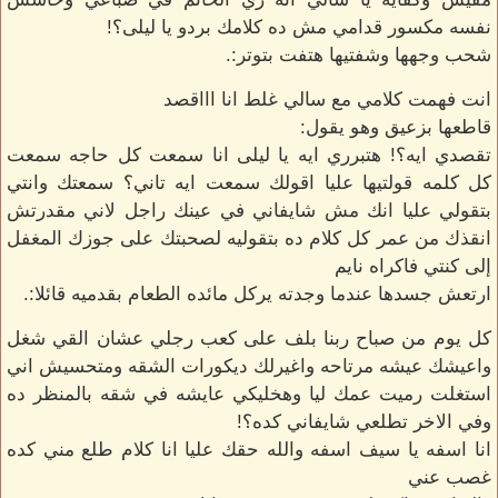
نفسه مكسور قدامي مش ده كلامك بردو يا ليلى؟!
شحب وجهها وشفتيها هتفت بتوتر:.
انت فهمت كلامي مع سالي غلط انا اااقصد
قاطعها بزعيق وهو يقول:
تقصدي ايه؟! هتبرري ايه يا ليلى انا سمعت كل حاجه سمعت
كل كلمه قولتيها عليا اقولك سمعت ايه تاني؟ سمعتك وانتي
بتقولي عليا انك مش شايفاني في عينك راجل لاني مقدرتش
انقذك من عمر كل كلام ده بتقوليه لصحبتك على جوزك المغفل
إلى كنتي فاكراه نايم
ارتعش جسدها عندما وجدته يركل مائده الطعام بقدميه قائلا:.
كل يوم من صباح ربنا بلف على كعب رجلي عشان القي شغل
واعيشك عيشه مرتاحه واغيرلك ديكورات الشقه ومتحسيش اني
استغلت رميت عمك ليا وهخليكي عايشه في شقه بالمنظر ده
وفي الاخر تطلعي شايفاني كده؟!
انا اسفه يا سيف اسفه والله حقك عليا انا كلام طلع مني كده
غصب عني