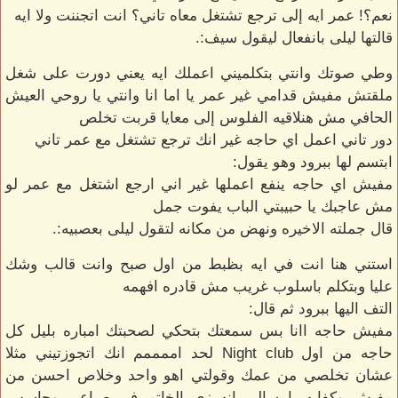
نعم؟! عمر ايه إلى ترجع تشتغل معاه تاني؟ انت اتجننت ولا ايه
قالتها ليلى بانفعال ليقول سيف:.
وطي صوتك وانتي بتكلميني اعملك ايه يعني دورت على شغل
ملقتش مفيش قدامي غير عمر يا اما انا وانتي يا روحي العيش
الحافي مش هنلاقيه الفلوس إلى معايا قربت تخلص
دور تاني اعمل اي حاجه غير انك ترجع تشتغل مع عمر تاني
ابتسم لها ببرود وهو يقول:
مفيش اي حاجه ينفع اعملها غير اني ارجع اشتغل مع عمر لو
مش عاجبك يا حبيبتي الباب يفوت جمل
قال جملته الاخيره ونهض من مكانه لتقول ليلى بعصبيه:.
استني هنا انت في ايه بظبط من اول صبح وانت قالب وشك
عليا وبتكلم باسلوب غريب مش قادره افهمه
التف اليها ببرود ثم قال:
مفيش حاجه اانا بس سمعتك بتحكي لصحبتك امباره بليل كل
حاجه من اول Night club لحد اممممم انك اتجوزتيني مثلا
عشان تخلصي من عمك وقولتي اهو واحد وخلاص احسن من
مفيش وكفايه يا سالي انه زي الخاتم في صباعي وحاسس