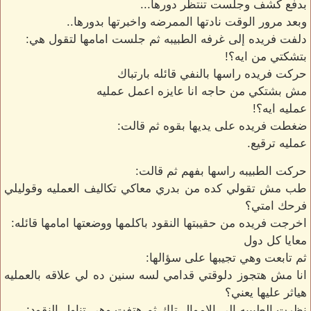
بدفع كشف وجلست تنتظر دورها...
وبعد مرور الوقت نادتها الممرضه واخبرتها بدورها..
دلفت فريده إلى غرفه الطبيبه ثم جلست امامها لتقول هي:
بتشكتي من ايه؟!
حركت فريده راسها بالنفي قائله بارتباك
مش بشتكي من حاجه انا عايزه اعمل عمليه
عمليه ايه؟!
ضغطت فريده على يديها بقوه ثم قالت:
عمليه ترقيع.
حركت الطبيبه راسها بفهم ثم قالت:
طب مش تقولي كده من بدري معاكي تكاليف العمليه وقوليلي
فرحك امتي؟
اخرجت فريده من حقيبتها النقود باكلمها ووضعتها امامها قائله:
معايا كل دول
ثم تابعت وهي تجيبها على سؤالها:
انا مش هتجوز دلوقتي قدامي لسه سنين ده لي علاقه بالعمليه
هياثر عليها يعني؟
نظرت الطبيبه إلى الاموال تلك ثم هتفت وهي تناول النقود:.