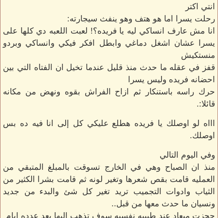
انتي اكتر
رحلت يسرا اما هو هتف وهو ينفث سيجارته:
انا مش عارف انساكي ليه يا فريده؟! لعبت اللعبه دي كلها على
يسرا عشان اشغل دماغي وابطل افكر فيكي وانساكي وبردو
منستكيش
قفز في عقله ما حدث منذ قليل عندما تخيل ان الفتاه التي بين
احضانه فريده وليس يسرا
حرك راسه باستنكار ثم ازاح الفراش بقوه ونهض من مكانه
قائلا:.
اااه لو اوصلك يا فريده هطلع عليكي كل إلى انا فيه ده بس
اوصلك.
وفي اليوم التالي
منذ ان الصباح وهي في الخارج تسوقت بالمبلغ المتبقي من
العمليه قامت بقص شعرها وتغير لونه ثم قامت بشرا الكثير من
الثياب وادوات التجميب تريد تغير كل شئ والبدء من جديد
ونسيان ما حدث معها من قبل..
حجزت ميعاد عند طبيبه نفسيه سوف تذهب اليها بعد عدده ايام