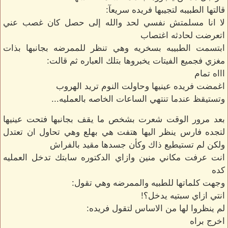
قالتها الطبيبه لتجيبها فريده سريعآ:
لا انا مسلمتش نفسي لحد والله إلى حصل كان غصب عني
اتعرضت لحادثه اغتصاب
ابتسمت الطبيبه بسخريه وهي تنظر للممرضه بجانبها بذات
مغزي فجميع الفيتات يخبروها بتلك العباره ثم قالت:
اااه تمام
اغمضت فريده عينيها وحاولت النوم تريد الهروب
وتستيقظ عندما تنتهي الساعات الخاصه بالعمليه...
بعد مرور الوقت شعرت بشخص ما يقف بجانبها فتحت عينيها
لتجده فارس ينظر اليها هتفت هي بهلع وهي تحاول ان تعتدل
ولكن لم تستيطيع ذاك وكأن جسدها مقيد بالفراش
انت عرفت مكاني منين وازاي الدكتوره سابتك تدخل العمليه
كده
وجهت كلماتها للطبيه والممرضه وهي تقول:
انتي ازاي سبتيه يدخل؟!
لم ينظروا لها من الاساس لتقول فريده:
اخرج براه