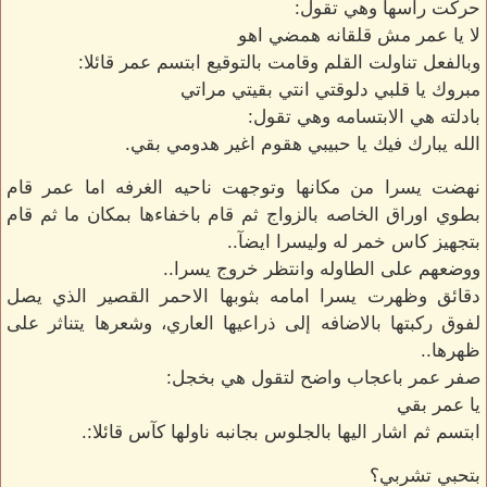
حركت راسها وهي تقول:
لا يا عمر مش قلقانه همضي اهو
وبالفعل تناولت القلم وقامت بالتوقيع ابتسم عمر قائلا:
مبروك يا قلبي دلوقتي انتي بقيتي مراتي
بادلته هي الابتسامه وهي تقول:
الله يبارك فيك يا حبيبي هقوم اغير هدومي بقي.
نهضت يسرا من مكانها وتوجهت ناحيه الغرفه اما عمر قام
بطوي اوراق الخاصه بالزواج ثم قام باخفاءها بمكان ما ثم قام
بتجهيز كاس خمر له وليسرا ايضآ..
ووضعهم على الطاوله وانتظر خروج يسرا..
دقائق وظهرت يسرا امامه بثوبها الاحمر القصير الذي يصل
لفوق ركبتها بالاضافه إلى ذراعيها العاري، وشعرها يتناثر على
ظهرها..
صفر عمر باعجاب واضح لتقول هي بخجل:
يا عمر بقي
ابتسم ثم اشار اليها بالجلوس بجانبه ناولها كآس قائلا:.
بتحبي تشربي؟