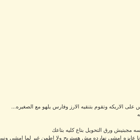
على الاريكه وتقوم بتنقيه الارز وفارس يلهو مع الصغيره...
ه
ه مجبتيش ورق التحويل بتاع كليه بتاعك
انا عايزه امشي نهارده مش هستريح ولا اطمن غير لما امشي ونب