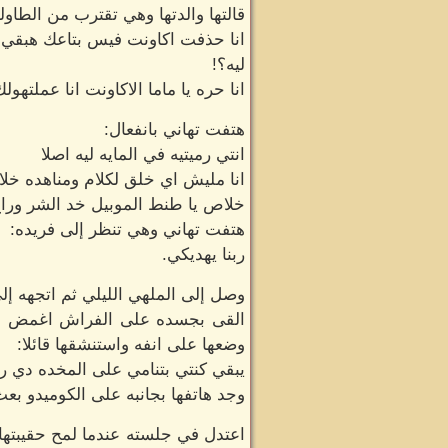
قالتها والدتها وهي تقترب من الطاو
انا حذفت اكاونت فيس بتاعك هبقي 
ليه؟!
انا حره يا ماما الاكاونت انا عملت
هتفت تهاني بانفعال:
انتي رميتيه في المايه ليه اصلا
انا مليش اي خلق لكلام ومناهده خ
خلاص يا طنط الموبيل خد الشر ور
هتفت تهاني وهي تنظر إلى فريده:
ربنا يهديكي.
وصل إلى الملهي الليلي ثم اتجهه إلى
القى بجسده على الفراش اغمض عيني
وضعها على انفه واستنشقها قائلا:
يبقي كنتي بتنامي على المخده دي ري
وجد هاتفها بجانبه على الكوميدو بعث
اعتدل في جلسته عندما لمح حقيبتها