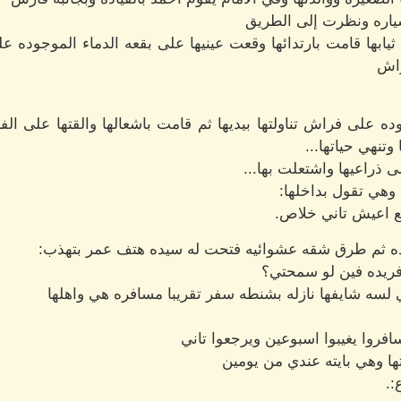
ياره ونظرت إلى الطريق
بها قامت بارتدائها وقعت عينيها على بقعه الدماء الموجود
راش
 على فراش تناولتها بيديها ثم قامت باشعالها والقتها على الفر
تنهي حياتها...
ذراعيها واشتعلت بها...
هي تقول بداخلها:
 اعيش تاني خلاص.
ريده ثم طرق شقه عشوائيه فتحت له سيده هتف عمر بتهذب:
فريده فين لو سمحتي؟
 لسه شايفها نازله بشنطه سفر تقريبا مسافره هي واهلها
فروا يغيبوا اسبوعين ويرجعوا تاني
ا وهي بايته عندي من يومين
:.