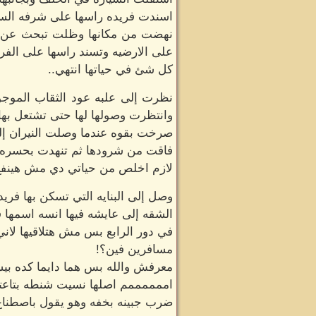
اسندت فريده راسها على شرفه الس
نهضت من مكانها وظلت تبحث عن ثيا
على الارضيه وتسند راسها على الف
كل شئ في حياتها انتهي..
نظرت إلى علبه عود الثقاب الموجوده
وانتظرت وصولها لها حتى تشتعل بها و
صرخت بقوه عندما وصلت النيران إلى 
فاقت من شرودها ثم تنهدت بحسره و
لازم اخلص من حياتي دي مش هينفع
وصل إلى البنايه التي تسكن بها ف
الشقه إلى عايشه فيها انسه اسمها 
في دور الرابع بس مش هتلاقيها لاني
مسافرين فين؟!
معرفش والله بس هما دايما كده بيسا
اممممممم اصلها نسيت شنطه بتاعته
ضرب جبينه بخفه وهو يقول باصطناع