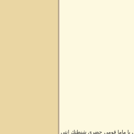
ي يا ماما قومي حضري شنطتك انتي