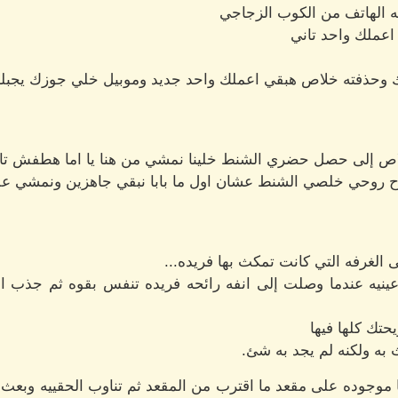
له الهاتف من الكوب الزجاجي
اعملك واحد تاني
هولك وحذفته خلاص هبقي اعملك واحد جديد وموبيل خلي جوزك يجبلك
لاص إلى حصل حضري الشنط خلينا نمشي من هنا يا اما هطفش تا
اح روحي خلصي الشنط عشان اول ما بابا نبقي جاهزين ونمشي 
 الغرفه التي كانت تمكث بها فريده...
ه عندما وصلت إلى انفه رائحه فريده تنفس بقوه ثم جذب الوسا
حتك كلها فيها
 به ولكنه لم يجد به شئ.
 موجوده على مقعد ما اقترب من المقعد ثم تناوب الحقييه وبعث ب