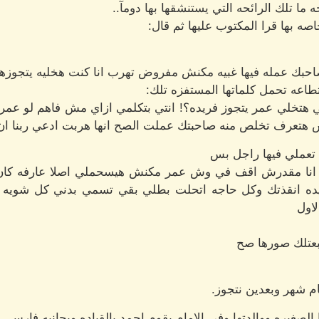
ه ما تلك الرائحه التي يستنشقها بها دومآ..
ه بها قرا المكتوب عليها ثم قال:
صاحبك عمله فيها غبيه مكنش مفروض تهرب انا كنت هخليه يتجوزها
تطاعه تحمل كلماتها المستفزه تلك:
هتخلي عمر يتجوز فريده؟! انتي بتكلمي ازاي مش فاهم لو عمر ع
ش هتعرف تخلص منه صاحبتك عملت الصح انها هربت ادعي ربنا ا
تعملي فيها راجل بس
لى انا مقدرش اقف في وش عمر مكنش هيسحملي اصلا عارفه كان 
ده انقذتك وكل حاجه اتحلت بطلي بقي تسمي بدني كل شويه 
لاول
بعتلك صورها صح
 شهر وبعدين نتجوز.
لصغيره ووالدتها وفي الامام يقوم احمد بالقياده وبجانبه فارس