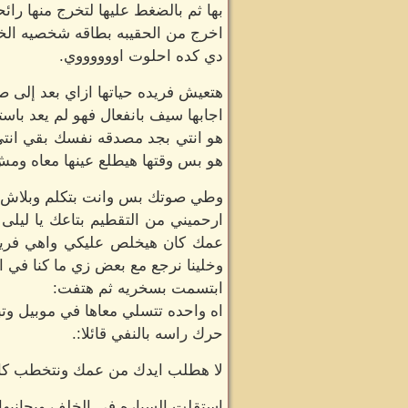
بها ثم بالضغط عليها لتخرج منها رائح
اخرج من الحقيبه بطاقه شخصيه الخاص
دي كده احلوت اووووووي.
هتعيش فريده حياتها ازاي بعد إلى 
اجابها سيف بانفعال فهو لم يعد باس
هو انتي بجد مصدقه نفسك بقي انتي 
هو بس وقتها هيطلع عينها معاه وم
وطي صوتك بس وانت بتكلم وبلاش 
ارحميني من التقطيم بتاعك يا لي
عمك كان هيخلص عليكي واهي فري
وخلينا نرجع مع بعض زي ما كنا في ا
ابتسمت بسخريه ثم هتفت:
اه واحده تتسلي معاها في موبيل وت
حرك راسه بالنفي قائلا:.
لا هطلب ايدك من عمك ونتخطب كام
استقلت السياره في الخلف وبجانبها ا