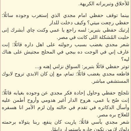
للأخلاق وتبريراته الكريهة.
بينما توقف حفظي امام مجدي الذي إستغرب وجوده سائلًا:
حفظي رچعت ميتي؟ وكيف دخلت للدار
إرتبك حفظي بتبرير: لسه راجع يا عمي وكنت چاي أبشرك إنى
حليت المُشكلة اللى كانت في مصر.
شعر مجدي بغضب بسبب رجولته على اهل داره قائلًا: إنت
عارف إني في الوجت ده ببجي في المحلج مجتيش على هناك
ليه؟
توتر حفظي قائلًا بتبرير: السواق نزلني إهنه و...
قاطعه مجدي بغضب قائلًا: تمام، مع إن كان الابدي تروح لابوك
المستشفي مباشر.
تلجلج حفظي وحاول إحادة فكر مجدي عن وجوده بغيابه قائلًا:
إنت صُح يا عمي، هروح الدار أغير هدومي وأروح أطمن عليه
وأسأل الدكاتره في تقدم في حالته وإن لزم الأمر انا هسفره
للعلاج بره مصر.
شعر مجدي بآسي قائلًا: ياريت كان ينفع، ربنا يتولاه برحمته
دلوك لازمن تكون جاره بإستمرار دايمًا.