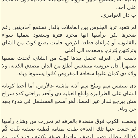
على أحد.
ب دار العوامري.
لم تتعود ثريا الجلوس بين العاملات بالدار تستمع أحاديثهن رغم
ضجرها لكن برأسها انها مجرد فترة وستعود لعملها سواء
بالقانون، أو مُراعاة قطعة الارض، قامت بصنع كوبً من الشاي
وتركتهن يُثرثن، وصعدت الى أعلى
دلفت الى الغرفه تحمل بيدها كوبً من الشاي، تُحدث نفسها
تستهزأ: قال عروسه مينفعش أطلع من الدار، مصدق الكدبه، ولا
ولاء دي كمان عليها سخافة المفروض كانوا يسموها وباء.
دى بتتنفس سِم وبتبُخ سِم أذيه ماشيه عالأرض، أما أحط كوباية
الشاي على الطرابيزه وأقلع العبايه دي وأقعد براحتي كده سراج
مش بيرجع للدار غير المسا، أهو أسمع المسلسل في هدوء بعيد
عن وباء.
وضعت الكوب فوق منضدة بالغرفه ثم تحررت من وشاح رأسها
ثم خلعت عنها تلك العباءة ظلت بمنامه قُطنية صيفيه بثُلث كُم
كذالك بنطال قصير لنصف ساقيها، ضيقة تكشف جزء كبير من