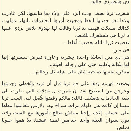
دي هتنطردي خالية.
شعرت ثريا بغيظ، ودت الرد على ولاء بما يناسبها، لكن غادرت
ولاءا بعد حديثها الفظ ووجهت أمرها للخادمات بانهاء عملهن،
كذالك مسكت فهيمه يد ثريا وقالت لها بهدوء: بلاش تردي عليها
يا ثريا هي بتستفزك للغلط.
تعصبت ثريا قائله بغضب: أغلط...
فى مين
هي دي مين اساسًا واحدة حِشرية وعاوزة تفرض سيطرتها إنها
لها مكانة وكلمة حتى على رجالة العيلة...
مفكرة نفسها صاحبة شآن على عيلة كل رجالتها...
وضعت فهيمه يدها على فم ثريا قبل أن تزيد وتُخطئ وجذبتها
وخرجن من المطبخ بعد ان غمزت ل عدلات التي نظرت الى
بقية الخادمات بتعسُف قائله: مالكم وقفتوا شُغل ليه، الست ثريا
مهما إن كانت هي دلوك مرات سراج بيه، ولازمن تتعاملوا معاها
على حساب إكده وإحنا ملناش صالح بأمورها مع الست ولاء،
دول نسوان العيله وإحنا خدامين لقمة عيشنا، يلا هموا خلونا
نخلص.