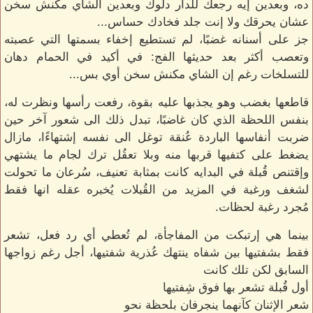
ده، وبعدين إيه رجعك للدار دلوك وبعدين الشاي مكنش سخن
عشان يحرقك ولا إنت جلد فخادك حساس...
جز على أسنانه غضبًا، لم تستطيع إخفاء بسمتها التي عصبته
وتعصب أكثر بعد حديثها الفج: في أكيد في الحمام دهان
للتسلخات رغم إن الشاي مكنش سخن أوي بس...
قاطعها بغضب وهو يجذبها عليه بقوة، رفعت رأسها ونظرت له،
بنفس اللحظة الذي كان غاضبًا، تبدل ذلك الى شعور آخر حين
ضربت أنفاسها الباردة عُنقة توغل الى نفسه إشتهاءًا، مازال
يضغط على كتفيها قربها منه وبلا تعقُل ترك لجام ما يشتهي
وإقتنص قُبلة في البدايه كانت بمثابة تعنيف، سُرعان ما تحولت
لشغف ورغبة في المزيد من القُبلات يُخبره عقله انها فقط
مُجرد رغبة لحظات.
بينما هي إرتبكت من المفاجأة، لم تُعطي أي رد فعل، تشعر
فقط بشفتيها بين شفاه ينتهك عُذرية شفتيها، أجل رغم زواجها
السابق لكن تلك كانت
أول قُبلة تشعر بها فوق شِفتيها
شعر الإثنان كآنهما ينجرفان بلحظة نحو