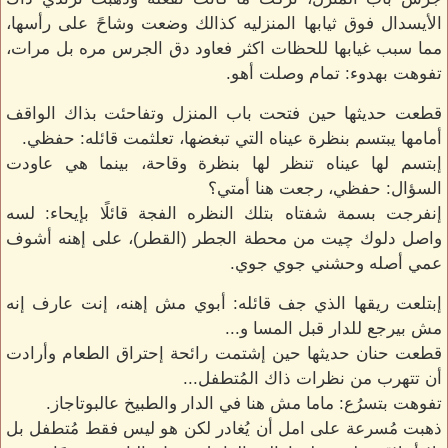
الأيسدال فوق ثيابها المنزليه كذالك وضعت وشاحً على رأسها،
مما سبب غيابها للحظات اكثر فعاود دق الجرس مره بل مرات،
تفوهت بهدوء: تمام وصلت أهو.
قطعت حديثها حين فتحت باب المنزل وتفاحئت بذاك الواقف
أمامها يبتسم بنظرة عيناه التي تبغضها، تعلثمت قائله: حفظي.
إبتسم لها عيناه تنظر لها بنظرة وقاحة، بينما هي عاودت
السؤال: حفظي، رجعت هنا أمتي؟
إنفرجت بسمة شفتاه بتلك النظره الفجة قائلًا بإيحاء: لسه
واصل دلوك چيت من محطة الجطر (القطر)، على إهنه أشوف
عمي أصله وحشني جوي جوي.
إبتلعت ريقها الذي جف قائله: أبوي مش إهنه، إنت عارف إنه
مش بيرجع للدار قبل المسا و...
قطعت حنان حديثها حين إشتمت رائحة إحتراق الطعام وأرادت
أن تتهرب من نظرات ذاك المُتطفل...
تفوهت بتسرُع: ماما مش هنا في الدار والطبيخ عالبوتاجاز.
ذهبت مُسرعة على امل أن يُغادر لكن هو ليس فقط مُتطفل بل