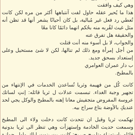
وهي كيف وافقت
هذا ما يُحير عقله حاول لفت آنتباهها أكثر من مره لكن كانت
تُعطي رد فعل غير مُبالية، بل كان أحيانًا يشعر أنها قد تظن أنه
مثل غيث لقُربه منه بحُكم انهما دائمًا كانا معًا
والحقيقة هل تفرق عنه
والجواب، لا بل أسوء منه أنت قتلت
من أجل إمرأة ومع ذلك لم تنالها، لكن لا شئ مستحيل وعلى
إستعداد بسحق جديد.
ب دار عمران العوامري
بالمطبخ.
كانت كُل من فهيمة وثريا تُساعدن الخدمات في الإنتهاء من
تجهير وجبة الغداء. تبسمت عدلات ل ثريا قائله: إنتِ لساتك
عروسة المفروض متجفيش معانا إهنه بالمطبخ والوكل يجي لحد
عنديكِ بالأوضة بتاع سراج بيه.
تهكمت ثريا وقبل ان تتحدث كانت دخلت ولاء الى المطبخ
وسمعت حديث الخادمة وإستهزأت وهي تنظر الى ثريا بدونية
قائله بإستهزاء وتلميح صريح: كانت بِت بنوت إياك واول جوازة