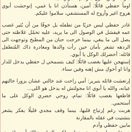
اومأ حفظي قائلًا: آمين، هستأذن انا يا عمي، إتوحشت أبوي
هروح اغير وأروح له المستشفي، سلاموا عليكم.
غادر حفظي ليس خزيًا من تطفله بل خوفًا من أن يُثير غصب
عمه فيفشل في الوصول الى ما يريد، عليه تحمُل غلاظته حتى
يصل الى ما يبغي، بينما خرجت حنان من المطبخ وتوجهت الى
الردهه تشعر بأمان حين رأت والدها ومغادرة ذاك المُتطفل
قائله: أحضرلك الوكل يا أبوي.
إستهجن عليها بغضب قائلًا: كيف بتسمحي ل حفظي يدخل للدار
وانا او أخوكِ مش إهنه وفين سناء.
إرتعشت قائله بتبرير: أمي راحت عند خالتي عشان يزورا خالتهم
عيانه، والله يا أبوي انا مجولتش له يدخل هو اللى...
قاطعها بغضب قائلًا: تمام، روحي حضري الوكل على ما
أستحمي.
هربت رغم إرتياح قلبها، بينما وقف مجدي قليلًا يفكر يشعر
بتشتيت في عقله بالمقارنة
مابين حفظي وآدم