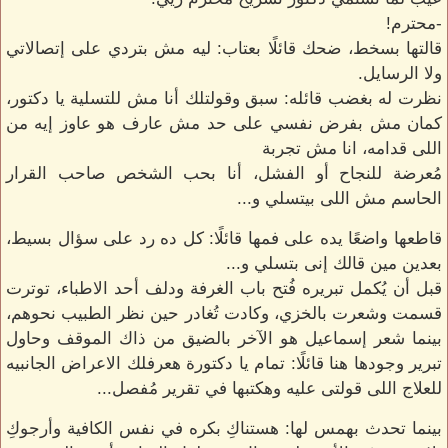
-محترم!
قالتها بسخط، ضحك قائلًا بعتاب: ليه مش بتردي على إتصالاتي
ولا الرسايل.
نظرت له بغضب قائله: سبق وقولتلك أنا مش للتسلية يا دكتور،
كمان مش بفرض نفسي على حد مش عارف هو عاوز إيه من
اللى قدامه، انا مش تجربة
مُعرضة للنجاح أو الفشل، أنا بحب الشخص صاحب القرار
الحاسم مش اللى بيتسلي و...
قاطعها واضعًا يده على فمها قائلًا: كل ده رد على سؤال بسيط،
بعدين مين قالك إنى بتسلي و...
قبل أن يُكمل تبريره فُتح باب الغرفة ودلف أحد الاطباء، توترت
قسمت وشعرت بالخزي، وكادت تُغادر حين نظر الطبيب نحوهم،
بينما شعر إسماعيل هو الآخر بالضيق من ذاك الموقف وحاول
تبرير وجودها هنا قائلًا: تمام يا دكتورة هعرفلك الاعراض الجانبيه
للعلاج اللى قولتى عليه وهكتبها في تقرير مُفصل...
بينما تحدث بهمس لها: هستناكِ بكره في نفس الكافية وأرجوكِ