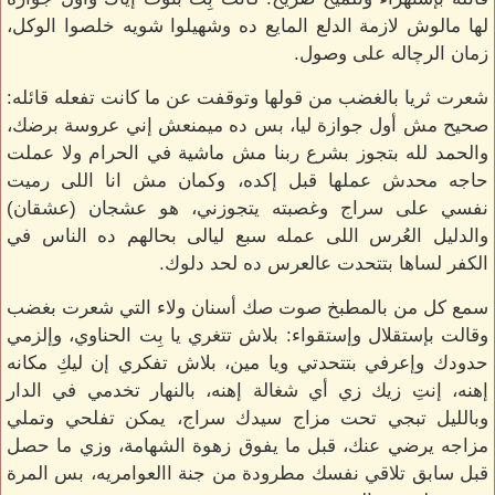
لها مالوش لازمة الدلع المايع ده وشهيلوا شويه خلصوا الوكل،
زمان الرچاله على وصول.
شعرت ثريا بالغضب من قولها وتوقفت عن ما كانت تفعله قائله:
صحيح مش أول جوازة ليا، بس ده ميمنعش إني عروسة برضك،
والحمد لله بتجوز بشرع ربنا مش ماشية في الحرام ولا عملت
حاجه محدش عملها قبل إكده، وكمان مش انا اللى رميت
نفسي على سراج وغصبته يتجوزني، هو عشجان (عشقان)
والدليل العُرس اللى عمله سبع ليالى بحالهم ده الناس في
الكفر لساها بتتحدت عالعرس ده لحد دلوك.
سمع كل من بالمطبخ صوت صك أسنان ولاء التي شعرت بغضب
وقالت بإستقلال وإستقواء: بلاش تتغري يا بِت الحناوي، وإلزمي
حدودك وإعرفي بتتحدتي ويا مين، بلاش تفكري إن ليكِ مكانه
إهنه، إنتِ زيك زي أي شغالة إهنه، بالنهار تخدمي في الدار
وبالليل تبجي تحت مزاج سيدك سراج، يمكن تفلحي وتملي
مزاجه يرضي عنك، قبل ما يفوق زهوة الشهامة، وزي ما حصل
قبل سابق تلاقي نفسك مطرودة من جنة االعوامريه، بس المرة