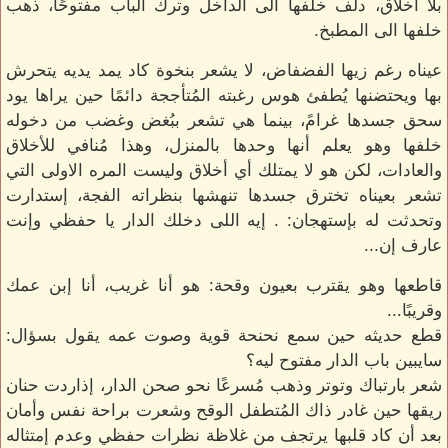
بلا أخلاق، دلف خلفها الى الداخل وترك الباب مفتوحًا، ذهب
خلفها الى المطبخ.
عيناه رغم زيها الفضفاض، لا يشعر بنخوة كاد يمد يديه يتحرش
بها ويحتضنها يُطفئ هوس رغبته المُتأججة دائمًا حين يراها يود
سحق جسدها غرامً، بينما هي تشعر ببُغض وغضب من دخوله
خلفها وهو يعلم أنها وحدها بالمنزل، وهذا مُنافي للأخلاق
والعادات، لكن هو لا يمتلك أي أخلاق وليست المره الاولى التي
تشعر بعيناه تخترق جسدها تنهشها بنظراته الفجة، إستدارت
وتحدثت له بإستهجان: . إيه اللى دخلك الدار يا حفظي وإنت
عارف إن...
قاطعها وهو يقترب بعيون وقحة: هو أنا غريب، أنا إبن عمك
وقريبًا...
قطع حديثه حين سمع نحنحة قوية وصوت عمه يقول بسؤال:
سايبين باب الدار مفتوح ليه؟
شعر بارتباك وتوتر وذهب مُسرعًا نحو صحن الدار، إذاردت حنان
ريقها حين غادر ذاك المُتطفل الوقح وشعرت براحة نفس وأمان
بعد أن كاد قلبها يرتجف من غلاظة نظرات حفظي وعدم إمتثاله