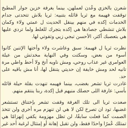
شعرن بالخزي وعُدن لعملهن، بينما بغرفة خزين جوار المطبخ
توقفت فهيمة مع ثريا قائله بتنبيه: ثريا بلاش تتحدتى جدام
الخدمات إكده في منهم بينقل الحديت ل عمتي ولاء وكمان
بلاش تنشطي جصادها هي إكده بتجرك للغلط ولما تردي عليها
هي بتعصبك أكتر، الأحسن تبجي زيي وتفوتي لها.
نظرت ثريا ل فهيمة: سبق وعاشرت ولاء وأختها الإتنين كانوا
أسوء من بعض، وسكتت وفي النهاية مخدتش من عيلة
العوامري غير عذاب روحي، ومش ناويه أنخ ولا أحط واطي مرة
تانيه لحد ومش خايفة إن حديتي يتنقل لها، أنا مش باقيه على
حد.
غادرت ثريا تشعر بغضب، بينما فهيمه تنهدت بقلة حيلة قائله
بأسي: عارفة اللى حصلك منيهم قبل إكدة، ربنا ينتقم منهم.
صعدت ثريا الى تلك الغرفة وقفت تشعر بإختناق تستشعر
غضبها، تود ان تصرخ لكن لا هي لن تنهزم مره أخري ولن تتخذ
الصمت كما فعلت سابقًا، لن تظل مهزومة يكفي إنهزامًا هي
تمتلك عُمرًا واحدًا فقط، ولن تقبل إهانة أو إمتثال لرغبة أحد غير