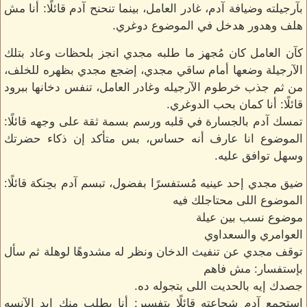
بآرجيلته وضيافة آدم، غادر العامل، بينما تنحنح آدم قائلًا: أنا مش
هلف وهدور هدخل في الموضوع دوغري.
كآن العامل كان مُجهز ما طلبه مجدي انجز بلحظات وعاد بتلك
الآرجيلة وضعها أمام ساقي مجدي، إضجع مجدي بظهره للخلف،
من ثم جذب خرطوم الآرجيله وغادر العامل، تنفس دخانها ببرود
قائلًا: أنا كمان بحب الدوغري.
تمسك آدم بالجسارة في قلبه ورسم بسمة ثقة على وجهه قائلًا:
الموضوع انا عارف أنه حساس، بس متأكد إن ذكاء حضرتك
وسهل توافق عليه.
ضيق مجدي إحد عينيه مُستفسرًا بفضول، تبسم آدم بحِنكة قائلًا:
الموضوع اللى محتاجلك فيه
موضوع نسب بين عيلة
العوامري والسعداوي
توقف مجدي عن تنفيث الدخان ونظر له مشدوهًا لوهلة ثم سأل
بإستفسار: مش فاهم
جصدك إيه بالحديت اللى بتجوله ده.
إستجمع آدم شجاعته قائلًا بتفسير: أنا بطلب منك إيد الآنسه