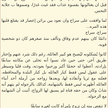
قبل ان يغتالونها بقسوة عذاب فقد غيث غدرًا، وصموها ب جلابة
النحس.
لما وافقت على سراج وان تعود بين براثن إعصار قد يقتلع قلبها
هذه المره...
سراج، سراج
دائمًا كان بينهم عدم وفاق وتآلف منذ صغرهم كان ذو شخصية
قويه.
كانوا يُشكلونه ليُصبح هو كبير العائلة، رغم ذلك شرد عنهم وإختار
طريق آخر، حتى حين عاد نسوا أنه تخلى عن مكانته سابقًا
بإرادته، أعطوا له حجمًا أكبر ورحبوا بعودته، وقت قليا وسيطر
على عقول ليس فقط كبار العائله بل كبار البلدة والمحافظه،
فعلته مع ثريا وأنقاذه لها، وبعدها زواجه من أرملة أحد أبناء
العائله أظهرته ليس فقط بالشهامة، كذالك بالرجوله لم يتهم أنه
شابً وكان من حقه فتاة لم يسبق لها الزواج، أثبت أن الشهامة
مع الرجوله.
لا تنقص منه إن تزوج بإمرأة كانت لغيره سابقًا