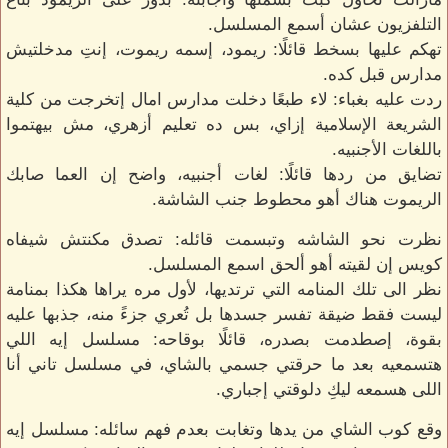
التلفزيون عشان أسمع المسلسل.
تهكم عليها بسخط قائلًا: ريمود، إسمه ريموت، إنتِ مدخلتيش
مدارس قبل كده.
ردت عليه بغباء: لاء طبعًا دخلت مدارس امال إتخرجت من كلية
الشريعة الإسلامية إزاي، بس ده تعليم أزهري، مش بيهتموا
باللغات الأجنبيه.
تضايق من ردها قائلًا: لغات أجنبيه، واضح إن العما صابك
الريموت هناك أهو محطوط جنب الشاشة.
نظرت نحو الشاشه وتبسمت قائله: تصدق مكنتش شيفاه
كويس إن لقيته أهو ألحق اسمع المسلسل.
نظر الى تلك المنامه التي ترتديها، لأول مره يراها هكذا بمنامة
ليست فقط ضيقة تفسر جسدها بل تُعري جزءً منه، جذبها عليه
بقوة، إصطدمت بصدره، قائلًا بوقاحه: مسلسل إيه اللي
هتسمعيه بعد ما حرقتي جسمي بالشاي، في مسلسل تاني أنا
اللى هسمعه ليكِ دلوقتي إجباري.
وقع كوب الشاي من يدها وتغابت بعدم فهم سائله: مسلسل إيه