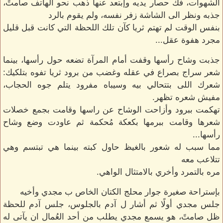
الشهوات، فك حصار يديه وإبتعد عنها ذهب نحو الهاتف صامتً،
جذبه ونظر الى الشاشة زفر نفسه، ولم يقوم بالرد
بنفس الوقت لم تهتم ثريا كآن تلك اللحظة التي كانت قبل قليل
مجرد هفوة عقل...
جذبت وشاح رأسها وقفت أمام المرآة تضعه حول رأسها، بينما
شعر سراج بصراع في عقله وغضب من برود ثريا تفوه بتلكيك:
شعرك اللى بتتحالي بيه وسيباه مفرود يتلم جوه الحجاب،
مفيش شعره تظهر.
تهكمت ببرود وأزاحت الوشاح عن راسها وقامت بجمع خصلات
شعرها وقامت ببرمها بكعكة مُحكمة ثم عاودت وضع وشاح
رأسها...
مما سبب له شعور بالغيظ حاول كبته بينما هي تبتسم وهي
تتلاعب معه
مره بالتمرد وأخري بالامتثال الواهي.
بإستراحة صغيرة جوار محلج الكتان الخاص ب مجدي وأخيه
جلس مجدي أولًا ثم أشار ل آدم بالجلوس، جلس آدم للحظة
ظل صامتً، هو يسمع مجدي يطلب من أحد العُمال ان يآتى له