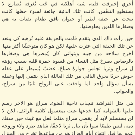
أخري إخترقت قلبه، شبة أهلكته في جُب يُغرقه يُصارع لا
يستطيع التنفُس. كانت تلك الذئبة جائعة لسوء حظها كانت
تبحث عن جيفة لطير أو حيوان نافق طعام تقتات به هي
وصغارها اللذين يحاوطنها.
حين رأت ذاك الذي يتقدم قامت بالحربقة عليه تُرهبه كي يبتعد
عن تلك الجيفة التي عثرت عليها، لكن هو كان متوحشًا أكثر منها
أخرج سلاحه من جيبه وبثواني كان يُمطرها هي وصغارها
بالرصاص يصرخ مثل النساء من قسوة جمرة قلبه بسبب رؤيته
ل سراج وثريا تجلس جوارهُ صباحً. غضبً يُسيطر على عقله
خوض حربًا يحرق الباقي من تلك العائلة الذي ينتمي إليها وعقله
يسأل سؤال واحد لما وافقت على الزواج ثانيًا من سراج،
والجواب.
هي مثل الفراشة تنجذب ناحية الضوء، سراج هو الآخر رسم
عليها بالشهامة كما خدعها غيث بمعسول كلامه الزائف، لكن لا
لن يستسلم لابد أن يقصي سراج مثلما فعل مع غيث حين سفك
دمه، ليس طمعًا سوا بأن ينال ثريا لاحقًا، شاهد طرد ولاء وزوجة
عمه لها قبل إنتهاء أيام العزاء هو من ساعدها تخرج من المنزل