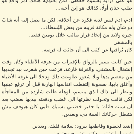
هو على درايه بقسوة حفظي، لكن بالنهايه هنالك أمر واقع هو
طلب حنان أولًا، كذالك هو إبن أخيه...
آدم، آدم ليس لديه فكرة عن أخلاقه، لكن ما يصل إليه أنه شابً
ذو شآن وله مكانة قريبه من بعض البُسطاء...
حِيرة ولابد من إتخاذ قرار صائب خلال يومين فقط.
بالمشفى
كان يُراقبها عن كثب الى أن جائت له فرصة.
حين كانت تسير بالرواق بالإقتراب من غرفة الأطباء وكان وقت
إنشغال بالمشفى، والغرفة فارغة، فزعت حين شعرت بيد تجذبها
من معصم يدها وبلا شعور طاوعت ذلك ودخلا الى غرفة الأطباء
وأغلق بابها، بصعوبة إلتقطت انفاسها الهاربة قبل أن ترفع عينيها
وتنظر الى ذاك الذي يبتسم، لوهلة ظلت شاردة من المفاجأة
لكن فاقت وتحولت نظرتها الى غضب ودفعته بيديها بغضب بعد
ان سبته قائله: يا حقير خضتني بسببك قلبي كان هيوقف مش
هتبطل حركاتك الغبية دي، وبعدين.
إبتعد لخطوة وقاطعها ببرود: سلامة قلبك، وبعدين
عيب لما تشتمي دكتور تشريح محترم زيي.