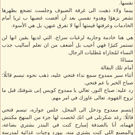
نفسها.
بينما ولاء ذهبت الى غرفة الضيوف وجلست تضجع بظهرها
تشعر بزهوًا وهدوء نفسي بعد أن أفضت غضبها ب ثريا أمام
الخادمات وعرفتها قيمتها أنها لا تفرق عنهن، بل هي الأسوء.
هي هنا خادمة وجارية لرغبات سراج، التي لديها يقين انها لن
تستمر كثيرًا فهي أخيب بل أضعف من ان تعلم أساليب جذب
النساء لمُجاراة مُطلبات الرجال.
مساءًا
أمام تلك البقالة
أثناء سير ممدوح سمع نداء فتحي عليه، ذهب نحوه تبسم قائلًا:
صباح الخير يا عم فتحي.
رد عليه: صباح النور، تعالي يا ممدوح كويس إنى شوفتك قبل ما
تروح القهوة. تعالى عاوزك في امر مهم.
إبتسم ممدوح ودخل الى المحل، جلس جواره، تبسم فتحي
قائلًا: رغد شكرتلى في انك لخصت لها جزء من المنهج مكنتش
فهماه، أنا بالصدفة إمبارح كنت في البندر بشتري بضاعة،
والمصنع اللى كنت بشترى منه، بيورد وجبات غذائية لمدرسة