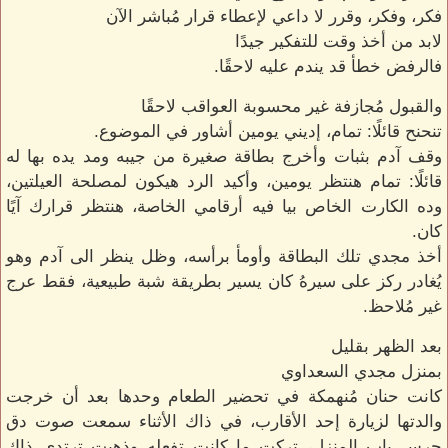
فكر، وفكر، وقرر لا داعي لإعطاء قرار مُباشر الآن
لابد من أخذ وقت للتفكير جيدًا
فالرفض خطأ قد يندم عليه لاحقًا.
والقبول مُجازفة غير محسوبة العواقب لاحقًا
تنحنح قائلًا: تمام، إديني يومين أشاور في الموضوع.
وقف آدم بثبات وأخرج بطاقة صغيرة من جيبه ومد يده بها له
قائلًا: تمام هنتظر يومين، وأكيد الرد هيكون لمصلحة العيلتين،
وده الكارت الخاص بيا فيه أرقامي الخاصة، هنتظر قرارك آيًا
كان.
أخذ مجدي تلك البطاقة وأومأ برأسه، وظل ينظر الى آدم وهو
يُغادر ركز على سيرهُ كان يسير بطريقة شبة طبيعية، فقط عرج
غير مُلاحظ.
بعد الظهر بقليل
بمنزل مجدي السعداوي
كانت حنان مُنهمكة في تحضير الطعام وحدها بعد أن خرجت
والدتها لزيارة إحد الأقارب، في ذاك الأثناء سمعت صوت دق
جرس باب المنزل، تركت ما كانت تفعله وذهبت ترتدي ذاك