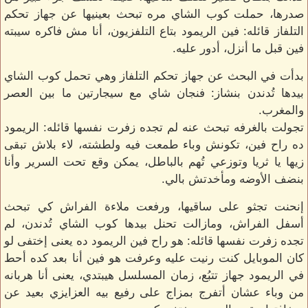
صدرها، حملت كوب الشاي مره تبحث بعينيها عن جهاز تحكم
التلفاز قائله: فين الريمود بتاع التلفزيون، أنا مش فاكره سيبته
فين قبل ما أنزل، أدور عليه.
بدأت في البحث عن جهاز تحكم التلفاز وهي تحمل كوب الشاي
بيدها تُدندن بنشاز: فنجان شاي مع سيجارتين ما بين العصر
والمغرب.
تجولت بالغرفه تبحث عنه لم تجده زفرت نفسها قائله: الريمود
ده راح فين، تكونش وباء طمعت فيه ولطشته، لاء بلاش تبقى
زيها يا ثريا وتوزعي تُهم بالباطل، يمكن وقع تحت السرير وأنا
بنضف الأوضه ومأخدتش بالي.
إنحنت تجثو على ساقيها، ورفعت ملاءة الفراش كي تبحث
أسفل الفراش، ومازالت تحنل بيدها كوب الشاي تُدندن، لم
تجده زفرت نفسها قائله: هو راح فين الريمود ده يعنى إختفى لو
كان الموبايل كنت رنيت عليه وعرفت هو فين أنا بعد كده أحط
في الريمود جهاز تتبُع، زمان المسلسل هيبتدي، يعنى أنا هربانه
من وباء عشان أتفرج بمزاج على رفيع بيه العزايزي بعيد عن