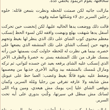
سخافتها، يقوم الريمود يختفي كده.
مازالت جاثيه لكن صمتت للحظه ونظرت بتمعن قائله: حلوه
رجلين السرير دى لاء وشكلها صلبه وقويه.
قالت ذلك ووضعت يدها الخاليه عليها، لكن إنخضت حين تحركت
أسفل يدها شهقت بهلع ونهضت واقفه لكن لسوء الحظ إنسكب
معظم محتوي كوب الشاي على ذلك الذي ينظر لها بغيظ وتجهم
وجهه حين إنسكب الشاي على تلك المنشفه الذي يضعها على
خصره، بينما هي نظرت له للحظه حاولت كبت بسمتها حين رأته
يمسك طرف من تلك المنشفه يستر به خصرهُ والطرف الآخر
الذي إنسكب عليه الشاى يرفعه بعيد عن جسده لثواني، ثم تركه
ومازال مُمسك بالمنشفه بيد وباليد الأخرى جذبها من مِعصمها
وضغط عليه بقوة قائلًا بغيظ وغضب: العما حط على عيونكِ
مش شايفه ولا عارفه تفرقي بين رجليا ومُلة السرير، وكمان
بتوقعى الشاي عليا إنتِ يومك مش هيعدي، ومين وباء اللى
لسانك مش مبطل في سيرتها، وكُنتِ بدوري على أيه تحت
السرير.
مازالت تحاول كبت بسمتها وأجابته: بدور على الريمود بتاع