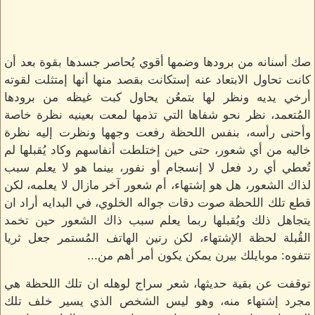
صك أسنانه من برودها وضمها أقوي يُحاصر جسدها بقوة بعد أن
كانت تحاول الابتعاد عنه إستكانت بقصد منها أنها إمتثلت لقوته
أرخي يديه ونظر لها بتمعُن يحاول كبت غيظه من برودها
المُتعمد، نظر نحو شفاها التي تذمها لمعت بعينيه نظرة خاصة
وأحنى رأسه، بنفس اللحظة رفعت وجهها ونظرت إليه نظرة
خاليه من أي شعور، حتى حين إختلطت أنفاسهم وكاد يُقبلها لم
تُعطي أي رد فعل لا إنسجام أو نفور، بينما هو لا يعلم سبب
لذاك الشعور، هل هو إشتهاء، أم شعور آخر مازال لا يعلمه، لكن
قطع تلك اللحظة صوت دقات جواله الخلوي، في البدايه أراد ان
يتجاهل ذلك ويُقبلها ربما يعلم سبب ذاك الشعور حين تخمد
القُبلة لحظة الإشتهاء، لكن رنين الهاتف المُستمر جعل ثريا
تتفوه: موبايلك بيرن يمكن يكون أمر أهم من...
توقفت عن بقية حديثها، شعر سراج لوهله ان تلك اللحظة هي
مجرد إشتهاء منه، وهو ليس الشخص الذي يسير خلف تلك