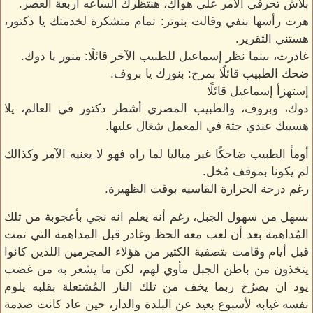
بلاش تحرفي الأمر على هواكِ، هنتظرك الساعه أربعة العصر.
هزت رأسها بنفي وقالت بتوتر: تمام متشكرة لخدمتك يا دكتور،
هستني التقرير.
غادرت، بينما نظر إسماعيل للطبيب الآخر قائلًا: منور يا دوك.
ضحك الطبيب قائلًا بمرح: بنورك يا بروف.
إستهزأ إسماعيل قائلًا
دوك، وبروف، والطبيب المصري أشطر دكتور في العالم، يلا
هسيبك عندي جثة في المعمل شغال عليها.
أومأ الطبيب ضاحكًا غير مباليا لما راه فهو لا يعنيه الآمر وكذالك
لم يكونا بموقف مُخل.
رغم درجة الحرارة القاسيه بوقت الظهيرة.
بسهل من سهول الجبل، رغم أنه يعلم انه نجي بأعجوبة من تلك
المُداهمة بعد أن لعب معه الحظ وغادر قبل المداهمة التي تمت
قبل أيام وقامت بتصفية الكثير من هؤلاء المجرمين اللذين كانوا
يتخذون من باطن الجبل مأوي لهم، لكن ما يشعر به من غضب
يود ان يصرُخ ربما يخف من تلك النار المُشتعلة بقلبه يلوم
نفسه غيابه لأسبوع بعيد عن البلدة والدار، حين عاد كانت صدمة