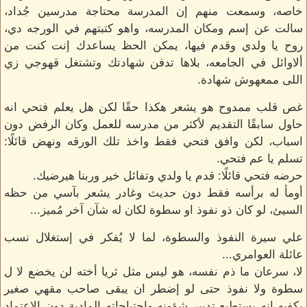
خاصه، وسمعت منهم إن المدرسة محتاجة مدرسين جُداد،
سالت عن إسم ومكان المدرسه، واهو كتبتهم في الورجه دي،
روح يا ولدي وقدم فيها، يمكن الحظ يساعدك إنت كنت من
ألاوائل في الجامعه، بلاها تدفن شهادتك وتشتغل قهوجي زي
اللى ممعهوش شهادة.
غص قلب ممدوح هو يشعر هكذا حقًا لكن هل يعلم فتحي انه
حاول سابقًا التقديم لأكثر من مدرسه للعمل وكان الرفض دون
اسباب، لكن وافق فتحي فقط واخذ تلك الورقه ونهض قائلًا:
تسلم يا عم فتحي.
حرضه فتحي قائلًا: قدم يا ولدي وتفائل خير وربنا هيرضيك.
أومأ له برأسه فقط دون حديث وغادر يشعر بآسي من حظه
السيئ، لو كان ذو نفوذ او سطوة لكان له شآن آخر مُميز...
علي سيرة النفوذ والسطوة، لما لا يُفكر في إستغلال نسب
عائلة العوامري...
لا، سرعان ما ذم نفسه، هو ليس مثل ثريا أخته لن يخضع لا ل
سطوة ولا نفوذ حتى لو إضطر ان يبقى صاحب مقهي صغير
يكفيه انه يستطيع تدبير شؤونه وإحتياجاته المادية دون الاعتماد