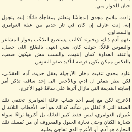
حنان للجواز مني.
زادت ملامح مجدي إندهاشًا وتعلثم بمفاجأة قائلًا: إنت بتجول
إيه، إنت عارف إن كان في تار جديم بين عيلة العوامري
والسعداوي.
تفهم آدم ذلك، وبخبرته ككاتب يستطيع التلاعُب بحوار المشاعر
والنفوس قائلًا: جولت كان، يعني انتهى بالصُلح اللى حصل،
وأعتقد العداوة كمان إنتهت، والنسب مش هيكون صعب،
بالعكس ممكن يكون فرصة لتأكيد صفو النفوس.
عاود مجدي تنفيث دخان الآرجيلة يعقل حديث آدم العقلاني،
لكن نظر بتمعُن ل آدم، وبالأخص الى إحد ساقيه تذكر أمر
إصابته القديمة التي مازال آثرها على ساقهُ فهو الأعرج.
الاعرج، لكن مع إسم أحد شباب عائلة العوامري تختفي تلك
الصفة التي لا تُقلل من شآنه، كذالك هو أحد الأقطاب الثلاثة ل
عُمران العوامري، ليس فقط كبير العائلة بل أكثرها ثراءًا سواء
بتجارة الكتان وحتى تجارة الخيول والمعروف أن من يُمسك تلك
التجارة هو آدم، أو الأعرج الذي تفاجئ بطلبه