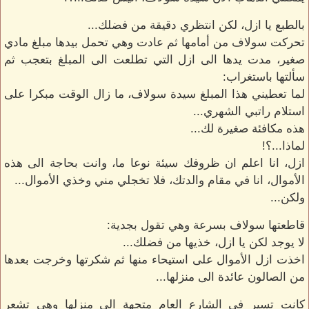
بالطبع يا ازل، لكن انتظري دقيقة من فضلك...
تحركت سولاف من أمامها ثم عادت وهي تحمل بيدها مبلغ مادي
صغير، مدت يدها الى ازل التي تطلعت الى المبلغ بتعجب ثم
سألتها باستغراب:
لما تعطيني هذا المبلغ سيدة سولاف، ما زال الوقت مبكرا على
استلام راتبي الشهري...
هذه مكافئة صغيرة لك...
لماذا...؟!
ازل، انا اعلم ان ظروفك سيئة نوعا ما، وانت بحاجة الى هذه
الأموال، انا في مقام والدتك، فلا تخجلي مني وخذي الأموال...
ولكن...
قاطعتها سولاف بسرعة وهي تقول بجدية:
لا يوجد لكن يا ازل، خذيها من فضلك...
اخذت ازل الأموال على استيحاء منها ثم شكرتها وخرجت بعدها
من الصالون عائدة الى منزلها...
كانت تسير في الشارع العام متجهة الى منزلها وهي تشعر