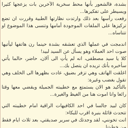
بشدة، فالشعور بأنها محط سخرية الآخرين بات يزعجها كثيرا
ويسيطر على تفكيرها...
رفعت رأسها بعد ذلك وارتدت نظارتها الطبية وقررت ان تضع
تركيزها على الملفات الموجودة أمامها وتنسى هذا الموضوع او
تتناساه...
اندمجت في عملها الذي تعشقه بشدة حينما رن هاتفها ليأتيها
صوت احد العملاء وهو يسأل عن السيد لبيد!
كلا يا سيد مصطفى، انه لم يأتِ الى آلان، حاضر، حالما يأتي
سأخبره بأنك تريده ان يتصل بك...
اغلقت الهاتف وهي تزفر بضيق، عادت بظهرها الى الخلف وهي
تقول بغضب وغيرة:
بالتأكيد هو الان يستمتع مع خطيبته الجميلة ويقضي معها وقتا
رائعا وانا اموت هنا من الغيظ والغيرة...
كان لبيد جالسا في احد الكافيهات الراقية امام خطيبته التي
تتحدث قائلة بنبرة اقرب للبكاء:
انت تخونني، لقد وجدتك في سرير صديقتي، بعد ثلاث ايام فقط
من خطبتنا...