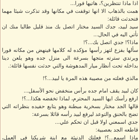
اذا ماذا تنتظرين؟، هاتيها فورا...
همت بالذهاب الا انها توقفت في مكانها وقد تذكرت شيئا مهما
فتحدثت قائلة:
سيد لبيد، جدك السيد مختار اتصل بك منذ قليل طالبا منك ان
تأتي اليه في الحال...
ماذا؟! جدي اتصل بك...؟!
سألها بفزع لتهز رأسها مؤكده له كلامها فينهض من مكانه فورا
ويرتدي سترته متجها بسرعة الى منزل جده وهو يلعن دينا
بداخله تحت أنظار ميار المدهوشة والتي حدثت نفسها قائلة:.
مالذي فعلته من مصيبة هذه المرة يا لبيد...؟!
كان لبيد يقف امام جده برأس منخفض نحو الأسفل...
ارفع رأسك ايها السيد المحترم، لماذا تخفضه هكذا...؟!
قالها الجد مختار بسخرية مبطنة وهو يتابع حفيده بنظراته التي
تضج بالحنق والتوعد ليرفع لبيد رأسه قائلا بسرعة:
جدي اسمعني اولا قبل ان تحكم علي...
قاطعه الجد بعصبية:
ماذا اسمع...؟! فعلتك الدنيئة مع ابنة شريكنا في العمل،