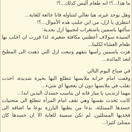
ما هذا...؟! انه طعام أليس كذلك...؟!
وهل يوجد غيره، هيا تعالي لنتناوله فانا جائعة للغاية...
انتظري يا ازل، من اين جلبتِ هذه الأموال...؟!
سألتها ياسمين باستغراب لتجيبها ازل بجدية:
السيدة سولاف أعطتني مكافئة صغيرة، لذا قررت ان اجلب بها
طعام العشاء لكلينا...
هزت ياسمين رأسها بتفهم وتبعت ازل التي ذهبت الى المطبخ
لتعد المائدة...
في صباح اليوم التالي
وقفت امام خزانة ملابسها تتطلع اليها بحيرة شديدة، اخذت
تقلب في ملابسها دون ان يعجبها اي شيء...
مهما ارتديتِ يا ميار فانه لن يناسب جسدك البدين ابدا...
كانت تحدث نفسها وهي تقف امام المرأة تتطلع الى منحنيات
جسدها الممتلئة، بدءا من بطنها البارزة نوعا ما اضافة الى
فخذيها الممتلئين، لم تكن سمينة للغاية الا ان جسدها كان
ممتلئ كثيرا...