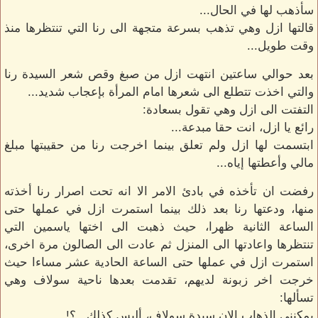
سأذهب لها في الحال...
قالتها ازل وهي تذهب بسرعة متجهة الى رنا التي تنتظرها منذ
وقت طويل...
بعد حوالي ساعتين انتهت ازل من صبغ وقص شعر السيدة رنا
والتي اخذت تتطلع الى شعرها امام المرأة بإعجاب شديد...
التفتت الى ازل وهي تقول بسعادة:
رائع يا ازل، انت حقا مبدعة...
ابتسمت لها ازل ولم تعلق بينما اخرجت رنا من حقيبتها مبلغ
مالي وأعطتها إياه...
رفضت ان تأخذه في بادئ الامر الا انه تحت اصرار رنا أخذته
منها، ودعتها رنا بعد ذلك بينما استمرت ازل في عملها حتى
الساعة الثانية ظهرا، حيث ذهبت الى اختها ياسمين التي
تنتظرها واعادتها الى المنزل ثم عادت الى الصالون مرة اخرى،
استمرت ازل في عملها حتى الساعة الحادية عشر مساءا حيث
خرجت اخر زبونة لديهم، تقدمت بعدها ناحية سولاف وهي
تسألها:
يمكنني الذهاب الان سيدة سولاف، أليس كذلك...؟!