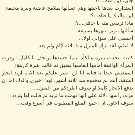
جابر، اين أنت...؟!
استدارت بعدها ناحيتها وهي تسألها بملامح غاضبة ونبرة مخيفة:
اين والدك يا فتاة...؟!
ماذا تريدين منه يا خالتي...؟!
سألتها بتوتر لتنهرها بسرعة:
أجيبيني على سؤالي اولا...
لا اعلم، لقد ترك المنزل منذ ثلاثة ايّام ولم يعد...
كانت تتحدث بنبرة متلكأة بينما جسدها يرتجف بالكامل ؛ زفرت
المرأة الواقفة أمامها انفاسها بضيق ثم قالت بنبرة كارهة:
اسمعيني جيدا يا فتاة، انا لن اصبر عليكم بعد الان، اريد ايجار
الشقة، أنتم لم تدفعوه منذ ثلاثة أشهر، لهذا اخبري والدك اما ان
يدفع الايجار كاملا او سوف اطردكم من المنزل...
هزت رأسها دلالة على انها فهمت ما تريد ثم قالت لها بتردد:
سوف احاول ان اجمع المبلغ المطلوب في أسرع وقت...