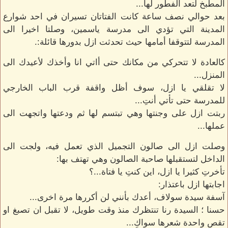
المطبخ لتعد الفطور لها...
بعد حوالي نصف ساعة كانت الفتاتان تسيران في احد شوارع
المدينة التي تؤدي الى مدرسة ياسمين، وصلتا اخيرا الى
المدرسة لتتوقفا أمامها حيث تحدثت ازل بدورها قائلة:.
كالعادة لا تتحركي من مكانك حتى أاتي انا وأخذك لأعيدك الى
المنزل...
لا تقلقي يا ازل، سوف أظل واقفة قرب الباب الخارجي
للمدرسة حتى تأتي أنتِ...
ربتت ازل على وجنتها وهي تبتسم لها ثم ودعتها واتجهت الى
عملها...
وصلت ازل الى صالون التجميل الذي تعمل فيه، ولجت الى
الداخل لتستقبلها صاحبة الصالون وهي تهتف بها:
تأخرتِ كثيرا يا ازل، اين كنتِ يا فتاة...؟
اجابتها ازل باعتذار:
آسفة سيدة سولاف، أعدك بأنني لن أكررها مرة اخرى...
حسنا ؛ السيدة رنا تنتظرك منذ وقت طويل، لا تقبل ان تصبغ او
تقص واحدة شعرها سواكِ...