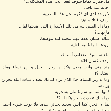
هل فكرت بماذا سوف تفعل لحل هذه المشكلة...؟!
اجابه لبيد نافيا:
لا يوجد لدي اي فكرة لحل هذه المصيبة...
أردف قائلا بحنق:
وما زاد الطين بله هي تلك الأسوارة التي أهديتها لها...
ما بها...؟
سأله غسان بعدم فهم ليجيبه لبيد موضحا:
اريدها، انها غالية للغاية...
اللعنة، سوف تجعلني أشتمك...
أردف غسان قائلا:
منذ متى وانت بخيل هكذا يا رجل، بخيل و زير نساء وماذا
ايضا...؟!
وما به زير النساء، هذا الذي تراه امامك نصف فتيات البلد يجرين
وراءه...
قالها بثقة ليبتسم غسان بسخرية:
وما بالك تتحدث بفخر هكذا...؟!
لما لا افخر، كما انني سعيد بحياتي هذه، فلا يوجد شيء اجمل
من النساء، ام تريدني ان اصبح مثلك...؟!