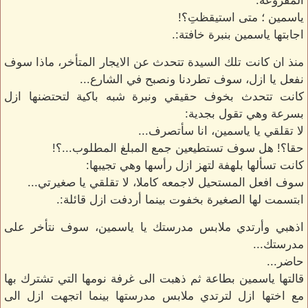
المفزوعة:
ياسمين ؛ متى استيقظتِ؟!
اجابتها ياسمين بنبرة خافتة:.
منذ ان كانت تلك السيدة تتحدث عن الايجار المتأخر، ماذا سوف
نفعل يا ازل، سوف تطردنا ونصبح في الشارع...
كانت تتحدث بخوف حقيقي ونبرة شبه باكية لتحتضنها ازل
بسرعة وهي تقول بجدية:
لا تقلقي يا ياسمين، انا سأتصرف...
حقا؟! هل سوف تستطيعين جمع المبلغ المطلوب...؟!
كانت تسألها بلهفة لتهز ازل رأسها وهي تجيبها:
سوف افعل المستحيل لاجمعه كاملا، لا تقلقي يا صغيرتي...
ابتسمت لها الصغيرة بخفوت بينما أردفت ازل قائلة:.
اذهبي وأرتدي ملابس مدرستك يا ياسمين، سوف نتأخر على
مدرستك...
حاضر...
قالتها ياسمين بطاعة ثم ذهبت الى غرفة نومها التي تشترك بها
مع اختها ازل لترتدي ملابس مدرستها بينما اتجهت ازل الى