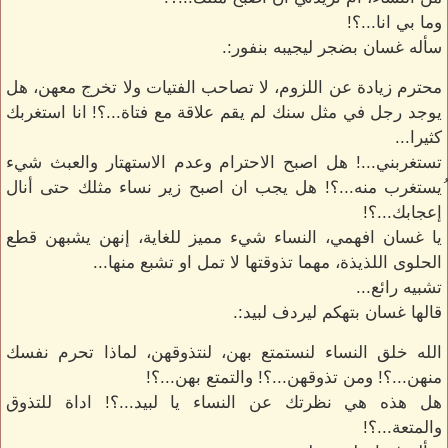
وما بي انا...؟!
سأله غسان بضجر ليجيبه بنفور:.
محترم زيادة عن اللزوم، لا تصاحب الفتيات ولا تخرج معهن، هل
يوجد رجل في مثل سنك لم يقم علاقة مع فتاة...؟! انا استغربك
كثيرا...
تستغربني...! هل اصبح الاحترام وعدم الاستهتار والعبث شيء
ُيستغرب منه...؟! هل يجب ان اصبح زير نساء مثلك حتى أنال
إعجابك...؟!
يا غسان افهمي، النساء شيء مميز للغاية، إنهن يشبهن قطع
الحلوى اللذيذة، مهما تذوقتها لا تمل او تشبع منها...
تشبيه رائع...
قالها غسان بتهكم ليردف لبيد:.
الله خلق النساء لنستمتع بهن، لنتذوقهن، لماذا تحرم نفسك
منهن...؟! ومن تذوقهن...؟! والتمتع بهن...؟!
هل هذه هي نظرتك عن النساء يا لبيد...؟! اداة للتذوق
والمتعة...؟!