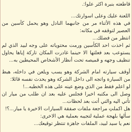
قاطعته بنبرة اكثر علوا:.
اللعنة عليك وعلى اسوارتك...
في هذه الأثناء مر من جانبهما النادل وهو يحمل كآسين من
العصير لتوقفه في مكانه:
انتظر من فضلك...
ثم اخذت احد الكأسين ورمت محتوياته على وجه لبيد الذي لم
يستوعب بعد فعلتها الا حينما غادرت المكان تاركة إياها يحاول
تنظيف وجهه و قميصه تحت أنظار الأشخاص المحيطين به...
أوقف سيارته امام الشركة وهو يسب ويلعن في داخله، هبط
من السيارة واتجه الى داخل الشركة وهو يحدث نفسه قائلا:
لو اعلم فقط من الذي وضع عينه على هذه الخطبه...!
وصل الى مكتبه اخيرا فجلس عليه بعد ان طلب من ميار ان
تأتي اليه والتي أتت بعد لحظات...
هل اكملتِ مراجعة ملفات صفقة السيارات الاخيرة يا ميار...؟!
سألها بلهجة عملية لتجيبه بعملية هي الاخرى:
نعم يا سيد لبيد، الملفات جاهزة تنتظر توقيعك...