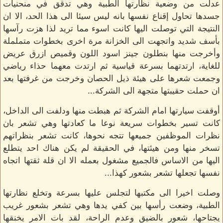
عدلت من وضعية نظارتها الطبية وهي تدقق في منحنيات
جسدها تحاول إقناع نفسها بانه ليس سيئا الى هذا الحد، الا ان
النتيجة التي توصلت اليها كانت اسوء مما تريد لذا هزت رآسها
بأسف شديد واتجهت الى الخزانة مرة اخرى بخطوات متململة
وأخرجت منها بنطلون جينز اسود اللون وقميص ازرق عريض
للغاية، ارتدتهما بسرعة قياسية ثم ارتدت معهما حذاء رياضي
وجمعت شعرها على هيئة ذيل الحصان وخرجت من غرفتها بعد
ان حملت حقيبتها متجهة الى الشركة...
أوقفت سيارتها امام الشركة ثم هبطت منها ودلفت الى الداخل،
كانت تسير بخطوات سريعة نوعا ما كعادتها وهي تشعر بان
نظرات الموظفين جميعها تتجه نحوها، كانت تشعر بنظراتهم
تسخر منها ومن هيئتها، في الحقيقة لم يكن هناك احد يتطلع
اليها من الاساس فالجميع مشغول بعمله الا ان قلة ثقتها اتجاه
نفسها تجعلها تشعر بشعور كهذا...
وصلت اخيرا الى مكتبها لتجلس عليها بسرعة وتخلع نظارتها
الطبية، وضعت رأسها بين كفي يدها وهي تشعر بشعور غريب
يجتاحها، شعور بالضيق وعدم الراحة، لقد بات الامر يخنقها