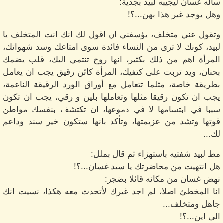
سأله غسان ليجيبه لبيد بجدية:
وهل يوجد غير هذا بهن...؟!
وتقول عني متخلف، يؤسفني ان اقول لك انك انت المتخلف يا
لبيد، كونك لا ترى من النساء فائدة سوى امتاعك وسد شهواتك،
المرأة اهم من ذلك بكثير، انها روح تنتمي اليك، قلب يضمك
بحنان، ويد تربت على كتفيك، المرأة كائن رقيق يجب ان يعامل
بطريقة خاصة، مثلما تتعامل مع أوراق الورد الرقيقة الناعمة،
يجب ان تكون رقيقا مثلها وتعاملها بلين و رقي، يجب ان تكون
سببا في ابتسامها لا في دموعها، ان تكتشف بنفسك مواطن
قوتها وتشد من عزيمتها، وتأكد بانها ستكون خير سند وداعم
لك...
مط لبيد شفتيه باستهزاء ثم قال بملل:
هل انتهيت من محاضرتك يا سيد غسان...؟!
نهض غسان من مكانه قائلا بضجر:
انا المخطئ اصلا، لم اجد غيرك لأتحدث معه هكذا، نسيت انك
جاهل ومتخلف...
الى اين...؟!