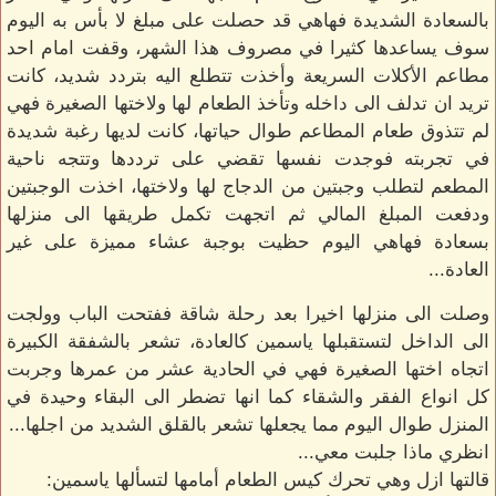
بالسعادة الشديدة فهاهي قد حصلت على مبلغ لا بأس به اليوم
سوف يساعدها كثيرا في مصروف هذا الشهر، وقفت امام احد
مطاعم الأكلات السريعة وأخذت تتطلع اليه بتردد شديد، كانت
تريد ان تدلف الى داخله وتأخذ الطعام لها ولاختها الصغيرة فهي
لم تتذوق طعام المطاعم طوال حياتها، كانت لديها رغبة شديدة
في تجربته فوجدت نفسها تقضي على ترددها وتتجه ناحية
المطعم لتطلب وجبتين من الدجاج لها ولاختها، اخذت الوجبتين
ودفعت المبلغ المالي ثم اتجهت تكمل طريقها الى منزلها
بسعادة فهاهي اليوم حظيت بوجبة عشاء مميزة على غير
العادة...
وصلت الى منزلها اخيرا بعد رحلة شاقة ففتحت الباب وولجت
الى الداخل لتستقبلها ياسمين كالعادة، تشعر بالشفقة الكبيرة
اتجاه اختها الصغيرة فهي في الحادية عشر من عمرها وجربت
كل انواع الفقر والشقاء كما انها تضطر الى البقاء وحيدة في
المنزل طوال اليوم مما يجعلها تشعر بالقلق الشديد من اجلها...
انظري ماذا جلبت معي...
قالتها ازل وهي تحرك كيس الطعام أمامها لتسألها ياسمين: