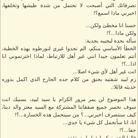
تصرفاتك التي أصبحت لا تحتمل من شدة طيشها وتخلفها،
اخبرني ماذا اسمع؟!
حسنا انا مخطئ ولكن...
ولكن ماذا...؟!
سأله بحدة ليجيبه بجدية:
الخطأ الأساسي منكم، الم تجدوا غيري لتورطوه بهذه الخطبة،
أنتم تعلمون جيدا انني غير أهل للارتباط، لماذا اخترتموني انا
اذا...؟!
انت غير أهل لأي شيء اصلا...
زم لبيد شفتيه بحنق من كلام جده الجارح الذي اكمل بدوره
حديثه قائلا:.
هذا الموضوع لن يمر مرور الكرام يا سيد لبيد، بسببك انت
سوف نخسر جميع صفقاتنا المشتركة مع السيد معتز والد دينا،
كيف سنتصرف اخبرني...؟ من سيتحمل هذه الخسارة...؟!
انا، انا سأتحمل كل شيء يا جدي...
حقا...؟!
قالها الجد بتهكم ليقول لبيد بثقة: