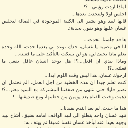
لماذا اردت رؤيتي...؟!
اجلس اولا ولنتحدث بعدها...
قالها لبيد وهو يشير الى الكنبة الموجودة في الصالة ليجلس
غسان عليها وهو يقول بجدية:.
ها قد جلسنا، تحدث...
انا في مصيبة يا غسان، جدك توعد لي بعدما حدث، الله وحده
يعلم ماذا يخبئ لي، هو لن يسكت بالتأكيد على ما فعلته...
وماذا بيدي ان افعل...؟! هل يوجد انسان عاقل يفعل ما
فعلته...؟!
ارجوك غسان، هذا ليس وقت اللوم ابدا...
كنت تعلم جيدا ان هذه الخطبة من اجل العمل، الم تحتمل ان
تصبر قليلا حتى ننتهي من صفقتنا المشتركة مع السيد معتز...؟!
ذهبت وخنت الفتاة بعد يومين من خطبتها، ومع صديقتها...!
هذا ما حدث، لم يعد الندم يفيدنا...
تنهد غسان واخذ يتطلع الى لبيد الواقف امامه بضيق، أشاح لبيد
وجهه بعيدا عنه ليأخذ غسان نفسا عميقا ثم يهتف به: