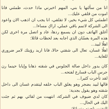
انا من سألتها يا بني، المهم اخبرني ماذا حدث، طمئني فانا
اموت من قلقي عليك...
اطمئني كل شيء بخير، لا تقلقي، انا يجب ان اذهب الان واعود
الى الشركة لاتمم باقي عملي، اراكِ مساءا...
أغلق الهاتف دون ان يسمع ردها، عاد و اتصل مرة اخرى لكن
هذه المرة بغسّان الذي اجابه بعد لحظات قائلا:
اهلًا لبيد...
اهلًا غسان، تعال الى شقتي حالا، فانا اريد رؤيتك لامر ضروري
للغاية...
كان يدور داخل صالة الجلوس في شقته ذهابا وإيابا حينما رن
جرس الباب فسارع لفتحه...
لقد تأخرت كثيرا...
قالها لبيد بضجر وهو يغلق الباب خلفه ليتقدم غسان الى داخل
شقته وهو يقول بجدية:
كان لدي ضيوف في الشركة، انتهيت من لقائي بهم ثم جئت
اليك في الحال...
التفتت ناحيته متسائلا: