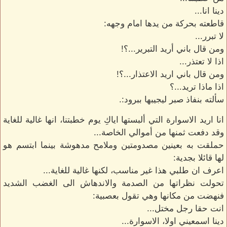
دينا انا...
قاطعته بحركة من يدها امام وجهه:
لا تبرر...
ومن قال باني أريد التبرير...؟!
اذا لا تعتذر...
ومن قال باني اريد الاعتذار...؟!
اذا ماذا تريد...؟
سألته بنفاذ صبر ليجيبها ببرود:.
انا اريد الاسوارة التي ألبستها اياكِ يوم خطبتنا، انها غالية للغاية
وقد دفعت ثمنها من أموالي الخاصة...
حملقت به بعينين مصدومتين وملامح مدهوشة بينما ابتسم هو
لها قائلا بجدية:
اعرف ان طلبي هذا غير مناسب، لكنها غالية للغاية...
تحولت نظراتها من الصدمة والاندهاش الى الغضب الشديد
فنهضت من مكانها وهي تقول بعصبية:
انت حقا رجل مختل...
دينا اسمعيني اولا، الاسوارة...