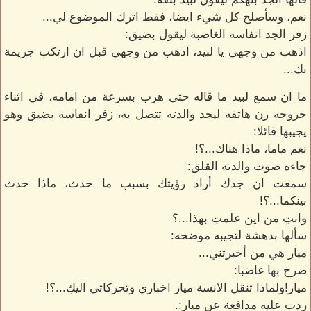
نعم، وسأصلح كل شيء ايضا، فقط اترك الموضوع لي...
زفر الجد انفاسه الغاضبة ليقول بضيق:
اذهب من وجهي يا لبيد، اذهب من وجهي قبل ان ارتكب جريمة
بك...
ما ان سمع لبيد ما قاله حتى هرب بسرعة من امامه، في اثناء
خروجه رن هاتفه ليجد والدته تتصل به، زفر انفاسه بضيق وهو
يجيبها قائلا:
نعم ماما، ماذا هناك...؟!
جاءه صوت والدته القلق:
سمعت ان جدك أراد رؤيتك بسبب ما حدث، ماذا حدث
بينكما...؟!
وانتِ من اين علمتِ بهذا...؟
سألها بدهشة لتجيبه موضحه:
ميار هي من أخبرتني...
صرخ بها غاضبا:
ميار!ولماذا تنقل الانسة ميار اخباري وتحركاتي اليكِ...؟!
ردت عليه مدافعة عن ميار:.