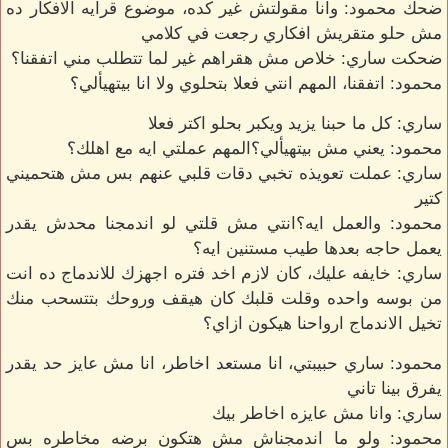
ضحك محمود: وانا مقولتش غير كده، موضوع قرايه الافكار ده
مش حلو متقريش افكاري رجعت في كلامي
ضحكت ساري: خلاص مش هقراهم غير لما تتطلب مني اتفقنا؟
محمود: اتفقنا، المهم انتي فعلا بتحلوي ولا انا بيتهيألي؟
ساري: كل ما حبنا يزيد ويكبر بحلو اكتر فعلا
محمود: يعني مش بيتهيألي؟المهم عملتي ايه مع اهلك؟
ساري: عملت تعويذه تخبي دقات قلبي عنهم بس مش هتحميني
كتير
محمود: والعمل ايه؟انتي مش قلتي لو اندمجنا محدش يقدر
يعمل حاجه بعدها طيب مستنين ايه؟
ساري: خايفه عليك، كان لازم اخد فتره اجهزك للاندماج ده انت
من بوسه واحده وقلت قلبك كان هيقف وروحك بتتسحب منك
تخيل الاندماج ارواحنا هيكون ازاي؟
محمود: ساري حبيبتي، انا مستعد اخاطر، انا مش عايز حد يقدر
يفرق بينا تاني
ساري: وانا مش عايزه اخاطر بيك
محمود: ولو ما اندمجناش مش هتكون برضه مخاطره بس