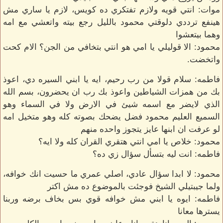
موات: انتي قويه ولازم تفتكري ده كويس، لازم يا ساري مش
هينفع ترددي دلوقتي محمود بالليل رجع بيته واتعشي مع امه
وهما بيتعشوا
محمود: الا قوليلي يا امي هو انتي بتخافي من الجن؟ الام كحت
واتخضت.
فاطمه: سلام قولا من رب رحيم، ايه يا ابني السيره دي، اعوذ
بك من همزات الشياطين واعوذ بك رب ان يحضرون، بسم الله
الذي لايضر مع اسمه شيئ في الارض ولا في السماء وهو
السميع العليم محمود فضل يضحك بصوته كله وهو متخيل امه
لو عرفت ان ابنها عايز يتجوز واحده منهم
محمود: خلاص يا امي انتي هتقري القران كله ولا ايه؟
فاطمه: انت ليه بتسأل سؤال زي ده؟
محمود: لا ابدا سؤال عادي، اصلي عمري ما حسيت انك خوافه،
ولما جيبتيلي الشيخ فوجئت بالموضوع ده مش اكتر
فاطمه: ايوه يا ابني مش خوافه قوي بس بخاف برضه وربنا
يسترها معانا