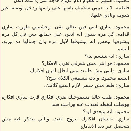
محمود: المهم انا هقوم انام عايزه حاجه مني يا ست الكل
فاطمه: لا يا حبيبي سلامتك باسها على راسها ودخل اوضته، غير
هدومه ونادي عليها.
محمود: ساري انتي فين تعالي بقى، وحشتيني ظهرت ساري
قدامه، كل مره بيقول انه اتعود على جمالها بس في كل مره
بيشوفها بيحس انه بيشوفها لاول مره وان جمالها ده بيزيد،
ابتسم
ساري: ايه بتبتسم ليه؟
محمود: هو انتي مش بتعرفي تقري الافكار؟
ساري: وانتي مش طلبت مني ابطل اقري افكارك
ابتسم محمود: وانت بتسمعي الكلام صح؟
ساري: طبعا مش حبيبي لازم اسمع كلامك.
محمود: طيب حاليا مسموحلك تقري افكاري قرت ساري افكاره
ووصلت لنقطه فبعدت عنه وراحت بعيد
محمود: ايه بتبعدي ليه؟
ساري: علشان افكارك بتروح لبعيد، واللي بتفكر فيه مش
هيحصل غير بعد الاندماج