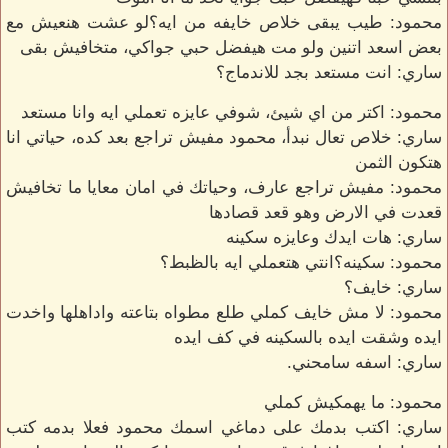
محمود: طيب يبقى خلاص خايفه من ايه؟لو عشت هنعيش مع
بعض اسعد اتنين ولو مت هيفضل حبي جواكي، متخافيش بقى
ساري: انت مستعد بجد للاندماج؟
محمود: اكتر من اي شيئ، شوفي عايزه تعملي ايه وانا مستعد
ساري: خلاص تعال نبدأ، محمود مفيش تراجع بعد كده، حياتي انا
هتكون الثمن
محمود: مفيش تراجع عارف، وحياتك في امان معايا ما تخافيش
قعدت في الارض وهو قعد قصادها
ساري: هات ايدك وعايزه سكينه
محمود: سكينه؟انتي هتعملي ايه بالظبط؟
ساري: خايف؟
محمود: لا مش خايف كملي طلع مطواه بتاعته واداهلها واخدت
ايده وشقت ايده بالسكينه في كف ايده
ساري: اسفه سامحني.
محمود: ما يهمكيش كملي
ساري: اكتب بدمك على دماغي اسمك محمود فعلا بدمه كتب