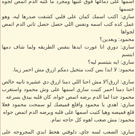
اسمها على دماغها فوق عنيها ومجرد ما كتبه الدم اتمص لجوه
جسمها
ساري: اكتب اسمك كمان على قلبي كشفت صدرها ليه، وهو
عمل كده كتب اسمه ونفس اللي حصل حصل تاني الدم اتمص
لجواها
محمود: وبعدين؟
ساري: دوري انا عورت ايدها بنفس الطريقه ولما شاف دمها
ابتسم
ساري: ايه بتبتسم ليه؟
محمود: لا ابدا بس كنت متخيل دمكم ازرق مش احمر زينا.
ساري: ازرق؟لا مش احنا اللي دمنا ازرق دي عشيره تانيه خالص
احنا دمنا احمر كتبت ساري اسمها على وش محمود واستغرب
محمود جدا لما الدم برضه اتمص جواه، كان قلبه بيدق بسرعه
ساري: اهدي يا محمود واقلع قميصك لو سمحت محمود فعلا
قلع قميصه وهيا كتبت اسمها على قلبه وبرضه الدم اتمص جواه
محمود: مش صعب اهوه كل حاجه تمام.
ساري: الصعب لسه جاي، دلوقتي هحط ايدي المجروحه على