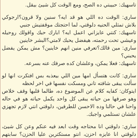
تاسهيك: حبيبتي ده الصح، ومع الوقت كل شيئ بيقل.
ساري: الوقت ده اللي هو قد ايه؟ سنين ولا قرون؟ارجوكي
بلاش تمثلي الحنيه دلوقتي، لما احتجتك موقفتيش جنبي
تاسهيك: كنتي عايزاني اعمل ايه؟ ابارك حبك واقولك روحيله
وعيشي تحت رحمته، هيفضل يحبك لامتي؟البشر خاينين
ساري: مين قالك؟تعرفي منين انهم خاينين؟ مش يمكن يفضل
يحبني؟
تاسهيك: فعلا يمكن، وعلشان كده صرفك عنه بسرعه.
ساري: كانت هتسأل امها مين اللي بيعذبه بس افتكرت انها لو
سألت يبقى شافته تاني ومسكت نفسها في اخر لحظه
ايتوكان: كفايه كلام عن الموضوع ده، طالما قلبها وقف خلاص
وهو صرفها من حياته يبقى كل واحد يكمل حياته هو في حاله
واحنا في حالنا وده الاحسن للطرفين، دلوقتي انتي لازم تجهزي
علشان تستلمي واجبك.
ساري: دلوقتي انا محتاجه وقت ابعد فيه عنكم وعن كل شيئ،
دلوقتي انا عايزه احزن، انتو مستكترين عليا الحزن؟ سابتهم