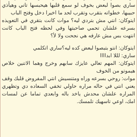
ساري بصوا لبعض بخوف لو سمع قلبها هيحبسها تاني وهيأذي
حبيبها، خطواته بتقرب وتقرب لحد ما اخيرا دخل وفتح الباب
ايتوكان: انتي مش بتردي ليه؟ موات كانت بتقري في التعويذه
بسرعه علشان تحمي صاحبتها وفي لحظه فتح الباب كانت
انتهت بس مش عارفه هي نجحت ولا لأ؟
ايتوكان: انتو بتبصوا لبعض كده ليه؟ساري اتكلمي
ساري: لللا ابداااا
ايتوكان: المهم تعالي عايزك سابهم وخرج وهما الاتنين خلاص
هيموتو من الخوف
موات: روحي بسرعه وراه ومتنسيش انتي المفروض قلبك وقف
يعني انتي في حاله مراره حاولي تخفي السعاده دي وتظهري
المراره علشان محدش ياخد باله وابعدي تماما عن لمسات
امك، اوعي تاسهيك تلمسك.