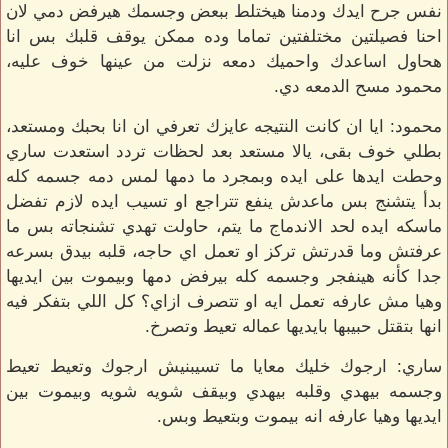
نفس جرح ايدك ودمنا هيختلط ببعض وجسمك هيرفض دمي لان
احنا فصيلتين مختلفتين تماما وده ممكن يوقف قلبك بس انا
هحاول اساعدك واحميك دمعه نزلت من عينها خوف عليه،
محمود مسح الدمعه دي.
محمود: ايا ان كانت النتيجه عايزك تعرفي ان انا بحبك ومستعد،
بطلي خوف بقى، يالا مستعد بعد لحظات تردد استعدت ساري
وحطت ايدها على ايده وبمجرد ما دمها لمس دمه جسمه كله
بدأ يتشنج بس ماعدش ينفع تتراجع او تسيب ايده لازم تفضل
ماسكه ايده لحد الاندماج ما يتم، حاولت تهدي تشنجاته بس ما
عرفتش وما قدرتش تركز او تعمل اي حاجه، قلبه بيدق بسرعه
جدا كأنه هينفجر وجسمه كله بيرفض دمها وبيموت بين ايديها
وهيا مش عارفه تعمل ايه او تتصرف ازاي؟ كل اللي بتفكر فيه
انها بتقتل حبيبها بايديها عماله تعيط وتصرخ.
ساري: ارجوك خليك معايا ما تسيبنيش ارجوك وتعيط تعيط
وجسمه بيهدي وقلبه بيهدي وبيقف شويه شويه وبيموت بين
ايديها وهيا عارفه انه بيموت وبتعيط وبس.