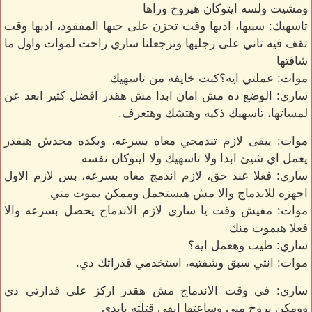
ومشيت ولسه ايتوكان هيروح وراها
تاسهيك: سيبها، اديها وقت تحزن على حبها المفقود، اديها وقت
تقف فيه تاني على رجليها وترجعلنا ساري راحت لموات واول ما
شافتها
موات: عملتي ايه؟كنت خايفه من تاسهيك
ساري: الوضع ده مش امان ابدا مش هقدر افضل كتير ابعد عن
لمساتها، تاسهيك ذكيه وهتشك وهتعرف.
موات: يبقى لازم تندمجي معاه بسرعه، وبكده محدش هيقدر
يعمل اي شيئ ابدا ولا تاسهيك ولا ايتوكان نفسه
ساري: فعلا عند حق، لازم اندمج معاه بسرعه، بس لازم الاول
اجهزه للاندماج والا مش هيستحمل وممكن يموت مني
موات: مفيش وقت يا ساري لازم الاندماج يحصل بسرعه والا
فعلا هيموت منك
ساري: طيب وهعمل ايه؟
موات: انتي سبق وشفتيه، استخدمي قدراتك دي.
ساري: في وقت الاندماج مش هقدر اركز على قدارتي دي
وومكن يروح مني وساعتها ابقي قتلته بايدي