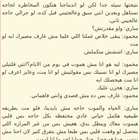
نتيجتها سيئه جدا لكن لو اندماجنا هتكون المخاطره لحاجه
تستاهل وبعدين انتي سبق وعالجتيني قبل كده، لو جرالي حاجه
عالجيني تاني،
ساري: ولو مقدرتش؟
محمود: يبقى خلاص عملنا اللي علينا مش عارف مصيرك ايه لو
مت
ساري: اششش متكملش.
محمود: ليه هو انا مش هموت في يوم من الايام؟انتي قلتيلي
مصيرك لو انا نسيتك بس مقولتيش لو انا مت، وعايز اعرف لو
انا مت هيحصلك ايه
ساري: هحزن عليك
محمود: عارف بس ده مش قصدي وانتي فاهماني.
ساري: الحياه والموت حاجه مش بايدينا، فلو مت بطريقه
طبيعيه هكمل حياتي عادي محتفظه بكل حاجه بس قلبي
هيموت معاك ويبطل يدق، هعيش بس من غير المراره اللي
بتحصل لو وقفت قلبي بس طبعا مش بتفرق كتير لان احنا مش
بننسي حبنا فهيفضل حبك جوايا لحد ما انا اموت