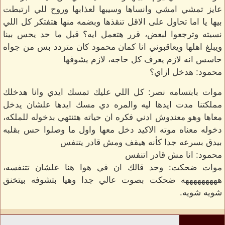
عايز تمشي امشي وانساها وسيبها لعذابها وروح للي ارتبطت
بيها يا اما تحاول على الاقل تنقذها وبضمه منها هتفتكر كل اللي
نسيته وترجعوا لبعض، قرر هتعمل ايه؟ قبل ما حد يحس بينا
ويبلغ اهلها ويعاقبوني انا كمان محمود كان متردد بس من جواه
حاسس انه لازم يعرف كل حاجه، لازم يشوفها
محمود: هدخل ازاي؟
موات بابتسامه نصر: كل اللي عليك تمسك ايدي وانا هدخلك
مملكتنا مدت ايدها ليه والمره دي مسك ايدها علشان يدخل
معاها وهو معندوش ادني فكره ان حياته هتنتهي بدخوله للملكه،
دخوله معناه موته الاكيد دخل معها واول ما وصلوا حس بقلبه
بيدق بسرعه جدا كأنه هيقف ومش قادر يتنفس
محمود: انا مش قادر اتنفس
موات ضحكت: وحد قالك ان في هوا هنا علشان تتنفسه،
هههههههههه ضحكت بصوت عالي جدا وهيا بتشوفه بيتخنق
شويه شويه.