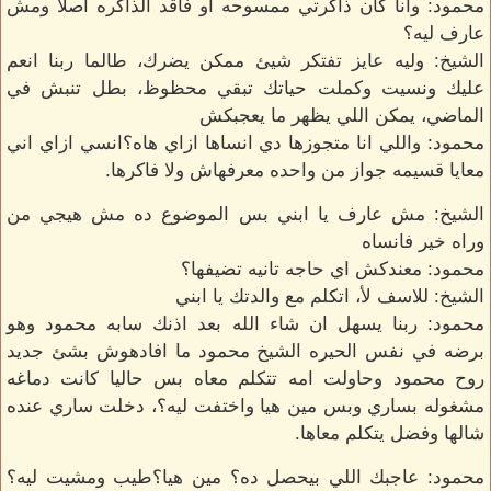
محمود: وانا كأن ذاكرتي ممسوحه او فاقد الذاكره اصلا ومش
عارف ليه؟
الشيخ: وليه عايز تفتكر شيئ ممكن يضرك، طالما ربنا انعم
عليك ونسيت وكملت حياتك تبقي محظوظ، بطل تنبش في
الماضي، يمكن اللي يظهر ما يعجبكش
محمود: واللي انا متجوزها دي انساها ازاي هاه؟انسي ازاي اني
معايا قسيمه جواز من واحده معرفهاش ولا فاكرها.
الشيخ: مش عارف يا ابني بس الموضوع ده مش هيجي من
وراه خير فانساه
محمود: معندكش اي حاجه تانيه تضيفها؟
الشيخ: للاسف لأ، اتكلم مع والدتك يا ابني
محمود: ربنا يسهل ان شاء الله بعد اذنك سابه محمود وهو
برضه في نفس الحيره الشيخ محمود ما افادهوش بشئ جديد
روح محمود وحاولت امه تتكلم معاه بس حاليا كانت دماغه
مشغوله بساري وبس مين هيا واختفت ليه؟، دخلت ساري عنده
شالها وفضل يتكلم معاها.
محمود: عاجبك اللي بيحصل ده؟ مين هيا؟طيب ومشيت ليه؟