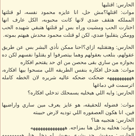
الحارس: اقتليها
موات: اقتلها؟مش حل، انا عايزه محمود نفسه، لو قتلتها
المملكه هتقف ضدي لانها كانت محبوبه، الكل عارف انها
اختارت الحب ومشيت وراه بس لو قتلتها هتبقي شهيده الحب
وومكن يتقلبوا ضدي، لكن لو قتلت محمود محدش هيهتم بموته.
الحارس: وهتقتليه ازاي؟احنا ممكن نأذي البشر بس عن طريق
عقولهم، بنلعب بعقولهم وهما بيتصرفوا او يقتلوا نفسهم لكن ده
بجوازه من ساري بقى محصن من اي حد يقتحم افكاره
موات: هندخل افكاره بنفس الطريقه اللي مسحوا بيها افكاره،
ههههههههههه ضحكت ضحكه عاليه شريره لان الخطه كامله
اترسمت في دماغها
الحارس: وايه اللي هيخليه يسمحلك تدخلي افكاره؟
موات: فضوله للحقيقه، هو عايز يعرف مين ساري واراضيها
فين، انا هكون العصفوره اللي توديه لارض حبيبته
الحارس: هتجبيه هنا؟
موات: هخليه يدخل هنا بمزاجه. ههههههههههههههه
الحارس: ومفيش حد بشري بيعيش لو دخل هنا، ههههههههه