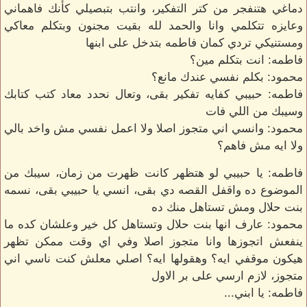
دماغي هتنفجر من كتر التفكير، وانتب بتبصيلي كأنك فاهماني
وعايزه تتكلمي وانا والحمد لله بقيت مجنون وبتكلم معاكي
ومستنيكي تردي كمان فاطمه بتدخل على ابنها
فاطمه: انت بتكلم مين؟
محمود: بكلم نفسي عندك مانع؟
فاطمه: حبيبي كفايه تفكير بقى، وتعال نحدد معاد كتب كتابك
وسيبك من اللي فات
محمود: وانسي اني متجوز اصلا ولا اعمل نفسي مش واخد بالي
ولا ايه مش فاهم؟
فاطمه: يا حبيبي لو هتظهر كانت ظهرت من زمان، سيبك من
الموضوع ده واقفل القصه دي بقى، انسي يا حبيبي بقى، نسمه
بنت حلال ومش تستاهل منك ده
محمود: عارف انها بنت حلال وتستاهل كل خير وعلشان كده ما
ينفعش اتجوزها وانا متجوز اصلا وفي اي وقت ممكن تظهر
هيكون موقفي ايه؟ وهقولها ايه؟ اصلي معلش كنت ناسي اني
متجوز، لازم ارسي على بر الاول
فاطمه: يا ابني...