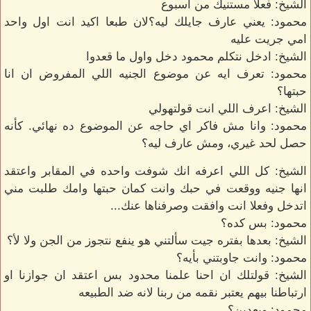
الشيخ: فعلا مستنيك من اسبوع
محمود: يعني عارف جايلك ليه؟لان طبعا اكيد انت اول واحد
امي جريت عليه
الشيخ: ادخل نتكلم محمود دخل واول ما قعدوا
محمود: تعرف ايه عن موضوع الجنيه اللي المفروض ان انا
حبتها؟
الشيخ: اعرف اللي انت قولتهولي
محمود: وانا مش فاكر اي حاجه عن الموضوع ده نهائي. كأنه
حصل لحد غيري، ومش عارف ليه؟
الشيخ: كل اللي اعرفه انك شوفت واحده في المقابر واعتقد
انها جنيه ووقعت في حبك وانت كمان حبتها وامك طلبت مني
اتدخل وفعلا انت وافقت وصرفناها عنك...
محمود: بس كده؟
الشيخ: بعدها بفتره جيت سألتني هو ينفع نتجوز من الجن ولا لأ؟
محمود: وانت جاوبتني بأيه؟
الشيخ: قولتلك ان احنا علمنا محدود بس اعتقد ان جوازنا او
ارتباطنا بيهم يعتبر نقمه من ربنا لانه ضد الطبيعه
محمود: وبعدين؟