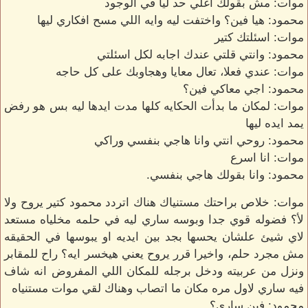
موات: مش بقولك اغلي حد ليا في الوجود
محمود: هيا فين؟ واختفت ليه وايه اللي مسح افكاري ليها
موات: اسئلتك كتير
محمود: وانتي قلتي عندك اجابه لكل اسئلتي
موات: عندي فعلا، تعال معايا وهجاوبك على كل حاجه
محمود: اجي معاكي فين؟
موات: لمكان ما بدأت الحكايه كلها مدت ايدها ليه بس هو رفض
يمد ايده ليها
محمود: روحي انتي وانا هاجي بنفسي وراكي
موات: انا اسرع
محمود: وانا بقولك هاجي بنفسي.
موات: خلاص براحتك مستنياك هناك اتردد محمود كتير يروح ولا
لأ؟ فضوله قوي جدا وبوسه ساري ليه في حلمه مخلياه مستعد
لاي شيئ علشان يحسها بجد بين ايديه او يبوسها في الحقيقه
مش مجرد حلم، واخيرا قرر يروح يعني هيخسر ايه؟ راح للمقابر
ونزل من عربيته ودخل برجله للمكان اللي المفروض انه شاف
فيه ساري لاول مره مكان ما اتصاب وهناك لقي موات مستنياه
محمود: فين ساري؟