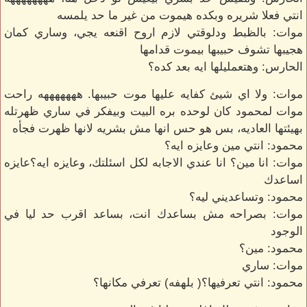
انتي فعلا شريره وبكده هيموت من غير ما حد يلمسه
موات: بالظبط ودلوقتي لازم اروح اقنعه يجي، وساري كمان
هجيبها تشوف حبيبها بيموت قدامها
الحارس: وهتعمليلها ايه بعد كده؟
موات: ولا اي شيئ كفايه عليها موت حبيبها. هههههههه راحت
موات لمحمود كان لوحده بره البيت وبيفكر في ساري ظهرتله
بهيئتها العاديه، بس هو حس انها مش بشريه لانها ظهرت فجأه
محمود: انتي مين وعايزه ايه؟
موات: انا مين؟ انا عندي الاجابه لكل اسئلتك، وعايزه ايه؟عايزه
اساعدك
محمود: وتساعديني ليه؟
موات: بصراحه مش بساعدك انت، بساعد اقرب حد ليا في
الوجود
محمود: مين؟
موات: ساري
محمود: انتي تعرفيها؟( بلهفه) تعرفي مكانها؟