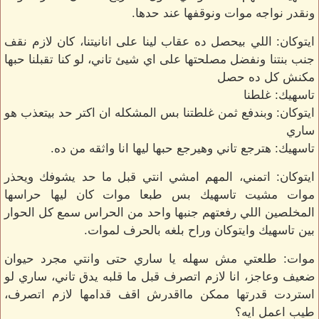
ونقدر نواجه موات ونوقفها عند حدها.
ايتوكان: اللي بيحصل ده عقاب لينا على انانيتنا، كان لازم نقف
جنب بنتنا ونفضل مصلحتها على اي شيئ تاني، لو كنا تقبلنا حبها
مكنش كل ده حصل
تاسهيك: غلطنا
ايتوكان: وبندفع ثمن غلطتنا بس المشكله ان اكتر حد بيتعذب هو
ساري
تاسهيك: هترجع تاني وهيرجع حبها ليها انا واثقه من ده.
ايتوكان: اتمني، المهم امشي انتي قبل ما حد يشوفك ويحذر
موات مشيت تاسهيك بس طبعا موات كان ليها حراسها
المخلصين اللي رفعتهم جنبها واحد من الحراس سمع كل الحوار
بين تاسهيك وايتوكان وراح بلغه بالحرف لموات.
موات: طلعتي مش سهله يا ساري حتى وانتي مجرد حيوان
ضعيف وعاجز، انا لازم اتصرف قبل ما قلبه يدق تاني، ساري لو
استردت قدرتها ممكن مااقدرش اقف قدامها لازم اتصرف،
طيب اعمل ايه؟