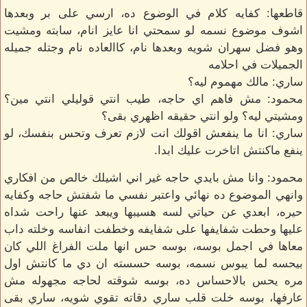
قاطعها: كفايه كلام في الوضوع ده، ارسي على بر وبعدها
اشوف موضوع نسمه لو سمحتي انا عايز انام، سابته ومشيت
وهو فضل سهران شويه وبعدها نام، كاالعاده نام وجتله جميله
الجميلات في احلامه
ساري: مالك مهموم ليه؟
محمود: مش فاهم اي حاجه، طيب انتي قوليلي انتي مين؟
ومشيتي ليه؟ ولو انتي حقيقه اظهري بقى؟
ساري: انا ما ينفعش اقولك انت لازم تعرف وتحس بنفسك، لو
ينفع ماكنتش اتاخرت عليك ابدا.
محمود: وانا مش بايدي حاجه غير اني اشيلك خالص من افكاري
وانهي الموضوع ده نهائي واعتبر نفسي ما شفتش حاجه وكفايه
حيره، ابعدي عن حياتي لسه هسيبها ويبعد عنها راحت شداه
عليها وحطت شفايفها على شفايفه وخطفت انفاسه وخلته داب
معاها في اجمل بوسه، بوسه حس انها ملت الفراغ اللي كان
بيحسه لما يبوس نسمه، بوسه حسسته ان دي ما كانتش اول
مره يحس بالاحساس ده، بوسه شوقته لحاجه مجهوله مش
عارفها، بوسه خلت قلب ساري دقاته تقوي شويه، ساري بقى