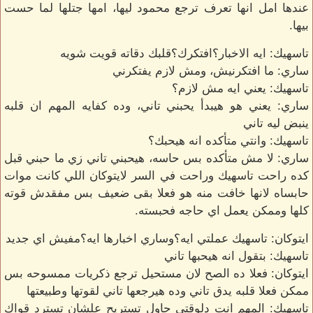
عندها امل انها تعرف ترجع محمود ليها، امها جتلها لما حست
بيها.
تاسهيك: ايه الاخبار؟افتكرك؟قلبك دقاته قويت شويه
ساري: ما افتكرنيش، ومش لازم يفتكرني
تاسهيك: يعني ايه مش لازم؟
ساري: يعني هو هيبدأ يحبني تاني، وده كفايه المهم ان قلبه
ينبض ليه تاني
تاسهيك: وانتي متأكده انه هيحبك؟
ساري: لا مش متأكده بس حاسه، هيحبني تاني زي ما حبني قبل
كده راحت تاسهيك وراحت في السر لايتوكان اللي كانت موات
حابساه لانها خافت منه هو فعلا بقى ضعيف بس مفقدش قوته
كلها وممكن يعمل اي حاجه فحبسته.
ايتوكان: تاسهيك عملتي ايه؟وساري اخبارها ايه؟مفيش اي جديد
تاسهيك: بتقول انه هيحبها تاني
ايتوكان: فعلا ده الصح لان مستحيل ترجع ذكريات ممسوحه بس
ممكن فعلا قلبه يدق تاني وده هيرجعها تاني لقوتها وطبيعتها
تاسهيك: المهم انت دلوقتي حاول تستريح علشان تسترد قواك