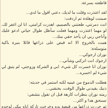
قاطعته بسرعة.
لقد اعتذرت وقلت ما لديك، دعني اقول ما لدي...
صمتت لوهلةة ثم اردفت:
انت دمرتني، طعنتني بالصميم، اهدرت كرامتي، انا لن اغفر لك،
لو مهما اعتذرت ومهما فعلت سأظل طوال حياتي ادعو عليك
وأناجي ربي ان يأخذ حقي منك...
همت بالخروج الا انه قبض على ذراعها قائلا بنبرة باكية
متوسلةة:
نوران ارجوكي...
ارجوك انت اتركني وشأني...
نوران انا خسرت كل شيء، ابي و الشركة وزوجتي، لم يتبق لي
شيء لم اخسره...
هطلت الدموع من عينيه لكنه استمر في حديثه:
ذنبك يقيدني طوال الوقت، يخنقني...
رمته نوران بنظرات كارهة قبل ان تقول بتشفي:
تستحق هذا و اكثر...
ثم حررت ذراعها من قبضة يده وخرجت تاركة اياه يبكي لوحده