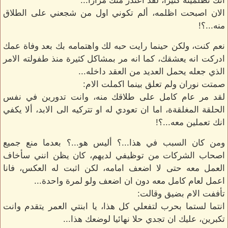
انك تظلمينه كثيرا، لقد اعتذر منك مرارا...
الان اصبحت اظلمه، ألم تكوني اول من شجعني على الطلاق
منه...؟!
نعم كنت، ولكن حينما رايت حبه لك واهتمامه بك بعد وفاة عمك
ادركت انه يعشقك، كما انه مر بمشاكل كثيرة منذ طفولته الامر
الذي جعله يحمل العديد من العقد داخله...
صمتت نوران ولم تعلق بينما اكملت الام:
لقد مر عام كامل على طلاقك منه، وانت تدورين في نفس
الحلقة المغلقةة، اما ان تعودي له او تتركيه الى الابد، ألا يكفي
انك تعملين معه...؟!
ومن كان السبب في هذا...؟ أليس هو...؟ بعدما منع جميع
اصحاب الشركات من توظيفي لديهم، كان يظن انني سأخاف
العمل معه حتى لا اضعف امامه، لكن اثبت له العكس، فانا
اعمل لعام كامل معه دون ان اضعف ولو لمرة واحدة...
تأففت الام بضيق وقالت:
انتما لستما بحرب لتفعلي كل هذا، يا ابنتي العمر يتقدم وانت
تكبرين، عليك ان تجدي حلا نهائيا لوضعك هذا...