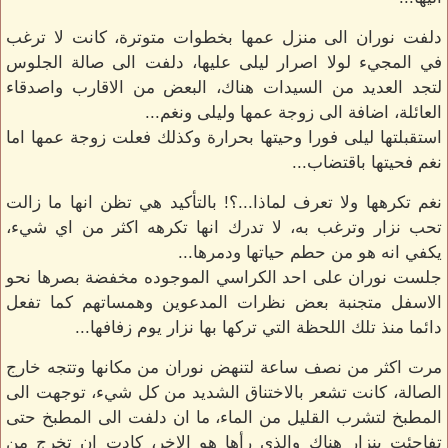
دلفت نوران الى منزل عمها بخطوات متوترة، كانت لا ترغب
في المجيء لولا اصرار ليلى عليها، دلفت الى صالة الجلوس
لتجد العديد من السيدات هناك، البعض من الاقارب واصدقاء
العائلة، اضافة الى زوجة عمها وليلى ونغم...
استقبلتها ليلى فورا وحيتها بحرارة وكذلك فعلت زوجة عمها اما
نغم فحيتها باقتضاب...
نغم تكرهها ولا تعرف لماذا...؟! بالتأكيد هي تظن انها ما زالت
تحب نزار وترغب به، لا تدرك انها تكرهه اكثر من اي شيء،
يكفي انه هو من حطم حياتها ودمرها...
جلست نوران على احد الكراسي الموجوده مخفضة بصرها نحو
الاسفل متجنبة بعض نظرات المدعوين وهمساتهم كما تفعل
دائما منذ تلك اللحظة التي تركها بها نزار يوم زفافها...
مرت اكثر من نصف ساعة لتنهض نوران من مكانها وتتجه خارج
الصالة، كانت تشعر بالاختناق الشديد من كل شيء، توجهت الى
المطبخ لتشرب القليل من الماء، ما ان دلفت الى المطبخ حتى
تفاجئت بنزار هناك والذي رأها هو الاخر، كادت ان تخرج من