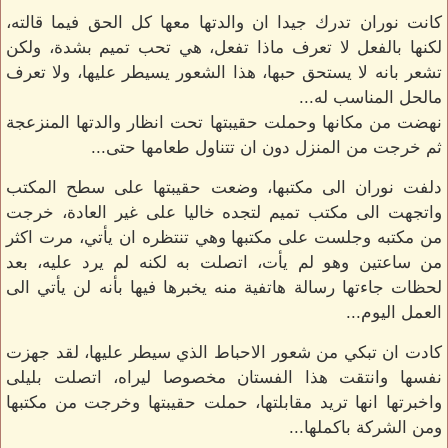
كانت نوران تدرك جيدا ان والدتها معها كل الحق فيما قالته،
لكنها بالفعل لا تعرف ماذا تفعل، هي تحب تميم بشدة، ولكن
تشعر بانه لا يستحق حبها، هذا الشعور يسيطر عليها، ولا تعرف
مالحل المناسب له...
نهضت من مكانها وحملت حقيبتها تحت انظار والدتها المنزعجة
ثم خرجت من المنزل دون ان تتناول طعامها حتى...
دلفت نوران الى مكتبها، وضعت حقيبتها على سطح المكتب
واتجهت الى مكتب تميم لتجده خاليا على غير العادة، خرجت
من مكتبه وجلست على مكتبها وهي تنتظره ان يأتي، مرت اكثر
من ساعتين وهو لم يأت، اتصلت به لكنه لم يرد عليه، بعد
لحظات جاءتها رسالة هاتفية منه يخبرها فيها بأنه لن يأتي الى
العمل اليوم...
كادت ان تبكي من شعور الاحباط الذي سيطر عليها، لقد جهزت
نفسها وانتقت هذا الفستان مخصوصا ليراه، اتصلت بليلى
واخبرتها انها تريد مقابلتها، حملت حقيبتها وخرجت من مكتبها
ومن الشركة باكملها...