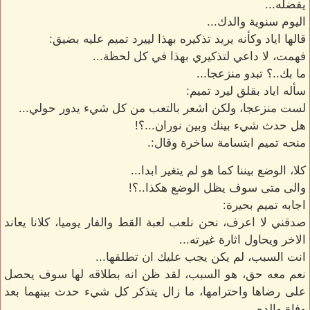
يفضله...
اليوم سنوية والدك...
قالها اياد وكأنه يريد تذكيره بهذا لييرد تميم عليه بضيق:
فهمت، لا داعي لتذكيري بهذا في كل لحظة...
ما بك..؟ تبدو منزعجا...
سأله اياد بقلق ليرد تميم:
لست منزعجا، ولكن اشعر بالتعب من كل شيء يدور حولي...
هل حدث شيء بينك وبين نوران...؟!
منحه تميم ابتسامة ساخرة وقال:.
كلا، الوضع بيننا كما هو لم يتغير ابدا...
والى متى سوف يظل الوضع هكذا..؟!
اجابه تميم بحيرة:
صدقني لا اعرف، نحن نلعب لعبة القط والفار يوميا، كلانا يعاند
الاخر ويحاول اثارة غيرته...
انت السبب، لم يكن يجب عليك ان تطلقها...
نعم معه حق، هو السبب، لقد ظن انه بطلاقه لها سوف يحصل
على رضاها واحترامها، ما زال يتذكر كل شيء حدث بينهما بعد
وفاة والده...