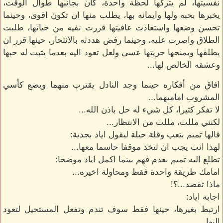
نفسيتها، لم يتركها لحظة واحدة، كان بجانبها طوال الوقت،
يخبرها بحبه ولها وايمانه بها، يطلب منها ان تكون اقوى، وحينما
تحسن وضعها واستعادت عافيتها قررت نفيه من حياتها، طلبت
الطلاق واصرت عليه، وحينما رفض هددته بالانتحار، حينها قرر ان
يطلقها ويمنحها حريتها عسى ولعل تعود اليه بعدما يثبت له حبها
وعشقه الخالص لها...
افاق من أفكاره حينما وجد النادل يقترب منهما ويضع كأسي
المشروب اماميهما...
لا تفكر كثيرا، كل شيء له حل باذن الله...
لكنني مللت، مللت من الانتظار...
قالها تميم بتعب وقلة حيلة ليقول اياد بجدية:
لهذا انت يجب ان تتخذ موقفا حاسما معها...
تطلع اليه تميم بعدم فهم بينما اكمل اياد موضحا:
امامك طريقة واحدة فقط ومحاولة اخيره...
ماذا تقصد...؟!
اجابه اياد:
ارتبط بغيرها، حينها فقط سوف تندم وتفعل المستحيل لتعود
اليها...