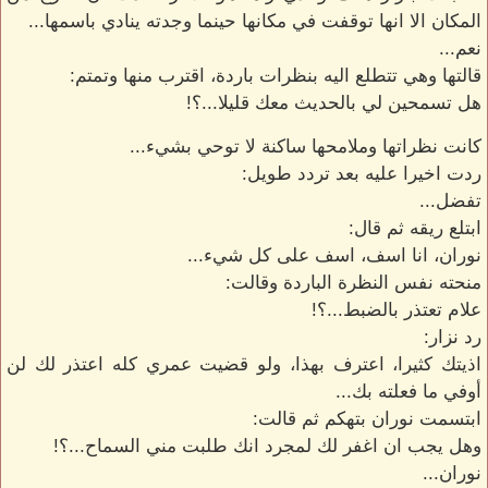
المكان الا انها توقفت في مكانها حينما وجدته ينادي باسمها...
نعم...
قالتها وهي تتطلع اليه بنظرات باردة، اقترب منها وتمتم:
هل تسمحين لي بالحديث معك قليلا...؟!
كانت نظراتها وملامحها ساكنة لا توحي بشيء...
ردت اخيرا عليه بعد تردد طويل:
تفضل...
ابتلع ريقه ثم قال:
نوران، انا اسف، اسف على كل شيء...
منحته نفس النظرة الباردة وقالت:
علام تعتذر بالضبط...؟!
رد نزار:
اذيتك كثيرا، اعترف بهذا، ولو قضيت عمري كله اعتذر لك لن
أوفي ما فعلته بك...
ابتسمت نوران بتهكم ثم قالت:
وهل يجب ان اغفر لك لمجرد انك طلبت مني السماح...؟!
نوران...