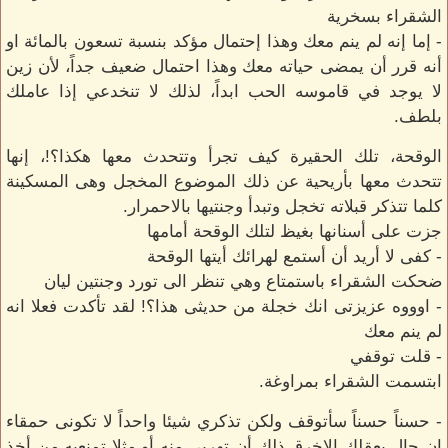
الشقراء بسخرية
- إما إنه لم ينم معك وهذا إحتمال مؤكد بنسبة تسعون بالمائة او
أنه قرر أن يمضى حياته معك وهذا احتمال ضعيف جداً، لأن زين
لا يوجد في قاموسه الحب ابداً، لذلك لا تنخدعي إذا عاملك
بلطف.
الوقحة، تلك الحقيرة كيف تجرأ وتتحدث معها هكذا؟!، إنها
تتحدث معها بأريحية عن ذلك الموضوع المخجل وهى المسكينة
كلما تتذكر قبلاته تخجل وتبدأ وجنتيها بالاحمرار.
جزت على أسنانها بغيظ لتلك الوقحة أمامها
- كفى لا أريد أن أستمع لهرائك أيتها الوقحة
ضحكت الشقراء باستمتاع وهي تنظر الى تورد وجنتين ليان
- اوووه عزيزتى انك خجلة من حديثى هذا؟! لقد تأكدت فعلا انه
لم ينم معك
- قلت توقفي
ابتسمت الشقراء بمراوغة.
- حسناً حسناً سأتوقف ولكن تذكري شيئا واحداً لا تكونى حمقاء
إن جال بعقلك الاخرق ذلك أن تهربى منه أو مثلا تمنعيه من أخذ