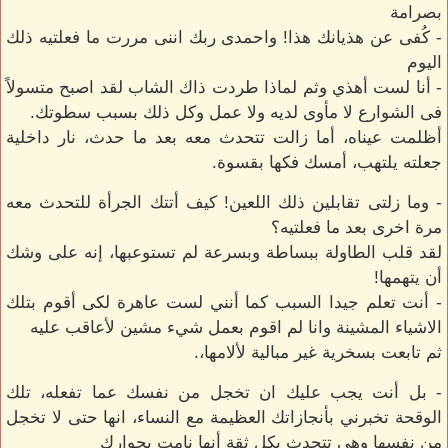
بصرامة
- كُفى عن هذيانك هذا! واحمدى ربك اننى مررت ما فعلتيه ذلك
اليوم
- أنا لست أهذي وثم لماذا طردت ذاك الشاب لقد اصبح متسولاً
فى الشوارع لا مأوى لديه ولا عمل وكل ذلك بسبب سطوتك.
أظلمت عيناه، أما زالت تتحدث معه بعد ما حدث، نار داخلية
جعلته يلتهب، أمسك فكها بقسوة.
- وما زلتى تقابلين ذلك اللعين! كيف أتتك الجرأة للتحدث معه
مرة اخرى بعد ما فعلتيه؟
لقد قلب الطاولة ببساطة وبسرعة لم تستوعبها، إنه على وشك
أن يتهمها!
- أنت تعلم جيدا السبب كما أنني لست عاهرة لكى أقوم بتلك
الاشياء المشينة وانا لم اقوم بعمل شيء مشين لأعاقب عليه
ثم تابعت بسخرية غير مبالية لألامها،.
- بل أنت يجب عليك ان تخجل من نفسك عما تفعله، تلك
الوقحة تخبرني بأنجازاتك العظيمة مع النساء، انها حتى لا تخجل
من نفسها وهي تتحدث بكل ثقة أنها نامت بجوارك