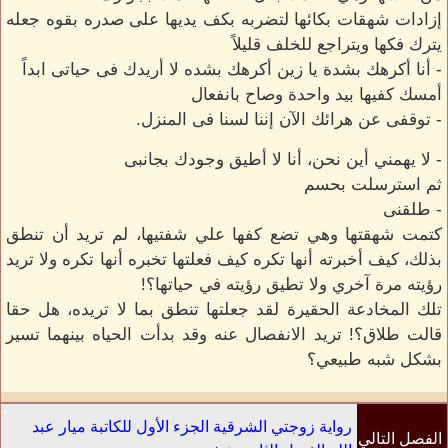
إزادات شهقات بكائها لتضربه بكف يديها على صدره بقوه جعله
يترك فكها ويتراجع للخلف قليلاً
- أنا أكرهك بشدة يا زين أكرهك بشده لا أريدك فى حياتى ابداً
أمسك كفيها بيد واحدة وصاح بانفعال
- توقفى عن هرائك الآن إننا لسنا فى المنزل.
- لا يهمني أين نحن، أنا لا أطيق وجودك بجانبى
ثم استرسلت بحسم
- طلقنى
كتمت شهقتها وهي تضع كفها علي شفتيها، لم تريد أن تنطق
بذلك، كيف أخبرته أنها تكره كيف فعلتها تخبره أنها تكره ولا تريد
رؤيته مرة آخري ولا تطيق رؤيته في حياتها؟!
تلك المخادعة الحقيرة لقد جعلتها تنطق بما لا تريده، هل حقا
قالت طلاق؟! تريد الانفصال عنه وقد بدأت الحياه بينهما تسير
بشكل شبه طبيعي؟
رواية زوجتي الشرقية الجزء الأول للكاتبة ميار عبد
الفصل التالي