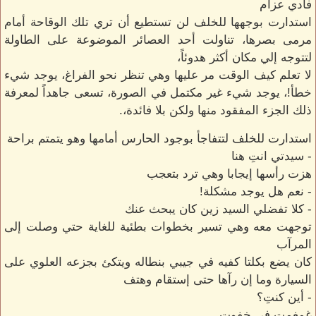
فادي عزام
استدارت بوجهها للخلف لن تستطيع أن تري تلك الوقاحة أمام
مرمى بصرها، تناولت أحد العصائر الموضوعة على الطاولة
لتتوجه إلي مكان أكثر هدوئاً،
لا تعلم كيف الوقت مر عليها وهي تنظر نحو الفراغ، يوجد شيء
خطأ!، يوجد شيء غير مكتمل في الصورة، تسعى جاهداً لمعرفة
ذلك الجزء المفقود منها ولكن بلا فائدة،.
استدارت للخلف لتتفاجأ بوجود الحارس أمامها وهو يتمتم براحة
- سيدتي انتِ هنا
هزت رأسها إيجابا وهي ترد بتعجب
- نعم هل يوجد مشكلة!
- كلا تفضلي السيد زين كان يبحث عنك
توجهت معه وهي تسير بخطوات بطئية للغاية حتي وصلت إلى
المرآب
كان يضع بكلتا كفيه في جيبي بنطاله ويتكئ بجزعه العلوي على
السيارة وما إن رآها حتى إستقام وهتف
- أين كنتِ؟
غمغمت في خفوت