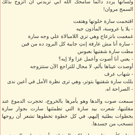
ولسانها يردد دائماً سامحك الله أبي تريدني أن أتزوج بذلك
السمج مروان!
اقتحمت سارة خلوتها وهتفت
- يلا يا عروسة، المأذون جيه
غمغمت بانزعاج وهي تري اللامبالاة علي وجه سارة
- سارة أنا مش عارفة إنتِ جايبة كل البرود ده من فين
مطت سارة شفتيها بعبوس
- يعني أنا أصوت وأعمل عزا ولا إيه؟
أوصدت عيناها بألم، لا مجال للتراجع الآن ستتزوجه
- شهاب عرف
بللت سارة شفتيها بتوتر، وهي ترى نظرة الأمل في أعين ندى
- الصراحة اه.
سمعت صوت والدها وهو يأمرها بالخروج، تحجرت الدموع عند
مقلتيها، شعرت بيد سارة التي تطمئنها سارت بجوار سارة
بخطوات بطئية إليهم، في كل خطوة تخطوها تشعر أن روحها
تنسحب من جسدها.