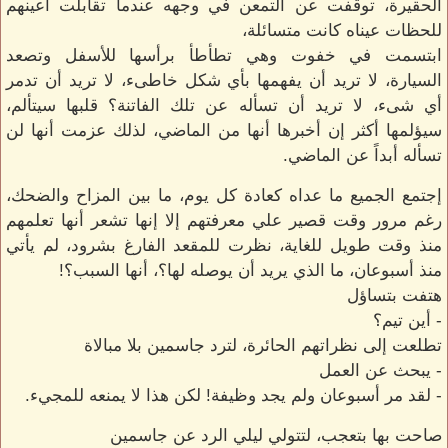
الحقيرة، توقفت عن التمعن في وجهه عندما تقابلت أعينهم
للحظات عيناه كانت متسائلة،
ابتسمت في خفوت وهي تطأطأ برأسها للأسفل وتصعد
السيارة، لا تريد أن يفهمها بأي شكل خاطىء، لا تريد أن تدمر
أي شىء، لا تريد أن تسأله عن تلك الفاتنة؟ قلبها سيتألم،
سيؤلمها أكثر إن أخبرها أنها من الماضي، لذلك عزمت أنها لن
تسأله أبداً عن الماضي.
إجتمع الجميع ما عداه كعادة كل يوم، ما بين المزاح والضحك،
رغم مرور وقت قصير علي معرفتهم إلا إنها تشعر أنها تعلمهم
منذ وقت طويل للغاية، نظرت للمقعد الفارغ بشرود، لم يأتي
منذ أسبوعان، ما الذي يريد أن يوصله لها؟، أنها السبب؟!
هتفت بتساؤل
- أين تيم؟
تطلعت إلى نظراتهم الحائرة، لترد جاسمين بلا مبالاة
- يبحث عن العمل
- لقد مر أسبوعان ولم يجد وظيفة! لكن هذا لا يمنعه للمجيء.
صاحت بها بتعجب، لتتولي ليلي الرد عن جاسمين