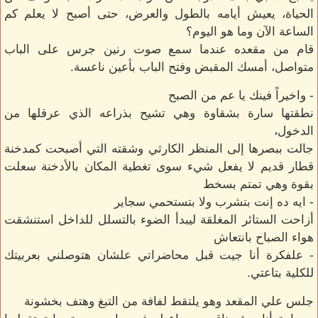
الحياة، يعيش أيامه بالطول والعرض، حتى أصبح لا يعلم كم
الساعة الآن وما هو اليوم؟
قام من مقعده عندما سمع صوت رنين جرس على الباب
متواصل، أمسك المقبض وفتح الباب بأعين ناعسة.
- واخيراً فينك يا عم من الصبح
نطقتها سارة بشقاوة وهي تشيح بذراعه الذي عرقلها من
الدخول،
جالت ببصرها إلى المنظر الكارثي وشقته التي أصبحت كمدخنة
قطار قديم لا يفعل شيء سوى تغطية المكان بالأدخنة سعلت
بقوة وهي تمتم بسخط
- ايه ده إنت بتشرب ولا بتستحمي سجاير
أزاحت الستائر المغلقة ليبدأ الضوء بالتسلل للداخل استنشقت
هواء الصباح بانتعاش
- علفكرة أنا جيت قبل محاضراتي علشان هتوصلني بعربيتك
للكلية بتاعتي.
جلس علي المقعد وهو يلتقط لفافة من التبغ وهتف بخشونة