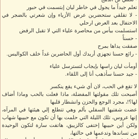
تعلم جيداً ما يجول في خاطر ليان إبتسمت في حبور
- لا تقلقي ستحضرين عرض الأزياء وإن شعرتي بالضجر في
الاحتفال بعد العرض ارحلي
استسلمت بيأس من محاصرة علياء التي لا تقبل الرفض
- حسناً
صفقت يداها بمرح
- رائع حسنا تجهزي أريدك أول الحاضرين غداً خلف الكواليس.
أومأت ليان راسها بإيجاب لتسترسل علياء
- جيد حسنا سأذهب أنا إلى اللقاء.
ﻻ تقع في الحب، لان أي شيء يقع ينكسر
أصبحت تلك مقولتها المفضلة، ماذا فعلت بالحب وماذا أضاف
لها؟!، مجرد الوجع والحزن وانشطار قلبها
عضت شفتيها السفلي بألم وهي تتطلع إلي هيئتها في المرآه،
إنها عروس، تلك الليلة التي حلمت بها أن تكون مع حبيبها شهاب
ولكن أين حبيبها إختفى كالزيبق، هاتفت سارة لتكون الوحيدة
من تساندها وتدعمها في حالتها،