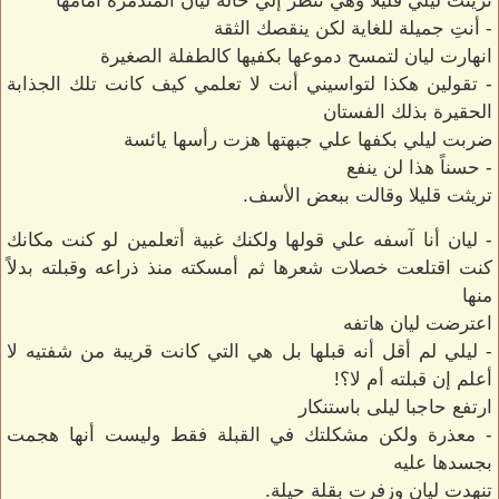
تريثت ليلي قليلاً وهي تنظر إلي حالة ليان المتدمرة أمامها
- أنتِ جميلة للغاية لكن ينقصك الثقة
انهارت ليان لتمسح دموعها بكفيها كالطفلة الصغيرة
- تقولين هكذا لتواسيني أنت لا تعلمي كيف كانت تلك الجذابة
الحقيرة بذلك الفستان
ضربت ليلي بكفها علي جبهتها هزت رأسها يائسة
- حسناً هذا لن ينفع
تريثت قليلا وقالت ببعض الأسف.
- ليان أنا آسفه علي قولها ولكنك غبية أتعلمين لو كنت مكانك
كنت اقتلعت خصلات شعرها ثم أمسكته منذ ذراعه وقبلته بدلاً
منها
اعترضت ليان هاتفه
- ليلي لم أقل أنه قبلها بل هي التي كانت قريبة من شفتيه لا
أعلم إن قبلته أم لا؟!
ارتفع حاجبا ليلى باستنكار
- معذرة ولكن مشكلتك في القبلة فقط وليست أنها هجمت
بجسدها عليه
تنهدت ليان وزفرت بقلة حيلة.