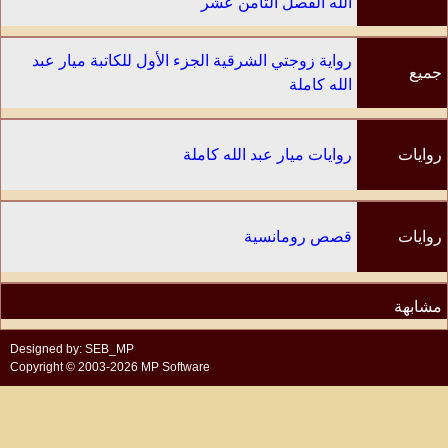
الله الفصل الثامن عشر
رواية زوجتي الشرقية الجزء الأول للكاتبة ميار عبد
جميع
الله كاملة
الفصول
روايات
روايات ميار عبد الله كاملة
الكاتب
روايات
قصص رومانسية
مشابهة
Designed by: SEB_MP
Copyright © 2003-2026 MP Software