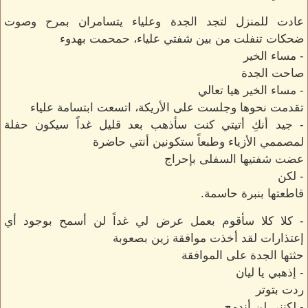
عادت للمنزل لتجد الجدة وعلياء يتسامران بمرح وصوت
ضحكات تنفلت من بين شفتي علياء، حمحمت بهدوء
- مساء الخير
صاحت الجدة
- مساء الخير هيا تعالي
تقدمت نحوها وجلست على الأريكة، اتسعت ابتسامة علياء
- جيد أنكِ أتيتي كنت سأذهب بعد قليل غداً سيكون حفلة
لمصممي الأزياء وطبعاً ستكونين أنتي حاضرة
عضت شفتيها السفلى بإحراج
- لكن
قاطعتها بنبرة حاسمة.
- كلا كلا سأقوم بعمل عرض لي غداً لن أسمح بوجود أي
إعتذارات لقد أخذت موافقة زين بصعوبة
حثتها الجدة على الموافقة
- إذهبي يا ليان
ردت بتوتر
- لكنني لن أندمج