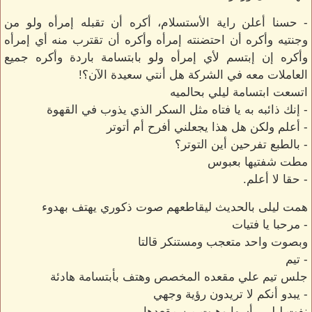
- حسنا أعلن راية الأستسلام، أكره أن تقبله إمرأه ولو من
وجنتيه وأكره أن احتضنته إمرأه وأكره أن تقترب منه أي إمرأه
وأكره إن إبتسم لأي إمرأه ولو بابتسامة باردة وأكره جميع
العاملات معه في الشركة هل أنتي سعيدة الآن؟!
اتسعت ابتسامة ليلي بحالميه
- إنك ذائبه به يا فتاه مثل السكر الذي يذوب في القهوة
- أعلم ولكن هل هذا يجعلني أفرح أم أتوتر
- بالطبع تفرحين أين التوتر؟
مطت شفتيها بعبوس
- حقا لا أعلم.
همت ليلى بالحديث ليقاطعهم صوت ذكوري يهتف بهدوء
- مرحبا يا فتيات
وبصوت واحد متعجب ومستنكر قالتا
- تيم
جلس تيم علي مقعده المخصص وهتف بأبتسامة هادئة
- يبدو أنكم لا تريدون رؤية وجهي
نفت ليلى رأسها وهبت من مقعدها