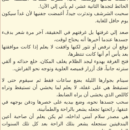
الحائط لتجدها الثانية عشر، لم يأتي إلي الآن!.
سحبت الشرشف وتدثرت جيداً، أغمضت جفنيها لأن غداً سيكون
يوم حافل للغاية.
صعد إلي غرفتها بل غرفتهم في الحقيقة، آخر مرة شعر بدفء
جسدها عندما أخبرها أنه يحتاج لوقت،
توقع أن ترفض أو تثور لكنها وافقت لا يعلم إذا كانت موافقتها
بعد يأس أم أنها كانت تنتظرها،
فتح الغرفة بهدوء ليجد الظلام يغلف المكان، خلع حذائه و ألقي
سترته جانباً، فك أزرار قميصه العلوية وتوجه نحو الفراش،.
سينام بجوارها الليلة بضع ساعات فقط ثم سيقوم حتى لا
تستيقظ هي على غفلة، لا يعلم لما يخشي أن تستيقظ وتراه
كاللص الذي يخشى أن يراه الضابط،
سحب جسدها نحوه، وضع بيديه على خصرها ودفن بوجهه في
عنقها، رائحتها تجعله يشعر بالراحة والطمأنينة،
هي مصدر سلام آمني لداخله، لم يكن يعلم أن صاحبة أعين
البندقيتين ستجعله يشعر بتلك الراحة بعد كل تلك السنوات