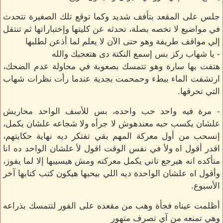
جلس على المقعد بتأفف شديد وكما توقع تلك الصغيرة تتحدث
في مواضيع لا تخصه بصلة، تحدثه عن كليتها وإختباراتها ثم تنتقل
إلي مواقف طريفة وهو حتى الآن لا يعلم لما أذعن لطلبها
- يا شهاب ركز بس إسمع النكتة دى هتعجبك والله
هتفت بها سارة وهو تتمسك بصعوبة في محاولة عدم الضحك،
ارتشفت الماء ببطء وحمحمت بجدية عندما رأت نظرات شهاب
التي تحرقها.
- مرة فيه واحد حب واحده، بس للأسف الواحد محاربش
علشان يكسب حبه معندهوش لا جرأه ولا شجاعه علشان يكمل،
إنسحب من أول معركة المهم بقي تفتكر ديه نهاية حكايتهم،
اقدر أقول اه ولأ في نفس الوقت اقول لأ علشان الواحد ده انا
متأكده انه هيرجع تاني يكمل معركته ومش هيسيبها إلا لما يفوز،
وأقول اه علشان الواحدة ديه اللي بيحبها هيكون كتب كتابها آخر
الأسبوع.
أظلمت عيناه فجأة وهب من مقعده على الفور لتتمسك بذراعه
وهي تمنعه من آي تصرف متهور