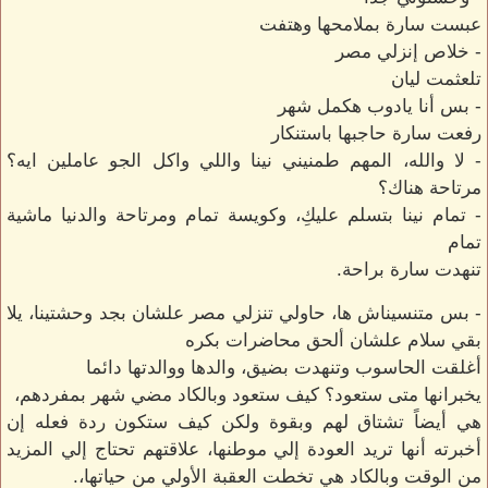
عبست سارة بملامحها وهتفت
- خلاص إنزلي مصر
تلعثمت ليان
- بس أنا يادوب هكمل شهر
رفعت سارة حاجبها باستنكار
- لا والله، المهم طمنيني نينا واللي واكل الجو عاملين ايه؟
مرتاحة هناك؟
- تمام نينا بتسلم عليكِ، وكويسة تمام ومرتاحة والدنيا ماشية
تمام
تنهدت سارة براحة.
- بس متنسيناش ها، حاولي تنزلي مصر علشان بجد وحشتينا، يلا
بقي سلام علشان ألحق محاضرات بكره
أغلقت الحاسوب وتنهدت بضيق، والدها ووالدتها دائما
يخبرانها متى ستعود؟ كيف ستعود وبالكاد مضي شهر بمفردهم،
هي أيضاً تشتاق لهم وبقوة ولكن كيف ستكون ردة فعله إن
أخبرته أنها تريد العودة إلي موطنها، علاقتهم تحتاج إلي المزيد
من الوقت وبالكاد هي تخطت العقبة الأولي من حياتها،.