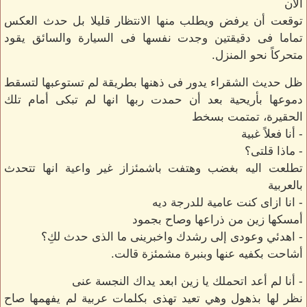
الآن
توقعت أن يرفض ويطلب منها الانتظار قليلا بل حدث العكس
تماما فى دقيقتين وجدت نفسها فى السيارة والسائق يقود
متحركاً نحو المنزل.
ظل حديث الشقراء يدور فى ذهنها بطريقة لم تستوعبها لتسقط
دموعها بأريحية بعد أن حمدت ربها انها لم تبكى أمام تلك
الحقيرة، تمتمت بسخط
- أنا فعلاً غبية
- ماذا قلتى؟
تطلعت اليه بغضب وهتفت باشمئزاز غير واعية انها تتحدث
بالعربية
- انا ازاى كنت عامية للدرجة ديه
أمسكها زين من ذراعها وصاح بجمود
- اهدئي وعودى إلى رشدك واخبرينى ما الذى حدث لكِ؟
أشاحت بكفيه عنها وبنبرة مشمئزة قالت.
- أنا لم أعد اتحملك يا زين ابعد يداك النجسة عنى
نظر لها بذهول وهي تعيد تهذى بكلمات عربية لم يفهمها صاح