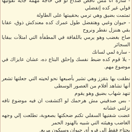
- سارة أنا مش ناقص صداع لو في حاجه مهمة جاية تقوليها
قولي غير كده إتفضلي
تمتمت بضيق وهي ترمي بحقيبتها على الطاولة
- حيوان وغبي وهتفضل طول عمرك كده معندكش ذوق، عقابا
بقي هننزل نفطر ونروح
صاح بغضب وهو يرمي باللفافة في المطفأة التي امتلأت ببقايا
السجائر
- سارة لمي لسانك
- يلا قوم كده ضبط نفسك وإحلق البتاع ده، عشان عايزاك في
موضوع مهم.
نطقت بها بتقزز وهي تشير بأصبعها نحو لحيته التي جعلتها تشعر
أنها تشاهد أفلام من العصور الوسطى
تنهد شهاب بضيق وهو يقوم
- بس صدقيني مش هرحمك لو اكتشفت ان فيه موضوع تافه
نزلتني عشانه
عضت شفتيها السفلي تكتم ضحكتها بصعوبة، تطلعت إلي وجهه
الغاضب وهيئته التي شبيه بالهنود الحمر
يحتاج فقط إلي فرو أي حيوان وسيكون مريع.