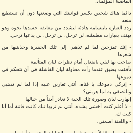
الماضية المؤلمة،.
دائما هناك شخص يكسر قوانينك التي وضعتها دون أن تستطيع
منعه
ردد العبارة بابتسامة هادئة ليشدد من معانقة جسدها نحوه وهو
يهتف بعبارات مطمئنه، لن ترحل، لن ترحل، لن يدعها ترحل.
- إنك تمزحين لما لم تذهبي إلى تلك الحقيرة وجذبتيها من
شعرها
صاحت بها ليلي بانفعال أمام نظرات ليان المتألمة
تأففت بضيق عندما رأت محاولة ليان الفاشلة في أن تتحكم في
دموعها
- إتركي دموعك يا فتاه، أنتي تغارين عليه إذا لما لم تذهبي
وتلتصقي به لما هربتي؟
إنهارت ليان وصورة تلك الحية لا تغادر أبداً من خيالها
- لا أعلم كنت أخشي بشده، أنتي لم تريها تلك كانت فاتنة أما أنا
كنت ك،
- واللعنة اصمتي.