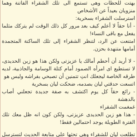
بهتت للحظات وهى تستمع الى تلك الشقراء الفاتنة وهما
منزويان بعيداً عن الأشخاص
استرسلت الشقراء بسخرية:
- أنا حقاً لا أعلم كيف بعد مرور كل ذلك الوقت لم يتركك مثلما
يفعل مع باقى النساء!
امتنعت عن الرد، لتنظر الشقراء إلى تلك الساكنة المتجمدة
أمامها متنهدة بحزن.
- لا أريد أن أحطم أمالك يا عزيزتى ولكن هذا هو زين الحديدى،
لا تستطيع اى امرأه الصمود أمام كتلة الوسامة والجاذبية، لديه
طرقه الخاصة ليجعلك انتِ تتمنين أن تصبحي بفراشه وليس هو
اتسعت حدقتي ليان بصدمه، ضحكت ليان بسخرية
- رائع حقاً كل يوم اكتشف به صفة جديدة تجعلني أصاب
بالدهشة
غمغمت الشقراء
- هذا هو زين الحديدى عزيزتى، ولكن كون انه ظل معك تلك
الفترة الطويلة يوجد احتمالين فقط!
تطلعت ليان للشقراء وهى تحثها على متابعة الحديث لتسترسل