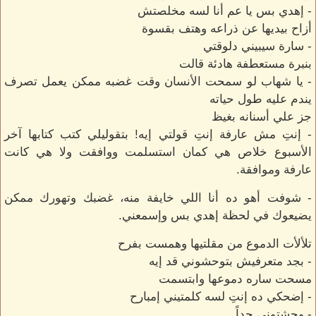
- إهدي بس يا عم أنا لسه مخلصتش
أزاح بيديها عن ذراعه وهتف بقسوة
- سارة سيبيني دلوقتي
بنبرة مستعطفة هادئة قالت
- يا شهاب لو سمحت الأنسان وقت غضبه ممكن يعمل تصرف
يندم عليه طول حياته
جز علي أسنانه بغيظ
- إنتِ مش عارفة إنتِ قولتي إيه! بتقوليلي كتب كتابها آخر
الأسبوع خلاص هي كمان استسلمت ووافقت ولا هي كانت
عارفة وموافقة.
- شوفت أهو ده أنا اللي خايفة منه، غضبك وتهورك ممكن
يضيعوك في لحظة إهدي بس وإسمعني.
تلألأت الدموع من مقلتيها وهمست بفرح
- بجد متعرفيش بتوحشوني قد إيه
مسحت ساره دموعها وابتسمت
- إضحكي ده إنتِ لسه كلمتيني إمبارح
- وحشتوني جداً