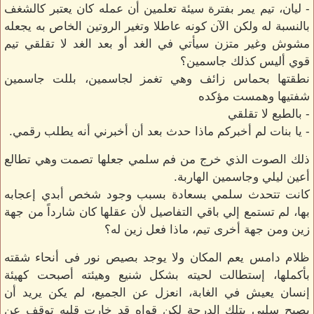
- ليان، تيم يمر بفترة سيئة تعلمين أن عمله كان يعتبر كالشغف
بالنسبة له ولكن الآن كونه عاطلا وتغير الروتين الخاص به يجعله
مشوش وغير متزن سيأتي في الغد أو بعد الغد لا تقلقي تيم
قوي أليس كذلك جاسمين؟
نطقتها بحماس زائف وهي تغمز لجاسمين، بللت جاسمين
شفتيها وهمست مؤكده
- بالطبع لا تقلقي
- يا بنات لم أخبركم ماذا حدث بعد أن أخبرني أنه يطلب رقمي.
ذلك الصوت الذي خرج من فم سلمي جعلها تصمت وهي تطالع
أعين ليلي وجاسمين الهاربة.
كانت تتحدث سلمي بسعادة بسبب وجود شخص أبدي إعجابه
بها، لم تستمع إلي باقي التفاصيل لأن عقلها كان شارداً من جهة
زين ومن جهة أخرى تيم، ماذا فعل زين له؟
ظلام دامس يعم المكان ولا يوجد بصيص نور فى أنحاء شقته
بأكملها، إستطالت لحيته بشكل شنيع وهيئته أصبحت كهيئة
إنسان يعيش في الغابة، انعزل عن الجميع، لم يكن يريد أن
يصبح سلبي بتلك الدرجة لكن قواه قد خارت قلبه توقف عن