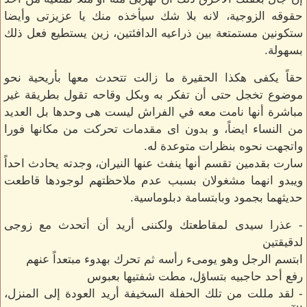
حقوقه الزوجية، لانه بلا شك سيأخذه منك يا عزيزتى وأيضا
ستكونين مستمتعة بين ذراعيه الدافئتين، زين يستطيع فعل ذلك
بسهولة.
حقاً يكفى هكذا الحقيرة ما زالت تتحدث معها بأريحية نحو
موضوع تخجل حتى أن تفكر به وبكل وقاحه تقول بطريقة غير
مباشرة أنها نامت معه في الفراش ليست هى وحدها بل العديد
من النساء ايضاً، و بدون اى مقدمات تحركت من مكانها فورا
واتجهت نحوه بنظرات متوعدة له.
سارت بقدمين تقسم أنها ينفث عنها النيران، وجدته يحادث احداً
ويبدو انهما مشغولان بسبب عدم ملاحظتهم لوجودها قاطعت
حديثهما بجمود وبابتسامة دبلوماسية.
- عذرا سيدى لمقاطعتك ولكننى أريد أن أتحدث مع زوجى
لدقيقتين
ابتسم الرجل وهو يومىء رأسه ثم تحرك بهدوء مبتعداً عنهم
رفع أحد حاجبيه بتساؤل، مطت شفتيها بعبوس
- لقد مللت من تلك الحفلة السخيفة أريد العودة إلى المنزل،