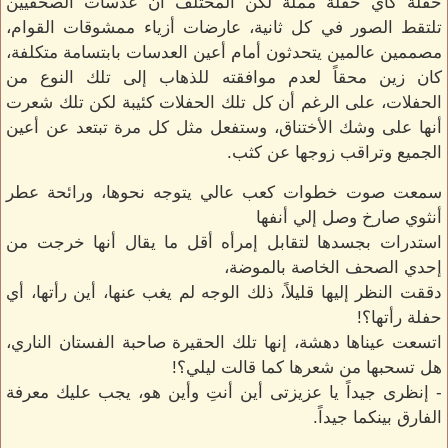
حفلة كأي حفلة مملة لكن المختلف أن عدسات الصحفيين
تلتقط الصور في كل ثانية، عارضات أزياء ممشوقات القوام،
مصممين عالمين يتحدثون أمام أعين العدسات بابتسامة متكلفة،
كان زين محقاً لعدم موافقته للذهاب إلى تلك النوع من
الحفلات، على الرغم أن كل تلك الحفلات كئيبة لكن تلك شعرت
أنها على وشك الأختناق، وستفعل مثل كل مرة تبتعد عن أعين
الجميع وتراقب زوجها عن كثب.
سمعت صوت خطوات كعب عالي يتوجه نحوها، ورائحة عطر
أنثوي صارخ وصل إلي أنفها
استدرات بجسدها لتقابل إمرأه أقل ما يقال أنها خرجت من
إحدي الصحف الخاصة بالموضة،
دققت النظر إليها قليلاً، ذلك الوجه لم يغب عنها، أين رأتها، أي
حفلة رأتها؟!
اتسعت عيناها دهشة، إنها تلك الحقيرة صاحبة الفستان الناري،
هل تسحبها من شعرها كما قالت ليلي؟!
- إنظرى جيداً يا عزيزتى أين أنتِ وأين هو، يجب عليك معرفة
الفارق بينكما جيداً.