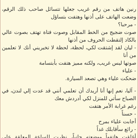
رنين هاتف من رقم غريب جعلها تتسائل صاحب ذلك الرقم،
وضعت الهاتف على أذنها وهتفت بتساؤل
- مرحبا؟
صوت ضجيج من الخط المقابل وصوت فتاة تهتف بصوت عالي
بالكاد إلتقطت الحروف من أذنها
- ليان لقد إشتقت لكي، لحظة، لحظة لا تخبريني أنك لا تعلمين
من أنا
صوتها ليس غريب، ولكنه مميز هتفت بأبتسامة
- علياء
ضحكت علياء وهي تصعد السيارة.
- آليا، نعم إنها أنا أريدك أن تعلمي أنني قد عدت إلي لندن، في
الصباح سأتي للمنزل لكي أدردش معك
رغم غرابة الأمر هتفت
- حسناً
أجابت علياء بمرح
- رائع سأقابلك غداً
أغلقت هاتفهاً ووضعته جانباً، نظرت للساعة المعلقة على