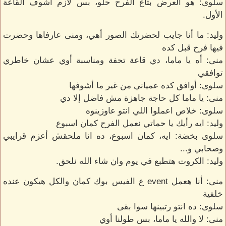
سلوى: هو العرض بتاع الفرح حلو، بس لازم أشوف القاعة
الأول.
وليد: ما أنا جايب لحضرتك الصور أهي، ومنى عارفاها وحضرت
فيها فرح قبل كده
منى: أه يا ماما، دي قاعة تحفة ومناسبة أوي عشان خاطري
توافقي
سلوى: أوافق كده عمياني من غير ما أشوفها
منى: يا ماما كل حاجة جاهزة مش فاضل إلا دي
سلوى: خلاص اعملوا اللي انتو عاوزينوه
وليد: ايه رأيك يا حماتي نعمل الفرح كمان اسبوع
سلوى بخضة: ايه، كمان اسبوع، ده انا ملحقش أعزم قرايبي
وصحابي و...
وليد: الكروت هتطبع في يوم وان شاء الله نلحق.
منى: أنا هعمل event ع الفيس بوك كمان والكل هيكون عنده
خلفية
سلوى: ده انتو رتبينها سوا بقى
منى: لا والله يا ماما، بس طولنا أوي