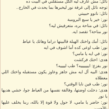
نائل: مش عارف ليه الكل مستقلني في البيت ده
توجه نائل إلى غرفة نور ليخبرها بما يحدث في الخارج..
نائل: نانوو حبيبتي
نور: خير يا سبع البرومبة
نائل: في مناحة بره، متعرفيش ليه؟
نور مناحة؟ تقصد ايه.
نائل: أمك واختك الهبلة قالبينها دراما وهاتك يا عياط
نور: طب اوعى كده أما اشوف في ايه
نور: في ايه يا مامي؟
هدى: اختك فركشت
نور بفزع: ايييييييه؟ طب لييييه؟
هدى: البيه أل ايه مش جاهز وعاوز يكون مستقبله واختك اللي
معطلاه
نور: طب فين نايا الوقتي؟
هدى: دخلت اوضتها، وفالقة نفسها من العياط جوا، خشي هديها
يا نور
نور: حاضر يا مامي، لا حول ولا قوة إلا بالله، ربنا يخلف عليها
بالأحسن.