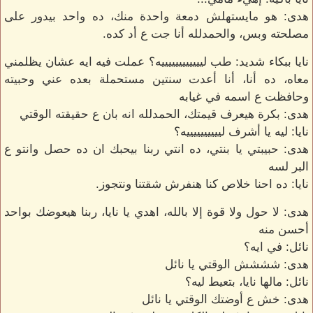
هدى: هو مايستهلش دمعة واحدة منك، ده واحد بيدور على
مصلحته وبس، والحمدلله أنا جت ع أد كده.
نايا ببكاء شديد: طب لييييييييييييه؟ عملت فيه ايه عشان يظلمني
معاه، ده أنا، أنا أعدت سنتين مستحملة بعده عني وحبيته
وحافظت ع اسمه في غيابه
هدى: بكرة هيعرف قيمتك، الحمدلله انه بان ع حقيقته الوقتي
نايا: ليه يا أشرف لييييييييييه؟
هدى: حبيبتي يا بنتي، ده انتي ربنا بيحبك ان ده حصل وانتو ع
البر لسه
نايا: ده احنا خلاص كنا هنفرش شقتنا ونتجوز.
هدى: لا حول ولا قوة إلا بالله، اهدي يا نايا، ربنا هيعوضك بواحد
أحسن منه
نائل: في ايه؟
هدى: شششش الوقتي يا نائل
نائل: مالها نايا، بتعيط ليه؟
هدى: خش ع أوضتك الوقتي يا نائل