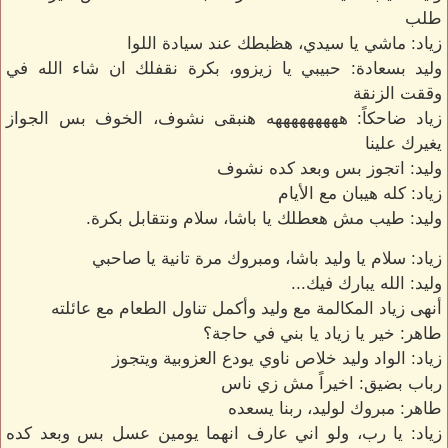
طلب
زياد: ماشي يا سيدي، هظبطك عند سيادة اللوا
وليد بسعادة: حبيبي يا زيزوو، بكرة نقفلك ان شاء الله في
وققت الزنقة
زياد ضاحكاً: هههههههههه هنبقى نشوف، الخوف بس الجواز
يغيرك علينا
وليد: اتجوز بس وبعد كده نشوف
زياد: كله هيبان مع الأيام
وليد: طيب مش هعطلك يا باشا، سلام ونتقابل بكرة.
زياد: سلام يا وليد باشا، ومبروك مرة تانية يا صاحبي
وليد: الله يبارك فيك...
أنهى زياد المكالمة مع وليد وأكمل تناول الطعام مع عائلته
طاهر: خير يا زياد يا بني في حاجة؟
زياد: الواد وليد خلاص ناوي يودع العزوبية ويتجوز
رباب بضيق: اخيراً مش زي ناس
طاهر: مبروك لوليد، ربنا يسعده
زياد: يا رب، ولو اني عارف انهما يومين عسل بس وبعد كده