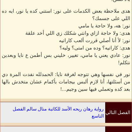
هدى ملاحظة بعض الكدمات على نور: استني كده يا نور، ايه ده
اللي على جسمك؟
نور: هه، ولا حاجة يا مامي
هدى: ولا حاجة ازاي وانتي شكلك زي اللي أخد علقة
نور: لأ أنا أصلي قررت ألعب كاراتيه
هدى: كاراتيه؟ وده من امتى؟ وليه؟
نور: عادي يعني يا مامي، تغيير، خليني بس أطمن ع نايا وبعدين
نتكلم!
نور في نفسها وهي تتوجه لغرفة نايا: الحمدلله نفدت المرة دي
من أسئلتها، أنا لازم ألبس بيجامات بأكمام عشان متخدش بالها
بعد كده وتعملي فيها سين وجيم...!
رواية رهان ربحه الأسد للكاتبة منال سالم الفصل
الفصل التالي
التاسع