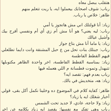
هتقلب ببصل معاه
رباب: شوف اصحابك بيعملوا ايه، يا ريت تتعلم منهم
طاهر: خلاص يا رباب.
زياد: أنا قولتلك اني مش هاتجوز يا أمي
رباب: ليه يعني؟ هو أنا مش أم زي أي أم ونفسي أفرح بيك
وأشيل عيالك
زياد: يا ماما أنا مش بتاع جواز
رباب: جبتلك بنات تحل من ع حبل المشنقة وانت دايما تطلعلي
فيهم القطط الفاطسة
زياد: بمناسبة القطط الفاطسة، اخر واحدة الظاهر مكتوبلها
تتبهدل وتموت فطسانة م اللي هعمله فيها
رباب بعدم فهم: تقصد ايه؟
زياد: هه، متخديش في بالك.
طاهر: كفاية كلام في الموضوع ده وخلينا نكمل أكل بقى، قولي
أخبار شغلك ايه يا زياد؟
زياد: ولا حاجة، عادي، لا جديد تحت الشمس
رباب وهي تفكر مع نفسها: يقصد ايه زياد بكلامه عن اخر