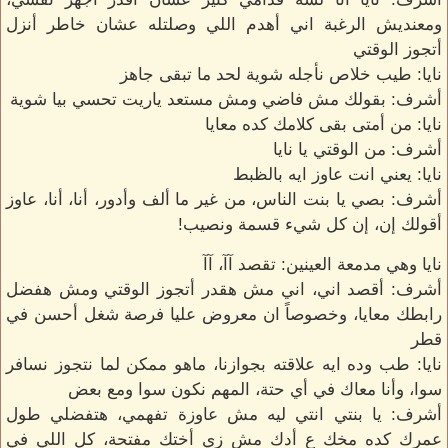
ومعنديش الرغبة اني أهدم اللي وصلتله عشان خاطر أنزل
أتجوز الوقتي
نايا: طيب خلاص نأجله شوية لحد ما تبقى جاهز
أشرف: بقولك مش فاضي ومش مستعد ياريت تحسي بيا شوية
نايا: من أمتى بقى كلامك كده معايا
أشرف: من الوقتي يا نايا
نايا: يعني انت عاوز ايه بالظبط
أشرف: بصي يا بنت الناس، من غير ما ألف وأدور، أنا، أنا، عاوز
أقولك إن، إن كل شيء قسمة ونصيب!
نايا وهي مدمعة العينين: تقصد آآ، آآ
أشرف: أقصد اني، اني مش هقدر أتجوز الوقتي ومش هفضل
رابطك معايا، وخصوصاً ان معروض عليا فرصة شغل أحسن في
قطر
نايا: طب وده ايه علاقته بجوازنا، ماهو ممكن لما نتجوز نسافر
سوا، وأنا معاك في أي حتة، المهم نكون سوا ومع بعض
أشرف: يا بنتي انتي ليه مش عاوزة تفهمي، هتفضلي طول
عمرك كده مخك ع أدك مش زي أختك مفتحة، كل اللي في