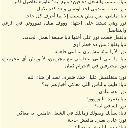
نايا: مممم، والشغل ده فين؟ وتبع ايه؟ عاوزة تفاصيل أكتر
نور: طب اسنديني لحد اوضتي وبعد كده نكمل
نايا: ماشي، بس مش هسيبك إلا لما أعرف كل حاجة
نور وهي تستند على اختها: اوووف منك، تموووتي في الرغي
والتفاصيل
بالفعل قصت نور على أختها نايا طبيعة العمل الجديد..
نايا بقلق: بس ده خطر اوي
نور: لأ يا نوئة مش زي ما انتي فاهمة
نايا: يا بنتي انتي بتتعاملي مع مجرمين، لأ ومش أي مجرمين،
دول محترفين في الاجرام كمان.
نور: متقلقيش عليا، اختك هتعرف تسد ان شاء الله
نايا: طيب والناس اللي معاكي أخبارهم ايه؟
نور: هه، عادي
نايا بغمزة: نانووووو!
نور: ايه في ايه؟
نايا: بسألك وبقولك زمايلك في الشغل عاملين ايه معاكي
نور: عادي يعني، مافيش حاجة
نايا: ممم، انا مش مرتحالك