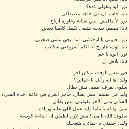
نور: ليه بتقولي كده؟
نايا: حاسة ان في حاجة مضيقاكي
نور: لأ مافيش، بس تعبانة وعاوزة أرتاح
نايا: مممم، طيب، هنبقى نكمل كلامنا بعدين.
نور: حبيبتي يا اوختشي، اما تيجي مامي صحيني
نايا: اوك، هاروح أنا اكلم أشروفتي سكايب
نور: ايوه يا عم
نايا: بلاش أر.
في نفس الوقت بمكان آخر
وليد: ها ايه رأيك يا حماتي؟
سلوى بقرف: ممم، مش بطال
وليد في نفسه: مش بطال، حاجز الفرح في قاعة أخدة الشيء
الفلاني وفي الأخر تقوليلي مش بطال
منى: والله يا ماما وليد عمل اللي عليه وزيادة
سلوى: الله يا منى! مش لازم اطمئن ان القاعة كويسة
وليد: اطمني يا حماتي، هتعجبك