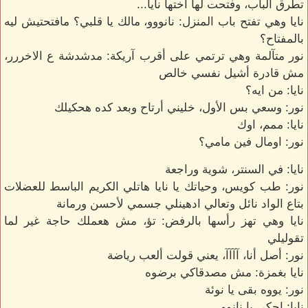
تطرق الباب، وفتحت لها اختها نايا...
نايا وهي تفتح باب المنزل: نانووو، مالك يا قلبي؟ مافتحتيش ليه
بالمفتاح؟
نور متآلمة وهي ترتمي على أقرب آريكة: مدشدشة ع الاخررر،
مش قادرة أشيل نفسي خالص
نايا: من ايه؟
نور: وسعي بس الأول، خليني أرتاح وبعد كده هحكيلك
نايا: ممم، اوك
نور: اومال فين مامي؟
نايا: في السنتر، شوية وراجعة
نور: طب كويس، وحياتك يا نايا هاتلي الكريم الباسط للعضلات
بتاع الواد نائل وتعالي ادهينلي جسمي لأحسن ورمانة
نايا وهي تهز رأسها بالرفض: تؤ، مش هعملك حاجة غير لما
تقوليلي
نور: أصل أنا، آآآآ، يعني قولت ألعب رياضة
نايا بغمزة: مش مصدقاكي برضوه
نور: يووه بقى يا نوئة
نايا: احكي يا نانوو