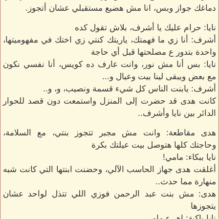
دماغك جواز وبس، انا مش هضيع مستقبلي عشان أتجوز.
نايا: حرام عليك يا أشرف، بلاش تقول كده
أشرف: أنا زي ما فهمتك، ياريتك كنتي زي اختك في مفهوميتها،
واحدة بتدور ع مصلحتها قبل أي حاجة
نايا: بس أنا مش نور، وانت عارف ده كويس، أنا نفسي نكون
مع بعض ويبقى لينا بيت وعيال و...
أشرف: يابنت الناس كل شيء قسمة ونصيب، و، و..
كانت هدى قد حضرت إلى المنزل واستمعت دون قصد للحوار
الدائر بين نايا وأشرف..
هدى مقاطعة: وانت مش مجبر تتجوز بنتي، مع السلامة،
وحاجتك كلها هتوصل بيت عيلتك بكرة
نايا ببكاء: مامي!
أغلقت هدى جهاز الحاسب الآلي، وحضنت ابنتها التي كانت شبه
منهارة مما حدث..
هدى: مش بنت عبد الرحمن فوزي اللي تتذل لواحد عشان
يتجوزها
نايا باكية: إهيء مامي...