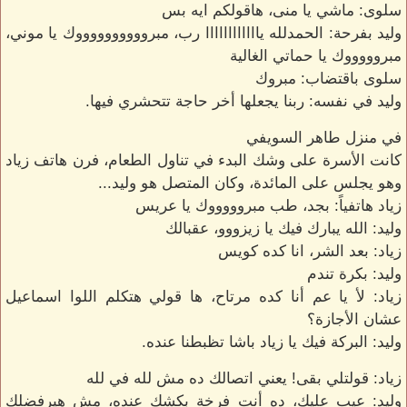
سلوى: ماشي يا منى، هاقولكم ايه بس
وليد بفرحة: الحمدلله ياااااااااااا رب، مبرووووووووووك يا موني،
مبروووووك يا حماتي الغالية
سلوى باقتضاب: مبروك
وليد في نفسه: ربنا يجعلها أخر حاجة تتحشري فيها.
في منزل طاهر السويفي
كانت الأسرة على وشك البدء في تناول الطعام، فرن هاتف زياد
وهو يجلس على المائدة، وكان المتصل هو وليد...
زياد هاتفياً: بجد، طب مبروووووك يا عريس
وليد: الله يبارك فيك يا زيزووو، عقبالك
زياد: بعد الشر، انا كده كويس
وليد: بكرة تندم
زياد: لأ يا عم أنا كده مرتاح، ها قولي هتكلم اللوا اسماعيل
عشان الأجازة؟
وليد: البركة فيك يا زياد باشا تظبطنا عنده.
زياد: قولتلي بقى! يعني اتصالك ده مش لله في لله
وليد: عيب عليك، ده أنت فرخة بكشك عنده، مش هيرفضلك