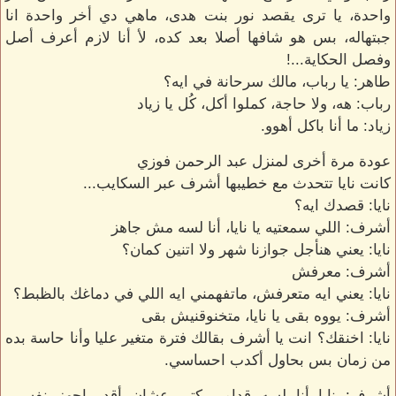
واحدة، يا ترى يقصد نور بنت هدى، ماهي دي أخر واحدة انا
جبتهاله، بس هو شافها أصلا بعد كده، لأ أنا لازم أعرف أصل
وفصل الحكاية...!
طاهر: يا رباب، مالك سرحانة في ايه؟
رباب: هه، ولا حاجة، كملوا أكل، كُل يا زياد
زياد: ما أنا باكل أهوو.
عودة مرة أخرى لمنزل عبد الرحمن فوزي
كانت نايا تتحدث مع خطيبها أشرف عبر السكايب...
نايا: قصدك ايه؟
أشرف: اللي سمعتيه يا نايا، أنا لسه مش جاهز
نايا: يعني هنأجل جوازنا شهر ولا اتنين كمان؟
أشرف: معرفش
نايا: يعني ايه متعرفش، ماتفهمني ايه اللي في دماغك بالظبط؟
أشرف: يووه بقى يا نايا، متخنوقنيش بقى
نايا: اخنقك؟ انت يا أشرف بقالك فترة متغير عليا وأنا حاسة بده
من زمان بس بحاول أكدب احساسي.
أشرف: نايا أنا لسه قدامي كتير عشان أقدر اجهز نفسي،