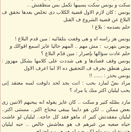
سكت و يونس سكت يسيبها تكمل بس منطقتش ..
يونس : كان لازم الاول قضية الكلاب دى تخلص بعدها نحقق ف
البلاغ عن قضية الشروع ف القتل
حلم بصدمه : بلاغ !
يونس هز راسه اه و هى وقفت بتلقائيه : مين قدم البلاغ !
يونس بتهرب : مش مهم .. المهم حاليا عايز اسمع اقوالك و
حلم عادت سؤالها بإصرار : مين قدّم البلاغ ؟
يونس وقف قصادها و هى شددت على كلامها بشكل مهزوز :
مش هنطق بحرف ف التحقيق ده الا اما اعرف الاول
يونس بحذر : ...... !!
مراد بصّ لمارد بحب : انت بجد لحد دلوقت لسه معتقد إنى
بحب ليليان اكتر منك يا مراد ؟
مارد بصّله كتير و سكت .. كان عايز يقوله انه بيحبهم الاتنين زى
بعض ممكن .. لكن هو دايما بيبقى محتاج اكتر.. مستنى اكتر..
ليليان مفقدتش كتير اد ماهو فقد كل حاجه.. ليليان لو عاشت
حياه صعبه من غيرهم ف هو معاشش خالص .. حبه ليليان
هتستقبله منه دلع لكن حبه له هو هيرويه احتياج ..