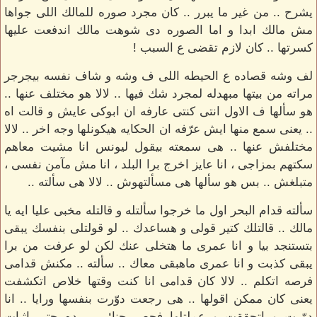
يشرح .. من غير ما يبرر .. كان مجرد صوره للمالك اللى جواها
مش مالك ابدا و اما الصوره دى شوهت مالك اندفعت عليها
كسرتها .. كان لازم تقضى ع السبب !
لف وشه قصاده ع الحيطه اللى ف وشه و شاف نفسه بيجرجر
مراته من بيتها مبهدله لمجرد شك فيها .. لالا هو مختلف عنها ..
هو سألها ف الاول انتى كنتى عارفه ان ابوكى عايش و قالت اه
.. يعنى سمع منها ايش عرّفه ان الحكايه هيكونلها وجه اخر .. لالا
مختلفش عنها .. هى سمعته بيقول ليونس انا مشيت معاهم
سكتهم بمزاجى ، انا عايز اخرج برا البلد ، انا مش مآمن نفسى ،
متبلغش .. بس هو سألها هى مسألتهوش .. لالا هى سألته ..
سألته قدام البحر اول ما خرجوا سألتله و قالتله مخبى عليا ايه يا
مالك .. قالتلك كتير قولى و هساعدك .. لو قولتلى بنفسك يبقى
بتستنجد بيا و انا عمرى ما هتخلى عنك لكن لو عرفت من برا
يبقى كذبت و انا عمرى ماهبقى معاك .. سألته .. مكنش قدامى
فرصه اتكلم .. لالا كان قدامى انا كنت وقتها خلاص اتكشفت
يعنى كان ممكن اقولها .. هى رجعت دوّرت بنفسها ورايا .. انا
دوّرت و اتحققت و عملتلها فحص جنائى .. ده حتى اثبات