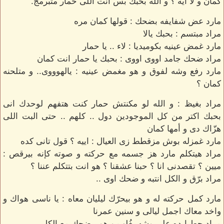
كمان و لا ايه ؟ و الله بحبك بس انت اللى حمار متبرمج.
مارد عض شفايفه بضحك : قولها كمان مره
مراد مبتسم : بحبك يالا
مارد غمض عينيه بكوميديا : لاء .. يا حمار
مراد ضحك جامد اووى اووى : بحبك يا حمار انت كمان
مارد رفع وشه لفوق و هو مغمض عينيه : يالهوووى.. و متلحنه
كمان ؟
مراد بغيظ : و الله لو مكنتش حمار كنت هتفهم لوحدك انى
بحبك اكتر من كل الموجودين دول .. كلهم .. حتى البت اللى
هزّاك دى و أمها كمان
مارد غمزله بوش مزقطط زى العيال : اييه ؟ قول تانى كده
مراد هيتكلم مارد هز جسمه مع حركته و صوته كإنه بيرقص :
ميين ؟ تقصدنى انا ؟ حبنا عشقنا ؟ هو انت بتتكلم عننا ؟
مراد برّق و الكل انتبه و ضحك اوى ..
مارد كمل حركته له و هو بيحرّك ليليان معاه : يا ناسى هواك و
واخد معاك اجمل ليالى و سنين عمرنا
مراد حط إيده على وشه بغُلب و هو بيضحك مع الكل..