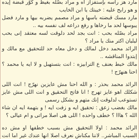
مارد هز راسه بإستفزاز اه و مراد بصّله بغيظ و كوّر قبضة إيده
و هو رايح عليه : خيبتك يا ابن الخايب
مارد مسك قبضته باسها و مراد مصمم يضربه بيها و مارد فضل
يبوسها لحد ما رخاها و رفع دراعه لف نفسه بيه ..
مراد بصّله بحب : انت بجد لحد دلوقت لسه معتقد إنى بحب
ليليان اكتر منك يا مراد ؟
الرائد محمد دخل لمالك و دخل معاه حد للتحقيق مع مالك و
إبتدوا المناقشه ..
مالك خبط بعنف ع الترابيزه : انت بتستهبل و لا ايه يا محمد ؟
احنا هنهرّج !
الرائد محمد بحذر : و الله احنا مش عايزين نهرّج ! انت اللى
شكلك اهو عايز تهرج ! انا فاتح التحقيق و انت اللى مش عايز
تستوعب لدلوقت إنك متهم و بشكل رسمى
مالك بغضب زعق : تحقيق ايه و زفت ايه ! و بتهمة ايه ان شاء
الله ؟ هااا ؟ خطف واحده ! اللى هى اصلا مراتى و ام عيالى ؟
الرائد محمد : اولا التحقيق مش بسبب خطفها او مش ده
السبب المباشر.. لاننا مكناش نعرف اصلا انها عندك غير اما انت