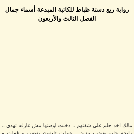
رواية ربع دستة ظباط للكاتبة المبدعة أسماء جمال
الفصل الثالث والأربعون
مالك اخد حلم على شقتهم .. دخلت اوضتها مش عارفه تهدى ..
رايحه جايه بغضب بيزيد .. عملت تليفون بغضب و قفلت و