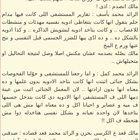
مالك اتصدم : اذى !
الرائد محمد بأسف : تقارير المستشفى اللى كانت فيها مدام
حلم بتقول انها كانت بتتعاطى ادويه نفسيه مهدئات و منشطات
للاعصاب .. و كانت بتاخد ادويه لتشويش الذاكره .. و كذا ادويه
بالشكل ده .. و ده ادّى بيها للضرر الجسمى قبل النفسى و نتج
عنها ورم ع المخ
مالك بصّله بصدمه عشان مكنش اصلا وصل لنتيجة التحاليل او
متخيلهاش ..
الرائد محمد كمل : و اما رجعنا للمستشفى و حوّلنا الفحوصات
بشكل جنائى اثبتت انها كانت بتاخد الادويه بدون علمها و ده
معناه انها بدون ارادتها .. لان المعمل الجنائى اثبت من عينة
دمها اللى ف المستشفى انها الادويه دى كانت بتدخل جسمها
ف ميه و عصاير و احيانا اكل و ده معناه انها مش هى اللى
بتاخدها لان واحده تعبانه و بشكل نفسى هتاخدله دوا مش
هتحطه ف اكل !!
مالك قعد ع الكرسى بحزن و الرائد محمد قعد قصاده : صدقنى