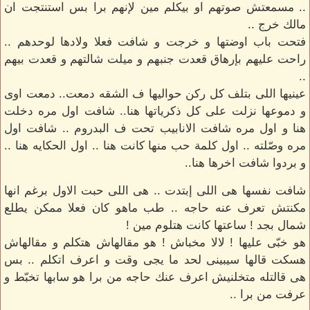
.. مسمعتش صوتهم او بيكلم مين لإنهم برا بس استنتجت ان
مالك خرج ..
فتحت باب اوضتها و خرجت و شافت فعلا ولادها لوحدهم ..
راحت عليهم بإرهاق قعدت جنبهم و ميلت شالتهم و قعدت بيهم
..
عينيها اللى بتلف كل ركن حواليها ف الشقه دمعت.. دمعت اوى
و دموعها نزلت على كل ذكرياتها هنا.. شافت اول مره دخلت
هنا و اول مره شافت الانابيب تحت ف البدروم .. شافت اول
مره وصّلته .. اول كلمة حب منها كانت هنا .. اول الحكايه هنا ..
و بردوا شافت اخرها هنا..
شافت نفسها هى اللى إبتدت .. هى اللى حبت الاول برغم انها
مكنتش تعرف عنه حاجه .. طب ماهو كان فعلا ممكن يطلع
شمال بجد ! ساعتها كانت هتلوم مين !
هو خبّى عليها ! لالا مخباش ! هو مقالهاش هتكلم و مقالهاش
هسكت قالها سيبينى لحد ما يجى وقت و اعرف اتكلم .. بس
هى قالتله متخلنيش اعرف عنك حاجه من برا هو سابها تخبّط و
عرفت من برا ..