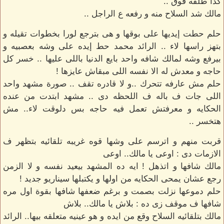
كذا طلقه فوق ..
مالك شد السلاح منه و رفعه ع الراجل ..
حلم حطت إيديها على بوقها و هى بترجع لورا بخطوات تقيله و
بتهز راسها لاء .. الرائد محمد حط إيده على وشه بعصبيه و
بيرفع وشه لمالك شافه واحد بايع الدنيا باللى عليها .. خسر كل
حاجه و معدش له الا نفسه اللى مبقاش عايزها !
حلم مش عارفه تتحرك ..و لا قادره تقف .. صورة مشهد واحد
اللى جات ف باله ف اللحظه دى .. مشهد ابتدت من عنده
الحكايه و معرفتش تعمل فيه حاجه بس دلوقت لاء.. مش
هتخسر ..
قربت منهم و اترسم على وشها قوه غريبه تلقائيه بتظهر ف
الازمات دى : اوعى يا مالك.. اوعى
مالك شافها و اتذهل ! ايه ده المشهد بيعيد نفسه و لا الزمن
رجع عشان يمحى الحكايه من اولها و يكتبلها سيناريو جديد !
حلم دموعها نزلت بصمت و برغم ضعفها شافها بقوة اول مره
شافها ف موقف زى ده : بلاش يا مالك.. بلاش
مالك بتلقائيه السلاح وقع من ايده و هو عينيه متعلقه بيها.. الرائد