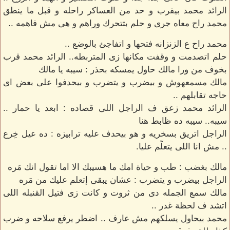
الرائد محمد بيقرب و حد من العساكر راحله و قبل ما ينطق
محمد راح معاه جرى و حلم بتتحرك وراهم و هى مش فاهمه ..
محمد راح ع الزنزانه فتحها و اتفاجئ بالوضع ..
حلم اتصدمت و وقفت مكانها زى المتربطه.. الرائد محمد قرب
بخوف من ورا مالك حاول يمسكه بحذر : سيبه يا مالك
مالك مسمعهوش و بيضرب و يتضرب و بيحدفوا على بعض اى
حاجه تقابلهم ..
الرائد محمد زعق ف الراجل اللى قصاده : ابعد يا حمار ..
سيبه.. سيبه ده ظابط هنا
الراجل اتريق بسخريه و هو بيحدف عليه ترابيزه : ده عيل خِرع
.. مش انا اللى يتعلّم عليا.
مالك بغضب : طب و حياة امك ما هسيبك الا اما تقول انك مَره
الراجل بيضرب و يتضرب : عشان يبقى إتعلم عليك من مَره
مالك سمع الجمله دى من ثروت و كانت زى فتيل القنبله اللى
اتشد ف لحظة غدر ..
محمد بيحاول يسلكهم مش عارف .. اضطر يرفع سلاحه و ضرب