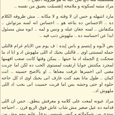
مراد منتبه لسكوته و ملامحه إتقسمّت بضيق من نفسه ..
مارد انتبهله و حس ان لا وقته و لا مكانه .. مش ظروفه الكلام
ده .. الاحساس ده بتاعه هو .. احساس انه لسه مرتواش ..
مكتفاش .. لسه جعان عيله و ونس و لمه .. ابوه مش مسئول
ابدا عن احساسه ده .. ملهوش ذنب فيه ..
بص لأبوه و إبتسم و باس إيده : ف يوم من الايام غرام قالتلى
جمله لمستنى اوى .. قالتلى بحبك اد اللى ملهوش اد و انا اد ما
ضحكت ع الجمله اد ما حبتها .. يمكن وقتها كانت صعب افهمها
لمجرد مكنتش جوايا ارتقيت لمستوى الحب ده لكن اما جربت
معنى انى اخسرها عرفت معناها .. او بالاصح حسيته .. انت
كمان .. طول مانا بعيد كنت عارف انى بحبك اوى اد كل حاجه
حلوه او حتى وحشه بس اما قربت حسيت انى بحب اد اللى
ملهوش اد..
مراد عيونه لمعت على كلامه و معرفش ينطق.. حس ان اللى
قدامه ده عيل صغير مش شاب عاش فوق الربع قرن .. احتياجه
بيبتدى من شيكولاته و كيس شيبسى يدخل عليه بيهم مش من