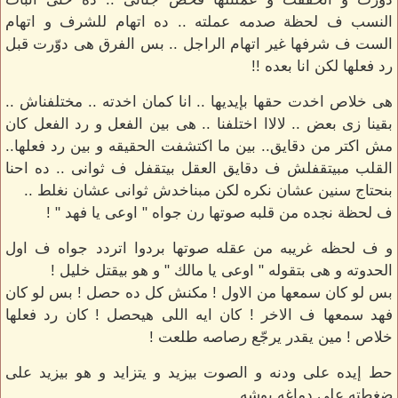
النسب ف لحظة صدمه عملته .. ده اتهام للشرف و اتهام
الست ف شرفها غير اتهام الراجل .. بس الفرق هى دوّرت قبل
رد فعلها لكن انا بعده !!
هى خلاص اخدت حقها بإيديها .. انا كمان اخدته .. مختلفناش ..
بقينا زى بعض .. لالاا اختلفنا .. هى بين الفعل و رد الفعل كان
مش اكتر من دقايق.. بين ما اكتشفت الحقيقه و بين رد فعلها..
القلب مبيتقفلش ف دقايق العقل بيتقفل ف ثوانى .. ده احنا
بنحتاج سنين عشان نكره لكن مبناخدش ثوانى عشان نغلط ..
ف لحظة نجده من قلبه صوتها رن جواه " اوعى يا فهد " !
و ف لحظه غريبه من عقله صوتها بردوا اتردد جواه ف اول
الحدوته و هى بتقوله " اوعى يا مالك " و هو بيقتل خليل !
بس لو كان سمعها من الاول ! مكنش كل ده حصل ! بس لو كان
فهد سمعها ف الاخر ! كان ايه اللى هيحصل ! كان رد فعلها
خلاص ! مين يقدر يرجّع رصاصه طلعت !
حط إيده على ودنه و الصوت بيزيد و يتزايد و هو بيزيد على
ضغطته على دماغه بوشه ..