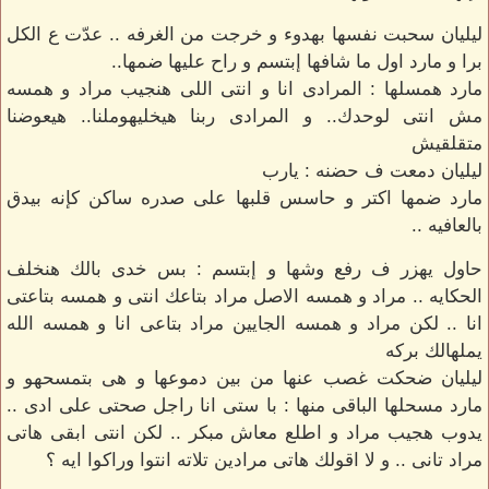
ليليان سحبت نفسها بهدوء و خرجت من الغرفه .. عدّت ع الكل
برا و مارد اول ما شافها إبتسم و راح عليها ضمها..
مارد همسلها : المرادى انا و انتى اللى هنجيب مراد و همسه
مش انتى لوحدك.. و المرادى ربنا هيخليهوملنا.. هيعوضنا
متقلقيش
ليليان دمعت ف حضنه : يارب
مارد ضمها اكتر و حاسس قلبها على صدره ساكن كإنه بيدق
بالعافيه ..
حاول يهزر ف رفع وشها و إبتسم : بس خدى بالك هنخلف
الحكايه .. مراد و همسه الاصل مراد بتاعك انتى و همسه بتاعتى
انا .. لكن مراد و همسه الجايين مراد بتاعى انا و همسه الله
يملهالك بركه
ليليان ضحكت غصب عنها من بين دموعها و هى بتمسحهو و
مارد مسحلها الباقى منها : با ستى انا راجل صحتى على ادى ..
يدوب هجيب مراد و اطلع معاش مبكر .. لكن انتى ابقى هاتى
مراد تانى .. و لا اقولك هاتى مرادين تلاته انتوا وراكوا ايه ؟