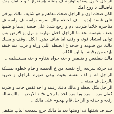
الراجل حاول يفقده توازنه ف بصّله بإستفزاز : و لا امك مش
فاضيالك يا روح امك
الكل ضحك اوى و الراجل ضحك معاهم و هو شايف مالك بيرخى
على قبضة إيده .. ف لحظه مالك ضربه براسه ف راسه ف
مناخيره خلاها ضربت دم و رجع شدذ على قبضة إيدها و ضمها
بعنف بقبضته لحد ما الراجل اختل توازنه و نزل ع الارض بس
ثوانى استعاد قوته و وقف اما شاف ذهول الكل.. وقف و مسك
مالك من هدومه و حدفه ع الحيطه اللى وراه و قرب منه خنقه
بإيده من رقبته : يا ابن الكلب
مالك بيفلفص و يفلفص و حته جواه بتقاوم و حته مستسلمه ..
ف حركه سريعه زاح نفسه من ع الحيطه و قدّم خطوه بمسكة
الراجل له و لف نفسه بحيث يبقى ضهره للراجل و ضربه
بالرجل ف بطنه ..
الراجل ميّل لحظه و مالك دعك رقبته و اخد نَفس جامد و ضربه
كمان مره .. مره ورا مره لحد ما رجل نخ ع الارض .. مالك شاله
رفعه و حدفه و الراجل قام بهجوم على مالك ..
حلم ف شقتها ف اوضتها بعد ما مالك خرج سمعت الباب بيتقفل