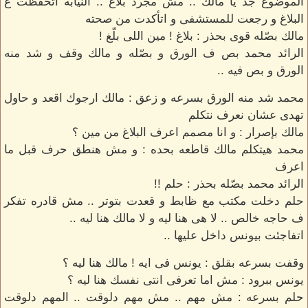
الموضوع جد يا مالك .. مش مجرد بلاغ .. النيابه اتحفّظت ع
البلاغ و رجعت للمستشفى و اتأكدت من صحته
مالك بصّله قوى بحذر : بلاغ ! مين اللى بلّغ !
الرائد محمد بص ف الورق و بصّله و مالك وقف و شد منه
الورق و بص فيه ..
محمد شد منه الورق بسرعه و زعق : مالك ارجوك اقعد و حاول
تهدى عشان نعرف نتكلم
مالك بإصرار : و انا مصمم اعرف البلاغ من مين ؟
محمد هيتكلم مالك قاطعه بحده : و مش هنطق حرف قبل ما
اعرف
الرائد محمد بصّله بحذر : حلم !!
حلم دخلت مكتب مع ظابط و قعدت بتوتر .. مش قادره تفكر
ف حاجه خالص .. لا هى هنا ليه و لا مالك هنا ليه ..
اتفاجئت بيونس داخل عليها ..
وقفت بسرعه بقلق : يونس فى ايه ! مالك هنا ليه ؟
يونس ببرود : مش اما تعرفى انتى نفسك هنا ليه ؟
حلم بسرعه : مش مهم .. مش مهم دلوقت .. المهم دلوقت