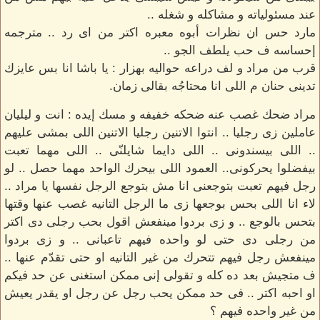
عند مسئولياته و مشاكله و شغله ..
مارد حس ان نظرات أبوه معبره اكتر من اى رد .. مترجمه
إحساسه ف حب يلطف الجو ..
قرب من مراد و لف دراعه حواليه بهزار : يا باشا انا بس عايزك
تدينى حنان م اللى انا محتاجُه بقالى زمان.
مراد ضحك غصب عنه ضحكه خفيفه و مسك إيده : انت و ليليان
عاملين زى رجليا .. انتوا الاتنين رجليا الاتنين اللى بمشى عليهم
.. اللى بيسندونى .. اللى دايما شايلنّى .. اللى مهما تعبت
بيفضلوا يحركونى.. العمود اللى بيحرك الواحد مهما حصل .. لو
رجل فيهم تعبت بتوجعنى انا مش بتوجع الرجل نفسها يا مراد ..
لاء انا اللى بحس بوجعها زى ما الرجل التانيه غصب عنها وقتها
بتحس بالوجع .. و زى بردوا مينفعش اقول بحب رجلى دى اكتر
من رجلى دى حتى لو واحده فيهم تاعبانى .. و زى بردوا
مينفعش رجل فيهم تتحرك من غير التانيه او حتى تقدّم عنها ..
ف متجيش بعد ده كله و تقولى إنى ممكن استغنى عن حد فيكم
او احبه اكتر .. فى حد ممكن يحب رجل عن رجل او يقدر يعيش
من غير واحده فيهم ؟