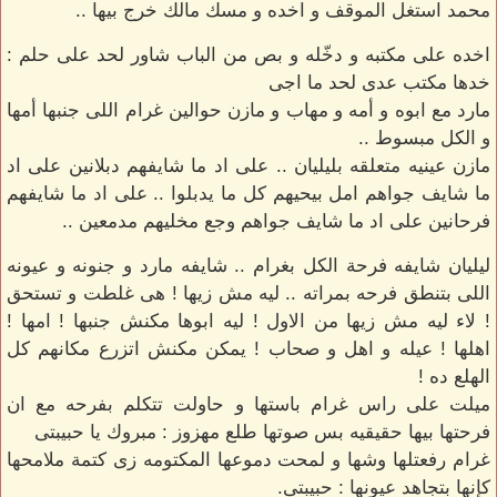
محمد استغل الموقف و اخده و مسك مالك خرج بيها ..
اخده على مكتبه و دخّله و بص من الباب شاور لحد على حلم :
خدها مكتب عدى لحد ما اجى
مارد مع ابوه و أمه و مهاب و مازن حوالين غرام اللى جنبها أمها
و الكل مبسوط ..
مازن عينيه متعلقه بليليان .. على اد ما شايفهم دبلانين على اد
ما شايف جواهم امل بيحيهم كل ما يدبلوا .. على اد ما شايفهم
فرحانين على اد ما شايف جواهم وجع مخليهم مدمعين ..
ليليان شايفه فرحة الكل بغرام .. شايفه مارد و جنونه و عيونه
اللى بتنطق فرحه بمراته .. ليه مش زيها ! هى غلطت و تستحق
! لاء ليه مش زيها من الاول ! ليه ابوها مكنش جنبها ! امها !
اهلها ! عيله و اهل و صحاب ! يمكن مكنش اتزرع مكانهم كل
الهلع ده !
ميلت على راس غرام باستها و حاولت تتكلم بفرحه مع ان
فرحتها بيها حقيقيه بس صوتها طلع مهزوز : مبروك يا حبيبتى
غرام رفعتلها وشها و لمحت دموعها المكتومه زى كتمة ملامحها
كإنها بتجاهد عيونها : حبيبتى.