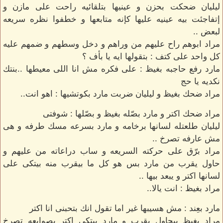
ليليان ضحكت بحزن و عينيها بتلقائيه راحت على مازن و
إتفاجئت بيه عينيه عليها كإنه متابعها و خطفوا نظره سريعه
لبعض ..
مراد ابوهم راح عليهم من وراهم و دخل وسطهم و ضمهم عليه
كل واحد على كتف : بتقولها ايه يا بأف ؟
مارد رفع حاجبه بغيظ : على فكره مش انا اللى معيطها ..بنتك
نكديه يا حج
مراد ضحك بغيظ و ليليان ضربت مارد بكوتشيها : اهو انت..
مراد ضحك اكتر و مارد بصّله بغيظ و بصّلها : شوفتى
ليليان طلعتله لسانها برخامه و مارد بسرعه مسك طرفه و هى
مش عارفه تصرخ ..
مراد برّق على حركته السريعه و ساب دراعاته من عليهم و
حاول يقرب من مارد بس هو كل ما بيقرب منه بيتكى على
لسانها اكتر و يبعد بيها ..
مراد بغيظ : انت يالا..
مارد بعِند : مش هسيبها غير اما تقول انك بتحبنى انا اكتر
مراد بغيظ بيحاول يقرب و مارد بيتكى اكتر بصوابعه تصرخ