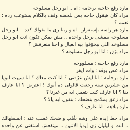
مارد رفع حاجبه برخامه : اه .. ابو رجل مسلوخه
مراد كان هيقول حاجه بس للحظه وقف بالكلام يستوعب رده :
نعمم ؟
مارد هز راسه بإستفزاز : اه و ربنا زى ما بقولك كده .. ابو رجل
مسلوخه بيمشى برجل واحده .. مش يمكن تكون انت ابو رجل
مسلوخه اللى بيخوّفوا بيه العيال و احنا منعرفش ؟
مراد برّق : انا ابو رجل مسلوقه ؟
مارد رفع حاجبه : مسلووخه
مراد عض بوقه : وات ايفر
مارد برخامه : انا ايش عرّفنى ؟ انا كنت معاك ؟ انا سيبت ابويا
من عشرين سنه رجعت قالولى ده أبوك ! اعترض ؟ انا عارف
بقا ؟ انا عارف كنت بتعمل ايه من غيرنا ؟
مراد زعق بملامح بتضحك : بتقول ايه يالا ؟
مارد ببلاهه : انا عارف ؟
مراد حط إيده على وشه بغُلب و ضحك غصب عنه : ابسطهالك
.. انت و ليليان زى إيديا الاتنين .. مينفعش استغنى عن واحده