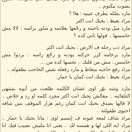
بصوت مكتوم ..
مارد بصّله بطرف عينيه : هاا ؟
مراد بغيظ : بحبك انت اكتر
مارد ميل ودنه ناحيته و رجّعها بغلاسه و شاور براسه : لالا مش
حاسسها .. قولها تانى كده ؟
مراد دب رجله ف الارض : بحبك انت اكتر
مارد برخامه كرر حركته بودنه و رجّع راسه : بردوا مش
حاسس.. مش من قلبك .. تحسها كده من ...
مراد رفع حاجبه متغاظ و مارد رفعله نفس الحاجب بطفوله ..
مراد بغيظ : بحبك انت كمان يا حمار.
مارد وشه نوّر اوى عشان الكلمه طلعت من أبوه بمنتهى
التلقائيه .. مقالش بحبك انت اكتر مجرد كلمه او رد و خلاص ..
لا قالها بصدق بحبك انت كمان رغم هزار الموقف بس شافه
احتوى طفولته ..
مراد شاف لمعة عيونه ف إبتسم اوى : مانا بحبك يا حمار ..
مراد ايه اللى لها و همسه لك .. يعنى انا مليش نصيب فيك انا