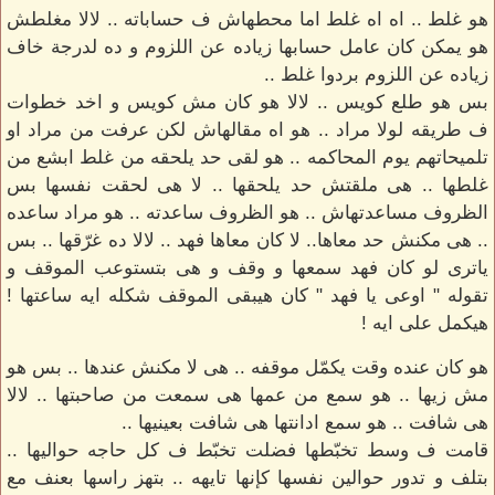
هو غلط .. اه اه غلط اما محطهاش ف حساباته .. لالا مغلطش
هو يمكن كان عامل حسابها زياده عن اللزوم و ده لدرجة خاف
زياده عن اللزوم بردوا غلط ..
بس هو طلع كويس .. لالا هو كان مش كويس و اخد خطوات
ف طريقه لولا مراد .. هو اه مقالهاش لكن عرفت من مراد او
تلميحاتهم يوم المحاكمه .. هو لقى حد يلحقه من غلط ابشع من
غلطها .. هى ملقتش حد يلحقها .. لا هى لحقت نفسها بس
الظروف مساعدتهاش .. هو الظروف ساعدته .. هو مراد ساعده
.. هى مكنش حد معاها.. لا كان معاها فهد .. لالا ده غرّقها .. بس
ياترى لو كان فهد سمعها و وقف و هى بتستوعب الموقف و
تقوله " اوعى يا فهد " كان هيبقى الموقف شكله ايه ساعتها !
هيكمل على ايه !
هو كان عنده وقت يكمّل موقفه .. هى لا مكنش عندها .. بس هو
مش زيها .. هو سمع من عمها هى سمعت من صاحبتها .. لالا
هى شافت .. هو سمع ادانتها هى شافت بعينيها ..
قامت ف وسط تخبّطها فضلت تخبّط ف كل حاجه حواليها ..
بتلف و تدور حوالين نفسها كإنها تايهه .. بتهز راسها بعنف مع