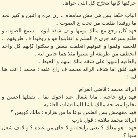
حركتها كإنها بتخرّج كل اللى جواها..
الباب خبّط بس هى مش سامعاه .. رن مره و اتنين و كتير لحد
ما روفيدا طلعت من تحت ع الصوت ..
فهد كان رجع مع مالك يومها و ف شقة ابوه .. سمع الصوت و
طلع بسرعه جرى ع السلم و اتقابلوا هو و روفيدا ف طريقهم ..
للحظه وقفوا و عيونهم اتعلقت ببعض و سكتوا كإنهم كل واحد
اتخطف من طريقه او نسيوا مثلا هما جايين ليه ..
بالعافيه إنتبهوا على شقة مالك بينهم و الخبط ..
فهد قلق اما شاف الرائد محمد ف راح عليه : محمد ! انت هنا
ليه !
الرائد محمد : قاضى الغرام
فهد رفع حاجبه : مانا شغال عند اخوك بقا .. نقفلها احسن و
نخليها مصلحة مالك باشا للمناقشات العائليه
فهد مفهمش بس اتطمن نوعا ما من هزاره : مالك كويس ؟
الرائد محمد ببلاهه : قول يارب
فهد : هو معاك ؟ يعنى رايحله و لا جاى من عنده ؟ و لا ف شغل
سوا ؟