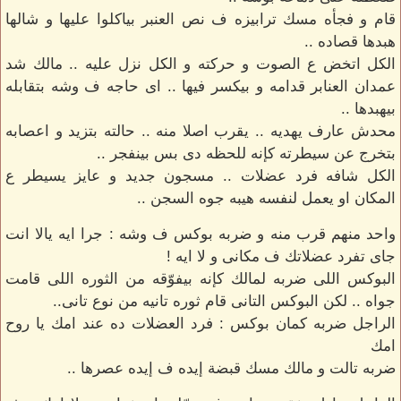
قام و فجأه مسك ترابيزه ف نص العنبر بياكلوا عليها و شالها
هبدها قصاده ..
الكل اتخض ع الصوت و حركته و الكل نزل عليه .. مالك شد
عمدان العنابر قدامه و بيكسر فيها .. اى حاجه ف وشه بتقابله
بيهبدها ..
محدش عارف يهديه .. يقرب اصلا منه .. حالته بتزيد و اعصابه
بتخرج عن سيطرته كإنه للحظه دى بس بينفجر ..
الكل شافه فرد عضلات .. مسجون جديد و عايز يسيطر ع
المكان او يعمل لنفسه هيبه جوه السجن ..
واحد منهم قرب منه و ضربه بوكس ف وشه : جرا ايه يالا انت
جاى تفرد عضلاتك ف مكانى و لا ايه !
البوكس اللى ضربه لمالك كإنه بيفوّقه من الثوره اللى قامت
جواه .. لكن البوكس التانى قام ثوره تانيه من نوع تانى..
الراجل ضربه كمان بوكس : فرد العضلات ده عند امك يا روح
امك
ضربه تالت و مالك مسك قبضة إيده ف إيده عصرها ..