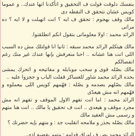
بنفسك دلوقت قولت ف التحقيق و اتأكدنا انها عندك.. و عموما
كويس عشان نتحقق ف النقطه دى
مالك وقف بهجوم : تحقق ف ايه ؟ انت اتهبلت و لا ايه ؟ ده
مراتى
الرائد محمد : اولا معلوماتى بتقول انكم اتطلقتوا.
مالك هيتكلم الرائد محمد سبقه : ثانيا انا قولتلك مش ده السبب
اللى انت هنا عشانه .. احنا منعرفش بإنها عندك غير منك رغم
انفصالكم
مالك بصّله قوى و سحب موبايله و مفاتيحه و اتحرك يمشى
بحده الرائد محمد شاور للعساكر قفلت الباب و حجزوا عليه ..
مالك بصّلهم بصدمه و بصّله : فهّمهم كويس اللى بيعملوه و
فهّمهم انه مش هيعدّى
الرائد محمد : اما انت تفهم الاول الموقف و تفهم انه مش
مجرد موقف و هيعدى .. انت ف تحقيق يا مالك .. انت هنا متهم
و رسمى مش العقيد مالك
مالك بصّله بحذر و ملامحه اتقلبت جد : و متهم بإيه حضرتك ؟
الرائد محمد بص ف اوراق قدامه : متهم بقضية اذى..