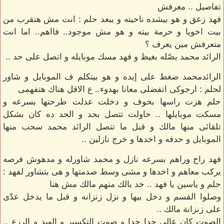
تفاصيل .. معرفش
فهد زعق و هو بيشده ناحيته و يبعد حلم : انت مش هتقرب من
بيت اخويا و حرمة بيته و هو مش موجود.. فااهم.. اما انت
متعرفش مين يعرف ؟
الرائد محمد بصّله بغيظ و فهد مسك موبايله و اتصل على حد ..
الرائدمحمد ضغط على إيده و هو بيتكلم ف الموبايل و شاور
لحلم : ارجوكى اتفضلى معانا بهدوء.. ع الاقل هناك هتفهمى
حلم هزت راسها بخوف و دخلت عدلت طرحتها بسرعه و
مسكت موبايلها .. حاولت تتصل بحد و الحد ده كان بشكل
تلقائى منها مالك و قبل ما تتصل الرائد محمد سحب منها
الموبايل و حدفه و اخدها و خرج نازلين ..
فهد راح وراهم بسرعه نازل و محمد شاورله و مدهوش فرصه
يركب معاهم و اخدها و مشى وسط صدمتها و هى بتشاور لفهد :
حلم و ياسين يا فهد .. خد بالك منهم مالك مش هنا
وصلوا القسم و دخل بيها و نزل زنزانه و قبل ما يدخل عدّى
على زنزانة مالك ..
الصوت كان عالى جدا جدا و صوت التكسير و الهبد و الرزع ..