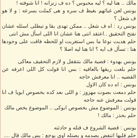
مالك .. هنا ليه ؟ ليه محبوس ؟ ده ف زنزانه ! انا شوفته !
يونس لعن غبائهم بغيظ ف سره و هى كملت بسرعه : و لا هو
ف شغل ؟
يونس رد : اه ف شغل .. ممكن تهدى بقا و تبطلى اسئله عشان
نفتح التحقيق ..اعتقد انتى هنا عشان انا اللى اسأل مش انتى
حلم هديت نوعا ما بس استغربت او للحظه فاقت على وجودها
هنا : تسأل ف ايه ؟ انا هنا ليه اصلا ؟
يونس بهدوء : قضية مالك بتتقفل و لازم التحقيف معاكى
حلم بلعت ريقها بالعافيه : بس انا قولت كل اللى اعرفه عن
القضيه .. انا معرفش حاجه
يونس : اه ده كان الاول
حلم دمعت بصوت مهزوز : و اللى بعد كده بخصوص ابويا ف انا
قولت معرفش عنه حاجه
يونس : الموضوع مش بخصوص ابوكى .. الموضوع يخص مالك
حلم بحذر : مالك !
يونس : قضية الشروع ف قتله و حادثته
حلم قلبها اتنفض بصدمه و بصتله اوى بوجع : بس مالك قال ....