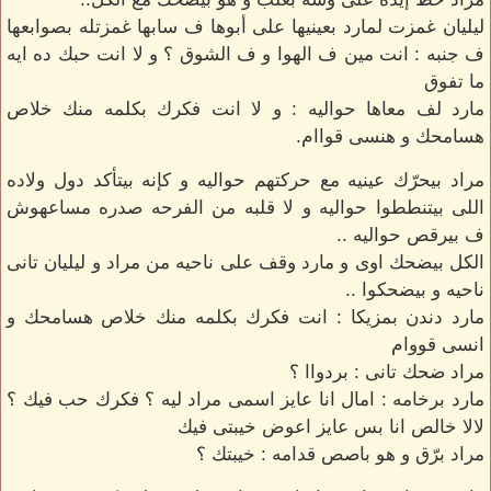
ليليان غمزت لمارد بعينيها على أبوها ف سابها غمزتله بصوابعها
ف جنبه : انت مين ف الهوا و ف الشوق ؟ و لا انت حبك ده ايه
ما تفوق
مارد لف معاها حواليه : و لا انت فكرك بكلمه منك خلاص
هسامحك و هنسى قواام.
مراد بيحرّك عينيه مع حركتهم حواليه و كإنه بيتأكد دول ولاده
اللى بيتنططوا حواليه و لا قلبه من الفرحه صدره مساعهوش
ف بيرقص حواليه ..
الكل بيضحك اوى و مارد وقف على ناحيه من مراد و ليليان تانى
ناحيه و بيضحكوا ..
مارد دندن بمزيكا : انت فكرك بكلمه منك خلاص هسامحك و
انسى قووام
مراد ضحك تانى : بردواا ؟
مارد برخامه : امال انا عايز اسمى مراد ليه ؟ فكرك حب فيك ؟
لالا خالص انا بس عايز اعوض خيبتى فيك
مراد برّق و هو باصص قدامه : خيبتك ؟