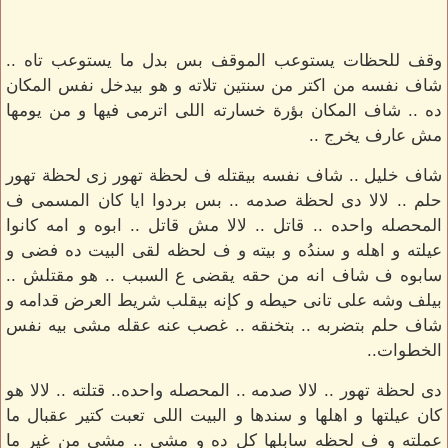
وقف للحظات يستوعب الموقف بس بدل ما يستوعب تاه ..
شاف نفسه من اكتر من سنتين تلاته و هو بيدخل نفس المكان
ده .. شاف المكان بؤرة خسارته اللى اترمى فيها و من يومها
مش عارف يخرج ..
شاف خليل .. شاف نفسه بيقتله ف لحظة تهور زى لحظة تهور
حلم .. لالا دى لحظة صدمه .. بس بردوا ايا كان المسمى ف
المحصله واحده .. قاتل .. لالا مش قاتل .. ابوه و امه كانوا
عيلته و اهله و سندُه و بيته و ف لحظه لقى البيت ده فضى و
سابوه ف شاف انه من حقه يقضى ع السبب .. هو مقتلش ..
بيلف وشه على تانى حيطه و كإنه بيقلب شريط العرض قدامه و
شاف حلم بتضربه .. بتخنقه .. غصب عنه عقله مشى بيه نفس
الخطوات..
دى لحظة تهور .. لالا صدمه .. المحصله واحده.. قتلته .. لالا هو
كان عيلتها و اهلها و سندها و البيت اللى تعبت كتير عقبال ما
عملته و ف لحظه سابلها كل ده و مشى .. مشى من غير ما