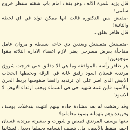
قال يزيد للمرة الالف وهو يقف امام باب شقته منتظر خروج
سلمي!
-مفيش بس الدكتوره قالت انها ممكن تولد في اي لحظه
والتانية!
قال ظافر بقلق...
-متقلقش متقلقش وبعدين دي حاجه بسيطه و مروان عامل
مفاجأة بعرض مسرحي يعني لازم اعضاء الاداره التلاته يبقوا
موجودين!
هز ظافر رأسه بالموافقه وما هي الا دقائق حتي خرجت شروق
مرتديه فستان اسود رقيق غاية في الرقة ويحيطها الحجاب
الابيض الذي اصر علي ان ترتديه رافضا طقوسها بربط الحزن
بالأسود فابن عمه شهيد حي في السماء ويجب ارتداء الابيض لا
الاسود!
وقد رضخت له بعد مشادة حاده بينهم انتهت بتدخلات يوسف
وفريدة وهم يتهمانه بسوء معاملتها!
تبعها يوسف المرتدي قميص و شورت و صغيرته مرتديه فستان
احمر منقط بالأبيض، مال بنصف ابتسامه يحملها ويعدل فستانها