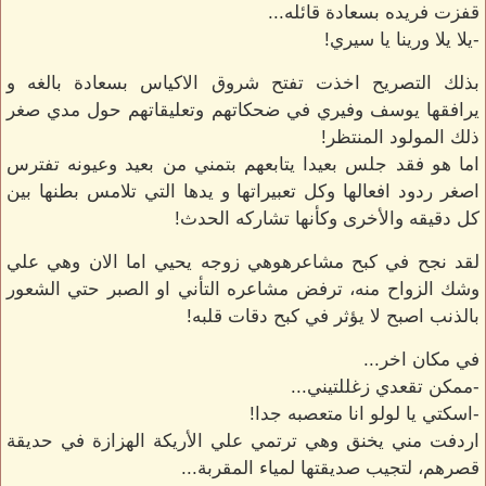
قفزت فريده بسعادة قائله...
-يلا يلا ورينا يا سيري!
بذلك التصريح اخذت تفتح شروق الاكياس بسعادة بالغه و
يرافقها يوسف وفيري في ضحكاتهم وتعليقاتهم حول مدي صغر
ذلك المولود المنتظر!
اما هو فقد جلس بعيدا يتابعهم بتمني من بعيد وعيونه تفترس
اصغر ردود افعالها وكل تعبيراتها و يدها التي تلامس بطنها بين
كل دقيقه والأخرى وكأنها تشاركه الحدث!
لقد نجح في كبح مشاعرهوهي زوجه يحيي اما الان وهي علي
وشك الزواح منه، ترفض مشاعره التأني او الصبر حتي الشعور
بالذنب اصبح لا يؤثر في كبح دقات قلبه!
في مكان اخر...
-ممكن تقعدي زغللتيني...
-اسكتي يا لولو انا متعصبه جدا!
اردفت مني يخنق وهي ترتمي علي الأريكة الهزازة في حديقة
قصرهم، لتجيب صديقتها لمياء المقربة...