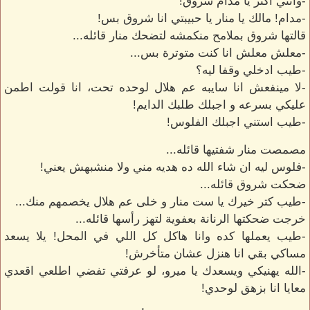
-وانتي اكتر يا مدام شروق!
-مدام! مالك يا منار يا حبيبتي انا شروق بس!
قالتها شروق بملامح منكمشه لتضحك منار قائله...
-معلش معلش انا كنت متوترة بس...
-طيب ادخلي وقفا ليه؟
-لا مينفعش انا سايبه عم هلال لوحده تحت، انا قولت اطمن
عليكي بسرعه و اجبلك طلبك الدايم!
-طيب استني اجبلك الفلوس!
مصمصت منار شفتيها قائله...
-فلوس ليه ان شاء الله ده هديه مني ولا منشبهش يعني!
ضحكت شروق قائله...
-طيب كتر خيرك يا ست منار و خلى عم هلال يخصمهم منك...
خرجت ضحكتها الرنانة بعفوية لتهز رأسها قائله...
-طيب يعملها كده وانا هاكل كل اللي في المحل! يلا يسعد
مساكي بقي انا هنزل عشان متأخرش!
-الله يهنيكي ويسعدك يا ميرو، لو عرفتي تفضي اطلعي اقعدي
معايا انا بزهق لوحدي!