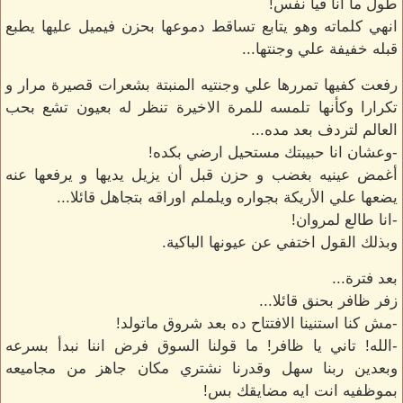
طول ما انا فيا نفس!
انهي كلماته وهو يتابع تساقط دموعها بحزن فيميل عليها يطبع
قبله خفيفة علي وجنتها...
رفعت كفيها تمررها علي وجنتيه المنبتة بشعرات قصيرة مرار و
تكرارا وكأنها تلمسه للمرة الاخيرة تنظر له بعيون تشع بحب
العالم لتردف بعد مده...
-وعشان انا حبيبتك مستحيل ارضي بكده!
أغمض عينيه بغضب و حزن قبل أن يزيل يديها و يرفعها عنه
يضعها علي الأريكة بجواره ويلملم اوراقه بتجاهل قائلا...
-انا طالع لمروان!
وبذلك القول اختفي عن عيونها الباكية.
بعد فترة...
زفر ظافر بحنق قائلا...
-مش كنا استنينا الافتتاح ده بعد شروق ماتولد!
-الله! تاني يا ظافر! ما قولنا السوق فرض اننا نبدأ بسرعه
وبعدين ربنا سهل وقدرنا نشتري مكان جاهز من مجاميعه
بموظفيه انت ايه مضايقك بس!