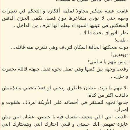
غامت عينيه بتفكير محاولا لملمه أفكاره و التحكم في تعبيرات
وجهه حتي لا يؤذي مشاعرها دون قصد، يكفي الحزن الدفين
المنعكس في عينيها السوداء ليعلم أنها تنزف من الداخل...
نظر للاوراق بحدة قائلا...
-طيب!
دوت ضحكتها الجافة المكان لتردف وهي تقترب منه قائله...
-وبعدين!
-مش مهم يا سلمي!
رفعت وجهه بين كفيها وهي تميل نحوه تقبل جبهته قائله بخفوت
و حزن...
-لا مهم يا يزيد، عشان خاطري ريحني لو فعلا بتحبني متعذبنيش
بالذنب اكتر من كده!
جذبها نحوه لتستقر في أحضانه علي الأريكة ليردف بخفوت و
إصرار..
-الذنب انتي اللي معيشه نفسك فيه يا حبيبتي، عشان انتي مش
عايزة تفهمي انك حبيبتي و قلبي اختارك انتي وهيختارك انتي