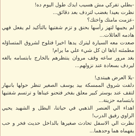
-بطلي تفركي مش هسيب ايدك طول اليوم ده!
نظرت بعيدا بغضب لتردف بعد دقائق...
-عزمت مامتك واختك؟
لم يجيبها لتهز رأسها بحنق و تزم شفتيها بالتأكيد لم يفعل فهي
هادمه العائلات...
صعدت معه السيارة ليترك يدها اخيرا فتلوح لشروق المتساؤله
مطمئنه اياها ان كل شيء علي ما يرام!
بغد مرور ساعه وقف مروان ينتظرهم بالخارج بابتسامه بالغه
ليردف بسعادة عند نزولهم...
-يلا العرض هيبتدى!
دلفت شروق الممسكة بيد يوسف الصغير تنظر حولها بانبهار
لتقف عند بوستر كبير معلق بفخر فتحنو عيناها و ترتسم شفتيها
بابتسامه حزينة...
اهداء الي العنصر الذهبي في حياتنا، البطل و الشهيد يحيي
الراوي رفيق الدرب!
نظرت الي الاسفل تحادث صغيرها بالداخل حديث فخر و حب
يفهماه هما وحدهما...