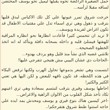
حمل الصغيرة الراكضة نحوه يقبلها ليميل نحو يوسف المحتضن
لساقه مقبلا لرأسه...
خرجت شروق تمرر عيونها علي كل تلك الاكياس ليدق قلبها
بترقب و ذهول وهي تري اسماء تدل علي مقتنيات الاطفال قد
تكون اغراض لفريدة ويوسف...
لا تريد ان تتحمس كثيرا فأعادت انظارها نحو انظاره المراقبة
للهفتها فيمتلئ قلبه و داخله بسحابه دافئة ويتأكد له انه اتخذ
الخطوة الصحيحة...
تلاشي غضبه الذي نشأ منذ قليل وهو يردف بهدوء...
-الحاجات دي عشان البيبي مش هتيجي تتفرجي عليها!
ابتسمت وهي تشعر بدموعها تحاول الهرب ولكنها ترفض البكاء
في هذه اللحظه، قد تكون تافهه للبعض و لكن اليها هي تعني
الكثير والكثير!
احاطها يوسف وفيري بترقب لتبتسم بسعادة وهي تري اعينهم
تكاد تأخذ شكل القلوب من الالوان الزاهية والاغراض...
-اخر كيسين هناك بتوع فيري و يوسف ومحدش يمد ايده علي
حاجه استنوا طنط شروق هتفرجكم!..