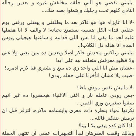
-يابنتي نفضي هو اللي خلقه مخلقش غيره و بعدين رجاله
النادي كلهم تحت رجليك و يتمنوا بصه منك...
-لا انا عايزاه هو! هو فاكر بعد ما يطلقني و يبعتلي ورقتي يوم
حفلتي قدام الكل هسيبه يستمتع بحياته! لا والف لا انا هقفلها
عليه لحد ما بقي انا بس اللي قدامه و ساعتها هيجيلي يبوس
القدم انا هذله ذل الكلاب!..
-يابنتي ريلكس محدش فاكر اصلا وبعدين ده مين يعني ولا غني
ولا فظيع معرفش متعلقه بيه علي ايه!
-عشان مش انا اللي واحد زي ده يبيع و يشتري فيا لازم ادمره!
-طيب يلا عشان اتأخرنا علي حفله رودي!
-لا ماليش نفس مودي باظ!
-بس رودي عامله نار و اغني الاغنياء هيحضروا ده غير انهم
بيبقوا صغيرين وزي القمر...
نكزتها لمياء بنظرة ذات معزي وابتسامه ماكره، لتزفر قبل ان
ترمش بتفكير قائله...
-اذا كان كده يبقي يلا ا بينا!
وبذلك وقفت العقربتان لبدأ التجهيزات عسي ان تنتهي الحفلة