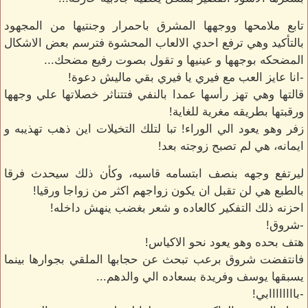
تابع ملامحها ووجهها المشرق باحمرار وجنتيها من المجهود
بالتأكيد وهي ترفع احدي الالعاب المحشوة فترسم بعض الاشكال
المضحكه بوجهها و عينيها و تقول بصوت رفيع مضحك...
-انا عايز العب مع فيري يا فيري بقي ماليش دعوة!
قالتها وهي تهز رأسها عمدا بالنفي فتتناثر خصلاتها علي وجهها
ورقبتها بطريقه مغرية للغاية!
زفر وهو يعود الي الوراء! تبا لتلك التخيلات اين ذهب تهذيبه و
ايمانه، هي لم تصبح زوجته بعد!
ليرتفع وجهه بنصف ابتسامه قاسيه، وكأن ذلك سيحدث فرقا
بالطبع هي لن تقبل ان يكون زواجهم اكثر من زواجا ورقيا!
احزنه ذلك التفكير كالعاده و شعر بغضب ينهش داخله!
-شروق!
هتف بحده وهو يعود نحو الاكياس!
فانتفضت شروق برعب تبحث عن حجابها الملقي بجوارها بينما
يسبقها يوسف وفريدة بسعاده الي والدهم...
-باااااااابي!