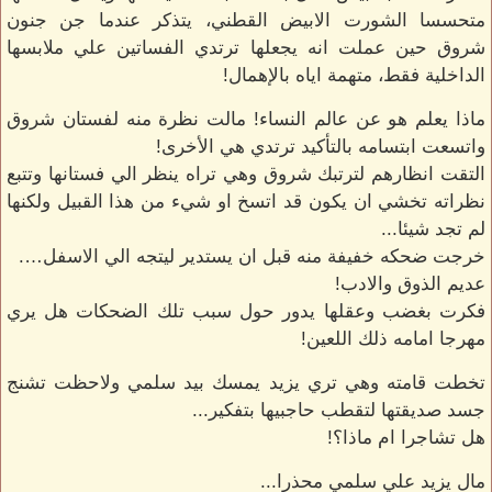
متحسسا الشورت الابيض القطني، يتذكر عندما جن جنون
شروق حين عملت انه يجعلها ترتدي الفساتين علي ملابسها
الداخلية فقط، متهمة اياه بالإهمال!
ماذا يعلم هو عن عالم النساء! مالت نظرة منه لفستان شروق
واتسعت ابتسامه بالتأكيد ترتدي هي الأخرى!
التقت انظارهم لترتبك شروق وهي تراه ينظر الي فستانها وتتبع
نظراته تخشي ان يكون قد اتسخ او شيء من هذا القبيل ولكنها
لم تجد شيئا...
خرجت ضحكه خفيفة منه قبل ان يستدير ليتجه الي الاسفل….
عديم الذوق والادب!
فكرت بغضب وعقلها يدور حول سبب تلك الضحكات هل يري
مهرجا امامه ذلك اللعين!
تخطت قامته وهي تري يزيد يمسك بيد سلمي ولاحظت تشنج
جسد صديقتها لتقطب حاجبيها بتفكير...
هل تشاجرا ام ماذا؟!
مال يزيد علي سلمي محذرا...