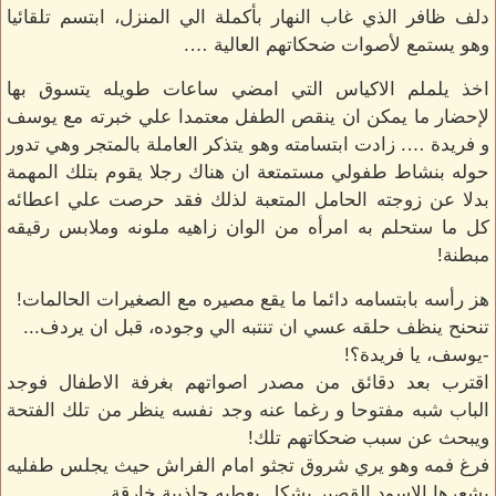
دلف ظافر الذي غاب النهار بأكملة الي المنزل، ابتسم تلقائيا
وهو يستمع لأصوات ضحكاتهم العالية ….
اخذ يلملم الاكياس التي امضي ساعات طويله يتسوق بها
لإحضار ما يمكن ان ينقص الطفل معتمدا علي خبرته مع يوسف
و فريدة …. زادت ابتسامته وهو يتذكر العاملة بالمتجر وهي تدور
حوله بنشاط طفولي مستمتعة ان هناك رجلا يقوم بتلك المهمة
بدلا عن زوجته الحامل المتعبة لذلك فقد حرصت علي اعطائه
كل ما ستحلم به امرأه من الوان زاهيه ملونه وملابس رقيقه
مبطنة!
هز رأسه بابتسامه دائما ما يقع مصيره مع الصغيرات الحالمات!
تنحنح ينظف حلقه عسي ان تنتبه الي وجوده، قبل ان يردف...
-يوسف، يا فريدة؟!
اقترب بعد دقائق من مصدر اصواتهم بغرفة الاطفال فوجد
الباب شبه مفتوحا و رغما عنه وجد نفسه ينظر من تلك الفتحة
ويبحث عن سبب ضحكاتهم تلك!
فرغ فمه وهو يري شروق تجثو امام الفراش حيث يجلس طفليه
بشعرها الاسود القصير بشكل يعطيه جاذبية خارقة...