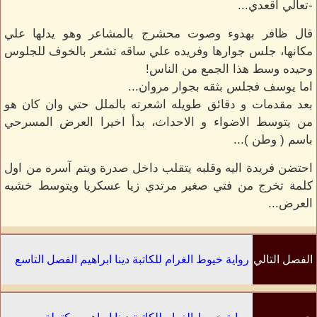
-تعالي اقعدي...
قال ظافر بهدوء وصوت محشرج بالمشاعر وهو يدلها علي
مكانها، جلس جوارها وفريده علي ساقه تشعر بالخوف للجلوس
وحيده وسط هذا الجمع من الناس!
اما يوسف فجلس بثقه بجوار مروان...
بعد مقدمات و دقائق طويله اشعرته بالملل حتي وان كان هو
من يتوسط الاضواء و الاحداث، بدأ اخيرا العرض المسرحي
باسم ( وطن )...
احتضن فريدة اليه وقلبه يتقلب داخل صدرة ويتم آسره من اول
كلمة تخرج من فتي صغير مرتدي زيا عسكريا ويتوسط خشبه
العرض...
الفصل التالي
رواية خيوط الغرام للكاتبة دينا ابراهيم الفصل التاسع