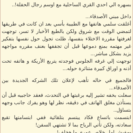
بسهره الي احدي القري الساحلية مع اوسم رجال الحفلة!..
داخل مبني الأصدقاء...
أغلقت سلمي هاتفها مع الطبيبة بأسي بعد ان كانت في طريقها
لتمضي الوقت مع شروق ولكن بالطبع الأخبار لا تسر، توجهت
لغرفتها مقررة الاختلاء بنفسها، ظلت تجول حول نفسها بتفكير
غير مهتمه بمنع دموعها قبل أن تجففها بعنف مقرره مواجهه
يزيد بشكل مباشر...
توجهت إلي غرفه الجلوس فوجدته يتربع الأريكة و هاتفه تحت
أذنه و اوراق كبيرة متناثرة حوله...
فالجميع في حاله تأهب لإعلان تلك الشركه الجديدة بين
الأصدقاء...
سعلت بخفه تشير إليه برغبتها في التحدث، فعقد حاجبيه قبل أن
يستأذن مغلق الهاتف في دقيقه، نظر لها وهو يفرك جانب وجهه
بتساؤل..
ابتسمت باتساع فكاد يبتسم بتلقائية ففي ابتسامتها تقبع
سعادته، ولكن تأتي الرياح بما لا تشتهي السفن!
-مفيش امل خلاص عمري ما هخلف!