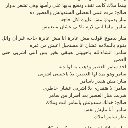
بينما ملاك كانت تقف وتضع يديها على رأسها وهى تشعر بدوار
صالح: مرت عمى اتفضلى السندوتش والعصير ده
منار بدموع: مش عايزة اكل حاجه
سامر: ماما انتى لازم تاكلى عشان متتعبيش.
منار بدموع: قولت مش عايزة انا مش عايزة حاجه غير أن وائل
يقوم بالسلامه عشان انا مستحيل اعيش من غيره
سامر: انشاءالله ياحبيبتى هيبقى بخير بس انتى اشربى حتى
العصير
اخذ سامر العصير وذهب به لوالدته
سامر وهو يمد لها العصير: يلا ياحبيبتى اشربى
منار: مش هقدر ياسامر
سامر: لا هتقدرى يلا اشربى عشان خاطرى
شربت منار العصير بعد أصرار من سامر
صالح: خدلك سندوتش ياسامر انت وملاك
سامر: أنا مليش نفس
نظر سامر لملاك.