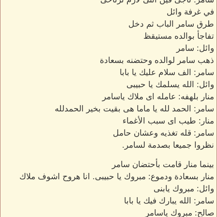
في غرفة وائل
طرق سامر الباب ثم دخل
تفاجأ بوالده مستيقظ
وائل: سامر
ذهب سامر لوالده وحتضنه بسعادة
سامر: الف سلام عليك يا بابا
وائل: الله يسلمك يا حبيبى
منار بلهفه: عامله اى ملاك ياسامر
سامر: الحمد لله يا ماما هى بقيت بخير الحمدلله
منار: طيب اى سبب الأغماء
سامر: قله تغذيه وعشان حامل
نظروا جميعا بصدمة لسامر.
بينما منار قامت بأحتضان سامر
منار بسعادة ودموع: مبروك يا حبيبى. انا هروح اشوف ملاك
وائل: مبروك يابنى
سامر: الله يبارك فيك يا بابا
صالح: مبروك ياسامر