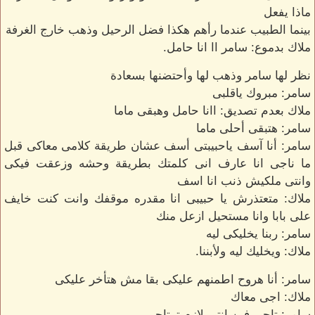
ماذا يفعل
بينما الطبيب عندما رأهم هكذا فضل الرحيل وذهب خارج الغرفة
ملاك بدموع: سامر اا انا حامل.
نظر لها سامر وذهب لها وأحتضنها بسعادة
سامر: مبروك ياقلبى
ملاك بعدم تصديق: اانا حامل وهبقى ماما
سامر: هتبقى أحلى ماما
سامر: أنا آسف ياحبيبتى أسف عشان طريقة كلامى معاكى قبل
ما ناجى انا عارف انى كلمتك بطريقة وحشه وزعقت فيكى
وانتى ملكيش ذنب انا اسف
ملاك: متعتذرش يا حبيبى انا مقدره موقفك وانت كنت خايف
على بابا وانا مستحيل ازعل منك
سامر: ربنا يخليكى ليه
ملاك: ويخليك ليه ولأبننا.
سامر: أنا هروح اطمنهم عليكى بقا مش هتأخر عليكى
ملاك: اجى معاك
سامر: تاجى فين انتى لازم ترتاحى