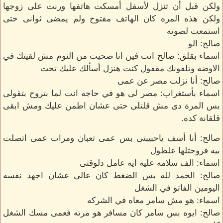
ولكن قبل أن تنزل لأسفل أمسكت هاتفها ورنت على زوجها
ولكن هذه المره كان الهاتف مفتوح ولم يمضى ثوانى حتى
استمعت لصوته
صالح: الو
اسماء بقلق: صالح انت فين انا صحيت من النوم مش لقيتك في
الاوضه وتلفونك مقفول كنت هنزل أسألك عليك تحت
صالح: أنا نزلت مصر عن عمى
اسماء بأستغراب: مصر لى هو في حاجه انت لما بتروح بتقولى
بس المرة دى مش قلتلى حتى عشان اطمن عليك ومش ابقى
قلقانة كده.
صالح: أنا أسف ياحبيبتى بس عمى تعبان ومرات عمى اتصلت
بيه فروحتلها علطول
اسماء: الف سلامه عليه ايه عامل دلوقتى
صالح: الحمد لله بس الضغط كان عالى عشان اجهد نفسه
اليومين الفاتو في الشغل
اسماء: هو مش سامر معاه في الشركه
صالح: ايوه بس سامر كان مسافر هو مرته فعمى مسك الشغل