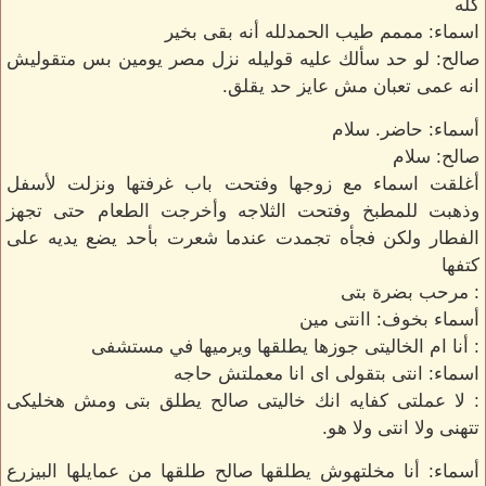
كله
اسماء: مممم طيب الحمدلله أنه بقى بخير
صالح: لو حد سألك عليه قوليله نزل مصر يومين بس متقوليش
انه عمى تعبان مش عايز حد يقلق.
أسماء: حاضر. سلام
صالح: سلام
أغلقت اسماء مع زوجها وفتحت باب غرفتها ونزلت لأسفل
وذهبت للمطبخ وفتحت الثلاجه وأخرجت الطعام حتى تجهز
الفطار ولكن فجأه تجمدت عندما شعرت بأحد يضع يديه على
كتفها
: مرحب بضرة بتى
أسماء بخوف: اانتى مين
: أنا ام الخاليتى جوزها يطلقها ويرميها في مستشفى
اسماء: انتى بتقولى اى انا معملتش حاجه
: لا عملتى كفايه انك خاليتى صالح يطلق بتى ومش هخليكى
تتهنى ولا انتى ولا هو.
أسماء: أنا مخلتهوش يطلقها صالح طلقها من عمايلها البيزرع