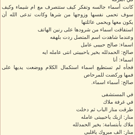
كانت أسماء جالسه وتفكر كيف ستتصرف مع ام شيماء وكيف
سوف تحمى نفسها وزوجها من شرها وكانت تدعى الله أن
يكون معها ويحمى عائلتها
استفاقت اسماء من شرودها على رنين الهاتف
وعندما شاهدت اسم المتصل ردت بلهفه
اسماء: صالح حبيبى عامل
صالح: الحمدلله بخير ياحبيبتى انتى عامله ايه
اسماء: أنا
فجأه لم تستطيع اسماء استكمال الكلام ووضعت يديها على
فمها وركضت للمرحاص
صالح: أسماء اسماء.
في المستشفى
في غرفة ملاك
طرقت منار الباب ثم دخلت
منار: ازيك ياحبيبتى عامله
ملاك بأبتسامة: بخير الحمدلله
منار: الف مبروك ياقلبى