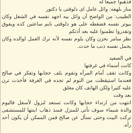
فذهبوا جميعا له
منار بلهفه: وائل عامل اى دلوقتى يا دكتور
الطبيب: من الواضح أن وائل بيه اجهد نفسه في الشغل وكان
بيوتر نفسه فضغطه على هو دلوقتى نايم ساعتين كده ويفوق
وتقدروا تطمنوا عليه بعد أذنكم
نظر سامر بحزن وكان يلوم نفسه لأنه ترك العمل لوالده وكان
يحمل نفسه ذنب ما حدث.
في الصعيد
كانت أسماء في غرفتها
وكانت تقف أمام المرأه وتقوم بلف حجابها وتفكر في صالح
فعندما استيقظت من النوم لم تجده في الغرفة فأخذت ترن
عليه كثيرا ولكن الهاتف كان مغلق
بعد وقت
انتهت من ارتداء حجابها وكانت تستعد لنزول لأسفل فاليوم
والدة شيماء سوف تأتى للمنزل فمنذ ذهاب ابنتها للمستشفى
تركت البيت وحتى تسأل عن صالح فمن الممكن أن يكون أحد
رأه.