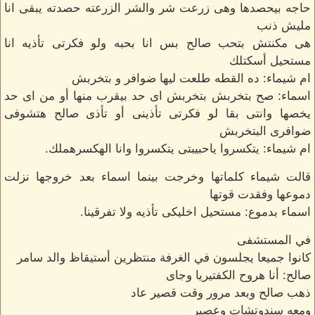
حاجه بيحصدها وهى زرعت شر والشر الزرعته حصدته يبقى انا
مليش ذنب
هى مكنتش بتحب صالح بس انا بحبه ولو فكرتى تأذيه انا
مستحيل أسكتلك
ام شيماء: ده القطه طلعت ليها ضوافر و بتخربش
اسماء: صح بتخربش بتخربش اى حد بيقرب منها أو من اى حد
يخصها وانتى بقا لو فكرتى تأذينى أو تأذى صالح هتشوفى
ضوافرى البتخربش
ام شيماء: يتكسروا ياحبيبتى يتكسروا وانا الهكسرهملك.
قالت شيماء كلماتها وخرجت بينما اسماء بعد خروجها نزلت
دموعها وفقدت قوتها
اسماء بدموع: مستحيل اخليكى تأذيه ولا تفرقينا.
في المستشفى
كانوا جميعا يجلسون في الغرفة منتظرين أستيقاظ والد سامر
صالح: أنا هروح الكفتيريا وجاى
ذهب صالح وبعد مرور وقت قصير عاد
ومعه سندوتشات وعصير