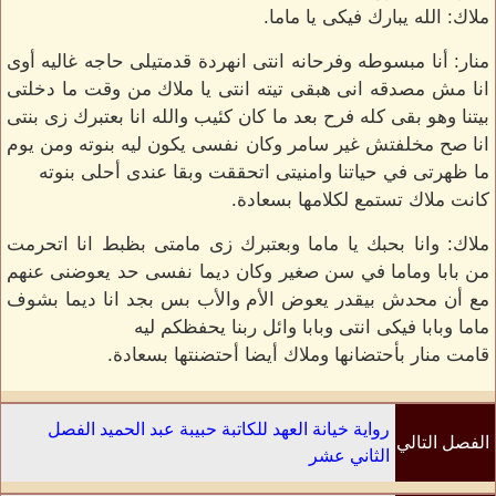
ملاك: الله يبارك فيكى يا ماما.
منار: أنا مبسوطه وفرحانه انتى انهردة قدمتيلى حاجه غاليه أوى
انا مش مصدقه انى هبقى تيته انتى يا ملاك من وقت ما دخلتى
بيتنا وهو بقى كله فرح بعد ما كان كئيب والله انا بعتبرك زى بنتى
انا صح مخلفتش غير سامر وكان نفسى يكون ليه بنوته ومن يوم
ما ظهرتى في حياتنا وامنيتى اتحققت وبقا عندى أحلى بنوته
كانت ملاك تستمع لكلامها بسعادة.
ملاك: وانا بحبك يا ماما وبعتبرك زى مامتى بظبط انا اتحرمت
من بابا وماما في سن صغير وكان ديما نفسى حد يعوضنى عنهم
مع أن محدش بيقدر يعوض الأم والأب بس بجد انا ديما بشوف
ماما وبابا فيكى انتى وبابا وائل ربنا يحفظكم ليه
قامت منار بأحتضانها وملاك أيضا أحتضنتها بسعادة.
رواية خيانة العهد للكاتبة حبيبة عبد الحميد الفصل
الفصل التالي
الثاني عشر