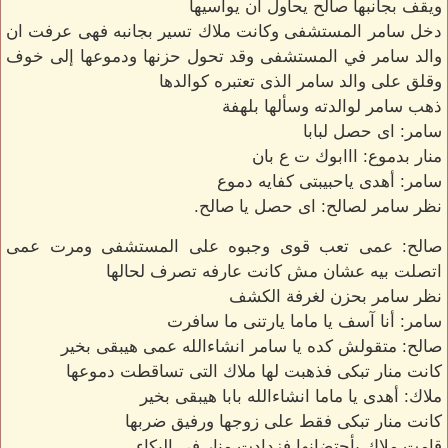
ويقف بجانبها صالح يحاول أن يواسيها
دخل سامر المستشفى وكانت ملاك تسير بجانبه فهى عرفت ان
والد سامر في المستشفى وقد تحول حزنها ودموعها إلى خوف
وقلق على والد سامر الذى تعتبره كوالدها
ذهب سامر لوالدته وسألها بلهفة
سامر: اى حصل لبابا
منار بدموع: ااابوك ت ع بان
سامر: أهدى ياحبيبتى كفايه دموع
نظر سامر لصالح: اى حصل يا صالح.
صالح: عمى تعب قوى وجبوه على المستشفى ومرت عمى
اتصلت بيه عشان مش كانت عارفه تصرف لحالها
نظر سامر بحزن لغرفة الكشف
سامر: أنا آسف يا ماما يارتنى ما سافرت
صالح: متقولش كده يا سامر انشاءالله عمى هيبقى بخير
كانت منار تبكى فذهبت لها ملاك التى تساقطت دموعها
ملاك: أهدى يا ماما انشاءالله بابا هيبقى بخير
كانت منار تبكى فقط على زوجها ورفيق ضربها
قامت ملاك بأحتضانها فزدادت منار في البكاء.