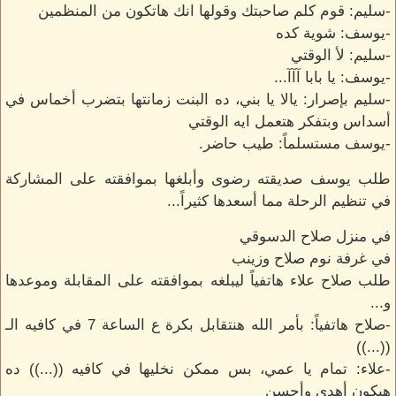
-سليم: قوم كلم صاحبتك وقولها انك هاتكون من المنظمين
-يوسف: شوية كده
-سليم: لأ الوقتي
-يوسف: يا بابا آآآ...
-سليم بإصرار: يالا يا بني، ده البنت زمانتها بتضرب أخماس في
أسداس وبتفكر هتعمل ايه الوقتي
-يوسف مستسلماً: طيب حاضر.
طلب يوسف صديقته رضوى وأبلغها بموافقته على المشاركة
في تنظيم الرحلة مما أسعدها كثيراً...
في منزل صلاح الدسوقي
في غرفة نوم صلاح وزينب
طلب صلاح علاء هاتفياً ليبلغه بموافقته على المقابلة وموعدها
و...
-صلاح هاتفياً: بأمر الله هنتقابل بكرة ع الساعة 7 في كافيه الـ
((...))
-علاء: تمام يا عمي، بس ممكن نخليها في كافيه ((...)) ده
هيكون أهدى وأحسن