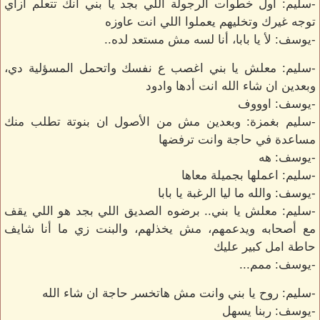
-سليم: أول خطوات الرجولة اللي بجد يا بني انك تتعلم ازاي
توجه غيرك وتخليهم يعملوا اللي انت عاوزه
-يوسف: لأ يا بابا، أنا لسه مش مستعد لده..
-سليم: معلش يا بني اغصب ع نفسك واتحمل المسؤلية دي،
وبعدين ان شاء الله انت أدها وادود
-يوسف: اوووف
-سليم بغمزة: وبعدين مش من الأصول ان بنوتة تطلب منك
مساعدة في حاجة وانت ترفضها
-يوسف: هه
-سليم: اعملها بجميلة معاها
-يوسف: والله ما ليا الرغبة يا بابا
-سليم: معلش يا بني.. برضوه الصديق اللي بجد هو اللي يقف
مع أصحابه ويدعمهم، مش يخذلهم، والبنت زي ما أنا شايف
حاطة امل كبير عليك
-يوسف: ممم...
-سليم: روح يا بني وانت مش هاتخسر حاجة ان شاء الله
-يوسف: ربنا يسهل