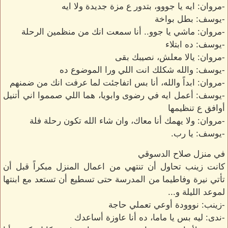
-مروان: ايه يا جووو، بتدور ع مزة جديدة ولا ايه
-يوسف: بطل بواخة
-مروان: ماشي يا جوو.. أنا سمعت انك من منظمين الرحلة
-يوسف: ده ابتلاء
-مروان: يالا معلش، نصيبك بقى
-يوسف: والله شكلك انت اللي ورا الموضوع ده
-مروان: ابداً والله، أنا بس اتفاجئت لما عرفت انك من ضمنهم
-يوسف: أعمل ايه في رضوى وابويا، هما اللي صمموا اني أتنيل
أوافق ع تنظيمها
-مروان: ولا يهمك أنا معاك، وان شاء الله تكون رحلة فلة
-يوسف: يا رب.
في منزل صلاح الدسوقي
كانت زينب تحاول أن تنتهي من اعمال المنزل مبكراً قبل أن
تأتي نيرة وفاطيما من المدرسة حتى تسطيع أن تستعد مع ابنتها
لموعد الليلة و...
-زينب: نووودة أوعي تعملي حاجة
-ندى: ليه بس يا ماما، ده أنا عاوزة أساعدك