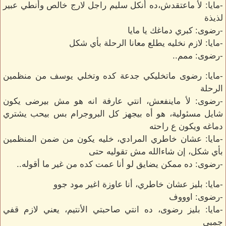
-مايا: لأ ماعتقدش،ده أنكل سليم راجل لارج خالص وأنطي عبير
لذيذة
-رضوى: كبري دماغك يا مايا
-مايا: لازم نخليه يطلع معانا الرحلة بأي شكل
-رضوى: ممم..
-مايا: رضوى ماتخليكي جدعة كده وتخلي يوسف من منظمين
الرحلة
-رضوى: لأ ماينفعش، انتي عارفة انه هو مش بيرضى يكون
شايل مسئولية، هو أه بيجهز كل البروجرام بس بيحب يشتري
دماغه ويكون ع راحته
-مايا: عشان خاطري المرادي، خليه يكون من ضمن المنظمين
بأي شكل، إن شاءالله مش تقوليه حتى
-رضوى: ده ممكن يضايق لو أنا عمت كده من غير ما أقوله..
-مايا: بليز عشان خاطري، أنا عاوزة اغير مود جوو
-رضوى: اوووف
-مايا: بليز رضوى، ده انتي صاحبتي الأنتيم، يعني لازم قفي
جمبي