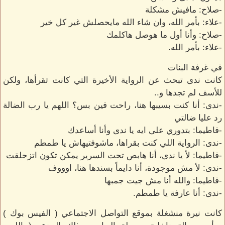
-صلاح: مافيش مشكلة
-علاء: بأمر الله، وان شاء الله مايحصلش غير كل خير
-صلاح: وأنا أول ما هوصل هاكلمك
-علاء: بأمر الله.
في غرفة البنات
كانت ندى تبحث عن الرواية الأخيرة التي كانت تقرأها، ولكن
للأسف لم تجدها و..
-ندى: أنا كنت بسيبها هنا، راحت فين بس؟ اللهم يا رب الضالة
رد عليا ضالتي
-فاطيما: بتدوري على ايه يا ندى وأنا أساعدك
-ندى: الرواية اللي كنت بقراها، ماشوفتيهاش يا طمطم
-فاطيما: لأ يا ندى، أنا هابص تحت السرير يمكن تكون اتزحلقت
-ندى: لأ مش موجودة، أنا دايماً بسندها هنا، اوووف
-فاطيما: والله أنا مش جيت جمبها
-ندى: أنا عارفة يا طمطم.
كانت نيرة منشغلة بموقع التواصل الاجتماعي ( الفيس بوك )