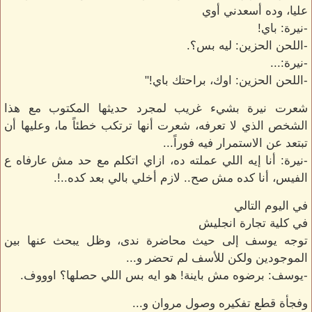
عليا، وده أسعدني أوي
-نيرة: باي!
-اللحن الحزين: ليه بس؟.
-نيرة:...
-اللحن الحزين: اوك، براحتك باي!"
شعرت نيرة بشيء غريب لمجرد حديثها المكتوب مع هذا
الشخص الذي لا تعرفه، شعرت أنها ترتكب خطئاً ما، وعليها أن
تبتعد عن الاستمرار فيه فوراً...
-نيرة: أنا إيه اللي عملته ده، ازاي اتكلم مع حد مش عارفاه ع
الفيس، أنا كده مش صح.. لازم أخلي بالي بعد كده..!.
في اليوم التالي
في كلية تجارة انجليش
توجه يوسف إلى حيث محاضرة ندى، وظل يبحث عنها بين
الموجودين ولكن للأسف لم تحضر و...
-يوسف: برضوه مش باينة! هو ايه بس اللي حصلها؟ اوووف.
وفجأة قطع تفكيره وصول مروان و...