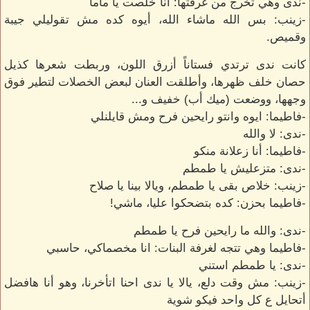
-ندى وهي تخرج من غرفتها: أنا خلصت يا ماما
-زينب: بس الله ماشاء الله، أيوه كده مش تقوليلي جيبة
وقميص.
كانت ندى ترتدي فستاناً أزرق اللون، وربطت شعرها كذيل
حصان خلف ظهرها، وأطلقت العنان لبعض الخصلات لتطير فوق
وجهها، ووضعت (ميك أب) خفيف و...
-فاطيما: ايوه وانتو رايحين فرح ومش قايلنلي
-ندى: لا والله
-فاطيما: أنا زعلانة منكو
-ندى: متزعليش يا طمطم
-زينب: خلاص بقى يا طمطم، ويالا بينا يا صلاح
-فاطيما بحزن: كده بتضحكوا عليا، ماشي!
-ندى: والله ما رايحين فرح يا طمطم
-فاطيما وهي تتجه لغرفة البنات: انا مخصماكي، حاسبي
-ندى: يا طمطم استني
-زينب: مش وقت دلع، يالا يا ندى احنا اتأخرنا، وهو أنا هافضل
أتحايل ع كل واحد فيكو شوية