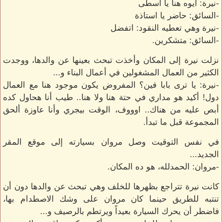
-نيرة: ايوه هنا يا أسطى
-السائق: حاضر يا استاذة
-نيرة وهي تعطيه النقود: اتفضل
-السائق: متشكرين.
نزلت نيرة إلى المكان وأخذت تبحث بعينها عن والدها، ووجدت
الكثير من العمال المشغولين في أعمال البناء و...
-نيرة: يا ترى بابا فين؟ المفروض يكون موجود هنا مع العمال
دول! أكيد هو مداري في حتة هنا ولا هنا.. طيب أنا هحاول كده
أبص عليه من هناك.. اوووف، الوقت بيجري وأنا عاوزة ألحق
المجموعة قبل ما تبدأ.
في نفس التوقيت وصل مروان بسيارته إلى موقع المقر
الجديد...
-مروان: الحمدلله، هو ده المكان.
كانت نيرة تتراجع بظهرها للخلف وهي تبحث عن والدها دون أن
تنتبه للطريق حينما كان مروان على وشك الاصطدام بها،
فاضطر أن يحرك السيارة بعيداً ويرتطم بالرصيف و...