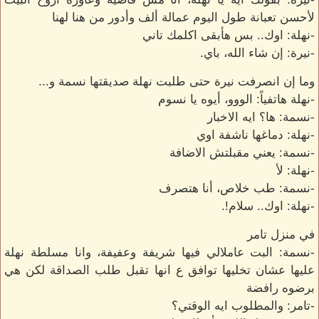
لأحسن تعبانة طول اليوم عمالة ألف وأدور من هنا لهنا
-نهلة: اوك.. بس هأبقى اكلمك تاني
-نيرة: إن شاء الله، باي.
وما إن انصرفت نيرة حتى طلبت نهلة صديقتها نسمة و...
-نهلة هاتفياً: الووو، أيوه يا نسوم
-نسمة: ها؟ ايه الاخبار
-نهلة: دماغها ناشفة اوي
-نسمة: يعني مقبلتش الاضافة
-نهلة: لأ
-نسمة: طب خلاص، أنا هتصرف
-نهلة: اوك.. سلام!.
في منزل تامر
-نسمة: البت عاملالي فيها شريفة وعفيفة، وانا مسلطة نهلة
عليها عشان تخليها توافق ع انها تقبل طلب الصداقة لكن هي
برضوه رافضة
-تامر: والمطلوب ايه الوقتي؟