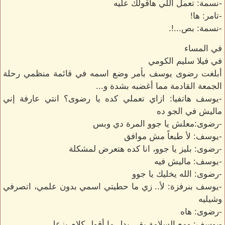
-نسمة: تعمل اللي هأقولك عليه
-تامر: ها!
-نسمة: بص...!.
في المساء
في فيلا سليم الكومي
أبلغت رضوى يوسف بأمر وضع اسمه في قائمة منظمي رحلة
الجمعة القادمة مما أغضبه بشدة و...
-يوسف هاتفيا: ازاي تعملي كده يا رضوى؟ انتي عارفة إني
ماليش في الجو ده
-رضوى:معلش يا جوو المرة دي وبس
-يوسف: لأ طبعاً مش موافق
-رضوى: بليز يا جوو، انا كده هتعرض لمشكلة
-يوسف: ماليش فيه
-رضوى: الله يخليك يا جوو
-يوسف بنرفزة: لأ.. زي ما حطيتي اسمي بدون علمي، اتصرفي
وشيليه
-رضوى: هاه
-يوسف: ومع السلامة بقى بدل ما أقول كلام يزعل.