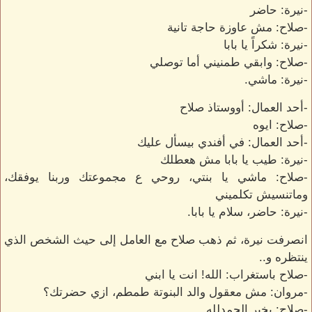
-نيرة: حاضر
-صلاح: مش عاوزة حاجة تانية
-نيرة: شكراً يا بابا
-صلاح: وابقي طمنيني أما توصلي
-نيرة: ماشي.
-أحد العمال: أووستاذ صلاح
-صلاح: ايوه
-أحد العمال: في أفندي بيسأل عليك
-نيرة: طيب يا بابا مش هعطلك
-صلاح: ماشي يا بنتي، روحي ع مجموعتك وربنا يوفقك،
وماتنسيش تكلميني
-نيرة: حاضر، سلام يا بابا.
انصرفت نيرة، ثم ذهب صلاح مع العامل إلى حيث الشخص الذي
ينتظره و..
-صلاح باستغراب: الله! انت يا ابني
-مروان: مش معقول والد البنوتة طمطم، ازي حضرتك؟
-صلاح: بخير الحمدلله