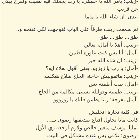
-زينب: بأمر الله يا حبيبتي، يا رب يجعلك فيه نصيب ونفرح بيكي
عن قريب
-ندى: ان شاء الله يا ماما.
ثم سمعت زينب طرقاً على الباب فتوجهت لكي تفتحه و..
طق... طق... طق
-زينب: أهلا يا آمال، تعالي
-آمال: أنا بس كنت عاوزة اطمن
-زينب: ان شاء الله خير
-آمال: يا رب يا زوزوو، يعني أقول لعلاء ايه؟
-زينب: ماتقوليش حاجة، الحاج صلاح هيكلمه
-آمال: طب أطمنه بس
-زينب: طمنيه وقوليله يستنى مكالمة من الحاج
-آمال بفرحة: ربنا يطمن قلبك يا زوزووو.
في كلية تجارة انجليش
كانت مايا تحاول اقناع صديقتها رضوى بــ...
-مايا: يوسف متغير خالص ولازم أرجعه زي الأول
-رضوى: تلاقي بس عنده مشاكل في البيت