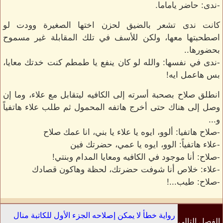
-ندى: حاضر ياماما.
كانت ندى تشعر بالضيق لحزن اختها الصغيرة وودت لو
اصطحبتها معها، ولكن للأسف في تلك المقابلة غير مسموح
بحضورها..
-ندى في نفسها: والله لو كان ينفع يا طمطم كنت خدتك معايا،
بس هاعمل ايه!
انطلق صلاح بصحبة أسرته إلى الكافيه ليتقابل مع علاء، وما إن
وصل إلى هناك حتى أخرج هاتفه المحمول ثم طلب علاء هاتفياً
و...
-صلاح هاتفيا: ألوو، ايوه يا علاء يا بني، انا عمك صلاح
-علاء هاتفياً: الوو، ايوه يا عمي، حضرتك فين
-صلاح: أنا موجود في الكافيه ومعايا المدام وبنتي!
-علاء: خلاص أنا شوفت حضرتك، لحظة وهاكون قصادك
-صلاح: طيب...!
رواية خطأ لا يمكن إصلاحه الجزء الأول للكاتبة منال
الفصل التالي