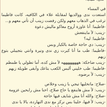
في المساء
استعدت ندى ووالديها لمقابلة علاء في الكافيه، كانت فاطيما
ترغب في الذهاب معهم ولكن رفضت زينب أن تأتي معهم و...
-فاطيما: أنا عاوزة أروح معاكو ماليش دعوة
-زينب: لأ ماينفعش
-فاطيما: ليه؟
-زينب: دي حاجة خاصة بالكبار وبس
-فاطيما: طب ما أنا كبرت زي ندى ونيرة وانتي بتجيبلي بتوع
زيهم
-زينب ضاحكة: هههههههههه لأ مش كده، أما تطولي يا طمطم
-فاطيما: طب خليني ألبس الكعب بتاعك وأبقى طويلة زيهم
-زينب: لأ برضوه.
-صلاح: ماتخليها تيجي يا زينب وخلاص
-زينب: لأ مش هاينفع يا حاج صلاح، احنا مش رايحين عزومة
-صلاح: والله أنا مش شايف فيها حاجة
-زينب: لأ فيها، خلينا بس نركز مع ندى النهاردة، يالا يا ندى