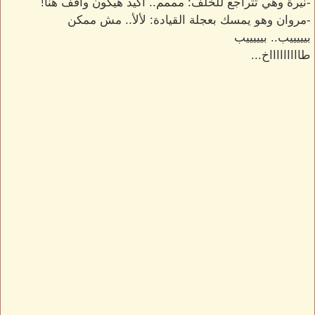
-نيرة وهي تتراجع للخلف: مممم.. أكيد هيكون واقف هنا!
-مروان وهو يمسك بعجلة القيادة: لألأ.. مش ممكن
بيييييب.. بيييييب
طاااااااااخ...