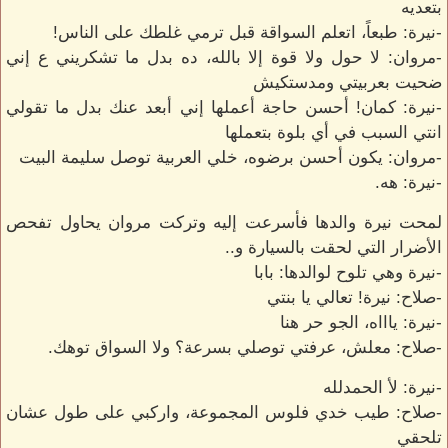
بتعديه
-نيرة: طبعاً، اتعلم السواقة قبل ترمي غلطك على الناس!
-مروان: لا حول ولا قوة إلا بالله، ده بدل ما تشكريني ع إني
ضحيت بعربيتي ومدستكيش
-نيرة: كمان! أحسن حاجة أعملها إني أبعد عنك بدل ما تقولي
انتي السبب في أي بلوة بتعملها
-مروان: يكون أحسن برضوه، خلي العربية توصل سليمة البيت
-نيرة: هه.
لمحت نيرة والدها فأسرعت إليه وتركت مروان يحاول تفحص
الأضرار التي لحقت بالسيارة و..
-نيرة وهي تلوح لوالدها: بابا
-صلاح: نيرة! تعالي يا بنتي
-نيرة: ياااه، الجو حر هنا
-صلاح: معلش، عرفتي توصلي بسرعة؟ ولا السواق توهك.
-نيرة: لأ الحمدلله
-صلاح: طيب خدي فلوس المجموعة، واركبي على طول عشان
تلحقي