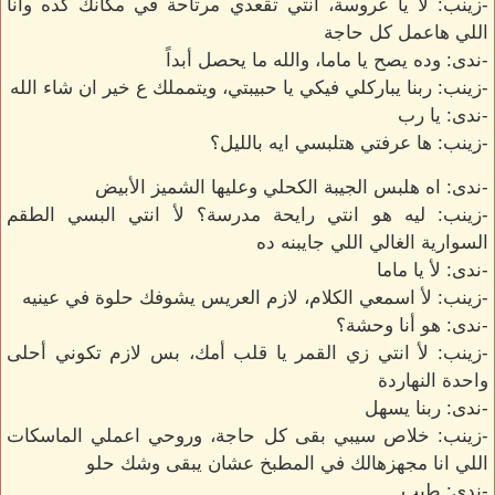
-زينب: لأ يا عروسة، انتي تقعدي مرتاحة في مكانك كده وأنا
اللي هاعمل كل حاجة
-ندى: وده يصح يا ماما، والله ما يحصل أبداً
-زينب: ربنا يباركلي فيكي يا حبيبتي، ويتمملك ع خير ان شاء الله
-ندى: يا رب
-زينب: ها عرفتي هتلبسي ايه بالليل؟
-ندى: اه هلبس الجيبة الكحلي وعليها الشميز الأبيض
-زينب: ليه هو انتي رايحة مدرسة؟ لأ انتي البسي الطقم
السوارية الغالي اللي جايبنه ده
-ندى: لأ يا ماما
-زينب: لأ اسمعي الكلام، لازم العريس يشوفك حلوة في عينيه
-ندى: هو أنا وحشة؟
-زينب: لأ انتي زي القمر يا قلب أمك، بس لازم تكوني أحلى
واحدة النهاردة
-ندى: ربنا يسهل
-زينب: خلاص سيبي بقى كل حاجة، وروحي اعملي الماسكات
اللي انا مجهزهالك في المطبخ عشان يبقى وشك حلو
-ندى: طيب.