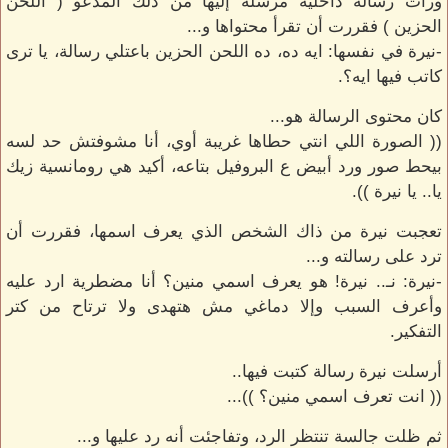
ورأت رسالة داخلية مرسلة إليها من ذلك المدعو ( اللحن
الحزين ) فقررت أن تقرأ محتواها و...
-نيرة في نفسها: ايه ده، ده اللحن الحزين باعتلي رسالة، يا ترى
كاتب فيها ايه؟.
كان محتوى الرسالة هو...
(( الصورة اللي انتي حطاها غريبة أوي، أنا مشوفتش حد لسه
بيحط صور ورد أبيض ع البروفيل بتاعه، أكيد هي رومانسية زيك
يا.. يا نيرة )).
تعجبت نيرة من ذاك الشخص الذي يعرف اسمها، فقررت أن
ترد على رسالته و...
-نيرة: نـ.. نيرة! هو يعرف اسمي منين؟ أنا مضطرية ارد عليه
وأعرف السبب وإلا دماغي مش هتهدى ولا ترتاح من كتر
التفكير.
أرسلت نيرة رسالة كتبت فيها..
(( انت تعرف اسمي منين؟ ))...
ثم ظلت جالسة تنتظر الرد، وتفاجئت أنه رد عليها و...