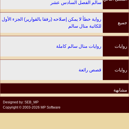
سالم الفصل السادس عشر
رواية خطأ لا يمكن إصلاحه (رفقا بالقوارير) الجزء الأول
جميع
للكاتبة منال سالم
الفصول
روايات
روايات منال سالم كاملة
الكاتب
روايات
قصص رائعة
مشابهة
Designed by: SEB_MP
Copyright © 2003-2026 MP Software