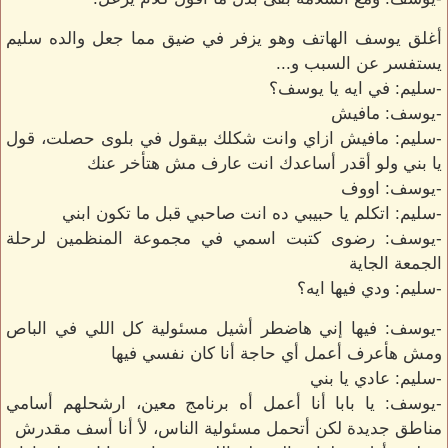
أغلق يوسف الهاتف وهو يزفر في ضيق مما جعل والده سليم
يستفسر عن السبب و...
-سليم: في ايه يا يوسف؟
-يوسف: مافيش
-سليم: مافيش ازاي وانت شكلك بيقول في بلوى حصلت، قول
يا بني ولو أقدر أساعدك انت عارف مش هتأخر عنك
-يوسف: اووف
-سليم: اتكلم يا حبيبي ده انت صاحبي قبل ما تكون ابني
-يوسف: رضوى كتبت اسمي في مجموعة المنظمين لرحلة
الجمعة الجاية
-سليم: ودي فيها ايه؟
-يوسف: فيها إني هاضطر أشيل مسئولية كل اللي في الباص
ومش هأعرف أعمل أي حاجة أنا كان نفسي فيها
-سليم: عادي يا بني
-يوسف: يا بابا أنا أعمل أه برنامج معين، ارشحلهم أسامي
مناطق جديدة لكن أتحمل مسئولية الناس، لأ أنا أسف مقدرش