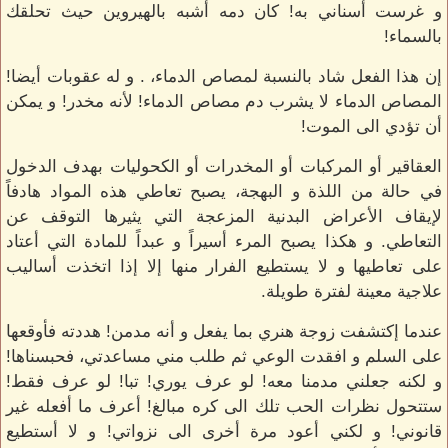
و غرست أسناني به! كان دمه أشبه بالهيروين حيث تحلقك
بالسماء!
إن هذا الفعل شاد بالنسبة لمصاص الدماء، . و له عقوبات أيضا!
المصاص الدماء لا يشرب دم مصاص الدماء! لأنه مخدر! و يمكن
أن تؤدي الى الموت!
العقاقير أو المركبات أو المخدرات أو الكحوليات بهدف الدخول
في حالة من اللذة و البهجة، يصبح تعاطي هذه المواد هادفاً
لإيقاف الأعراض البدنية المزعجة التي يثيرها التوقف عن
التعاطي. و هكذا يصبح المرء أسيراً و عبداً للمادة التي أعتاد
على تعاطيها و لا يستطيع الفرار منها إلا إذا اتخذت أساليب
علاجية معينة لفترة طويلة.
عندما إكتشفت زوجة هنري بما يفعل و أنه مدمن! هددته فأوقعها
على السلم و افقدت الوعي ثم طلب مني مساعدتي، فحبسناها!
و لكنه جعلني مدمنا معه! لو عرف يوري! تبا! لو عرف فقط!
ستتحول نظرات الحب تلك الى كره مبالغ! أعرف ما أفعله غير
قانوني! و لكني أعود مرة أخرى الى نزواتي! و لا أستطيع