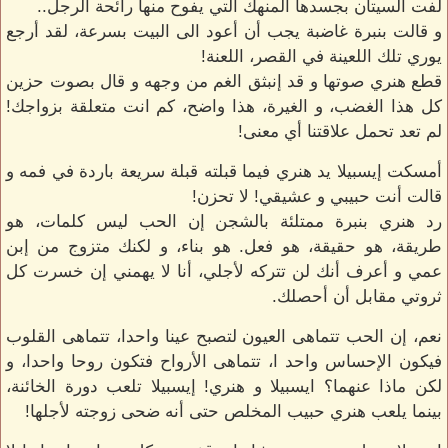
لفت السيتان بجسدها المنهك التي يفوح منها رائحة الرجل..
و قالت بنبرة غاضبة يجب أن أعود الى البيت بسرعة، لقد أرجع
يوري تلك اللعينة في القصر، اللعنة!
قطع هنري صوتها و قد إنبثق الغم من وجهه و قال بصوت حزين
كل هذا الغضب، و الغيرة، هذا واضح، كم انت متعلقة بزواجك!
لم تعد تحمل علاقتنا أي معنى!
أمسكت إيسبيلا يد هنري فيما قبلته قبلة سريعة باردة في فمه و
قالت أنت حبيبي و عشيقي! لا تحزن!
رد هنري بنبرة ممتلئة بالشجن إن الحب ليس كلمات، هو
طريقة، هو حقيقة، هو فعل. هو بناء، و لكنك متزوج من إبن
عمي و أعرف أنك لن تتركه لأجلي، أنا لا يهمني إن خسرت كل
ثروتي مقابل أن أحصلك.
نعم، إن الحب تتماهى العيون لتصبح عينا واحدا، تتماهى القلوب
فيكون الإحساس واحد ا، تتماهى الأرواح فتكون روحا واحدا، و
لكن ماذا عنهما؟ ايسبيلا و هنري! إيسبيلا تلعب دورة الخائنة،
بينما يلعب هنري حبيب المخلص حتى أنه ضحى زوجته لأجلها!