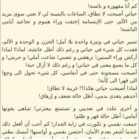
كم أنا مقهورة و بائسة!
حياتي أصبحت لا تطاق، الساعات بالنسبة لي لا تعني سوى مزيد
من الألم، حتى الإبتسامة إختفت وراء هموم و تجاعيد أيامي
البائسة!
تسير حياتي في وتيرة واحدة بلا أمل! الحزن و الوحدة و الألم،
فقدت كل شيء في حياتي و رغم ذلك أظل عائشة، لماذا! لماذا
أركض وراء السنين! ترهقني و تتعبني! ضاعت أملي! و حريتي! و
كل ما يصنع معنى في حياتي! و رغم ذلك لا أزال حية!
أصبحت مسجونة حتى في أنفاسي، كل شيء تحول الى وجع!
الى قهر! الى كآبة!
لماذا أصبحت حياتي هكذا؟! غريبة لا تطاق!
أحدهم يتغدى بدمي، أظل حالة ضعف و إرهاق!
و أخرى تتلذذ في تعذيبي و تستمتع ببعثرتي! تتباهى بقوتها
أمامي! أظل حالة قهر و ظلم!
جمعت نفسي و تكورت في زاية الجدار! كم أحب أن أفعل ذلك
عندما أشعر بعدم الأمان، أحتضن نفسي و أواسيها! أمسك بطني