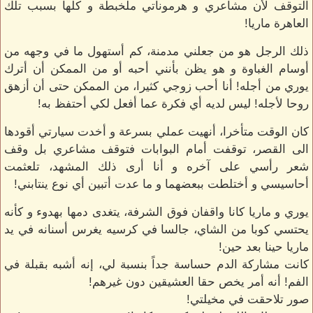
التوقف لأن مشاعري و هرموناتي ملخبطة و كلها بسبب تلك
العاهرة ماريا!
ذلك الرجل هو من جعلني مدمنة، كم أستهول ما في وجهه من
أوسام الغباوة و هو يظن بأنني أحبه أو من الممكن أن أترك
يوري من أجله! أنا أحب زوجي كثيرا، من الممكن حتى أن أزهق
روحا لأجله! ليس لديه أي فكرة عما أفعل لكي أحتفظ به!
كان الوقت متأخرا، أنهيت عملي بسرعة و أخدت سيارتي أقودها
الى القصر، توقفت أمام البوابات فتوقف مشاعري بل وقف
شعر رأسي على آخره و أنا أرى ذلك المشهد، تلعثمت
أحاسيسي و أختلطت ببعضهما و ما عدت أتبين أي نوع ينتابني!
يوري و ماريا كانا واقفان فوق الشرفة، يتغدى دمها بهدوء و كأنه
يحتسي كوبا من الشاي، جالسا في كرسيه يغرس أسنانه في يد
ماريا حينا بعد حين!
كانت مشاركة الدم حساسة جداً بنسبة لي، إنه أشبه بقبلة في
الفم! أنه أمر يخص حقا العشيقين دون غيرهم!
صور تلاحقت في مخيلتي!