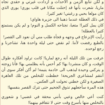
و لكن تتابع الزمن و الأحداث و أزدادت غيرتي و حقدي تجاه
ماريا، شعرت بأنها قد إحتلت مكانا في قلب يوري! يوري الذي
كان مولعا بحبي و رغبتي! تغير كثيرا.
في ذلك العطلة عندما ذهبنا الى جزيرة هاواي!
كان يمل كثيرا! متعبا، تجتاحه الكسل و النوم! و لم يكن يستمتع
كثيرا بالعطلة!
رأيت الإنزعاج في وجهه و فجأة طلب مني أن نعود الى القصر!
بالطبع رفضت لأننا. لم نقض حتى ليلة واحدة هنا، تشاجرنا و
رجع لوحده.
عرفت من تلك الليلة أنه رجع لماريا! كانت تراود أفكاره طوال
الوقت، و كان منشردا بها! كم أحس بأنه يظلمني بها! فأنا زوجته
و يتركني وحيدة ليذهب الى خادمة يتيمة! لم أكن أفكر سوى أن
أنتقم لمشاعري الجريحة! خططت للتخلص من تلك العاهرة
الصغيرة و لكن خطتي تحولت الى العكس..
هذه المرة سأجعلهم تذوق الجحيم حتى تترك القصر بنفسها!
كنت أعي خالص وعيي بأنني محقة في غضبي! و شعوري
بالتخلص منها بأسرع وقت حتى لا تتفاقم بينهما!