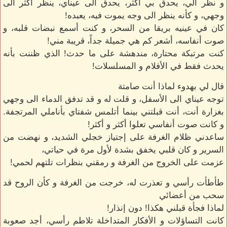
و نظر الي، يحدق بي أكثر، يحدق الى عيناي، ينظر أكثر الى
وجهي، و كأنه ينظر الى وجه يموت فيه، يعبده!
كان في عينيه بريقا من السحر، و كنت أسمع نبضات قلبه، و
صوت أنفاسه، أشعر كم هي جميلة جداً، قريبة مني!
كنت مرتبكة محتارة، مندهشة على ما حدث! الذي ظننت بأنه
يحدث فقط في الأفلام و المسلسلات!
قال لي بهدوء لماذا أنت صامتة
توجه عيناي الى الأسفل، و قلت له و قد تدفق الدماء الى وجهي
بغزارة أنت، أنت قبلتني بينما أتلمس شفتاي بأناملي المرتجفة.
و كانت صوت أنفاسي تعلوا أكثر و أكثر!
ساعدني ظلام الغرفة على إجتياز خجلي الشديد، و نهضت من
السرير و كان قلبي يخفق بشدة لأول مرة في حياتي،
عزمت على الخروج من الغرفة و رمقني بنظرات تلتهم لحمي!
طأطأت رأسي و تعذرت له، خرجت من الغرفة و كأن الروح قد
سحب من أعضائي
لماذا فجأة قبلني هكذا! دون إنذار!
كانت التساؤلات و الأفكار المتداخلة تلاطم رأسي، أجد صعوبة