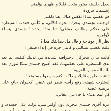
يعدل جلسته بفتور متعب قليلا و ظهري يؤلمني
إبتسمت ببرودة
هو بغضب لماذا تقفين هناك، هيا دلكيني!
فوجئت بجسدي يتحرك نحوه كالآلي، و كأنني فقدت السيطرة
على تحكم وظائف دماغي! تبا ماذا يحدث! جسدي ينساع
لأوامره
نظر الي بوقاحة و قال هل يضايقك هذا!؟
قلت بغضب تسألني و كأنني حرة في إبداء ضيقي!
كانت يداي تتحركان بإحترافية شديدة في تدليك كتفيه، لم يعد
لدي السيطرة على تحكمهما، فقد أصبح جسدي ملكا ليوري بعد
تلك الطقوس الغريبة!
داعبت ظهره قليلا، و دلكت كتفيه، يبدوا مستمتعا!
إستثرت شهيته، رفع رأسه ينظر في عنقي، كحيوان جائع على
فريسة عصية
كم أنت لذيذة يا خادمتي، تعالى.
مرة أخرى جسدي يتحرك دون أوامر مني، نزلت على جسده، و
قام يلعق رقبتي و يداعبها بلسانه، أشعر بسخونة أنفاسه،