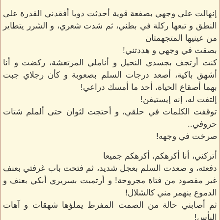
إنهالت على وجهي بصفعة قوية أحدثت دويا أفقدني القدرة على
النطق و تبعها ركلة في بطني، ثم شدت شعري، و الشرر يتطاير
من عينيها المتجهمتان
بصقت في وجهي و هددتني!
كنت أرتجف بجسدي النحيل و أناملي المرتعشة، ركضت و أنا
أشهق باكية، أصعد درجات السلم بصعوبة و كأن رجلاي جبت
بهما أصقاع الحياة، أحد ما أمسك دراعي!
إلتفت له، إنه إيستيفن!
توقفت الكلمات في حلقي، و أحتجت لثوان حتى ألملم شتات
حروفي..
صرخت في وجهه!
أتركني، أنا أكرهكم، أكرهكم جميعا
دفعته، و صعدت السلم بعجل شديد، ثم فتحت باب غرفتي بعنف
غير مقصود من فتاة مجروحة! و أرتميت بسريري أبكي بعنف و
الدموع ينهمر مني كالشلال!
ثم أصابني حالة من الصمت المفرط يملؤها شهقات و آهات
اليأس!