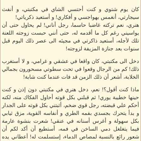
كان يوم شتوي و كنت أحتسي الشاي في مكتبتي، و أنفث
سيجارتي، أنغمس بهواجسي و أفكاري! و أستعيد ذكرياتي!
هنري، نعم تركته غاضبا حاسما، رجل أناني! لم يحاول حتى أن
يواسيني رغم كل ما أقدمه له، حتى أنني حبست زوجته اللعنة
تلك لأجله، أستعيد ذاكرتي في مجيئه الى عصر ذلك اليوم قبل
سنوات بعد جنازة المزيفة لزوجته!
دخل الى مكتبتي، كان واقعا في عشقي و غرامي، و لا أستغرب
ذلك! كم من الرجال وقعوا في تحت سطوتي مسحورون بجمالي
الخلابة، أشعر أن ذلك الزمن قد فات عندما كنت شابة!
ماذا كنت أقول؟! نعم، دخل هنري في مكتبتي دون إذن و كنت
حينها خطيبة يوري! ثم قبلني بكل قوته أحاول الفكاك منه، لكنه
أحكم علي قبضته، رجل قوي ضخم، أثبتني بكل قوته على الجدار
و بدأ يتحرك بجسدي بفمه الطري و أنفاسه القوية، مزق ثيابي
بكل سهولة و أغرس أسنانه في عنقي! شعرت بنشوة عارمة
فيما يتغلغل دمي الساخن في فمه، أستطيع أن أكد لكم أن
شعور رائع بالنسبة لمصاص الدماء، إستسلمت له! أعطاني يده