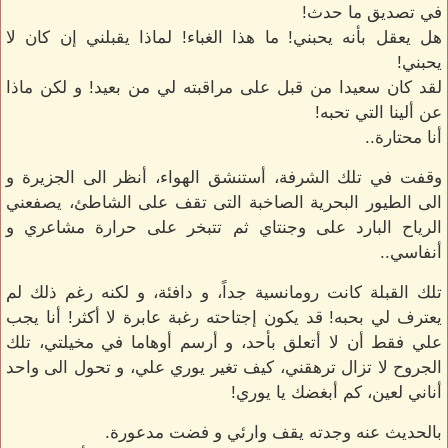
في تصديق ما حدث!
هل يعقل بأنه يحبني! ما هذا الغباء! لماذا يقبلني إن كان لا
يحبني!
لقد كان سعيدا من قبل على مراقبته لي من بعيد! و لكن ماذا
عن ألينا التي تحبه!
أنا محتارة..
وقفت في تلك الشرفة، أستنشق الهواء، أنظر الى الجزيرة و
الى الطيور البحرية الصاخبة التى تقف على الشاطئ، يصفعني
الرياح البارد على وجنتاي ثم تتبخر على حرارة مشاعري و
أنفاسي..
تلك القبلة كانت رومانسية جداً، و دافئة، و لكنه رغم ذلك لم
يعترف لي بحبه! قد يكون إجتاحته رغبة عابرة لا أكثر! أنا يجب
علي فقط أن لا أتعلق بأحد، و أرسم أوهاما في مخيلتي، تلك
الجروح لا تزال ترهقني، كيف تغير يوري علي، و تحول الى واحد
أناني لعين، كم أبغضك يا يوري!
بالحديث عنه وجدته يقف وارئي و فضت مدعورة.