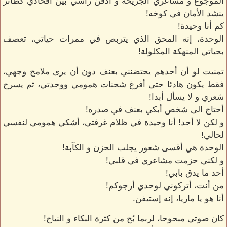
الموجوع و مشاعري الجريحة و أدفن رأسي بين أفخادي كطائر
ينشد الأمان في كوخه!
كم أنا وحيدة!
الوحدة، إنه المحق الذي يتربص في ممرات حياتي، تعصف
بحياتي المنهكة المكلولة!
تمنيت لو أن أحدهم يحتضنني بعنف دون أن يرى ملامح وجهي،
فقط يكون هادئا حتى أفرغ شحنات همومي ووحدتي، ثم يسرح
شعري و لا يسأل أبدا!
أحتاج الى شخص أبكي بعنف في صدره!
و لكن لا أحد! أنا وحيدة في ظلام غرفتي، أشكي همومي لنفسي
لحالي!
الوحدة هي أقسى شعور يجلب الحزن و الكآبة!
و لكني حزمت مشاعري في قلبي!
أحد ما يدق بابي!
من أنت، أتركوني لوحدي أرجوكم!
أنا هو يا ماريا، إنه إستيفن.
كان صوتي مبحوحا، لربما بُح من كثرة البكاء و النياح!