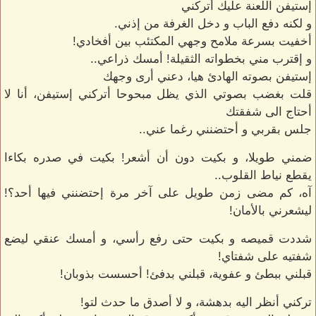
إستيفن اللعنة عليك أتركني
و لكنه دفع الباب و دخل الغرفة من إذني.
أخفيت بسرعة ملامح وجهي المكتئب بين أفخادي!
و إقترب مني بخطواته الثقيلة! أمسك ذراعي..
إستيفن بصوته الهادئ هيا، دعني أرى وجهك
قلت بغضب بصوتي الذي يظل مبحوحا أتركني إستيفن، أنا لا
أحتاج الى شفقتك
جلس بقربي و أحتضنني رغما عني..
ضمني طويلا، و بكيت دون أن أشعر! بكيت في صدره بكاءا
يقطع نياط القلوب..
آه، كم مضى زمن طويل على آخر مرة إحتضنني فيها أحد؟!
ليشعرني بالأمان!
شددت قميصه و بكيت حتى رفع رأسي، و أمسك عنقي ليضع
شفتيه على شفتاي!
قبلني ببطئ و عفوية، قبلني بدفئ! أحسست بذوبان!
تركني أنظر اليه بدهشة، و لا أصدق ما حدث لتو!