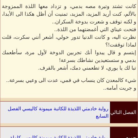
كانت تشتد وتيرة مصه بدمي، و تزداد معها اللذة الممزوجة
بالألم، كنت أريد المزيد، المزيد، تمنيت أن أظل هكذا الى الأبدا،
و لكنه توقف و شعرت بدوخة السكران..
فتحت عيناي التي أغمضتهما من اللذة..
نظرت اليه، و كانت الدنيا تدور حولي، أشعر أنني سكرت، قلت
لماذا توقفت!؟
إبتسم و قال يبدوا أنك تجربين الدوخة لأول مرة، سأطعمك
بدمي و ستستعيدين نشاطك بسرعة!
تبا لك يا يوري، لا تطعمني دمك، أشعر بالقرف.
شيء كالمعدن كان ينساب في فمي، عدت الى وعيي بسرعة..
و جريت أمامه..
رواية خادمتي اللذيذة للكاتبة ميمونة كاليسي الفصل
الفصل التالي
السابع
جميع
رواية خادمتي اللذيذة للكاتبة ميمونة كاليسي كاملة