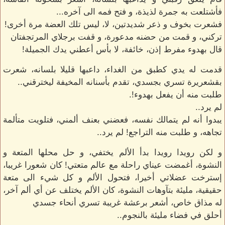
فأشتلعت به جمرة لذيذة، و فتح فمه الى آخره...
فشعرت بخوف و ذعر شديدتين، لا، ليس تلك العضة مرة أخرى!
تركني، و قمت من حضنه مدعورة، و قفت برجلاي المرتجفتان
قال بهدوء مفرط إذن، خائفة، لا بأس أعطني يدك الجميلة!
قدمت له يدي كطبق من الغداء، داعبها قليلا بلسانه، شعرت
بقشعريرة تسري بجسدي، تقدم بأسنانه المخيفة ليخترقني..
طلبت منه أن يفعل بهدوء!.
لم يرد..
يبدوا أنه لم يتمالك نفسه، فعضني بعنف ألمني، فتلويت متألمة
تجاهه، و طلبت منه التراجع! لم يرد..
و لكن رويدا رويدا بدأ الألم يختفي، و حل محلها المتعة و
النشوة، أغمضت عيناي راحلة مع عالم متعتي! كان شعورا غريبا،
إسترخت عضلاتي أخيرا، فتحول الألم و كل شيء الى متعة
حقيقية، مليئة بتآوهات النشوة، كان الألم يختلف عن أي ألم آخر،
له مذاق خاص، أشعر برعشة غريبة تسري أنحاء جسدي
أحلق في فضاء مليئة بالنجوم..