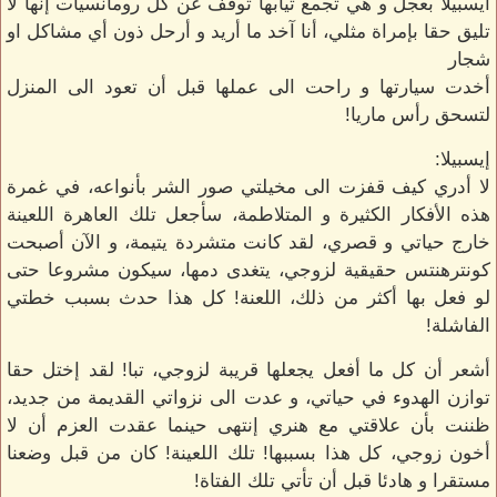
ايسبيلا بعجل و هي تجمع ثيابها توقف عن كل رومانسيات إنها لا
تليق حقا بإمراة مثلي، أنا آخد ما أريد و أرحل ذون أي مشاكل او
شجار
أخدت سيارتها و راحت الى عملها قبل أن تعود الى المنزل
لتسحق رأس ماريا!
إيسبيلا:
لا أدري كيف قفزت الى مخيلتي صور الشر بأنواعه، في غمرة
هذه الأفكار الكثيرة و المتلاطمة، سأجعل تلك العاهرة اللعينة
خارج حياتي و قصري، لقد كانت متشردة يتيمة، و الآن أصبحت
كونترهنتس حقيقية لزوجي، يتغدى دمها، سيكون مشروعا حتى
لو فعل بها أكثر من ذلك، اللعنة! كل هذا حدث بسبب خطتي
الفاشلة!
أشعر أن كل ما أفعل يجعلها قريبة لزوجي، تبا! لقد إختل حقا
توازن الهدوء في حياتي، و عدت الى نزواتي القديمة من جديد،
ظننت بأن علاقتي مع هنري إنتهى حينما عقدت العزم أن لا
أخون زوجي، كل هذا بسببها! تلك اللعينة! كان من قبل وضعنا
مستقرا و هادئا قبل أن تأتي تلك الفتاة!