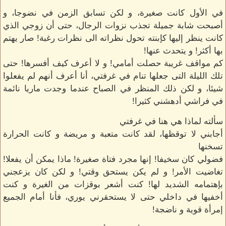
في الأول كانت صغيرة، و لكن تسابق الزمن في نضوجا، و
أصبحت شابة جميلة تجذب نزوات الرجال، حتى أن زوجي الذي
كانت ينظر إليها كإبنته تحول نظراته الى نظرات رغبة! صار يهتم
بها أكثر! و يتحدث عنها!
كم مواقف غريبة حصلت أمامي! و لا أعرف كيف أفسرها! حتى
تلك الليلة التى جعلها تنام في غرفتي، أنا أعرف أنهم لم يفعلوا
شيئا، و لكن ذلك المنظر في الصباح عندما وجدت ماريا نائمة
في فراشي أدهشني كثيرا!
سألته لماذا هي هنا في غرفتي
أجابني لا توقظها، لقد كانت متعبة و مريضة و كانت الحرارة
تسخنها
فضولي كان سخيفا! إنها مجرد فتاة صغيرة! ماذا يمكن أن يفعلا!
تغاضيت الأمر! و لم يكن يستحق وقتي! و لكن كان يزعجني
بإهتمامه الشديد لها! كنت أشعر بوقزات من الغيرة و كنت
أخفيها في داخلي حتى لا يستحقرني يوري، فأنا أمام الجميع
إمرأة قوية و ناضجة!