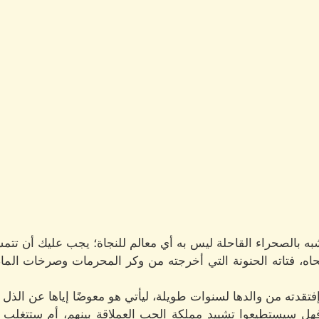
ه بالصحراء القاحلة ليس به أي معالم للنجاة؛ يجب عليك أن تتم
حاه، فتاته الحنونة التي أخرجته من وكر المحرمات وصرخات ال
فتقدته من والدها لسنوات طويلة، ليأتي هو معوضًا إياها عن الذل ا
ل سيستطيعوا تشييد مملكة الحب العملاقة بينهم، أم ستتغلب