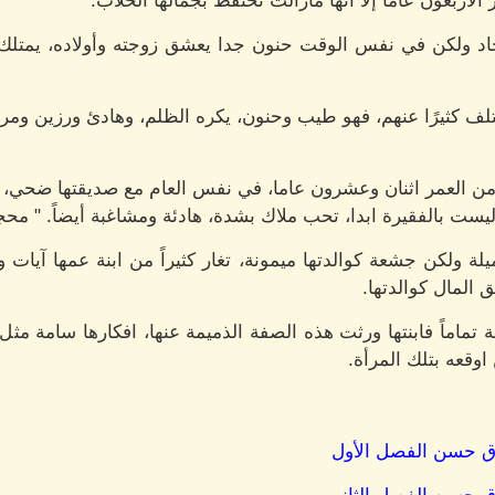
لاربعون عامًا إلا انها مازالت تحتفظ بجمالها الخلاب.
حاد ولكن في نفس الوقت حنون جدا يعشق زوجته وأولاده، يمتلك 
تلف كثيرًا عنهم، فهو طيب وحنون، يكره الظلم، وهادئ ورزين و
من العمر اثنان وعشرون عاما، في نفس العام مع صديقتها ضحي، ب
ت بالفقيرة ابدا، تحب ملاك بشدة، هادئة ومشاغبة أيضاً. " محجب
لة ولكن جشعة كوالدتها ميمونة، تغار كثيراً من ابنة عمها آيات و
 المال كوالدتها.
تماماً فابنتها ورثت هذه الصفة الذميمة عنها، افكارها سامة مثل 
وقعه بتلك المرأة.
وق حسن الفصل الأول