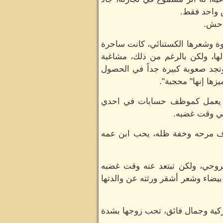
ش واحد فقط.
فاحش.
وة وشعرها الكستنائي، كانت ساحرة
 لها، ولكن بالرغم من ذلك، مشاغبة
وتجد صعوبة كبيرة جداً في الحصول
زها إنها" محجبة".
راً، يعمل كموظف حسابات في احدي
مي وقت غضبه.
اف مرحه وخفة ظله، يحب ابن عمه
الروحي، ولكن تبتعد عنه وقت غضبه
يضاء وشعر أشقر ورثته عن والدتها
تركية وجمال فائق، تحب زوجها بشدة