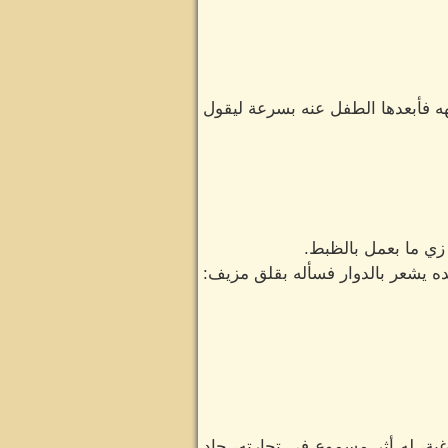
ه فأبعدها الطفل عنه بسرعة ليقول
زي ما بعمل بالظبط.
ده يشعر بالدوار فسأله بقلق مزيف:
ية، له أثر مسموع في تجارته، جاد