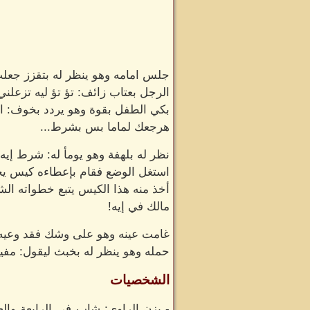
جلس امامه وهو ينظر له بتقزز جعلت
الرجل بعتاب زائف: تؤ تؤ ليه تزعلن
بكي الطفل بقوة وهو يردد بخوف: انا 
هرجعك لماما بس بشرط...
نظر له بلهفة وهو يومأ له: شرط إيه!
استغل الوضع فقام بإعطاءه كيس يح
أخذ منه هذا الكيس يتبع خطواته الش
مالك في إيه!
غامت عينه وهو على وشك فقد وعيه هات
حمله وهو ينظر له بخبث ليقول: مفيش 
الشخصيات
- يزن الراوي: شاب في الرابعة وال