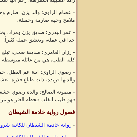
رغم عصبيته المفرطة، رغم انها بعمر ا
- عصام الراوي: والد يزن، صارم و
ملامح وجهه صارمة وجميلة.
- عمر البدري: صديق يزن ومراد، يخ
جدا في عمله، ويعشق عمله كثيراً.
- رزان العامري: صديقة ضحي، تبلغ 
كلية الطب، هي من عائلة متوسطة ليس
- رضوي الراوي: ابنة عم البطل، جمي
والدتها فريدة، ذات طباع قذرة، تعشق
- ميمونة الصالح: والدة رضوي جشعة 
فهو طيب القلب فحظه العثر هو من ا
فصول رواية خادمة الشيطان
-
رواية خادمة الشيطان للكاتبة شر