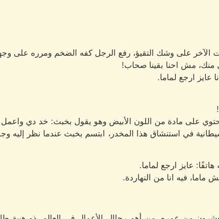
 الآخر على وشك التقيؤ، رفع الرجل كفه الضخم ومرره على وجه
ي منك، مش احنا بقينا صحاب!
عايز ارجع لماما.
توي على مادة من اللون الأبيض وهو يقول بخبث: خد دي واعمل 
يطانية في استنشاق هذا المخدر، ابتسم بخبث عندما نظر إليه وج
فًا: عايز ارجع لماما.
ماما، فيه انا من النهاردة.
عشرون من عمره، من أهم رجاال الأعمال في العالم، ذو هيبة طاغ