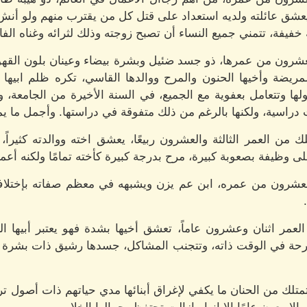
 يعشق عائلته ولديه استعداد على قتل كل من يقترب منهم ولو أن
 خفيفة، تتمني جميع النساء أن تصبح زوجته وذلك لثرائه وغناه ال
العشرون من عمرها، ذو جسد ضئيل وبشرة بيضاء وعينان بلون القه
لمريضة وأخيها الحنون والمرح ووالدها القاسي، تكره ظلم ابيها
 وتتعامل بعفوية مع الجميع، في السنة الأخيرة من الجامعة، 
دراسية، ولكنها بالرغم من ذلك متفوقة في دراستها. وأجمل ما يمي
 من العمر الثالثة والعشرون ربيعًا، يعشق اخته ووالدته كثي
ى وظيفة بصعوبة كبيرة، مرح بدرجة كبيرة كأخته تمامًا ولكنه أع
والعشرون من عمره، ابن عم يزن ويشبهه في معظم صفاته بإختل
العمر اثنان وعشرون عاماً، تعشق أخيها بشدة فهو يعتبر أبيها 
ومرحة في الوقت ذاته، وتتجنب المشاكل، جسدها رشيق ذات بشرة ب
تمتلك من الحنان ما يكفي لإغراق أبنائها مدي حياتهم ذات أصول 