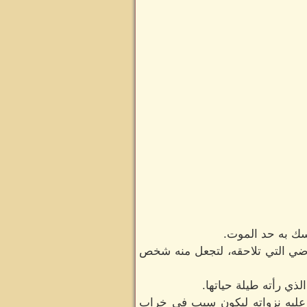
سك به حد الموت.
ماضي التي تلاحقه، لتجعل منه شخص
لذي رأته طيلة حياتها.
 عليه نزواته ليكون سبب في خراب