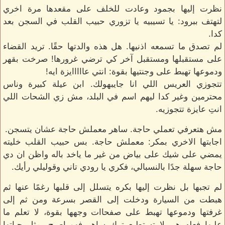
نظرت إليها بجمود وعادت للخلف على مقعدها مرة اخري
لتهتف ببرود: يا تسيبيه يا تزوري حبيب القلب في السجن بعد
كدا.
لم تصدق ما تسمعه اذنيها. هل هذه والدتها حقًا. تريد القضاء
على مستقبلها ومستقبل آخر كي ترضي غرورها! صرخت بقهر
ودموعها تهبط على وجنتيها بقوة: انتي عااااايزة ايه!
تتجوزي العريس اللي انا جايبهولك. ابن عيلة كبيرة وناس
محترمين وغير كدا ليهم اسم في البلد، مش زي الشحات اللي
انتِ عايزة تتجوزيه.
مش هتعرفي تعملي حاجة. ساهر معملش حاجة عشان يتسجن.
اجابتها الاخري بمكر: معملش حاجة. بس حبيب القلب خليته
يمضي على شيك على بياض من غير ما ياخد باله واظن ان دي
حاجة سهلة جدًا بالنسبالي، فكري يا رودي تاني وقوليلي رأيك.
لم تجبها بل نظرت إليها بكره يتسلل إلى قلبها رغمًا عنها ثم
هبطت من السيارة ودخلت إلى القصر بسرعة ومن ثم إلى
غرفتها ودموعها تهبط على صفحاات وجهها بقوة، لا تعلم ما
عليها فعله هي لا تستطيع ترك ساهر فهو اصبح يمثل حياتها