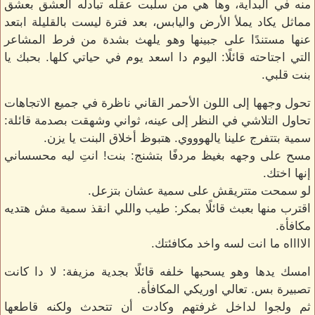
منه في البداية، وها هي من سلبت عقله تبادله العشق بعشق
مماثل يكاد يملأ الأرض واليابس، بعد فترة ليست بالقليلة ابتعد
عنها مستندًا على جبينها وهو يلهث بشدة من فرط المشاعر
التي اجتاحته قائلًا: اليوم دا اسعد يوم في حياتي كلها. بحبك يا
بنت قلبي.
تحول وجهها إلى اللون الأحمر القاني ناظرة في جميع الاتجاهات
تحاول التلاشي في النظر إلى عينه، ثواني وشهقت بصدمة قائلة:
سمية بتتفرج علينا يالهوووي. هتبوظ أخلاق البنت يا يزن.
مسح على وجهه بغيظ مردفًا بتشنج: بنت! انتِ ليه محسساني
إنها اختك.
لو سمحت متتريقش على سمية عشان بتزعل.
اقترب منها بعبث قائلًا بمكر: طيب واللي انقذ سمية مش هتديه
مكافأة.
الااااه ما انت لسه واخد مكافئتك.
امسك يدها وهو يسحبها خلفه قائلًا بجدية مزيفة: لا دا كانت
تصبيرة بس. تعالي اوريكي المكافأة.
ثم ولجوا لداخل غرفتهم وكادت أن تتحدث ولكنه قاطعها