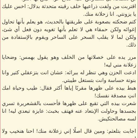
اقتربت من ولفت ذراعيها خلف رقبته متحدثة بدلال: اخس عليك
يا يزونتي. انا زحلانة منك.
كتم ضحكته بصعوبة على طريقتها بالحديث، هو يعلم بأنها تحاول
إغوائه ولكن حمقاء هي لا تعلم بأنها تغويه دون فعل أي شئ،
ولكن لما لا يقلب السحر على الساحر ويقوم بالإستفادة من
ذلك.
مرر يده على خصلاتها من الخلف وهو يقول بهمس: وضحايا
زعلانة مني ليه!
ادعت الحزن وهي تنظر له ببرائه: عشان انت بتزعقلي كتير وانا
بنوتة حساسة وانت بتستغل طيبتي.
هبط بيده على ظهرها مقربًا إياها أكثر فقال: طيب وحياة امك
انتِ مصدقة نفسك!
شعرت بيده التي تقبع على ظهرها فأحست بالقشعريرة تسري
بجسدها وحاولت الإبتعاد عنه فهتف بخبث: عايزة تبعدي ليه! انا
لسه مصالحتكيش.
اجابت بتلعثم: ومين قال اصلًا إني زعلانة منك! احنا هنخيب ولا