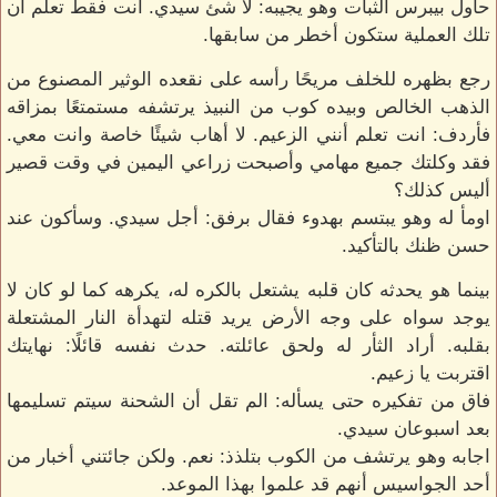
حاول بيبرس الثبات وهو يجيبه: لا شئ سيدي. انت فقط تعلم أن
تلك العملية ستكون أخطر من سابقها.
رجع بظهره للخلف مريحًا رأسه على نقعده الوثير المصنوع من
الذهب الخالص وبيده كوب من النبيذ يرتشفه مستمتعًا بمزاقه
فأردف: انت تعلم أنني الزعيم. لا أهاب شيئًا خاصة وانت معي.
فقد وكلتك جميع مهامي وأصبحت زراعي اليمين في وقت قصير
أليس كذلك؟
اومأ له وهو يبتسم بهدوء فقال برفق: أجل سيدي. وسأكون عند
حسن ظنك بالتأكيد.
بينما هو يحدثه كان قلبه يشتعل بالكره له، يكرهه كما لو كان لا
يوجد سواه على وجه الأرض يريد قتله لتهدأة النار المشتعلة
بقلبه. أراد الثأر له ولحق عائلته. حدث نفسه قائلًا: نهايتك
اقتربت يا زعيم.
فاق من تفكيره حتى يسأله: الم تقل أن الشحنة سيتم تسليمها
بعد اسبوعان سيدي.
اجابه وهو يرتشف من الكوب بتلذذ: نعم. ولكن جائتني أخبار من
أحد الجواسيس أنهم قد علموا بهذا الموعد.