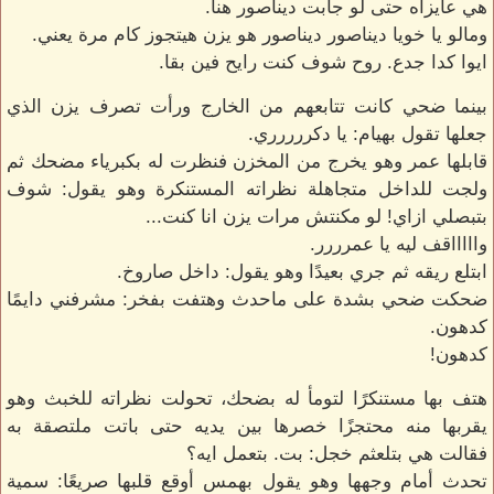
هي عايزاه حتى لو جابت ديناصور هنا.
ومالو يا خويا ديناصور ديناصور هو يزن هيتجوز كام مرة يعني.
ايوا كدا جدع. روح شوف كنت رايح فين بقا.
بينما ضحي كانت تتابعهم من الخارج ورأت تصرف يزن الذي
جعلها تقول بهيام: يا دكررررري.
قابلها عمر وهو يخرج من المخزن فنظرت له بكبرياء مضحك ثم
ولجت للداخل متجاهلة نظراته المستنكرة وهو يقول: شوف
بتبصلي ازاي! لو مكنتش مرات يزن انا كنت...
واااااقف ليه يا عمرررر.
ابتلع ريقه ثم جري بعيدًا وهو يقول: داخل صاروخ.
ضحكت ضحي بشدة على ماحدث وهتفت بفخر: مشرفني دايمًا
كدهون.
كدهون!
هتف بها مستنكرًا لتومأ له بضحك، تحولت نظراته للخبث وهو
يقربها منه محتجزًا خصرها بين يديه حتى باتت ملتصقة به
فقالت هي بتلعثم خجل: بت. بتعمل ايه؟
تحدث أمام وجهها وهو يقول بهمس أوقع قلبها صريعًا: سمية