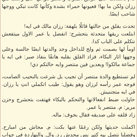
رزان ولكن ما بها! فعيونها حمراء بشدة وكأنها كانت تبكي ووجها
شاحب ايضًا.
تحدث بقلق من حالتها قائلًا بلهفة: رزان مالك في ايه!
ابتلعت ريقها متحدثة بتحشرج: اتفضل يا عمر الاول ميتفعش
نتكلم على الباب كدا.
اومأ لها بصمت ثم ولج للداخل وجد والدتها ايضًا جالسة وعلى
وجهها اثار البكاء، فزاد القلق بقلبه هاتفًا بنفاذ صبر: في ايه يا
جماعة مالكوا! وبعدين فين منتصر وايه حالتكم دي!
لم تستطيع والدة منتصر أن تجيب بل شرعت بالنحيب الصامت،
فوجه عمر رأسه لرزان وهو يقول: طيب اتكملي انتِ يا رزان.
في ايه متجننيش.
حاولت ضبط انفعالاتها والتحكم بالبكاء فهتفت بتحشرج وحزن
مرير: م. منتصر يا عمر.
زاد قلقه على صديقه فقال بخوف: ماله.
اكملت حديثها ولكن رغمًا عنها بكت: م. مجاش من امبارح.
وفضلنا نتصل بيه كتير بس محدش رد. وال. والنهاردة في جواب