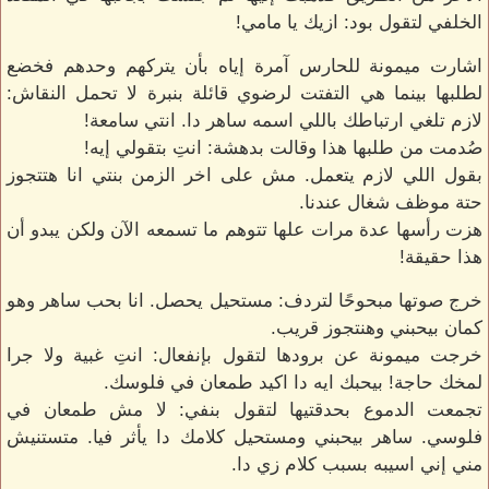
الخلفي لتقول بود: ازيك يا مامي!
اشارت ميمونة للحارس آمرة إياه بأن يتركهم وحدهم فخضع
لطلبها بينما هي التفتت لرضوي قائلة بنبرة لا تحمل النقاش:
لازم تلغي ارتباطك باللي اسمه ساهر دا. انتي سامعة!
صُدمت من طلبها هذا وقالت بدهشة: انتِ بتقولي إيه!
بقول اللي لازم يتعمل. مش على اخر الزمن بنتي انا هتتجوز
حتة موظف شغال عندنا.
هزت رأسها عدة مرات علها تتوهم ما تسمعه الآن ولكن يبدو أن
هذا حقيقة!
خرج صوتها مبحوحًا لتردف: مستحيل يحصل. انا بحب ساهر وهو
كمان بيحبني وهنتجوز قريب.
خرجت ميمونة عن برودها لتقول بإنفعال: انتِ غبية ولا جرا
لمخك حاجة! بيحبك ايه دا اكيد طمعان في فلوسك.
تجمعت الدموع بحدقتيها لتقول بنفي: لا مش طمعان في
فلوسي. ساهر بيحبني ومستحيل كلامك دا يأثر فيا. متستنيش
مني إني اسيبه بسبب كلام زي دا.