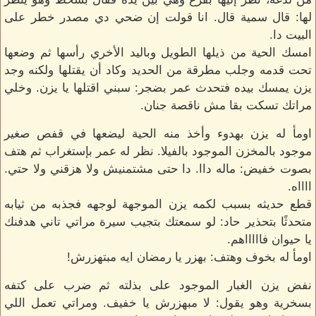
لها: قال سمية قال. انا قولت إن ضحي دي مصدر خطر على
البيت دا.
امسك الحية من ذيلها الطويل وباليد الأخري رأسها ثم وضعها
تحت قدمه وجلب مطرقة من الحديد وكاد أن يقتلها ولكنه وجد
يزن يمسك بيده فتحدث عمر بضجر: سبني اقتلها يا يزن. وخلي
مراتك تسكت بقا مش ناقصة جنان.
اومأ له يزن بهدوء وأخذ منه الحية ليضعها في قفص صغير
موجود بالمخزن الموجود بالفيلا. نظر له عمر بإستغراب ثم هتف
بصوت خفيض: ماله داا. دا حتى مشتمنيش ولا هزقني ولا حتي.
ااااه.
قطع حديثه بسبب لكمه يزن الموجهة لوجهه فجذبه من ثيابه
متحدثًا بتحذير حاد: لو سمعتك بتجيب سيرة مراتي تاني هدفنك
يا حيوان فاااااهم.
اومأ له بخوف وهتف: بهزر يا رمضان ايه مبتهزرش!
نفض يزن الغبار الموجود على بذلته ثم ضرب على كتفه
بسخرية وهو يقول: لا مبهزرش يا خفيف. ومراتي تعمل اللي