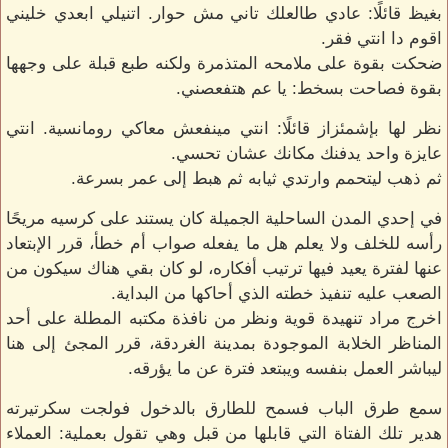
بغيظ قائلًا: عادي طالعلك تاني مش حوار. اتنيلي ابعدي خليني
اقوم دا انتي فقر.
ضحكت بقوة على ملامحه المتذمرة ولكنه طبع قبلة على وجهها
بقوة فصاحت بسخط: يا عم هتفعصني.
نظر لها بإشمئزاز قائلًا: انتي مينفعش معاكي رومانسية. انتي
عايزة واحد يدفنك مكانك عشان تحسي.
ثم ذهب ليتحمم وارتدي ثيابه ثم هبط إلى عمر بسرعة.
في إحدي المدن الساحلية الجميلة كان يستند على كرسيه مريحًا
رأسه للخلف ولا يعلم هل ما يفعله صواب أم خطأ، قرر الإبتعاد
عنها لفترة يعيد فيها ترتيب أفكاره، لو كان بقي هناك سيكون من
الصعب عليه تنفيذ خطته الذي أحاكها من البداية.
اخرج مراد تنهيدة قوية ونظر من نافذة مكتبه المطلة على أحد
المناظر الخلابة الموجودة بمدينة الغردقة، قرر المجئ إلى هنا
ليباشر العمل بنفسه ويبتعد فترة عن ما يؤرقه.
سمع طرق الباب فسمح للطارق بالدخول فولجت سكرتيرته
هدير تلك الفتاة التي قابلها من قبل وهي تقول بعملية: العملاء