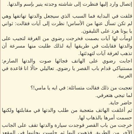
إتصال وارد إليها فنظرت إلى شاشته وجدته ينير بإسم والدتها.
قلقت في البداية فما السبب الذي سيجعل والدتها تهاتفها وهي
لم تكن تسأل عنها من الأساس! نظرت إلى آيات فقالت: ثواني
يا يوتا هرد على التليفون.
اومأت لها آيات بصمت فخرجت رضوي من الغرفة لتجيب على
والدتها فقابلت في طريقها آية لذلك طلبت منها مسرعة أن
تذهب لغرفة آيات لتهدئتها.
اجابت رضوي على الهاتف فجائها صوت والدتها الصارم:
مستنياكي قدام باب القصر يا رضوي. تعاليلي حالًا انا قاعدة في
العربية.
تعجبت من ذلك فقالت متسائلة: في ايه يا مامي!؟
لما تيجي هتعرفي.
حاضر جاية.
ثم أغلقت الهاتف متعجبة من طلب والدتها في مقابلتها ولكنها
حسمت أمرها بالذهاب لها.
خرجت من باب القصر فوجدت سيارة والدتها تقف على الجانب
الآخر من الطريق فذهبت إليها ثم جلست بجانبها في المقعد