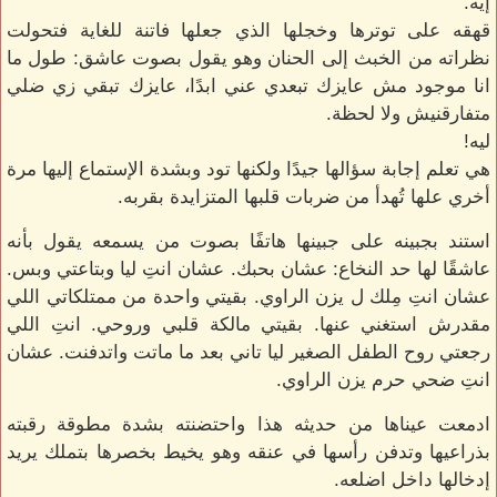
إيه.
قهقه على توترها وخجلها الذي جعلها فاتنة للغاية فتحولت
نظراته من الخبث إلى الحنان وهو يقول بصوت عاشق: طول ما
انا موجود مش عايزك تبعدي عني ابدًا، عايزك تبقي زي ضلي
متفارقنيش ولا لحظة.
ليه!
هي تعلم إجابة سؤالها جيدًا ولكنها تود وبشدة الإستماع إليها مرة
أخري علها تُهدأ من ضربات قلبها المتزايدة بقربه.
استند بجبينه على جبينها هاتفًا بصوت من يسمعه يقول بأنه
عاشقًا لها حد النخاع: عشان بحبك. عشان انتِ ليا وبتاعتي وبس.
عشان انتِ مِلك ل يزن الراوي. بقيتي واحدة من ممتلكاتي اللي
مقدرش استغني عنها. بقيتي مالكة قلبي وروحي. انتِ اللي
رجعتي روح الطفل الصغير ليا تاني بعد ما ماتت واتدفنت. عشان
انتِ ضحي حرم يزن الراوي.
ادمعت عيناها من حديثه هذا واحتضنته بشدة مطوقة رقبته
بذراعيها وتدفن رأسها في عنقه وهو يخيط بخصرها بتملك يريد
إدخالها داخل اضلعه.