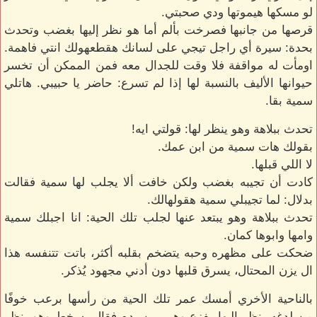
لو مسكها هيموتها ودي صحبتي.
قرصها من جانبها فصرخت بألم أما هو نظر إليها بغضب وتحدث
بحدة: سيرة أي راجل تيجي على لسانك هقطعهولك انتي فاهمة.
اومأت له مواقفة فلا وقت للجدال معه فمن الممكن أن تخسر
حيوانها الأليف بالنسبة لها إذا لم تسرع: حاضر يا حبيبي. هاتلي
سمية بقا.
تحدث ببلاهة وهو ينظر لها: قولتي ايه!
بقولك هات سمية من ابن عمك.
لا اللي قبلها.
كادت أن تجيبه بغضب ولكن خافت ألا يجلب لها سمية فقالت
بدلال: لما تجيبلي سمية هقولهالك.
تحدث ببلاهة وهو يبتعد عنها لجلب تلك الحية: انا اجبلك سمية
وامها وابوها كمان.
ضحكت على مظهره وحبه يتضخم بقلبه أكثر، باتت تتنفسه هذا
ال يزن المحتال، يسرق قلبها دون أدني مجهود يُذكر.
بالناحية الأخري أمسك عمر تلك الحية من رأسها برعب خوفًا
من لدغه، نظر إليها بفزع وهي بين يده فقال بسخط وهو ينظر