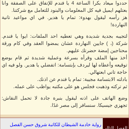
حددوا ميعاد بكرا الساعة 4 يا فندم للإتفاق على الصفقة وانا
بعتلهم ايميل فيه كل المعلومات والبنود للتعامل مع شركتنا.
هز رأسه ليقول بهدوء: تمام يا هدير. في اي مواعيد تانية
النهاردة!
لتجيبه بجدية شديدة وهي تعطيه احد الملفات: ايوا يا فندم.
شركة (، ) جايين النهاردة عشان يمضوا العقد وفي كام ورقة
محتاجين إمضة حضرتك عليهم.
أخذ منها الملف وقرأه بسرعة وعملية شديدة ثم قام بوضع
توقيعه وأعطاه لها ليردف بإبتسامة: اتفضلي يا هدير. ولو فيه اي
حاجة تاني ابعتهالي.
بادلته الابتسامة مجيبة: تمام يا فندم عن اذنك.
ثم تركته وذهبت فجلس هو على مكتبه يواظب على عمله.
وضع الهاتف على اذنه ليقول بنبرة جادة لا تحمل النقاش:
تجهزي جيسيكا. سنسافر إلى مصر غدًا.
رواية خادمة الشيطان للكاتبة شروق حسن الفصل
الفصل التالي