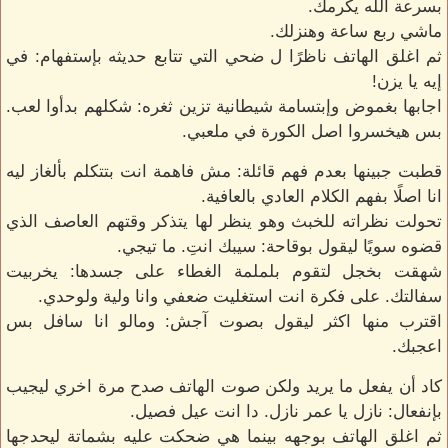
بسرعة الله يكرمك.
ماشي ربع ساعة وهنزلك.
ثم اغلق الهاتف ناظرًا ل ضحي التي تتابع حديثه بإستفهام: في
إيه يا يزن!
اجابها بغموض وإبتسامة شيطانية تزين ثغره: شكلهم بدأوا لعب.
بس هيخسروا اصل الكورة في ملعبي.
قطبت جبينها بعدم فهم قائلة: مش فاهمة انت بتتكلم بألغاز ليه
انا اصلًا بفهم الكلام العادي بالعافية.
تحولت نظراته للخبث وهو ينظر لها يتذكر وقتهم العاصف الذي
قضوه سويًا ليقول بوقاحة: سيبك انتِ. ما تيجي.
شهقت بخجل لتقوم بلملمة الغطاء على جسدها: يخربيت
سفالتك. على فكرة انت استغليت ضعفي وانا ولية ولوحدي.
اقترب منها اكثر ليقول بصوت آجش: ومالو انا سافل بس
اعجبك.
كاد أن يفعل ما يريد ولكن صوت الهاتف صدح مرة اخري ليجيب
بإنفعال: نازل يا عمر نازل. دا انت عيل فصيل.
ثم اغلق الهاتف بوجهه بينما هي ضحكت عليه بشماتة ليحدجها