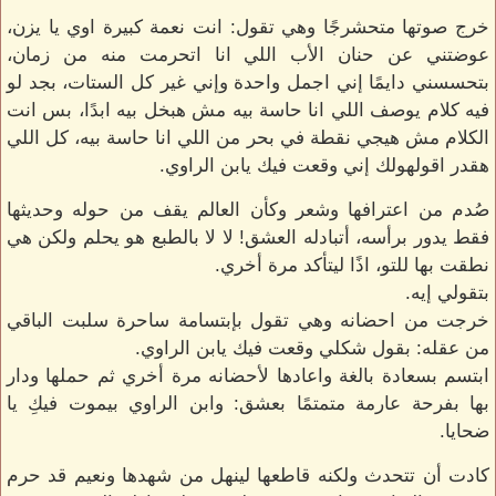
خرج صوتها متحشرجًا وهي تقول: انت نعمة كبيرة اوي يا يزن،
عوضتني عن حنان الأب اللي انا اتحرمت منه من زمان،
بتحسسني دايمًا إني اجمل واحدة وإني غير كل الستات، بجد لو
فيه كلام يوصف اللي انا حاسة بيه مش هبخل بيه ابدًا، بس انت
الكلام مش هيجي نقطة في بحر من اللي انا حاسة بيه، كل اللي
هقدر اقولهولك إني وقعت فيك يابن الراوي.
صُدم من اعترافها وشعر وكأن العالم يقف من حوله وحديثها
فقط يدور برأسه، أتبادله العشق! لا لا بالطبع هو يحلم ولكن هي
نطقت بها للتو، اذًا ليتأكد مرة أخري.
بتقولي إيه.
خرجت من احضانه وهي تقول بإبتسامة ساحرة سلبت الباقي
من عقله: بقول شكلي وقعت فيك يابن الراوي.
ابتسم بسعادة بالغة واعادها لأحضانه مرة أخري ثم حملها ودار
بها بفرحة عارمة متمتمًا بعشق: وابن الراوي بيموت فيكِ يا
ضحايا.
كادت أن تتحدث ولكنه قاطعها لينهل من شهدها ونعيم قد حرم