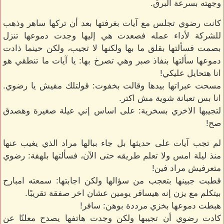
وجهته بسرعة البرق.
كانت رضوي تجلس مع آيات بغرفتها بعد أن تركها ساهر وذهب
للشركة لأداء عمله فصعدت هي إليها وجدت دموعها تنزل
بصمت فسألتها بقلق ما بها ولكنها لا تجيب، ولكن حينما ذادت
دموعها سألتها بنفاذ صبر وهي تصرخ بها: يا آيات ما تنطقي هو
انا هتحايل عليكي!
مسحت عبراتها بيدها وقالت بخفوت: قولتلك مفيش يا رضوي.
انا بس تعبانة شوية مش اكتر.
لتجيبها الاخري بسخرية: على اساس إني عيلة صغيرة وهصدق
صح!
لم تجب آيات على حديثها بل جاء ببالها مراد الذي يغيب عنها
منذ ليلة امس ولا تعلم طريقه حتى الآن، فسألتها بلهفة: رضوي
متعرفيش مراد فين!
قطبت جبينها بتعجب من سؤالها ولكن اجابتها: سمعته امبارح
بيتكلم مع يزن إنه هيسافر يومين عشان اخر صفقة تقريبًا.
هبطت دموعها بخزي مرددة بوهن: سافر!
كادت رضوي أن تجيبها ولكن وجدت هاتفها يصدح معلنًا عن