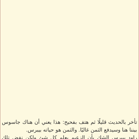
تأخر بالحديث قليلًا ثم هتف بفحيح: هذا يعني أن هناك جاسوس
بيننا هنا وسيدفع الثمن غاليًا. والثمن هو حياته بيبرس.
راود بيبرس الشك بأن الزعيم يعلم كل شئ ولكن نفض تلك