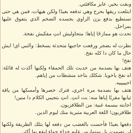
وبقت بخير، عايز مكافئتي.
ابتلعت ريقها بحرج وهي تدفعه بعيدًا ولكن هيهات، فمن هي حتى
تستطيع بدفع يزن الراوي بجسده الضخم الذي يتفوق عليها
بمراحل.
تحدث هو ممازحًا إياها: متحاوليش انتِ مفكيش نفخة.
نظرت له بضجر ورفعت حاجبها متحدثة بسخط: والنبي اي! ايش
حال ما كان دا كله نفخ.
نفخ!
هتف بها بصدمة من حديث تلك الحمقاء ولكنها أكدت له قائلة:
اه نفخ ياخويا. شكلك بتاخد منشطات من إياهم.
احيييييه.
هتف بها بصدمة مرة اخري، فترك خصرها وأمسكها من ياقة
ثيابها مقربًا إياها منه: بت انتِ. انتِ بتجيبي الكلام دا منين!
اجابته ببسمة غبية: من الطلافزيون.
طلافزيون! اللغة العربية متبرية منك ليوم الدين.
دفعها بعيدًا فأحست بالغضب من دفعه لها بتلك الطريقة ولكنها
لن تصمت، بل ستمارس عليه خداع حواء ليقع بها أكثر.