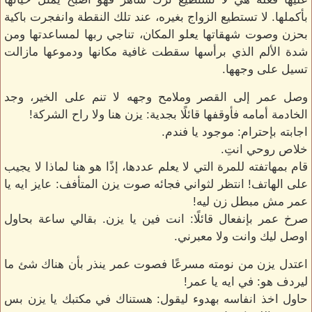
بأكملها. لا تستطيع الزواج بغيره، عند تلك النقطة وانفجرت باكية
بحزن وصوت شهقاتها يعلو المكان، تناجي ربها لمساعدتها ومن
شدة الألم الذي برأسها سقطت غافية مكانها ودموعها مازالت
تسيل على وجهها.
وصل عمر إلى القصر وملامح وجهه لا تنم على الخير، وجد
الخادمة أمامه فأوقفها قائلًا بجدية: يزن هنا ولا راح الشركة!
اجابته بإحترام: موجود يا فندم.
خلاص روحي انتِ.
قام بمهاتفته للمرة التي لا يعلم عددها، إذًا هو هنا لماذا لا يجيب
على الهاتف! انتظر لثواني فجائه صوت يزن المتأفف: عايز ايه يا
عمر مش مبطل زن ليه!
صرخ عمر بإنفعال قائلًا: انت فين يا يزن. بقالي ساعة بحاول
اوصل ليك وانت ولا معبرني.
اعتدل يزن من نومته مسرعًا فصوت عمر ينذر بأن هناك شئ ما
ليردف هو: في ايه يا عمر!
حاول اخذ انفاسه بهدوء ليقول: هستناك في مكتبك يا يزن بس