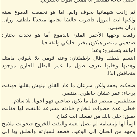
ثم زادت شهقاتها بخوف والم. اما هو تجمعت الدموع بعينه
ولكنها ابت النزول فاقترب جالسًا بجانبها متحدثًا بلطف: رزان.
رزان بصيلي.
رفعت وجهها الأحمر الملئ بالدموع أما هو تحدث بحنان:
صدقيني منتصر هيكون بخير. خليكي واثقة فيا.
اجابته بتحشرج: وعد!
ابتسم بلطف وقال بإطمئنان: وعد، قومي يلا شوفي مامتك
وهديها وخليها تعرف طول ما عمر البطل الخارق موجود
متخافش ابدًا.
ضحكت بخفة ولكن سرعان ما عاد القلق لينهش بقلبها فهتفت
برجاء: عمر عشان خاطري. منتصر.
متقلقيش. منتصر قبل ما يكون صاحبي فهو اخويا. يلا سلام.
خطي عدة خطوات للخارج فنادته مسرعة فالتفت لها فقالت
بقلق: خلي بالك من نفسك انت كمان.
اومأ لها بإبتسامة لم تصل لعينه والتفت للخروج فتحولت ملامح
وجهه من الحنان إلى الوعيد، فصعد لسيارته وانطلق بها إلى