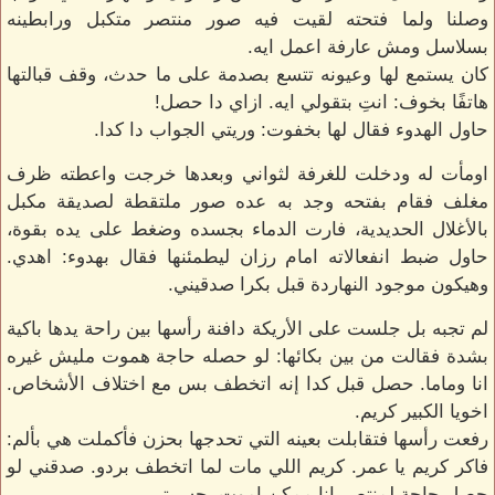
وصلنا ولما فتحته لقيت فيه صور منتصر متكبل ورابطينه
بسلاسل ومش عارفة اعمل ايه.
كان يستمع لها وعيونه تتسع بصدمة على ما حدث، وقف قبالتها
هاتفًا بخوف: انتِ بتقولي ايه. ازاي دا حصل!
حاول الهدوء فقال لها بخفوت: وريتي الجواب دا كدا.
اومأت له ودخلت للغرفة لثواني وبعدها خرجت واعطته ظرف
مغلف فقام بفتحه وجد به عده صور ملتقطة لصديقة مكبل
بالأغلال الحديدية، فارت الدماء بجسده وضغط على يده بقوة،
حاول ضبط انفعالاته امام رزان ليطمئنها فقال بهدوء: اهدي.
وهيكون موجود النهاردة قبل بكرا صدقيني.
لم تجبه بل جلست على الأريكة دافنة رأسها بين راحة يدها باكية
بشدة فقالت من بين بكائها: لو حصله حاجة هموت مليش غيره
انا وماما. حصل قبل كدا إنه اتخطف بس مع اختلاف الأشخاص.
اخويا الكبير كريم.
رفعت رأسها فتقابلت بعينه التي تحدجها بحزن فأكملت هي بألم:
فاكر كريم يا عمر. كريم اللي مات لما اتخطف بردو. صدقني لو
حصل حاجة لمنتصر انا ممكن اموت بحسرتي.