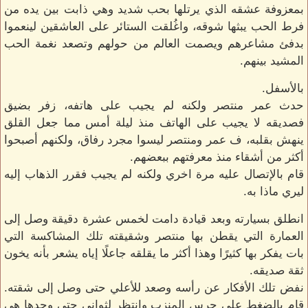
بمعزوفة عشقه الذي يرتلها بحب شديد وهي ذابت بين يده من
فرط الحب يبثها شوقه، واغُلقت الستائر على العاشقين لينعموا
بدفئ مشاعرهم ويصمت العالم من حولهم وتصعد نغمة الحب
المشيد بينهم.
بالأسفل.
حدث عمر منتصر ولكنه لم يجيب على هاتفه، زفر بضيق
فصديقه لا يجيب على الهاتف منذ ليلة أمس مما جعل القلق
ينهش بقلبه، ف عمر ومنتصر ليسوا مجرد رفاق، ولكنهم أصبحوا
أكثر من أشقاء منذ معرفتهم ببعضهم.
قام بالإتصال عليه مرة اخري ولكنه لم يجيب فقرر الذهاب إليه
ليري ماذا به.
انطلق بسيارته وبعد قيادة دامت لخمس عشرة دقيقة وصل إلى
العمارة التي يقطن بها منتصر وشقيقته تلك المشاكسة التي
بات يفكر بها كثيرًا وهذا أكثر ما يقلقه جاعلًا إياه يشعر بأنه يخون
ثقة صديقه.
نفض تلك الأفكار عن رأسه وصعد للأعلي حتى وصل إلى شقته.
قام بالضغط على جرس المنزب وانتظر لثواني حتى وجدها هي