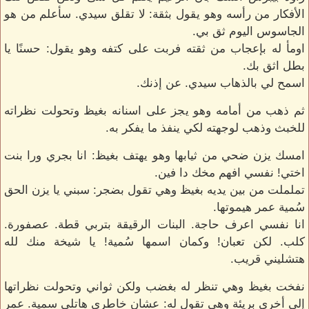
الأفكار من رأسه وهو يقول بثقة: لا تقلق سيدي. سأعلم من هو
الجاسوس اليوم ثق بي.
اومأ له بإعجاب من ثقته فربت على كتفه وهو يقول: حسنًا يا
بطل اثق بك.
اسمح لي بالذهاب سيدي. عن إذنك.
ثم ذهب من أمامه وهو يجز على اسنانه بغيظ وتحولت نظراته
للخبث وذهب لوجهته لكي ينفذ ما يفكر به.
امسك يزن ضحي من ثيابها وهو يهتف بغيظ: انا بجري ورا بنت
اختي! نفسي افهم مخك دا فين.
تململت من بين يديه بغيظ وهي تقول بضجر: سبني يا يزن الحق
سُمية عمر هيموتها.
انا نفسي اعرف حاجة. البنات الرقيقة بتربي قطة. عصفورة.
كلب. لكن تعبان! وكمان اسمها سُمية! يا شيخة منك لله
هتشليني قريب.
نفخت بغيظ وهي تنظر له بغضب ولكن ثواني وتحولت نظراتها
إلى أخري بريئة وهي تقول له: عشان خاطري هاتلي سمية. عمر