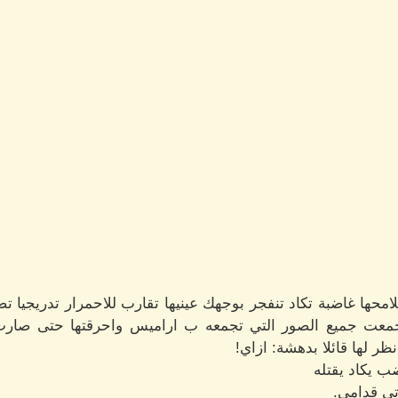
محها غاضبة تكاد تنفجر بوجهك عينيها تقارب للاحمرار تدريجيا تض
 جمعت جميع الصور التي تجمعه ب اراميس واحرقتها حتى صارت
ظر لها قائلا بدهشة: ازاي!
ب يكاد يقتله
تي قدامي.