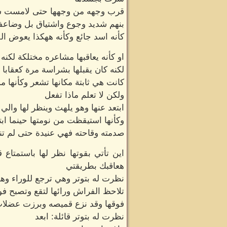
قرب وجهه من وجهها حتى لامست شفت
بنهم شديد وجوع واشتياق بل وضاعف
كأنه اسد جائع وكأنه ههكذا يعوض الفت
او كأنه يعاقبها مشاعره مختلكة لكنه 
لكنه كان يقبلها بشراسة مرة كعقابا 
كانت هي ثابتة مكانها تشعر وكأنها مس
ولكن لا تعلم ماذا تفعل
ابتعد عنها وهو يلهث وينظر لها والي
وكأنها استيقظت من نومتها حينما اب
صدمته وقاحته فهي عنيدة حتى لم تن
اين تأتي بقوتها نظر لها باستمتاع 
هعاقبك بطريقتي
نظرت له بتوتر وهي ترجع للوراء وهو 
تلاحظ الفراش ورائها لتقع وتصبح ف
فوقها وقد نزع قميصه وبرزت عضلا
نظرت له بتوتر قائلة: ابعد