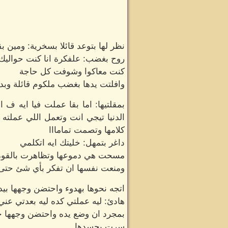
نظر لها بتوعد قائلا بسخرية: ومين ب
روح بغضب: علفكرة انا كنت حواليك
كنت معاكوا وشوفت كل حاجة
وافلتت يدها بغضب ملكوم قائلة وبد
بمقلتيها: اما بقا عملت فيا ايه ف
الدنيا تيجي انت وتعمل اللي عملت
كلامها وتصمت تمامااا
داغر بتمهل: خليتك ايه اتكلمي
مسحت هي دموعها وتظاهرت بالقوة
ومنعت نفسها ان تفكر بأي شئ حتى لا
اتجه نحوها بهدوء واحتضن وجهها بيد
هادئ: ليه عملتي كده ليه بعدتي عن
بمجرد ان وضع يده واحتضن وجهها 
سرت بجسدها