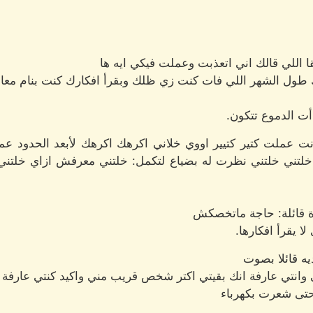
قا اللي قالك اني اتعذبت وعملت فيكي ايه ها
 طول الشهر اللي فات كنت زي ظلك وبقرأ افكارك كنت بنام معاك
أت الدموع تتكون.
 انت عملت كتير كتيير اووي خلاني اكرهك اكرهك لأبعد الحدود
ه خلتني خلتني نظرت له بضياع لتكمل: خلتني معرفش ازاي خلتن
 قائلة: حاجة ماتخصكش
 يقرأ افكارها.
يه قائلا بصوت
ي وانتي عارفة انك بقيتي اكتر شخص قريب مني واكيد كنتي عارفة
حتى شعرت بكهرباء