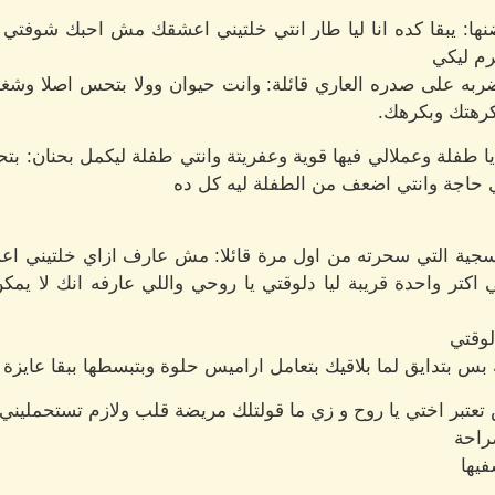
ضنها: يبقا كده انا ليا طار انتي خلتيني اعشقك مش احبك شوفتي 
م ليكي
بضربه على صدره العاري قائلة: وانت حيوان وولا بتحس اصلا وش
كرهتك وبكرهك.
طفلة وعملالي فيها قوية وعفريتة وانتي طفلة ليكمل بحنان: بتحا
 حاجة وانتي اضعف من الطفلة ليه كل ده
بنفسجية التي سحرته من اول مرة قائلا: مش عارف ازاي خلتيني ا
اكتر واحدة قريبة ليا دلوقتي يا روحي واللي عارفه انك لا ي
لوقتي
بتدايق لما بلاقيك بتعامل اراميس حلوة وبتبسطها ببقا عايزة اب
 تعتبر اختي يا روح و زي ما قولتلك مريضة قلب ولازم تستحملين
راحة
فيها