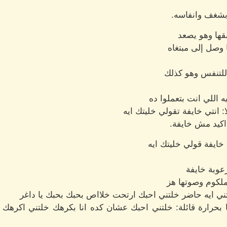
ا بشغف وانفاسه.
نقها وهو يصعد
 وصل إلى مبتغاه
ة للتنفس وهو كذلك
 اللي انت بتعملوا ده
ا: انتي خايفة تقولي خليتك ايه
كيد مش خايفة.
 خايفة قولي خليتك ايه
عوبة خايفة
ملكوم وصوتها هز
تني ايه حاضر خلتني احبك ارتحت خلااص بحبك بحبك يا داغر
 بحرارة قائلة: خلتني احبك عشان كده انا بكرهك خلتني اكرهك