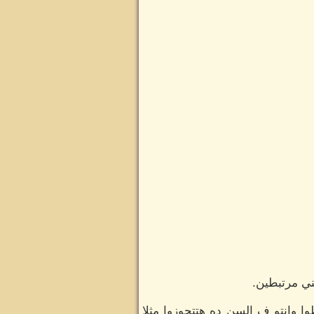
ني مرتبطين.
 وانتو ف السن ده هتتجوزوا مثلا