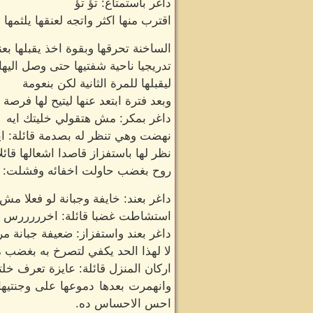
داغر باستمتاع: تؤ تؤ
اقترب منها اكثر واتجه لعنقها يلثمه
الساخنة تحرقها وبقوة اخذ يقبلها بع
تدريجيا ناحية شفتيها حتى وصل اليها
ليقبلها للمرة الثانية لكن بنعومة
وبعد فترة ابتعد عنها ليتيح لها فرص
داغر بمكر: مش هتقولي خليتك ايه
نهضت وهي تنظر له بصدمة قائلة: ايه
نظر لها باستفزاز قاصدا اشعالها قائل
روح بغضب حاولت اخفائه وفشلت: ا
داغر بعند: خايفة وجبانة لو فعلا مش
استشاطت غضبا قائلة: اخرررررس
داغر بعند واستفزاز: ضعيفة جبانة مر
لا لهذا الحد يكفي لتصرخ به بغضب 
اركان المنزل قائلة: عايزة تعرف خل
وانهمرت بعدها دموعها على وجنتيها
احس الاحساس ده.