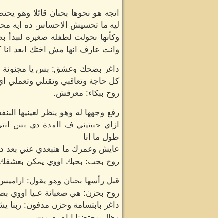
اتجه هو نحوها بحنان قائلا وهو يحت
ليه ما تحسيش الاحساس ده ايه محر
وكأنها تحولت لطفلة صغيرة لتبدأ 
وانت عارف انها مش اختك ابعد انا 
داغر بضحك وعشق: بس يا مجنونة يا 
كل حاجة وتعاقبي وتقتلي وتعملي اي
روح ببكاء: معرفش.
رفع وجهها له وهو ينظر لعينيها ال
ازاي حبيتيني ف المدة دي بس انتي 
طول ما انا
عايش وعمرك ما هتبعدي عني بعد د
روح بحب: بحبك اووي يمكن بعشقك بس 
قبل رأسها بحنان وهو يقول: اراميس
روح بحزن: هي صعبانة عليا اووي بص
داغر بابتسامة وحزن مدفون: ربنا يش
وظل محتضنا اياه بصمت.