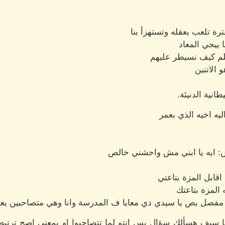
 تلعب بعقله وتستهزأ بنا
 ييجي المعاد
لم كيف نسيطر عليهم
 الاتنين
نية الدنيئة.
ه اخيه الذي بعمر
 ايه يا ابني مش واحشني خالص
اقابل المزة بتاعتي
 المزة بتاعتك
 مفصل بص يا سيدي دي معايا ف المدرسة وانا وهي متصاحبين يع
 سيف هسألك سؤال بس انتو لما تتصاحبوا او بمعني اصح ترتبطوا