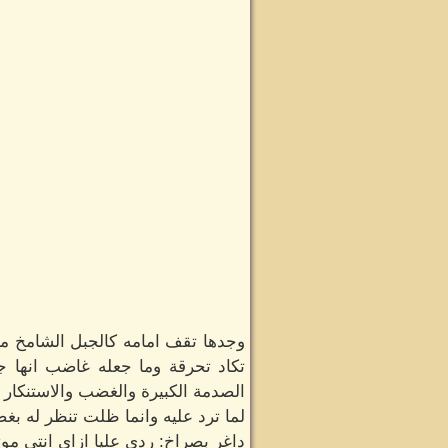
وجدها تقف امامه كالجبل الشامخ ملا
تكاد تحرقة وما جعله غاضب انها
الصدمة الكبيرة والغضب والاستنكار ن
لما ترد عليه وانما ظلت تنظر له بغض
داغر بصراخ: ردي عليا ازاي انتي مو