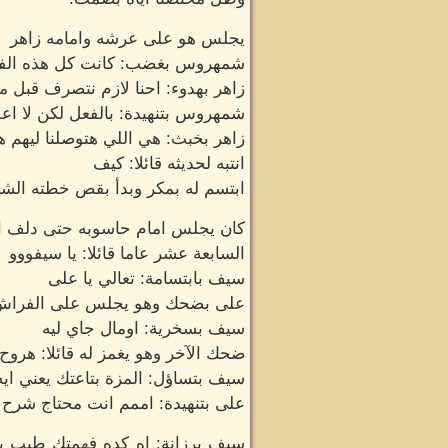
يجلس هو على عرشه وامامه زاهر
شمهروس بغضب: كانت كل هذه الفترة
زاهر بهدوء: احنا لازم نتصرف قبل ما
شمهروس بتنهيدة: بالفعل لكن لا اع
زاهر بخبث: هي اللي هتوصلنا ليهم هو
انتبه لحديثه قائلا: كيف
ابتسم له بمكر وبدأ بقص خطته الشيطا
كان يجلس امام حاسوبه حتى دلف الي
السابعة عشر عاما قائلا: يا سيفووو
سيف بابتسامة: تعالي يا على
على بضحك وهو يجلس على الفراش:
سيف بسخرية: اومال جاي ليه
ضحك الآخر وهو يغمز له قائلا: هروح 
سيف بتساؤل: المزة بتاعتك يعني ايه
على بتنهيدة: اممم انت محتاج شرح
سيف برزانة: اه كده فهمتك طيب يا