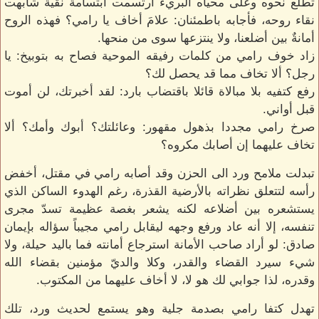
تطلع نحوه وعلى محياه البريء ارتسمت ابتسامة نقية شابهت
نقاء روحه، فأجابه باطمئنان: علامَ أخاف يا رامي؟ فهذه الروح
أمانةٌ بين أضلعنا، ولا ينتزعها سوى من منحها.
زاد خوف رامي من كلمات رفيقه الموحية فصاح به بتوبيخ: يا
رجل؟ ألا تخاف مما قد يحصل لك؟
رفع كتفيه بلا مبالاة قائلا باقتضاب بارد: لقد أخبرتك، لن أموت
قبل أواني.
صرخ رامي مجددا بذهول مقهور: وعائلتك؟ أبوك وأمك؟ ألا
تخاف عليهما إن أصابك مكروه؟
تبدلت ملامح ورد الى الحزن وقد أصابه رامي في مقتل، أخفض
رأسه لتتعلق نظراته بالأرضية القذرة، رغم الهدوء الساكن الذي
يستشعره بين أضلاعه لكنه يشعر بغصة عظيمة تسدّ مجرى
تنفسه، إلا أنه عاد ورفع وجهه ليقابل رامي مجيباً سؤاله بإيمان
صادق: لو أراد صاحب الأمانة استرجاع أمانته فما باليد حيلة، ولا
شيء سيرد القضاء والقدر، وكلا والديّ مؤمنين بقضاء الله
وقدره، لذا جوابي لك هو لا، لا أخاف عليهما من المكتوب.
تهدل كتفا رامي بصدمة جلية وهو يستمع لحديث ورد، تلك