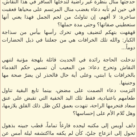
حدجتها منال بنظرة غير راضية لتدخلها السافر في هذا النقاش،
في حين لم تأبه دعاء بغضب منال المرتسم على محياها فعقبت
ساخرة: لا أفهم، إن تناولتُ من لحم الجمل فهذا يعني أنها
ستعطيني صفاتها؟ وحتى مدة حملها؟
قهقهت بتهكم لتضيف وهي تحرك رأسها بيأس من سذاجة
الكبار: والله تلك الخرافات هي من جعلتنا في ذيل الحضارات
دوماً...
تدخلت الحاجة رائدة في الحديث قائلة بلهجة مؤنبة لتنهي
النقاش وتحرج دعاء: من المعيب أن تسمي حكم القدماء
بالخرافات يا ابنتي، وعلى أية حال فالحذر لن يضرّ صحة مها
وجنينها.
التزمت دعاء الصمت على مضض، بينما تابع البقية تناول
طعامهم باعتيادية، فقط تلك اليد الخفية التي تقبض على عنق
سعاد فتحرمها الراحة، تنهدت بعمق لكن ظل ذلك القلق يلازمها،
وهل تُلام الأم على إحساسها؟
دلف أويس إلى مكتبه ليجده فارغاً تماماً، قطب جبينه بذهول
تحول إلى انزعاج جليّ، كأن لم يكفه مااكتشفه ليلة أمس عن