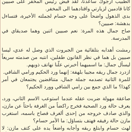
الطبيب أرجوك ساعدنا، لقد قبض رئيس المخفر على صبيين
كانا قادمين لزيارتي واقتادهما الى المخفر.
بدى الذهول واضحاً على وجه حسام لجملته الأخيرة، فتساءل
بدهشة: صبيين؟
صاح جمال هذه المرة: نعم صبيين اثنين وهما صديقاي في
المدرسة.
رمشت أهدابه بتلقائية من الجبروت الذي وصل له عدي، ليسا
صبيين بل هما في نظر القانون طفلين، انتبه من صدمته سريعاً
ليسأل جمال: ما اسميهما أخبرني علّنا نهاتف ذويهم.
ازدرد جمال ريقه مجيبا بلهفة: إنهما ورد الحكيم ورامي الشافي.
للمرة الثانية تصدمه جملة جمال، متناقضين يجتمعان في أمر
كهذا؟ ما الذي جمع بين رامي الشافي وورد الحكيم؟
صاعقة مهولة ضربت عقله عندما استوعب الاسم الثاني، ورد،
يعرف حالة ورد الصحية فخرج راكضاً من الغرفة باحثاً عن مازن،
والذي صادف خروجه من إحدى ألغرف فصاح باسمه، استغرب
مازن حالة رفيقه فهتف بتساؤل: ما الأمر حسام؟
لهث حسام وابتلع ريقه وأجابه واضعاً يده على كتف مازن: لا