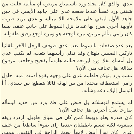
عدي، والذي كان يجلد ورد باستمتاع مريض، آهٍ متألمة فلتت من
شفتي ورد غصباً عندما صفعه عدي على جانبه الأيسر، في حين
جاهد الأول ليبقي على ملامحه اللا مبالية و عدي يزيد ضربه،
تأويهة أخرى صرخ بها عندما نزل السوط على جانب عنقه، بينما
كان رامي يتألم مرتين، مرة لوجعه هو ومرة لوجع رفيق طفولته.
بعد عدة صفعات بالسوط تعب عدي فتوقف الرجل الآخر تلقائياً
تاركين الصبيين يلهثان وقد تدلى رأسيهما بتعب، لم يكتفِ عدي
بل أمسك بفك ورد ليرفعه قبالته هامساً بفحيح وحاجب مرفوع
بنذالة: هل تخاف مني الآن؟
تبسم ورد بتهكم فلطمه عدي على وجهه بقوة أدمت فمه، حاول
رامي استعطافه مجددا من بين لهاثه قائلا بتقطع: س سيدي، أ أ
أتوسل إليك، دعه وشأنه.
لم يستمع لتوسلاته بل قبض على فك ورد من جديد ليسأله
صارخاً بغلّ: أخبرني هل تخاف الآن؟
كان صدره يعلو ويهبط كمن كان في سباق طويل، ازدرد ريقه
بصعوبة لكنه تبسم باطمئنان عندما رآى ضوءاً ساطعاً من خلف
عدي، كان نوراً أبيض لامعاً يبعث الراحة في النفس، همس