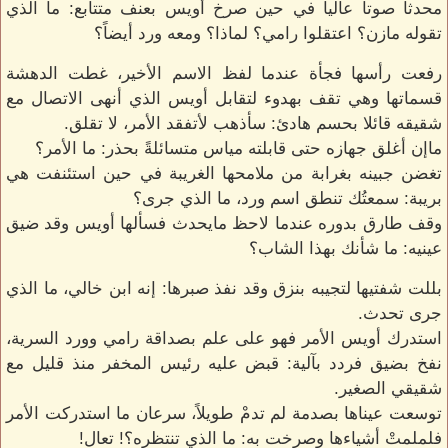
محدثاً صوتاً عالياً في حين صرخ أويس بعنف متتابع: ما الذي
تقوله مازن؟ اعتقلوا رامي؟ لماذا؟ ومعه ورد أيضاً؟
رفعت رأسها فجأة عندما لفظ الاسم الأخير، غطت الدهشة
قسماتها وهي تقف بهدوء لتقابل أويس الذي أنهى الاتصال مع
شقيقه قائلا بحسم هادئ: سأذهب لأتفقد الأمر، لا تقلق.
ماإن أغلق جهازه حتى قابلته مياس متسائلةً بحذر: ما الأمر؟
تغضن جبينه بغرابة من ملامحها الغريبة في حين استئنفت هي
بريبة: سمعتُك تنطق اسم ورد، ما الذي جرى؟
وقف طارق بدوره عندما لاحظ مايحدث فسألها أويس وقد ضيق
عينيه: ما شأنك بهذا الشاب؟
بللت شفتيها لتجيبه بنزق وقد نفذ صبرها: إنه ابن خالي، ما الذي
جرى تحدث.
استدرك أويس الأمر فهو على علم بصداقة رامي وورد السرية،
نفخ بضيق فردد بآلية: قبض عليه رئيس المخفر منذ قليل مع
شقيقي الصغير.
توسعت عيناها بصدمة لم تدمْ طويلاً، سرعان ما استدركت الأمر
فلملمتْ أشياءها وصرخت به: ما الذي تنتظره؟! تعال!