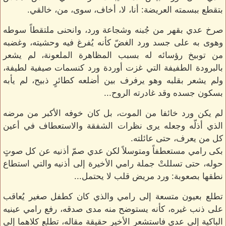
بتقطع ببسمته العريضة: أنا، لا، أخاف، سوى، من، خالقي.
صرخ عدي بقهر من جُبنه وشجاعة ورد، وانحنى ملتقطاً سوطه
وهوى به على جسد ورد الغضّ كأنه يُفرغ فيه وحشيته، وغضبه
من توبيخ رؤسائه له بسبب المظاهرة الملعونة، لم يشعر
بالبرودة الطفيفة التي غزت أوردة ورد كنسمات صيفية لطيفة،
ولم يشعر بقلبه وهو يرفرف بين أضلعه كطائرٍ ذبيح، لم يأبه
بسكون جسده وقد غادرته الروح...
لم يكن ورد خائفا من الموت، بل كان خوفه الأكبر من مرضه
الذي أذلّه وجعله يرى نظرات الشفقة والاستعطاف في أعين
كل من يعرف، حتى عائلته.
بكى رامي مستعطفاً ومتوسلاً لكن عدي صمّ أذنيه عن كل صوتٍ
حوله، حتى تسللتْ جملة رامي الأخيرة إلى أذنيه والتي استطاع
نطقها بصعوبة: ورد مريض قلب لا يحتمل...
تطلع بعيون متسعة إلى رامي والذي كان كطفل صغير يُعاقب
على ذنب غيره، كأنه يستوضح منه مدى صدقه، رفع رامي عينيه
الباكية إلى عدي فاستشعر الأخير حقيقة مقاله، تطلع كلاهما إلى