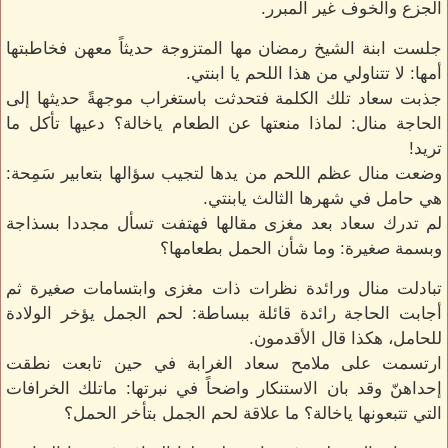
الجزع والخوف غير المبرر.
جلست ابنة الشيخ رمضان مها المتزوجة حديثاً معهن فخاطبتها
أمها: لا تتناولي من هذا اللحم يا ابنتي.
جذبت سعاد تلك الكلمة فتحدثت باستغراب موجهةً حديثها إلى
الحاجة منال: لماذا منعتها عن الطعام ياخالة؟ دعيها تأكل ما
تريد!
وضعت منال عظم اللحم من يدها لتجيب سؤالها بتعابير سَمِحة:
هي حامل في شهرها الثالث يابنتي.
لم تدرك سعاد بعد مغزى مقالها فهتفت تسأل مجددا بسذاجة
وبسمة صغيرة: وما شأن الحمل بطعامها؟
تبادلت منال ورائدة نظرات ذات مغزى وابتسامات صغيرة ثم
أجابت الحاجة رائدة قائلة ببساطة: لحم الجمل يؤخر الولادة
للحامل، هكذا قال الأقدمون.
ارتسمت على ملامح سعاد الغرابة في حين تابعت نطقت
إحداهنّ وقد بان الاستنكار واضحاً في نبرتها: ماتلك الخرافات
التي تتبعونها ياخالة؟ ما علاقة لحم الجمل بتأخر الحمل؟