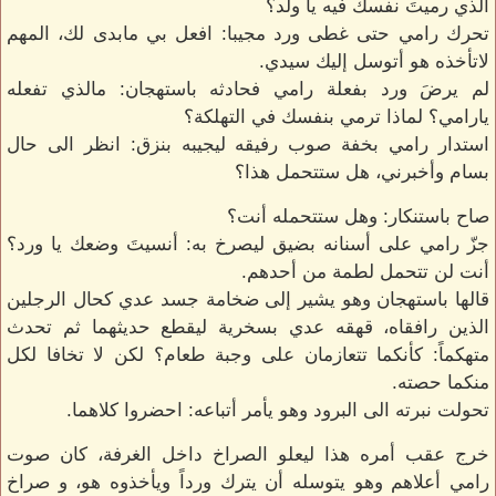
الذي رميتَ نفسك فيه يا ولد؟
تحرك رامي حتى غطى ورد مجيبا: افعل بي مابدى لك، المهم
لاتأخذه هو أتوسل إليك سيدي.
لم يرضَ ورد بفعلة رامي فحادثه باستهجان: مالذي تفعله
يارامي؟ لماذا ترمي بنفسك في التهلكة؟
استدار رامي بخفة صوب رفيقه ليجيبه بنزق: انظر الى حال
بسام وأخبرني، هل ستتحمل هذا؟
صاح باستنكار: وهل ستتحمله أنت؟
جزّ رامي على أسنانه بضيق ليصرخ به: أنسيتَ وضعك يا ورد؟
أنت لن تتحمل لطمة من أحدهم.
قالها باستهجان وهو يشير إلى ضخامة جسد عدي كحال الرجلين
الذين رافقاه، قهقه عدي بسخرية ليقطع حديثهما ثم تحدث
متهكماً: كأنكما تتعازمان على وجبة طعام؟ لكن لا تخافا لكل
منكما حصته.
تحولت نبرته الى البرود وهو يأمر أتباعه: احضروا كلاهما.
خرج عقب أمره هذا ليعلو الصراخ داخل الغرفة، كان صوت
رامي أعلاهم وهو يتوسله أن يترك ورداً ويأخذوه هو، و صراخ