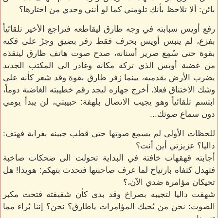
بائن: ألا تلاحظ بأنك تلومني كما لو أنني وحدي من اختارها؟
رفع أويس سبابته في وجه طارق ليقاطعه فتراجع الأخير تلقائياً
بفزع، لم ينبس أويس بحرف فقط زفر بضيق وجزّ على فكيه
بقوة حتى سُمِع صرير أسنانه، صدح صوت هاتف طارق لينقذه
من غضبة أويس الذي تركه مكانه وغادر الى المكتب الجديد
يضرب الأرض بقدميه، بينما زفر طارق بقوة وقد شعر كأنه على
وشك الاختناق فعلا، أخرج جهازه ليجد رقم خطيبته الغاضبة دوماً،
ابتسم تلقائياً وهو يجيب الاتصال بلهفة: حبيبتي، لن يبدأ يومي
دون سماع صوتك...
للحظات الأولى لم يسمع صوتها حتى قطب جبينه بغرابة فهتف:
داليا؟ عزيزتي أين أنت؟
أجابته قهقهات خافتة في البداية تحولت الى ضحكات صاخبة
فتهدل كتفاه بارتياح لما عرف صاحبتها فتحدث بتهكم: هويدا! هل
تحيكان مؤامرة ضدي الآن،؟
شهقت داليا لتجيبه بصراخ وقد بدى كأن شقيقته فتحت مكبر
الصوت: نحن من يُحيك المؤامرات ياطارق؟ نحن؟ إننا بُراء مما