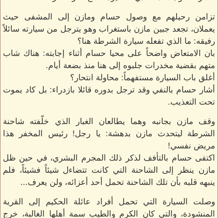
تزامن رحيلهم مع وصول حسام ومازن إلى المشفى حيث
يعملان، تجعد جبين مازن باستغراب وهو يترجل من سيارته سائلاً
رفيقه: ما الذي تفعله سيارة الشرطة هنا؟
بان الامتعاض واضحاً على محيا حسام أثناء إجابته: هناك شاب
متهم بقضية مخدرات جلبوه إلى هنا منذ بضعة أيام.
أغلق باب السيارة مستفهماً: محاولة انتحار؟
أشار حسام بالنفي وقد ترجل بدوره قائلا بازدراء: بل كاد يموت
تحت التعذيب.
وقف مازن بجانبه وهما يطالعان الغبار الذي خلّفته شاحنة
الشرطة ليتحدث مازن بدهشة: يا رجل! رئيس المخفر هذا
مريض نفسي!
اكتفى حسام بالتأفف لذكر ذلك المجرم البشري، في حين ظل
مازن ينظر إلى الشاحنة التي كانت تتضاءل شيئاً فشيئاً، فلم
ينبهه قلبه بأن تلك الشاحنة تحمل أحد أعزائه، ولن يعرف...
وصلت السيارة التي تحمل أفراد عائلة الحكيم إلى القرية
المنشودة، والتي كان الكرم والطيب سمة أهلها الغالبة، خرج