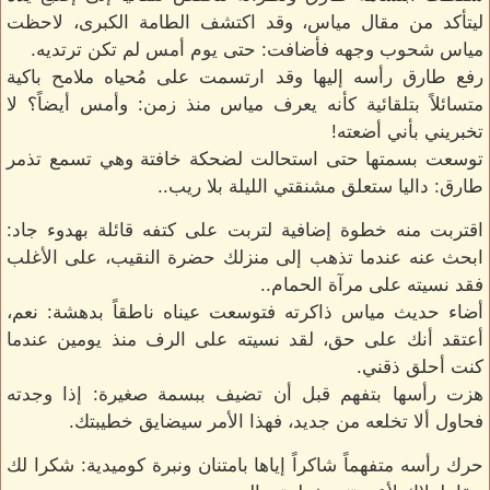
ليتأكد من مقال مياس، وقد اكتشف الطامة الكبرى، لاحظت
مياس شحوب وجهه فأضافت: حتى يوم أمس لم تكن ترتديه.
رفع طارق رأسه إليها وقد ارتسمت على مُحياه ملامح باكية
متسائلاً بتلقائية كأنه يعرف مياس منذ زمن: وأمس أيضاً؟ لا
تخبريني بأني أضعته!
توسعت بسمتها حتى استحالت لضحكة خافتة وهي تسمع تذمر
طارق: داليا ستعلق مشنقتي الليلة بلا ريب..
اقتربت منه خطوة إضافية لتربت على كتفه قائلة بهدوء جاد:
ابحث عنه عندما تذهب إلى منزلك حضرة النقيب، على الأغلب
فقد نسيته على مرآة الحمام..
أضاء حديث مياس ذاكرته فتوسعت عيناه ناطقاً بدهشة: نعم،
أعتقد أنك على حق، لقد نسيته على الرف منذ يومين عندما
كنت أحلق ذقني.
هزت رأسها بتفهم قبل أن تضيف ببسمة صغيرة: إذا وجدته
فحاول ألا تخلعه من جديد، فهذا الأمر سيضايق خطيبتك.
حرك رأسه متفهماً شاكراً إياها بامتنان ونبرة كوميدية: شكرا لك