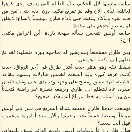
مياس ونسبها لآل الحكيم، تلك العائلة التي يعرف مدى كرهها
لعائلته، ليأتي الآن وقد تمّ تفريغ مكتبه دون إذنه حتى، نفخ من
فمه بقوة وماكاد يلتفت حتى ناداه طارق مبتسماً باتساع: لاتقلق
لم يسطو أحدهم على مكتبك.
طالعه أويس بتفحص يسأله بلهجة باردة: أين أغراض مكتبي
إذن؟
بدى طارق مستمتعاً وهو يشير له بحاجبيه بنبرة متسلية: لقد تمّ
نقلهم إلى مكتبنا الجماعي.
سقط فكه وهو ينظر حيث أشار طارق في آخر الرواق، حيث
كانت غرفة كبيرة وقد اتسعت لخمس طاولات ومثلهم مقاعد
خشبية، تنهد بضيق ومسح على وجهه وقد بدى على وشك فقدان
صبره، عاد ليتطلع الى طارق ويرمقه بنظرة غير راضية مُتحدثاً
من بين أسنانه بسخط: مرتاحٌ أنت هكذا صحيح؟
توسعت حدقتا طارق بدهشة لتبدله السريع في حين تابع أويس
موبخاً: وضعتنا جميعاً تحت رحمتها والآن ننفذ أوامرها مرغمين،
فهل أنت سعيد؟
ضاق طارق ذرعاً باتهامات أويس ولومه الدائم فهتف بامتعاض