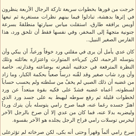
خرجت من فورها بخطوات سريعة تاركة الرجال الأربعة ينظرون
في إثرها بدهشة، تبادلوا فيما بينهم نظرات مستغربة ثم تبعها
أويس يرافقه طارق، استقلت مياس سيارتها منطلقةً بسرعة
جنونية متجهةً إلى المخفر، وفي نفسها فقط أن تلحق ورد، هذا
الفارس الصغير النبيل..
كان عدي يأمل أن يرى في مقلتي ورد خوفاً ورعباً، أن يبكي وأن
يتوسله الرحمة، لكن كبرياءه المتوارث واعتزازه بعائلته وتلك
النظرة المترفعة في حدقتيه أشعرته بوضاعته وقذارته، خاصة
وأن ورد شاب صغير وقد لقّنه درساً صعباً بحكمة الكبار، وما زاد
من غضبه أن ذلك الصبي لم يخفْ من سلطته ولم يحسب حساباً
لسطوته، أعماه غضبه فشدّ على فكيه بقوة مبتعداً عن ورد
لخطوات قليلة ثم رفع سوطه ليهبط به على جسد ورد الذي
اهتزّ جسده رغما عنه، فيما صرخ رامي يتوسله بأن يترك ورداً
وليضربه بدلا عنه، فما كان من عدي إلا أن صرخ بالرجل الآخر
ليخرس توسلات رامي فراح الرجل يجلده هو الآخر بقسوة.
صرخ رامي ألماً وقهراً وحتى أنه بكى، لكن صرخاته لم تؤثرعلى