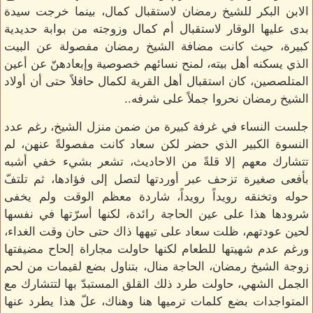
الابن البكر للشيخ رمضان لاستقبال كمال، بينما خرجت سيدة
بدى عليها الوقار لاستقبال أم كمال وزوجته من بوابة حديدية
كبيرة، حيث كانت مضافة الشيخ رمضان مفصولة عن البيت
الذي يسكنه أهل بيته، لمنح نسائهم خصوصية وإبعادهنّ عن أعين
المتلصصين، كان استقبال أهل القرية لكمال حافلاً حتى أن أولاد
الشيخ رمضان نحروا جملاً على شرفه..
جلست النساء في غرفة كبيرة من ضمن منزل الشيخ، رغم عدد
النسوة الكبير الذي حضر لكن سعاد كانت مفصولةً عنهن، لم
تتشارك معهم إلا قلةً من الاحاديث، تشعر بشيء خفي أشبه
بأفعى صغيرة تزحف عبر أوردتها لتصل إلى فؤادها، ثم تلتفّ
حوله وتخنقه رويداً رويداً، شاردة معظم الوقت ولم يخفى
شرودها هذا على عين الحاجة رائدة، لكنها أسرّتها في نفسها
لحين عودتهم، ظلت سعاد على تيهها ذاك حتى حان وقت الغداء،
ورغم عدم شهيتها للطعام لكنها حاولت مجاراة إلحاح مضيفتها
زوجة الشيخ رمضان، الحاجة منال، بتناول بضع لقيمات من لحم
الجمل الشهي، حاولت طرد ذلك القلق المستبدّ بها لتتشارك مع
المتواجدات بضع كلمات ترميها هنا وهناك، علّ هذا يطرد عنها