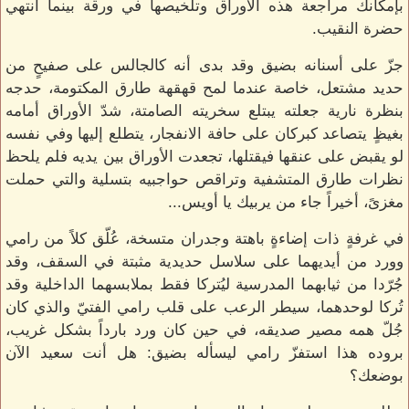
بإمكانك مراجعة هذه الأوراق وتلخيصها في ورقة بينما انتهي
حضرة النقيب.
جزّ على أسنانه بضيق وقد بدى أنه كالجالس على صفيحٍ من
حديد مشتعل، خاصة عندما لمح قهقهة طارق المكتومة، حدجه
بنظرة نارية جعلته يبتلع سخريته الصامتة، شدّ الأوراق أمامه
بغيظٍ يتصاعد كبركان على حافة الانفجار، يتطلع إليها وفي نفسه
لو يقبض على عنقها فيقتلها، تجعدت الأوراق بين يديه فلم يلحظ
نظرات طارق المتشفية وتراقص حواجبيه بتسلية والتي حملت
مغزىً، أخيراً جاء من يربيك يا أويس...
في غرفةٍ ذات إضاءةٍ باهتة وجدران متسخة، عُلّق كلاً من رامي
وورد من أيديهما على سلاسل حديدية مثبتة في السقف، وقد
جُرّدا من ثيابهما المدرسية ليُتركا فقط بملابسهما الداخلية وقد
تُركا لوحدهما، سيطر الرعب على قلب رامي الفتيّ والذي كان
جُلّ همه مصير صديقه، في حين كان ورد بارداً بشكل غريب،
بروده هذا استفزّ رامي ليسأله بضيق: هل أنت سعيد الآن
بوضعك؟