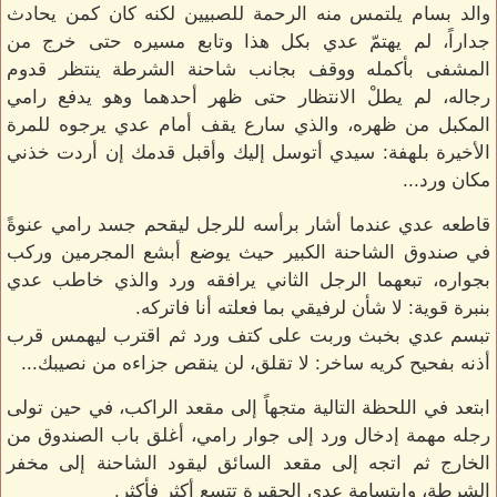
والد بسام يلتمس منه الرحمة للصبيين لكنه كان كمن يحادث
جداراً، لم يهتمّ عدي بكل هذا وتابع مسيره حتى خرج من
المشفى بأكمله ووقف بجانب شاحنة الشرطة ينتظر قدوم
رجاله، لم يطلْ الانتظار حتى ظهر أحدهما وهو يدفع رامي
المكبل من ظهره، والذي سارع يقف أمام عدي يرجوه للمرة
الأخيرة بلهفة: سيدي أتوسل إليك وأقبل قدمك إن أردت خذني
مكان ورد...
قاطعه عدي عندما أشار برأسه للرجل ليقحم جسد رامي عنوةً
في صندوق الشاحنة الكبير حيث يوضع أبشع المجرمين وركب
بجواره، تبعهما الرجل الثاني يرافقه ورد والذي خاطب عدي
بنبرة قوية: لا شأن لرفيقي بما فعلته أنا فاتركه.
تبسم عدي بخبث وربت على كتف ورد ثم اقترب ليهمس قرب
أذنه بفحيح كريه ساخر: لا تقلق، لن ينقص جزاءه من نصيبك...
ابتعد في اللحظة التالية متجهاً إلى مقعد الراكب، في حين تولى
رجله مهمة إدخال ورد إلى جوار رامي، أغلق باب الصندوق من
الخارج ثم اتجه إلى مقعد السائق ليقود الشاحنة إلى مخفر
الشرطة، وابتسامة عدي الحقيرة تتسع أكثر فأكثر.