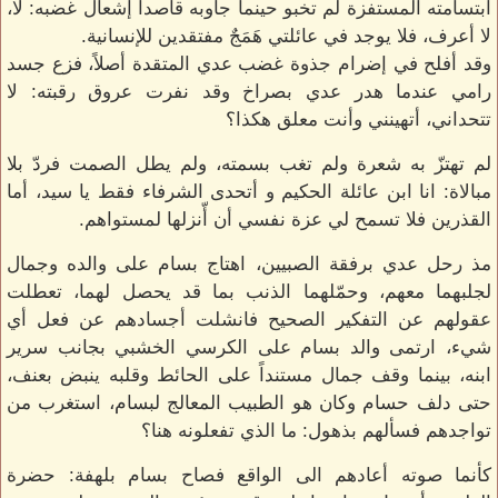
ابتسامته المستفزة لم تخبو حينما جاوبه قاصداً إشعال غضبه: لا،
لا أعرف، فلا يوجد في عائلتي هَمَجٌ مفتقدين للإنسانية.
وقد أفلح في إضرام جذوة غضب عدي المتقدة أصلاً، فزع جسد
رامي عندما هدر عدي بصراخ وقد نفرت عروق رقبته: لا
تتحداني، أتهينني وأنت معلق هكذا؟
لم تهتزّ به شعرة ولم تغب بسمته، ولم يطل الصمت فردّ بلا
مبالاة: انا ابن عائلة الحكيم و أتحدى الشرفاء فقط يا سيد، أما
القذرين فلا تسمح لي عزة نفسي أن أّنزلها لمستواهم.
مذ رحل عدي برفقة الصبيين، اهتاج بسام على والده وجمال
لجلبهما معهم، وحمّلهما الذنب بما قد يحصل لهما، تعطلت
عقولهم عن التفكير الصحيح فانشلت أجسادهم عن فعل أي
شيء، ارتمى والد بسام على الكرسي الخشبي بجانب سرير
ابنه، بينما وقف جمال مستنداً على الحائط وقلبه ينبض بعنف،
حتى دلف حسام وكان هو الطبيب المعالج لبسام، استغرب من
تواجدهم فسألهم بذهول: ما الذي تفعلونه هنا؟
كأنما صوته أعادهم الى الواقع فصاح بسام بلهفة: حضرة