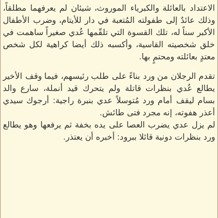
الاعتداد بالعائلة والكبرياء الموروث، شيئان لم يعرفهما مطلقاً،
وذلك عائدٌ إلى طفولته المُتعبة في دار للأيتام، وضرب الأطفال
الأكبر سناً له، تلك القسوة التي تلقّمها عُدي صغيراً ساهمت في
خلق شخصيته القاسية، وأكسبه ذلك أيضا كراهية لكل شخص
معتدٍ بعائلته ومحتمٍ بها.
تقدم الرجلان من ورد بناءً على طلب رئيسهم، فيما وقف الأخير
يطالع عُدي بنظرات قاتلة ولم يتحرك قيد أنملة، سارع والد
بسام ليقف أمام ورد مُتوسلاً عدي بنبرة راجية: أرجوك سيدي
أعذر هفوته، إنه مجرد فتى طائش.
لم يزل عدي يضرب العصا على يده بخفة ثم يرفعها وهو يطالع
ورد بنظرات دونية قائلا ببرود: أخبره أن يعتذر.