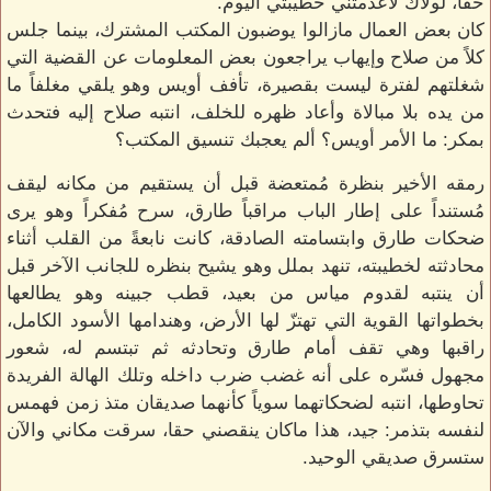
حقا، لولاك لأعدمتني خطيبتي اليوم.
كان بعض العمال مازالوا يوضبون المكتب المشترك، بينما جلس
كلاً من صلاح وإيهاب يراجعون بعض المعلومات عن القضية التي
شغلتهم لفترة ليست بقصيرة، تأفف أويس وهو يلقي مغلفاً ما
من يده بلا مبالاة وأعاد ظهره للخلف، انتبه صلاح إليه فتحدث
بمكر: ما الأمر أويس؟ ألم يعجبك تنسيق المكتب؟
رمقه الأخير بنظرة مُمتعضة قبل أن يستقيم من مكانه ليقف
مُستنداً على إطار الباب مراقباً طارق، سرح مُفكراً وهو يرى
ضحكات طارق وابتسامته الصادقة، كانت نابعةً من القلب أثناء
محادثته لخطيبته، تنهد بملل وهو يشيح بنظره للجانب الآخر قبل
أن ينتبه لقدوم مياس من بعيد، قطب جبينه وهو يطالعها
بخطواتها القوية التي تهتزّ لها الأرض، وهندامها الأسود الكامل،
راقبها وهي تقف أمام طارق وتحادثه ثم تبتسم له، شعور
مجهول فسّره على أنه غضب ضرب داخله وتلك الهالة الفريدة
تحاوطها، انتبه لضحكاتهما سوياً كأنهما صديقان متذ زمن فهمس
لنفسه بتذمر: جيد، هذا ماكان ينقصني حقا، سرقت مكاني والآن
ستسرق صديقي الوحيد.