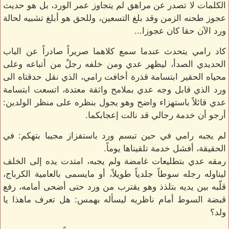
الكلمات لا تصدر عن مراهق لم يتجاوز عمر الورد، بل هو حديث
عجوز طحنه الزمن وقد بلغ التسعين، وللحق هو أبلغ تشبيه لحالة
ورد الآن حقا كان عجوزا...
كاد رامي يتحدث عندما سمع كلاهما صريراً صادراً عن الباب
الحديدي الصدأ، ليظهر عدي ومن خلفه رجلٌ من أتباعه وعلى
محياه الحقير ابتسامة قذرة أخافت رامي، الذي نقل حدقتاه الى
ورد الذي قابل وجه عدي بملامح واثقة معتدة، اتسعت ابتسامة
عدي قائلاً باستهزاء واضح وهو يجول بنظره على منظر الولدين:
أرجو أن خدمة رجالي قد نالت إعجابكما.
لم يجبه رامي في حين تبسم ورد باستفزاز مجيبا بتهكم: في
الحقيقة، أفشل خدمة تلقيناها يوماً.
رمقه عدي بتطليعات غامضة ولم يجبه، امتدت يده إلى الخلف
ليناوله رجله سوطاً جلدياً طويلاً، أو مايسمى بالعامية الكرباج،
قلّبه بين يديه بتلذذ وهو يقترب من ورد حتى أضحى أمامه، رفع
قبضة السوط أمام ناظريه ليسأله بهمس: هل تعرف ماهذا يا
ولد؟