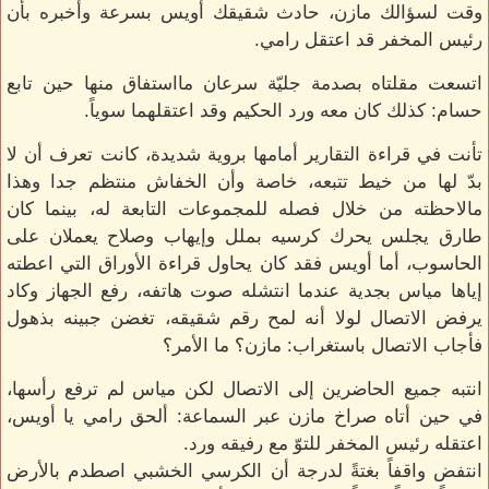
وقت لسؤالك مازن، حادث شقيقك أويس بسرعة وأخبره بأن
رئيس المخفر قد اعتقل رامي.
اتسعت مقلتاه بصدمة جليّة سرعان مااستفاق منها حين تابع
حسام: كذلك كان معه ورد الحكيم وقد اعتقلهما سوياً.
تأنت في قراءة التقارير أمامها بروية شديدة، كانت تعرف أن لا
بدّ لها من خيط تتبعه، خاصة وأن الخفاش منتظم جدا وهذا
مالاحظته من خلال فصله للمجموعات التابعة له، بينما كان
طارق يجلس يحرك كرسيه بملل وإيهاب وصلاح يعملان على
الحاسوب، أما أويس فقد كان يحاول قراءة الأوراق التي اعطته
إياها مياس بجدية عندما انتشله صوت هاتفه، رفع الجهاز وكاد
يرفض الاتصال لولا أنه لمح رقم شقيقه، تغضن جبينه بذهول
فأجاب الاتصال باستغراب: مازن؟ ما الأمر؟
انتبه جميع الحاضرين إلى الاتصال لكن مياس لم ترفع رأسها،
في حين أتاه صراخ مازن عبر السماعة: ألحق رامي يا أويس،
اعتقله رئيس المخفر للتوّ مع رفيقه ورد.
انتفض واقفاً بغتةً لدرجة أن الكرسي الخشبي اصطدم بالأرض