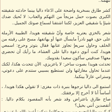
تتهمنا..
كشر طارق بسخرية واضحة على ادّعاء داليا بينما حادثته شقيقته
الكبرى بصوت حمل مزيجاً من التهكم والعتاب: لا نُحيك ضدك
شيئاٍ يا شقيقي العزيز، لكننا اشتقنا لسماع صوتك الجميل..
شعر بالخزي يعتريه خاصة وأنّ شقيقته هويدا، الطبيبة الأرملة
على حق، فهو نادراً مايسأل عنها أو يهاتفها، مسح على رقبته من
الخلف وحاول سريعاٍ تجاوز عتابها فقال بتوتر وحرج: اسمعي
هويدا، كنت أنوي دعوة داليا على العشاء، ما رأيك أن تحضري
معها؟ صدقيني سأكون سعيدا بقدومك.
تحدثت هويدا بصوت ساخر: لا ياعزيزي، الآن تتحدث هكذا، لكنك
عندما تحاول مغازلتها ولن تستطيع بسببي ستندم على دعوتي،
وستراني عازلاً بينكما.
استمع الى داليا ترجوها بنبرة ذات مغزى: لا تقولي هكذا هويدا. ،
أساساً أنا لا أخرج إلا برفقتك.
صاح طارق باعتراض وقد شعر بأنه المقصود بكلام داليا. :
أتقصدين أنني بخيل؟
كركرت داليا لتجيبه من بين ضحكاتها بتهكم: أعوذ بالله يا عزيزي،