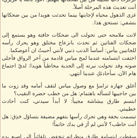
أنت تعديتَ هذه المرحلة أصلاً.
غزى الذهول محياه لإجابتها بينما تحدثت هويدا من بين ضحكاتها
بتشفي: تستحق هذا.
لانت ملامحه حتى تحولت الى ضحكات خافتة وهو يستمع إلى
ضحكات الفتاتين ثم تحدث بانزعاج مختلق وهو يحرك رأسه
للجانبين بيأس: أساساً الذنب ذنبي لأنني أحببتُ ان أعوضكما.
اختفت ابتسامته عندما لمح مياس قادمة من آخر الرواق فأجلى
صوته وقد تحولت نبرته إلى الجدية مخاطباً هويدا: لديّ اجتماع
هام الآن، سأحادثكِ عندما أنتهي.
أغلق جهازه تزامناٍ مع وصول مياس لتقف أمامه وقد زوت ما
بين حاجبيها لتسأله باهتمام: هل من خطب حضرة النقيب؟
ابتسم طارق ببشاشة مجيباً: لا أبداً سيدتي، كنت أحادث
خطيبتي.
تبسمت بخفة وهي تحرك رأسها بتفهم مضيفة بتساؤل حَذِق: هل
أنت خاطب؟ لأنني لم أرَ في يدك خاتماً!
سقطت ابتسامة طارق ونظراته تنخفض تلقائياً إلى إصبع يده