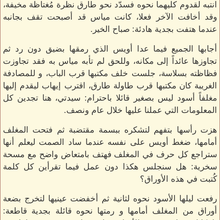
انتبه لقدوم كليهما نحوه فسدّد نحو طارق نظرة مُغتاظة مخيفة،
وقد أخافت الآخر فعلا، كانت مياس قد أصبحت تقف بجانبه
عندما هتفت بجدية هادئة: صباح الخير.
أجابها الجميع فيما عدا أويس الذي رمقها بضيق دون رد ثم
تجاوزها عائداً إلى مكانه، وللحق لم تأبه مياس به فقد تجاوزت
فظاظته بسلاسة، جلست خلف مكتبها قرب الباب، و للمصادفة
الغريبة كان مكتبها قرب طاولة طارق، اقترب إيهاب ليقدم إليها
مغلفاً أسود ليس بصغير قائلا باحترام: سيدتي، هنا تجدين كل
المعلومات التي عملنا عليها خلال عام ونصف.
هزت رأسها بتفهم لتشكره ببسمة مقتضبة ثم فتحت المغلف
أمامها، ضغط أويس على نفسه عندما ساد الصمت ليعلم أنها
ستراجع كل حرف في المغلف فهتف بامتعاض واضح مع مسحة
سخرية: هل سنجلس هكذا دون عمل فيما تقرأين كل كلمة
كُتبت في هذه الأوراق؟
رفعت ليلها الأسود نحوه لثانية ثم أخفضت عينيها لتخرج بضعة
أوراق من المغلف أمامها و رمتها نحوه قائلة بجدية قاطعة: