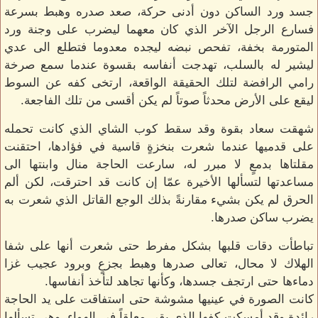
جسد ورد الساكن دون أدنى حركة، صعد صدره وهبط بسرعة
فسارع الرجل الآخر الذي كان معهما ليضرب على وجنة ورد
المتورمة بخفة، تفحص نبضه ليجده معدوما فتطلع الى عدي
ليشير له بالسلب، تهدجت أنفاسه بقسوة عندما سمع صرخة
رامي الرافضة لتلك الحقيقة الواقعة، ارتخى كفه عن السوط
ليقع على الأرض محدثاً صوتاً لم يكن أقسى من تلك الفاجعة.
شهقت سعاد بقوة وقد سقط كوب الشاي الذي كانت تحمله
على قدميها عندما شعرت بنخزةٍ قاسية في فؤادها، احتقنت
مقلتاها بدمعٍ لا مبرر له، سارعت الحاجة منال وابنتها الى
مساعدتها لتسألها الأخيرة عمّا إن كانت قد احترقت، لكن ألم
الحرق لم يكن بشيء مقارنةً بذلك الوجع القاتل الذي شعرت به
يضرب ساكن صدرها.
تباطأت دقات قلبها بشكل مفرط حتى شعرت أنها على شفا
الهلاك لا محال، تعالى صدرها وهبط بجزعٍ وبرود عجيب غزا
دماءها حتى ارتجف جسدها، وكأنها تجاهد لتأخذ أنفاسها.
كانت الصورة في عينيها مشوشة حتى استفاقت على يد الحاجة
رائدة وقد أمسكت كفها الذي بقي معلقاً في الهواء، وهي تسألها