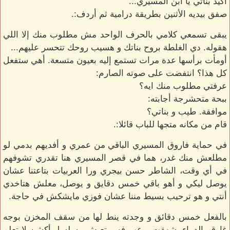
أكيد بناتي يا ابن المسيري...
صفق بيديه الأثنين بطريقة درامية ثم أردف:.
يبقى تسمعي كلامي بالحرف الواحد مش مطلوب منك إلا اللي
هقوله. دي الغلطة بروح بناتك و هسيب روحك تتحسر عليهم...
أومأت برأسها عدة مرات تستمع إليه بعيون متسعة. أهي ستفعل
كل هذا؟ انتفضت على صوته الصارم:
عرفتي مطلوب منك ايه؟
ببحة متحشرجة أجابته:
موافقة. طيب و بناتي؟
قام من مكانه متجها للباب قائلا:.
في حماية فاروق المسيري الباقي من عمري و أفديهم بدمي لو
مطلعش منك غدر، هما في قصر المسيري هنا تقدري تشوفهم
في أي وقت، الشاطر حسن بيجري ورا العربيات بتاعتنا عشان
يوصل ليكي و أهو باقي خمس دقايق و يوصل، معلش هتاخدي
أنتي و هو ترحيب بسيط مننا عشان فوزي مايشكش في حاجة.
بالفعل خمس دقائق و وجدته ينط لها من سقف المخزن بوجه
غارق بالدماء، شهقت برعب فهي تعيش مسلسل أكشن لا تعلم