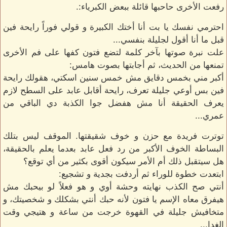
رفعت الأخرى حاحبها قائلة ببعض الكبرياء:.
احترمي نفسك يا بت أنا أختك الكبيرة و قولي فوراً رايحة فين
قبل ما أنا أقول لجليلة بنفسي...
علت نبرة صوتها بآخر كلمة لتضع فتون كفها على فم الأخرى
تمنعها من الحديث، ثم أجابتها بصوت هامس:
أكبر مني بخمس دقايق مش خمس سنين اسكتي، هقولك رايحة
فين بس أوعي جليلة تعرف، رايحة أقابل عابد على السطح لازم
يعرف الحقيقة أنا مش هفضل جوا الكذبة دي الباقي من
عمري...
توترت فريدة مع حزن و خوف شقيقتها. الموقف ليس بتلك
البساطة الخوف الأكبر من رد فعل عابد بعدما يعلم بالحقيقة،
هل سيتقبل ذلك أم الأمر سيكون أقوى بكثير من أي توقع؟
ابتعدت خطوة للوراء ثم أردفت بجدية و تشجيع:
أنتي صح الكذب نهايته وحشة أوي و هو فعلاً لو بيحبك مش
هيفرق معاه الإسم يا فتون لأنه حبك أنتي بشكلك و شخصيتك، و
متخافيش جليلة في القهوة خرجت من ساعة و هتيجي وقت
الغدا...