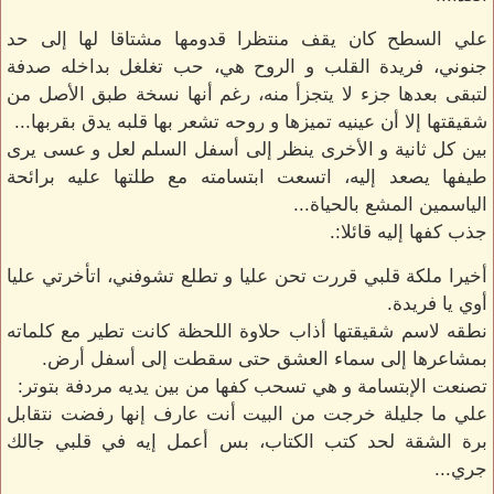
علي السطح كان يقف منتظرا قدومها مشتاقا لها إلى حد
جنوني، فريدة القلب و الروح هي، حب تغلغل بداخله صدفة
لتبقى بعدها جزء لا يتجزأ منه، رغم أنها نسخة طبق الأصل من
شقيقتها إلا أن عينيه تميزها و روحه تشعر بها قلبه يدق بقربها...
بين كل ثانية و الأخرى ينظر إلى أسفل السلم لعل و عسى يرى
طيفها يصعد إليه، اتسعت ابتسامته مع طلتها عليه برائحة
الياسمين المشع بالحياة...
جذب كفها إليه قائلا:.
أخيرا ملكة قلبي قررت تحن عليا و تطلع تشوفني، اتأخرتي عليا
أوي يا فريدة.
نطقه لاسم شقيقتها أذاب حلاوة اللحظة كانت تطير مع كلماته
بمشاعرها إلى سماء العشق حتى سقطت إلى أسفل أرض.
تصنعت الإبتسامة و هي تسحب كفها من بين يديه مردفة بتوتر:
علي ما جليلة خرجت من البيت أنت عارف إنها رفضت نتقابل
برة الشقة لحد كتب الكتاب، بس أعمل إيه في قلبي جالك
جري...