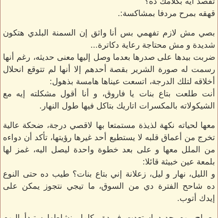
تقصد ايه بكلامك ده؟
قهقه بمرح مردفا بمشاكسة:.
بصي مش لازم تفهمي بس أنا واثق إن السمنة البلدي هتكون
شديدة و مش محتاجة رعاية دكاترة...
ضربت بيدها على صدرها بعدما وصل إليها معنى حديثه، رغم أنها
رسمت له صورة الشرير بقصة أحدهم إلا أنها لم تتوقع انحلال
أخلاقه لتلك الدرجة، اتسعت عيناها هامسة بذهول:
أنت طلعت بتاع بنات يا فاروق، و أنا أقول مشكلته إيه مع
الشيكولاته بالمكسرات اتاريك بتاكل فيها طول النهار.
معها لحياته نكهة لذيذة مستمتعا بها لاقصي درجة، ضحكة عالية
تخرج من أعماق قلبه لا يستطيع أحد غيرها رؤيتها، تأكد أن دواءه
من الملل معها و على بعد خطوة واحدة ليصل اليه، غمز لها
بلمعة عين خبيثة قائلا:
و الليل، نهار و ليل، زعلانة إني بتاع بنات؟ طيب ده حتى النوع
ده شاحح الفترة دي من السوق، ما تيجي نتجوز يمكن على
إيدك أتوب.
بصباح يوم جديد استعدت فريدة بكامل نشاطها ستبدأ اليوم