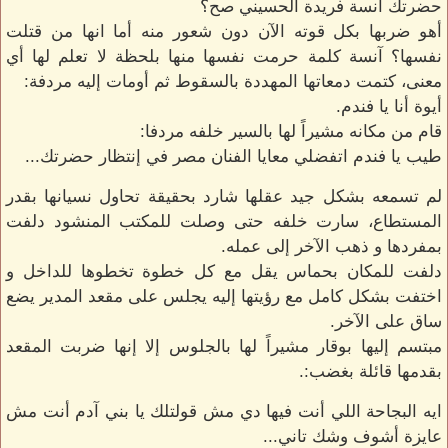
حضرتك آنسة فريدة الحسيني صح؟
أهو ضربها بكل قوته الآن دون شعور منه أما انها من قتلت
نفسها؟ آنسة كلمة حرمت نفسها منها بلحظة لا تعلم لها أي
معنى، كتمت دمعاتها المهددة بالسقوط ثم أومات إليه مردفة:
أيوة أنا يا فندم.
قام من مكانه مشيراً لها بالسير خلفه مردفا:
طيب يا فندم اتفضلي معايا الفنان مصر في إنتظار حضرتك...
لم تسمعه بشكل جيد عقلها شارد بحقيقة تحاول نسيانها بقدر
المستطاع، سارت خلفه حتى وصلت للمكتب المنشود دلفت
بمفردها و ذهب الآخر إلى عمله.
دلفت للمكان بحماس يقل مع كل خطوة تخطوها للداخل و
اختفت بشكل كامل مع رؤيتها إليه يجلس على مقعد المدير يضع
ساق على الآخر.
مبتسم إليها بوقار مشيراً لها بالجلوس إلا إنها ضربت المقعد
بقدمها قائلة بغضب:.
ايه البجاحة اللي أنت فيها دي مش قولتلك يا بني آدم أنت مش
عايزة أشوف وشك تاني...