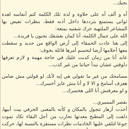
بحبك...
آه و ألف آه على حلاوة و لذة تلك الكلمة كتم أنفاسه لعدة
ثواني يستمتع بترددها داخل أذنه فقط، بنظرات تفيض بها
المشاعر الملتهبة حرك شفتيه بمتعة:
الله على جمال الكلمة، أنا كمان بعشقك بجنون يا فريدة...
إلى هنا عادت الحمقاء إلى أرض الواقع من جديد و سقطت
معها أحلامها أرضا لتحسم أمرها قائلة بخوف:
عابد أنا من زمان كدبت عليك في حاجة مهمة و لازم تعرفها
دلوقتي عشان نبدأ حياتنا من غير كذب...
مسامحك من غير ما تقولي هي إيه لأنك لو قولتي مش ضامن
هعرف أسامح و الا لا و أنا مش عايز أخسرك...
و لو معرفتش أنا اللي هخسرك...
بقصر المسيري...
أخذت أزهار تتجول بالمكان و كأنه بالمعنى الحرفي بيت أبيها،
دلفت إلى المطبخ معدتها تحارب من أجل البقاء تكاد تموت
جوعا لتلقي عليها الخادمات نظرات مستفزة بالنسبة لها، حركت