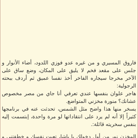
فاروق المسيري و من غيره عدو فوزي اللدود، أضاء الأنوار و
جلس على مقعد فخم لا يليق على المكان، وضع ساق على
الآخر مخرجا سيجاره الفاخر أخذ نفسا عميق ثم أردف ببحته
الرجولية:
هاجر علوان بنفسها عندي تعرفي أنا جاي من مصر مخصوص
عشانك؟ منورة مخزني المتواضع.
يسخر منها هذا واضح مثل الشمس، تحدثت عنه في برنامجها
كثيراً إلا أنه لم يرد على انتقاداتها لو مرة واحدة، إبتسمت إليه
بنفس سخريته قائلة:.
المخزن نور من أول دخولك يا باشا، تعبت نفسك و خطفتني و