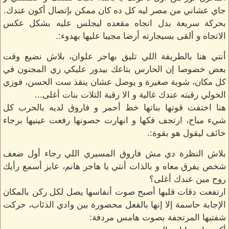
جاي عشاني من مصر ليه كل ده كان ممكن بإتصال أكون عندك.
بحركة سريعة بدل اتجاه مقعده ليجلس عليه بشكل عكس
الاتجاه و ألقى بسيجارته أرضا مجيبا عليها بهدوء:.
أنتي هنا بالطريقة اللي تليق بهاجر علوان، بلاش نضيع وقت
بعض خصوصا إن الحارس بتاعك بيدور عليكي زي المجنون في
كل مكان، شوية صغيرة و يوصل عشان ينقذ ست الحسن، فوزي
الخولي رقبته عندك غالية و الا رقبة التلات بنات أغلى...
هنا اختفت قوتها بناتها خط أحمر و فاروق لديه بالحرب كل
شيء مباح، ارتجف فكها و انهارت حصونها رفعت عينيها برجاء
خائف ليقول هو بقوة:.
بلاش النظرة دي مش فاروق المسيري اللي رجاء أول ضعف
شخص يفرق معاه و بالذات أنتي يا هاجر هانم، عايز أسمع رأيك
روح مين عندك أغلى؟
ارتفعت دقات قلبها أصبح صوت أنفاسها يصل لكل ركن بالمكان
الإجابة حاسمة إلا إنها بالفعل محصورة بين وادي الذئاب، حركت
شفتيها المرتجفة بصوت هامس مردفة: