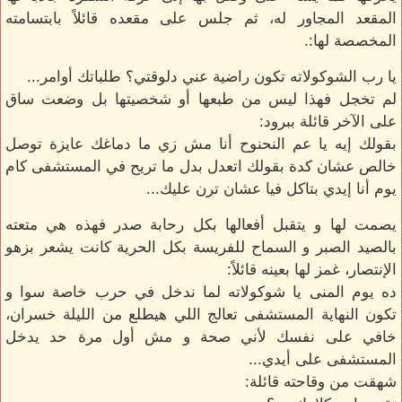
المقعد المجاور له، ثم جلس على مقعده قائلاً بابتسامته
المخصصة لها:.
يا رب الشوكولاته تكون راضية عني دلوقتي؟ طلباتك أوامر...
لم تخجل فهذا ليس من طبعها أو شخصيتها بل وضعت ساق
على الآخر قائلة ببرود:
بقولك إيه يا عم النحنوح أنا مش زي ما دماغك عايزة توصل
خالص عشان كدة بقولك اتعدل بدل ما تريح في المستشفى كام
يوم أنا إيدي بتاكل فيا عشان ترن عليك...
يصمت لها و يتقبل أفعالها بكل رحابة صدر فهذه هي متعته
بالصيد الصبر و السماح للفريسة بكل الحرية كانت يشعر بزهو
الإنتصار، غمز لها بعينه قائلاً:
ده يوم المنى يا شوكولاته لما ندخل في حرب خاصة سوا و
تكون النهاية المستشفى تعالج اللي هيطلع من الليلة خسران،
خافي على نفسك لأني صحة و مش أول مرة حد يدخل
المستشفى على أيدي...
شهقت من وقاحته قائلة: