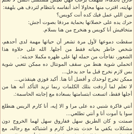
نهايته، اقترب منها محاولا أخذ أنفاسه بانتظام لتردف هي بلهفة:
مين اللي عمل فيك كده أنت كويس؟
حرك يده على خصلاتها بحماية مردفا بصوت أجش:
متخافيش أنا كويس و هنخرج من هنا بسلام.
سقطت دموعها لأول مرة تشعر أن حياتها مهمة لدى أحدهم،
شخص خاطر بحياته فقط من أجلها. الله على حلاوة هذا
الشعور، تفاجأت من حمله لها على ظهره مكملا حديثه: .
اتحملي شوية هنط من سقف المونتال ده ممكن تتعبي شوية
بس لازم نخرج قبل ما حد يدخل...
ممكن تخرج لوحدك و أفضل أنا هنا. أكيد فوزي هينقذني...
لا تعلم لما أردفت بتلك الكلمات ربما تريد التأكد أنه هنا من
أجلها فقط، اتسعت ابتسامتها بسعادة مع إجابته الحاسمة:.
أنتي فاكرة شنبي ده على مرا و الا إيه، أنا كارم الريس هنطلع
سوا يا أموت أنا و أنتي تطلعي...
صمتت و كان الطريق سهل ففاروق سهل لهما الخروج دون
مشكلات يكفي ما حدث بتدخل كارم و اشتباكه مع رجاله، مع