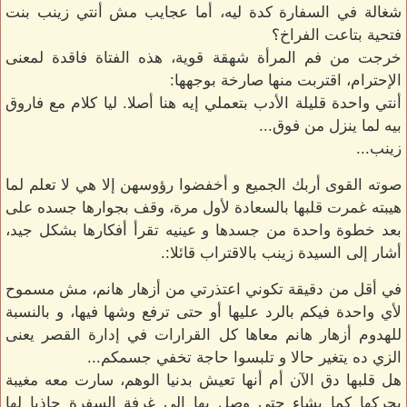
شغالة في السفارة كدة ليه، أما عجايب مش أنتي زينب بنت
فتحية بتاعت الفراخ؟
خرجت من فم المرأة شهقة قوية، هذه الفتاة فاقدة لمعنى
الإحترام، اقتربت منها صارخة بوجهها:
أنتي واحدة قليلة الأدب بتعملي إيه هنا أصلا. ليا كلام مع فاروق
بيه لما ينزل من فوق...
زينب...
صوته القوى أربك الجميع و أخفضوا رؤوسهن إلا هي لا تعلم لما
هيبته غمرت قلبها بالسعادة لأول مرة، وقف بجوارها جسده على
بعد خطوة واحدة من جسدها و عينيه تقرأ أفكارها بشكل جيد،
أشار إلى السيدة زينب بالاقتراب قائلا:.
في أقل من دقيقة تكوني اعتذرتي من أزهار هانم، مش مسموح
لأي واحدة فيكم بالرد عليها أو حتى ترفع وشها فيها، و بالنسبة
للهدوم أزهار هانم معاها كل القرارات في إدارة القصر يعنى
الزي ده يتغير حالا و تلبسوا حاجة تخفي جسمكم...
هل قلبها دق الآن أم أنها تعيش بدنيا الوهم، سارت معه مغيبة
يحركها كما يشاء حتى وصل بها إلى غرفة السفرة جاذبا لها