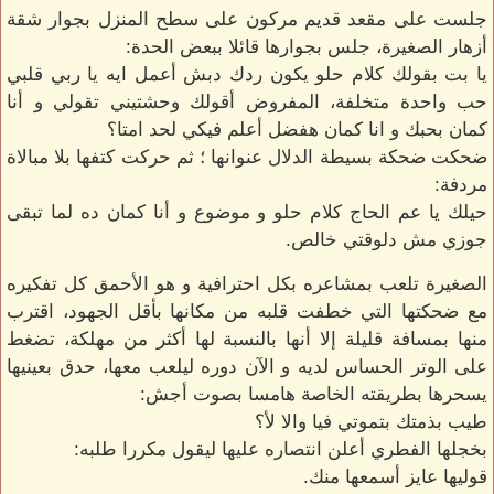
جلست على مقعد قديم مركون على سطح المنزل بجوار شقة
أزهار الصغيرة، جلس بجوارها قائلا ببعض الحدة:
يا بت بقولك كلام حلو يكون ردك دبش أعمل ايه يا ربي قلبي
حب واحدة متخلفة، المفروض أقولك وحشتيني تقولي و أنا
كمان بحبك و انا كمان هفضل أعلم فيكي لحد امتا؟
ضحكت ضحكة بسيطة الدلال عنوانها ؛ ثم حركت كتفها بلا مبالاة
مردفة:
حيلك يا عم الحاج كلام حلو و موضوع و أنا كمان ده لما تبقى
جوزي مش دلوقتي خالص.
الصغيرة تلعب بمشاعره بكل احترافية و هو الأحمق كل تفكيره
مع ضحكتها التي خطفت قلبه من مكانها بأقل الجهود، اقترب
منها بمسافة قليلة إلا أنها بالنسبة لها أكثر من مهلكة، تضغط
على الوتر الحساس لديه و الآن دوره ليلعب معها، حدق بعينيها
يسحرها بطريقته الخاصة هامسا بصوت أجش:
طيب بذمتك بتموتي فيا والا لأ؟
بخجلها الفطري أعلن انتصاره عليها ليقول مكررا طلبه:
قوليها عايز أسمعها منك.