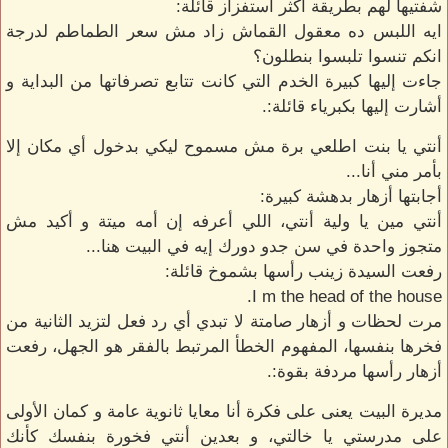
شفتيها لهم بطريقة أكثر استفزاز قائلة:
ايه اللبس ده معقول القماش زاد مش سعر الطماطم لدرجة
انكم تنسوا تلبسوا بنطلون؟
جاءت إليها كبيرة الخدم التي كانت تتابع تصرفاتها من البداية و
أشارت إليها بكبرياء قائلة:.
أنتي يا بنت اطلعي برة مش مسموح ليكي بدخول أي مكان إلا
بأمر مني أنا...
أجابتها أزهار بدهشة كبيرة:
أنتي مين يا ولية أنتي، اللي أعرفه إن أمه ميتة و أكيد مش
متجوز واحدة في سن جدو دورك إيه في البيت هنا...
رفعت السيدة زينب رأسها بشموخ قائلة:
I m the head of the house.
مرت لحظات و أزهار صامتة لا تبدي أي رد فعل لتزيد الثانية من
فخرها بنفسها، المفهوم الخطأ المرتبط بالفقر هو الجهل، رفعت
أزهار رأسها مردفة بقوة:.
مديرة البيت يعنى على فكرة أنا معايا ثانوية عامة و كمان الأولى
على مدرستي يا خالتي، و بعدين أنتي فخورة بنفسك كأنك