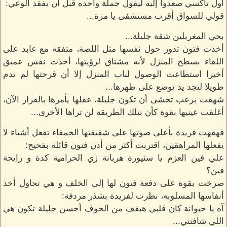
أول تاكسي صعدوا إليه ليقول جملة واحده قبل أن يفقد الوعي:
قولي للسواق أقرب مستشفى يا مزة...
بحي المغربلين شقة جليلة...
أخذت فتون تدور حول نفسها مثل اللصة، متفقة مع عابد على
اللقاء بسطح المنزل لأنه مشتاق لرؤيتها، أخذت نفس عميق
أخيرا استطاعت الوصول لباب المنزل إلا أن فرحتها لم تدم
طويلا لتجد يد توضع على ظهرها...
شهقت برعب تخشى أن تكون جليلة، عقلها يأمرها بالفرار الآن،
أغلقت عينيها بقوة كأن بتلك الطريقة لن تراها الأخرى...
قهقهت فريدة بأعلى صوتها على شقيقتها الحمقاء تفعل أشياء لا
يفعلها المراهقين، اقتربت أكثر من أذن فتون قائلة بفحيح:
علي فين العزم يا سنيورة هربانة زي الحرامية كدة و رايحة
فين؟
صرخت بقوة على دفعة فتون لها إلى الخلف و هي تحاول أخذ
أنفاسها المسلوبة، نظرت لفريدة بشذر مردفة:
آه يا حيوانة كان قلبي هيقف من الخوف أحسن جليلة تكون هي
اللي شافتني...