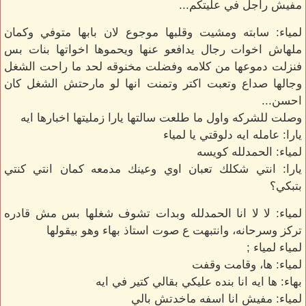
مفيش راجل في عليتكم...
لمياء: سابته ومشيت وقلبها موجوع لان بابها متوفي وكمان
ملهاش اخوات رجال يدافعو عنها ويحموها اخواتها بنات بس
فنزلت دموعها من كلامه وفضلت مخنوقه لحد ما راحت الشغل
وجالها صداع وتعبت اكتر وتمنت انها لو مارحتش الشغل كان
احسن...
وصلت للشركه واول ما طلعت سالتها يارا زمليتها اخبارها ايه
يارا: عامله ايه دلوقتي يا لمياء
لمياء: الحمدلله كويسه
يارا: انتي شكلك تعبان اوي وعينك مدمعه كمان انتي كنتي
بتبكي؟
لمياء: لا لا انا الحمدلله وبدات تشوف شغلها بس مش قادره
تركز وسرحانه، وانتبهت ع صوت استاذ بهاء وهو بيقولها
لمياء لمياء ;
لمياء: ها، وقامت وقفت
بهاء: ها ايه انا بنده عليكي بقالي كتير في ايه
لمياء: مفيش انا اسفه ماخدتش بالي