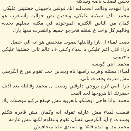
بحنين فضلت باصه وساكته
يارا تنهدت وقالت الحمدلله انك فوقتي ياحبيبتي خضتيني عليكي
محمد: الف سلامه عليكي، وبعدين بص حواليه واستغرب هو
كمان من الناس الكتيره الموجوده في مكتبه بصلهم بجديه
وقالهم كل واحد ع شغله فخرجو جميعا وانتظرت معها يارا.
بصت لمياء ل يارا وقالتلها بصوت منخفض هو ايه الي حصل
يارا: انتي اغم عليكي يا لمياء وكنتي ف عالم تاني خضتينا عليكي
ياحبيبتي
محمد: انتي كويسه
لمياء: بصتله وهزت راسها باه وبعدين جت تقوم من ع الكرسي
مش قدرت وقعدت تاني..
يارا: انتي لازم تروحي دلوقتي وبصت ل محمد وقالتله بعد اذنك
حضرتك انا هروحها لحد البيت
محمد: وانا هاجي اوصلكو بالعربيه مش هينفع تركبو موصلات يلا.
فبصت لمياء مش عارفه تقوله ايه وكمان مش قادره تتكلم
وسندت ع ايد الكرسي عشان تقوم وبتقاوم لكنها مش عارفه
محمد مد لها ايده قائلا لها اسندي عليا متخافيش.