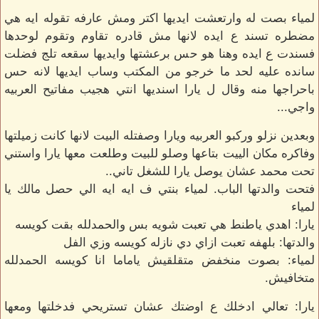
لمياء بصت له وارتعشت ايديها اكتر ومش عارفه تقوله ايه هي
مضطره تسند ع ايده لانها مش قادره تقاوم وتقوم لوحدها
فسندت ع ايده وهنا هو حس برعشتها وايديها سقعه تلج فضلت
سانده عليه لحد ما خرجو من المكتب وساب ايديها لانه حس
باحراجها منه وقال ل يارا اسنديها انتي هجيب مفاتيح العربيه
واجي...
وبعدين نزلو وركبو العربيه ويارا وصفتله البيت لانها كانت زميلتها
وفاكره مكان الييت بتاعها وصلو للبيت وطلعت معها يارا واستني
تحت محمد عشان يوصل يارا للشغل تاني..
فتحت والدتها الباب. لمياء بنتي ف ايه ايه الي حصل مالك يا
لمياء
يارا: اهدي ياطنط هي تعبت شويه بس والحمدلله بقت كويسه
والدتها: بلهفه تعبت ازاي دي نازله كويسه وزي الفل
لمياء: بصوت منخفض متقلقيش ياماما انا كويسه الحمدلله
متخافيش.
يارا: تعالي ادخلك ع اوضتك عشان تستريحي فدخلتها ومعها