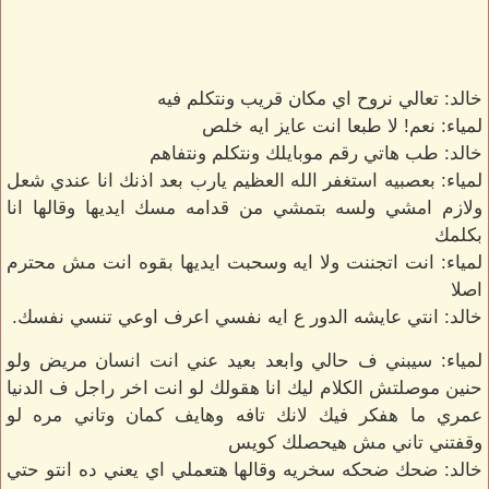
خالد: تعالي نروح اي مكان قريب ونتكلم فيه
لمياء: نعم! لا طبعا انت عايز ايه خلص
خالد: طب هاتي رقم موبايلك ونتكلم ونتفاهم
لمياء: بعصبيه استغفر الله العظيم يارب بعد اذنك انا عندي شعل
ولازم امشي ولسه بتمشي من قدامه مسك ايديها وقالها انا
بكلمك
لمياء: انت اتجننت ولا ايه وسحبت ايديها بقوه انت مش محترم
اصلا
خالد: انتي عايشه الدور ع ايه نفسي اعرف اوعي تنسي نفسك.
لمياء: سيبني ف حالي وابعد بعيد عني انت انسان مريض ولو
حنين موصلتش الكلام ليك انا هقولك لو انت اخر راجل ف الدنيا
عمري ما هفكر فيك لانك تافه وهايف كمان وتاني مره لو
وقفتني تاني مش هيحصلك كويس
خالد: ضحك ضحكه سخريه وقالها هتعملي اي يعني ده انتو حتي