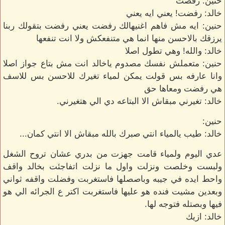
حنين: رفضت
خالد: رفضت! يعني ايه يعني
حنين: ايه مش فاهم اغنيهالك رفضت يعني رفضت بتقولك ربنا
يرزقك بالاحسن منها انما هي متنفعكش ولا انت تنفعها
خالد: والله! وهي تطول اصلا
حنين: متعملش نفسك مصدوم ياخالد انت مش بتاع جواز اصلا
وانا عارفه بس قولت يمكن لمياء تغيرك للاحسن بس للاسف
هي رفضت ومعاها حق
خالد: تغيرني مبقاش الا البتاعه دي الي هتغيرني.
حنين:
خالد: طيب يالمياء انتي صبرك بالله مبقاش الا انتي كمان...
عدي اليوم ولمياء قامت جهزت من بدري عشان تروح الشغل
ولبست وخلصت ونزلت واول ما نزلت اتفاجئت بخالد واقف
واحط ايده في جيبه وباصصلها فاستغربت وفضلت واقفه ثواني
وبعدين مشيت فنده هو عليها فاستغربت اكتر ع الجرائه الي هو
فيها وبصتله فتوجه لها.
خالد: ازيك