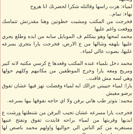
لمياء: هزت راسها وقالتله شكرا لحضرتك انا هروح
بهاء: تمام..
فخرجت من المكتب ومشيت خطوتين وهنا مقدرتش تتماسك
ووقعت واغم عليها
محمد لمحها وهو بيتكلم ف الموبايل سابه من ايده وطلع يجري
عليها بلهفه وشالها من ع الارض، فخرجت يارا بتجري بسرعه
عليها، بصوت عالي لمياء..
محمد دخل بلمياء عنده المكتب وقعدها ع كرسي مكتبه لانه كبير
ومريح ومعه يارا وخرج الموظفين من مكاتبهم وكلهم حولها
وهي لسه مش فاقت..
يارا: لمياء حبيبتي جرالك ايه لمياء وفضلت تهز فيها عشان تفوق
برضو مفيش
محمد: بتوتر طب هاتي برفن ولا اي حاجه نفوقها بيها بسرعه.
فخرجت يارا مسرعه عشان تجيب البرفن من شنطتها ورشت ع
ايديها وقربتها من لمياء براحه فابتدت تفوق وتفتح عنيها
مستغربه من كم الناس الي حواليها واولهم محمد باصص لها