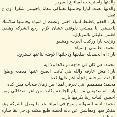
والدتها واستريحت لمياء ع السرير
والدتها بصت ليارا وقالتلها تعبناكي معانا ياحبيبتي شكرا اوي ع
تعبك
يارا: العفو ياطنط لمياء اختي وبصت ل لمياء وقالتلها سلامتك
ياحبيبتي انا همشي دلوقتي عشان لازم ارجع الشركه وهبقي
اطمن عليكي بالموبايل..
ونزلت يارا وركبت العربيه ومشيو
محمد: اطمنتي ع لمياء
يارا: اه الحمدلله طلعتها ودخلتها الاوضه بتاعتها تستريح.
محمد: هي كان في حاجه مزعلاها ولا ايه
يارا: مش عارفه والله هي كانت الصبح عنيها مدمعه وطول
الوقت سرحانه وفجأه اغم عليها كده
محمد: مممممم انتي تعرفي لمياء من زمان صحاب مش كده
يارا: اه صديقتي من ايام الجامعة وكانت من اعز اصدقائي ومن
احسن البنات ربنا يكرمها يارب
محمد: انتبه للسوائه وسرح في لمياء لحد ما وصل للشركه وهو
بيفكر فيها ومغابتش عن باله لحظه طلع مكتبه ودخل لقا ساره
منتظراه..