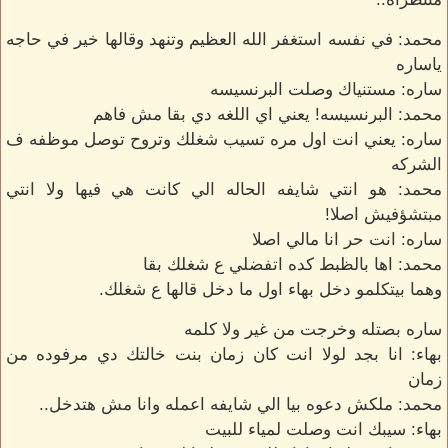
محمد: في نفسه استغفر الله العظيم وتنهد وقالها خير في حاجه
ياساره
ساره: مستنياك وصلت البرنسيسه
محمد: البرنسيسه! يعني اي اللغه دي بقا مش فاهم
ساره: يعني انت اول مره تسيب شغلك وتروح توصل موظفه ف
الشركه
محمد: هو انتي شايفه الحاله الي كانت هي فيها ولا انتي
مبتشؤفيش اصلا!
ساره: انت حر انا مالي اصلا
محمد: اها بالظبط كده اتفضلي ع شغلك بقا
وهما بيتكلمو دخل بهاء اول ما دخل قالها ع شغلك.
ساره بصتله وخرجت من غير ولا كلمه
بهاء: انا بجد لولا انت كان زمان بنت خالتك دي مرفوده من
زمان
محمد: ملكش دعوه بيا الي شايفه اعمله وانا مش هتدخل..
بهاء: سيبك انت وصلت لمياء للبيت