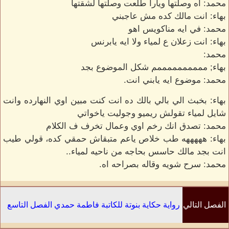
محمد: اه وصلتها ويارا طلعت وصلتها لشقتها
بهاء: انت مالك كده مش عاجبني
محمد: في ايه مناكويس اهو
بهاء: انت زعلان ع لمياء ولا ايه يابرنس
محمد:
بهاء; ممممممممممم شكل الموضوع بجد
محمد: موضوع ايه يابني انت.
بهاء: بخبث الي بالي بالك ده انت كنت مبين اوي النهارده وانت
شايل لمياء تقولش ريميو وجوليت ياخواتي
محمد: تصدق انك رخم اوي وعمال تخرف ف الكلام
بهاء: هههههه طب خلاص ياعم متبقاش حمقي كده، قولي طيب
انت بجد مالك حاسس بحاجه من ناحيه لمياء..
محمد: سرح شويه وقاله بصراحه اه.
الفصل التالي
رواية حكاية بنوتة للكاتبة فاطمة حمدي الفصل التاسع