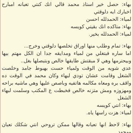
بهاء: حصل خير استاذ محمد قالي انك كنتي تعبانه امبارح
اخبارك ايه دلوقتي
لمياء: الحمدلله احسن
بهاء: متاكده انك بقيتي كويسه
لمياء: الحمدلله بخير.
بهاء: تمام وطلب منها اوراق تخلصها دلوقتي وخرج...
اما ساره فبتغلي من لمياء ومدايقه جدا ان الكل مهتم بيها
وبيحترمها وهي لا مبقتش طايقها خالص وبتبصلها بغل..
عدي شويه من الوقت ولمياء حست بهبوط جامد وخلصت
الشغل وقامت عشان تودي لبهاء وكان محمد في الوقت ده
واقف بره ومعاه مكالمه هاتفيه وباصص عليها وهي ماشيه براحه
ومهزوزه ومش متزنه خالص فخبطت ع المكتب وسلمت لبهاء
الشغل
بهاء: انتي كويسه
لمياء: هزت راسها باه.
بهاء: لاحظ انها تعبانه وقالها ممكن تروحي انتي شكلك تعبان
ومجهد