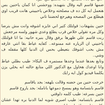
ضمها قاسم اليه وقال بتنهيده: ووحشني انا كمان ياحنين بس
هنعمل ايه كل ده ف مصلحته وخلاص ياحبيبتي هانت قريب اوي
هيطلع من المصحه وهيرجع لحضننا تاني
حنين بشهقات: قولتلك كتير اني عايزه اشوفه وانت مش بترضا
وكل مره تقولي خلاص قرب يطلع وعدي شهور ولسه مرجعش
ربت قاسم علي ظهرها برفق وقال بنبره حانيه: ما انا قولتلك
ياحنيني ان الزياره عنه ممنوعه.. كفايه عياط بقا انتي عارفه
مش بحب اشوفك بتعيطي بحس ان الدنيا كلها مقفله ف
وشي..
وتابع بعدها عندما وجدها مستمره ف البكاء: طيب بطلي عياط
وانا اوعدك هحاول مع الدكتور اللي متابع حالته انه يخلي يزن
يكلمنا فيديو كول ايه رايك
خرجت حنين من حضنه وقالت بلهفه: بجد ياقاسم
قاسم بابتسامة وهو يمسح دموعها بانامله: بجد ياروح قاسم
حنين بسرعه: طيب كلمه دلوقتي
قاسم بابتسامه: طيب اصبري شويه لما الدنيا بره تهدا عشان