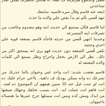
تساعدني
ابتعد عنه قاسم وقال بنبره قاسيه: سامعك
تنهد قُصي بألم ثم بدأ يقص علي والده ما حدث
اما قاسم فكان يستمع الي حديث ابنه وهو مصدوم وغاضب من
تصرفات ابنه المتسرعه
وعندما انتهي قُصي من حديثه فاجأه قاسم بصفعه قويه علي
احدي وجنتيه
تلقي قُصي الصفعه دون حديث فهو يري انه يستحق اكثر من
ذلك.. نظر الي الارض بخجل واحراج وظل يسمع الي كلمات
والده المعنفه له
قاسم بغضب شديد: انت واحد غبي وحيوان يااما حذرتك من
تسرعك ده وانه ممكن يوديك ف داهيه.. يااخي حرام عليك ده
انت لو جبت عيل عند 10 سنين هيفهم ان الموضوع ده لعبه..
انت فاهم انت عملت ايه.. انت بسبب تخلفك وجهلك ضيعتها
من ايدك ومش كده وبس انت سببتلها جرح عمرها ما هتنسااه
ياحيووان..