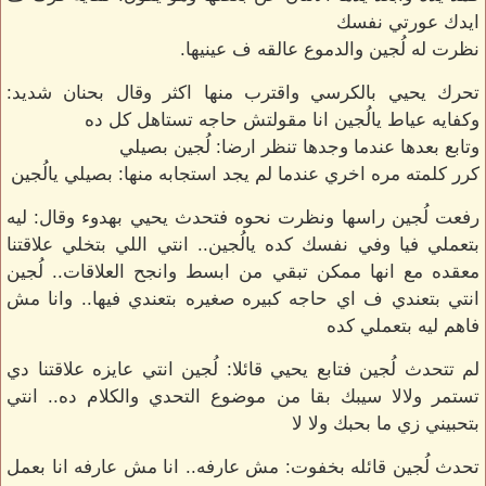
ايدك عورتي نفسك
نظرت له لُجين والدموع عالقه ف عينيها.
تحرك يحيي بالكرسي واقترب منها اكثر وقال بحنان شديد:
وكفايه عياط يالُجين انا مقولتش حاجه تستاهل كل ده
وتابع بعدها عندما وجدها تنظر ارضا: لُجين بصيلي
كرر كلمته مره اخري عندما لم يجد استجابه منها: بصيلي يالُجين
رفعت لُجين راسها ونظرت نحوه فتحدث يحيي بهدوء وقال: ليه
بتعملي فيا وفي نفسك كده يالُجين.. انتي اللي بتخلي علاقتنا
معقده مع انها ممكن تبقي من ابسط وانجح العلاقات.. لُجين
انتي بتعندي ف اي حاجه كبيره صغيره بتعندي فيها.. وانا مش
فاهم ليه بتعملي كده
لم تتحدث لُجين فتابع يحيي قائلا: لُجين انتي عايزه علاقتنا دي
تستمر ولالا سيبك بقا من موضوع التحدي والكلام ده.. انتي
بتحبيني زي ما بحبك ولا لا
تحدث لُجين قائله بخفوت: مش عارفه.. انا مش عارفه انا بعمل