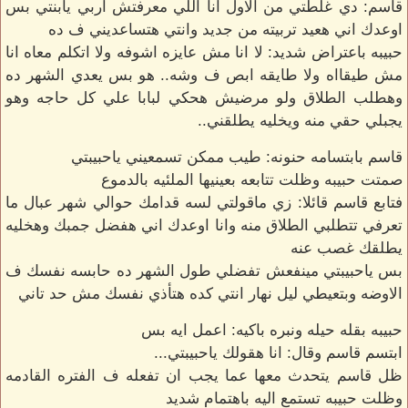
قاسم: دي غلطتي من الاول انا اللي معرفتش اربي يابنتي بس
اوعدك اني هعيد تربيته من جديد وانتي هتساعديني ف ده
حبيبه باعتراض شديد: لا انا مش عايزه اشوفه ولا اتكلم معاه انا
مش طيقااه ولا طايقه ابص ف وشه.. هو بس يعدي الشهر ده
وهطلب الطلاق ولو مرضيش هحكي لبابا علي كل حاجه وهو
يجبلي حقي منه ويخليه يطلقني..
قاسم بابتسامه حنونه: طيب ممكن تسمعيني ياحبيبتي
صمتت حبيبه وظلت تتابعه بعينيها الملئيه بالدموع
فتابع قاسم قائلا: زي ماقولتي لسه قدامك حوالي شهر عبال ما
تعرفي تتطلبي الطلاق منه وانا اوعدك اني هفضل جمبك وهخليه
يطلقك غصب عنه
بس ياحبيبتي مينفعش تفضلي طول الشهر ده حابسه نفسك ف
الاوضه وبتعيطي ليل نهار انتي كده هتأذي نفسك مش حد تاني
حبيبه بقله حيله ونبره باكيه: اعمل ايه بس
ابتسم قاسم وقال: انا هقولك ياحبيبتي...
ظل قاسم يتحدث معها عما يجب ان تفعله ف الفتره القادمه
وظلت حبيبه تستمع اليه باهتمام شديد