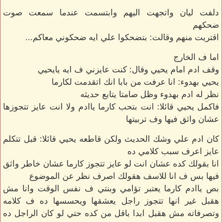
دلفت ليان واتجهت اليهم وابتسمت عندما سمعت صوت
ضحكهم
اقتريت منهم وقالت: بتضحكوا علي ايه ضحكوني معاكم...
اما ف الخارج
وقف ادم امام يحيي وقال: كنت عايزني ف ايه يايحيي
يحيي بهدوء: انا عرفت من بابا انك اتقدمت لكارما
نظر له ادم بهدوء وظل صامتا يتابع حديثه
فاكمل يحيي قائلا: انت بتحب كارما ياادم ولا انت عايز تتجوزها
عشان واثق فيها وف تربيتها
كان ادم علي وشك الحديث ولكن قاطعه يحيي قائلا: قبل تتكلم
عايز اعرف سبب كلامي ده
انا بقولك كده عشان انت لو عايز تتجوز كارما عشان خاطر واثق
فيها بس ف انا للاسف هقولك اصرف نظر عن الموضوع
بص ياادم كارما يعتبر تؤامي وبنتي ف نفس الوقت وانا مش
هقبل غير انها تتجوز راجل يعشقها ويحسسها ده ف كلامه
وتصرفاته مش هقبل ابدا باقل من كده حتي لو كان الراجل ده