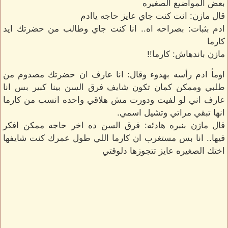
بعض المواضيع الصغيره
قال مازن: انت كنت جاي عايز حاجه ياادم
ادم بثبات: بصراحه اه.. انا كنت جاي وطالب من حضرتك ايد
كارما
مازن باندهاش: كارما!!
اومأ ادم رأسه بهدوء وقال: انا عارف ان حضرتك مصدوم من
طلبي وممكن كمان تكون شايف فرق السن بينا كبير بس انا
عارف اني لو لفيت ودورت مش هلاقي واحده انسب من كارما
انها تبقي مراتي وتشيل اسمي.
قال مازن بنبره هادئه: فرق السن ده اخر حاجه ممكن افكر
فيها.. انا بس مستغرب ان كارما اللي طول عمرك كنت شايفها
اختك الصغيره عايز تتجوزها دلوقتي