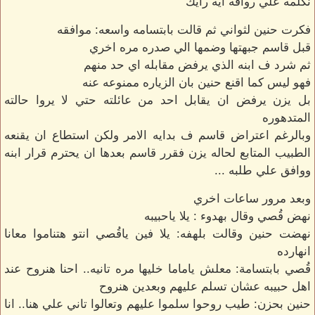
نكلمه علي رواقه ايه رايك
فكرت حنين لثواني ثم قالت بابتسامه واسعه: موافقه
قبل قاسم جبهتها وضمها الي صدره مره اخري
ثم شرد ف ابنه الذي يرفض مقابله اي حد منهم
فهو ليس كما اقنع حنين بان الزياره ممنوعه عنه
بل يزن يرفض ان يقابل احد من عائلته حتي لا يروا حالته
المتدهوره
وبالرغم اعتراض قاسم ف بدايه الامر ولكن استطاع ان يقنعه
الطبيب المتابع لحاله يزن فقرر قاسم بعدها ان يحترم قرار ابنه
ووافق علي طلبه ...
وبعد مرور ساعات اخري
نهض قُصي وقال بهدوء : يلا ياحبيبه
نهضت حنين وقالت بلهفه: يلا فين ياقُصي انتو هتناموا معانا
انهارده
قُصي بابتسامة: معلش ياماما خليها مره تانيه.. احنا هنروح عند
اهل حبيبه عشان تسلم عليهم وبعدين هنروح
حنين بحزن: طيب روحوا سلموا عليهم وتعالوا تاني علي هنا.. انا