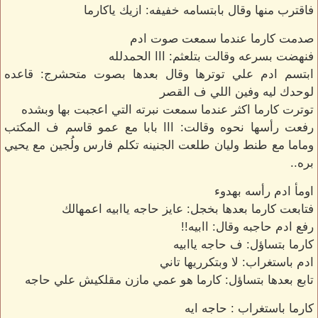
فاقترب منها وقال بابتسامه خفيفه: ازيك ياكارما
صدمت كارما عندما سمعت صوت ادم
فنهضت بسرعه وقالت بتلعثم: ااا الحمدلله
ابتسم ادم علي توترها وقال بعدها بصوت متحشرج: قاعده
لوحدك ليه وفين اللي ف القصر
توترت كارما اكثر عندما سمعت نبرته التي اعجبت بها وبشده
رفعت رأسها نحوه وقالت: ااا بابا مع عمو قاسم ف المكتب
وماما مع طنط وليان طلعت الجنينه تكلم فارس ولُجين مع يحيي
بره..
اومأ ادم رأسه بهدوء
فتابعت كارما بعدها بخجل: عايز حاجه ياابيه اعمهالك
رفع ادم حاجبه وقال: اابيه!!
كارما بتساؤل: ف حاجه ياابيه
ادم باستغراب: لا وبتكرريها تاني
تابع بعدها بتساؤل: كارما هو عمي مازن مقلكيش علي حاجه
كارما باستغراب : حاجه ايه