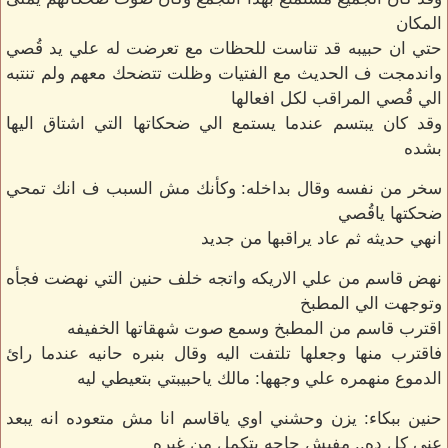
المكان
حتي ان حبيبه قد تناست للحظات مع تعرضت له علي يد قُصي
واندمجت ف الحديث مع الفتيات وظلت تتضحك معهم ولم تنتبه
الي قُصي المراقب لكل افعالها
وقد كان يبتسم عندما يستمع الي ضحكاتها التي اشتاق اليها
بشده
سخر من نفسه وقال بداخله: وكأنك مش السبب ف انك تمحي
ضحكتها ياقُصي
انهي حديثه ثم عاد يراقبها من جديد
نهض قاسم من علي الاريكه واتجه خلف حنين التي نهضت فجأه
وتوجهت الي المطبخ
اقترب قاسم من المطبخ وسمع صوت شهقاتها الخفيفه
فاقترب منها وجعلها تلتفت اليه وقال بنبره حانيه عندما رائ
الدموع منهمره علي وجهها: مالك ياحبيبتي بتعيطي ليه
حنين ببكاء: يزن وحشني اوي ياقاسم انا مش متعوده انه يبعد
عني كل ده.. مفيش حاجه بتكمل من غيره