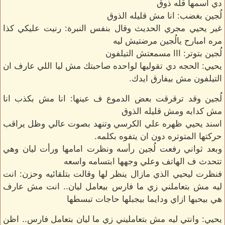
دي اسمها قله ذوق
لُجين بغضب: انا مش قليله الذوق
غير يحيي مجري الحديث وقال بنفس النبرة: رنيت عليكي كذا
مره امبارح يالُجين مرضتيش ليه
لُجين بتوتر: ااا مسمعتش التيلفون
يحيي: الحجه دي تقوليها لواحده صاحبتك مش ليا اللي عارف ان
التيلفون مش بيفارق ايدك.
لُجين وقد ترقرقت بعض الدموع ف عينها: انا مش بكذب انا
مش كدابه ومش قليله الذوق
اسند يحيي ظهره علي الكرسي وتنهد بصوت عالي وظل يراقب
حركتها المتوتره دون ان يتفوه بكلمه.
وبعد ثواني رفعت لُجين رأسه ونظرت امامها ورأت ليان وهي
تتحدث ف الهاتف وعلي وجهها ابتسامه واسعه
فنظرت ليحيي الذي مازال ينظر لها وقالت بتلقائيه وحزن: انت
ليه مش بتعاملني زي ما فارس بيعامل ليان.. انت مش عارف
هي بيحبها ازاي ودايما بيجبلها حاجات تبسطها
يحيي: وانتي ليه مش بتعامليني زي ما ليان بتعامل فارس.. اظن