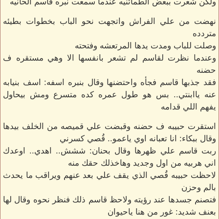
ولكن شعرت ببعض الطمائنيه عندما سمعت نبره قاسم الحانيه
نهضت من علي الفراش واتجهت نحو الباب بخطوات بطيئه
متردده
وصلت للباب ومدت يدها المرتعشه وفتحته
وعندما نظرت لقاسم لم تشعر بانفسها الا وهي مستقره ف
حضنه
فقد جذبها قاسم فجأه واحتضنها وقال بنبره اسفه: اسف بنيابه
عنه ياابنتي.. بس هو طول عمره كده متسرع ومش بيحاول
يفهم اللي قدامه
استقرت حبيبه ف حضنه وقبضت علي قميصه من الخلف بيدها
وقال ببكاء: انا تعبانه اوي ياعمو.. قُصي كسرني
ربت قاسم علي ظهرها وقال بحنان: ششش.. اهدي.. اوعدك
اني هربيه من اول وجديد وهاخذلك حقك منه
لاحظت حبيبه قُصي الذي يقف علي بعد عنهم ويراقب ما يحدث
بالم وحزن
فتصنم جسدها عند رؤيته ولاحظ قاسم ذلك فنظر نحوه وقال لها
بعنف شديد: غور من هنا ياحيوان