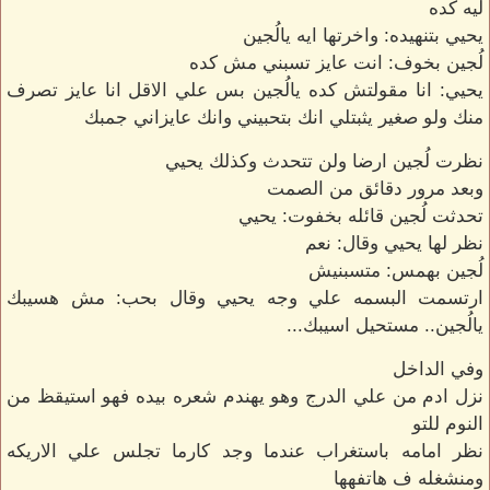
ليه كده
يحيي بتنهيده: واخرتها ايه يالُجين
لُجين بخوف: انت عايز تسبني مش كده
يحيي: انا مقولتش كده يالُجين بس علي الاقل انا عايز تصرف
منك ولو صغير يثبتلي انك بتحبيني وانك عايزاني جمبك
نظرت لُجين ارضا ولن تتحدث وكذلك يحيي
وبعد مرور دقائق من الصمت
تحدثت لُجين قائله بخفوت: يحيي
نظر لها يحيي وقال: نعم
لُجين بهمس: متسبنيش
ارتسمت البسمه علي وجه يحيي وقال بحب: مش هسيبك
يالُجين.. مستحيل اسيبك...
وفي الداخل
نزل ادم من علي الدرج وهو يهندم شعره بيده فهو استيقظ من
النوم للتو
نظر امامه باستغراب عندما وجد كارما تجلس علي الاريكه
ومنشغله ف هاتفهها