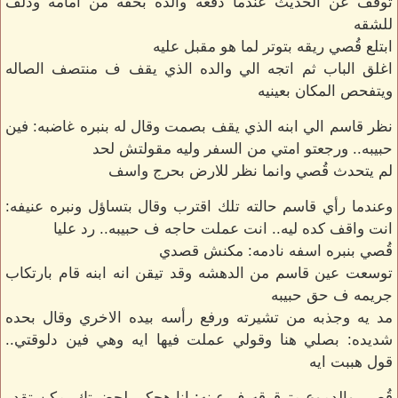
توقف عن الحديث عندما دفعه والده بخفه من امامه ودلف
للشقه
ابتلع قُصي ريقه بتوتر لما هو مقبل عليه
اغلق الباب ثم اتجه الي والده الذي يقف ف منتصف الصاله
ويتفحص المكان بعينيه
نظر قاسم الي ابنه الذي يقف بصمت وقال له بنبره غاضبه: فين
حبيبه.. ورجعتو امتي من السفر وليه مقولتش لحد
لم يتحدث قُصي وانما نظر للارض بحرج واسف
وعندما رأي قاسم حالته تلك اقترب وقال بتساؤل ونبره عنيفه:
انت واقف كده ليه.. انت عملت حاجه ف حبيبه.. رد عليا
قُصي بنبره اسفه نادمه: مكنش قصدي
توسعت عين قاسم من الدهشه وقد تيقن انه ابنه قام بارتكاب
جريمه ف حق حبيبه
مد يه وجذبه من تشيرته ورفع رأسه بيده الاخري وقال بحده
شديده: بصلي هنا وقولي عملت فيها ايه وهي فين دلوقتي..
قول هببت ايه
قُصي والدموع مترقرقه ف عينه: انا هحكي لحضرتك يمكن تقدر