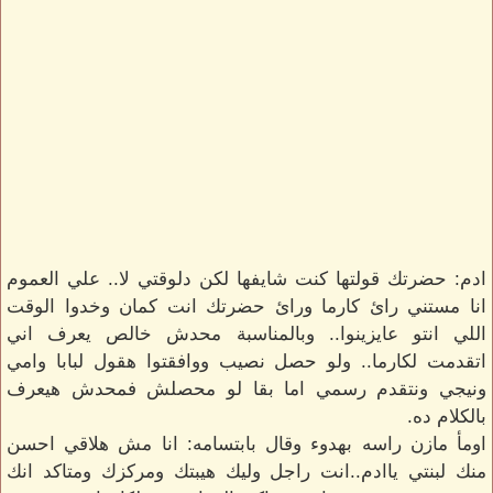
ادم: حضرتك قولتها كنت شايفها لكن دلوقتي لا.. علي العموم
انا مستني رائ كارما ورائ حضرتك انت كمان وخدوا الوقت
اللي انتو عايزينوا.. وبالمناسبة محدش خالص يعرف اني
اتقدمت لكارما.. ولو حصل نصيب ووافقتوا هقول لبابا وامي
ونيجي ونتقدم رسمي اما بقا لو محصلش فمحدش هيعرف
بالكلام ده.
اومأ مازن راسه بهدوء وقال بابتسامه: انا مش هلاقي احسن
منك لبنتي ياادم..انت راجل وليك هيبتك ومركزك ومتاكد انك