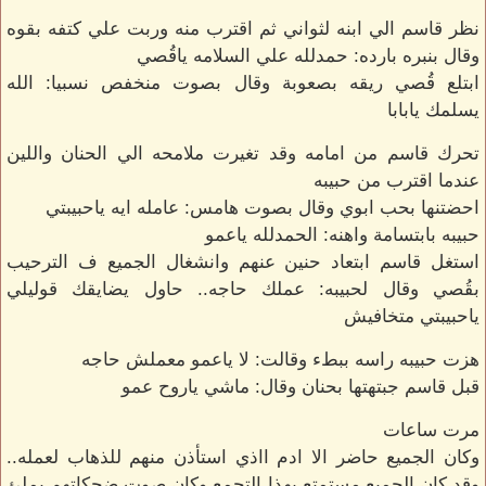
نظر قاسم الي ابنه لثواني ثم اقترب منه وربت علي كتفه بقوه
وقال بنبره بارده: حمدلله علي السلامه ياقُصي
ابتلع قُصي ريقه بصعوبة وقال بصوت منخفص نسبيا: الله
يسلمك يابابا
تحرك قاسم من امامه وقد تغيرت ملامحه الي الحنان واللين
عندما اقترب من حبيبه
احضتنها بحب ابوي وقال بصوت هامس: عامله ايه ياحبيبتي
حبيبه بابتسامة واهنه: الحمدلله ياعمو
استغل قاسم ابتعاد حنين عنهم وانشغال الجميع ف الترحيب
بقُصي وقال لحبيبه: عملك حاجه.. حاول يضايقك قوليلي
ياحبيبتي متخافيش
هزت حبيبه راسه ببطء وقالت: لا ياعمو معملش حاجه
قبل قاسم جبتهتها بحنان وقال: ماشي ياروح عمو
مرت ساعات
وكان الجميع حاضر الا ادم ااذي استأذن منهم للذهاب لعمله..
وقد كان الجميع مستمتع بهذا التجمع وكان صوت ضحكاتهم يملئ