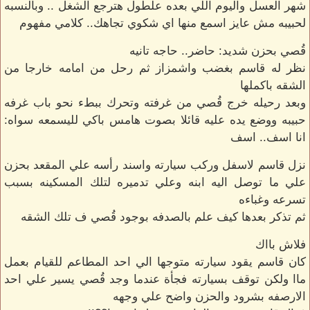
شهر العسل واليوم اللي بعده علطول هترجع الشغل .. وبالنسبه
لحبيبه مش عايز اسمع منها اي شكوي تجاهك.. كلامي مفهوم
قُصي بحزن شديد: حاضر.. حاجه تانيه
نظر له قاسم بغضب واشمزاز ثم رحل من امامه خارجا من
الشقه باكملها
وبعد رحيله خرج قُصي من غرفته وتحرك ببطء نحو باب غرفه
حبيبه ووضع يده عليه قائلا بصوت هامس باكي لليسمعه سواه:
انا اسف.. اسف
نزل قاسم لاسفل وركب سيارته واسند رأسه علي المقعد بحزن
علي ما توصل اليه ابنه وعلي تدميره لتلك المسكينه بسبب
تسرعه وغباءه
ثم تذكر بعدها كيف علم بالصدفه بوجود قُصي ف تلك الشقه
فلاش بااك
كان قاسم يقود سيارته متوجها الي احد المطاعم للقيام بعمل
ماا ولكن توقف بسيارته فجأة عندما وجد قُصي يسير علي احد
الارصفه بشرود والحزن واضح علي وجهه