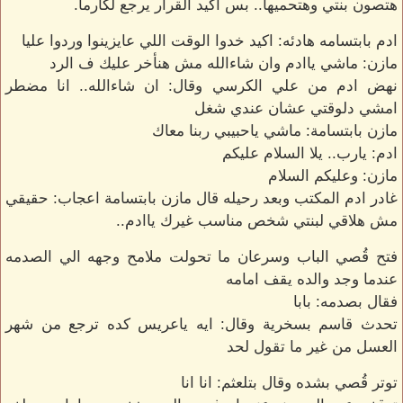
هتصون بنتي وهتحميها.. بس اكيد القرار يرجع لكارما.
ادم بابتسامه هادئه: اكيد خدوا الوقت اللي عايزينوا وردوا عليا
مازن: ماشي ياادم وان شاءالله مش هنأخر عليك ف الرد
نهض ادم من علي الكرسي وقال: ان شاءالله.. انا مضطر
امشي دلوقتي عشان عندي شغل
مازن بابتسامة: ماشي ياحبيبي ربنا معاك
ادم: يارب.. يلا السلام عليكم
مازن: وعليكم السلام
غادر ادم المكتب وبعد رحيله قال مازن بابتسامة اعجاب: حقيقي
مش هلاقي لبنتي شخص مناسب غيرك ياادم..
فتح قُصي الباب وسرعان ما تحولت ملامح وجهه الي الصدمه
عندما وجد والده يقف امامه
فقال بصدمه: بابا
تحدث قاسم بسخرية وقال: ايه ياعريس كده ترجع من شهر
العسل من غير ما تقول لحد
توتر قُصي بشده وقال بتلعثم: انا انا