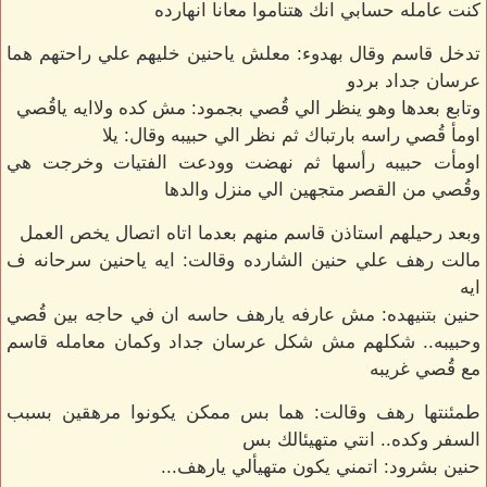
كنت عامله حسابي انك هتناموا معانا انهارده
تدخل قاسم وقال بهدوء: معلش ياحنين خليهم علي راحتهم هما
عرسان جداد بردو
وتابع بعدها وهو ينظر الي قُصي بجمود: مش كده ولاايه ياقُصي
اومأ قُصي راسه بارتباك ثم نظر الي حبيبه وقال: يلا
اومأت حبيبه رأسها ثم نهضت وودعت الفتيات وخرجت هي
وقُصي من القصر متجهين الي منزل والدها
وبعد رحيلهم استاذن قاسم منهم بعدما اتاه اتصال يخص العمل
مالت رهف علي حنين الشارده وقالت: ايه ياحنين سرحانه ف
ايه
حنين بتنيهده: مش عارفه يارهف حاسه ان في حاجه بين قُصي
وحبيبه.. شكلهم مش شكل عرسان جداد وكمان معامله قاسم
مع قُصي غريبه
طمئنتها رهف وقالت: هما بس ممكن يكونوا مرهقين بسبب
السفر وكده.. انتي متهيئالك بس
حنين بشرود: اتمني يكون متهيألي يارهف...