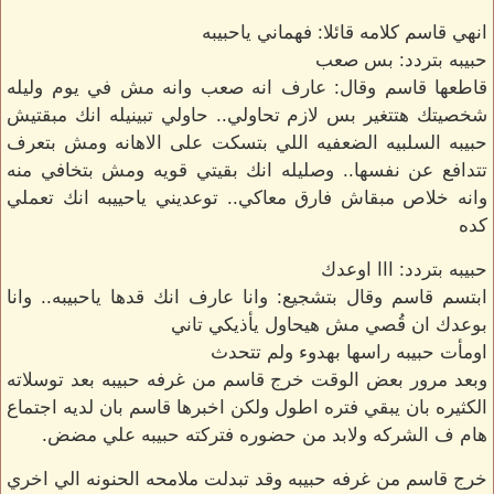
انهي قاسم كلامه قائلا: فهماني ياحبيبه
حبيبه بتردد: بس صعب
قاطعها قاسم وقال: عارف انه صعب وانه مش في يوم وليله
شخصيتك هتتغير بس لازم تحاولي.. حاولي تبينيله انك مبقتيش
حبيبه السلبيه الضعفيه اللي بتسكت على الاهانه ومش بتعرف
تتدافع عن نفسها.. وصليله انك بقيتي قويه ومش بتخافي منه
وانه خلاص مبقاش فارق معاكي.. توعديني ياحييبه انك تعملي
كده
حبيبه بتردد: ااا اوعدك
ابتسم قاسم وقال بتشجيع: وانا عارف انك قدها ياحبيبه.. وانا
بوعدك ان قُصي مش هيحاول يأذيكي تاني
اومأت حبيبه راسها بهدوء ولم تتحدث
وبعد مرور بعض الوقت خرج قاسم من غرفه حبيبه بعد توسلاته
الكثيره بان يبقي فتره اطول ولكن اخبرها قاسم بان لديه اجتماع
هام ف الشركه ولابد من حضوره فتركته حبيبه علي مضض.
خرج قاسم من غرفه حبيبه وقد تبدلت ملامحه الحنونه الي اخري