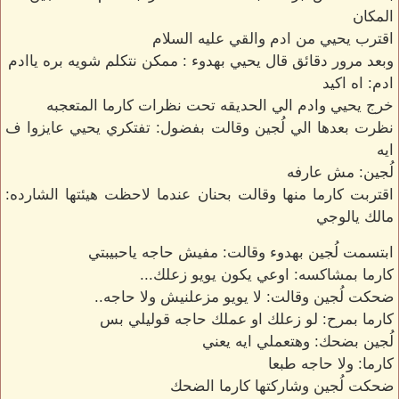
المكان
اقترب يحيي من ادم والقي عليه السلام
وبعد مرور دقائق قال يحيي بهدوء : ممكن نتكلم شويه بره ياادم
ادم: اه اكيد
خرج يحيي وادم الي الحديقه تحت نظرات كارما المتعجبه
نظرت بعدها الي لُجين وقالت بفضول: تفتكري يحيي عايزوا ف
ايه
لُجين: مش عارفه
اقتربت كارما منها وقالت بحنان عندما لاحظت هيئتها الشارده:
مالك يالوجي
ابتسمت لُجين بهدوء وقالت: مفيش حاجه ياحبيبتي
كارما بمشاكسه: اوعي يكون يويو زعلك...
ضحكت لُجين وقالت: لا يويو مزعلنيش ولا حاجه..
كارما بمرح: لو زعلك او عملك حاجه قوليلي بس
لُجين بضحك: وهتعملي ايه يعني
كارما: ولا حاجه طبعا
ضحكت لُجين وشاركتها كارما الضحك