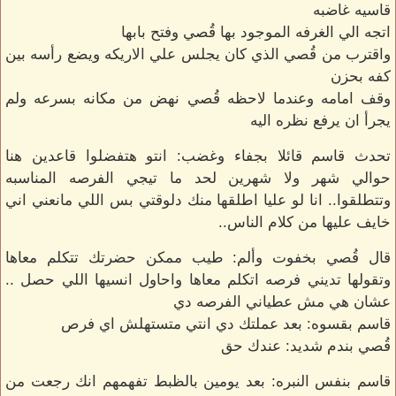
قاسيه غاضبه
اتجه الي الغرفه الموجود بها قُصي وفتح بابها
واقترب من قُصي الذي كان يجلس علي الاريكه ويضع رأسه بين
كفه بحزن
وقف امامه وعندما لاحظه قُصي نهض من مكانه بسرعه ولم
يجرأ ان يرفع نظره اليه
تحدث قاسم قائلا بجفاء وغضب: انتو هتفضلوا قاعدين هنا
حوالي شهر ولا شهرين لحد ما تيجي الفرصه المناسبه
وتتطلقوا.. انا لو عليا اطلقها منك دلوقتي بس اللي مانعني اني
خايف عليها من كلام الناس..
قال قُصي بخفوت وألم: طيب ممكن حضرتك تتكلم معاها
وتقولها تديني فرصه اتكلم معاها واحاول انسيها اللي حصل ..
عشان هي مش عطياني الفرصه دي
قاسم بقسوه: بعد عملتك دي انتي متستهلش اي فرص
قُصي بندم شديد: عندك حق
قاسم بنفس النبره: بعد يومين بالظبط تفهمهم انك رجعت من