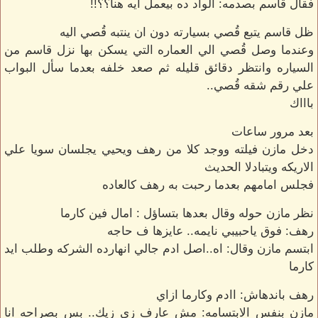
فقال قاسم بصدمه: الواد ده بيعمل ايه هنا؟؟!!
ظل قاسم يتبع قُصي بسيارته دون ان ينتبه قُصي اليه
وعندما وصل قُصي الي العماره التي يسكن بها نزل قاسم من
السياره وانتظر دقائق قليله ثم صعد خلفه بعدما سأل البواب
علي رقم شقه قُصي..
باااك
بعد مرور ساعات
دخل مازن فيلته ووجد كلا من رهف ويحيي يجلسان سويا علي
الاريكه ويتبادلا الحديث
فجلس امامهم بعدما رحبت به رهف كالعاده
نظر مازن حوله وقال بعدها بتساؤل : امال فين كارما
رهف: فوق ياحبيبي نايمه.. عايزها ف حاجه
ابتسم مازن وقال: اه..اصل ادم جالي انهارده الشركه وطلب ايد
كارما
رهف باندهاش: اادم وكارما ازاي
مازن بنفس الابتسامه: مش عارف زي زيك.. بس بصراحه انا