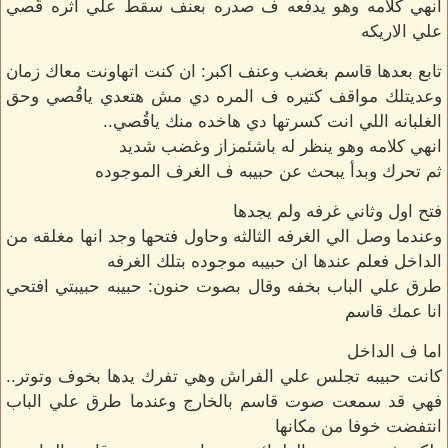
انهي كلامه وهو يدفعه ف صدره بعنف سقط علي اثره قُصي
علي الاريكه
تابع بعدها قاسم بغضب وعنف اكبر: ان كنت اتهاونت معاك زمان
وعديتلك مواقف كتيره ف المره دي مش هتعدي ياقُصي وحق
الغلبانه اللي انت كسرتها دي هاخده منك ياقُصي..
انهي كلامه وهو ينظر له باشئمزاز وغضب شديد
ثم تحرك وبدأ يبحث عن حبيبه ف الغرف الموجوده
فتح اول وثاني غرفه ولم يجدها
وعندما وصل الي الغرفه الثالثه وحاول فتحها وجد انها مغلقه من
الداخل فعلم عندها ان حبيبه موجوده بتلك الغرفه
طرق علي الباب بخفه وقال بصوت حنون: حبيبه حبيبتي افتحي
انا عمك قاسم
اما ف الداخل
كانت حبيبه تجلس علي الفراش وهي تفرك يدها بخوف وتوتر..
فهي قد سمعت صوت قاسم بالخارج وعندما طرق علي الباب
انتفضت خوفا من مكانها