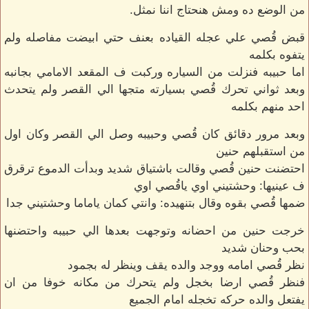
من الوضع ده ومش هنحتاج اننا نمثل.
قبض قُصي علي عجله القياده بعنف حتي ابيضت مفاصله ولم
يتفوه بكلمه
اما حبيبه فنزلت من السياره وركبت ف المقعد الامامي بجانبه
وبعد ثواني تحرك قُصي بسيارته متجها الي القصر ولم يتحدث
احد منهم بكلمه
وبعد مرور دقائق كان قُصي وحبيبه وصل الي القصر وكان اول
من استقبلهم حنين
احتضنت حنين قُصي وقالت باشتياق شديد وبدأت الدموع ترقرق
ف عينيها: وحشتيني اوي ياقُصي اوي
ضمها قُصي بقوه وقال بتنهيده: وانتي كمان ياماما وحشتيني جدا
خرجت حنين من احضانه وتوجهت بعدها الي حبيبه واحتضنها
بحب وحنان شديد
نظر قُصي امامه ووجد والده يقف وينظر له بجمود
فنظر قُصي ارضا بخجل ولم يتحرك من مكانه خوفا من ان
يفتعل والده حركه تخجله امام الجميع