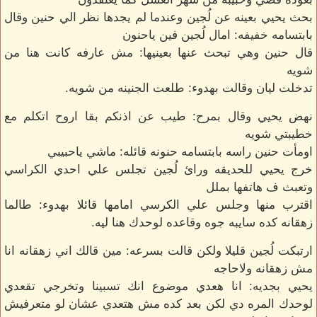
بحث يحيي بعينه عن لُجين وعندما لم يجدها نظر الي حنين وقال
بابتسامه خفيفه: امال لُجين فين ياحنون
قال حنين وهي تبحث عنها بعينيها: مش عارفه كانت هنا من
شويه
تدخلت ليان وقالت بهدوء: طلعت الجنينه من شويه.
نهض يحيي وقال بمرح: طيب عن اذنكم بقا اروح اتكلم مع
خطيبتي شويه
اومأت حنين راسه بابتسامه حنونه قائله: ماشي ياحبيبي
خرج يحيي للحديقه ورائ لُجين تجلس علي احدي الكراسي
وتعبث ف هاتفها بملل
اقترب منها وجلس علي الكرسي امامها قائلا بهدوء: طالما
زهقانه كده سايبه جوه وقاعده لوحدك هنا ليه.
ارتبكت لُجين قليلا ولكن قالت بسرعه: مين قالك اني زهقانه انا
مش زهقانه ولاحاجه
يحيي بجديه: انا هعدي موضوع انك تسبينا وتخرجي تقعدي
لوحدك المره دي لكن بعد كده مش هتعدي عشان لو متعرفيش