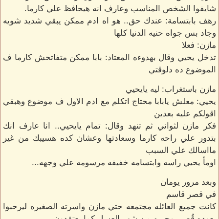
شايفوا الشخص المناسب وعارف انه هيحافظ علي كارما.
رهف بابتسامة: عندك حق.. هو اه ادم ممكن يبقي شديد شويه
وجاد بس جواه حنيه الدنيا كلها
مازن: فعلا
تدخل يحيي وقال بهدوءه المعتاد: بابا ممكن متفاتحش كارما ف
الموضوع ده دلوقتي
مازن باستغراب: ليه يايحيي
يحيي: معلش يابابا محتاج اتكلم مع ادم الاول ف موضوع وهبقي
اقولكم عليه بعدين
فكر مازن لثواني ثم تنهد وقال: تمام يايحيي.. انا عارف انك
بتدور علي راحه كارما وسعادتها وعشان كده هسيبك من غير
مااسالك علي السبب
اومأ يحيي راسه وابتسامه خفيفه مرسومه علي وجهه...
وبعد مرور يومان
في قصر قاسم
كانت جميع العائله مجتمعه حتي مازن واسرته الصغيره ليرحبوا
بعوده قُصي وحبيبه من شهر العسل كما يعتقدون