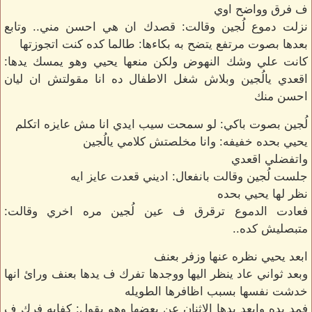
ف فرق وواضح اوي
نزلت دموع لُجين وقالت: قصدك ان هي احسن مني.. وتابع
بعدها بصوت مرتفع يتضح به بكاءها: طالما كده كنت اتجوزتها
كانت علي وشك النهوض ولكن منعها يحيي وهو يمسك يدها:
اقعدي يالُجين وبلاش شغل الاطفال ده انا مقولتش ان ليان
احسن منك
لُجين بصوت باكي: لو سمحت سيب ايدي انا مش عايزه اتكلم
يحيي بحده خفيفه: وانا مخلصتش كلامي يالُجين
واتفضلي اقعدي
جلست لُجين وقالت بانفعال: اديني قعدت عايز ايه
نظر لها يحيي بحده
فعادت الدموع ترقرق ف عين لُجين مره اخري وقالت:
متبصليش كده..
ابعد يحيي نظره عنها وزفر بعنف
وبعد ثواني عاد ينظر اليها ووجدها تفرك ف يدها بعنف ورائ انها
خدشت نفسها بسبب اظافرها الطويله
فمد يده وابعد يدها الاثنان عن بعضها وهو يقول: كفايه فرك ف