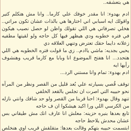
هي بتعشقه..
ادم بهدوء: انا مقدر خوفك علي كارما.. وانا مش هتكلم كتير
واقولك ايه اسبابي اني اختارها هي بالذات عشان تكون مراتي..
هخلي تصرفاتي هي اللي تقولك واظن لو حصل نصيب هيكون
في فتره خطوبه ودي هيظهر فيها كل حاجه ولو لقيتها مطفيه
زعلانه دايما حقك تعترض وتنهي العلاقه دي
يحيي بجديه: ماشي ياادم.. زي ما قولت فتره الخطوبه هي اللي
هتحدد... انا هفتح الموضوع انا وبابا مع كارما قريب وهنشوف
رأيها ايه
ادم بهدوء: تمام وانا مستني الرد...
توقف قُصي بسيارته علي بُعد قليل من القصر ونظر من المرآه
نحو حبيبه التي اصرت ان تجلس بالقعد الخلفي
تنهد وقال بهدوء: احنا قربنا من القصر ولو حد شافك وانتي نازله
من الكرسي اللي ورا اكيد هيشكوا ان ف حاجه
تابع بعدها بنبره حزينه: معلش انا عارف انك مش طيقاني بس
عشان محدش يلاحظ حاجه
ابتسمت حبيبه بتهكم وقالت بعدها: متقلقش قريب اوي هنخلص