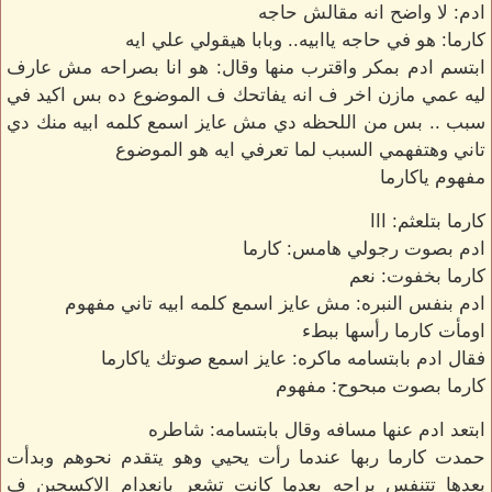
ادم: لا واضح انه مقالش حاجه
كارما: هو في حاجه ياابيه.. وبابا هيقولي علي ايه
ابتسم ادم بمكر واقترب منها وقال: هو انا بصراحه مش عارف
ليه عمي مازن اخر ف انه يفاتحك ف الموضوع ده بس اكيد في
سبب .. بس من اللحظه دي مش عايز اسمع كلمه ابيه منك دي
تاني وهتفهمي السبب لما تعرفي ايه هو الموضوع
مفهوم ياكارما
كارما بتلعثم: ااا
ادم بصوت رجولي هامس: كارما
كارما بخفوت: نعم
ادم بنفس النبره: مش عايز اسمع كلمه ابيه تاني مفهوم
اومأت كارما رأسها ببطء
فقال ادم بابتسامه ماكره: عايز اسمع صوتك ياكارما
كارما بصوت مبحوح: مفهوم
ابتعد ادم عنها مسافه وقال بابتسامه: شاطره
حمدت كارما ربها عندما رأت يحيي وهو يتقدم نحوهم وبدأت
بعدها تتنفس براحه بعدما كانت تشعر بانعدام الاكسجين ف