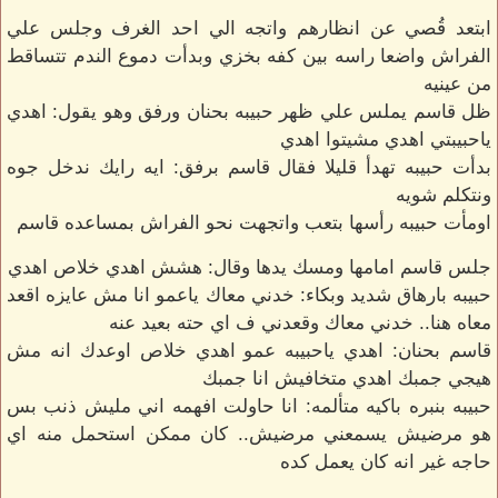
ابتعد قُصي عن انظارهم واتجه الي احد الغرف وجلس علي
الفراش واضعا راسه بين كفه بخزي وبدأت دموع الندم تتساقط
من عينيه
ظل قاسم يملس علي ظهر حبيبه بحنان ورفق وهو يقول: اهدي
ياحبيبتي اهدي مشيتوا اهدي
بدأت حبيبه تهدأ قليلا فقال قاسم برفق: ايه رايك ندخل جوه
ونتكلم شويه
اومأت حبيبه رأسها بتعب واتجهت نحو الفراش بمساعده قاسم
جلس قاسم امامها ومسك يدها وقال: هشش اهدي خلاص اهدي
حبيبه بارهاق شديد وبكاء: خدني معاك ياعمو انا مش عايزه اقعد
معاه هنا.. خدني معاك وقعدني ف اي حته بعيد عنه
قاسم بحنان: اهدي ياحبيبه عمو اهدي خلاص اوعدك انه مش
هيجي جمبك اهدي متخافيش انا جمبك
حبيبه بنبره باكيه متألمه: انا حاولت افهمه اني مليش ذنب بس
هو مرضيش يسمعني مرضيش.. كان ممكن استحمل منه اي
حاجه غير انه كان يعمل كده