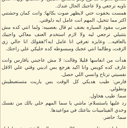
ناويه ترجعي ولا عاجبك الحال عندك.
همست بخفوت حتي لايظهر صوت بكائها: وانت كمان وحشتني
اكتر مما تتخيل، المهم انت عامل ايه دلوقتي.
ضرب مقود السياره بعنف ثم قال بعصبيه: ولما انتي كده مش
بتتنيلي ترجعي ليه ولا لازم استخدم العنف معاكي واجيبك
بالعافيه... وعايزه تعرفي انا عامل ايه؟!هقولك انا حالي زي
الزفت، وطالما انتي عجبك ومبسوطه كده خليكي علي راحتك.
هدأت من انفاسها قليلا وقالت: لا مش عاجبني يافارس وانت
عارف كده كويس وانا اكيد هرجع بس اديني وقتي علي الاقل
نفسيتي ترتاح وانسي اللي حصل.
فارس: طيب هديكي كل الوقت بس ياريت متستعبطيش
وتطولي.
سما: طيب هحاول.
رد عليها باستسلام: ماشي يا سما المهم خلي بالك من نفسك
وخدي الفيتامينات بتاعتك في مواعيدها.
سما: حاضر.