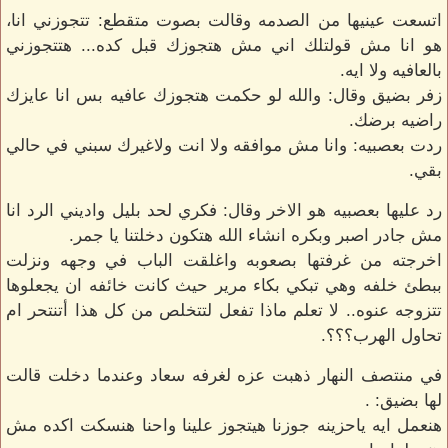
اتسعت عينيها من الصدمه وقالت بصوت متقطع: تتجوزني انا،
هو انا مش قولتلك اني مش هتجوزك قبل كده... هتتجوزني
بالعافيه ولا ايه.
زفر بضيق وقال: والله لو حكمت هتجوزك عافيه بس انا عايزك
راضيه برضك.
ردت بعصبيه: وانا مش موافقه ولا انت ولاغيرك سبني في حالي
بقي.
رد عليها بعصبيه هو الاخر وقال: فكري لحد بليل واديني الرد انا
مش جادر اصبر وبكره انشاء الله هتكون دخلتنا يا جمر.
اخرجته من غرفتها بصعوبه واغلقت الباب في وجهه ونزلت
ببطئ خلفه وهي تبكي بكاء مرير حيث كانت خائفه ان يجعلوها
تتزوجه عنوه.. لا تعلم ماذا تفعل لتتخلص من كل هذا أتنتحر ام
تحاول الهرب؟؟؟.
في منتصف النهار ذهبت عزه لغرفه سعاد وعندما دخلت قالت
لها بضيق: .
هنعمل ايه ياحزينه جوزنا هيتجوز علينا واحنا هنسكت اكده مش