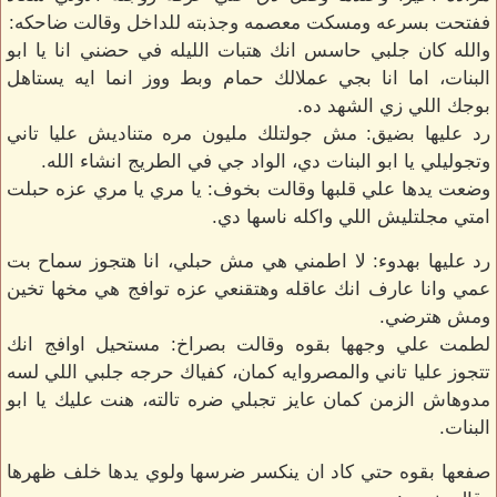
ففتحت بسرعه ومسكت معصمه وجذبته للداخل وقالت ضاحكه:
والله كان جلبي حاسس انك هتبات الليله في حضني انا يا ابو
البنات، اما انا بجي عملالك حمام وبط ووز انما ايه يستاهل
بوجك اللي زي الشهد ده.
رد عليها بضيق: مش جولتلك مليون مره متناديش عليا تاني
وتجوليلي يا ابو البنات دي، الواد جي في الطريج انشاء الله.
وضعت يدها علي قلبها وقالت بخوف: يا مري يا مري عزه حبلت
امتي مجلتليش اللي واكله ناسها دي.
رد عليها بهدوء: لا اطمني هي مش حبلي، انا هتجوز سماح بت
عمي وانا عارف انك عاقله وهتقنعي عزه توافج هي مخها تخين
ومش هترضي.
لطمت علي وجهها بقوه وقالت بصراخ: مستحيل اوافج انك
تتجوز عليا تاني والمصروايه كمان، كفياك حرجه جلبي اللي لسه
مدوهاش الزمن كمان عايز تجبلي ضره تالته، هنت عليك يا ابو
البنات.
صفعها بقوه حتي كاد ان ينكسر ضرسها ولوي يدها خلف ظهرها