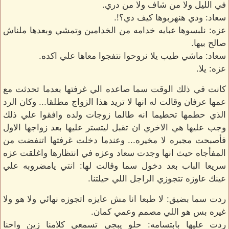
في الليل ولا من شاف ولا من دري.
سعاد: ودي هنهربوها كيف دي؟!.
عزه: نلبسوها عبايه خدامه من الخدامين وتمشي وبعدها ملناش
صالح بيها.
سعاد: ماشي طيب يلا نروحوا نتفجوا معاها علي اكده.
عزه: يلا.
كانت في ذلك الوقت سما صاعده الي غرفتها بعدما تحدثت مع
عمها عرفان وقالت له انها لا تريد هذا الزواج مطلقا... وكان الرد
الذي حطمها تحطيما انه طالما زوجات ولده وافقوا علي ذلك
وجب عليها هي الاخري ان تقبل ليتستر عليها بعد زواجها الاول
فأصبحت مجبره لا مخيره... وعندما دخلت غرفتها اتنفضت من
المفأجاه حيث انها وجدت سعاد وعزه في انتظارها واغلقت عزه
سريعا الباب بعد دخول سما وقالت لها: انتي يامضروبه علي
عينك عاوزه تتجوزي الراجل اللي حيلتنا.
ردت سما بضيق: لا طبعا انا مش عايزه اتجوزه نهائي ولا هو ولا
غيره بس هو اللي مصمم وعمي كمان.
ردت عليها بابتسامه: حلو يبجي تسمعي كلامنا زين واحنا