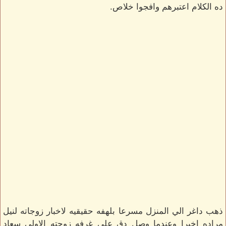
ده الكلام اعتبرهم وافجوا خلاص.
ذهب داغر الي المنزل مسرعا بلهفه حقيقيه لاخبار زوجاته لنيل
مراده اخيرا وعندما وصل دق علي غرفه زوجته الاولي سعاد