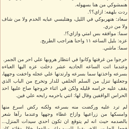
هنمشوكي من هنا بسهوله.
ردت بلهفه: ازاي؟؟.
سعاد: هنهربوكي في الليل، وهتلبسي عبايه الخدم ولا من شاف
ولا من دري.
سما: موافقه بس امتي وازاي؟!.
عزه: بليل الساعه ١١ واحنا هنراجب الطريج.
سما: ماشي.
خرجوا من غرفتها وكانوا في انتظار هروبها علي احر من الجمر.
وعندما اتت الساعه الحاديه عشر دخلت عزه اليها العباءه
بسرعه واخذتها سما بسرعه وارتدتها علي عجله واخفت وجهها،
وجعلتها تنزل من السلم الخلفي للدار وتخرج من الباب الذي
يقف عليه حراسه قليله ولكن في اثناء خروجها صاح عليها احد
الحراس الواقفين وقال لها: انتي ياحرمه رايحه علي فين.
لم ترد عليه وركضت منه بسرعه ولكنه ركض اسرع منها
وامسكها من زراعيها وازاح غطاء وجهها وعندما رآها شعر
بالصدمه حيث انه لم يتوقع ان تكون احدي سيدات المنزل...
فجعل الحارس الاخر يقول للسيد داغر وبالفعل خلال دقائق كان