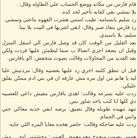
قام فارس من مكانه ووضع الحساب علي الطاوله وقال: .
يلا نمشي بقي كفايه تأخير لحد كده.
رد سليم بابتسامه: طيب استني هشرب القهوه بتاعتي ونمشي.
رد فارس بنفاذ صبر وقال: ابقي اشربها في البيت يلا بينا.
سليم: يلا ياسيدي.
بعد القليل من الوقت كان قد وصل فارس الي اسفل المنزل
وقبل ان يصعد اجري اتصالا ب سما ليطمئن عليها فردت ولكن
بعد العديد من المحاولات وقالت بصوت منخفض: الو يافارس.
قبل ان تنطق كلمه اخري رد عليها بعصبيه وقال: مردتيش عليا
ليه يا هانم من اول مره مش عارفه ان في بني ادم ممكن يقلق
عليكي.
ردت عليه بسرعه وقالت: اهدي يافارس مفيش داعي للعصبيه
دي كلها انا كنت باخد شاور بس.
تنهد تنهيده طويله وقال بضيق: برضه ابقي خديه معاكي حتي
وانتي في الحمام.
ردت عليه ضاحكه وقالت: حاضر هخده معايا المره اللي جايه.
همس بصوت مبحوح وهو مغمض العينين: وحشتيني اوي... مش