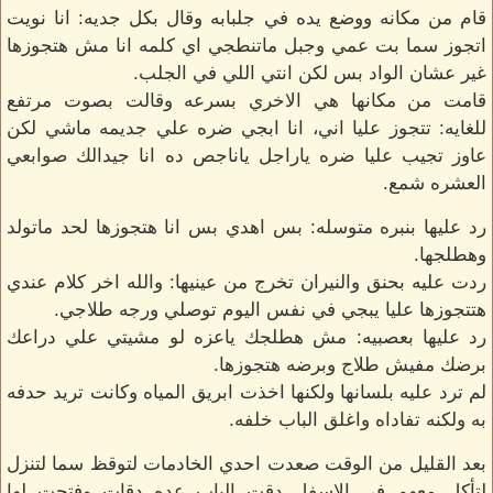
قام من مكانه ووضع يده في جلبابه وقال بكل جديه: انا نويت
اتجوز سما بت عمي وجبل ماتنطجي اي كلمه انا مش هتجوزها
غير عشان الواد بس لكن انتي اللي في الجلب.
قامت من مكانها هي الاخري بسرعه وقالت بصوت مرتفع
للغايه: تتجوز عليا اني، انا ابجي ضره علي جديمه ماشي لكن
عاوز تجيب عليا ضره ياراجل ياناجص ده انا جيدالك صوابعي
العشره شمع.
رد عليها بنبره متوسله: بس اهدي بس انا هتجوزها لحد ماتولد
وهطلجها.
ردت عليه بحنق والنيران تخرج من عينيها: والله اخر كلام عندي
هتتجوزها عليا يبجي في نفس اليوم توصلي ورجه طلاجي.
رد عليها بعصبيه: مش هطلجك ياعزه لو مشيتي علي دراعك
برضك مفيش طلاج وبرضه هتجوزها.
لم ترد عليه بلسانها ولكنها اخذت ابريق المياه وكانت تريد حدفه
به ولكنه تفاداه واغلق الباب خلفه.
بعد القليل من الوقت صعدت احدي الخادمات لتوقظ سما لتنزل
لتأكل معهم في الاسفل دقت الباب عده دقات وفتحت لها