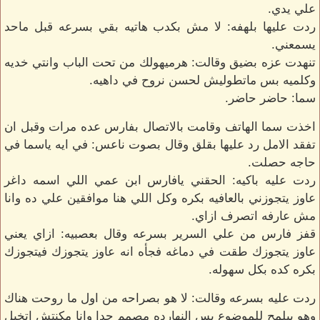
علي يدي.
ردت عليها بلهفه: لا مش بكدب هاتيه بقي بسرعه قبل ماحد
يسمعني.
تنهدت عزه بضيق وقالت: هرميهولك من تحت الباب وانتي خديه
وكلميه بس ماتطوليش لحسن نروح في داهيه.
سما: حاضر حاضر.
اخذت سما الهاتف وقامت بالاتصال بفارس عده مرات وقبل ان
تفقد الامل رد عليها بقلق وقال بصوت ناعس: في ايه ياسما في
حاجه حصلت.
ردت عليه باكيه: الحقني يافارس ابن عمي اللي اسمه داغر
عاوز يتجوزني بالعافيه بكره وكل اللي هنا موافقين علي ده وانا
مش عارفه اتصرف ازاي.
قفز فارس من علي السرير بسرعه وقال بعصبيه: ازاي يعني
عاوز يتجوزك طقت في دماغه فجأه انه عاوز يتجوزك فيتجوزك
بكره كده بكل سهوله.
ردت عليه بسرعه وقالت: لا هو بصراحه من اول ما روحت هناك
وهو بيلمح للموضوع بس النهارده مصمم جدا وانا مكنتش اتخيل