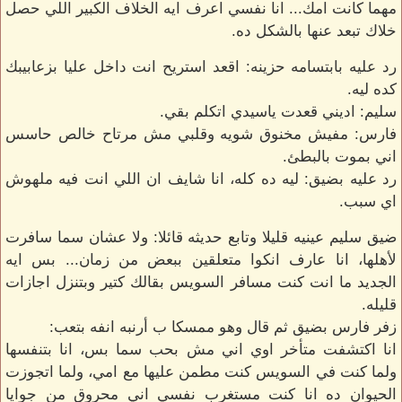
مهما كانت امك... انا نفسي اعرف ايه الخلاف الكبير اللي حصل
خلاك تبعد عنها بالشكل ده.
رد عليه بابتسامه حزينه: اقعد استريح انت داخل عليا بزعابيبك
كده ليه.
سليم: اديني قعدت ياسيدي اتكلم بقي.
فارس: مفيش مخنوق شويه وقلبي مش مرتاح خالص حاسس
اني بموت بالبطئ.
رد عليه بضيق: ليه ده كله، انا شايف ان اللي انت فيه ملهوش
اي سبب.
ضيق سليم عينيه قليلا وتابع حديثه قائلا: ولا عشان سما سافرت
لأهلها، انا عارف انكوا متعلقين ببعض من زمان... بس ايه
الجديد ما انت كنت مسافر السويس بقالك كتير وبتنزل اجازات
قليله.
زفر فارس بضيق ثم قال وهو ممسكا ب أرنبه انفه بتعب:
انا اكتشفت متأخر اوي اني مش بحب سما بس، انا بتنفسها
ولما كنت في السويس كنت مطمن عليها مع امي، ولما اتجوزت
الحيوان ده انا كنت مستغرب نفسي اني محروق من جوايا