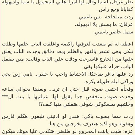
نظر عرفان لسما وقال لها امرا: هاتي المحمول يا سما واديهوله
كفايانا وجع راس.
ردت متلجلجه: بس ياعمي.
عرفان: ما بسش يلا اديهوله.
سما: حاضر ياعمي.
اعطته له ثم صعدت لغرفتها راكضه واغلقت الباب خلفها وظلت
تبكي وهي تشعر بالقهر والظلم وبعد دقائق وجدت الباب يغلق
عليها من الخارج فاسرعت ودقت علي الباب وقالت: مين بيقفل
الباب، حرام عليكوا بقي.
رد عليها داغر ضاحكا: الاحتياط واجب يا جلبي.. نامي زين بجي
وراكي ليله طويله بكره.
وفجأه اختفي صوته قبل حتي ان ترد... وبعدها بحوالي ساعه
وجدت صوت منخفض جدا يقول لها: عملتيها يا بنت ال***
وخلتيهم يمسكوكي شوفي هتفلتي منها كيف؟!
ردت سما بصوت باكي: هقدر لو ادتيني تليفون هكلم فارس
وهقوله وهو اكيد هيعرف يخرجني من هنا.
عزه: طيب يابنت المحروج لو طلعتي هتكدبي عليا موتك هيكون