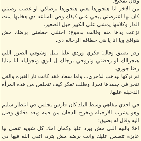
وقال بفحيح:
من الاخر انا هتجوزها يعني هتجوزها برضاكي او غصب رضيتي
كان بها اعترضتي يبجي علي كيفك وفي الساعه دي هخليها ست
الدار وكلامها يمشي علي الكبير جبل الصغير.
نزعت يدها منه وقالت بدموع: اجتلني جطعني برضك مش
هوافج ويا انا يا هي خطافه الرجاله دي.
زفر بضيق وقال: فكري وردي عليا بليل وشوفي الضرر اللي
هيجرالك لو رفضتي وتروحي برجلك ل ابوي وتجوليله انا منايا
رضا جوزي.
ثم تركها ليذهب للاخري... واما سعاد فقد كانت نار الغيره والغل
تنحر في جسدها نحرا، وظلت تفكر كيف تتخلص من هذه المرأه
الدخيله عليها.
في احدي مقاهي وسط البلد كان فارس يجلس في انتظار سليم
وهو يشرب الارجيله ويخرج الدخان من فمه وبعد دقائق وصل
اليه وقال له بضيق:
اهلا بالبيه اللي مش بيرد عليا وكمان امك كل شويه تتصل بيا
عايزه تتطمن عليك وانت برضه مش بترد، اتقي الله فيها دي