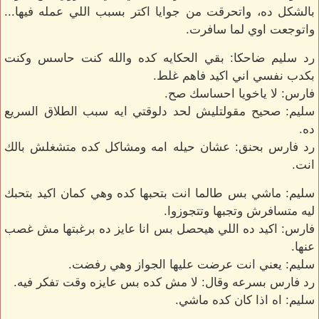
بالشكل ده، واتحرقت من جوايا اكتر بسبب اللي عمله فيها...
واتوجعت اوي لما سافرت.
رد سليم ضاحكا: بقي الحكايه كده والله كنت حاسس وكنت
بكدب نفسي اني اكيد فاهم غلط.
فارس: لا ياخويا احساسك صح.
سليم: صحيح مقولتليش لحد دلوقتي ايه سبب الطلاق السريع
ده.
رد فارس بحنق: عشان حيله امه ومشاكل كده متشغلش بالك
انت.
سليم: ماشي بس طالما انت بتحبها كده وهي كمان اكيد بتحبك
ليه متسافرش وتجبها وتتجوزوا.
فارس: اكيد ده اللي هيحصل بس انا عايز ده برغبتها مش غصب
عنها.
سليم: يعني انت عرضت عليها الجواز وهي رفضت.
رد فارس بسرعه وقال: لا مش كده بس عايزه وقت تفكر فيه.
سليم: اه اذا كان كده ماشي.