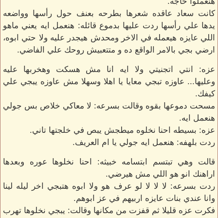
هنعملوا حاجه.
كانت سعاد عاقده شعرها بطرحه بعنف حول رأسها وواضعه
يدها علي رأسها ردت عليها بدموع قائله: هنعمل ايه يعني ماهو
اللي عايزه هيعمله في الاخر ومحدش هيجدر عليه ولا حتي ابوه،
ارضي بجي بالامر الواقع ده و متتعبيش روحك علي الفاضي.
عزه: انتي اتجنيتي ولا ايه انا مش هسكت وهخربها عليه
وعليها... عاوزه تبجي معايا يا اهلا وسهلا مش عاوزه يبجي علي
كيفك.
مسحت دموعها بقوه وقالت بسرعه: لا معاكي خلاص بس جولي
هنعمل ايه.
عزه: بسيطه احنا نخلوه ميطجش يبص في خلجتها تاني.
ردت بلهفه: هنعمل ايه جولي يا ام العريف.
قالت وهي تبتسم ابتسامه خبيثه: احنا نخلوها عوره وبعدها
اراهنك انو هو اللي مش هيرضي.
ردت بسرعه: لا لا لا لو عرف هو ولا ابوه هتبجي اخر ليله لينا
وانا عندي بنات عايزه اربيهم في عز ابوهم.
فكرت عزه قليلا ثم قفزت من مكانها وقالت: يبجي نخلوها تهرب