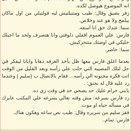
انه الموضوع هيوصل لكده.
زفر بضيق وقال: طيب ومتنيلتيش ليه قولتيلي من اول ماكان
بيلمح ولا هو عند وخلاص.
سما: عندك حق انا اسفه.
فارس: علي العموم اقفلي دلوقتي وانا هتصرف ولحد ما اجيلك
خليكي في اوضتك متتحركيش.
سما: حاضر.
بعدما اغلق فارس معها ظل يأخد الغرفه ذهابا وايابا ليفكر في
حل لتلك المصيبه التي حلت علي رأسه وبعد القليل من الوقت
اتت فكره مجنونه الي رأسه... فقام بالاتصال ب (سليم ) وعندما
رد عليه قال له بحنق: .
يابني حرام عليك حد يصحي حد في وقت زي ده.
رد فارس بسرعه: مش وقته تعالي بسرعه علي المكتب عايزك
في مسأله حياه او موت.
ققز سليم من سريره وقال: طيب نص ساعه وهكون هناك.
فارس: تمام..