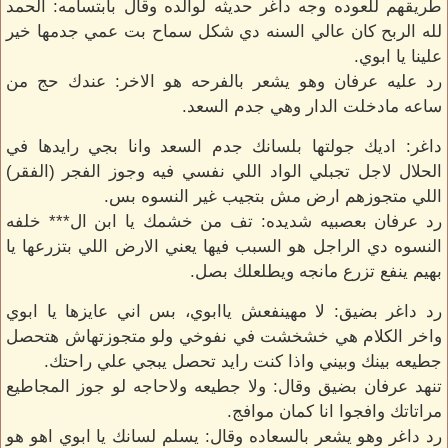
طريقهم للعوده وجه داغر حديثه لوالده وقال بابتسامه: الحمد
لله الربح كان عالي السنه دي شكل سماح بت عمي جدمها خير
علينا يا ابوي.
رد عليه عرفان وهو يشعر بالفرحه هو الاخر: عندك حج من
ساعه مادخلت الدار وهي جدم السعد.
داغر: اديك جولتها بلسانك جدم السعد وانا بجي رايدها في
الحلال لاجل تجبلي الواد اللي نفسي فيه وجوز الفجر (الفقر)
اللي متجوزهم ارض مش بتجيب غير النسوه بس.
رد عرفان بعصبيه شديده: تف من خشمك يا ابن ال*** خلفه
النسوه دي الراجل هو السبب فيها يعني الارض اللي بتزرعها يا
بهيم ينفع تزرع مانجه ويطلعلك بصل.
رد داغر بضيق: لا مهينفعش ياابوي، بس اني عايزها يا ابوي
واخر الكلام هي خشخشت في نفوخي ولو متجوزتهاش هتحصل
جطيعه بينك وبيني واذا كنت رايد تحصل يبجي علي راحتك.
تنهد عرفان بضيق وقال: ولا جطيعه ولاحاجه لو جوز المجاطيع
مراتاتك وافجوا انا كمان موافج.
رد داغر وهو يشعر بالسعاده وقال: يسلم لسانك يا ابوي اهو هو