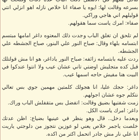
بسرعه وقالت لها: ايوه يا صفاء انا خلاص نازله اهو انزلي انتي
قوليلهم اني هاجي وراكي.
صفاء: امرك ياست سما هقولهم.
لم تلحق ان تغلق الباب وجدت ذلك المعتوه داغر امامها مبتسم
ابتسامه بلهاء وقال: صباح النور علي البنور، صباح الجشطه علي
الجشطه.
ردت عليه بابتسامه زائفه: صباح النور ياداغر، هو انا مش قولتلك
قبل كده متجليش اوضتي تاني عشان عيب ولا انتوا عندكوا في
البيت هنا مفيش حاجه اسمها عيب.
داغر: حجك عليا، انا هجولك كلمتين مهمين جوي بس تعالي
نتكلم جوه عشان اجولهم.
زمت شفتيها بضيق وقالت: اتفضل بس متقفلش الباب وراك.
داغر: امرك ياست الكل.
وبعدما دخل.. قال وهو ينظر في عينيها بضياع: اظن عدتك
خلصت ياجمر خلاص يعني لو عوزين نتجوز من دلوجتي ياريت
انا علي نار مش جادر اتحمل اكتر من اكده.