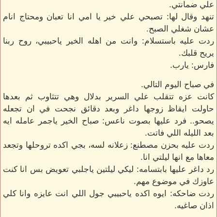
علي ضمانتي.
تنهد وقال لها: تصبحي علي خير يا امي انا تعبان ومحتاج انام
عشان شغلي الصبح.
ردت عليه باستسلام: وانت من اهله الخير ياحبيبي، روح ربنا
يريح قلبك.
فارس: يارب.
في صباح اليوم التالي.
كانت عزه تتقلب علي السرير بدلال وهي تتثاوب ثم بعدها
حاولت ايقاظ زوجها داغر وبعد دقائق نجحت في ان تجعله
يصحو.. فرد عليها بصوت ناعس: صباح الخير ياجمر عامله ايه
بعد الليله اللي فاتت.
ردت عليه بحزن مصطنع: زعلانه لسه، بجي اكده تروحلها وتجعد
معاها مع انها ليلتي انا.
رد داغر عليها بابتسامه: ليكي ليلتين ياجلبي تعويض بس انا كنت
عاوزك في موضوع مهم.
ردت ضاحكه: ايوه اكده ياحبيبي جول اللي انت عايزه وانا كلي
اذان صاغيه.