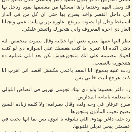
قد وصل اليهم وعندما رآها امسكها من معصمها بقوه ودخل بها
الي داخل القصر واخذ يصرخ بها حتي ان كل من في الدار
استيقظ وقال لها بصوت مرتفع: عاوزه تهربي يابت عمي وتجبلنا
العار دي اخره المعروف واني هتجوزك واتستر عليكي.
نظر اليها عمها نظره تعني انها خذلته وقال بصوت منخفض: ليه
يابتي اكده انا عمري ما كنت هغصبك علي الجوازه دي لو كنت
لجيتك مصممه علي انك متتجوزهوش لكن بعد اللي عملتيه ده
هتتجوزيه بالغصب.
ردت عليه بدموع: انا اسفه ياعمي مكنتش اقصد اني اهرب انا
كنت هرجع لبيت خالتي بس.
رد داغر بعصبيه: ولو دي نيتك تجومي تهربي في انصاص الليالي
يا متعلمه يابتاعه المدارس.
صرخ عرفان في وجه ولده وقال بصرامه: ولا كلمه زياده الصبح
يصبح تجيب المأذون وتتجوزها.
رد عليه داغر بهدوء: اللي تشوفه يا ابوي، بس بما انها بجيت في
عصمتي يبجي تديلي تلفونها.