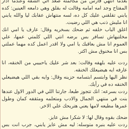
بعدما انتهي فارس من مكالمته صعد الي الشقه وعندما ادار
المفتاح وجد امه امامه وقالت له بقلق وهي دامعه العينين: كده
يابني تقلقني عليك كل ده، لسه منتهاش عقابك ليا والله يابني
انا مليش ذنب هي اللي رضيت.
اغلق الباب خلفه ثم ضحك بسخريه وقال: عارف يا امي انك
مخلتيهاش تسافر بس برضه انتي اللي كلمتي عمها، علي
العموم انا مش بعاقبك يا امي ولا اقدر اعمل كده مهما عملتي
بس انا مخنوق مش اكتر.
ردت عليه بلهفه وقالت: بعد شر عليك ياحبيبي من الخنقه، انا
عارفه ايه هيضيعلك الخنقه.
نظر اليها وابتسم ابتسامه حزينه وقال: وايه بقي اللي هيضيعلي
الخنقه ده في رأيك.
ردت بسرعه: انك تتجوز طبعا، جارتنا اللي في الدور الاول عندها
بنت في منتهي الجمال والادب ومتعلمه ومثقفه كمان وطول
عمرها مطيعه لامها يعني هتريحك علي الاخر.
ضحك بقوه وقال لها: لا شكرا مش عايز.
ردت عليه بنبره متوسله: ليه مش عايز يابني، جرب انت بس