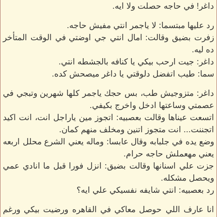
داغر! في حاجه حصلت ولا ايه.
رد عليها مبتسما: لا ياجمر انتي مفيش حاجه.
زفرت بضيق وقالت: امال انتي جي اوضتي في الوقت المتأخر
ده ليه.
داغر: جيت ارحب بيكي يا كنافه بالجشطه انتي.
سما: طيب اتفضل دلوقتي يا داغر ميصحش كده.
داغر: متزوجيش طب، بس حجك ياجمر كلها شهرين وتبجي في
عصمتي وساعتها ادخل واخرج بكيفي.
اتسعت عيناها وقالت بعصبيه: اتجوز مين ياراجل انت، انت اكيد
اتجننت... انت متجوز اتنين ومخلف منهم كمان.
وضع يده في جلبابه وقال عابسا: وماله يعني الشرع محلل اربعه
يعني مهعملش حاجه حرام.
جزت علي اسنانها وقالت بضيق: انزل فورا قبل ما انادي عمي
ويحصل مشكله.
رد بعصبيه: انتي شايفه نفسيكي علي ايه؟
انا عارف اللي حوصل معاكي في القاهره ورضيت بيكي ورغم