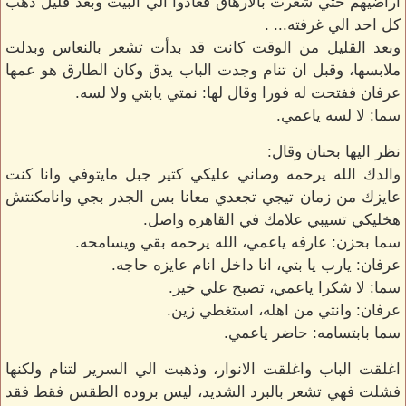
اراضيهم حتي شعرت بالارهاق فعادوا الي البيت وبعد قليل ذهب
كل احد الي غرفته... .
وبعد القليل من الوقت كانت قد بدأت تشعر بالنعاس وبدلت
ملابسها، وقبل ان تنام وجدت الباب يدق وكان الطارق هو عمها
عرفان ففتحت له فورا وقال لها: نمتي يابتي ولا لسه.
سما: لا لسه ياعمي.
نظر اليها بحنان وقال:
والدك الله يرحمه وصاني عليكي كتير جبل مايتوفي وانا كنت
عايزك من زمان تيجي تجعدي معانا بس الجدر بجي وانامكنتش
هخليكي تسيبي علامك في القاهره واصل.
سما بحزن: عارفه ياعمي، الله يرحمه بقي ويسامحه.
عرفان: يارب يا بتي، انا داخل انام عايزه حاجه.
سما: لا شكرا ياعمي، تصبح علي خير.
عرفان: وانتي من اهله، استغطي زين.
سما بابتسامه: حاضر ياعمي.
اغلقت الباب واغلقت الانوار، وذهبت الي السرير لتنام ولكنها
فشلت فهي تشعر بالبرد الشديد، ليس بروده الطقس فقط فقد