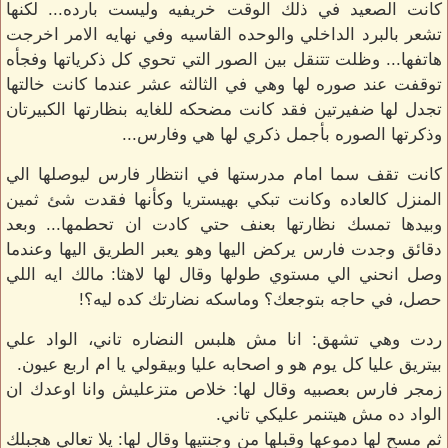
كانت الصعيد في ذلك الوقت خريفيه وليست بارده... لكنها
تشعر بالبرد الداخلي والوحده القاسيه وفي نهايه الامر اخرجت
هاتفها... وظلت تتنقل بين الصور التي تحوي كل ذكرياتها وفجأه
توقفت عند صوره لها وهي في الثالثه عشر عندما كانت خالتها
تجدل لها ضفيرتين فقد كانت مضحكه للغايه بنظارتها الكبيرتان
وذكرتها الصوره بأجمل ذكري لها هي وفارس...
كانت تقف سما امام مدرستها في انتظار فارس ليوصلها الي
المنزل كالعاده وكانت تبكي بهيستريا وكأنها فقدت شئ ثمين
وبيدها تمسك نظارتها بعنف حتي كادت ان تحطمها... وبعد
دقائق وجدت فارس يركض اليها وهو يعبر الطريق اليها وعندما
وصل انحني الي مستوي طولها وقال لها لاهثا: مالك ايه اللي
حصل، في حاجه بتوجعك؟ وماسكه نضارتك كده ليه؟!
ردت وهي تشهق: انا مش هلبس النضاره تاني، الواد علي
بيتريق عليا كل يوم هو و اصحابه عليا وبيقولي يا ام اربع عيون.
زمجر فارس بعصبيه وقال لها: خلاص متزعليش وانا اوعدك ان
الواد ده مش هيتنمر عليكي تاني.
ثم مسح لها دموعها وقبلها من وجنتيها وقال لها: يلا تعالي هجبلك