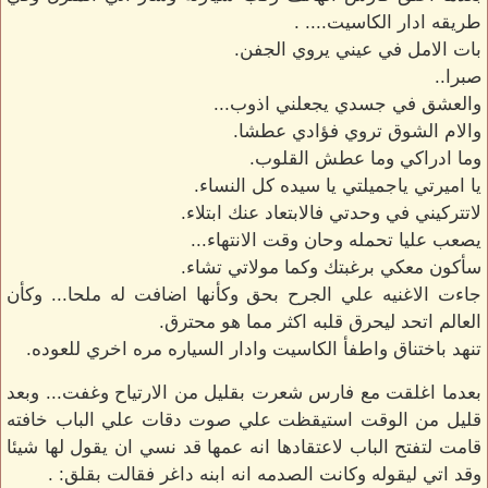
طريقه ادار الكاسيت.... .
بات الامل في عيني يروي الجفن.
صبرا..
والعشق في جسدي يجعلني اذوب...
والام الشوق تروي فؤادي عطشا.
وما ادراكي وما عطش القلوب.
يا اميرتي ياجميلتي يا سيده كل النساء.
لاتتركيني في وحدتي فالابتعاد عنك ابتلاء.
يصعب عليا تحمله وحان وقت الانتهاء...
سأكون معكي برغبتك وكما مولاتي تشاء.
جاءت الاغنيه علي الجرح بحق وكأنها اضافت له ملحا... وكأن
العالم اتحد ليحرق قلبه اكثر مما هو محترق.
تنهد باختناق واطفأ الكاسيت وادار السياره مره اخري للعوده.
بعدما اغلقت مع فارس شعرت بقليل من الارتياح وغفت... وبعد
قليل من الوقت استيقظت علي صوت دقات علي الباب خافته
قامت لتفتح الباب لاعتقادها انه عمها قد نسي ان يقول لها شيئا
وقد اتي ليقوله وكانت الصدمه انه ابنه داغر فقالت بقلق: .