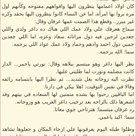
كان اولاد اعمامها ينظرون اليها وافواههم مفتوحه وكأنهم اول
مره يروا بها امرأه، اما عن النساء كانوا ينظرون اليها بحقد وكره
غير مبرر.. وقطع هذا الصمت عمها عرفان وقال:
سماح هعرفك علي ولاد عمك اللي هناك ده داغر ولدي واللي
جعدين لزجين فيه دول مراتاته سعاد وعزه، اما اللي جعدين
جمبي دول احمد وادهم وحماد ولاد عمك عواد اللي يرحمه.
سما: الله يرحمه.
نظر اليها داغر وهو مبتسم ببلاهه وقال: نورتي ياجمر... الدار
كانت مضلمه ونورت لما طليتي عليها.
نظرت اليه زوجاته بغل شديد... ثم نظرا اليها بابتسامه زائفه
وقالا في نفس التوقيت: اهلا بيكي في دارنا.
اما الباقيين رحبوا بها بشده متمنين لها السعاده في بيتهم وقد
اشعرها ذلك بالراحه بعد ترحيب داغر الغريب هو وزوجاته.
رد عرفان مبتسما: هترتاحي جوي معانا.
سما: اكيد ياعمي.
وظلوا طيله اليوم يعرفونها علي ارجاء المكان و جعلوها تشاهد