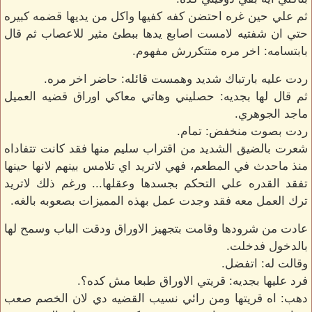
ثم علي حين غره احتضن كفه كفيها واكل من يديها قضمه كبيره
حتي ان شفتيه لامست اصابع يدها ببطئ مثير للاعصاب ثم قال
بابتسامه: اخر مره متتكررش مفهوم.
ردت عليه بارتباك شديد وهمست قائله: حاضر اخر مره.
ثم قال لها بجديه: حصليني وهاتي معاكي اوراق قضيه العميل
ماجد الجوهري.
ردت بصوت منخفض: تمام.
شعرت بالضيق الشديد من اقتراب سليم منها فقد كانت تتفاداه
منذ ماحدث في المطعم، فهي لاتريد اي تلامس بينهم لانها حينها
تفقد القدره علي التحكم بجسدها وعقلها... ورغم ذلك لاتريد
ترك العمل معه فقد وجدت عمل بهذه المميزات بصعوبه بالغه.
عادت من شرودها وقامت بتجهيز الاوراق ودقت الباب وسمح لها
بالدخول فدخلت.
وقالت له: اتفضل.
فرد عليها بجديه: قريتي الاوراق طبعا مش كده؟.
دهب: اه قريتها ومن رائي نسيب القضيه دي لان الخصم صعب