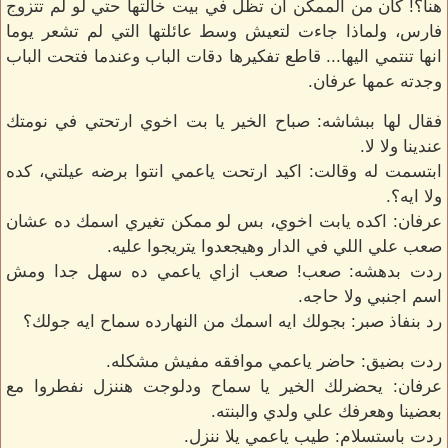
هنا؟! كان من الممكن ان تظل في بيت خالتها حتي لو لم تتزوج
فارس، ولماذا جاءت لتعيش وسط عائلتها التي لم تشعر يوما
انها تنتمي اليها... قاطع تفكيرها دقات الباب وعندما فتحت الباب
وجدته عمها عرفان.
فقال لها ببشاشه: صباح الخير يا بت اخوي ارتحتي في نومتك
عندينا ولا لا.
ابتسمت له وقالت: اكيد ارتحت ياعمي انتوا برضه عيلتي، كده
ولا ايه؟.
عرفان: اكده يابت اخوي، بس لو ممكن تغيري اسمك ده عشان
صعب علي اللي في الدار وهيجعدوا يتريجوا عليه.
ردت بدهشه: صعب! صعب ازاي ياعمي ده سهل جدا ومش
اسم اجنبي ولا حاجه.
رد بنفاذ صبر: بجولك ايه اسمك من النهارده سماح ايه جولك؟
ردت بضيق: حاضر ياعمي موافقه مفيش مشكله.
عرفان: يحضرلك الخير يا سماح ودلوجت هننزل نفطروا مع
بعضينا وهعرفك علي ولدي والبنته.
ردت باستسلام: طيب ياعمي يلا ننزل.