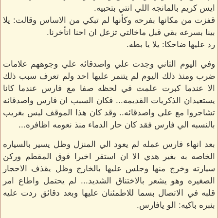
ايس كريم بالمانجه اللي انتي بتحبيه.
قفزت من مكانها بفرحه وكأنها لم تبكي من الاساس وقالت: يلا
بينا بسرعه بقي قبل ماخالتي تزعل ان احنا اتأخرنا.
رد عليها ضاحكا: يلا يا بطه.
وفي اليوم الثاني وجدت علي واصدقائه علي وجوههم علامات
ضرب ومنذ ذلك اليوم لم يتنمر عليها احد ولم تعرف سبب ذلك
الا عندما كبرت علمت في لحظه صفا مع فارس عندما كانا
يستعيدان الذكريات القديمه... فكان السبب ان فارس واصدقائه
تشاجروا مع علي واصدقائه.. وقد كان هذا الموقف ليس بغريب
بالنسبه الي فارس فقد كان حار الدماء منذ نعومه اظافره...
بعد انهاء فارس عمله لم يعود الي المنزل وظل يسير بالسياره
الخاصه به بغير هدي الا ان استقر اخيرا فوق المقطم وركن
سيارته وخرج منها وجلس عليها بالخارج وظل يقذف الاحجار
الصغيره وهو يشعر بالاختناق الشديد... لم يحتمل واطاع امر
قلبه في الاتصال بسما للاطمئنان عليها وبعد دقائق ردت عليه
بنبره باكيه: الو يافارس.