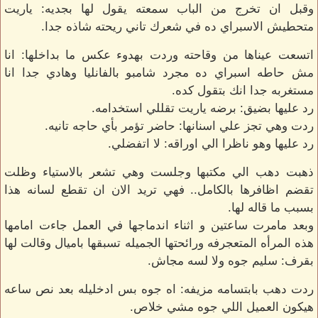
وقبل ان تخرج من الباب سمعته يقول لها بجديه: ياريت
متحطيش الاسبراي ده في شعرك تاني ريحته شاذه جدا.
اتسعت عيناها من وقاحته وردت بهدوء عكس ما بداخلها: انا
مش حاطه اسبراي ده مجرد شامبو بالفانليا وهادي جدا انا
مستغربه جدا انك بتقول كده.
رد عليها بضيق: برضه ياريت تقللي استخدامه.
ردت وهي تجز علي اسنانها: حاضر تؤمر بأي حاجه تانيه.
رد عليها وهو ناظرا الي اوراقه: لا اتفضلي.
ذهبت دهب الي مكتبها وجلست وهي تشعر بالاستياء وظلت
تقضم اظافرها بالكامل.. فهي تريد الان ان تقطع لسانه هذا
بسبب ما قاله لها.
وبعد مامرت ساعتين و اثناء اندماجها في العمل جاءت امامها
هذه المرأه المتعجرفه ورائحتها الجميله تسبقها باميال وقالت لها
بقرف: سليم جوه ولا لسه مجاش.
ردت دهب بابتسامه مزيفه: اه جوه بس ادخليله بعد نص ساعه
هيكون العميل اللي جوه مشي خلاص.