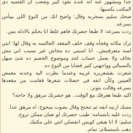
جدا ومشهور عنه انه عنده نفوذ كبير وصعب ان القضيه دي
المكتب يكسبها.
ضحك سليم بسخريه وقال: واضح انك من النوع اللي بييأس
بسرعه.
ردت بسرعه: لا طبعا حضرتك فاهم غلط انا بحكم بالادله بس.
ترك مكانه وفجأه وقف خلف المقعد الجالسه به وقال لها: انتي
لسه متعرفنيش.. انا اسمي ده مجاش غير بسبب اني مش
بخاف ولا بعمل حساب لحد وموضوع الخصم ده شئ سهل
بالنسبالي وواجهني كتير قضايا من النوع ده.
شعرت بقشعريره غريبه وعندما نظرت اليه وجدته مغمض
العينين وكأن انفه في خصلات شعرها فقامت من مقعدها
بسرعه وقالت بتوتر: .
اكيد طبعا هعرفك مع الوقت.. هو حضرتك مرهق ولا حاجه؟
مسك ارنبه انفه ثم تنحنح وقال بصوت مبحوح: اه مرهق جدا.
ردت عليه بابتسامه: طيب حضرتك لو تعبان ممكن تروح.
سليم: لا انا هبقي كويس اتفضلي انتي علي مكتبك.
دهب باستسلام: تمام.