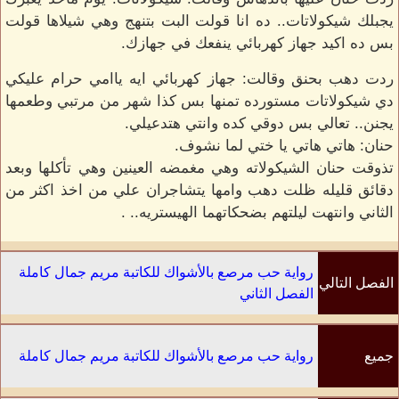
يجبلك شيكولاتات.. ده انا قولت البت بتنهج وهي شيلاها قولت
بس ده اكيد جهاز كهربائي ينفعك في جهازك.
ردت دهب بحنق وقالت: جهاز كهربائي ايه ياامي حرام عليكي
دي شيكولاتات مستورده تمنها بس كذا شهر من مرتبي وطعمها
يجنن.. تعالي بس دوقي كده وانتي هتدعيلي.
حنان: هاتي هاتي يا ختي لما نشوف.
تذوقت حنان الشيكولاته وهي مغمضه العينين وهي تأكلها وبعد
دقائق قليله ظلت دهب وامها يتشاجران علي من اخذ اكثر من
الثاني وانتهت ليلتهم بضحكاتهما الهيستريه.. .
رواية حب مرصع بالأشواك للكاتبة مريم جمال كاملة
الفصل التالي
الفصل الثاني
جميع
رواية حب مرصع بالأشواك للكاتبة مريم جمال كاملة