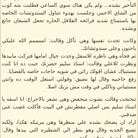
التأخير بشده... ولم يكن هناك سوي الساعي فطلبت منه كوب
من الشاي الاحمر، وجلست بهدوء تتناول السندوتشات الخاصه
بها باستمتاع شديد فرائحه الفلافل الحاره تجعل الشبعان جائع
وبشده.
وكانت تحدث نفسها وهي تأكل وقالت: اممممم الله عليكي
ياحنون وعلي سندوتشاتك.
ثم فجأه وهي ناظره للاسفل وجدت خيال امامها فتركت مابيدها
ونظرت للاعلي وقالت: استاذ سليم حضرتك جيت ده انا كنت
مستنياك عشان اقولك رائي في شويه حاجات خاصه بالقضايا.
رفع حاجبيه وقال لها بضيق: وقولتي استغل الوقت ده وانتي
مستنياني وتاكلي في وقت مش بريك اصلا.
تنحنحت وقالت بصوت منخفض وهي تشعر بالاحراج: انا اسفه يا
استاذ سليم بس اصلي مفطرتش في البيت فأكلت غصب عني
صدقني.
اراد ان يضحك بشده علي منظرها وهي مرتبكه هكذا، ولكنه
تصنع الجديه وقال وهو ينظر الي الشطيره التي بيدها وقال:
بتاكلي ايه بقي دوقيني كده.