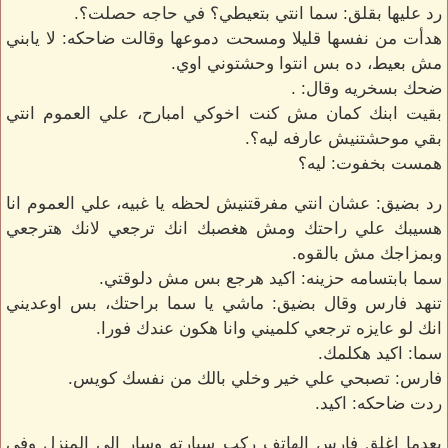
رد عليها بقلق: سما انتي بتعيطي؟ في حاجه حصلت؟.
هدأت من نفسها قليلا ومسحت دموعها وقالت ضاحكه: لا يابني
مش بعيط، ده بس انتوا وحشتوني اوي.
ضحك بسخريه وقال: .
بقيت ابنك كمان مش كنت اخوكي امبارح، علي العموم انتي
بقي موحشتنيش عارفه ليه؟.
همست بخفوت: ليه؟
رد بضيق: عشان انتي مفرقتنيش لحظه يا غبيه، علي العموم انا
هسيبك علي راحتك ومش هغصبك انك ترجعي لانك هترجعي
وبمزاجك مش بالقوه.
سما بابتسامه حزينه: اكيد هرجع بس مش دلوقتي.
تنهد فارس وقال بضيق: ماشي يا سما براحتك، بس اوعديني
انك لو عايزه ترجعي كلميني وانا هكون عندك فورا.
سما: اكيد هكلمك.
فارس: تصبحي علي خير وخلي بالك من نفسك كويس.
ردت ضاحكه: اكيد.
بعدما اغلق فارس الهاتف ركب سيارته وسار الي المنزل وفي