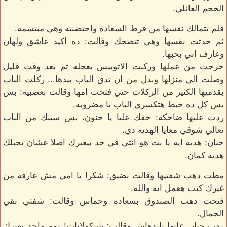
الحجم العائلي.
فلم تتمالك نفسها من فرط السعاده واحتضنته وهي مبتسمه.
ثم حدثت نفسها وهي تتضحك وقالت: ده اكيد عاشق ولهان
وعارف اني بحبها.
خرجت من عملها وركبت الاتوبيس بعجله ثم بعد وقت قليل
وصلت الي منزلها وبدل من ان تدق الباب بيدها... ركلت الباب
بقدميها الكثير من الركلات حتي فتحت امها وقالت بعصبيه: بس
بس كل ده خبط هتكسري الباب يا مضروبه.
ردت عليها ضاحكه: حقك عليا يا حنون، بس سيبك من الباب
تعالي شوفي معايا الهديه دي.
حنان: هديه ايه يا بت هو انتي في حد بيعبرك اصلا عشان يجبلك
هديه كمان.
مطت دهب شفتيها وقالت بضيق: شكرا يا امي مش عارفه من
غيرك كنت هعمل ايه والله.
فتحت دهب الصندوق بسعاده وحماس وقالت: شفتي بقي
الجمال.
ردت حنان عليها باندهاش وقالت: شيكولاتات! يوم ماحد يعبرك