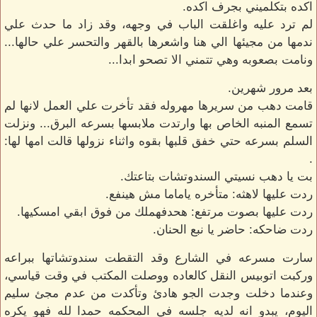
اكده بتكلميني بجرف اكده.
لم ترد عليه واغلقت الباب في وجهه، وقد زاد ما حدث علي
ندمها من مجيئها الي هنا واشعرها بالقهر والتحسر علي حالها...
ونامت بصعوبه وهي تتمني الا تصحو ابدا...
بعد مرور شهرين.
قامت دهب من سريرها مهروله فقد تأخرت علي العمل لانها لم
تسمع المنبه الخاص بها وارتدت ملابسها بسرعه البرق... ونزلت
السلم بسرعه حتي خفق قلبها بقوه واثناء نزولها قالت امها لها:
.
بت يا دهب نسيتي السندوتشات بتاعتك.
ردت عليها لاهثه: متأخره ياماما مش هينفع.
ردت عليها بصوت مرتفع: هحدفهملك من فوق ابقي امسكيها.
ردت ضاحكه: حاضر يا نبع الحنان.
سارت مسرعه في الشارع وقد التقطت سندوتشاتها ببراعه
وركبت اتوبيس النقل كالعاده ووصلت المكتب في وقت قياسي،
وعندما دخلت وجدت الجو هادئ وتأكدت من عدم مجئ سليم
اليوم، يبدو انه لديه جلسه في المحكمه حمدا لله فهو يكره