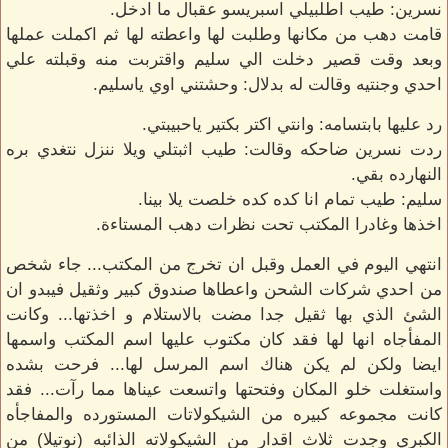
نسرين: طيب اطلبيلي اسبريسو عقبال ما ادخل.
قامت دهب من مكانها وطلبت لها واعطته لها ثم اكملت عملها
وبعد وقت قصير دخلت الي سليم واقتربت منه وقبلته علي
احدي وجنتيه وقالت له بدلال: وحشتني اوي ياسليم.
رد عليها بابتسامه: وانتي اكتر بكتير ياحبيبتي.
ردت نسرين ضاحكه وقالت: طيب اثبتلي ويلا ننزل نتغدي بره
النهارده بقي.
سليم: طيب تمام انا كده كده خلصت يلا بينا.
اخذها وغادرا المكتب تحت نظرات دهب المستاءة.
انتهي اليوم في العمل وقبل ان تخرج من المكتب... جاء شخص
من احدي شركات الشحن واعطاها صندوق كبير وثقيل فيبدو ان
الشئ الذي بها ثقيل جدا مضت بالاستلام و اخذتها... وكانت
المفأجاه انها لها فقد كان مكتوب عليها اسم المكتب واسمها
ايضا ولكن لم يكن هناك اسم المرسل لها... فرحت بشده
واستغلت خلو المكان وفتحتها واتسعت عيناها مما رآت... فقد
كانت مجموعه كبيره من الشيكولاتات المستورده والمفاجأه
الكبري وجدت ثلاث اقدار من الشيكولاته الذائبه (نوتيلا) من