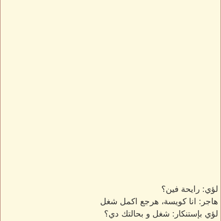
لؤي: رايحة فين؟
هاجر: انا كويسة، هرجع اكمل شغل
لؤي بإستنكار: شغل و بحالتك دي؟