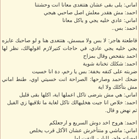
اماني: يلى بقى عشان هتتغدى معانا انت وحشتنا
احمد: مش هقدر معلش اصل صاحبي هيجي
اماني: عادي خليه يجي و ياكل معانا
احمد: بس..
قاطعتة هاجر: لا بس ولا مبسش، هتتغدى هنا و لو صاحبك عايزه
يجي خليه يجي عادي، في حاجات كتيرلازم اقولهالك، نظر لها
احمد بتفحص وقال بمزاح
احمد: شكلك تخنانة شوية
ضربته على كتفه بخفة: بس يا رخم، دة انا خسيت
ضحك احمد وصارحها: الصراحة انت خسيتي اوي، طنط اماني
مش بتأكلك ولا اية
اماني: هي مش بترضى تاكل اعملها اية، اكلها بقى قليل
احمد: خلاص انا جيت هخليهالك تاكل لغاية ما تلاقيها زي الفيل
ثم نهض و قال.
احمد: هروح اخد دوش السريع و ارجعلكم
اماني: ماشي و متتأخرش عشان الأكل قرب يخلص
اوصلته هاجر للباب، التفت لها