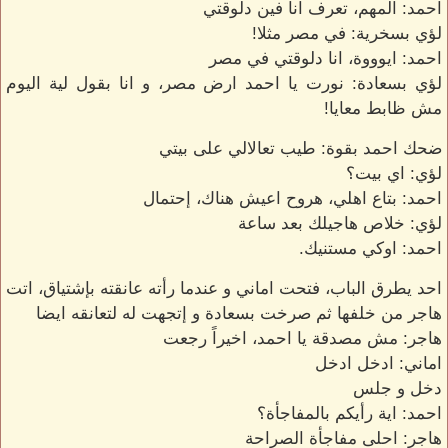
احمد: المهم، تعرف انا فين دلوقتي
لؤي بسخرية: في مصر مثلا!
احمد: ايوووة، انا دلوقتي في مصر
لؤي بسعادة: نورت يا احمد ارض مصر، و انا بقول لية اليوم
مش ظابط معايا!
ضحك احمد بقوة: طيب تعالالي على بيتي
لؤي: اي بيت؟
احمد: بتاع اهلي، هروح اعيش هناك، إحتمال
لؤي: خلاص هاجيلك بعد ساعة
احمد: اوكي مستنيك.
احد يطرق الباب، فتحت اماني و عندما رأته عانقته بإشتياق، اتت
هاجر من خلفها ثم صرخت بسعادة و إتجهت له لتعانقه ايضا
هاجر: مش مصدقة يا احمد، اخيراً رجعت
اماني: ادخل ادخل
دخل و جلس
احمد: اية رأيكم بالمفاجأة؟
هاجر: احلى مفاجأة الصراحة