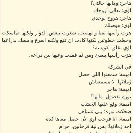
هاجر: ومالها حالتي؟
لؤي: تعالي اروحك
هاجر: هروح لوحدي
لؤي: هوصلك
هزت رأسها نفيا و نهضت، شعرت ببعض الدوار ولكنها تماسكت
وخطت خطوتين لكنها كادت ان تقع ولكنه اسرع وامسك بذراعها
لؤي بقلق: كويسة؟
هزت رأسها ببطئ ومن ثم فقدت وعيها بين ذراعه.
في الشركة
اميمة: سمعتوا اللي حصل
زُملائها: لا مسمعناش
اميمة: هاجر
نورة بفضول: مالها؟
اميمة: وقع عليها الخشب
ضحكت نورة: يلى تستاهل
اميمة: انا فرحت اوي لأن حصل معاها كدة
احد زملائها: بس لية فرحانين، حرام