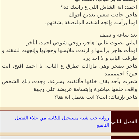
احمد: اية الشاش اللي ع راسك دة؟
هاجر: حادث صغير، بعدين اقولك
اومأ برأسه وإتجه لشقته الملتصقة بشقتهم.
بعد ساعة و نصف
اماني بصوت عالي: هاجر، روحي شوفي احمد، اتأخر
اومأت هاجر برأسها و ارتدت ملابسها وحجابها وإتجهت لشقته و
طرقت الباب و لا احد يرد
هاجر بضجر وهي مازالت تطرق ع الباب: يا احمد افتح، انت
فين؟ احممممد
شعرت بأحد يقف خلفها فألتفتت بسرعة، وجدت ذلك الشخص
واقف خلفها مباشرة وإبتسامة عريضة على وجهة
هاجر بإرتباك: انت؟ انت بتعمل اية هنا؟
رواية حب شبه مستحيل للكاتبة مي علاء الفصل
الفصل التالي
التاسع