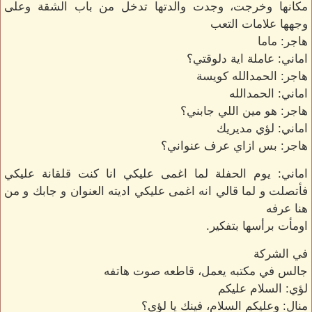
مكانها وخرجت، وجدت والدتها تدخل من باب الشقة وعلى
وجهها علامات التعب
هاجر: ماما
اماني: عاملة اية دلوقتي؟
هاجر: الحمدالله كويسة
اماني: الحمدالله
هاجر: هو مين اللي جابني؟
اماني: لؤي مديريك
هاجر: بس ازاي عرف عنواني؟
اماني: يوم الحفلة لما اغمى عليكي انا كنت قلقانة عليكي
فأتصلت و لما قالي انه اغمى عليكي اديته العنوان و جابك و من
هنا عرفه
اومأت برأسها بتفكير.
في الشركة
جالس في مكتبه يعمل، قاطعه صوت هاتفه
لؤي: السلام عليكم
منال: وعليكم السلام، فينك يا لؤي؟