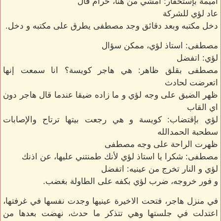
اميمة بإستحقار: امشي من هنا، حرام قال
عاد لؤي للشركة
دخل مكتبه وبعد دقائق وجد مصطفى يطرق على مكتبه و دخل.
مصطفى: استاذ لؤي، ممكن سؤال
لؤي: اتفضل
مصطفى بقلق ظاهر: هي هاجر كويسة؟ انا سمعت إنها
اتعرضت لحادث
ظهر الضيق على وجه لؤي و ما زاده ضيقا عندما قال هاجر دون
اي القاب
لؤي بإقتضاب: كويسة و هي رجعت بيتها ترتاح والإصابات
سطحبة الحمدالله
ظهرت الراحة على وجه مصطفى
مصطفى: شكرا يا استاذ لؤي لأنك طمنتني عليها، عن اذنك
لؤي و النار تخرج من عينيه: اتفضل
و فور خروجه، ضرب لؤي بكفه على الطاولة بغضب.
في منزل هاجر، فتحت الاخيرة عينيها وجدت نفسها في غرفتها،
اعتدلت في جلستها وهي تتذكر ما حدث، نهضت بعدها من