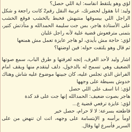
لؤي وهو يلتقط انفاسه: اية اللي حصل؟
وليد: انا هقول لحضرتك، عربية النقل رقم2 كانت راجعة و شكل
الراجل اللي بيسوقها منتبهش فخبط بالخشب فوقع الخشب
على الأستاذة هاجر، بس جت سليمة الحمدالله و متأذتش كتير،
بتمنى مترفعوش قضية علية لأنه راجل غلبان
لؤي: حاجة مش بأيدي، لو هاجر عايزة تعمل مش همنعها
ثم قال وهو يلتفت حوله: فين اوضتها؟
اشار وليد لأحد الغرف، إتجه لغرفتها و طرق الباب، سمع صوتها
الضعيف وهي تسمح له بالدخول، دلف ليتقدم منها ويقف امام
الفراش الذي تجلس عليه، كان جبينها موضوع عليه شاش وهناك
خدوش بسيطة على وجهها
لؤي: انا اسف على اللي حصل
هاجر بصوت ضعيف: الحمدالله إنها جت على قد كدة
لؤي: عايزة ترفعي قضية ع...
قاطعته بسرعة: لا لا حرام، حصل خير
اومأ برأسه و الإبتسامة على وجهه، اتت ان تنهض من على
السرير فأسرع لها وقال.