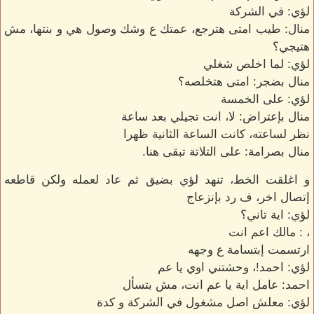
لؤي: في الشركة
منال: طيب امتى هترجع، عمتك ع وشك وصول هي و بنتها، مش
هتيجي؟
لؤي: لما اخلص شغلي
منال بضجر: امتى هتخلصه؟
لؤي: على الخمسة
منال بإعتراض: لا، انت تجيلي بعد ساعة
نظر لساعته، كانت الساعة الثانية ظهرا
منال بصرامة: على التلاتة تبقى هنا.
و اغلقت الخط، تنهد لؤي بضيق ثم عاد لعمله ولكن قاطعه
إتصال اخر، ف رد بإنزعاج
لؤي: اية تاني؟
، : مالك اعم انت
ارتسمت إبتسامة ع وجهه
لؤي: احمد!، وحشتني اوي يا عم
احمد: عامل اية يا عم انت، مش بتسأل
لؤي: معلش اصل مشغول في الشركة و كدة