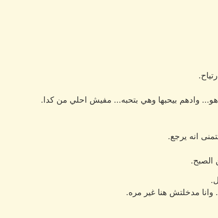
تياح.
و... وادهم بيحبها وهي بتحبه... مفيش احلي من كدا.
نى انه يرجع.
 الصبح.
.
 وانا مدخلتش هنا غير مره.