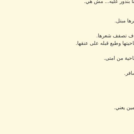
 بندور عليه... مش هي.
ا مبتل.
 ف تصفف شعرها.
حيتها وطبع قبله على عنقها.
صاحية من امتى.
فر.
مين يعني.