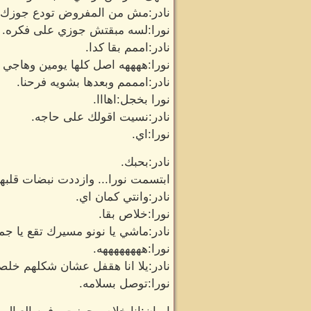
نادر:مش من المفروض تودع جوزك و
نورا:لسه مبقتش جوزي على فكره.
نادر:اممم بقا كدا.
نورا:ههههه اصل كلها يومين وهاجي 
نادر:امممم وبعدها بشويه فرحنا.
نورا بخجل:اهااا.
نادر:نسيت اقولك على حاجه.
نورا:اي.
نادر:بحبك.
ابتسمت نورا... وازددت نبضات قلبها
نادر:وانتي كمان اي.
نورا:خلاص بقا.
نادر:ماشي يا نونو مسيرك تقع يا جم
نورا:ههههههههه.
نادر:يلا انا هقفل عشان شكلهم خلصو
نورا:توصل بسلامه.