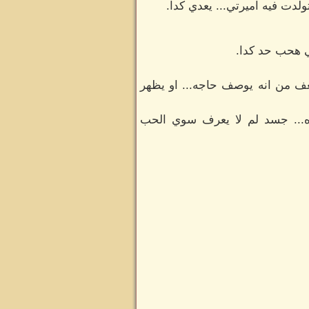
لدت فيه اميرتي... يعدي كدا.
ني هحب حد كدا.
ف من انه يوصف حاجه... او يظهر
ه... جسد لم لا يعرف سوي الحب