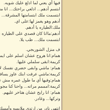
فيها أي يعني لما ادلع عليك شويه.
ابتسم أدهم... ادلعي براحتك... انا
ابتسمت ملك ابتسامتها المشرقة...
أدهم وهو يغمز لها:على اي.
ملك:الطياره يا أدهم.
أدهم:ماانا كان قصدي على الطياره 
ابتسمت ملك... طب يلا.
ف منزل الشوربجي.
همام:انا هروح عشان اسلم على ايما
كريمة:ابقى سلملي عليها.
همام: ماشي وابقى حضري نفسك لان ك
كريمة:ماشي عرفت ابنك عاوز يسافر 
همام:وفيها أي ما طول عمره مش عاي
كريمة:امممم مراته... واحنا كنا مج
همام: انا رايح عشان هتاخر عليهم.
وتركها... وغادر.
انتهى نادر من ارتدي ملابسه وأمسك 