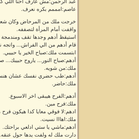
عبد الرحمن:مش عارف احنا اللي كنا
عاصم:امممم بكره نعرف.
خرجت ملك من المرحاض وكان شعره
واقفت أمام المرأة لتصففه.
استيقظ أدهم وجدها تقف ومندمجة
قام أدهم من الي الفراش... واتجه نا
ابتسمت ملك:صباح الخير يا حبيبي.
أدهم:صباح النور... ياروح حبيبك... 
ملك:من شويه.
أدهم:طب حضري نفسك عشان هنسا
ملك:حاضر.
أدهم:الفرح هيبقى اخر الاسبوع.
ملك:فرح مين.
ادهم:لا فوقي معايا كدا هيكون فرح 
ملك:اهااا نسيت.
أدهم:ماشي يا ستي ادلعي براحتك.
دارت ملك له ولفت يدها حول عنقه.