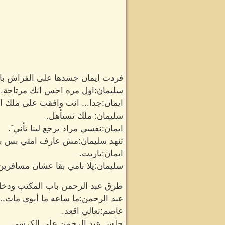
فردت ايمان جسدها على الفراش بار
سليمان:اول مره احس انك مرتاحة.
ايمان:جدا... انت وافقت على ملك اه
سليمان: ملك تستأهل.
ايمان:نفسي مراد يرجع لينا تأني َ.
تنهد سليمان:مش عارف امتي بس بتم
ايمان:ياريت.
سليمان:يلا نامي بقا عشان مسافرين
طرق عبد الرحمن باب المكتب ودخل
عبد الرحمن:ما ساعه ما أبوي مات...
عاصم:تعالي اقعد.
جلس عبد الرحمن على الكرسي.