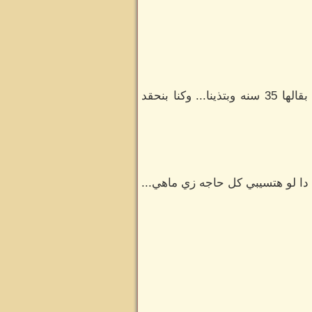
عبد الرحمن:المال الحرام مش هيدوم يا اخوي وانت شوفت اللي حصلنا... زينت كانت قاعده معانا بقالها 35 سنه وبتذينا... وكنا بنحقد
 دا لو هتسيبي كل حاجه زي ماهي...