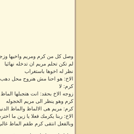
وصل كل من كرم ومريم واخيها وزجت
لم تكن تحلم مريم ان تدخله نهائيا
نظر له اخوها باستغراب
الاخ: هو احنا مش هنروح محل دهب
كرم: لا
زوجه الاخ بحقد: انت هتجبلها الماظ
كرم وهو ينظر الى مريم الخجوله
كرم: مريم هى الالماظ والماظ الدنيا
الاخ: ربنا يكرمك فعلا يا زين ما اخت
وبالفعل انتقى كرم طقم الماظ غالى 