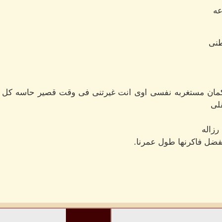
عه
طنى
مان مستغربه نفسى اوى انت غيرتنى فى وقت قصير حاسه كل حا
لى
رزاله
نفضل فاكرنها طول عمرنا.