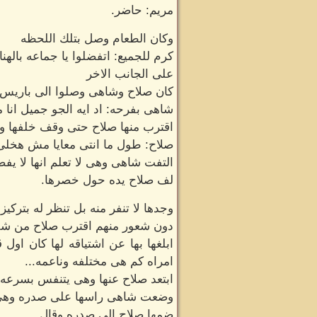
مريم: حاضر.
وكان الطعام وصل بتلك اللحظه
كرم للجميع: اتفضلوا يا جماعه بالهنا
على الجانب الاخر
كان صلاح وشاهى وصلوا الى باريس م
شاهى بفرحه: اد ايه الجو جميل انا
اقترب منها صلاح حتى وقف خلفها و
صلاح: طول ما انتى معايا مش هخل
التفت شاهى وهى لا تعلم انها لا يف
لف صلاح يده حول خصرها.
وجدها لا تنفر منه بل تنظر له بتركي
دون شعور منهم اقترب صلاح من شفتيه
ابلغها بها عن اشتياقه لها كان اول 
امراه كم هى مختلفه وناعمه...
ابتعد صلاح عنها وهى يتنفس بسرعه
وضعت شاهى راسها على صدره وهى
ضمها صلاح الى صدره وقال