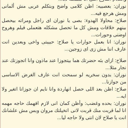
نوران: بعصبيه: اظن كلامى واضح وبتكلم عربى مش ألمانى
ومش هرجع فيه...
صلاح: محاولا الهدوء: بصى يا نوران اى راجل ومراته بيحصل
بينهم خلافات ومش كل ما تحصل مشكله هتعملى فيلم وهروح
اوضتى وحورات...
نوران: انا بعمل حوارات يا صلاح: حبيبتى واخى وبعدين انت
عارف اننا مش زى اى زوجين...
صلاح: ازاى بئه حضرتك هما بيتجوزا عند ماذون وانا اتجوزتك عند
نجار مثلا...
نوران: بدون سخريه لو سمحت انت عارف الغرض الاساسى
من جوازنا...
صلاح: اظن بعد اللى حصل انهاردة وانا نايم ان جوزانا اتغير ولا
ايه...
نوران: بحده وغضب: وأظن كمان انى لازم افهمك حاجه مهمه
انا لما قربت منك قربت لانى اتخيلتك مروان وبس مش علشانك
انت يا صلاح لان انتى ولا حاجه ليا...