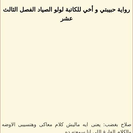
رواية حبيبتي و أخي للكاتبة لولو الصياد الفصل الثالث
عشر
صلاح بغضب: يعنى ايه ماليش كلام معاكى وهتسيبى الاوضه
والكلام الفارغ اللى انا سمعته ده...