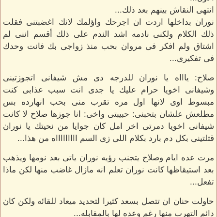
انتهى النقاش بينهم بعد ذلك...
نوران بداخلها اردت ان اجرحك واؤلمك لانك اغضبتنى فقلت
ذلك الكلام ولكنى نادمه اشد الندم على ذلك أقسم اننى لم
اشتاق ولم افكر فى مروان بحب منذ زواجى بك فانت وحدك
فى تفكيرى...
صلاح: ياااه يا نوران للدرجه دى مش شيفانى اتجوزتينى
وشيفانى اخويا حرام عليك يا جدى انت سبب عذابى كنت
مبسوط اوى لانها اول مره تقرب منى بحب انهارده بس
مطلعش علشان بتحبنى: حبيبتى واخى: انا جوزها صلاح لا كانت
شيفانى اخويا دمرتى اخر امل كان جوايا من نحيتك يا نوران
قتلتينى بكل دم بارد بكلام اللى زى السم اااااااااه من هذا...
مرت عده ايام وصلاح يتجنب رؤيه نوران ياتى بعد نومها ويذهب
بعد استيقاظها كانت نوران تعلم انه مازال غاضب منها لكن ماذا
تفعل...
حاولت حنان ان تتصل بسعد كثيرا لتحديد ميعاد للقائه ولكن كان
دائم التهرب منها رغم وعده لها بالمقابله...