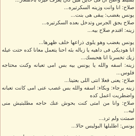
صلاح: انا وانت وزينه السكرتيره...
يونس بغضب: يبقى هى بنت...
صلاح يجق الجرس وتدخل بعده السكرتيره...
زينه: افندم صلاح بيه...
يونس بغضب وهو يلوى ذراعها خلف ظهرها...
انا هوديكى فى داهيه يا زباله بئه احنا يتعمل معانا كده حتت عيله
زيك تخسرنا انا هحبسك...
زينه: اسفه والله يا يونس بيه بس امى تعبانه وكنت محتاجه
فلوس...
صلاح: يعنى فعلا انتى اللى بعتينا...
زينه برجاء: وبكاء: اسفه والله بس غصب عنى امى كانت تعبانه
واضطريت اعمل كده
صلاح: وانا من امتى كنت بحوش عنك حاجه مطلبتيش منى
ليه...
صمتت ولم ترد...
يونس: اطلبلها البوليس حالا...