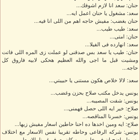
حنان: سعد انا لازم اشوفك...
سعد: مشغول يا حنان اعمل ايه...
حنان بغضب: مفيش حاجه اهم من اللى انا فيه...
سعد: طيب طيب...
حنان: امتى...
سعد: انهارده فى الفيلا...
حنان: طيب يا سعد بس صدقنى لو عملت زى المره اللى فاتت
ومشيت قبل ما اجى والله العظيم هحكى لابيه فاروق كل
حاجه...
سعد: لالا خلاص هكون مستنى يا حبيبتي...
يونس يدخل مكتب صلاح بحزن وغضب...
يونس: شفت المصيبه...
صلاح: خير ايه اللى حصل فهمنى...
يونس: خسرنا المناقصه...
صلاح: ايه ومين اخدها ده احنا حاطين اسعار مفيش زيها...
يونس: شركه الرفاعى وحاطه تقريبا نفس الاسعار مع اختلاف
بسيط واضح ان فى خاين مين كان يعرف غيرنا بالاسعار...