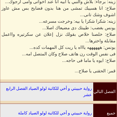
زينه: برجاء: بلاش والنبي يا ابيه انا عند اخواتى وامى أرجوك...
صلاح: انا هسيبك تمشى من هنا بدون فضايح بس مش عاوز
اشوف وشك تانى...
زينه: شكرا شكرا يا بيه: وخرجت مسرعه...
يونس بغضب: طيبتك دى مضيعاك اصلا...
صلاح: خلصنا خلاص بقولك نزل إعلان عن سكرتيره وااعمل
مقابلة واخترها...
يونس: ههههههه ياااه يا ريت كل المهمات كده...
فى نفس الوقت رن هاتف صلاح وكان المتصل امه...
صلاح: ايوه يا ماما فى حاجه...
قمر: الحقنى يا صلاح...
رواية حبيبتي و أخي للكاتبة لولو الصياد الفصل الرابع
الفصل التالي
عشر
جميع
رواية حبيبتي و أخي للكاتبة لولو الصياد كاملة