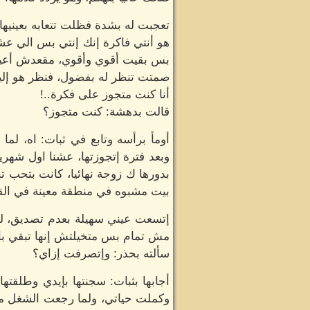
تعجبت له بشدة فظلت تتعابه بعينيها 
هو أنتي فاكرة إنك إنتي بس الي عش
بس بقيت أقوي وأقوي، مقعدش أعيط
صمتت تنظر له بفضول، فنظر هو إليه
أنا كنت متجوز على فكرة..!
قالت بدهشة: كنت متجوز؟
أومأ برأسه وتابع في ثبات: اه، لم
وبعد فترة إتجوزتها، عشنا اول شهري
بدورها ك زوجة نهائيا، كانت بتحب
بيت مشبوه في منطقة معينة في القا
إتسعت عيني سهيلة بعدم تصديق، 
مش تمام بس متخيلتش إنها تبقي بال
سألته بحذر: وإتصرفت إزاي؟
أجابها بثبات: سجنتها بإيدي وطلقته
وكملت حياتي، ولما رجعت الشغل م