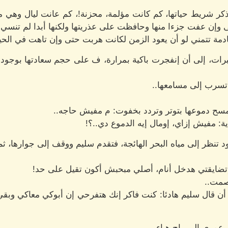
كر شريط حياتها، كم كانت مؤلمة، محزنة!، كم عانت ليال وهي م
تى وإن عفت جزءا منها وحافظت على عذريتها ولكنها أبدا لم تنس
دمة تتمني لو أن يعود الزمن لكانت هربت حتى وإن تاهت في الحياة
العبرات، إلى أن إنفجرت باكية بمرارة، ف على حجم سعادتها بوجود 
تسرب إلى مسامعها..
مسح دموعها بتوتر وتردد بخفوت: م مفيش حاجه..
ة: مفيش إزاي، إومال إيه الدموع دي..؟!
ود تنظر إلى مياه البحر الهائجة، فتقدم سليم ووقف إلى جوارها، ث
تضايقتي هدخل أنام، أصلي مبحبش أكون تقيل على حد!
صمت..
 أن قال سليم هادئا: كنت فاكر إنك هتفرحي إن أبوكي معاكي وبق
عمري الي راح هباء..