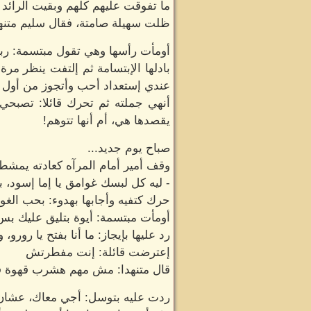
ما تفوقت عليهم كلهم وبقيت الرائد
ظلت سهيلة صامتة، فقال سليم متنه
أومأت رأسها وهي تقول مبتسمة: ربن
بادلها الإبتسامة ثم إلتفت ينظر مرة
عندي إستعداد أحب وأتجوز من أول 
أنهي جملته ثم تحرك قائلا: تصبحي 
يقصدها هي، أم أنها تتوهم!
صباح يوم جديد...
وقف أمير أمام المرآه كعادته يمشط ش
- ليه كل لبسك غوامق يا إما إسود، ب
حرك كتفيه وأجابها بهدوء: بحب الغوا
أومأت مبتسمة: أيوة بتليق عليك ب
رد عليها بإيجاز: ما أنا بفتح يا رو
إعترضت قائلة: إنت مفطرتش
قال متنهدا: مش مهم هشرب قهوة ف
ردت عليه بتوسل: أجي معاك، عشان 