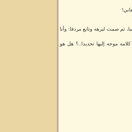
اني!
ا، ثم صمت لبرهه وتابع مردفا: وأنا
لامه موجه إليها تحديدا..؟ هل هو