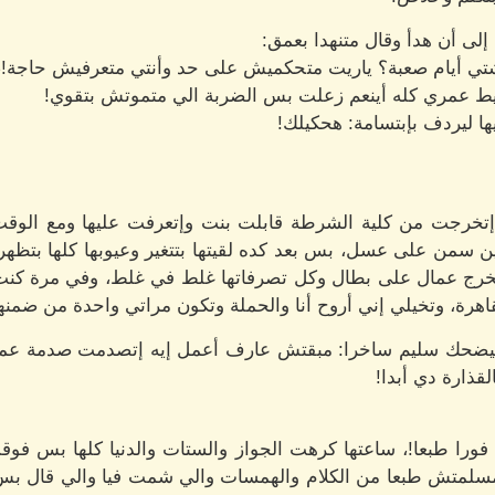
إلى أن هدأ وقال متنهدا بعمق:
تي أيام صعبة؟ ياريت متحكميش على حد وأنتي متعرفيش حاجة!، 
 عمري كله أينعم زعلت بس الضربة الي متموتش بتقوي!
ا ليردف بإبتسامة: هحكيلك!
ا إتخرجت من كلية الشرطة قابلت بنت وإتعرفت عليها ومع الوقت 
ن سمن على عسل، بس بعد كده لقيتها بتتغير وعيوبها كلها بتظهر
 تخرج عمال على بطال وكل تصرفاتها غلط في غلط، وفي مرة كنت
هرة، وتخيلي إني أروح أنا والحملة وتكون مراتي واحدة من ضمن
ليضحك سليم ساخرا: مبقتش عارف أعمل إيه إتصدمت صدمة عمري
قذارة دي أبدا!
ا فورا طبعا!، ساعتها كرهت الجواز والستات والدنيا كلها بس ف
سلمتش طبعا من الكلام والهمسات والي شمت فيا والي قال بس