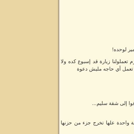
ير لوحده!
تعملولنا زيارة قد إسبوع كده ولا
قي تعمل أي حاجه مليش دعوة
وا إلى شقة سليم...
ة واحدة علها تخرج جزء من حزنها