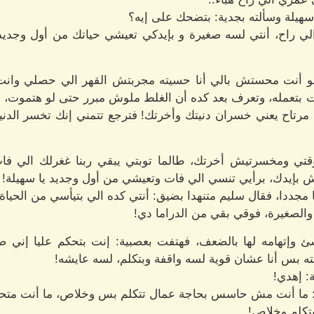
يلة وسألته بجدية: بتضحك على إيه؟
لي راح، أنتي لسه صغيرة و بإيدكي تعيشي حياتك من أول وجديد
هو أنت محستش بالي أنا حسيته مجربتش القهر الي حصلي وان
ت بتعمله، وتعرف بعد كده أن الغلط ملوش مبرر حتى لو هتموت، 
رتاح يعني خسران دنيتك وأخرتك! فترجع تتمني إنك تخسر الدنيا
فوقتي ومخسرتيش أخرتك، طالما توبتي يبقي ربنا غغرلك الي فات
اش بإيدك، برأيي تنسي الي فات وتعيشي من أول وجديد يا سهيلة!
ددا، فقال سليم متنهدا بضيق: أنتي كده الي بتيأسي من الحياة،
والصغيرة، فوقي بقي من الدراما دي!
وإتهامه لها بالضعف، فهتفت بعصبية: إنت بتحكم عليا إني ضعي
 بس أنا عشان قوية لسه واقفة وبتكلم، لسه عايشه!
ة: إهدي!
ما أنت مش حاسس بحاجة عمال تتكلم بس وخلاص، ما أنت متحر
بتكلم وخلاص!