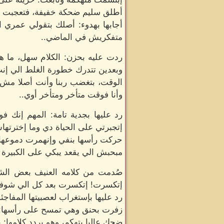
أطلق سليم ضحكة خفيفة، فتعجبت سه
أجابها بهدوء: أصلك بتقولي عمري ا
متفكريش في الماضي..
ردت عليه بحزن: الكلام سهل، ما 
وبعدين تتدرك خطورة الغلط الي إن
الوقت، بتغضب ربنا وأنت أصلا مش م
وأنا فوقت متأخر ومتأخر أوي..
رد عليها بجدية تامة: المهم إنك 
إتجبرتي على الحياة دي وما إخترته
حركت رأسها بنفي وإنهمرت دموعها مج
مبحبش الي يقعد يبكي على الكبيرة 
صُدمت من كلامه العنيف بعض الشئ 
إتكسرت! إتكسرت بعد كل الي شوفته
رد عليها بإستغراب لعصبيتها المفاجئ
زفرت بحنق وهي تمسح على رأسها: 
ضحك عاليا بتهكم، وهو يردد كلامها: 