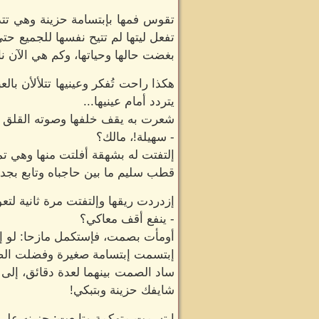
تقوس فمها بإبتسامة حزينة وهي تتذ
تفعل ليتها لم تتيح نفسها للجميع ح
بغضت حالها وحياتها، وكم هي الآن نا
هكذا راحت تُفكر وعينيها تتلألأن ب
يتردد أمام عينيها...
شعرت به يقف خلفها وصوته القلق 
- سهيلة!، مالك؟
إلتفتت له بشهقة أفلتت منها وهي ت
قطب سليم ما بين حاجباه وتابع بجدي
إزدردت ريقها وإلتفتت مرة ثانية لتع
- ينفع أقف معاكي؟
أومأت بصمت، فإستكمل مازحا: لو إ
إبتسمت إبتسامة صغيرة وفضلت ال
ساد الصمت بينهما لعدة دقائق، إلى
شايفك حزينة وبتبكي!
إبتسمت متهكمة وتابعت: حزينه على 