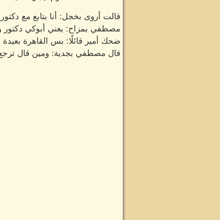
قالت أروى بخجل: أنا بتابع مع دكتور
مصطفي بمزاح: يعني أبوكي دكتور وأن
ضحك أمير قائلًا: بس القاهرة بعيد
قال مصطفي بجدية: ومين قال ترجع ت