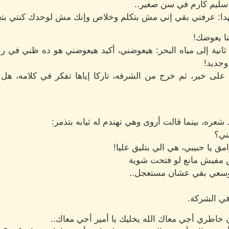
 سليم كارم في سن صغير..
دا: عرفتي بقي إني مش بتكلم وخلاص وإنك مش لوحدك كنتي بتع
ا يعوضك!
 ثانية إلى مياه البحر: هيعوضني، أكيد هيعوضني هو ده ظني في ربن
وجديد!
على خير، ثم خرج من الشرفه، تاركا إياها تفكر في كلامه، هل ك
عره، بينما قالت أروى وهي تهندم له ثيابه بتذمر:
ني؟
مق يا حبيبي، هي الي بتليق عليا!
س مفيش مانع لو فتحت شوية
رو، وسعي بقي عشان مستعجل..
ي الشركة.
خاطري أجي معاك الله يخليك يا أمير أجي معاك..