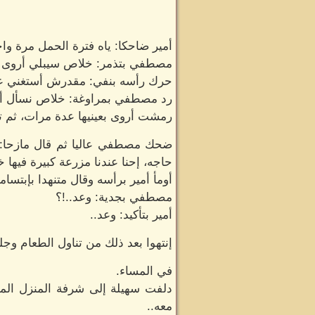
أمير ضاحكا: ياه فترة الحمل مرة و
مصطفي بتذمر: خلاص سيبلي أروى تقع
حرك رأسه بنفي: مقدرش أستغني عن
رد مصطفي بمراوغة: خلاص نسأل أروى و
رمشت أروى بعينيها عدة مرات، ثم ت
ضحك مصطفي عاليا ثم قال مازحا: بق
حاجه، إحنا عندنا مزرعة كبيرة فيها
أومأ أمير برأسه وقال متنهدا بإبتسا
مصطفي بجدية: وعد..!؟
أمير بتأكيد: وعد..
إنتهوا بعد ذلك من تناول الطعام وج
في المساء.
دلفت سهيلة إلى شرفة المنزل المط
معه..