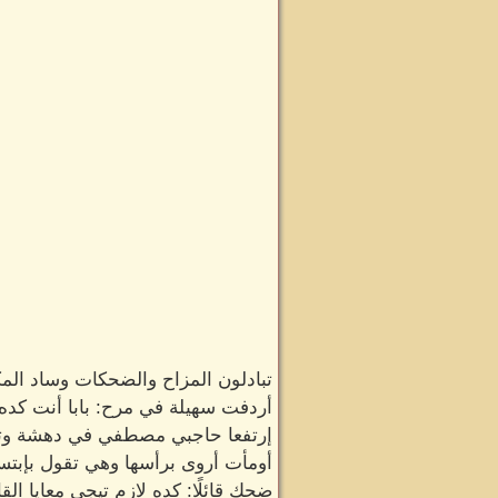
تبادلون المزاح والضحكات وساد الم
أردفت سهيلة في مرح: بابا أنت كده
إرتفعا حاجبي مصطفي في دهشة وتابع:
أومأت أروى برأسها وهي تقول بإبتسا
ضحك قائلًا: كده لازم تيجي معايا ال