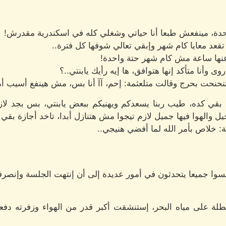
احدة، مينفعش طبعا أنا حياتي وشغلي كله في اسكندرية مقدرش!
د معايا كام شهر وإبقي تعالي شوفها كل فترة..
ها ساعة مش كام شهر حتة واحدة!
أنا متأكد إنها هتوافق، ها إيه رأيك يابنتي..؟
نحنحت بحرج وقالت متلعثمة: إحم، آآ أنا بس، مش هينفع أسيب أم
ي كده، طيب ربنا يسعدكم ويهنيكم ببعض يابنتي، بس بجد لازم 
 خيل والهوا فيها جميل لازم تيجوا مش هتنازل أبدا، تاخد أجازة ب
مة: خلاص بأمر الله لما أفضي هنيجي..
لسوا جميعا يتحدثون في أمور عديدة إلى أن إنتهت الجلسة وإنصرف
لة على مياه البحر، إستنشقت أكبر قدر من الهواء وزفرته دفع