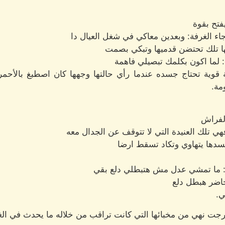
تح بقوة
 الغرفة: وبعدين معاكي في شغل العيال دا
ها تلك تحتضن قدميها وتبكي بصمت
لما اكون بكلمك تبصيلي فاهمة
وية تحتاج جسده عندما رأي حالتها وجهها كان اصطبغ بالأحمر 
مة.
لفراش
ي تلك العنيدة التي لا تتوقف عن الجدال معه
دها يتهاوي وتكاد تسقط ارضا
ة: ما تمشي عدل مش هتبطلي دلع بقي
اضر هبطل دلع
ي.
ت نهي من مخبائها التي كانت تراقب من خلاله ما يحدث في الغ