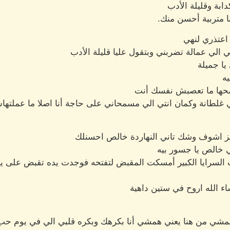
ابة وقليلة الأدب
ا متربية أحسن منك.
اعتذري لنهي
الي عمالة تضربني وبتقول عليا قليلة الأدب
يا جميلة
ه
امحها ما تعصبش نفسك أنت
ي غلطانة وكمان انتي الي مسمحاني على حاجة أنا اصلا ما عملته
 اشوف وشك تاني النهاردة خالص احسنلك
ي خالص يا جسور بيه
 السرايا الكبير أمسكت المقبض لتفتحه فوجدت يده تقبض على يد
اء الله اروح في ستين داهية
همشي من هنا يعني همشي أنا بكرهك وبكره قلبي الي في يوم حب