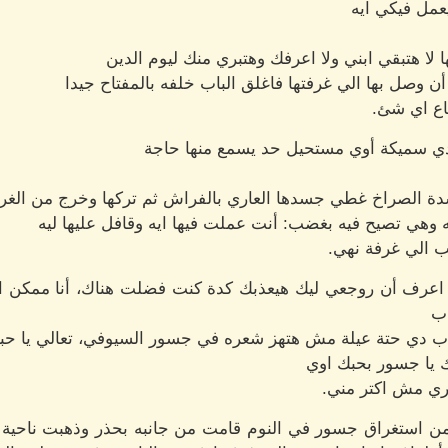
عمل فيكي ايه
ا لا هتبقي ابني ولا اعرفك وهتبري منك ليوم الدين
ن وصل بها الي غرفتها فاغلق الباب خلفه بالمفتاح جيدا
ع اي شئ.
دي سميكة أوي مستحيل حد يسمع منها حاجة
شدة الصراخ غطي جسدها العاري بالفراش ثم تركها وخرج من الغرفة
 وهي تصيح فيه بغضب: أنت عملت فيها ايه وقافل عليها ليه
ب الي غرفة نهي.
 اعرف أن روجعي ليك هيعذبك كدة كنت فضلت هناك، أنا ممكن ا
ب
عذب دي حتة عيلة مش هتهز شعره في جسور السيوفي، تعالي يا حب
 يا جسور بحبك اوي
ري مش اكتر مني.
ن استغراق جسور في النوم قامت من جانبه بحذر وذهبت ناحية 