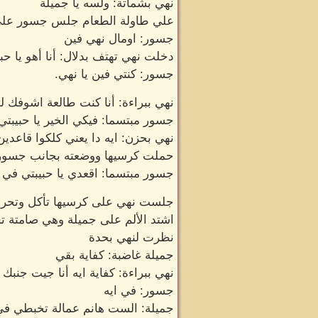
نهي بشماتة: ولسه يا جميلة
علي طاولة الطعام جلس جسور على رأ
جسور: اومال نهي فين
دخلت نهي تهتف بدلال: أنا أهو يا حب
جسور: كنتي فين يا نهي.
نهي ببراءة: أنا كنت طالعة اشوفك ل
جسور مبتسما: فيكي الخير يا حبيبتي 
نهي بحزن: ايه دا يعني كلكوا قاعدي
حملت كرسيها ووضعته بجانب جسور 
جسور مبتسما: اقعدي يا حبيبتي في ا
جلست نهي على كرسيها تأكل وتحرك 
اشتد الألم على جميلة وهي صامتة تح
نظرت لنهي بحدة
جميلة غاضبة: كفاية بقي
نهي ببراءة: كفاية ايه أنا جيت جنبك
جسور: في ايه
جميلة: الست هانم عمالة تخبطي ف