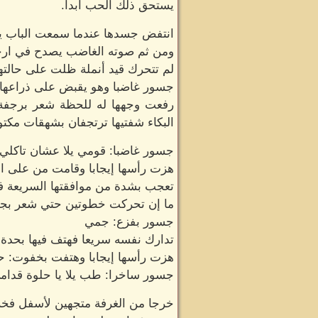
يستحق ذلك الحب ابدا.
انتفض جسدها عندما سمعت الباب يف
ومن ثم صوته الغاضب يصدح في ارجاء
لم تتحرك قيد أنملة ظلت على حالت
جسور غاضبا وهو يقبض على ذراعها: 
رفعت وجهها له للحظة شعر برجفة ق
البكاء شفتيها ترتجفان بشهقات مكتو
جسور غاضبا: قومي يلا عشان تاكلي
هزت رأسها إيجابا وقامت من على ا
تعجب بشدة من موافقتها السريعة فه
ما إن تحركت خطوتين حتي شعر بجس
جسور بفزع: جمي
تدارك نفسه سريعا فهتف فيها بحد
هزت رأسها إيجابا وهتفت بخفوت: ح
جسور ساخرا: طب يلا يا حلوة قدام
خرجا من الغرفة متجهين لأسفل فخرج