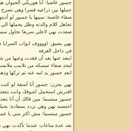
جسور غاضبا: أنا هوريكي الحيوان هي
حملها بين ذراعيه قصرا وهي تصرخ
صفاء غاضبة: سيبها يا جسور لو أذيته
تجاهل كلام والدته وظل يحملها الي أ
صعدت نهي لاعلي سريعا تحاول سما
نهي بضيق: اووووف ابواب السرايا 
في داخل الغرفة
ابتعد عنها بعد أن فقدت وعيها من 
ليجد صفاء تمسكه من تلابيب ملابسه
ابعد جسور يد امه عنه ثم تركها وذه
نهي بحزن: جسور أنا آسفة لو كنت
اقدرش استحمل اشوفك وانت بتتعذ
جسور مبتسما: مين قالك أن أنا بت
احتضنه نهي وهي تردد بسعادة: بحبك
جسور مبتسما: مش اكتر مني يا عم
بعد عدة ساعات عندما تأكدت نهي م