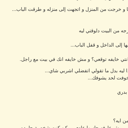
خرجت من المنزل و اتجهت إلى منزله و طرقت الباب...
رجه من البيت دلوقتي ليه
ا إلى الداخل و قفل الباب...
انتي خايفه توقعي؟ و مش خايفه انك في بيت مع راجل.
 ليه بدل ما تقولي اتفضلي اشربي شاي...
 خوفت لحد يشوفك...
بدري
من ايه؟
س مش عارفه حاسها عادي، يمكن كنت شخصية جامده...