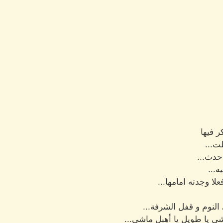
 فيها
ت...
 حدث...
ه...
لا وجدته امامها...
النوم و قفل الشرفة...
 يا طويل يا أهبل ماشي...