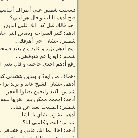
تسحبت شمس على أطراف أصابعها و 
فتح أدهم الباب و قال هو انتي؟
-حد قالك قبل كدا انك قليل الذوق
ادهم: كتير الصراحه وبعدين انتي خا
شمس: عشان اجي أهزقك...
لمح أدهم يزيد و عابد من بعيد فسحبه
شمس: ايه يا عم هتوقعني...
رفع أدهم احدي حاجبيه و قال يعني 
-هخاف من ايه؟ و بعدين بتشدني كدا
أدهم: عشان الشيخ عابد و يزيد برا
شمس: اكيد رايحين يصلوا الفجر...
أدهم: امممم ممكن بس تقريبا لسه 
شمس: المسجد بعيد عن هنا...
أدهم: تشرب شاي يا باشا...
شمس: انت بتكلمني انا؟
أدهم: اهااا بما انك عادي و هتخافي 
شمس: هو من الطبيعي اني اقلق ب