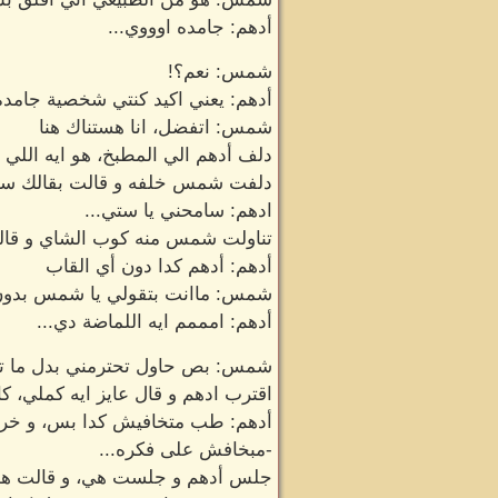
أدهم: جامده اوووي...
شمس: نعم؟!
أدهم: يعني اكيد كنتي شخصية جامده
شمس: اتفضل، انا هستناك هنا
دلف أدهم الي المطبخ، هو ايه اللي 
دلفت شمس خلفه و قالت بقالك سنة
ادهم: سامحني يا ستي...
تناولت شمس منه كوب الشاي و قالت
أدهم: أدهم كدا دون أي القاب
شمس: ماانت بتقولي يا شمس بدون 
أدهم: امممم ايه اللماضة دي...
شمس: بص حاول تحترمني بدل ما تلاق
اقترب ادهم و قال عايز ايه كملي، 
أدهم: طب متخافيش كدا بس، و خرج 
-مبخافش على فكره...
جلس أدهم و جلست هي، و قالت هو ان