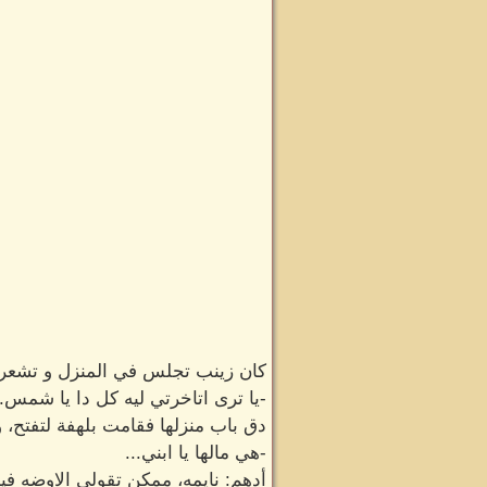
كان زينب تجلس في المنزل و تشعر 
-يا ترى اتاخرتي ليه كل دا يا شمس..
دق باب منزلها فقامت بلهفة لتفتح
-هي مالها يا ابني...
أدهم: نايمه، ممكن تقولي الاوضه في