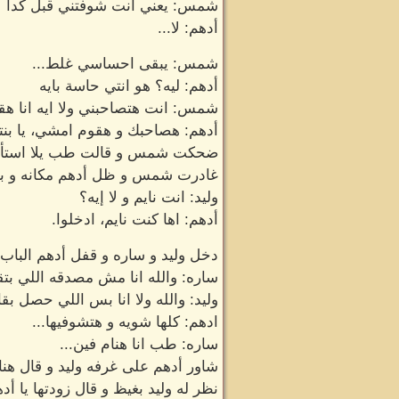
شمس: يعني انت شوفتني قبل كدا
أدهم: لا...
شمس: يبقى احساسي غلط...
أدهم: ليه؟ هو انتي حاسة بايه
شمس: انت هتصاحبني ولا ايه انا هق
أدهم: هصاحبك و هقوم امشي، يا بنتي
ضحكت شمس و قالت طب يلا استأذن ا
غادرت شمس و ظل أدهم مكانه و بعد
وليد: انت نايم و لا إيه؟
أدهم: اها كنت نايم، ادخلوا.
دخل وليد و ساره و قفل أدهم الباب
ساره: والله انا مش مصدقه اللي بتق
وليد: والله ولا انا بس اللي حصل بقا
ادهم: كلها شويه و هتشوفيها...
ساره: طب انا هنام فين...
شاور أدهم على غرفه وليد و قال هن
نظر له وليد بغيظ و قال زودتها يا أد