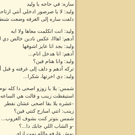
ساره: في حاجه يا وليد
وليد: لا يا صرصور ادخلي أنتي ارتاحي
دلفت ساره إلى الغرفه وضعت شنطتها
وليد: انت اتكلمت معاها ولا ايه
أدهم: اهااا، عكس نادين خالص دي ل
وليد: بجد انا عايز اشوفها
أدهم: انا هدخل انام...
وليد: وانا هنام فين؟
تركه أدهم و دلف إلى غرفته و قبل أن 
وليد: دي اخرتها، شكرا...
شمس: يلا يا زوزو اصحى دا كله نوم.
استيقظت زينب و قالت هي الساعه 
-عشره يلا بقا اصحى عشان نفطر
زينب: انتي امبارح كنتي فين؟
شمس بتوتر كنت بشوف الغروب...
-و الشاب اللي جابك دا...؟
-مش عارفه والله نمت ازاي