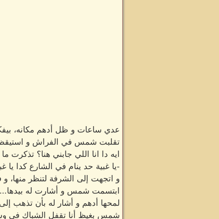
عدي ساعات و ظل أدهم مكانه، بيفكر
تقلبت شمس في الفراش و استيقظ
ايه دا انا اللي جابني هنا؟ تذكرت ما
-يا غبية حد ينام في الشارع كدا يا غبي
و اتجهت إلى الشرفة لتنظر منها، و فع
ابتسمت شمس و أشارت له بيدها...
لمحها أدهم و أشار له بأن تذهب إلى 
شمس بغيظ أنا تقفل الشباك في وشي