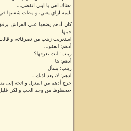
-هناك اهي يا ابني اتفضل...
نايمه ازاي يعني، و مطت شفتيها في
كان أدهم يضعها على الفراش برفق 
جبنها...
استغربت زينب من تصرفاته، و قالت ش
أدهم: العفو...
زينب: انت تعرفها؟
أدهم: ها
زينب: بسأل
ادهم: لا، بعد اذنك...
خرج أدهم من المنزل و اتجه إلى منزل
-محظوظ من وجد الحب و لكن قليل 