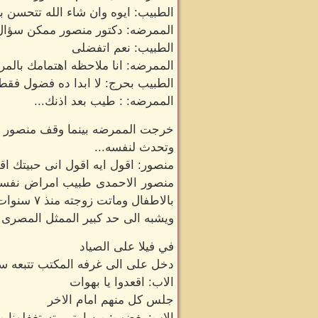
الطبيب: ايوه وان شاء الله تتحسن 
الممرضه: دكتور منصور ممكن سؤال
الطبيب: نعم اتفضلى
الممرضه: انا ملاحظه اهتمامك بالم
الطبيب بحرج: لا ابدا ده فضول فقط
الممرضه: : طيب بعد اذنك...
خرجت الممرضه بينما وقف منصور ينظر
وتحدث لنفسه...
منصور: اقول ايه اقول انى حبيتك اق
بالاطفال وماتت زوجته منذ ٧ سنوات
ويشبه الى حد كبير الممثل المصرى
في فيلا على الصياد
دخل على الى غرفه المكتب تتبعه س
الاب: اقعدوا يا بهوات
جلس كل منهم امام الاخر
الاب: بغضب: من امتى بتستغفلونا 