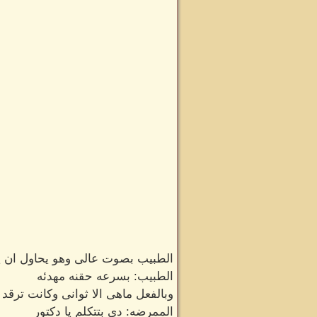
الطبيب بصوت عالى وهو يحاول ان يث
الطبيب: بسرعه حقنه مهدئه
وبالفعل ماهى الا ثوانى وكانت ترقد
الممرضه: دى بتتكلم يا دكتور