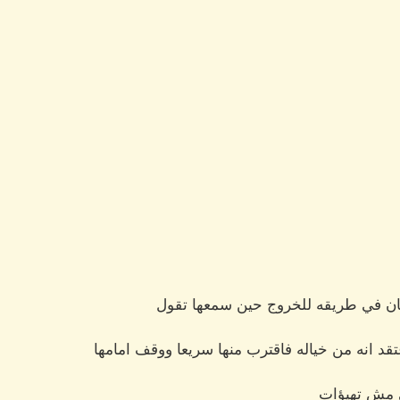
ن في طريقه للخروج حين سمعها تقول
تقد انه من خياله فاقترب منها سريعا ووقف امامها
ى مش تهيؤات