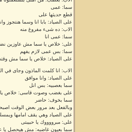
سما: عمى
قطع حديثها على
على الصياد: بابا انا وسما هنتجوز 
الاب: ده شىء مفروغ منه
سما: عمى انا
على: خلاص يا سما مش عاوزين نضايق
سما: بس عمى لازم يفهم
على الصياد: خلاص يا سما مش وقته
الاب: انا كلمت الماذون وجاى في ا
على الصياد: وانا موافق
سما بعصبيه: بس انل
على بغضب وصوت قاسى: خلاص يا س
سما بخوف: حاضر
وبالفعل بعد مرور بعض الوقت اصبح
على الصياد وهي يقف امامها ويمسك 
على: مبرووووك يا حبيبتى
سما بعيون غاضبه: مش هيحصل يا ع