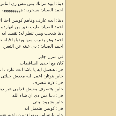
دينا: ايوه مراتك بس مش زى الناس ا
احمد الصياد: بسخريه: هههههههههه غ
دينا: انت عارف وفاهم كويس احنا ات
احمد الصياد: طيب نغير من انهارده
دينا بتعجب وهي تنظر له: تقصد ايه
احمد وهو يقترب منها ويقبلها قبله ط
احمد الصياد: : دى عينه عن التغير.
في منزل جابر
كان مع احدى الساقطات
هي: هتعمل ايه يا باشا انت عارف ان
جابر بتوتار: اعمل ايه معدش حيلتى 
هي: لازم تتصرف
جابر: هتصرف مفيش قدامى غير دينا
هي: دينا مين دى ان شاء الله
جابر بشرود: بنتى
هي: كويس هتعمل ايه
جابر بابتسامه صفراء: من ناحيه هع