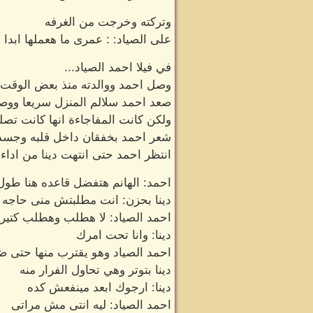
وتركته وخرجت من الغرفه
على الصياد: : عمرى ما هعملها ابدا 
في فيلا احمد الصياد...
وصل احمد ووالدته منذ بعض الوقت وق
صعد احمد سلالم المنزل سريعا ووصل
ولكن كانت المفاجاءة انها كانت تصل
شعر احمد بخفقان داخل قلبه وجسده
انتظر احمد حتى انتهت دينا من ادا
احمد: الهانم هتفضل قاعده هنا طول
دينا بحزن: انت مطلبتش منى حاجه و
احمد الصياد: لا هطلب وهطلب كتير 
دينا: وانا تحت امرك
احمد الصياد وهو يقترب منها حتى ض
دينا بتوتر وهي تحاول الفرار منه
دينا: ارجوك ابعد مينفعش كده
احمد الصياد: ليه انتى مش مراتى