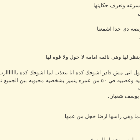
بسرعه ونعرف حكايتها
ريضه دى جدا اشمعنا
 لها وهي نائمه امامه لا حول ولا قوه لها
ول انى مش قادر اشوفك كده انا بتعذب لما اشوفك كده يااااااارب
منصور الاحمدى طبيب امراض نفسيه وعصبيه في ٥٠ من عمره يتميز بشخصيه م
 يوسف شعبان.
ما وهي راسها ارضا خجل من عمها
من امتى بتحصل المسخره