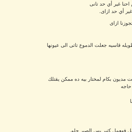
حنا غير أي حد تانى
ير أي حد ازاى.
جوزنا ازاى
ويله قاسيه جعلت الدموع تاتى الى عيونها
ت مديون بكام لمختار بيه ده ممكن يقتلك
حاجه
مل فهعمل كتير بس الصبر حلو.