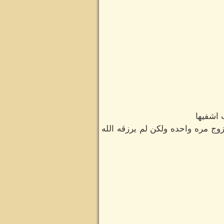
 اشفيها
حبوبه بين الجميع تزوج مره واحده ولكن لم يرزقه الله