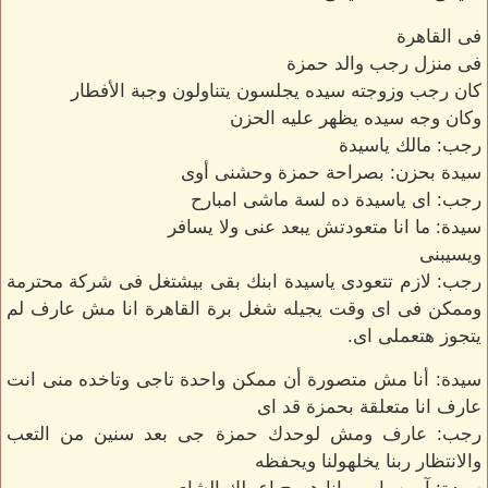
فى القاهرة
فى منزل رجب والد حمزة
كان رجب وزوجته سيده يجلسون يتناولون وجبة الأفطار
وكان وجه سيده يظهر عليه الحزن
رجب: مالك ياسيدة
سيدة بحزن: بصراحة حمزة وحشنى أوى
رجب: اى ياسيدة ده لسة ماشى امبارح
سيدة: ما انا متعودتش يبعد عنى ولا يسافر
ويسيبنى
رجب: لازم تتعودى ياسيدة ابنك بقى بيشتغل فى شركة محترمة
وممكن فى اى وقت يجيله شغل برة القاهرة انا مش عارف لم
يتجوز هتعملى اى.
سيدة: أنا مش متصورة أن ممكن واحدة تاجى وتاخده منى انت
عارف انا متعلقة بحمزة قد اى
رجب: عارف ومش لوحدك حمزة جى بعد سنين من التعب
والانتظار ربنا يخلهولنا ويحفظه