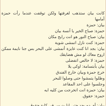
كانت بيان ستذهب لغرفتها ولكن توقفت عندما رأت حمزة
أمامها
بيان: حمزة
حمزة: صباح الخير يا آنسة بيان
بيان: صباح النور هو انت رايح مكان
حمزة: كنت نازل اتمشى شوية
بيان: بجد انا كنت عايزة أتمشى على البحر بس جنا نايمة ممكن
اروح معاك لو مش هضايقك
حمزة: لا خالص اتفضلى
بيان بأبتسامة: اوكى يلا
خرج حمزة وبيان خارج الفندق
وظلوا يتمشوا حتى وصلوا للبحر
وجلسوا على احد المقاعد
بيان: حمزة انت اتخرجت من كليه ايه
حمزة: حقوق.
بيان: أى ده بجد حتى انا بدرس فى كلية حقوق