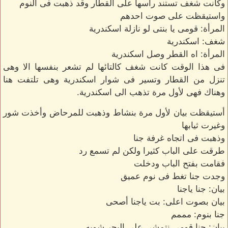
وكانت شغف تستند رأسها على القطار وقد ذهبت فى النوم
واستيقظت على صوت احدهم
المرأة: قومى يا بنتى لو نازلة اسكندرية
شغف: اسكندرية
المرأة: اه القطر وصل اسكندرية
فى هذا الوقت كانت شغف كالتائها لم تشعر بنفسها الا وهى
تنزل من القطار وتسير فى شوار اسكندرية وهى تلتفت هنا
وهناك فهى لأول مرة تذهب الى اسكندرية.
أستيقظت بيان لأول مرة بنشاط وذهبت للمرحاض وأخذت شور
وغيرت ثيابها
وذهبت فى اتجاه غرفة جنا
طرقت على الباب كثيرا ولكن لم تسمع رد
فقامت بفتح الباب ودخلت
وجدت جنا تغط فى نوم عميق
بيان: جنا ياجنا
بيان بصوت اعلى: بت ياجنا أصحى
جنا بنوم: مممم
بيان: جنا قومى نتمشى على البحر شويه