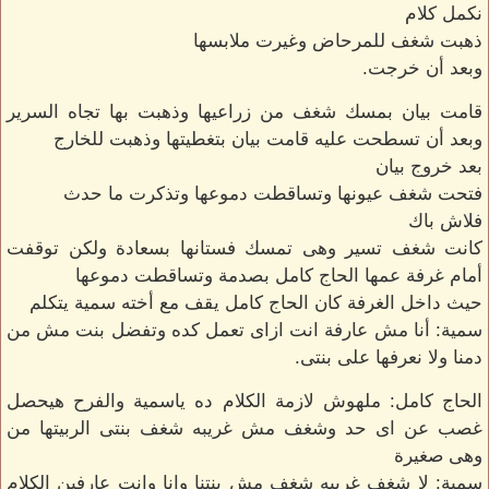
نكمل كلام
ذهبت شغف للمرحاض وغيرت ملابسها
وبعد أن خرجت.
قامت بيان بمسك شغف من زراعيها وذهبت بها تجاه السرير
وبعد أن تسطحت عليه قامت بيان بتغطيتها وذهبت للخارج
بعد خروج بيان
فتحت شغف عيونها وتساقطت دموعها وتذكرت ما حدث
فلاش باك
كانت شغف تسير وهى تمسك فستانها بسعادة ولكن توقفت
أمام غرفة عمها الحاج كامل بصدمة وتساقطت دموعها
حيث داخل الغرفة كان الحاج كامل يقف مع أخته سمية يتكلم
سمية: أنا مش عارفة انت ازاى تعمل كده وتفضل بنت مش من
دمنا ولا نعرفها على بنتى.
الحاج كامل: ملهوش لازمة الكلام ده ياسمية والفرح هيحصل
غصب عن اى حد وشغف مش غريبه شغف بنتى الربيتها من
وهى صغيرة
سمية: لا شغف غريبه شغف مش بنتنا وانا وانت عارفين الكلام