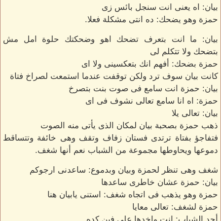
بيان: اه يعنى انت سنجل بائس زى
حمزة وهو يضحك: ده انتى مشكلة فعلا.
بيان: ما انت بتعرف تضحك اهو وضحكتك حلوة امل مش
بتضحك ولا تتكلم لى
حمزة بضحك: أفهم انك بتعكسينى ولا اى
كانت بيان سوف ترد ولكن توقفت عندما استمعت لصراخ فتاة
بيان: حمزة انت سامع فى صوت بنت بتصرخ
حمزة: اه انا سامع تعالى نشوف فى اى
بيان: تعالى يلا
ذهب حمزة بصحبة بيان لمكان الذى يأتى منه الصوت
فتفاجؤ بفتاة ترتدى فستان زفاف وتقف وهى خائفة وتتساقط
دموعها ويحاوطها مجموعة من الشباب نعم أنها شغف.
شغف وهى تنظر لحمزة وبيان وبدموع: ساعدنى ارجوكم
بيان: حمزة عشان خاطرى ساعدها
حمزة وهو يذهب فى اتجاه شغف: استنى يابيان هنا
حمزة لشغف: تعالى معايا
أحد الشباب: انت واخدها على فين كده