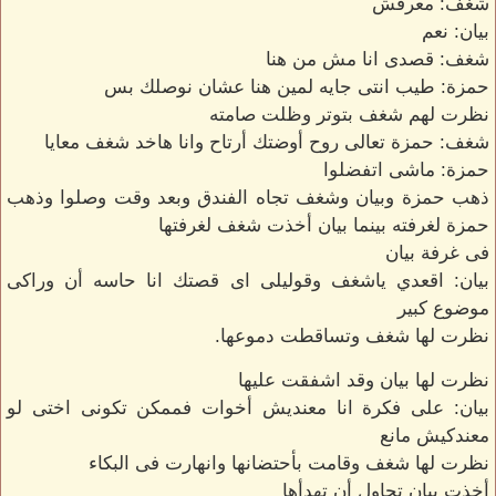
شغف: معرفش
بيان: نعم
شغف: قصدى انا مش من هنا
حمزة: طيب انتى جايه لمين هنا عشان نوصلك بس
نظرت لهم شغف بتوتر وظلت صامته
شغف: حمزة تعالى روح أوضتك أرتاح وانا هاخد شغف معايا
حمزة: ماشى اتفضلوا
ذهب حمزة وبيان وشغف تجاه الفندق وبعد وقت وصلوا وذهب
حمزة لغرفته بينما بيان أخذت شغف لغرفتها
فى غرفة بيان
بيان: اقعدي ياشغف وقوليلى اى قصتك انا حاسه أن وراكى
موضوع كبير
نظرت لها شغف وتساقطت دموعها.
نظرت لها بيان وقد اشفقت عليها
بيان: على فكرة انا معنديش أخوات فممكن تكونى اختى لو
معندكيش مانع
نظرت لها شغف وقامت بأحتضانها وانهارت فى البكاء
أخذت بيان تحاول أن تهدأها