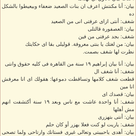
بيان: أنا مكنتش اعرف ان بنات الصعيد ضعفاء وبيعيطوا بالشكل
ده
شغف: أنتى ازاى عرفتى انى من الصعيد
بيان: العصفورة قالتلى
شغف: بجد عرفتى من فين
بيان: من لغتك يا بنتى معروفة. قوليلى بقا اى حكايتك
نظرت لها شغف بصمت.
بيان: أنا بيان إبراهيم ١٩ سنة من القاهرة فى كليه حقوق وانتى
شغف: أنا شغف ال
قطعت شغف كلامها وتساقطت دموعها: هقولك اى انا معرفش
انا مين
بيان: قصدك اى
شغف: أنا واحدة عاشت مع ناس وبعد ١٩ سنة أكتشفت انهم
مش أهلها
بيان: أنتى بتهزرى
شغف: ياريت لو كنت فعلا بهزر أو كان حلم
بيان: أهدى ياحبيبتى وتعالى غيرى فستانك وارتاحى ولما تصحى