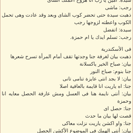
سيدة: آمين يا رب انا هروح اعملك الشاى
رجب: ماشى
ذهبت سيدة حتى تحضر كوب الشاى وبعد وقد عادت وهى تحمل
الكوب واعطته لزوجها رجب
سيدة: اتفضل
رجب: تسلم ايدك يا ام حمزة.
فى الأسكندرية
ذهبت بيان لغرفة جنا وجدتها تقف أمام المرأة تسرح شعرها
بيان: صباح الخير ياكسلانة
جنا بنوم: صباح النور
بيان: لا بجد انتى عايزة تنامى تانى
جنا: اه ياريت انا قايمة بالعافية اصلا
بيان: أنتى نايمة هنا فى العسل ومش عارفة الحصل معايه انا
وحمزة
جنا: حصل اى
قصت لها بيان ما حدث
جنا: واو اكشن ياريت نزلت معاكى
بيان: أنتى الهمك فى الموضوع الأكشن الحصل