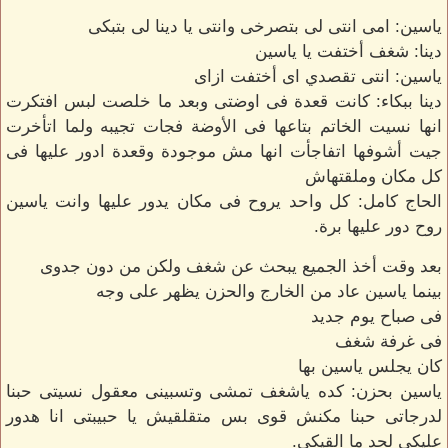
ياسين: امى انتى لى بتصرخى وانتى يا دينا لى بتبكى
دينا: شغف أختفت يا ياسين
ياسين: انتى تقصدي اى أختفت ازاى
دينا ببكاء: كانت قعدة فى اوضتى وبعد ما خلصت لبس افتكرت
انها نسيت الخاتم بتاعها فى الأوضة فجات تجيبه ولما اتأخرت
جيت أشوفها اتفاجأت انها مش موجودة وقعدة ادور عليها فى
كل مكان وملقتهاش
الحاج كامل: كل واحد يروح فى مكان يدور عليها وانت ياسين
روح دور عليها برة.
بعد وقت أخذ الجميع يبحث عن شغف ولكن من دون جدوى
بينما ياسين عاد من الخارج والحزن يظهر على وجه
فى صباح يوم جديد
فى غرفة شغف
كان يجلس ياسين بها
ياسين بحزن: كده ياشغف تمشى وتسبينى معقول نسيتى حبنا
لدرجاتى حبنا مكنش قوى بس متقلقيش يا حبيبتى انا هدور
عليكى لحد ما القيكى.