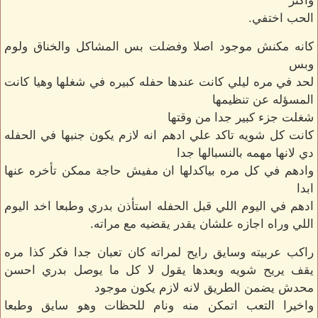
واكتر
الحب اختفي.
كانه مكنش موجود اصلا وفضلت بس المشاكل والخناق ولوم
وبس
لحد في مره ليلي كانت عندها حفله كبيره في شغلها وهيا كانت
المسؤله عن تنظيمها
شغلت جزء كبير جدا من وقتها
كانت كل شويه تاكد علي ادهم انه لازم يكون جنبها في الحفله
دي لانها مهمه بالنسبالها جدا
وادهم في كل مره بياكدلها ان مفيش حاجة ممكن تأخره عنها
ابدا
ادهم في اليوم اللي قبل الحفله استأذن بدري وطبعا اخد اليوم
اللي وراه اجازه علشان يقدر يقضيه مع مراته.
راكب عربيته وسايق رايح لمراته كان تعبان جدا فكر كذا مره
يقف يريح شويه وبعدها يقول لا كل ما يوصل بدري احسن
محدش يضمن الطريق لانه لازم يكون موجود
واخيرا التعب اتمكن منه ونام للحظات وهو سايق وطبعا