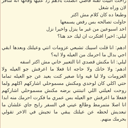
راحت البيت لقته فاضي اتصلت بادهم رد عليها وقالها انه سافر
لان وراه شغل
وطبعا ده كان كلام مش اكتر
حاولت تصالحه بس رفض يسمعها
اخد اسبوعين من غير ما ينزل واخيرا نزل
ليلي: اخيرا افتكرت ان ليك حد هنا؟
ادهم: انا قلت اسيبك تشبعي عزومات انتي وعيلتك وبعدها ابقي
اجي بدال ما احرمك من العيله ولا ايه؟
ليلي: انا مكنش قصدي انا التعبير خاني مش اكتر اسفه
ادهم: ولا خانك ولا حاجه انا فعلا ما اعرفش جو العيله ولا
العزومات ولا ليا فيه وانا صغير كنت بعيد عن جو العيله تماما
حتي اكلي كان لوحدي ومكنش مسموحلي اشاركهم اكلهم ولما
روحت لعيلتي اللي اتبنتني برضه مكنش مسموحلي اشاركهم
ففعلا ما اعرفش جو العيله بس عمري ما فكرت احرمك منه ابدا
انا اصلا متمرمط وطالع عيني في السفر رايح جاي علشان ما
تبعديش لحظه عن عيلتك يبقي ما تجيش في الاخر تقولي
بحرمك منهم.