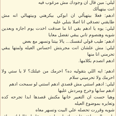
ليلي: مين قال ان وجودك مش مرغوب فيه
انت بيتهيألك
ادهم: فعلا بيتهيألي ان ابوكي بيكرهني وبيتهيالي انه مش
طايقني تصدقي انا اصلا بتبلي عليه
ليلي: يوه يا ادهم بقي انا ما صدقت اخدت يوم اجازه وبعدين
شويه وهنصوم تاني يبقي تفضل معايا
ادهم: طيب قولي لنفسك... يالا بيتنا ونسهر مع بعض
ليلي: مش علشان انت مجربتش احساس العيله ولمتها يبقي
تحرمني انا منها
ادهم اتصدم بكلامها.
ادهم: ايه اللي بتقوليه ده؟ احرمك من عيلتك؟ لا يا ستي ولا
احرمك ولا تحرميني سلام
ليلي: ادهم استني مش قصدي ادهم استني لو سمحت ادهم
ادهم سابها وخرج ومردش عليها
وهيا حست ان التعبير خانها مكنش قصدها ابدا تجرحه كده
وتعايره بموضوع العيله
شويه وقررت تحصله علي البيت وتسهر معاه