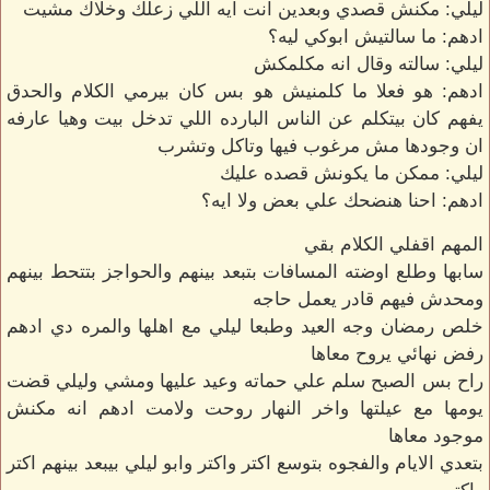
ليلي: مكنش قصدي وبعدين انت ايه اللي زعلك وخلاك مشيت
ادهم: ما سالتيش ابوكي ليه؟
ليلي: سالته وقال انه مكلمكش
ادهم: هو فعلا ما كلمنيش هو بس كان بيرمي الكلام والحدق
يفهم كان بيتكلم عن الناس البارده اللي تدخل بيت وهيا عارفه
ان وجودها مش مرغوب فيها وتاكل وتشرب
ليلي: ممكن ما يكونش قصده عليك
ادهم: احنا هنضحك علي بعض ولا ايه؟
المهم اقفلي الكلام بقي
سابها وطلع اوضته المسافات بتبعد بينهم والحواجز بتتحط بينهم
ومحدش فيهم قادر يعمل حاجه
خلص رمضان وجه العيد وطبعا ليلي مع اهلها والمره دي ادهم
رفض نهائي يروح معاها
راح بس الصبح سلم علي حماته وعيد عليها ومشي وليلي قضت
يومها مع عيلتها واخر النهار روحت ولامت ادهم انه مكنش
موجود معاها
بتعدي الايام والفجوه بتوسع اكتر واكتر وابو ليلي بيبعد بينهم اكتر