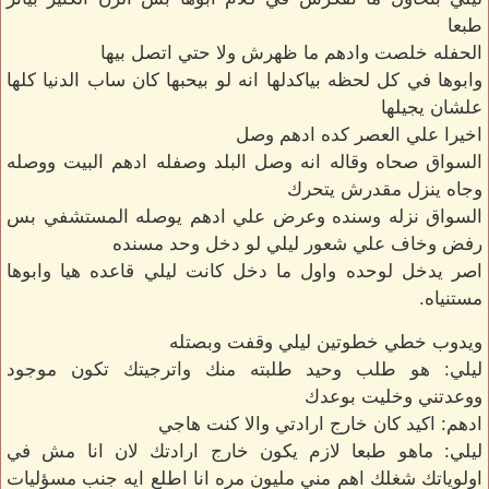
طبعا
الحفله خلصت وادهم ما ظهرش ولا حتي اتصل بيها
وابوها في كل لحظه بياكدلها انه لو بيحبها كان ساب الدنيا كلها
علشان يجيلها
اخيرا علي العصر كده ادهم وصل
السواق صحاه وقاله انه وصل البلد وصفله ادهم البيت ووصله
وجاه ينزل مقدرش يتحرك
السواق نزله وسنده وعرض علي ادهم يوصله المستشفي بس
رفض وخاف علي شعور ليلي لو دخل وحد مسنده
اصر يدخل لوحده واول ما دخل كانت ليلي قاعده هيا وابوها
مستنياه.
ويدوب خطي خطوتين ليلي وقفت وبصتله
ليلي: هو طلب وحيد طلبته منك واترجيتك تكون موجود
ووعدتني وخليت بوعدك
ادهم: اكيد كان خارج ارادتي والا كنت هاجي
ليلي: ماهو طبعا لازم يكون خارج ارادتك لان انا مش في
اولوياتك شغلك اهم مني مليون مره انا اطلع ايه جنب مسؤليات