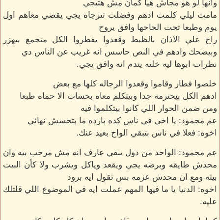
وانها لو هو مجاش هيا كمان مش هتيجي
مامت ليلي كلمت ادهم وفضلت تترجاه يجي يقضي معاهم اول
يوم وطبعا تحت الحاحها وافق يروح
راح علي الاذان بالظبط وقعدوا يفطروا الكل متجمع بيهزر
وبيضحك وادهم في النص حاسس انه غريب عن الناس دي
نظرات ابوها ليه خلته يندم انه وافق يجي.
خلصوا فطار وقاموا وقعدوا الرجاله كلها مع بعض
ادهم الكل بيحترمه جدا وبيتكلم معاه بحساب الا حماه طبعا
ومن ضمن الحوار اللي كانوا بيتكلموا فيه
عم محمود: يا اخي في ناس كده بارده ما بتحسش نهائي
اخوه: فعلا في ناس بتبقي الواح بعيد عنك.
عم محمود: الواحد من دول يبقي عارف انه مش مرحب بيه وان
محدش طايقه وبرضه يجي ويقعد وياكل ويشرب ولا كأن البيت
بيته ومع ان محدش عزمه بس تقول ايه برود
اخوه: الدنيا يا ما فيها المهم عملت ايه في الموضوع اللي قلتلك
عليه.