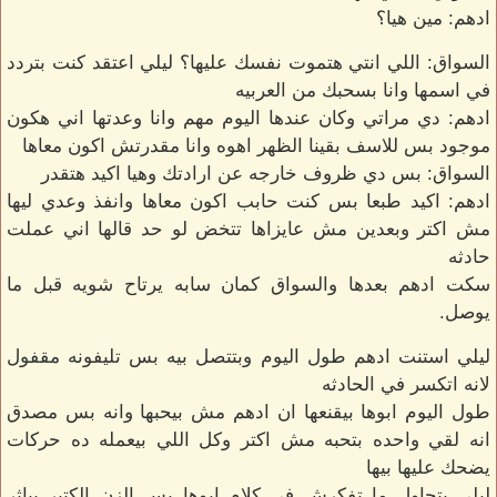
ادهم: مين هيا؟
السواق: اللي انتي هتموت نفسك عليها؟ ليلي اعتقد كنت بتردد
في اسمها وانا بسحبك من العربيه
ادهم: دي مراتي وكان عندها اليوم مهم وانا وعدتها اني هكون
موجود بس للاسف بقينا الظهر اهوه وانا مقدرتش اكون معاها
السواق: بس دي ظروف خارجه عن ارادتك وهيا اكيد هتقدر
ادهم: اكيد طبعا بس كنت حابب اكون معاها وانفذ وعدي ليها
مش اكتر وبعدين مش عايزاها تتخض لو حد قالها اني عملت
حادثه
سكت ادهم بعدها والسواق كمان سابه يرتاح شويه قبل ما
يوصل.
ليلي استنت ادهم طول اليوم وبتتصل بيه بس تليفونه مقفول
لانه اتكسر في الحادثه
طول اليوم ابوها بيقنعها ان ادهم مش بيحبها وانه بس مصدق
انه لقي واحده بتحبه مش اكتر وكل اللي بيعمله ده حركات
يضحك عليها بيها
ليلي بتحاول ما تفكرش في كلام ابوها بس الزن الكتير بياثر