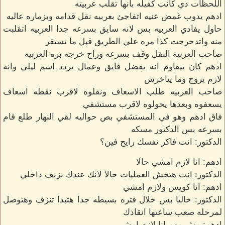
اللحظات دي كانت كفيله بانها تقلب عربيته
ادهم يدوب غمض عنيه اتفاجئ بعربيه نقل قدامه وبزماره عاليه
حاول يفادي العربيه بس لانه سايق بسرعه جدا العربيه اتقلبت
منه واتدحرجت كذا مره علي الطريق قبل ما تستقر
صاحب العربية النقل وقف بسرعه وراح خرجه بره العربيه
ادهم كان بيقاوم انه يفضل فايق وعمال يردد اسم ليلي وانه
لازم يروح وما يتاخرش
صاحب العربيه طلب الاسعاف ونقلوه لاقرب نقطه اسعاف
يسعفوه وبعدها يحولوه لاقرب مستشفي
فاق ادهم وهو في المستشفي بص حواليه لقي النهار طلع قام
بسرعه بس الدكتور مسكه
الدكتور: انت فاكر نفسك رايح فين؟
ادهم: انا لازم امشي حالا
الدكتور: انت هتخش العمليات حالا لانك عندك نزيف داخلي
ادهم: انا كويس ولازم امشي
الدكتور: حاليا بس خلال فتره بسيطه جدا هتبدا تنزف وهتوصل
لمرحله صعب ساعتها انقاذك
ادهم: مش مهم انا لازم امشي