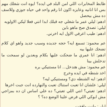
ظابط المخابرات اللي امن البلد في ايده؟ ايوه انت شغلك مهم
بس انا انانيه وعايزه اكون انا رقم واحد في حياه جوزي وللاسف
ده مش بيحصل
ادهم: ليلي عمر ما شغلي جه قبلك ابدا انتي فعلا ليكي الاولويه
ليلي: تصدق صح ماهو باين
ادهم: طيب اعرفي الاول ايه اخرني.
عم محمود: تسمع ايه؟ حجه جديده وسبب جديد واهو اي كلام
تضحك عليها بيه
ادهم: انا عمري ما ضحكت عليها بكلام وبعدين لو سمحت ما
تدخلش بينا
عم محمود: مش هتدخل... انا مستنيكي بره
اخد شنطه في ايده وخرج
ادهم: ايه الشنطه دي؟ ومستنيكي ليه؟
ليلي: علشان انا تعبت استناك تعبت والنهارده انت جبت اخرها
ادهم: تعبتي؟ انتي اللي تعبتي؟ ده علي اساس ان ده بمزاجي
مش ابوكي اللي فرض علينا الوضع ده؟ ؟
ليلي: وانت وافقت