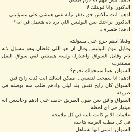
الدكتور: وانا قولتلك لا
ادهم: انت ملكش حق تققر نيابه عني همشي علي مسؤليتي
الدكتور: براحتك بس البوليس اللي بره ده هتعمل في ايه؟
ادهم: هتصرف.
وفعلا ادهم خرج علي مسؤليته
وقابل بتوع البوليس وقال ان هو اللي غلطان وهو مسؤل لانه
نام وقابل السواق واعتذرله ولسه هيمشي لقي سواق النقل
مستغرب
السواق: هما سمحولك تخرج؟
ادهم: انا سمحت لنفسي... ممكن اسالك انت كنت رايح فين
السواق كان رايح نفس بلد ليلي وادهم طلب منه يوصله في
طريقه
السواق وافق بس طول الطريق خايف علي ادهم وحاسس انه
هينهار في اي لحظه
علامات الالم كانت باينه في كل ملامحه
في كل مطب العربيه بتاخده
السواق: اتمني انها تستاهل