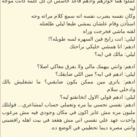
كملوا هما حوارهم وادهم قاعد حاسس ان كل كلمه كانت موجه
ليه
وكان نفسه يضرب نفسه انه سمع كلام مراته وجه
استأذن وقام علشان يمشي طبعا ليلي طلعتله
لقته ماشي فخرجت وراه
ليلي: انت رايح فين السهره لسه طويله؟!
ادهم: انا همشي خليكي براحتك
ليلي: مالك في ايه؟
ادهم: وانتي بيهمك مالي ولا بفرق معاكي اصلا؟
ليلي: ادهم في ايه؟ مين اللي ضايقك؟
ادهم: ياتري مين ممكن يكون ضايقني؟ ما تشغليش بالك
وادخلي سلام
ليلي: ادهم قولي الاول اتخانقتو ليه؟
ادهم: نفسي تحسي بيا مره وتعملي حساب لمشاعري... قولتلك
مليون مره مش عايز اكون في مكان وجودي فيه مش مرغوب
واخدت عهد علي نفسي اني مش هقعد في بيت اهله رافضيني
وانتي مصره ديما تحطيني في الوضع ده.