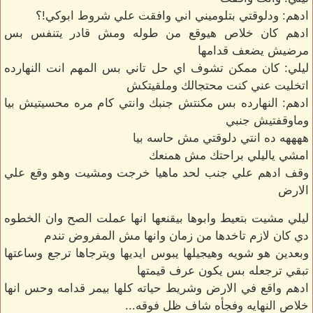
ادهم: ودلوقتي بتلوميني اني وافقت علي شروط ابوكي!؟
ادهم كان خلاص هيوقع من طوله ومش قادر يتنفس بس
مرضيش يضعف قدامها
ليلي: كان ممكن تشوف اي حل تاني بس المهم انت النهارده
اتخليت عني كنت محتجالك وملقيتكش
ادهم: النهارده بس مكنتش جنبك وانتي كام مره محسيتيش بيا
وماوقفتيش جنبي
ههههه ده انتي دلوقتي مش حاسه بيا
امشي ياليلي براحتك مش همنعك
وقف ادهم علي جنب لحد ماهيا خرجت ومشيت وهو وقع علي
الارض
ليلي مشيت بتعيط وابوها بيقنعها انها عملت الصح وان الخطوه
دي كان لازم تاخدها من زمان وانها مش المفروض تندم
وبعدين هو شويه وهيجيلها يبوس ايديها ويترجاها ترجع وساعتها
تبقي ترجعله بس يكون عرف قيمتها
ادهم واقع في الارض وشريط حياته كلها بيمر قدامه وحس انها
خلاص النهايه وفجأه شاف ظل فوقه...