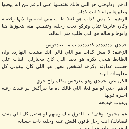
ادهم: ودلوقتي هو اللي قالك تغتصبها علي الرغم من انه بيحبها
وعايزها مراته؟ انت كداب
الزعيم: لا مش كداب هو فعلا طلب مني اغتصبها لانها رفضته
وكان عايزها تتذل وتركع تحت رجليه وتتطلب منه يتجوزها هيا
وابوها واساله هو اللي طلب مني اساله.
حمدي: دددددده كدددددداب ما تصدقوش
الزعيم: لا مش كداب هو اللي قالي انك مشيت النهارده وان
الظابط هيجي بكره هو ديما اللي كان بيختارلي البنات علي
حسب عداوته وكرهه لشخص معين هو اللي كان بيقولي كل
معلومات البلد
الكل بص لحمدي وهو معرفش يتكلم راح جري
ادهم: حتي لو هو فعلا اللي قالك ده ما يبرأكش لو عندك رغبه
اخيره قولها
ويدوب هيدبحه.
عم محمود: وقف! ايه الفرق بينك وبينهم لو هتقتل كل اللي يقف
قصادك؟ انت رجل قانون اقبض عليه وخليه ياخد حسابه
ادهم:وحسابه هو الموت