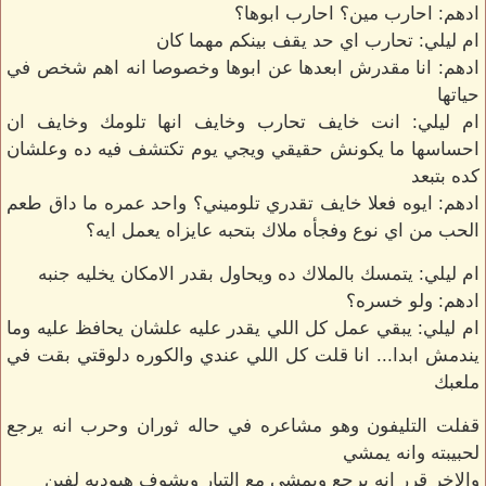
ادهم: احارب مين؟ احارب ابوها؟
ام ليلي: تحارب اي حد يقف بينكم مهما كان
ادهم: انا مقدرش ابعدها عن ابوها وخصوصا انه اهم شخص في
حياتها
ام ليلي: انت خايف تحارب وخايف انها تلومك وخايف ان
احساسها ما يكونش حقيقي ويجي يوم تكتشف فيه ده وعلشان
كده بتبعد
ادهم: ايوه فعلا خايف تقدري تلوميني؟ واحد عمره ما داق طعم
الحب من اي نوع وفجأه ملاك بتحبه عايزاه يعمل ايه؟
ام ليلي: يتمسك بالملاك ده ويحاول بقدر الامكان يخليه جنبه
ادهم: ولو خسره؟
ام ليلي: يبقي عمل كل اللي يقدر عليه علشان يحافظ عليه وما
يندمش ابدا... انا قلت كل اللي عندي والكوره دلوقتي بقت في
ملعبك
قفلت التليفون وهو مشاعره في حاله ثوران وحرب انه يرجع
لحبيبته وانه يمشي
والاخر قرر انه يرجع ويمشي مع التيار ويشوف هيوديه لفين