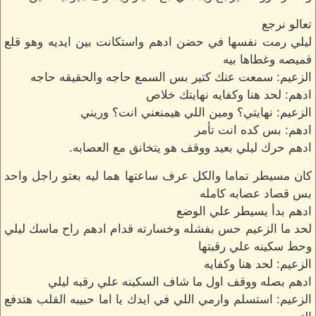
تعالو نرجع
ليلي رمت نفسها في حضن ادهم واستكانت بين ايديه وهو قلع
قميصه وغطاها بيه
الزعيم: سمعت عنك كتير بس السمع حاجه والحقيقه حاجه
ادهم: لحد هنا وكفايه نهايتك خلاص
الزعيم: نهايتي؟ ومين اللي هيمنعني انت؟ وريني
ادهم: بس كده انت تأمر
ادهم حرك ليلي بعيد ووقف هو يتخانق مع العصابه.
كان مسيطر تماما والكل عرف ساعتها هما ليه بعتو راجل واحد
بس قصاد عصابه كامله
ادهم بدأ يسيطر علي الوضع
لحد ما الزعيم حس بفشله وخسارته قدام ادهم راح ماسك ليلي
وحط سكينه علي رقبتها
الزعيم: لحد هنا وكفايه
ادهم بصله ووقف اول ما شاف السكينه علي رقبه ليلي
الزعيم: استسلم وارمي اللي في ايدك يا اما حبيبه القلب هتدفع