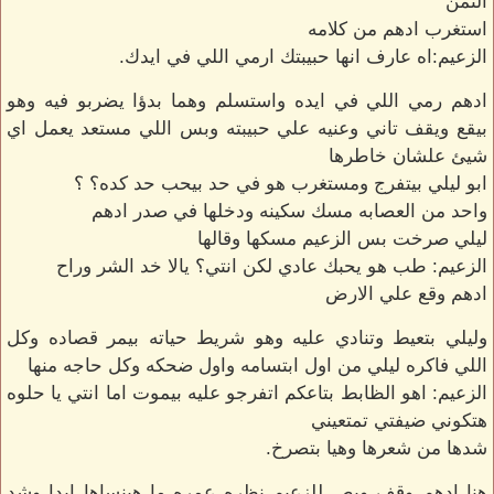
التمن
استغرب ادهم من كلامه
الزعيم:اه عارف انها حبيبتك ارمي اللي في ايدك.
ادهم رمي اللي في ايده واستسلم وهما بدؤا يضربو فيه وهو
بيقع ويقف تاني وعنيه علي حبيبته وبس اللي مستعد يعمل اي
شيئ علشان خاطرها
ابو ليلي بيتفرج ومستغرب هو في حد بيحب حد كده؟ ؟
واحد من العصابه مسك سكينه ودخلها في صدر ادهم
ليلي صرخت بس الزعيم مسكها وقالها
الزعيم: طب هو يحبك عادي لكن انتي؟ يالا خد الشر وراح
ادهم وقع علي الارض
وليلي بتعيط وتنادي عليه وهو شريط حياته بيمر قصاده وكل
اللي فاكره ليلي من اول ابتسامه واول ضحكه وكل حاجه منها
الزعيم: اهو الظابط بتاعكم اتفرجو عليه بيموت اما انتي يا حلوه
هتكوني ضيفتي تمتعيني
شدها من شعرها وهيا بتصرخ.
هنا ادهم وقف وبص للزعيم نظره عمره ما هينساها ابدا وشد