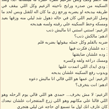
السكينه من صدره ورايح ناحيته الزعيم وكل اللي بيقف في
طريقه بيدبحه او يضربه ورجع زي ما كان اله للقتل وبس لحد ما
وصل للزعيم اللي كان في حاله ذهول شد ليلي منه وزقها بعيد
ومسكه وحط السكينه علي رقبته ولسه هيدبحه
الزعيم: استني استني انا ماليش ذنب
ادهم: مالكش ذنب؟
ضربه بالقلم وكل جمله بيقولها بضربه قلم
: ده علشان فكرت فيها
: وده علشان ضايقتها
ومسك دراعه ولفه وكسره
: ودي ايدك اللي اتمدت عليها
ويدوب رفع السكينه علشان يدبحه
الزعيم: ابن عمها هو اللي قالي انا ماليش دعوه
ادهم: انت بتخرف؟
الزعيم: لا مش بخرف... حمدي هو اللي قالي يوم الرحله وهو
اللي قالنا علي مكانهم وهو اللي زرع المتفجرات علشان نبعدك
كان عارف انك اول ما تسمع اي حاجه عن ليلي هتجري