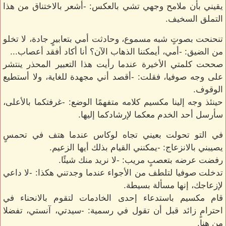
يقيني بأن ملامح وجهي تشي بالعكس: -أشعر بالاختناق من هذا
التملق السخيف.
تنحنحت بصوتٍ شبه مسموع، وحادثت أمي بتعابيرٍ جادة، لا تخلو
من الضيق: -أمي، أيمكننا الذهاب الآن؟ أنا أكاد أفقد أعصاب...
صححت كلمتي الأخيرة عندما رأيت هذا التعبير المحذر ينتشر
على وجه صوفيا، فقلت: -أقصد أني مجهدة للغاية، ولا أستطيع
الوقوف.
حينئذ وجه إلينا مكسيم كلامه متفهمًا الوضع: -غرفتكما بالأعلى،
سأرسل أحد الخدم معكما لإرشادكما إليها.
في التو تحولت بعيني تجاه لوكاس عندما هتف في تحمسٍ
يصيبني بالانزعاج: -يمكنني القيام بذلك أيها الزعيم.
رفضت عرضه بتعصبٍ مريب: -لا نريد منك شيئًا.
تدخلت صوفيا لتلطف من الأجواء عندما وجدتني هكذا: -لا داعي
لإزعاجك، إنها مسألة بسيطة.
قام مكسيم باستدعاء إحدى الخادمات لتقوم بالانحناء في
احترامٍ زائد قبل أن تقول في رسمية: -سيدتي، آنستي، تفضلا
من هنا.