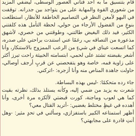
قام بتنسيق ما به أحد فناني العصور الوسطى، ليضفي المزيد
من شعوري القوة والمهابة على من يتواجد بين جدرانه. توقفت
في البهو لأمعن النظر في التصاميم الخاطفة للأنظار، استطلعت
بنوعٍ من الفضول الأرجاء من حولي، لحظة التأمل هذه كلفتني
الكثير، فيد ذلك البغيض طالتني، وطوقتني من خصري، لأشهق
مذعورة من التصاقه بي، رغمًا عني استندت براحتي على صدره،
كما اتسعت عيناي في شيءٍ من الرعب الممزوج بالاستنكار، وأنا
أشعر بقبضته تشتد على لحمي، ابتسامته الخبيثة راحت تبرز أكثر
على زاوية فمه، خاصة وهو يتفحصني عن قربٍ أرجف أوصالي،
حاولت جاهدة المناص منه وأنا أزجره: -اتركني.
جاء رده متحكمًا: -ليس بهذه البساطة.
شعرت به يزيد من ضمي إليه، وكأنه يستلذ بذلك، نظرته بقيت
كما هي لعوب وماجنة، كورت قبضتي لألكزه مرة أخرى، وأنا
أهدده في غيظٍ مختلط بغضبي: -أتريد القتال معي؟
أظهر استمتاعه الكبير باستفزازي، وسألني في تحدٍ مثير: -وهل
أنتِ قادرة على مجابهتي؟