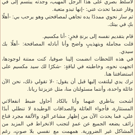
لأسلط بصري على هذا الرجل المهيب، وجدته يبتسم إلى في
وقار عندما تحدث عني: -إنها تبدو متعبة.
ثم سار نحوي ممددًا يده تجاهي لمصافحتي وهو يرحب بي: -أهلًا
بكِ في بيتك.
قام بتقديم نفسه إلى برنةِ فخرٍ: -أنا مكسيم.
قلت مجاملة وبتهذيبٍ واضح وأنا أبادله المصافحة: -أهلًا بك
سيدي.
في هذه اللحظات انضمت إلينا صوفيا، كنت ممتنة لوجودها،
اتجهت نحوه، وخاطبته في لباقةٍ: -شكرًا لك سيد مكسيم على
استضافتنا هنا.
ترك يدي ليلتفت إليها قبل أن يقول: -لا تقولي ذلك، نحن الآن
عائلة واحدة، وأنتما مسئولتان منا، مثل عزيزتنا ريانا.
أشحت بناظري عنهما وأنا بالكاد أحاول ضبط انفعالاتي
المستثارة، فأجواء العائلة والصداقات الوطيدة لا تنطلي أبدًا
علي، فما يحدث الآن من إظهار مشاعر الود والألفة مجرد قناع
زائف يضعه الجميع عن عمدٍ لتجنب الانخراط في المزيد من
المشاكل غير الضرورية. همهمت مع نفسي بلا صوتٍ، رغم