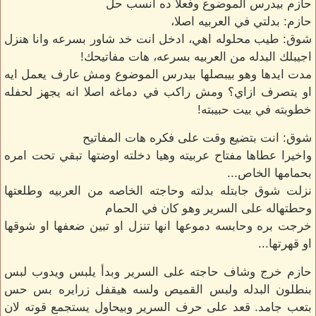
حازم بيدرس الموضوع وفعلا ده انسب حل
حازم: بدلتي في العربيه اصلا،
شوق: طيب محلوله اهي، ادخل انت خد شاور بسرعه وانا هنزل
اجيبلك البدله من العربيه بسرعه، هات مفاتيحك!
مدت ايدها وهو بيبصلها بيدرس الموضوع ومش عارف يعمل ايه
او يتصرف ازاي؟ ومش راكب في دماغه اصلا انه يجهز لحفله
خطوبته في بيت حبيبته!
شوق: انت بتضيع وقت على فكره هات المفاتيح
واخيرا عطاها مفتاح عربيته وهيا دخلته اوضتها تبقي تحت امره
بحمامها الخاص...
نزلت شوق جابتله بدلته وحاجته الخاصه من العربيه وطلعتها
وحطتهاله على السرير وهو كان في الحمام
خرجت بره وحابسه دموعها انها تنزل او تبين ضعفها او شوقها
او قهرتها...
حازم خرج وشاف حاجته على السرير وبدأ يلبس ويدوب لبس
بنطلون البدله ولبس القميص ولسه هيقفل زرايره بس حس
بتعب جامد. قعد على حرف السرير وبيحاول يستجمع قوته لان