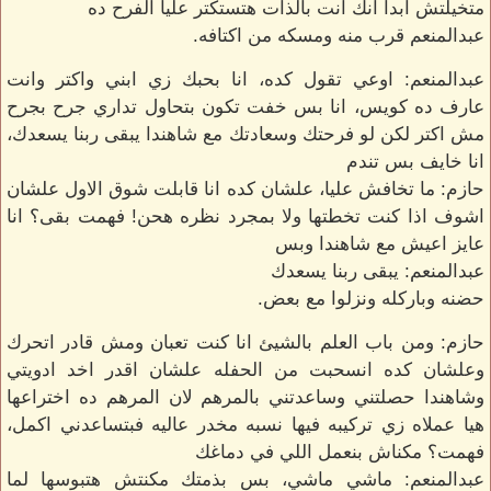
متخيلتش ابدا انك انت بالذات هتستكتر عليا الفرح ده
عبدالمنعم قرب منه ومسكه من اكتافه.
عبدالمنعم: اوعي تقول كده، انا بحبك زي ابني واكتر وانت
عارف ده كويس، انا بس خفت تكون بتحاول تداري جرح بجرح
مش اكتر لكن لو فرحتك وسعادتك مع شاهندا يبقى ربنا يسعدك،
انا خايف بس تندم
حازم: ما تخافش عليا، علشان كده انا قابلت شوق الاول علشان
اشوف اذا كنت تخطتها ولا بمجرد نظره هحن! فهمت بقى؟ انا
عايز اعيش مع شاهندا وبس
عبدالمنعم: يبقى ربنا يسعدك
حضنه وباركله ونزلوا مع بعض.
حازم: ومن باب العلم بالشيئ انا كنت تعبان ومش قادر اتحرك
وعلشان كده انسحبت من الحفله علشان اقدر اخد ادويتي
وشاهندا حصلتني وساعدتني بالمرهم لان المرهم ده اختراعها
هيا عملاه زي تركيبه فيها نسبه مخدر عاليه فبتساعدني اكمل،
فهمت؟ مكناش بنعمل اللي في دماغك
عبدالمنعم: ماشي ماشي، بس بذمتك مكنتش هتبوسها لما