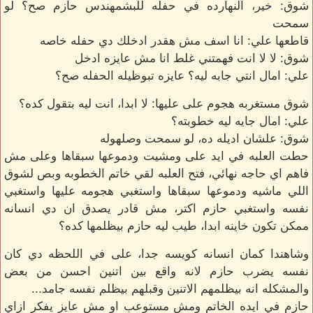
شوق: خير، النهارده في حفله للبشمهندس حازم صح؟ لو
سمحت
قاطعها علي: انا اسف مش هقدر ادخلك دي حفله خاصه
شوق: لا لا انت فهمتني غلط انا مش عايزه ادخل
علي: امال انتي جابه ليه؟ عايزه تبوظيله الحفله صح؟
شوق مستغربه هجوم على عليها: لا ابدا، انت ليه بتقول كده؟
علي: امال جايه ليه خطوبته؟
شوق: علشان اديله ده، لو سمحت وصلهوله
حطت العلبه في ايد على ومشيت ودموعها سبقاها وعلى مش
فاهم اي حاجه نهائي، فتح العلبه لقي خاتم الخطوبه وبص لشوق
اللي ماشيه ودموعها سبقاها واستغبي هجومه عليها واستغبي
نفسه واستغبي حازم اكتر، مش قادر يصدق ان دي انسانه
ممكن تكون خاينه ابدا، طيب ليه حازم بيظلمها كده؟
وشاهندا كمان انسانه كويسه جدا، على في اللحظه دي كان
نفسه يضرب حازم لانه واقع بين اتنين احسن من بعض
والمشكله انه بيظلمهم الاتنين وقبلهم بيظلم نفسه جامد...
حازم في ايده الخاتم ومش مستوعب او مش عايز يفكر ازاي