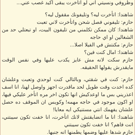
وظروفي ونسيتي اني لو اتأخرت يبقى اكيد غصب عني...
شاهندا: اتأخرت ليه؟ وتليفونك مقفول ليه؟
حازم: تليفوني فصل شحن واتأخرت لاني تعبت
شاهندا: كان ممكن تكلمني من تليفون البيت، او تبعتلي حد من
الشغالين او اي حاجه
حازم: مكنتش في الفيلا اصلا...
شاهندا: امال كنت فين؟
حازم سكت لانه مش عايز يكدب عليها وفي نفس الوقت
مايقدرش يقولها الحقيقه.
حازم: كنت في شقتي، وبالتالي كنت لوحدي وتعبت وعلشان
كده اخدت وقت طويل لحد ماقدرت اجهز واوصل لهنا، انا اسف
اعذريني بس ما اوعدكيش انها تكون اخر مره اتأخر عليكي فيها،
او اكون موجود في حاجه مهمه! وكويس ان الموقف ده حصل
علشان يفهمك انتي مستنيكي ايه معايا!
شاهندا: انا ما اتضايقتش لانك اتأخرت، انا خفت تكون سيبتني،
انت فاهم؟ انا خفت تكون سيبتني
حازم شدها عليها وضمها يطمنها انه جنبها.