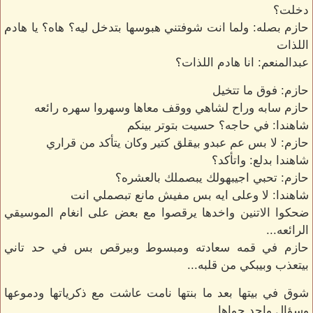
دخلت؟
حازم بصله: ولما انت شوفتني هبوسها بتدخل ليه؟ هاه؟ يا هادم
اللذات
عبدالمنعم: انا هادم اللذات؟
حازم: فوق ما تتخيل
حازم سابه وراح لشاهي ووقف معاها وسهروا سهره رائعه
شاهندا: في حاجه؟ حسيت بتوتر بينكم
حازم: لا بس عم عبدو بيقلق كتير وكان يتأكد من قراري
شاهندا بدلع: واتأكد؟
حازم: تحبي اجيبهولك يبصملك بالعشره؟
شاهندا: لا وعلى ايه بس مفيش مانع تبصملي انت
ضحكوا الاتنين واخدها يرقصوا مع بعض على انغام الموسيقي
الرائعه...
حازم في قمه سعادته ومبسوط وبيرقص بس في حد تاني
بيتعذب وبيبكي من قلبه...
شوق في بيتها بعد ما بنتها نامت عاشت مع ذكرياتها ودموعها
وسؤال واحد جواها