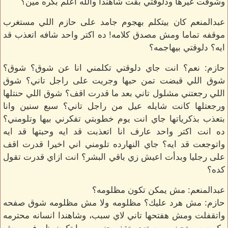
وشوفت غيرها ودلوقتي بقت شاهندا والله اعلم بكره مين؟
عبدالمنعم كان بيتكلم بهجوم جامد على حازم اللي مستغرب
موقفه تماما ومش مصدق كلامه! ده اكتر واحد شافه اتعذب قد
ايه؟ دلوقتي بيهاجمه؟
حازم: نعم؟ انت جاي دلوقتي تكلمني انا عن شوق؟ شوق؟
شوق اللي قبضت تمن حبها وجريت على راجل تاني؟ شوق
اللي رجعتني مشلول تاني بعد ما قدرت اقف؟ شوق اللي حنتلها
ورجعتلها كانت شايله عيل من راجل تاني؟ سبع سنين وانا
بتعذب بذكرياتها جاي انت يوم خطوبتي تفكرني بيها وتلومني؟
ده انت اكتر واحد عارف انا اتعذبت قد ايه وحبتها قد ايه
واتوجعت قد ايه؟ جاي النهارده تلومني اني اخيرا قدرت اقف
على رجليا وبدأت اعيش زي باقي البشر؟ انت ازاي قدرت تقول
كده؟
عبدالمنعم: مش يمكن تكون مظلومه؟
حازم: مش هرد عليك؟ مظلومه ولا مش مظلومه شوق صفحه
واتقفلت ومش هفتحها تاني لاي سبب، وشاهندا انسانه محترمه