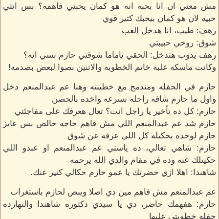
مش معني ان انا بحبه انه هو كمان يحبني فاهمه؟ بس انتي
حبيه لان هو كمان بيحبك كتير قوي
رهف: طيب، انا هدخل العب
شوق: روحي حبيبتي
رهف يدوب هتدخل: الحقي ياماما شوفتي حازم نسي ايه؟
وكانت ماسكه علبه خاتم الخطوبه والاتنين بصوا لبعض بصدمه!
حازم في الحفله ومندمج مع خطيبته وهنا عم عبدالمنعم دخل
واول ما حازم شافه راحله بسرعه واخده بالحضن
حازم: كل ده تأخير يا راجل انت؟ تعال هعرفك على مفاجئتي
حازم شد عم عبدالمنعم اللي مش فاهم حاجه خالص بس عايز
حازم لوحده يحكيله كل اللي عرفه عن شوق
حازم: شاهي تعالي، ده ياستي عم عبدالمنعم او عبدو اللي
حكيتلك عنه وده في مقام والدي الله يرحمه
شاهندا: اهلا ازي حضرتك يا عمو حازم حكالي كتير عنك.
عم عبدالمنعم مش فاهم مين دي اصلا ويبص لحازم باستغراب
حازم: هفهمك حاضر، دي يا سيدي دكتوره شاهندا والنهارده
حفله خطوبتي عليها