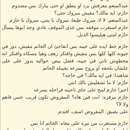
عبدالمنعم معرفش يرد او ينطق او حتى يبارك بس مصدوم
حازم: ايه مالك؟ مفيش مبروك حتى؟
عبدالمنعم: لا لا، مبروك طبعا، مبروك يا بنتي، مبروك يا حازم
حازم استغرب موقفه بس عدي الموقف عادي وجه ابوها بيسأل
حازم امتي هيلبسوا الدبل.
حازم حط ايده على جيبه بس اتفاجئ ان الخاتم مفيش، دور في
جيوبه كلها كلها بس مفيش وافتكر رهف وهيا مسكاه وافتكر انه
محطوش تاني في جيبه، فضل يبص حواليه يدور على على
علشان يلحقه او يروح بسرعه يجيبله الخاتم
شاهندا: في ايه مالك؟ في حاجه؟
حازم: لا ما تشغليش بالك انتي
اخيرا حازم لمح على جاي ناحيته فراحله بسرعه
حازم بنرفزه: انت فين هاه؟ المفروض تكون قريب جنبي فاهم
ولا لأ؟
على بضيق: المفروض اسف، افندم.
حازم مستغرب من نبره على معاه: الخاتم انا نس