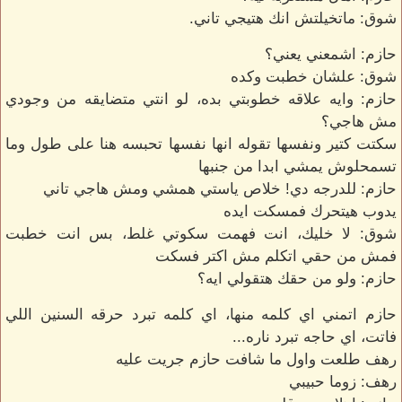
شوق: ماتخيلتش انك هتيجي تاني.
حازم: اشمعني يعني؟
شوق: علشان خطبت وكده
حازم: وايه علاقه خطوبتي بده، لو انتي متضايقه من وجودي
مش هاجي؟
سكتت كتير ونفسها تقوله انها نفسها تحبسه هنا على طول وما
تسمحلوش يمشي ابدا من جنبها
حازم: للدرجه دي! خلاص ياستي همشي ومش هاجي تاني
يدوب هيتحرك فمسكت ايده
شوق: لا خليك، انت فهمت سكوتي غلط، بس انت خطبت
فمش من حقي اتكلم مش اكتر فسكت
حازم: ولو من حقك هتقولي ايه؟
حازم اتمني اي كلمه منها، اي كلمه تبرد حرقه السنين اللي
فاتت، اي حاجه تبرد ناره...
رهف طلعت واول ما شافت حازم جريت عليه
رهف: زوما حبيبي