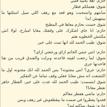
حازم: اهلا بحبيه قلبي
شوق: هعملكم فطار
سابتهم وانسحبت وهو قعد مع رهف اللي سيل اسئلتها ما
بينتهيش ابدا
شوق حست بحازم معاها في المطبخ
حازم: انا جاي اشكرك على وقفتك معايا امبارح، لولا انتي
مكنتش الخطوبه هتم
شوق: طيب الحمد لله انها تمت على خير.
حازم: انتي جبتي الخاتم ازاي ورجعتي ازاي؟
شوق: لما رجعت لقيته فاخدته ونزلت والفندق قريب من هنا
فاخدتها جري
حازم: جري؟ انتي مجنونه؟ بس الحمد لله انك مجنونه اول ما
اكتشفت انه مش معايا عقلي وقف تماما عن التفكير
شوق ابتسمت: طيب الحمد لله عدت على خير، الفطار جاهز
تفطر معانا؟
حازم: ماشي هفطر معاكم
قعدوا يفطروا في صمت ما بيقطعوش غير رهف وبس
حازم: شوق ساكته ليه؟