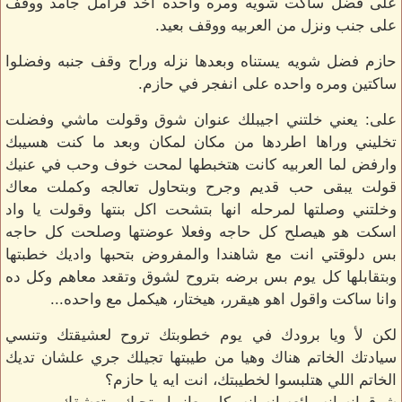
على فضل ساكت شويه ومره واحده اخد فرامل جامد ووقف
على جنب ونزل من العربيه ووقف بعيد.
حازم فضل شويه يستناه وبعدها نزله وراح وقف جنبه وفضلوا
ساكتين ومره واحده على انفجر في حازم.
على: يعني خلتني اجيبلك عنوان شوق وقولت ماشي وفضلت
تخليني وراها اطردها من مكان لمكان وبعد ما كنت هسيبك
وارفض لما العربيه كانت هتخبطها لمحت خوف وحب في عنيك
قولت يبقى حب قديم وجرح وبتحاول تعالجه وكملت معاك
وخلتني وصلتها لمرحله انها بتشحت اكل بنتها وقولت يا واد
اسكت هو هيصلح كل حاجه وفعلا عوضتها وصلحت كل حاجه
بس دلوقتي انت مع شاهندا والمفروض بتحبها واديك خطبتها
وبتقابلها كل يوم بس برضه بتروح لشوق وتقعد معاهم وكل ده
وانا ساكت واقول اهو هيقرر، هيختار، هيكمل مع واحده...
لكن لأ ويا برودك في يوم خطوبتك تروح لعشيقتك وتنسي
سيادتك الخاتم هناك وهيا من طيبتها تجيلك جري علشان تديك
الخاتم اللي هتلبسوا لخطيبتك، انت ايه يا حازم؟