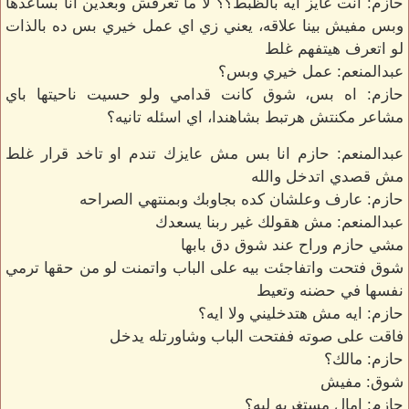
حازم: انت عايز ايه بالظبط؟؟ لا ما تعرفش وبعدين انا بساعدها
وبس مفيش بينا علاقه، يعني زي اي عمل خيري بس ده بالذات
لو اتعرف هيتفهم غلط
عبدالمنعم: عمل خيري وبس؟
حازم: اه بس، شوق كانت قدامي ولو حسيت ناحيتها باي
مشاعر مكنتش هرتبط بشاهندا، اي اسئله تانيه؟
عبدالمنعم: حازم انا بس مش عايزك تندم او تاخد قرار غلط
مش قصدي اتدخل والله
حازم: عارف وعلشان كده بجاوبك وبمنتهي الصراحه
عبدالمنعم: مش هقولك غير ربنا يسعدك
مشي حازم وراح عند شوق دق بابها
شوق فتحت واتفاجئت بيه على الباب واتمنت لو من حقها ترمي
نفسها في حضنه وتعيط
حازم: ايه مش هتدخليني ولا ايه؟
فاقت على صوته ففتحت الباب وشاورتله يدخل
حازم: مالك؟
شوق: مفيش
حازم: امال مستغربه ليه؟