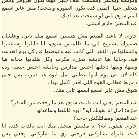
وكويسه وبتحبني ومستعده تقف جنبي مهما تكون ظروفي ومش
هتخلي عنها، اتمني كده تكون الصوره وضحت! مش عايز اسمع
اسم شوق تاني لو سمحت بعد اذنك
عبدالمنعم: حازم استني.
حازم: لا ياعبد المنعم مش هستني اسمع منك تاني، وعلشان
ضميرك يستريح اني ما ظلمتش شوق، انا قابلتها وساعدتها
وانتشلتها من الفقر اللي كانت فيه وعوضتها عن كل يوم اتعذبت
فيه، وحاليا هيا عايشه معززه مكرمه وكل طلباتها مجابه هيا
وبنتها، وبنتها دخلتها احسن مدارس وعايشه احسن عيشه وده
كله لان في يوم امها عطتني امل ايوه هيا دمرته بس حتى
دمارها عطاني القوه اللي اقدر اكمل بيها...
شوق مش عايز اسمع اسمها تاني منك.
عبدالمنعم: يعني انت قابلت شوق بعد ما رجعت من السفر؟
حازم: امال انا بقولك ايه؟ ايوه قابلتها وساعدتها
عبدالمنعم: ومقالتلكش حاجه؟
حازم: هتقول ايه؟ انا مكنتش متخيل منك انت بالذات كده، انا
كنت عايزك تشاركني فرحتي زي ما شاركتني وجعي بس