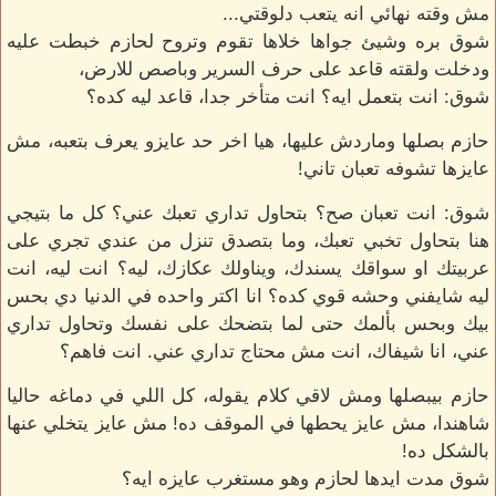
مش وقته نهائي انه يتعب دلوقتي...
شوق بره وشيئ جواها خلاها تقوم وتروح لحازم خبطت عليه
ودخلت ولقته قاعد على حرف السرير وباصص للارض،
شوق: انت بتعمل ايه؟ انت متأخر جدا، قاعد ليه كده؟
حازم بصلها وماردش عليها، هيا اخر حد عايزو يعرف بتعبه، مش
عايزها تشوفه تعبان تاني!
شوق: انت تعبان صح؟ بتحاول تداري تعبك عني؟ كل ما بتيجي
هنا بتحاول تخبي تعبك، وما بتصدق تنزل من عندي تجري على
عربيتك او سواقك يسندك، ويناولك عكازك، ليه؟ انت ليه، انت
ليه شايفني وحشه قوي كده؟ انا اكتر واحده في الدنيا دي بحس
بيك وبحس بألمك حتى لما بتضحك على نفسك وتحاول تداري
عني، انا شيفاك، انت مش محتاج تداري عني. انت فاهم؟
حازم بيبصلها ومش لاقي كلام يقوله، كل اللي في دماغه حاليا
شاهندا، مش عايز يحطها في الموقف ده! مش عايز يتخلي عنها
بالشكل ده!
شوق مدت ايدها لحازم وهو مستغرب عايزه ايه؟