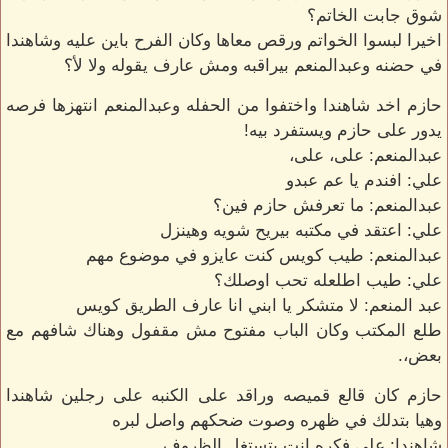
شوق جابت الخاتم؟
اخيرا لبسوا الخواتم ورقص معاها وكان الفرح باين عليه وشاهندا
في حضنه وعبدالمنعم بيراقبه ومش عارف يقوله ولا لأ؟
حازم اخد شاهندا واختفوا من الحفله وعبدالمنعم انتهزها فرصه
يدور على حازم ويستفرد بيه!
عبدالمنعم: على، على،
علي: افندم يا عم عبدو
عبدالمنعم: ما تعرفش حازم فين؟
علي: اعتقد في مكتبه بيريح شويه وهينزل
عبدالمنعم: طيب كويس كنت عايزو في موضوع مهم
علي: طيب اطلعله تحب اوصلك؟
عبد المنعم: لا متشكر يا ابني انا عارف الطريق كويس
طلع المكتب وكان الباب مفتوح مش مقفول وهناك شافهم مع
بعض،.
حازم كان قالع قميصه وراقد على الكنبه على رجلين شاهندا
وهيا بتدلك في ظهره وصوت ضحكهم واصل لبره
شاهندا: على فكره انت بتستغل الظروف