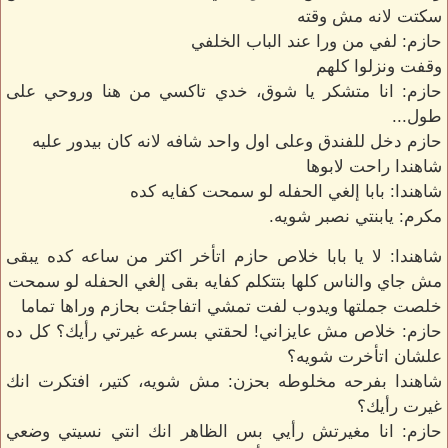
سكتت لانه مش وقته
حازم: لفي من ورا عند الباب الخلفي
وقفت ونزلوا كلهم
حازم: انا متشكر يا شوق، خدي تاكسي من هنا وروحي على
طول...
حازم دخل للفندق وعلى اول واحد شافه لانه كان بيدور عليه
شاهندا راحت لابوها
شاهندا: بابا إلغي الحفله لو سمحت كفايه كده
مكرم: يابنتي نصبر شويه.
شاهندا: لا يا بابا خلاص حازم اتأخر اكتر من ساعه كده يبقى
مش جاي والناس كلها بتتكلم كفايه بقى إلغي الحفله لو سمحت
خلصت جملتها ويدوب لفت تمشي اتفاجئت بحازم وراها تماما
حازم: خلاص مش عايزاني! لحقتي بسرعه غيرتي رأيك؟ كل ده
علشان اتأخرت شويه؟
شاهندا بفرحه مخلوطه بحزن: مش شويه، كتير، افتكرت انك
غيرت رأيك؟
حازم: انا مغيرتش رأيي بس الظاهر انك انتي نسيتي وضعي