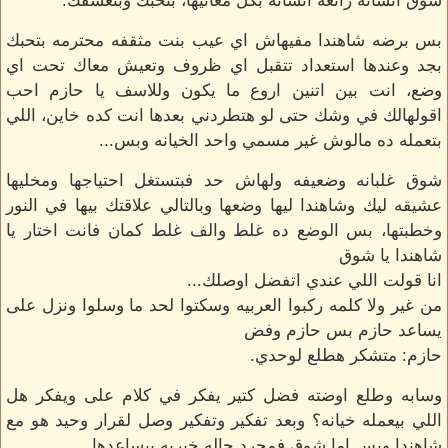
شوق انسانه رائعه انسانه بكل معانيها، بتحبك وبتعشقك.
بس برضه شاهندا مفيهاش اي عيب بنت مثقفه محترمه بتحبك
بجد وعندها استعداد تتقبل اي ظروف وتعيش معاك تحت اي
وضع، انت بين اتنين اروع ما يكون وللاسف يا حازم احب
اقولهالك في وشك حتى لو هتطردني بعدها انت كده خاين، اللي
بتعمله ده مالوش غير مسمي واحد الخيانه وبس...
شوق غلبانه وضعيفه ولهاش حد فبتستغل احتياجها ومخليها
عشيقه ليك وشاهندا ليها وضعها وبالتالي علاقتك بيها في النور
وخطبتها، بس الوضع ده غلط والف غلط كمان فانت اختار يا
شاهندا يا شوق
انا قولت اللي عندي اتفضل اوصلك...
من غير ولا كلمه ركبوا العربيه وسكتوا لحد ما وسلوا ونزل على
يساعد حازم بس حازم وفض
حازم: متشكر هطلع لوحدي.
وسابه وطلع اوضته فضل كتير يفكر في كلام على ويفكر هل
اللي بيعمله خيانه؟ وبعد تفكير وتفكير وصل لقرار وحيد هو مع
شاهندا وبس اما شوق فمجرد حاله خيريه بيساعدها.