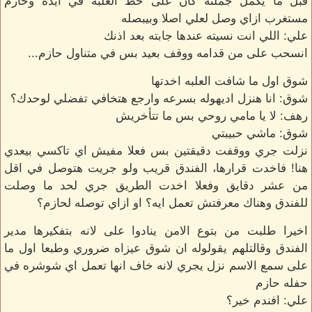
قبل ما يكمل جملته كان على حط العلبه في ايده وحازم
مستغرب ازاي وصل لعلي اصلا وبيبصله
علي: اللي انت نسيته عندها جابته بعد اذنك
انسحب على من قدامه ووقف بعيد بس في متناول حازم...
شوق اول ما شافت العلبه اخدتها
شوق: انا هنزل اديهوله بسرعه وارجع هتخافي تفضلي لوحدك؟
رهف: لا يا مامي روحي بس ما تتأخريش
شوق: ماشي حبيبتي
نزلت جري ووقفت دقيقتين بس فعلا مفيش اي تاكسي بيعدي
هنا! فاخدت قرارها، الفندق قريب ولو جريت هتوصل في اقل
من عشر دقايق وفعلا اخدت الطريق جري لحد ما وصلت
للفندق وهناك معرفتش تعمل ايه؟ او ازاي توصله لحازم؟
اخيرا طلبت من بتوع الامن ينادوا على لانه بتفكيرها مدير
الفندق وقالتلهم يقولوله ان شوق عيزاه ضروري وطبعا اول ما
على سمع الاسم نزل يجري لانه خاف انها تعمل اي شوشره في
حفله حازم
علي: افندم خير؟