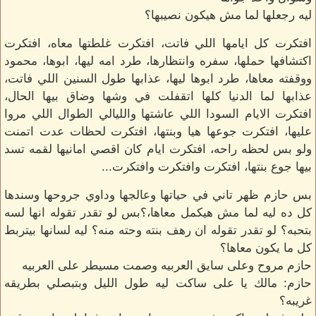
ليه رجعلها لما مش هيكون نصيبها؟
افتكرت كل ايامها اللي فاتت، افتكرت غلطتها معاه، افتكرت
اكتشافها حملها، سفره وانتظارها، طرد امه ليها، ابوها، محمود
ووقفته معاها، طرد ابوها ليها، عذابها طول السنين اللي فاتت،
عذابها لما الدنيا كلها اتقفلت في وشها وضاق بيها الحال،
افتكرت الايام السودا اللي عاشتها والليالي الطوال اللي مروا
عليها، افتكرت جوعها هيا وبنتها، افتكرت لحظات عدت اتمنت
ولو بس لحظه راحه، افتكرت ايام كان اقصي امانيها لقمه تسد
بيها جوع بنتها، افتكرت وافتكرت وافتكرت...
بس حازم ظهر تاني في حياتها وعالجها وداوي جروحها وسندها
كل ده ليه لما مش هيكمل معاها،؟بس لو تقدر تقوله انها لسه
بتحبه؟ لو تقدر تقوله ان رهف بنته وحته منه؟ ليه لسانها بيتربط
كل ما يكون معاها؟
حازم مروح وعلى سايق العربيه وصمت مسيطر على العربيه
حازم: مالك يا على ساكت ليه طول الليل وبتبصلي بطريقه
غريبه؟