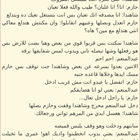
حازم: انا؟ انا غلبان؟ طيب والله فعلا تعبان
شاهندا: انا مصدقه انك تعبان بس انت بتستغل تعبك ده وبتدلع
حازم اتعدل وبصلها وعنيهم اتقابلوا: وان مكنتش هتدلع معاكي
انتي هتدلع مع مين؟ هاه؟
شاهندا سكتت بس قربوا قوي من بعض وهبا بصت للارض بس
هو رفعلها وشها تبصله تاني ويدوب لمس شفايفها برقه
عبدالمنعم: احم احم
الاتنين بعدوا بسرعه عن بعض وشاهندا جت توقف بس حازم
مسك ايدها وخلاها قاعده جنبه
حازم: اتفضل يا عبدو انت مش غريب ادخل
عبدالمنعم: يعني لو انا هضايقكم
حازم: يا راجل ادخل تعال...
دخل عبدالمنعم محرج وشاهندا وقفت وحازم بصلها
شاهندا: هغسل ايدي من المرهم ثواني ورجعالك.
سابتهم ودخلت وهو وقف يلبس قميصه
عبدالمنعم: يعني يدوب اتخطبتوا واديك اهو! عمري ما تخيلت