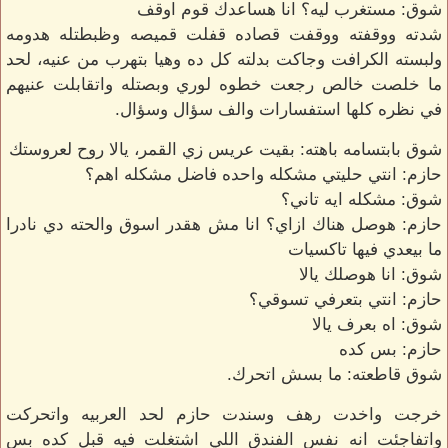
شوق: مستغرب ليه؟ انا هساعدك قوم اوقف
شدته ووقفته ووقفت قصاده قفلت قميصه وظبطتله هدومه
ولبسته الكرافت وجاكت بدلته كل ده وهيا بتهرب من عنيه، لحد
ما خلصت خالص رجعت خطوه لوري وبصتله واتقابلت عنيهم
في نظره كلها استفسارات والف سؤال وسؤال.
شوق بابتسامه باهته: بقيت عريس زي القمر، يالا روح لعروستك
حازم: انتي حليتي مشكله واحده فاضل مشكله اهم؟
شوق: مشكله ايه تاني؟
حازم: هوصل هناك ازاي؟ انا مش هقدر اسوق والحته دي نادرا
ما بيعدي فيها تاكسيات
شوق: انا هوصلك يالا
حازم: انتي بتعرفي تسوقي؟
شوق: اه بعرف يالا
حازم: بس كده
شوق قاطعته: ما بسش اتحرك.
خرجت واخدت رهف وسندت حازم لحد العربيه واتحركت
واتفاجئت انه نفس الفندق اللي اشتغلت فيه قبل كده بس