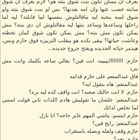
يعرف ان ممكن تكون بنت شوق بنته هو؟ لازم يعرف ان شوق
سابته غصب عنها وان امه بعدتها؟ بس لو بنت شوق بنته ولو
شوق لسه بتحبه ليه ماقالتلوش بنفسها لما قابلته؟ ليه لما
راحلها وساعدها وساعد بنتها ليه مقالتلوش ان دي بنته؟ مش
يمكن تكون مش بنته؟ مش يمكن تكون شوق كمان تخطته
وعاشت حياتها؟ يبقى بكده هو بيقلب التربيزه فوق حازم وبس،
هيدمر حياته الجديده ويفتح جروح جديده...
حازم: ااااااااايييييه، انت فين؟ بقالي ساعه بكلمك وانت مش
بترد
فاق عبدالمنعم على حازم قدامه
عبدالمنعم: هاه بتقول ايه؟
حازم: لا انت حالتك صعبه؟ انت واقف كده ليه بره؟
عبدالمنعم: علشان ما تقوليش هادم اللذات تاني قولت استني
لما تخلص لذاتك
حازم ابتسم: ماشي المهم عايز حاجه؟ انا نازل
عبدالمنعم: رايح فين؟
حازم وقف ولفله وبصله باستغراب
حازم: نعم؟