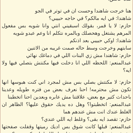
هنا خرجت شاهندا وحست ان في توتر في الجو
شاهندا: في ايه مالكم؟ في حاجه حبيبي؟
حازم: لا يا قمر، بقولك اسبقيني انتي وانا شويه بس مفعول
المرهم يشتغل وهحصلك وبالمره نتكلم انا وعم عبدو شويه
شاهندا: اوكي حبيبي بعد اذنكم
سابتهم وخرجت وسط حاله صمت غريبه من الاتنين
حازم: شاهندا مش زي البنات اللي في دماغك نهائي
عبدالمنعم: اللحظه اللي انا دخلت فيها مكنتش بتصلي فيها ولا
ايه؟
حازم: لا مكنتش بصلي بس مش لمجرد اني كنت هبوسها انها
تكون مش محترمه! احنا نعرف بعض من فتره طويله وعدينا
باحداث كتير مع بعض، علاقتنا مش عابره وبعدين احنا اتخطبنا
عبدالمنعم: اتخطبتوا؟ وهل ده يديك حقوق عليها؟ الظاهر ان
الغلط عندك انت مش عندهم هما
حازم: تقصد ايه بقى؟ وغلط ايه اللي عندي؟
عبدالمنعم: قبلها كانت شوق بس اديك رميتها وقفلت صفحتها