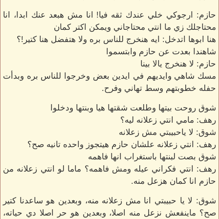
حازم: ارجوكي خلي عندك ثقه فيا! انا مش هبعد عنك ابدا، انا
محتاجلك زي ما انتي محتاجاني ويمكن اكتر كمان
هنا ابوها اتدخل: ايه هنخرج للناس بره ولا هتفضل هنا كتير!؟
شاهندا بعدت عن حازم وابتسموا
حازم: لا هنخرج يالا بينا
مسك شاهي وايديهم في ايدين بعض وخرجوا للناس بره وبدأت
حفله خطوبتهم وسط تهاني وفرح.
شوق روحت بيتها وطلعت شقتها هيا وبنتها ودخلوا
رهف: مامي انتي زعلانه ليه؟
شوق: لا ياحبيبتي مش زعلانه
رهف: انتي زعلانه علشان حازم هيتجوز واحده تانيه صح؟
شوق بصت لبنتها باستغراب انها فاهمه
رهف: انتي فكراني عيله ومش فاهمه؟ ماما لو انتي زعلانه من
حازم انا كمان هزعل منه.
شوق: لا يا حبيبتي انا مش زعلانه منه، وبعدين هو ساعدنا كتير
صح؟ ماينفعش نزعل منه اصلا، وبعدين هو حر اصلا دي حياته،