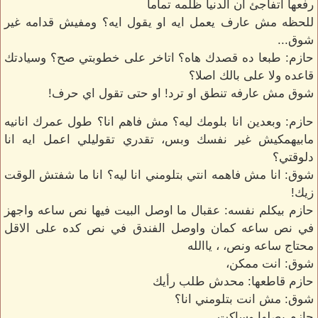
رفعها اتفاجئ ان الدنيا ظلمه تماما
للحظه مش عارف يعمل ايه او يقول ايه؟ ومفيش قدامه غير
شوق...
حازم: طبعا ده قصدك هاه؟ اتاخر على خطوبتي صح؟ وسيادتك
قاعده ولا على بالك اصلا؟
شوق مش عارفه تنطق او ترد! او حتى تقول اي حرف!
حازم: وبعدين انا بلومك ليه؟ مش فاهم انا؟ طول عمرك انانيه
مابيهمكيش غير نفسك وبس، تقدري تقوليلي اعمل ايه انا
دلوقتي؟
شوق: انا مش فاهمه انتي بتلومني انا ليه؟ انا ما شفتش الوقت
زيك!
حازم بيكلم نفسه: عقبال ما اوصل البيت فيها نص ساعه واجهز
في نص ساعه كمان واوصل الفندق في نص كده على الاقل
محتاج ساعه ونص، ، ياالله
شوق: انت ممكن،
حازم قاطعها: محدش طلب رأيك
شوق: مش انت بتلومني انا؟
حازم بصلها وساكت.