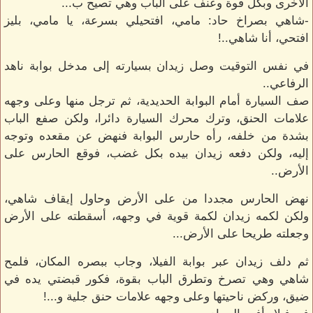
الأخرى وبكل قوة وعنف على الباب وهي تصيح ب...
-شاهي بصراخ حاد: مامي، افتحيلي بسرعة، يا مامي، بليز
افتحي، أنا شاهي..!
في نفس التوقيت وصل زيدان بسيارته إلى مدخل بوابة ناهد
الرفاعي..
صف السيارة أمام البوابة الحديدية، ثم ترجل منها وعلى وجهه
علامات الحنق، وترك محرك السيارة دائرا، ولكن صفع الباب
بشدة من خلفه، رأه حارس البوابة فنهض عن مقعده وتوجه
إليه، ولكن دفعه زيدان بيده بكل غضب، فوقع الحارس على
الأرض..
نهض الحارس مجددا من على الأرض وحاول إيقاف شاهي،
ولكن لكمه زيدان لكمة قوية في وجهه، أسقطته على الأرض
وجعلته طريحا على الأرض...
ثم دلف زيدان عبر بوابة الفيلا، وجاب ببصره المكان، فلمح
شاهي وهي تصرخ وتطرق الباب بقوة، فكور قبضتي يده في
ضيق، وركض ناحيتها وعلى وجهه علامات حنق جلية و...!