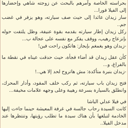
بحراسته الخاصة وآمرهم بالبحث عن زوجته شاهي وإحضارها
إلى الفيلا فورا...
سار زيدان عائدا إلى حيث صف سيارته، وهو يزفر في غضب
جم..
ركل زيدان إطار سيارته بقدمه بقوة عنيفة، وظل يلتفت حوله
بإنزعاج رهيب، ووقف يفكر مع نفسه على عجالة ب...
-زيدان وهو يغمغم بإيجاز: هاتكون راحت فين!
كأن عقل زيدان قد أضاء فجأة، حيث حدقت عيناه في نقطة ما
بالفراغ، و...
-زيدان بنبرة متأكدة: مش هاتروح لحد إلا هي..!
فتح زيدان باب سيارته، ثم ركب خلف المقود، وأدار المحرك،
وانطلق بالسيارة بسرعة رهيبة وعلى وجهه علامات مخيفة...
في فيلا عدلي الباشا
كانت السيدة رحاب جالسة في غرفة المعيشة حينما جاءت إليها
الخادمة لتبلغها بأن هناك سيدة ما تطلب رؤيتها، وتنتظرها عند
مدخل الفيلا..