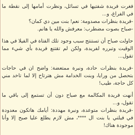
فغرت فريدة شفتيها في تسائل، ونظرت أمامها إلى نقطة ما
في الفراغ، و...
-فريدة بنظرات مصدومة: نعم! بنت مين دي كمان؟
-صباح بصوت مضطرب: معرفش والله يا هانم.
حاولت صباح أن تستنتج سبب وجود تلك الفتاة في الفيلا في هذا
الوقيت وتبرره لفريدة، ولكن لم تقتنع فريدة بأي شيء مما
تقول...
-فريدة بنظرات حادة، ونبرة ممتعضة: واضح ان في حاجات
بتحصل من ورايا، وبنت الخدامة مش هترتاح إلا لما تاخد مني
كل حاجة، طيب!
أنهت فريدة المكالمة مع صباح دون أن تستمع إلى باقي ما
تقول، و...
-فريدة بنظرات متوعدة، ونبرة مهددة: أيامك هاتكون معدودة
في فيلتي يا بنت ال ****، مش لازم يطلع عليا صبح إلا وأنا
موجودة هناك!