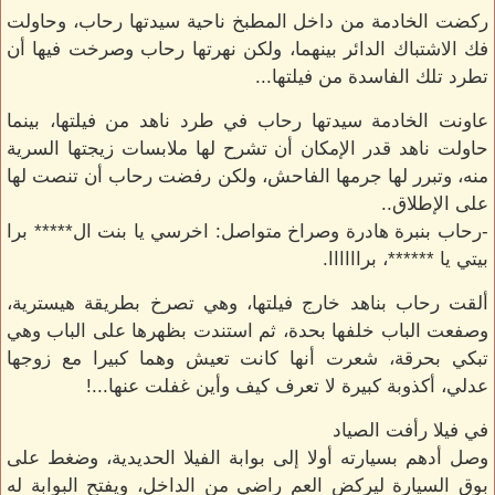
ركضت الخادمة من داخل المطبخ ناحية سيدتها رحاب، وحاولت
فك الاشتباك الدائر بينهما، ولكن نهرتها رحاب وصرخت فيها أن
تطرد تلك الفاسدة من فيلتها...
عاونت الخادمة سيدتها رحاب في طرد ناهد من فيلتها، بينما
حاولت ناهد قدر الإمكان أن تشرح لها ملابسات زيجتها السرية
منه، وتبرر لها جرمها الفاحش، ولكن رفضت رحاب أن تنصت لها
على الإطلاق..
-رحاب بنبرة هادرة وصراخ متواصل: اخرسي يا بنت ال***** برا
بيتي يا ******، براااااا.
ألقت رحاب بناهد خارج فيلتها، وهي تصرخ بطريقة هيسترية،
وصفعت الباب خلفها بحدة، ثم استندت بظهرها على الباب وهي
تبكي بحرقة، شعرت أنها كانت تعيش وهما كبيرا مع زوجها
عدلي، أكذوبة كبيرة لا تعرف كيف وأين غفلت عنها...!
في فيلا رأفت الصياد
وصل أدهم بسيارته أولا إلى بوابة الفيلا الحديدية، وضغط على
بوق السيارة ليركض العم راضي من الداخل، ويفتح البوابة له