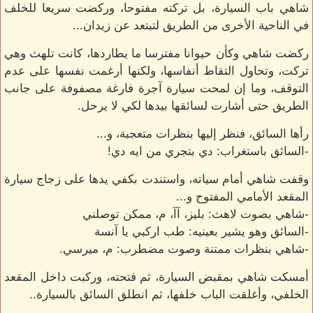
شاهي باب السيارة، بل تركته مفتوحا، وركضت سريعا للخلف
في الناحية الأخرى من الطريق لتبتعد عن زيدان...
ركضت شاهي وكأن حيوانا مفترسا ما يطاردها، كانت تلهث وهي
تركت، وتحاول التقاط أنفاسها، ولكنها أرغمت نفسها على عدم
التوقف، وما إن لمحت سيارة آجرة فارغة مصفوفة على جانب
الطريق حتى أشارت لسائقها بيدها لكي لا يرحل.
رأها السائق، فنظر إليها بنظرات متعجبة، و...
-السائق باستغراب: دي بتجري من ايه دي!
وقفت شاهي أمام سياته، واستندت بكفي يدها على زجاج سيارة
المقعد الأمامي المفتوح و...
-شاهي بصوت لاهث: بليز، آآ، م، ممكن توصلني
-السائق وهو يشير بعينيه: طب اركبي يا آنسة
-شاهي بنظرات ممتنة وصوت مضطرب: م، ميرسي.
أمسكت شاهي بمقبض السيارة، ثم فتحته، وركبت داخل المقعد
الخلفي، وأغلقت الباب خلفها، ثم انطلق السائق بالسيارة..