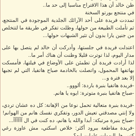
ظن خالد أن هذا الاقتراح مناسبا إلى حد ما..
في منتجع بورتو السخنة
تمددت فريدة على أحد الآرائك الجلدية الموجودة في المنتجع،
ثم تأملت الطبيعة من حولها، وظلت تفكر في طريقة ما لتتخلص
من جنين يارا بدون أن تثير الشبهات حولها...
اعتدلت فريدة في جلستها، وأدركت أن خالد لم يتصل بها على
مدار اليوم، لذا توترت قليلا وظنت أن هناك أمر ما..
لذا أرادت فريدة أن تطمئن على الأوضاع في فيلتها، فأمسكت
بهاتفها المحمول، واتصلت بالخادمة صباح هاتفيا، التي لم تجبها
إلا بعد فترة و...
-فريدة هاتفيا بنبرة باردة: ألووو..
-صباح هاتفيا بنبرة متوترة: ايوه يا هانم.
-فريدة بنبرة متعالية تحمل نوعا من الإهانة: كل ده عشان تردي،
ولا إنتي مصدقتي تعيش الدور، وتفكري نفسك هانم من الهوانم!
-صباح بنبرة مرتبكة: أبدا والله يا هانم، ده كنت في ال آآآآآآ...
-فريدة مقاطعة ببرود أكثر: خلاص اسكتي، مش عاوزة رغي
كتير، ها، البهوات عاملين ايه؟