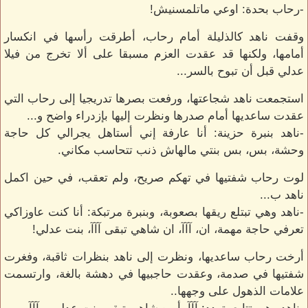
-رحاب بحدة: اوعي ماتلمسنيش!
وقفت ناهد كالذليلة أمام رحاب، أطرقت رأسها في انكسار
أمامها، ولكنها قد عقدت العزم مسبقا على ألا تخرج من فيلا
عدلي قبل أن تبوح بالسر...
استجمعت ناهد شجاعتها، ورفعت بصرها تدريجيا إلى رحاب التي
عقدت ساعديها أمام صدرها ونظرت إليها بإزدراء واضح و...
-ناهد بنبرة حزينة: أنا عارفة إني أستاهل يجرالي كل حاجة
وحشة، بس، بس بنتي مالهاش ذنب تتحاسب مكاني.
لوت رحاب شفتيها في تهكم صريح، ولم تعقب، في حين اكمل
ناهد ب...
-ناهد وهي تبتلع ريقها بصعوبة، وبنبرة مرتبكة: أنا كنت عاوزاكي
تعرفي حاجة مهمة، ان، آآآ، ان شاهي تبقى آآآ، بنت عدلي!
أرخت رحاب ساعديها، ونظرت إلى ناهد بنظرات ثاقبة، وفغرت
شفتيها في صدمة، وعقدت حاجبيها في دهشة بالغة، وارتسمت
علامات الذهول على وجهها..