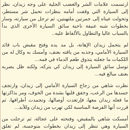
ارتسمت علامات الشر والغضب الجلية على وجه زيدان، نظر
إلى السيارة التي وقفت أمامه بنظرات تحمل شر مستطر،
وتحولت عيناه إلى جمرتين ملتهبتين، ثم ترجل من سيارته، وسار
بخطوات شبه عنيفة ناحية سائق السيارة الأخرى الذي بدأ
بالسباب عاليا والتطاول بالألفاظ عليه..
لم يتحمل زيدان الإهانة، بل مد يده وفتح مقبض باب قائد
السيارة الأمامي، وجذبه من ياقته بعنف، وأمسك به وكال له من
اللكمات ما جعلته يتذوق طعم الدماء في فمه...
توسل سائق السيارة إلى زيدان كي يتركه، ولكنه ظل يضربه
بعنف مبالغ فيه...
نظرت شاهي من زجاج السيارة الأمامي إلى زيدان، وارتجف
جسدها من الرعب، وخفق قلبها بشدة من الخوف، ومر بذاكرتها
ما فعله زيدان معها، فإرتعدت أوصالها، وتجمدت أطرافها، ثم
قررت أنها الفرصة المناسبة لكي تهرب من زيدان وللأبد...
أمسكت شاهي بالمقبض، وفتحته على عجالة، ثم ترجلت من
السيارة وهي تنظر إلى زيدان بخطوات متوجسة، لم تغلق