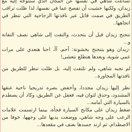
تسائلت شاهي في نفسها عن المكان الذي ستتوجه إليه مع
زيدان، ولكنها خشيت أن تفصح عما في نفسها، لذا ظلت تراقب
الطريق في صمت قاتل عبر نافذتها الزجاجية التي تنظر في
اتجاهها..
تنحنح زيدان قبل أن يتحدث، والتفت إلى شاهي نصف التفاتة
و...
-زيدان وهو يتنحنح بخشونة: آحم، آآ، احنا هنعدي على مرات
عمي شوية، وبعدها هنطلع نتعشى!
لم تجبه شاهي، ولم تلتفت إليه، بل ظلت تنظر للطريق من
نافذتها المجاورة..
نظر إليها زيدان مجددا، وأخفض بصره تدريجيا ناحية عنقها
المشدود، وحدق لثوان فيه، فغفل عن الطريق، وكاد أن يصطدم
بالسيارة التي أمامه...
ضغط زيدان على مكابح السيارة فجأة، بينما ارتسمت علامات
الرعب على وجه شاهي، ووضعت يديها على وجهها، خوفا من
الاصطدام، ثم ارتد جسدها بعنف في مقعدها...