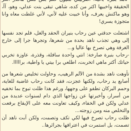
الحقيقة واخبيها اكتر من كده، شاهي تبقى بنت عدلي، وهو، آآ،
وهو ماكنش يعرف، وأنا خبيت عليه لأني، لأني غلطت معاه وانا
متجوزة يسري!
اشتعلت حدقتي عين رحاب بنيران الحقد والغل، فلم تجد نفسها
إلى وهي تجذب ناهد بحدة من شعرها، وتجرها جرا إلى خارج
الغرفة وهي تصرخ بها عاليا و...
-رحاب بنبرة صارخة: انتي واحدة سافلة، وقذرة، عاوزة تخربي
حياتك أكتر ماهي اتخربت، اطلعي برا بيتي يا واطية، برااااا.
تأوهت ناهد بشدة من الآلم الرهيب، وحاولت تخليص شعرها من
أصابع يد رحاب، ولكنها عجزت، فقد كانت رحاب غاضبة للغاية،
وحمم البركان تطفو على وجهها، ورغم هذا ظلت تبوح بما تخفيه
من أسرار، وأخبرتها عن زواجها الذي دام لسنوات عديدة من
عدلي ولكن في الخفاء، وكيف تعاونت معه على الإيقاع برفعت
والتخلص منه ومن زوجته...
ظلت رحاب تصرخ فيها لكي تكف وتصمت، ولكن آبت ناهد أن
تصمت، بل استمرت في اعترافها بجرائرها..