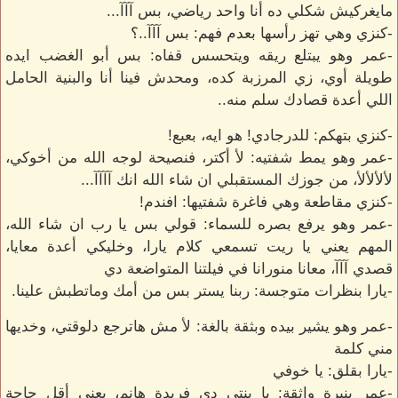
مايغركيش شكلي ده أنا واحد رياضي، بس آآآ...
-كنزي وهي تهز رأسها بعدم فهم: بس آآآ..؟
-عمر وهو يبتلع ريقه ويتحسس قفاه: بس أبو الغضب ايده
طويلة أوي، زي المرزبة كده، ومحدش فينا أنا والبنية الحامل
اللي أعدة قصادك سلم منه..
-كنزي بتهكم: للدرجادي! هو ايه، بعبع!
-عمر وهو يمط شفتيه: لأ أكتر، فنصيحة لوجه الله من أخوكي،
لألألألأ، من جوزك المستقبلي ان شاء الله انك آآآآ...
-كنزي مقاطعة وهي فاغرة شفتيها: افندم!
-عمر وهو يرفع بصره للسماء: قولي بس يا رب ان شاء الله،
المهم يعني يا ريت تسمعي كلام يارا، وخليكي أعدة معايا،
قصدي آآآ، معانا منورانا في فيلتنا المتواضعة دي
-يارا بنظرات متوجسة: ربنا يستر بس من أمك وماتطبش علينا.
-عمر وهو يشير بيده وبثقة بالغة: لأ مش هاترجع دلوقتي، وخديها
مني كلمة
-يارا بقلق: يا خوفي
-عمر بنبرة واثقة: يا بنتي دي فريدة هانم، يعني أقل حاجة