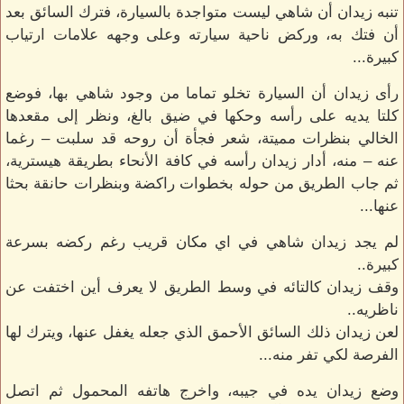
تنبه زيدان أن شاهي ليست متواجدة بالسيارة، فترك السائق بعد
أن فتك به، وركض ناحية سيارته وعلى وجهه علامات ارتياب
كبيرة...
رأى زيدان أن السيارة تخلو تماما من وجود شاهي بها، فوضع
كلتا يديه على رأسه وحكها في ضيق بالغ، ونظر إلى مقعدها
الخالي بنظرات مميتة، شعر فجأة أن روحه قد سلبت – رغما
عنه – منه، أدار زيدان رأسه في كافة الأنحاء بطريقة هيسترية،
ثم جاب الطريق من حوله بخطوات راكضة وبنظرات حانقة بحثا
عنها...
لم يجد زيدان شاهي في اي مكان قريب رغم ركضه بسرعة
كبيرة..
وقف زيدان كالتائه في وسط الطريق لا يعرف أين اختفت عن
ناظريه..
لعن زيدان ذلك السائق الأحمق الذي جعله يغفل عنها، ويترك لها
الفرصة لكي تفر منه...
وضع زيدان يده في جيبه، واخرج هاتفه المحمول ثم اتصل