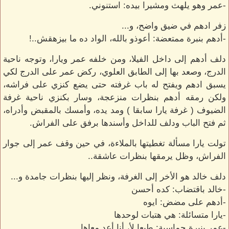
-عمر وهو يلهث ومشيرا بيده: استنوني.
زفر ادهم في ضيق واضح، و...
-أدهم بنبرة ممتعضة: أعوذو بالله، الواد ده ما بيزهقش..!
دلف أدهم إلى داخل الفيلا، ومن خلفه عمر ويارا، وتوجه ناحية
الدرج، وصعد بها إلى الطابق العلوي، ركض عمر على الدرج لكي
يسبق ادهم ويفتح له باب غرفته حتى يضع كنزي على فراشه،
ولكن رمقه أدهم بنظرات منزعجة، وسار بكنزي ناحية غرفة
الضيوف ( غرفة يارا سابقا ) ومد يده، وأمسك بالمقبض وأدراه،
ثم فتح الباب ودلف للداخل وأسندها برفق على الفراش.
تولت يارا مسألة تغطيتها بالملاءة، في حين وقف عمر إلى جوار
الفراش، وظل يرمقها بنظرات عاشقة..
دلف خالد هو الأخر إلى الغرفة، ونظر إليها بنظرات جامدة و...
-خالد باقتضاب: كده أحسن
-أدهم على مضض: ايوه
-يارا متسائلة: هي هتبات لوحدها
-عمر بنبرة حماسية: طبعا لأ، أنا أعد معاها.