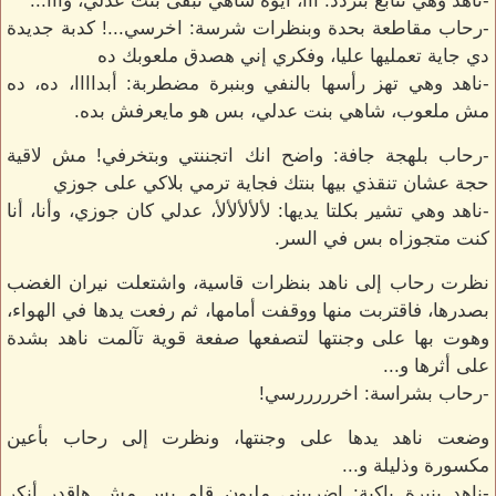
-ناهد وهي تتابع بتردد: آآآ، أيوه شاهي تبقى بنت عدلي، وآآآ...
-رحاب مقاطعة بحدة وبنظرات شرسة: اخرسي...! كدبة جديدة
دي جاية تعمليها عليا، وفكري إني هصدق ملعوبك ده
-ناهد وهي تهز رأسها بالنفي وبنبرة مضطربة: أبداااا، ده، ده
مش ملعوب، شاهي بنت عدلي، بس هو مايعرفش بده.
-رحاب بلهجة جافة: واضح انك اتجننتي وبتخرفي! مش لاقية
حجة عشان تنقذي بيها بنتك فجاية ترمي بلاكي على جوزي
-ناهد وهي تشير بكلتا يديها: لألألألألأ، عدلي كان جوزي، وأنا، أنا
كنت متجوزاه بس في السر.
نظرت رحاب إلى ناهد بنظرات قاسية، واشتعلت نيران الغضب
بصدرها، فاقتربت منها ووقفت أمامها، ثم رفعت يدها في الهواء،
وهوت بها على وجنتها لتصفعها صفعة قوية تآلمت ناهد بشدة
على أثرها و...
-رحاب بشراسة: اخرررررسي!
وضعت ناهد يدها على وجنتها، ونظرت إلى رحاب بأعين
مكسورة وذليلة و...
-ناهد بنبرة باكية: اضربيني مليون قلم بس مش هاقدر أنكر