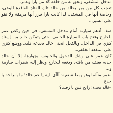
مدخل المشفى، ولحق به من خلفه كلا من يارا وعمر..
تعجب كل من يمر بخالد من حالة تلك الفتاة الفاقدة للوعي،
وخاصة أنها في المشفى، لذا كانت يارا تبرر أنها مرهقة ولا تقو
على السير...
صف أدهم سيارته أمام مدخل المشفى، في حين ركض عمر
للخارج وفتح باب السيارة الخلفي، حتى يتمكن خالد من إسناد
كنزي في الداخل، وبالفعل انحنى خالد بجذعه قليلا، ووضع كنزي
على المقعد الخلفي..
كان عمر على وشك الدخول والجلوس بجوارها، إلا أن خالد
جذبه بعنف من ياقته، ودفعه للخارج ونظر إليه بنظرات صارمة
و...
-عمر متآلما وهو يمط شفتيه: آآآي، ايه يا عم خالد! ما بالراحة يا
جدع
-خالد بحدة: رايح فين يا زفت؟