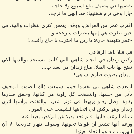
تقضيها في مصيف بتاع اسبوع ولا حاجة
-يارا وهي تزم شفتيها: هه، إلهي ما ترجع.
اقترب عمر من الفراش، ووقف يتمعن كنزي بنظرات والهة، في
حين نظرت هي إليها بنظرات منزعجة و...
-عمر بتنهيدة حارة: يا زين ما اخترت يا حاج رأفت..!
في فيلا ناهد الرفاعي
ركض زيدان في اتجاه شاهي التي كانت تستنجد بوالدتها لكي
تفتح لها باب الفيلا، صاح زيدان من بعيد ب...
-زيدان بصوت صارم: شاهي!
ارتعدت شاهي في نفسها حينما سمعت ذلك الصوت المخيف
يأتي من خلفها، وانتفضت كل زاوية من كيانها، وخفق صدرها
بقوة، وظل يعلو ويهبط في توتر شديد، والتفتت برأسها لترى
زيدان وهو يركض في اتجاهها فشهقت على الفور..
تملك الرعب قلبها، فلم تجد بديلا عن الركض بعيدا عنه..
ورغم أنها تشعر أن قواها تخونها، وسوف تنهار تدريجيا إلا أن
الهروب منه هو النجاة بعينها...