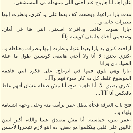
عاوزاها، أنا هاروح عند أختي اللي متبهدلة في المستشفى.
مدت يارا ذراعها، ووضعت كف يدها على يد كنزي، ونظرت إليها
بنظرات حانية و...
-يارا بصوت خافت ودافيء: اطمني، انتي هنا في أمان،
وصدقيني أختك هاتبقى كويسة وآآآ.
أزاحت كنزي يد يارا بعيدا عنها، ونظرت إليها بنظرات مغتاظة و..
-كنزي بحنق: لا أنا ولا أختي هانبقى كويسين طول ما عيلة
الصياد دي ورانا
-يارا وهي تلوي فمها في انزعاج: على فكرة انتي فاهمة
الموضوع غلط، كل ده كان سوء فهم وآآآ...
-كنزي بضيق: لأ، أنا فاهمة صح، أنا مش طفلة عشان أفهم غلط
بالعكس أنا آآآآآ...
فتح باب الغرفة فجأة ليطل عمر برأسه منه وعلى وجهه ابتسامة
بلهاء و...
-عمر بنبرة حماسية: أنا مش مصدق عينيا والله، أكتر اتنين
غاليين على قلبي بيتكلموا مع بعض، ده انتو لازم تتبخروا لأحسن