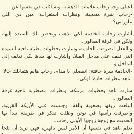
اعتلى وجه رحاب علامات الدهشة، وتسائلت في نفسها عن...
-رحاب بنبرة متعجبة، ونظرات استغراب: مين دي اللي
عاوزاني؟
أشارت رحاب للخادمة لكي تذهب وتحضر تلك السيدة إليها،
ولكن في غرفة الصالون..
وبالفعل انصرفت الخادمة، وسارت بخطوات بطيئة ناحية السيدة
التي تقف على مدخل الفيلا، وأشارت لها بيدها لكي تدلف إلى
الداخل و..
-الخادمة بنبرة خافتة: اتفضلي يا مدام، رحاب هانم هتقابلك حالا
-ناهد بنظرات حادة: اوكي..
سارت ناهد بخطوات مرتبكة، ونظرات مضطربة ناحية غرفة
الصالون..
ابتلعت ريقها بصعوبة بالغة، وجلست على الأريكة القريبة،
واطرقت رأسها في توتر، وظلت تفكر في طريقة تبدأ بها
الحديث مع زوجة زوجها الأولى رحاب..
تعلم ناهد في نفسها أن الأمر ليس بالهين، فهي تريد أن تلجأ