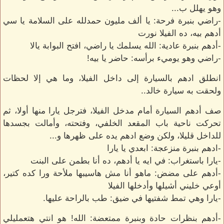
وهو يهلل ب...
-راضي بنبرة فرحة: يا ألف مليون حمدلله على السلامة يا سي
أدهم بيه، ده الفيلا نورت
-أدهم بنبرة عادية: الله يسلمك يا راضي، افتح البوابة يالا
-راضي وهو يوميء برأسه: حاضر يا بيه!
انطلق ادهم بالسيارة إلى داخل الفيلا، وما هي إلا لحظات
ولحقت به سيارة خالد..
صف أدهم السيارة أمام مدخل الفيلا، فترجل يارا منها أولا، ثم
تحركت ناحية باب المقعد الخلفي، وفتحته، وأمالت بجسدها
للداخل قليلا، ولكن وضع ادهم يده على ظهرها و...
-ادهم بنبرة منزعجة: ابعدي يا يارا
-يارا باستغراب: في ايه يا أدهم، ده أنا بطمن على البنت
-أدهم على مضض: ماهو أنا مش هاسيبها ملأحة ورا كده كتير،
أوعي خليني أشيلها وأدخلها الفيلا
-يارا وهي تمط شفتيها في ضيق: طب بالراحة عليها.
-أدهم بنظرات حادة وبنبرة ممتعضة: الله! هو انتي هتعمليلي