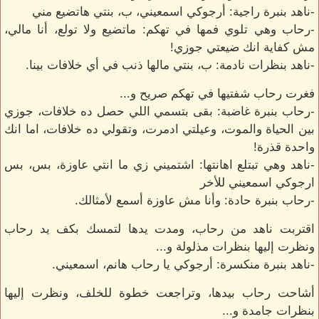
-ناهد بنبرة راجية: أرجوكي اسمعيني، ب، بنتي هاتضيع مني
-رحاب وهي تلوي فمها في تهكم: ماتضيع ولا تولع، أنا مالي،
مش كفاية انك ضيعتي جوزي!
-ناهد بنظرات نادمة: ب، بنتي مالها ذنب في أي خلافات بينا.
فغرت رحاب شفتيها في تهكم صريح و...
-رحاب بنبرة غاضبة: بقى بتسمي اللي حصل ده خلافات، جوزي
بين الحياة والموت، وعيلتي ادمرت، وتقولي ده خلافات، اما انك
واحدة قذرة!
-ناهد وهي تبتلع اهانتها: اشتميني زي ما انتي عاوزة، بس، بس
ارجوكي اسمعيني للأخر
-رحاب بنبرة حادة: وأنا مش عاوزة أسمع لأمثالك.
اقتربت ناهد من رحاب، ومدت يدها لتمسك بكف يد رحاب
ونظرت إليها بنظرات مذلولة و...
-ناهد بنبرة منكسرة: أرجوكي يا رحاب هانم، اسمعيني.
أشاحت رحاب بيدها، وتراجعت خطوة للخلف، ونظرت إليها
بنظرات جامدة و...