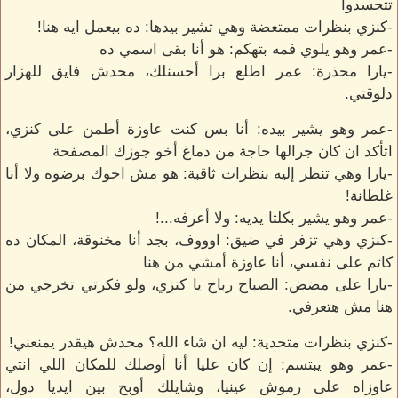
تتحسدوا
-كنزي بنظرات ممتعضة وهي تشير بيدها: ده بيعمل ايه هنا!
-عمر وهو يلوي فمه بتهكم: هو أنا بقى اسمي ده
-يارا محذرة: عمر اطلع برا أحسنلك، محدش فايق للهزار
دلوقتي.
-عمر وهو يشير بيده: أنا بس كنت عاوزة أطمن على كنزي،
اتأكد ان كان جرالها حاجة من دماغ أخو جوزك المصفحة
-يارا وهي تنظر إليه بنظرات ثاقبة: هو مش اخوك برضوه ولا أنا
غلطانة!
-عمر وهو يشير بكلتا يديه: ولا أعرفه...!
-كنزي وهي تزفر في ضيق: اوووف، بجد أنا مخنوقة، المكان ده
كاتم على نفسي، أنا عاوزة أمشي من هنا
-يارا على مضض: الصباح رباح يا كنزي، ولو فكرتي تخرجي من
هنا مش هتعرفي.
-كنزي بنظرات متحدية: ليه ان شاء الله؟ محدش هيقدر يمنعني!
-عمر وهو يبتسم: إن كان عليا أنا أوصلك للمكان اللي انتي
عاوزاه على رموش عينيا، وشايلك أوبح بين ايديا دول،