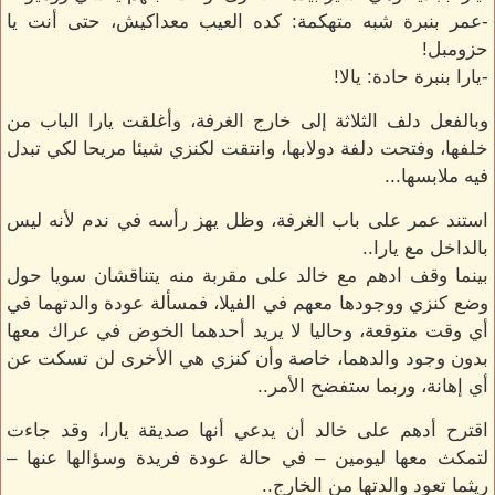
-عمر بنبرة شبه متهكمة: كده العيب معداكيش، حتى أنت يا
حزومبل!
-يارا بنبرة حادة: يالا!
وبالفعل دلف الثلاثة إلى خارج الغرفة، وأغلقت يارا الباب من
خلفها، وفتحت دلفة دولابها، وانتقت لكنزي شيئا مريحا لكي تبدل
فيه ملابسها...
استند عمر على باب الغرفة، وظل يهز رأسه في ندم لأنه ليس
بالداخل مع يارا..
بينما وقف ادهم مع خالد على مقربة منه يتناقشان سويا حول
وضع كنزي ووجودها معهم في الفيلا، فمسألة عودة والدتهما في
أي وقت متوقعة، وحاليا لا يريد أحدهما الخوض في عراك معها
بدون وجود والدهما، خاصة وأن كنزي هي الأخرى لن تسكت عن
أي إهانة، وربما ستفضح الأمر..
اقترح أدهم على خالد أن يدعي أنها صديقة يارا، وقد جاءت
لتمكث معها ليومين – في حالة عودة فريدة وسؤالها عنها –
ريثما تعود والدتها من الخارج..