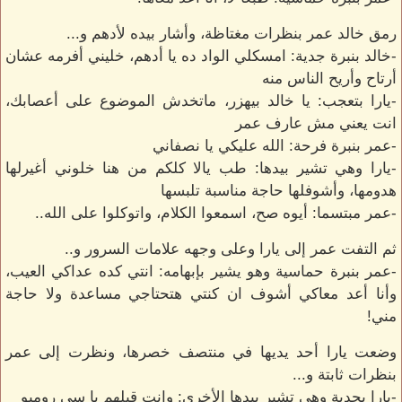
رمق خالد عمر بنظرات مغتاظة، وأشار بيده لأدهم و...
-خالد بنبرة جدية: امسكلي الواد ده يا أدهم، خليني أفرمه عشان
أرتاح وأريح الناس منه
-يارا بتعجب: يا خالد بيهزر، ماتخدش الموضوع على أعصابك،
انت يعني مش عارف عمر
-عمر بنبرة فرحة: الله عليكي يا نصفاني
-يارا وهي تشير بيدها: طب يالا كلكم من هنا خلوني أغيرلها
هدومها، وأشوفلها حاجة مناسبة تلبسها
-عمر مبتسما: أيوه صح، اسمعوا الكلام، واتوكلوا على الله..
ثم التفت عمر إلى يارا وعلى وجهه علامات السرور و..
-عمر بنبرة حماسية وهو يشير بإبهامه: انتي كده عداكي العيب،
وأنا أعد معاكي أشوف ان كنتي هتحتاجي مساعدة ولا حاجة
مني!
وضعت يارا أحد يديها في منتصف خصرها، ونظرت إلى عمر
بنظرات ثابتة و...
-يارا بجدية وهي تشير بيدها الأخرى: وانت قبلهم يا سي روميو