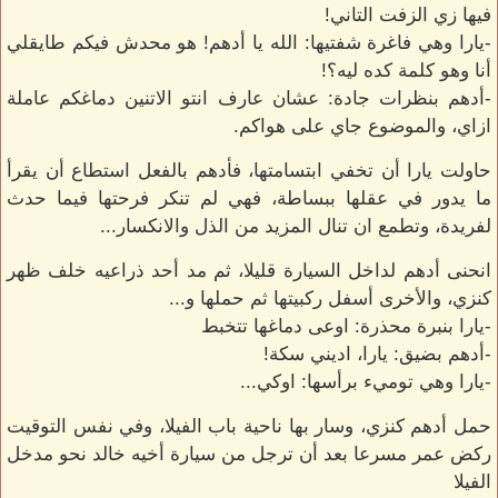
فيها زي الزفت التاني!
-يارا وهي فاغرة شفتيها: الله يا أدهم! هو محدش فيكم طايقلي
أنا وهو كلمة كده ليه؟!
-أدهم بنظرات جادة: عشان عارف انتو الاتنين دماغكم عاملة
ازاي، والموضوع جاي على هواكم.
حاولت يارا أن تخفي ابتسامتها، فأدهم بالفعل استطاع أن يقرأ
ما يدور في عقلها ببساطة، فهي لم تنكر فرحتها فيما حدث
لفريدة، وتطمع ان تنال المزيد من الذل والانكسار...
انحنى أدهم لداخل السيارة قليلا، ثم مد أحد ذراعيه خلف ظهر
كنزي، والأخرى أسفل ركبيتها ثم حملها و...
-يارا بنبرة محذرة: اوعى دماغها تتخبط
-أدهم بضيق: يارا، اديني سكة!
-يارا وهي توميء برأسها: اوكي...
حمل أدهم كنزي، وسار بها ناحية باب الفيلا، وفي نفس التوقيت
ركض عمر مسرعا بعد أن ترجل من سيارة أخيه خالد نحو مدخل
الفيلا