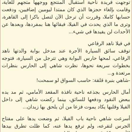
توجهت فريدة ناحية استقبال المنتجع ووجهها متجهم للغاية،
وقامت بإلغاء حجزها الذي كان ممتدا ليومين إضافيين، ودفعت
حسابها كاملا، وقررت أن ترحل الآن لتصل باكرا إلى القاهرة،
وترى ما الذي يحدث في الفيلا، فبقائها هنا بمفردها، وبعدها عن
الأحداث لن يفيدها في شيء...
في فيلا ناهد الرفاعي
توقف سائق السيارة الأجرة عند مدخل بوابة والدتها ناهد
الرفاعي، لمحها حارس البوابة وهي تترجل من السيارة، فتوجه
بخطوات سريعة نحوها، نظرت شاهي إلى الحارس بنظرات
مرتعدة و...
-شاهي بنبرة قلقة: حاسب السواق لو سمحت!
أمال الحارس بجذعه ناحية نافذة المقعد الأمامي، ثم مد يده
ببعض النقود ودفعها للسائق، بينما ركضت شاهي إلى داخل
الفيلا وقلبها يكاد يموت فزعا من أن يلحق بها زيدان...
أسرعت شاهي ناحية باب الفيلا، ثم وضعت يدها على مفتاح
الجرس لتقرعه، ولم ترفع يدها عنه، كما ظلت تطرق بيدها