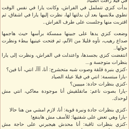
في فيلا رأفت الصياد
بدأت كنزي تتململ في الفراش، وكانت يارا في نفس الوقت
تطوي ملابسها بعد أن بدلتها لها، نظرت إليها يارا في اشفاق، ثم
اقتربت منها وجلست على طرف الفراش..
وضعت كنزي يدها على جبينها ممسكة برأسها حيث هاجمها
صداع رهيب، تأوه قليلا من الآلم، ثم فتحت عينيها ببطء ونظرت
حولها..
انتفضت كنزي بجسدها، واعتدلت في الفراش، ونظرت إلى يارا
بنظرات متوجسة و...
-كنزي بنبرة قلقة وصوت شبه متحشرج: أنا، آآآ، انتي، أنا فين؟
-يارا مبتسمة: انتي في فيلا عيلة الصياد
-كنزي بنظرات حادة: ميييين؟
-يارا بصوت ناعم: ماتقلقيش أنا موجودة معاكي، انتي مش
لوحدك.
-كنزي بنظرات جادة ونبرة قوية: أنا، لازم امشي من هنا حالا
-يارا وهي تعض على شفتيها: للأسف مش هاينفع!
-كنزي بنظرات ثاقبة: أنا محدش هيجبرني على حاجة مش