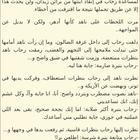
لمساعدة رحاب في إنقاذ ابنتها من براثن زيدان، ولن يحدث هذا
إلا عن طريق تحملها نتيجة ما اقترفت من أخطاء.
مرت اللحظات على ناهد كأنها أدهر، ولكن لا بديل عن
المواجهة..
دلفت رحاب إلى داخل غرفة الصالون، وما إن رأت ناهد أمامها
حتى تبدلت ملامحها إلى التجهم والغضب، رمقت رحاب ناهد
بنظرات ممتعضة، وزمت شفتيها في ضيق واضح و...
-رحاب بنبرة صارمة: جاية هنا ليه.
نظرت ناهد إلى رحاب بنظرات استعطاف، وفركت يديها في
توتر، ونهضت عن الأريكة و..
-ناهد بصوت مضطرب وبتردد واضح: أنا، انا جاية وآآ، وكل عشم
إنك، انك تساعديني
-رحاب بنبرة أكثر صلابة: اما إنك بجحة صحيح، بقى بعد اللي
عملتيه في جوزي، جاية تطلبي مني أساعدك.
نظرت إليها رحاب بنظرات قاسية، ثم رفعت يدها في وجهها و...
-رحاب متابعة بنبرة شرسة: اطلعي برا!