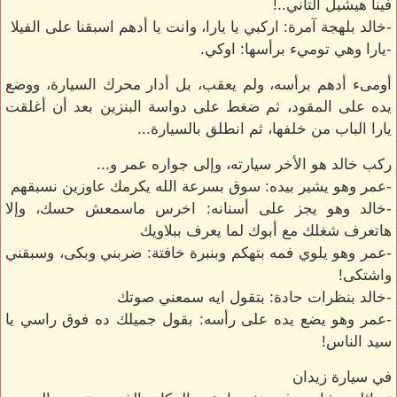
فينا هيشيل التاني..!
-خالد بلهجة آمرة: اركبي يا يارا، وانت يا أدهم اسبقنا على الفيلا
-يارا وهي توميء برأسها: اوكي.
أومىء أدهم برأسه، ولم يعقب، بل أدار محرك السيارة، ووضع
يده على المقود، ثم ضغط على دواسة البنزين بعد أن أغلقت
يارا الباب من خلفها، ثم انطلق بالسيارة...
ركب خالد هو الأخر سيارته، وإلى جواره عمر و...
-عمر وهو يشير بيده: سوق بسرعة الله يكرمك عاوزين نسبقهم
-خالد وهو يجز على أسنانه: اخرس ماسمعش حسك، وإلا
هاتعرف شغلك مع أبوك لما يعرف ببلاويك
-عمر وهو يلوي فمه بتهكم وبنبرة خافتة: ضربني وبكى، وسبقني
واشتكى!
-خالد بنظرات حادة: بتقول ايه سمعني صوتك
-عمر وهو يضع يده على رأسه: بقول جميلك ده فوق راسي يا
سيد الناس!
في سيارة زيدان