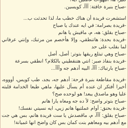
-صباح بنبرة خافتة: آآآ، كويسين.
استشعرت فريدة أن هناك خطب ما، لذا تحدثت ب...
-فريدة بصرامة: في ايه عندك يا صباح
-صباح بقلق: هه، م، مافيش يا هانم
-فريدة بحدة: هاتنطقي، وإلا هأخصم من مرتبك، وإنتي عرفاني
لما بقلب على حد
-صباح وهي تبتلع ريقها بتوتر: أصل، أصل
-فريدة بنفاذ صبر: انتي هتنقطيني بالكلام؟ انطقي بسرعة
-صباح بارتباك: آآآ، البيه أدهم جه وآآآ...
-فريدة مقاطعة بنبرة فرحة: أدهم جه، بجد، طب كويس، أوووه،
أخيرا أفتكر ان عنده أم يسأل عليها، ماهي طبعا الخدامة قلبته
عليا وهو ماصدق يبعد! هو لوحده صح؟
-صباح بتوتر واضح: لأ ده جه ومعاه يارا هانم
-فريدة بحنق: أوام عملتيها هانم زيي، ايه نسيتي نفسك!
-صباح بقلق: آآآ، م، ماقصدش يا ست فريدة هانم، بس هي جت
مع أدهم بيه ومعاهم بنت كمان بس كان واضح انها غميانة!