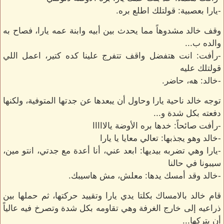
-يارا بعصبية: قولتلك اطلع بره.
وقف خالد مشدوهاً مما يحدث بين أبيه وابنة عمه يارا، فصاح به
والده ب...
-رأفت: انت هتفضل واقف تتفرج علينا كده كتير، اعمل اللي
قولتلك عليه
-خالد: هه، حاضر.
توجه خالد ناحية يارا وحاول أن يبعدها عن جدتها المتوفية، ولكنها
دفعته بكل شدة و...
-رأفت صائحاً: خدها بره الأوضة يالااااا
-خالد وهو يجذبها: تعالي معايا يا يارا
-يارا وهي تضربه بيديها: ابعد عني، أنا أعدة مع جدتي، انتو مين،
سيبونا في حالنا
-خالد وقد أمسك يدها: معلش، مش هاسيبك.
قام خالد بالامساك بكلتا يدي يارا وتقييد حركتها، ثم حملها بين
ذراعيه إلى خارج الغرفة وهي تقاومه بكل شدة وتصرخ فيه عالياً
أن يتركها...