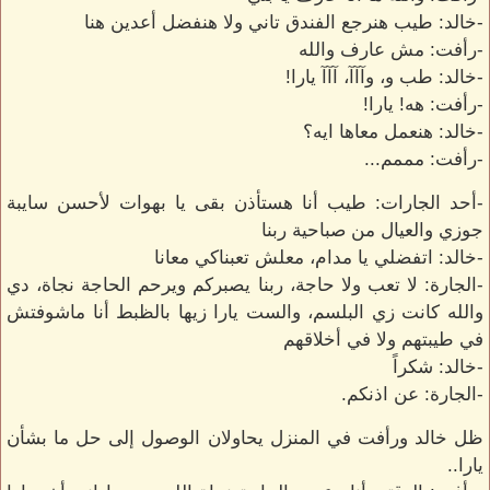
-خالد: طيب هنرجع الفندق تاني ولا هنفضل أعدين هنا
-رأفت: مش عارف والله
-خالد: طب و، وآآآ، آآآ يارا!
-رأفت: هه! يارا!
-خالد: هنعمل معاها ايه؟
-رأفت: مممم...
-أحد الجارات: طيب أنا هستأذن بقى يا بهوات لأحسن سايبة
جوزي والعيال من صباحية ربنا
-خالد: اتفضلي يا مدام، معلش تعبناكي معانا
-الجارة: لا تعب ولا حاجة، ربنا يصبركم ويرحم الحاجة نجاة، دي
والله كانت زي البلسم، والست يارا زيها بالظبط أنا ماشوفتش
في طيبتهم ولا في أخلاقهم
-خالد: شكراً
-الجارة: عن اذنكم.
ظل خالد ورأفت في المنزل يحاولان الوصول إلى حل ما بشأن
يارا..