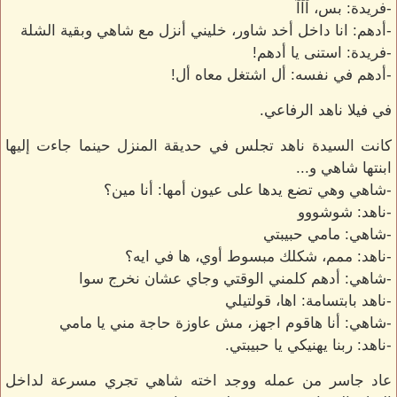
-فريدة: بس، آآآ
-أدهم: انا داخل أخد شاور، خليني أنزل مع شاهي وبقية الشلة
-فريدة: استنى يا أدهم!
-أدهم في نفسه: أل اشتغل معاه أل!
في فيلا ناهد الرفاعي.
كانت السيدة ناهد تجلس في حديقة المنزل حينما جاءت إليها
ابنتها شاهي و...
-شاهي وهي تضع يدها على عيون أمها: أنا مين؟
-ناهد: شوشووو
-شاهي: مامي حبيبتي
-ناهد: ممم، شكلك مبسوط أوي، ها في ايه؟
-شاهي: أدهم كلمني الوقتي وجاي عشان نخرج سوا
-ناهد بابتسامة: اها، قولتيلي
-شاهي: أنا هاقوم اجهز، مش عاوزة حاجة مني يا مامي
-ناهد: ربنا يهنيكي يا حبيبتي.
عاد جاسر من عمله ووجد اخته شاهي تجري مسرعة لداخل