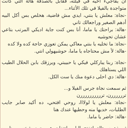
أن يفاجيء أخيه في فيلته، فقابل بالصدفة هالة التي كانت
متواجدة بالفيلا في تلك الأثناء...
-نجاة: معلش يا بنتي، ايدي مش فاضية، هخلص بس أكل البيه
أدهم الصغير وراجعالك تاني
-هالة: براحتك يا ماما، أنا بس كنت جاية اديكي المرتب بتاعي
عشان تحوشيه
-نجاة: ما تخليه يا بنتي معاكي يمكن تعوزي حاجة كده ولا كده
-هالة: لأ مش محتاجاه يا ماما، حوشيهولي انتي.
-نجاة: ربنا يباركلي فيكي يا حبيبتي، ويرزقك بابن الحلال الطيب
اللي يستاهلك
-هالة: دي احلى دعوة منك يا ست الكل.
ثم سمعت نجاة جرس الفيلا و...
تررررررن، تررررررررررن
-نجاة: معلش يا لولااا، روحي افتحي، ده أكيد صابر جايب
الطلبات، خديها منه وحطيها عندك هنا
-هالة: حاضر يا ماما.