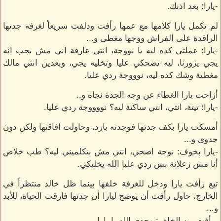
-يارا: بعد اذنك.
لم تكمل يارا كلامها مع عمها رأفت ودلفت سريعاً لغرفة جدتها
الراقدة على الفراش ووجها مغطى و...
-يارا: عملتي كده ليه يا نووجة، انتي عارفة اني مش بحب انه
يجي يزورنا، ليه تضحكي عليا وتخليه يجي، وبعدين انتي مالك
مغطية وشك كده ليه، نوووجة ردي عليا.
أزاحت يارا الغطاء عن وجه الجدة نجاة و..
-يارا: تيتة، انتي، انتي ساكتة ليه؟ نووووجة ردي عليا.
أمسكت يارا بكف جدتها فوجدته بارد، وحاولت افاقتها ولكن دون
جدوى و...
-يارا بخوف: نوجة اصحي، انتي مش بتكلميني ليه؟ طب خلاص
أنا مش زعلانة بس ردي عليا الله يخليكي.
تبع رأفت يارا ودخل للغرفة خلفها بينما ظل خالد منتظراً في
الخارج، حاول رأفت أن يوضح ليارا أن جدتها فارقت الحياة، للأبد
و...
-رأفت من الخلف: وحدي الله يا يارا