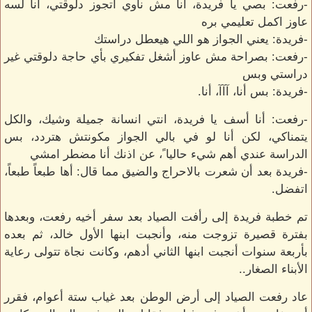
-رفعت: بصي يا فريدة، أنا مش ناوي أتجوز دلوقتي، أنا لسه
عاوز اكمل تعليمي بره
-فريدة: يعني الجواز هو اللي هيعطل دراستك
-رفعت: بصراحة مش عاوز أشغل تفكيري بأي حاجة دلوقتي غير
دراستي وبس
-فريدة: بس أنا، آآآ، أنا.
-رفعت: أنا أسف يا فريدة، انتي انسانة جميلة وشيك، والكل
يتمناكي، لكن أنا لو في بالي الجواز مكونتش هتردد، بس
الدراسة عندي أهم شيء حاليا ً، عن اذنك أنا مضطر امشي
-فريدة بعد أن شعرت بالاحراج والضيق مما قال: أها طبعاً طبعاً،
اتفضل.
تم خطبة فريدة إلى رأفت الصياد بعد سفر أخيه رفعت، وبعدها
بفترة قصيرة تزوجت منه، وأنجبت ابنها الأول خالد، ثم بعده
بأربعة سنوات أنجبت ابنها الثاني أدهم، وكانت نجاة تتولى رعاية
الأبناء الصغار..
عاد رفعت الصياد إلى أرض الوطن بعد غياب ستة أعوام، فقرر