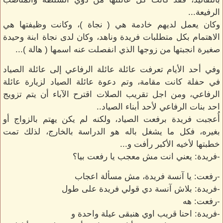
الرفيعة...
وكان يعمل لديهم خادمة هي ( نجاة )، وكانت وظيفتها هي
الاهتمام بكل متطلبات فريدة وناهد، وكان لدى نجاة ابنة وحيدة
صغيرة انجبتها من زوجها الذي انفصلت عنه اسمها ( هالة )...
وفي أحد الأيام تعرفت عائلة عائلة الرفاعي إلى عائلة الصياد
في حفلة كانت مقامة، وتم دعوة عائلة الصياد لزيارة عائلة
الرفاعي، ومن اجل تقريب الصلات اقترح الآباء أن يتم تزويج
احد بنات الرفاعي لأحد أبناء الصياد..
أُعجبت فريدة برفعت الصياد، ولكنه لم يكن يهتم بالزواج أو
بغيره، فكل ما يشغل باله هو الدراسة بالخارج، لذلك تمت
خطبتها لأخيه الأكبر رأفت و...
-فريدة: يعني انت مش معجب يا رفعت بيا؟
-رفعت: يا آنسة فريدة، مش مسألة اعجاب
-فريدة: بلاش آنسة دي قولي فريدة على طول
-رفعت: هه
-فريدة: احنا قريب اوي هنبقى عيلة واحدة و