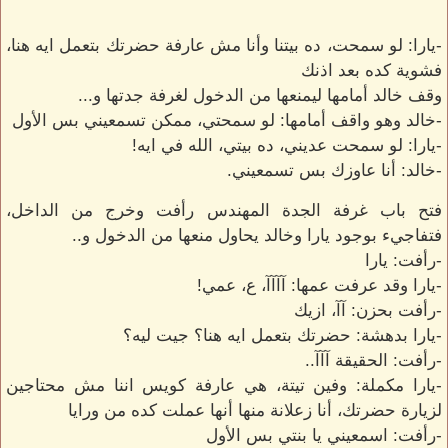
-يارا: لو سمحت، ده بيتنا وأنا مش عارفة حضرتك بتعمل ايه هنا،
فشوية كده بعد اذنك
وقف خالد أمامها ليمنعها من الدخول لغرفة جدتها و...
-خالد وهو واقف أمامها: لو سمحتي، ممكن تسمعيني بس الأول
-يارا: لو سمحت عديني، ده بيتي، الله في ايه!
-خالد: أنا عاوزك بس تسمعيني.
فتح باب غرفة الجدة المهندس رأفت وخرج من الداخل،
فتفاجيء بوجود يارا وخالد يحاول منعها من الدخول و..
-رأفت: يارا
-يارا وقد عرفت عمها: آآآآ، ع، عمي!
-رأفت بحزن: آآ، ازيك
-يارا بدهشة: حضرتك بتعمل ايه هنا؟ جيت ليه؟
-رأفت: الحقيقة آآآ..
-يارا مكملة: وفين تيتة، هي عارفة كويس اننا مش محتاجين
لزيارة حضرتك، أنا زعلانة منها أنها عملت كده من ورايا
-رأفت: اسمعيني يا بنتي بس الأول