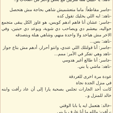
-جاسر مقاطعاً: ماما متعشميش شاهي بحاجة مش هتحصل
-ناهد: ايه اللي يخليك تقول كده
-جاسر: عشان أنا فاهم ادهم كويس، هو عاوز الكل يبقى متجمع
حواليه، بيعشم دي ويصاحب دي شوية، ويوعد دي حبتين، وفي
الاخر مش هياخد ولا واحدة منهم، وشاهي هبلة وبتصدقه
-ناهد: بس...
-جاسر: أنا قولتلك اللي عندي، وانتو أحرار، أدهم مش بتاع جواز
-ناهد وهي تفكر في الأمر: ممم...
-جاسر: أنا طالع أغير هدومي
-ناهد: ماشي يا بني.
عودة مرة اخرى للغردقة
في منزل الجدة نجاة
كانت أحد الجارات تجلس بصحبة يارا إلى أن عاد رأفت وابنه
خالد للمنزل و..
-خالد: هتعمل ايه يا بابا الوقتي
-رأفت: والله ما أنا عارف يا بني