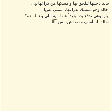
خالد ناحيتها ليلحق بها وأمسكها من ذراعها و...
-خالد وهو ممسك بذراعها: استني بس!
-يارا وهي تدفع يده بعيداً عنها: ايه اللي بتعمله ده؟
-خالد: أنا أسف مقصدش، بس آآآآ..