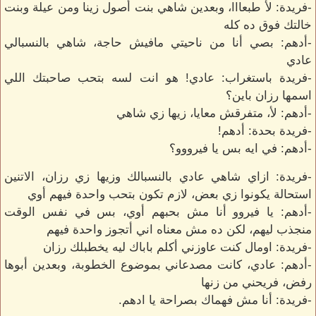
-فريدة: لأ طبعااا، وبعدين شاهي بنت أصول زينا ومن عيلة وبنت
خالتك فوق ده كله
-أدهم: بصي أنا من ناحيتي مافيش حاجة، شاهي بالنسبالي
عادي
-فريدة باستغراب: عادي! هو انت لسه بتحب صاحبتك اللي
اسمها رزان باين؟
-أدهم: لأ، متفرقش معايا، زيها زي شاهي
-فريدة بحدة: أدهم!
-أدهم: في ايه بس يا فيرووو؟
-فريدة: ازاي شاهي عادي بالنسبالك وزيها زي رزان، الاتنين
استحالة يكونوا زي بعض، لازم تكون بتحب واحدة فيهم أوي
-أدهم: يا فيروو أنا مش بحبهم أوي، بس في نفس الوقت
منجذب ليهم، لكن ده مش معناه اني أتجوز واحدة فيهم
-فريدة: اومال كنت عاوزني أكلم باباك ليه يخطبلك رزان
-أدهم: عادي، كانت مصدعاني بموضوع الخطوبة، وبعدين أبوها
رفض، فريحني من زنها
-فريدة: أنا مش فهماك بصراحة يا ادهم.