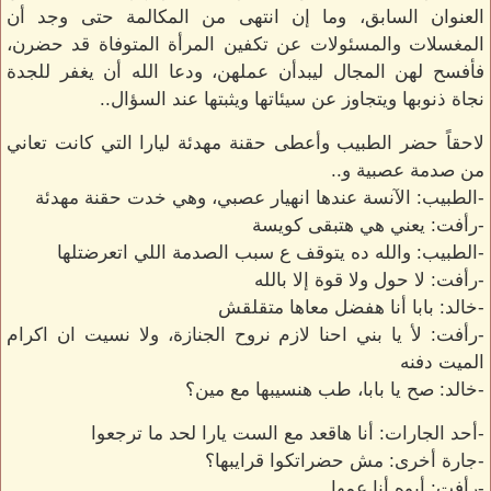
العنوان السابق، وما إن انتهى من المكالمة حتى وجد أن
المغسلات والمسئولات عن تكفين المرأة المتوفاة قد حضرن،
فأفسح لهن المجال ليبدأن عملهن، ودعا الله أن يغفر للجدة
نجاة ذنوبها ويتجاوز عن سيئاتها ويثبتها عند السؤال..
لاحقاً حضر الطبيب وأعطى حقنة مهدئة ليارا التي كانت تعاني
من صدمة عصبية و..
-الطبيب: الآنسة عندها انهيار عصبي، وهي خدت حقنة مهدئة
-رأفت: يعني هي هتبقى كويسة
-الطبيب: والله ده يتوقف ع سبب الصدمة اللي اتعرضتلها
-رأفت: لا حول ولا قوة إلا بالله
-خالد: بابا أنا هفضل معاها متقلقش
-رأفت: لأ يا بني احنا لازم نروح الجنازة، ولا نسيت ان اكرام
الميت دفنه
-خالد: صح يا بابا، طب هنسيبها مع مين؟
-أحد الجارات: أنا هاقعد مع الست يارا لحد ما ترجعوا
-جارة أخرى: مش حضراتكوا قرايبها؟
-رأفت: أيوه أنا عمها