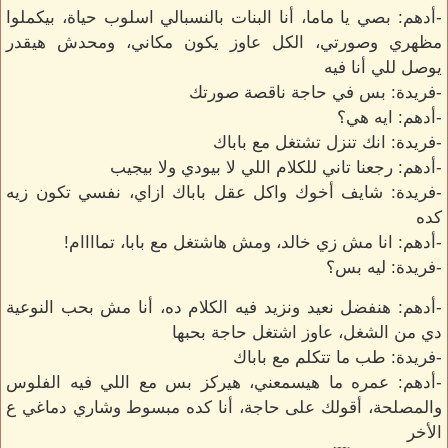
-أدهم: بصي يا ماما، أنا البنات بالنسبالي اسلوب حياة، بيكملوا
مظهري وصورتي، الكل عاوز يكون مكاني، ومحدش هيقدر
يوصل للي أنا فيه
-فريدة: بس في حاجة ناقصة صورتك
-أدهم: ايه هي؟
-فريدة: انك تنزل تشتغل مع باباك
-أدهم: رجعنا تاني للكلام اللي لا بيودي ولا بيجيب
-فريدة: شايف أخوك واكل عقل باباك ازاي، نفسي تكون زيه
كده
-أدهم: انا مش زي خالد، ومش هاشتغل مع بابا، تماااام!
-فريدة: ليه بس؟
-أدهم: هنفضل نعيد ونزيد فيه الكلام ده، أنا مش بحب النوعية
دي من الشغل، عاوز اشتغل حاجة بحبها
-فريدة: طب ما تتكلم مع باباك
-أدهم: عمره ما هيسمعني، هيركز بس مع اللي فيه الفلوس
والمصلحة، أقولك على حاجة، أنا كده مبسوط وشاري دماغي ع
الأخر