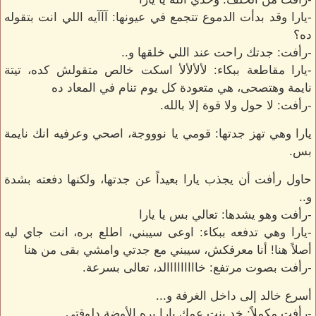
-يارا وقد بدأت الدموع تتجمع في عيونها: آآآيه اللي انت بتقوله
ده؟
-رأفت: جدتك راحت عند اللي خلقها و..
-يارا مقاطعة ببكاء: لألألألأ اسكت خالص متقولش كده، تيتة
نايمة وهتصحى، هي متعودة كل يوم تنام في المعاد ده
-رأفت: لا حول ولا قوة إلا بالله.
يارا وهي تهز جدتها: قومي يا نوووجة، اصحي وعرفيه انك نايمة
بس.
حاول رأفت أن يجذب يارا بعيداً عن جدتها، ولكنها دفعته بشدة
و..
-رأفت وهو يشدها: تعالي بس يا يارا
-يارا وهي تدفعه ببكاء: اوعى سيبني، اطلع بره، انت جاي ليه
أصلاً هنا! أنا معرفكش، سيبني مع جدتي وامشي بقى من هنا
-رأفت بصوت مرتفع: خااااااااالد، تعالى بسرعة.
أسرع خالد إلى داخل الغرفة و...
-رأفت مكملاً: خد بنت عمك يارا بره الأوضة دلوقتي