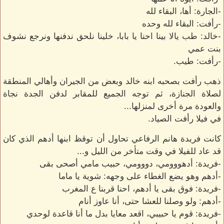
-الجارة: أها، البقاء لله
-رأفت: البقاء لله وحده
-خالد: طب يالا بينا احنا يا بابا، خلينا نلحق ندفنها ونرجع نشوف
بنت عمي
-رأفت: طيب.
ذهب رأفت بصحبه ابنه خالد وبعض من الجيران وأهالي المنطقة
لصلاة الجنازة، ثم توجه الجميع للمقابر لدفن الجدة نجاة
والعودة مرة أخرى لمنزلها...
في فيلا رأفت الصياد.
كانت فريدة هانم الرفاعي تحاول أن توقظ ابنها أدهم الذي كان
قد عاد للفيلا في وقت متأخر من الليل و...
-فريدة: أدهووومي، دووومي، حبيب مامي أصحى بقى
-أدهم وهو يضع الغطاء على وجهه: شوية يا ماما
-فريدة: فوق بقى يا أدهم، احنا قربنا ع المغرب
-أدهم: ولو وصلنا للعشا حتى، أنا عاوز أنام
-فريدة: قوم يا حبيبي، اقعد معايا بدل ما أنا قاعدة لوحدي