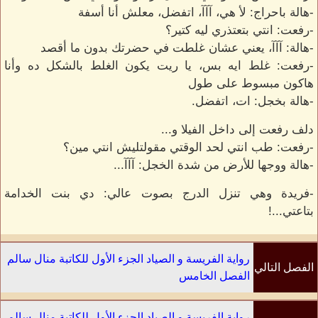
-هالة باحراج: لأ هي، آآآ، اتفضل، معلش أنا أسفة
-رفعت: انتي بتعتذري ليه كتير؟
-هالة: آآآ، يعني عشان غلطت في حضرتك بدون ما أقصد
-رفعت: غلط ايه بس، يا ريت يكون الغلط بالشكل ده وأنا
هاكون مبسوط على طول
-هالة بخجل: ات، اتفضل.
دلف رفعت إلى داخل الفيلا و...
-رفعت: طب انتي لحد الوقتي مقولتليش انتي مين؟
-هالة ووجها للأرض من شدة الخجل: آآآ...
-فريدة وهي تنزل الدرج بصوت عالي: دي بنت الخدامة
بتاعتي...!
رواية الفريسة و الصياد الجزء الأول للكاتبة منال سالم
الفصل التالي
الفصل الخامس
رواية الفريسة و الصياد الجزء الأول للكاتبة منال سالم