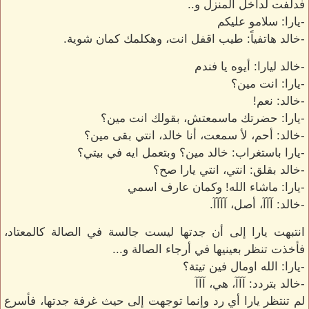
فدلفت لداخل المنزل و..
-يارا: سلامو عليكم
-خالد هاتفياً: طيب اقفل انت، وهكلمك كمان شوية.
-خالد ليارا: أيوه يا فندم
-يارا: انت مين؟
-خالد: نعم!
-يارا: حضرتك ماسمعتش، بقولك انت مين؟
-خالد: أحم، لأ سمعت، أنا خالد، انتي بقى مين؟
-يارا باستغراب: خالد مين؟ وبتعمل ايه في بيتي؟
-خالد بقلق: انتي، انتي يارا صح؟
-يارا: ماشاء الله! وكمان عارف اسمي
-خالد: آآآ، أصل، آآآآ.
انتبهت يارا إلى أن جدتها ليست جالسة في الصالة كالمعتاد،
فأخذت تنظر بعينيها في أرجاء الصالة و...
-يارا: الله اومال فين تيتة؟
-خالد بتردد: آآآ، هي، آآآ
لم تنتظر يارا أي رد وإنما توجهت إلى حيث غرفة جدتها، فأسرع