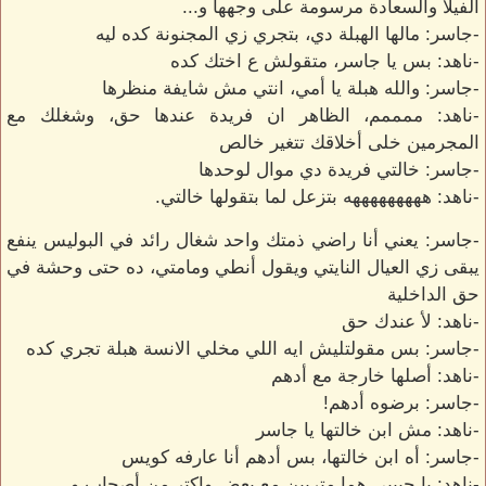
الفيلا والسعادة مرسومة على وجهها و...
-جاسر: مالها الهبلة دي، بتجري زي المجنونة كده ليه
-ناهد: بس يا جاسر، متقولش ع اختك كده
-جاسر: والله هبلة يا أمي، انتي مش شايفة منظرها
-ناهد: ممممم، الظاهر ان فريدة عندها حق، وشغلك مع
المجرمين خلى أخلاقك تتغير خالص
-جاسر: خالتي فريدة دي موال لوحدها
-ناهد: هههههههههه بتزعل لما بتقولها خالتي.
-جاسر: يعني أنا راضي ذمتك واحد شغال رائد في البوليس ينفع
يبقى زي العيال النايتي ويقول أنطي ومامتي، ده حتى وحشة في
حق الداخلية
-ناهد: لأ عندك حق
-جاسر: بس مقولتليش ايه اللي مخلي الانسة هبلة تجري كده
-ناهد: أصلها خارجة مع أدهم
-جاسر: برضوه أدهم!
-ناهد: مش ابن خالتها يا جاسر
-جاسر: أه ابن خالتها، بس أدهم أنا عارفه كويس
-ناهد: يا حبيبي هما متربين مع بعض واكتر من أصحاب و..