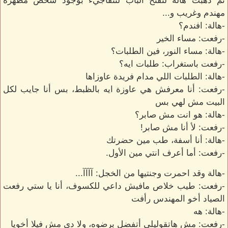
ثم ذهبت هالة لتفتح الباب لتتفاجيء بوجود شخص مظهره
مهندم وغريب و...
-هالة: افندم؟
-رفعت: مساء الخير
-هالة: مساء النور، فين الطلبات؟
-رفعت باستغراب: طلبات ايه؟
-هالة: الطلبات اللي مدام فريدة عاوزاها
-رفعت: أنا معرفش هي عاوزة ايه بالظبط، بس أنا جايب لكل
البيت مش لهي بس
-هالة: هو انت مش صابر؟
-رفعت: لأ أنا مش صابر!
-هالة: أنا أسفة، طب مين حضرتك
-رفعت: أما أعرف انتي مين الأول.
-هالة وقد احمرت وجنتيها من الخجل: آآآآ...
-رفعت: طيب خلاص مافيش داعي للكسوف، أنا يا ستي رفعت
الصياد أخو المهندس رأفت
-هالة: هه
-رفعت: مش هاتقوليلي أتفضل برضوه، ولا دي مش فيلا أخويا