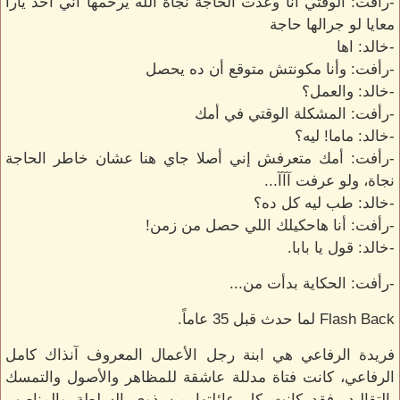
-رأفت: الوقتي أنا وعدت الحاجة نجاة الله يرحمها اني أخد يارا
معايا لو جرالها حاجة
-خالد: اها
-رأفت: وأنا مكونتش متوقع أن ده يحصل
-خالد: والعمل؟
-رأفت: المشكلة الوقتي في أمك
-خالد: ماما! ليه؟
-رأفت: أمك متعرفش إني أصلا جاي هنا عشان خاطر الحاجة
نجاة، ولو عرفت آآآ...
-خالد: طب ليه كل ده؟
-رأفت: أنا هاحكيلك اللي حصل من زمن!
-خالد: قول يا بابا.
-رأفت: الحكاية بدأت من...
Flash Back لما حدث قبل 35 عاماً.
فريدة الرفاعي هي ابنة رجل الأعمال المعروف آنذاك كامل
الرفاعي، كانت فتاة مدللة عاشقة للمظاهر والأصول والتمسك
بالتقاليد، فقد كانت كل عائلتها من ذوي السلطة والمناصب