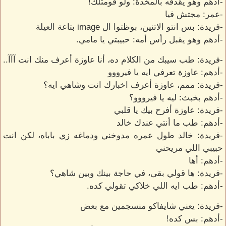
-أدهم وهو يقذفه بالمخدة: ولو قومتلك!
-عمر: مجتش فيا
-فريدة: بس انتو الاتنين، بوظتوا ال image بتاعة العيلة
-أدهم وهو يقبل رأس أمه: حبيبتي يا مامي.
-فريدة: طب سيبك من الكلام ده، أنا عاوزة أعرف منك انت آآآ..
-أدهم: عاوزة تعرفي ايه يا فيرووو
-فريدة: ممم، عاوزة أعرف اخبارك انت وشاهي ايه؟
-أدهم بخبث: ليه يا فيرووو؟
-فريدة: عاوزة أفرح بيك يا قلبي
-أدهم: طب ما أنتي عندك خالد
-فريدة: خالد طول عمره مدوخني ودماغه زي باباه، لكن انت
حبيبي اللي مريحني
-أدهم: أها
-فريدة: ها قولي بقى، في حاجة بينك وبين شاهي؟
-أدهم: طب ايه اللي خلاكي تقولي كده.
-فريدة: يعني شايفاكو منسجمين مع بعض
-أدهم: بس كده!