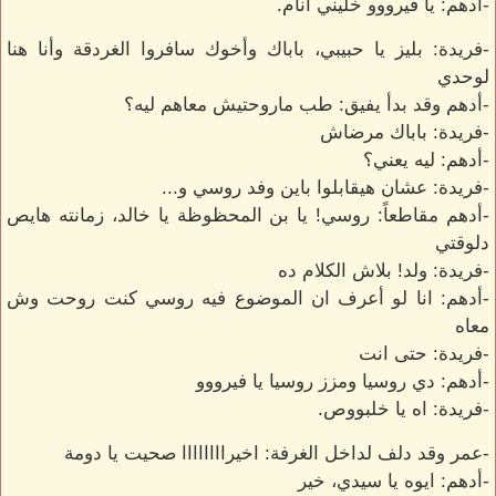
-أدهم: يا فيرووو خليني أنام.
-فريدة: بليز يا حبيبي، باباك وأخوك سافروا الغردقة وأنا هنا
لوحدي
-أدهم وقد بدأ يفيق: طب ماروحتيش معاهم ليه؟
-فريدة: باباك مرضاش
-أدهم: ليه يعني؟
-فريدة: عشان هيقابلوا باين وفد روسي و...
-أدهم مقاطعاً: روسي! يا بن المحظوظة يا خالد، زمانته هايص
دلوقتي
-فريدة: ولد! بلاش الكلام ده
-أدهم: انا لو أعرف ان الموضوع فيه روسي كنت روحت وش
معاه
-فريدة: حتى انت
-أدهم: دي روسيا ومزز روسيا يا فيرووو
-فريدة: اه يا خلبووص.
-عمر وقد دلف لداخل الغرفة: اخيراااااااا صحيت يا دومة
-أدهم: ايوه يا سيدي، خير