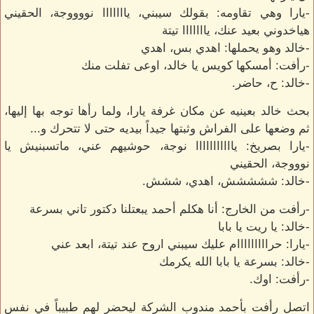
-يارا وهي تقاومه: بقولك سيبني، يااااااا نووووجة، الحقيني
هياخدوني بعيد عنك، يااااااا تيتة
-خالد وهو يحملها: اهدي بس، اهدي
-رأفت: أمسكها كويس يا خالد، اوعى تفلت منك
-خالد: ح، حاضر.
بحث خالد بعينيه عن مكان غرفة يارا، ولما رأها توجه بها إليها،
ثم وضعها على الفراش وثبتها جيداً بيديه حتى لا تتحرك و...
-يارا بصريخ: يااااااااااا نوجة، حوشيهم عني، ماتسبنيش يا
نوووجة، الحقيني
-خالد: ششششش، اهدي، ششش.
-رأفت من الخارج: أنا هكلم أحمد يبعتلنا دكتور تاني بسرعة
-خالد: يا ريت يا بابا
-يارا: حرااااااااام عليك سيبني اروح عند تيتة، ابعد عني
-خالد: بسرعة يا بابا الله يكرمك
-رأفت: اوك.
اتصل رأفت بأحمد مندوب الشركة ليحضر لهم طبيباً في نفس